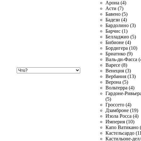
Арона (4)
Асти (7)
Бавено (5)
Бадези (4)
Бардолино (3)
Барчис (1)
Белладжио (5)
Бибионе (4)
Бордигера (10)
Бриатико (9)
Валь-ди-Фасса (
Варесе (8)
Хочу
Венеция (3)
купить
Вербания (13)
Верона (5)
Вольтерра (4)
Гардоне-Ривьер
(5)
Гроссето (4)
Дзамброне (19)
Изола Росса (4)
Империя (10)
Капо Ватикано (
Кастельсардо (1
Кастильоне-делл