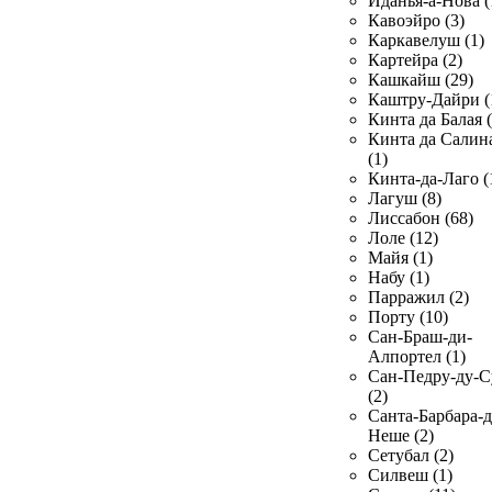
Иданья-а-Нова (
Кавоэйро (3)
Каркавелуш (1)
Картейра (2)
Кашкайш (29)
Каштру-Дайри (
Кинта да Балая (
Кинта да Салин
(1)
Кинта-да-Лаго (
Лагуш (8)
Лиссабон (68)
Лоле (12)
Майя (1)
Набу (1)
Парражил (2)
Порту (10)
Сан-Браш-ди-
Алпортел (1)
Сан-Педру-ду-С
(2)
Санта-Барбара-д
Неше (2)
Сетубал (2)
Силвеш (1)