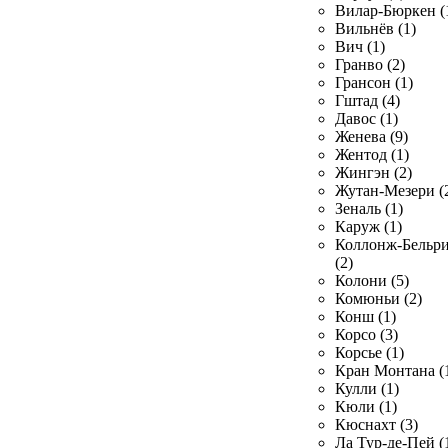
Вилар-Бюркен (
Вильнёв (1)
Вич (1)
Гранво (2)
Грансон (1)
Гштад (4)
Давос (1)
Женева (9)
Жентод (1)
Жингэн (2)
Жутан-Мезери (
Зеналь (1)
Каруж (1)
Коллонж-Бельр
(2)
Колони (5)
Комюньи (2)
Конш (1)
Корсо (3)
Корсье (1)
Кран Монтана (
Кулли (1)
Кюли (1)
Кюснахт (3)
Ла Тур-де-Пей (