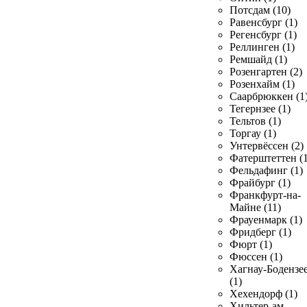
Потсдам (10)
Равенсбург (1)
Регенсбург (1)
Реллинген (1)
Ремшайд (1)
Розенгартен (2)
Розенхайм (1)
Саарбрюккен (1
Тегернзее (1)
Тельтов (1)
Торгау (1)
Унтервёссен (2)
Фатерштеттен (1
Фельдафинг (1)
Фрайбург (1)
Франкфурт-на-
Майне (11)
Фрауенмарк (1)
Фридберг (1)
Фюрт (1)
Фюссен (1)
Хагнау-Бодензе
(1)
Хехендорф (1)
Хильтер-ам-