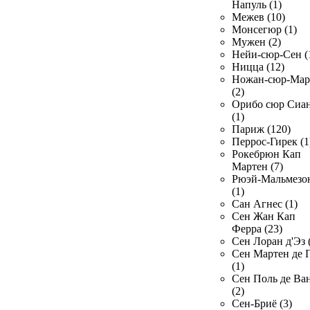
Напуль (1)
Межев (10)
Монсегюр (1)
Мужен (2)
Нейи-сюр-Сен (
Ницца (12)
Ножан-сюр-Ма
(2)
Орибо сюр Сиа
(1)
Париж (120)
Перрос-Гирек (1
Рокебрюн Кап
Мартен (7)
Рюэй-Мальмезо
(1)
Сан Агнес (1)
Сен Жан Кап
Ферра (23)
Сен Лоран д'Эз 
Сен Мартен де 
(1)
Сен Поль де Ва
(2)
Сен-Бриё (3)