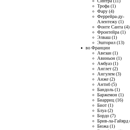
Синтра (11)
Трофа (1)
Фару (4)
Феррейра-ду-
Алентежу (1)
Фонте Санта (4)
Фронтейра (1)
Элваш (1)
Эшторил (13)
во Франции
Авезан (1)
Авиньон (1)
Амбуаз (1)
Англет (2)
Ангулем (3)
Анже (2)
Антиб (5)
Бандоль (1)
Баржемон (1)
Биарриц (16)
Биот (1)
Блуа (2)
Бордо (7)
Брив-ла-Гайярд 
Бюжа (1)