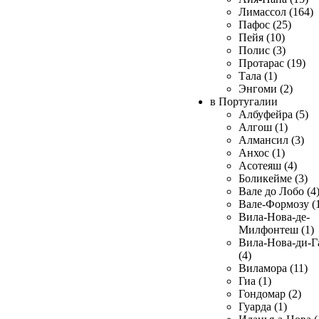
Лимассол (164)
Пафос (25)
Пейя (10)
Полис (3)
Протарас (19)
Тала (1)
Энгоми (2)
в Португалии
Албуфейра (5)
Алгош (1)
Алмансил (3)
Анхос (1)
Асотеяш (4)
Боликейме (3)
Вале до Лобо (4
Вале-Формозу (
Вила-Нова-де-
Милфонтеш (1)
Вила-Нова-ди-Г
(4)
Виламора (11)
Гиа (1)
Гондомар (2)
Гуарда (1)