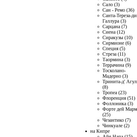
Сало (3)
Сан - Ремо (36)
Санта-Тереза-ди
Галлура (3)
Сарцана (7)
Сиена (12)
Сиракузы (10)
Сирмионе (6)
Специя (5)
Стреза (11)
Таормина (3)
Террачина (9)
Тосколано-
Мадерно (3)
Тринита-д' Агул
(8)
Тропеа (23)
Флоренция (51)
Фоллоника (3)
Форте дей Мар
(25)
Чезантико (7)
Чинкуале (2)
на Кипре
Айя-Напа (15)