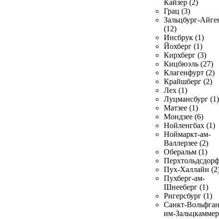
Кайзер (2)
Грац (3)
Зальцбург-Айге
(12)
Инсбрук (1)
Йохберг (1)
Кирхберг (3)
Кицбюэль (27)
Клагенфурт (2)
Крайшберг (2)
Лех (1)
Луцмансбург (1)
Матзее (1)
Мондзее (6)
Нойленгбах (1)
Ноймаркт-ам-
Валлерзее (2)
Оберальм (1)
Перхтольдсдорф
Пух-Халлайн (2
Пухберг-ам-
Шнееберг (1)
Ригерсбург (1)
Санкт-Вольфган
им-Зальцкаммер