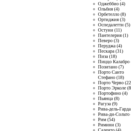
Оджеббио (4)
Ольбия (4)
Орбетелло (8)
Ортиджия (3)
Оспедалетти (5)
Остуни (11)
Пантелерия (1)
Певеро (3)
Перуджа (4)
Пескара (31)
Пиза (18)
Пиццо Калабро 
Позитано (7)
Порто Санто
Стефано (18)
Порто Черво (22
Порто Эрколе (8
Портофино (4)
Пьянца (8)
Рагуза (9)
Рива-дель-Гарда 
Рива-ди-Сольто 
Рим (54)
Римини (3)
Саленто (4)