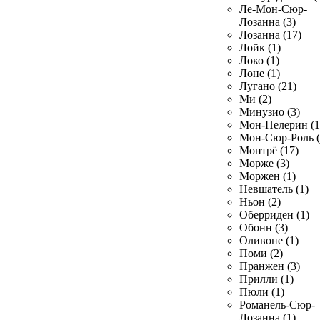
Ле-Мон-Сюр-
Лозанна (3)
Лозанна (17)
Лойк (1)
Локо (1)
Лоне (1)
Лугано (21)
Ми (2)
Минузио (3)
Мон-Пелерин (1
Мон-Сюр-Роль (
Монтрё (17)
Морже (3)
Моржен (1)
Невшатель (1)
Ньон (2)
Оберриден (1)
Обонн (3)
Оливоне (1)
Поми (2)
Пранжен (3)
Прилли (1)
Пюли (1)
Романель-Сюр-
Лозанна (1)