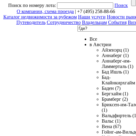
Поиск по номеру лота:
Поиск
О компании, схема проезда
| +7 (495) 258-88-66
Каталог недвижимости за рубежом
Наши услуги
Новости рын
Путеводитель
Сотрудничество
Владельцам
События
Виз
Все
в Австрии
Айзенэрц (1)
Аннаберг (1)
Аннаберг-им-
Ламмерталь (1)
Бад Ишль (1)
Бад-
Клайнкирхгайм 
Баден (7)
Бергхайм (1)
Брамберг (2)
Бриксен-им-Тал
(1)
Вальдфиртель (1
Вальс (1)
Вена (67)
Гойнг-ам-Вильд