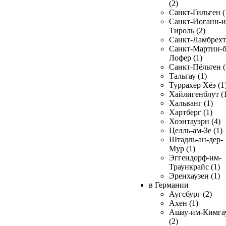
(2)
Санкт-Гильген (
Санкт-Иоганн-и
Тироль (2)
Санкт-Ламбрехт 
Санкт-Мартин-б
Лофер (1)
Санкт-Пёльтен (
Тальгау (1)
Туррахер Хёэ (1
Хайлигенблут (
Хальванг (1)
Хартберг (1)
Хоэнтауэрн (4)
Целль-ам-Зе (1)
Штадль-ан-дер-
Мур (1)
Эггендорф-им-
Траункрайс (1)
Эренхаузен (1)
в Германии
Аугсбург (2)
Ахен (1)
Ашау-им-Кимга
(2)