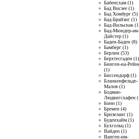
Бабенсхам (1)
Бад Висзее (1)
Бад Хомбург (5)
Бад-Брайзиг (1)
Бад-Вильснак (1
Бад-Мюндер-ам
Дайстер (1)
Баден-Баден (8)
Бамберг (1)
Берлин (53)
Берхтесгаден (1)
Бинген-на-Рейн
(1)
Биссендорф (1)
Бланкенфельде-
Малов (1)
Бодман-
Людвигсхафен (
Бонн (1)
Бремен (4)
Бризеланг (1)
Буденхайм (1)
Бухгольц (1)
Вайден (1)
Ванген-им-