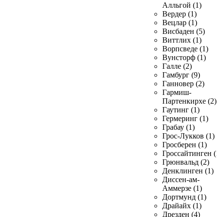
Алльгой (1)
Вердер (1)
Вецлар (1)
Висбаден (5)
Виттлих (1)
Ворпсведе (1)
Вунсторф (1)
Галле (2)
Гамбург (9)
Ганновер (2)
Гармиш-
Партенкирхе (2)
Гаутинг (1)
Гермеринг (1)
Грабау (1)
Грос-Лукков (1)
Гросберен (1)
Гроссайтинген (
Грюнвальд (2)
Денклинген (1)
Диссен-ам-
Аммерзе (1)
Дортмунд (1)
Драйайх (1)
Дрезден (4)