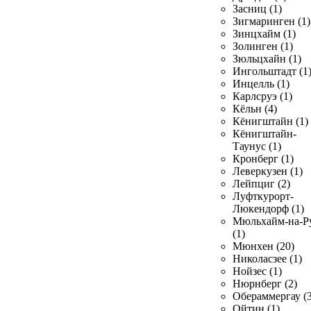
Засниц (1)
Зигмаринген (1)
Зинцхайм (1)
Золинген (1)
Зюльцхайн (1)
Ингольштадт (1
Инцелль (1)
Карлсруэ (1)
Кёльн (4)
Кёнигштайн (1)
Кёнигштайн-
Таунус (1)
Кронберг (1)
Леверкузен (1)
Лейпциг (2)
Луфткурорт-
Люкендорф (1)
Мюльхайм-на-Р
(1)
Мюнхен (20)
Николасзее (1)
Нойзес (1)
Нюрнберг (2)
Обераммергау (3
Ойтин (1)