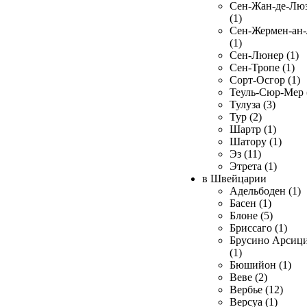
Сен-Жан-де-Лю
(1)
Сен-Жермен-ан
(1)
Сен-Люнер (1)
Сен-Тропе (1)
Сорт-Осгор (1)
Теуль-Сюр-Мер 
Тулуза (3)
Тур (2)
Шартр (1)
Шатору (1)
Эз (11)
Этрета (1)
в Швейцарии
Адельбоден (1)
Басен (1)
Блоне (5)
Бриссаго (1)
Брусино Арсиц
(1)
Бюшийон (1)
Веве (2)
Вербье (12)
Версуа (1)