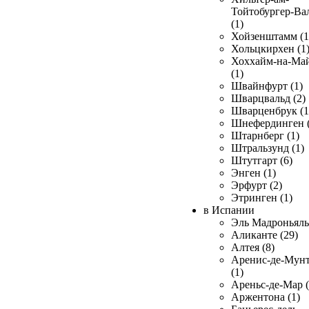
Тойтобургер-Ва
(1)
Хойзенштамм (1
Хольцкирхен (1
Хоххайм-на-Ма
(1)
Швайнфурт (1)
Шварцвальд (2)
Шварценбрук (1
Шнефердинген (
Штарнберг (1)
Штральзунд (1)
Штутгарт (6)
Энген (1)
Эрфурт (2)
Этринген (1)
в Испании
Эль Мадроньяль 
Аликанте (29)
Алтея (8)
Аренис-де-Мун
(1)
Ареньс-де-Мар (
Аржентона (1)