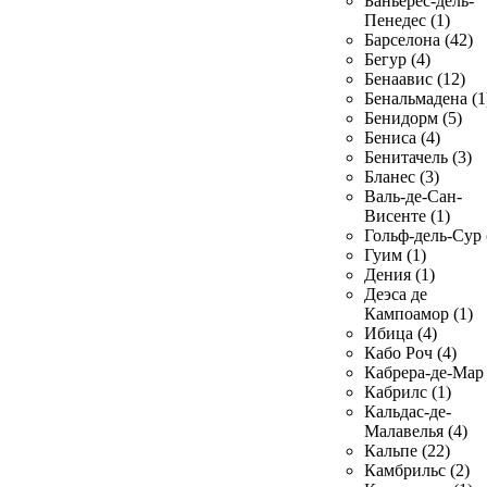
Баньерес-дель-
Пенедес (1)
Барселона (42)
Бегур (4)
Бенаавис (12)
Бенальмадена (1
Бенидорм (5)
Бениса (4)
Бенитачель (3)
Бланес (3)
Валь-де-Сан-
Висенте (1)
Гольф-дель-Сур 
Гуим (1)
Дения (1)
Деэса де
Кампоамор (1)
Ибица (4)
Кабо Роч (4)
Кабрера-де-Мар 
Кабрилс (1)
Кальдас-де-
Малавелья (4)
Кальпе (22)
Камбрильс (2)