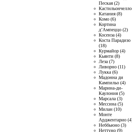
Пеская (2)
Кастильончелло 
Катания (8)
Комо (6)
Кортина
д’Ампеццо (2)
Косенза (4)
Коста Парадизо
(18)
Курмайор (4)
Кьянти (8)
Леза (7)
Ливорно (11)
Лукка (6)
Мадонна ди
Кампильо (4)
Марина-ди-
Каулония (5)
Марсала (3)
Мессина (5)
Милан (10)
Монте
Арджентарио (4
Неббьюно (3)
Неттуно (9)