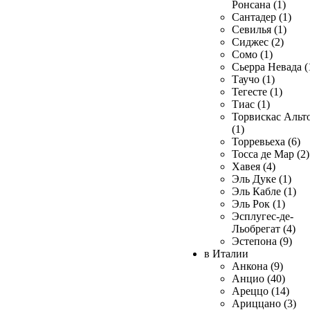
Ронсана (1)
Сантадер (1)
Севилья (1)
Сиджес (2)
Сомо (1)
Сьерра Невада (
Таучо (1)
Тегесте (1)
Тиас (1)
Торвискас Альт
(1)
Торревьеха (6)
Тосса де Мар (2)
Хавея (4)
Эль Дуке (1)
Эль Кабле (1)
Эль Рок (1)
Эсплугес-де-
Льобрегат (4)
Эстепона (9)
в Италии
Анкона (9)
Анцио (40)
Ареццо (14)
Ариццано (3)