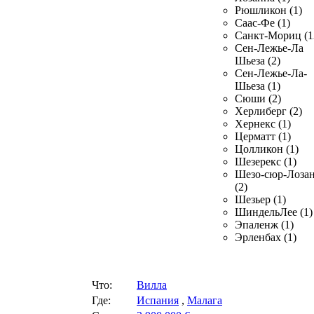
Рюшликон (1)
Саас-Фе (1)
Санкт-Мориц (1
Сен-Лежье-Ла
Шьеза (2)
Сен-Лежье-Ла-
Шьеза (1)
Сюши (2)
Херлиберг (2)
Хернекс (1)
Церматт (1)
Цолликон (1)
Шезерекс (1)
Шезо-сюр-Лоза
(2)
Шезьер (1)
ШиндельЛее (1)
Эпаленж (1)
Эрленбах (1)
Что:
Вилла
Где:
Испания
,
Малага