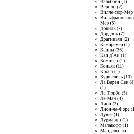
Вальбонн (1)
Вернон (2)
Вилле-сюр-Мер 
Вильфранш сюр
Мер (5)
Довиль (7)
Дордонь (7)
Драгиньян (2)
Камбремер (1)
Канны (36)
Кап д`Аи (1)
Компьен (1)
Коньяк (11)
Кроси (1)
Куршевель (10)
Ла Варен Сен-И
(1)
Ла Тюрби (5)
Ле-Ман (4)
Лион (2)
Лион-ла-Форе (1
Лувье (1)
Лурмарин (1)
Малакофф (1)
Манделье ла