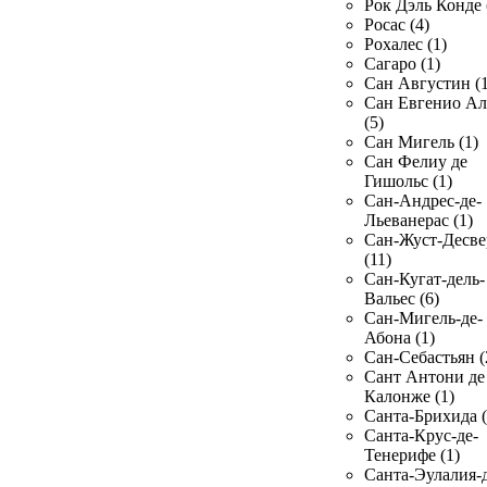
Рок Дэль Конде 
Росас (4)
Рохалес (1)
Сагаро (1)
Сан Августин (1
Сан Евгенио Ал
(5)
Сан Мигель (1)
Сан Фелиу де
Гишольс (1)
Сан-Андрес-де-
Льеванерас (1)
Сан-Жуст-Десве
(11)
Сан-Кугат-дель-
Вальес (6)
Сан-Мигель-де-
Абона (1)
Сан-Себастьян (
Сант Антони де
Калонже (1)
Санта-Брихида (
Санта-Крус-де-
Тенерифе (1)
Санта-Эулалия-д