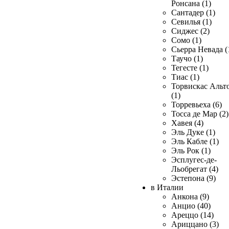
Ронсана (1)
Сантадер (1)
Севилья (1)
Сиджес (2)
Сомо (1)
Сьерра Невада (
Таучо (1)
Тегесте (1)
Тиас (1)
Торвискас Альт
(1)
Торревьеха (6)
Тосса де Мар (2)
Хавея (4)
Эль Дуке (1)
Эль Кабле (1)
Эль Рок (1)
Эсплугес-де-
Льобрегат (4)
Эстепона (9)
в Италии
Анкона (9)
Анцио (40)
Ареццо (14)
Ариццано (3)