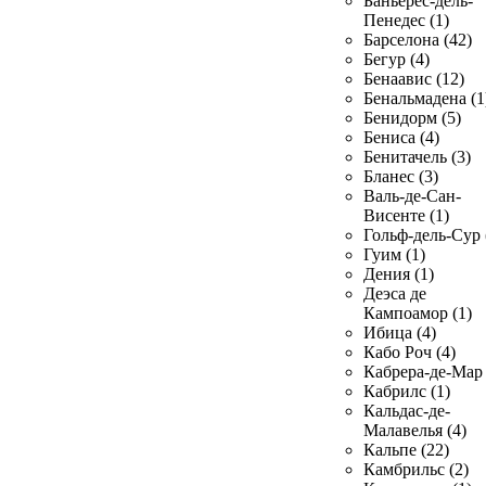
Баньерес-дель-
Пенедес (1)
Барселона (42)
Бегур (4)
Бенаавис (12)
Бенальмадена (1
Бенидорм (5)
Бениса (4)
Бенитачель (3)
Бланес (3)
Валь-де-Сан-
Висенте (1)
Гольф-дель-Сур 
Гуим (1)
Дения (1)
Деэса де
Кампоамор (1)
Ибица (4)
Кабо Роч (4)
Кабрера-де-Мар 
Кабрилс (1)
Кальдас-де-
Малавелья (4)
Кальпе (22)
Камбрильс (2)