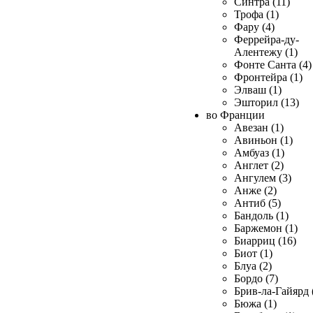
Синтра (11)
Трофа (1)
Фару (4)
Феррейра-ду-
Алентежу (1)
Фонте Санта (4)
Фронтейра (1)
Элваш (1)
Эшторил (13)
во Франции
Авезан (1)
Авиньон (1)
Амбуаз (1)
Англет (2)
Ангулем (3)
Анже (2)
Антиб (5)
Бандоль (1)
Баржемон (1)
Биарриц (16)
Биот (1)
Блуа (2)
Бордо (7)
Брив-ла-Гайярд 
Бюжа (1)