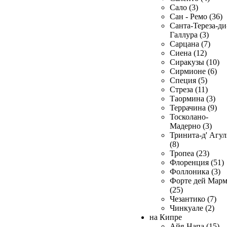
Сало (3)
Сан - Ремо (36)
Санта-Тереза-ди
Галлура (3)
Сарцана (7)
Сиена (12)
Сиракузы (10)
Сирмионе (6)
Специя (5)
Стреза (11)
Таормина (3)
Террачина (9)
Тосколано-
Мадерно (3)
Тринита-д' Агул
(8)
Тропеа (23)
Флоренция (51)
Фоллоника (3)
Форте дей Мар
(25)
Чезантико (7)
Чинкуале (2)
на Кипре
Айя-Напа (15)