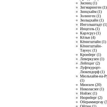
Засниц (1)
Зигмаринген (1)
Зинцхайм (1)
Золинген (1)
Зюльцхайн (1)
Ингольштадт (1
Инцелль (1)
Карлсруэ (1)
Кёльн (4)
Кёнигштайн (1)
Кёнигштайн-
Таунус (1)
Кронберг (1)
Леверкузен (1)
Лейпциг (2)
Луфткурорт-
Люкендорф (1)
Мюльхайм-на-Р
(1)
Мюнхен (20)
Николасзее (1)
Нойзес (1)
Нюрнберг (2)
Обераммергау (3
Ойтин (1)