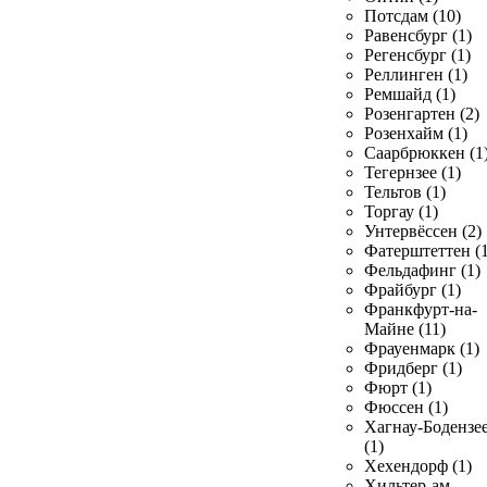
Потсдам (10)
Равенсбург (1)
Регенсбург (1)
Реллинген (1)
Ремшайд (1)
Розенгартен (2)
Розенхайм (1)
Саарбрюккен (1
Тегернзее (1)
Тельтов (1)
Торгау (1)
Унтервёссен (2)
Фатерштеттен (1
Фельдафинг (1)
Фрайбург (1)
Франкфурт-на-
Майне (11)
Фрауенмарк (1)
Фридберг (1)
Фюрт (1)
Фюссен (1)
Хагнау-Бодензе
(1)
Хехендорф (1)
Хильтер-ам-