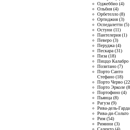
Оджеббио (4)
Ольбия (4)
Орбетелло (8)
Ортиджия (3)
Оспедалетти (5)
Остуни (11)
Пантелерия (1)
Певеро (3)
Перуджа (4)
Пескара (31)
Пиза (18)
Пиццо Калабро 
Позитано (7)
Порто Санто
Стефано (18)
Порто Черво (22
Порто Эрколе (8
Портофино (4)
Пьянца (8)
Рагуза (9)
Рива-дель-Гарда 
Рива-ди-Сольто 
Рим (54)
Римини (3)
Саленто (4)