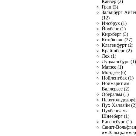
Кайзер (2)
Грац (3)
Зальцбург-Айге
(12)
Инсбрук (1)
Йохберг (1)
Кирхберг (3)
Кицбюэль (27)
Клагенфурт (2)
Крайшберг (2)
Лех (1)
Луцмансбург (1)
Матзее (1)
Мондзее (6)
Нойленгбах (1)
Ноймаркт-ам-
Валлерзее (2)
Оберальм (1)
Перхтольдсдорф
Пух-Халлайн (2
Пухберг-ам-
Шнееберг (1)
Ригерсбург (1)
Санкт-Вольфган
им-Зальцкаммер