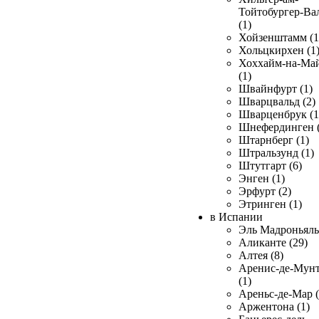
Тойтобургер-Ва
(1)
Хойзенштамм (1
Хольцкирхен (1
Хоххайм-на-Ма
(1)
Швайнфурт (1)
Шварцвальд (2)
Шварценбрук (1
Шнефердинген (
Штарнберг (1)
Штральзунд (1)
Штутгарт (6)
Энген (1)
Эрфурт (2)
Этринген (1)
в Испании
Эль Мадроньяль 
Аликанте (29)
Алтея (8)
Аренис-де-Мун
(1)
Ареньс-де-Мар (
Аржентона (1)