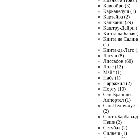
Иданья-а-Нова (
Кавоэйро (3)
Каркавелуш (1)
Картейра (2)
Кашкайш (29)
Каштру-Дайри (
Кинта да Балая (
Кинта да Салин
(1)
Кинта-да-Лаго (
Лагуш (8)
Лиссабон (68)
Лоле (12)
Майя (1)
Набу (1)
Парражил (2)
Порту (10)
Сан-Браш-ди-
Алпортел (1)
Сан-Педру-ду-С
(2)
Санта-Барбара-д
Неше (2)
Сетубал (2)
Силвеш (1)