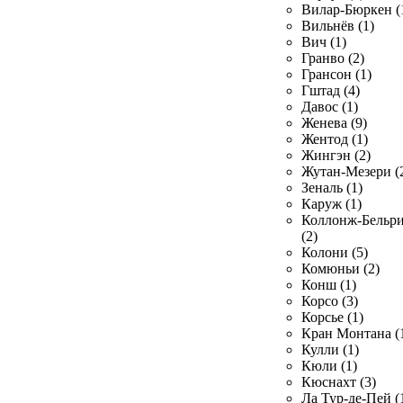
Вилар-Бюркен (
Вильнёв (1)
Вич (1)
Гранво (2)
Грансон (1)
Гштад (4)
Давос (1)
Женева (9)
Жентод (1)
Жингэн (2)
Жутан-Мезери (
Зеналь (1)
Каруж (1)
Коллонж-Бельр
(2)
Колони (5)
Комюньи (2)
Конш (1)
Корсо (3)
Корсье (1)
Кран Монтана (
Кулли (1)
Кюли (1)
Кюснахт (3)
Ла Тур-де-Пей (