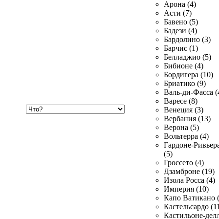
Арона (4)
Асти (7)
Бавено (5)
Бадези (4)
Бардолино (3)
Барчис (1)
Белладжио (5)
Бибионе (4)
Бордигера (10)
Бриатико (9)
Валь-ди-Фасса (
Варесе (8)
Хочу
Венеция (3)
купить
Вербания (13)
Верона (5)
Вольтерра (4)
Гардоне-Ривьер
(5)
Гроссето (4)
Дзамброне (19)
Изола Росса (4)
Империя (10)
Капо Ватикано (
Кастельсардо (1
Кастильоне-делл