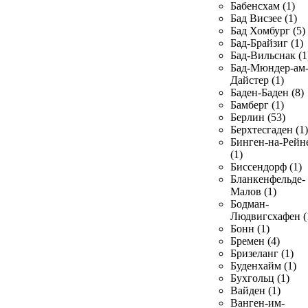
Бабенсхам (1)
Бад Висзее (1)
Бад Хомбург (5)
Бад-Брайзиг (1)
Бад-Вильснак (1
Бад-Мюндер-ам
Дайстер (1)
Баден-Баден (8)
Бамберг (1)
Берлин (53)
Берхтесгаден (1)
Бинген-на-Рейн
(1)
Биссендорф (1)
Бланкенфельде-
Малов (1)
Бодман-
Людвигсхафен (
Бонн (1)
Бремен (4)
Бризеланг (1)
Буденхайм (1)
Бухгольц (1)
Вайден (1)
Ванген-им-