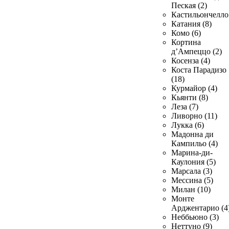
Пеская (2)
Кастильончелло 
Катания (8)
Комо (6)
Кортина
д’Ампеццо (2)
Косенза (4)
Коста Парадизо
(18)
Курмайор (4)
Кьянти (8)
Леза (7)
Ливорно (11)
Лукка (6)
Мадонна ди
Кампильо (4)
Марина-ди-
Каулония (5)
Марсала (3)
Мессина (5)
Милан (10)
Монте
Арджентарио (4
Неббьюно (3)
Неттуно (9)