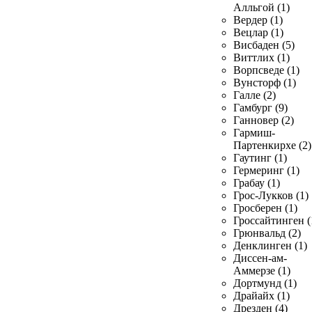
Алльгой (1)
Вердер (1)
Вецлар (1)
Висбаден (5)
Виттлих (1)
Ворпсведе (1)
Вунсторф (1)
Галле (2)
Гамбург (9)
Ганновер (2)
Гармиш-
Партенкирхе (2)
Гаутинг (1)
Гермеринг (1)
Грабау (1)
Грос-Лукков (1)
Гросберен (1)
Гроссайтинген (
Грюнвальд (2)
Денклинген (1)
Диссен-ам-
Аммерзе (1)
Дортмунд (1)
Драйайх (1)
Дрезден (4)