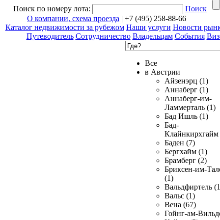
Поиск по номеру лота:
Поиск
О компании, схема проезда
| +7 (495) 258-88-66
Каталог недвижимости за рубежом
Наши услуги
Новости рын
Путеводитель
Сотрудничество
Владельцам
События
Виз
Все
в Австрии
Айзенэрц (1)
Аннаберг (1)
Аннаберг-им-
Ламмерталь (1)
Бад Ишль (1)
Бад-
Клайнкирхгайм 
Баден (7)
Бергхайм (1)
Брамберг (2)
Бриксен-им-Тал
(1)
Вальдфиртель (1
Вальс (1)
Вена (67)
Гойнг-ам-Вильд