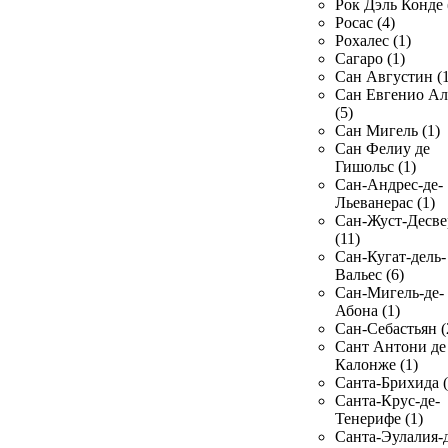
Рок Дэль Конде 
Росас (4)
Рохалес (1)
Сагаро (1)
Сан Августин (1
Сан Евгенио Ал
(5)
Сан Мигель (1)
Сан Фелиу де
Гишольс (1)
Сан-Андрес-де-
Льеванерас (1)
Сан-Жуст-Десве
(11)
Сан-Кугат-дель-
Вальес (6)
Сан-Мигель-де-
Абона (1)
Сан-Себастьян (
Сант Антони де
Калонже (1)
Санта-Брихида (
Санта-Крус-де-
Тенерифе (1)
Санта-Эулалия-д