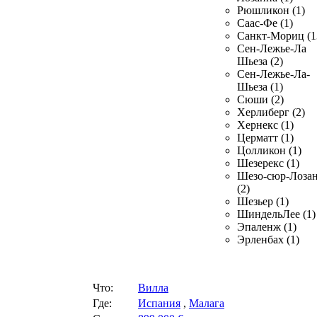
Рюшликон (1)
Саас-Фе (1)
Санкт-Мориц (1
Сен-Лежье-Ла
Шьеза (2)
Сен-Лежье-Ла-
Шьеза (1)
Сюши (2)
Херлиберг (2)
Хернекс (1)
Церматт (1)
Цолликон (1)
Шезерекс (1)
Шезо-сюр-Лоза
(2)
Шезьер (1)
ШиндельЛее (1)
Эпаленж (1)
Эрленбах (1)
Что:
Вилла
Где:
Испания
,
Малага