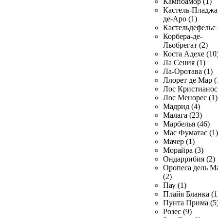
Кампоамор (1)
Кастель-Пладжа
де-Аро (1)
Кастельдефельс 
Корбера-де-
Льобрегат (2)
Коста Адехе (10
Ла Сения (1)
Ла-Оротава (1)
Ллорет де Мар (
Лос Кристианос 
Лос Менорес (1)
Мадрид (4)
Малага (23)
Марбелья (46)
Мас Фуматас (1)
Мачер (1)
Морайра (3)
Ондаррибия (2)
Оропеса дель М
(2)
Пау (1)
Плайя Бланка (1
Пунта Прима (5
Розес (9)