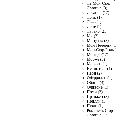
Ле-Мон-Сюр-
Лозанна (3)
Лозанна (17)
Лойк (1)
Локо (1)
Лоне (1)
Лугано (21)
Ми (2)
Минузио (3)
Мон-Пелерин (1
Мон-Сюр-Роль (
Монтрё (17)
Морже (3)
Моржен (1)
Невшатель (1)
Ньон (2)
Оберриден (1)
Обонн (3)
Оливоне (1)
Поми (2)
Пранжен (3)
Прилли (1)
Пюли (1)
Романель-Сюр-
Лозанна (1)