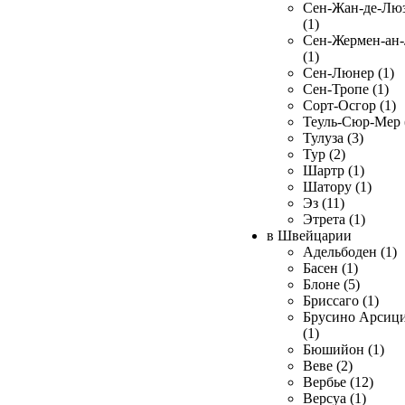
Сен-Жан-де-Лю
(1)
Сен-Жермен-ан
(1)
Сен-Люнер (1)
Сен-Тропе (1)
Сорт-Осгор (1)
Теуль-Сюр-Мер 
Тулуза (3)
Тур (2)
Шартр (1)
Шатору (1)
Эз (11)
Этрета (1)
в Швейцарии
Адельбоден (1)
Басен (1)
Блоне (5)
Бриссаго (1)
Брусино Арсиц
(1)
Бюшийон (1)
Веве (2)
Вербье (12)
Версуа (1)