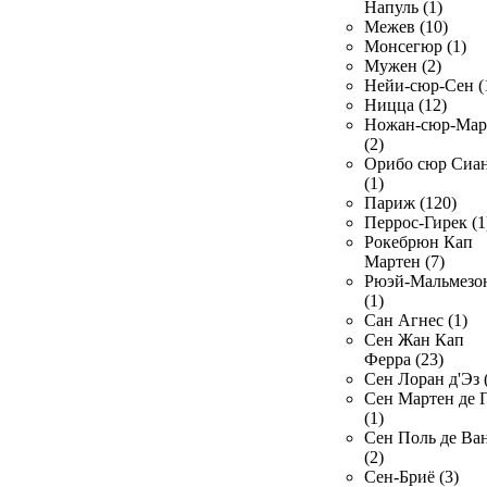
Напуль (1)
Межев (10)
Монсегюр (1)
Мужен (2)
Нейи-сюр-Сен (
Ницца (12)
Ножан-сюр-Ма
(2)
Орибо сюр Сиа
(1)
Париж (120)
Перрос-Гирек (1
Рокебрюн Кап
Мартен (7)
Рюэй-Мальмезо
(1)
Сан Агнес (1)
Сен Жан Кап
Ферра (23)
Сен Лоран д'Эз 
Сен Мартен де 
(1)
Сен Поль де Ва
(2)
Сен-Бриё (3)