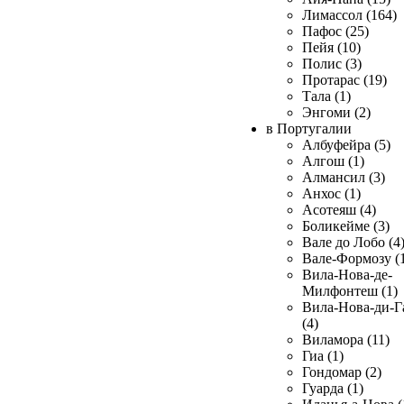
Лимассол (164)
Пафос (25)
Пейя (10)
Полис (3)
Протарас (19)
Тала (1)
Энгоми (2)
в Португалии
Албуфейра (5)
Алгош (1)
Алмансил (3)
Анхос (1)
Асотеяш (4)
Боликейме (3)
Вале до Лобо (4
Вале-Формозу (
Вила-Нова-де-
Милфонтеш (1)
Вила-Нова-ди-Г
(4)
Виламора (11)
Гиа (1)
Гондомар (2)
Гуарда (1)