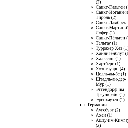
(2)
Санкт-Гильген (
Санкт-Иоганн-и
Тироль (2)
Санкт-Ламбрехт 
Санкт-Мартин-б
Лофер (1)
Санкт-Пёльтен (
Тальгау (1)
Туррахер Хёэ (1
Хайлигенблут (
Хальванг (1)
Хартберг (1)
Хоэнтауэрн (4)
Целль-ам-Зе (1)
Штадль-ан-дер-
Мур (1)
Эггендорф-им-
Траункрайс (1)
Эренхаузен (1)
в Германии
Аугсбург (2)
Ахен (1)
Ашау-им-Кимга
(2)