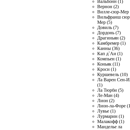
Вальбонн (1)
Вернон (2)
Вилле-сюр-Мер 
Вильфранш сюр
Мер (5)
Довиль (7)
Дордонь (7)
Драгиньян (2)
Камбремер (1)
Канны (36)
Кап д`Аи (1)
Компьен (1)
Коньяк (11)
Кроси (1)
Куршевель (10)
Ла Варен Сен-И
(1)
Ла Тюрби (5)
Ле-Ман (4)
Лион (2)
Лион-ла-Форе (1
Лувье (1)
Лурмарин (1)
Малакофф (1)
Манделье ла