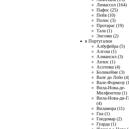
Лимассол (164)
Пафос (25)
Пейя (10)
Полис (3)
Протарас (19)
Тала (1)
Энгоми (2)
в Португалии
Албуфейра (5)
Алгош (1)
Алмансил (3)
Анхос (1)
Асотеяш (4)
Боликейме (3)
Вале до Лобо (4
Вале-Формозу (
Вила-Нова-де-
Милфонтеш (1)
Вила-Нова-ди-Г
(4)
Виламора (11)
Гиа (1)
Гондомар (2)
Гуарда (1)