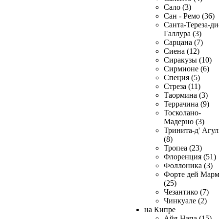
Сало (3)
Сан - Ремо (36)
Санта-Тереза-ди
Галлура (3)
Сарцана (7)
Сиена (12)
Сиракузы (10)
Сирмионе (6)
Специя (5)
Стреза (11)
Таормина (3)
Террачина (9)
Тосколано-
Мадерно (3)
Тринита-д' Агул
(8)
Тропеа (23)
Флоренция (51)
Фоллоника (3)
Форте дей Мар
(25)
Чезантико (7)
Чинкуале (2)
на Кипре
Айя-Напа (15)