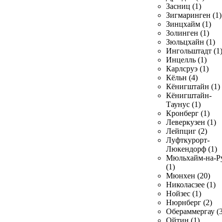
Засниц (1)
Зигмаринген (1)
Зинцхайм (1)
Золинген (1)
Зюльцхайн (1)
Ингольштадт (1
Инцелль (1)
Карлсруэ (1)
Кёльн (4)
Кёнигштайн (1)
Кёнигштайн-
Таунус (1)
Кронберг (1)
Леверкузен (1)
Лейпциг (2)
Луфткурорт-
Люкендорф (1)
Мюльхайм-на-Р
(1)
Мюнхен (20)
Николасзее (1)
Нойзес (1)
Нюрнберг (2)
Обераммергау (3
Ойтин (1)