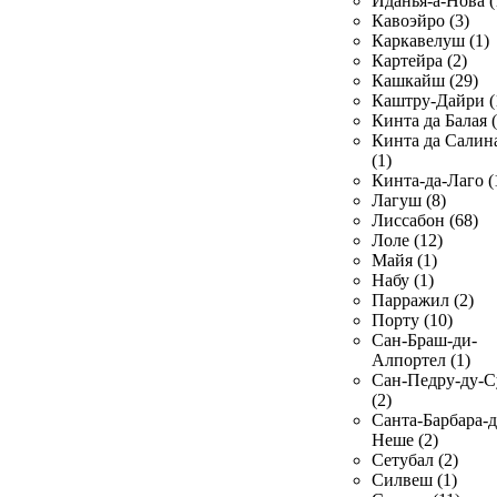
Иданья-а-Нова (
Кавоэйро (3)
Каркавелуш (1)
Картейра (2)
Кашкайш (29)
Каштру-Дайри (
Кинта да Балая (
Кинта да Салин
(1)
Кинта-да-Лаго (
Лагуш (8)
Лиссабон (68)
Лоле (12)
Майя (1)
Набу (1)
Парражил (2)
Порту (10)
Сан-Браш-ди-
Алпортел (1)
Сан-Педру-ду-С
(2)
Санта-Барбара-д
Неше (2)
Сетубал (2)
Силвеш (1)