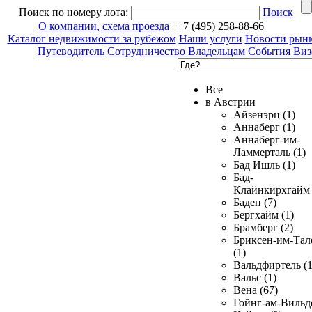
Поиск по номеру лота:
Поиск
О компании, схема проезда
| +7 (495) 258-88-66
Каталог недвижимости за рубежом
Наши услуги
Новости рын
Путеводитель
Сотрудничество
Владельцам
События
Виз
Все
в Австрии
Айзенэрц (1)
Аннаберг (1)
Аннаберг-им-
Ламмерталь (1)
Бад Ишль (1)
Бад-
Клайнкирхгайм 
Баден (7)
Бергхайм (1)
Брамберг (2)
Бриксен-им-Тал
(1)
Вальдфиртель (1
Вальс (1)
Вена (67)
Гойнг-ам-Вильд