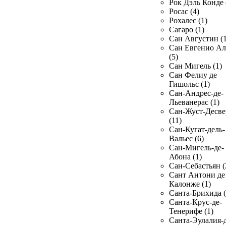
Рок Дэль Конде 
Росас (4)
Рохалес (1)
Сагаро (1)
Сан Августин (1
Сан Евгенио Ал
(5)
Сан Мигель (1)
Сан Фелиу де
Гишольс (1)
Сан-Андрес-де-
Льеванерас (1)
Сан-Жуст-Десве
(11)
Сан-Кугат-дель-
Вальес (6)
Сан-Мигель-де-
Абона (1)
Сан-Себастьян (
Сант Антони де
Калонже (1)
Санта-Брихида (
Санта-Крус-де-
Тенерифе (1)
Санта-Эулалия-д