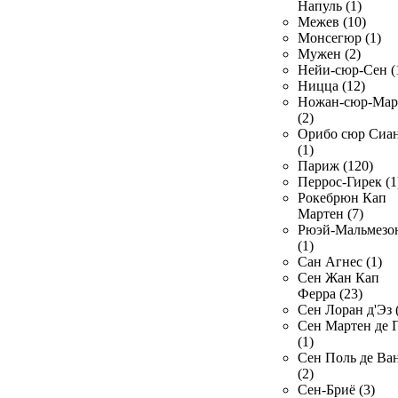
Напуль (1)
Межев (10)
Монсегюр (1)
Мужен (2)
Нейи-сюр-Сен (
Ницца (12)
Ножан-сюр-Ма
(2)
Орибо сюр Сиа
(1)
Париж (120)
Перрос-Гирек (1
Рокебрюн Кап
Мартен (7)
Рюэй-Мальмезо
(1)
Сан Агнес (1)
Сен Жан Кап
Ферра (23)
Сен Лоран д'Эз 
Сен Мартен де 
(1)
Сен Поль де Ва
(2)
Сен-Бриё (3)