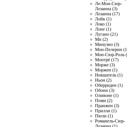
Ле-Мон-Сюр-
Лозанна (3)
Лозанна (17)
Лойк (1)
Локо (1)
Лоне (1)
Лугано (21)
Ми (2)
Минузио (3)
Мон-Пелерин (1
Мон-Сюр-Роль (
Монтрё (17)
Морже (3)
Моржен (1)
Невшатель (1)
Ньон (2)
Оберриден (1)
Обонн (3)
Оливоне (1)
Поми (2)
Пранжен (3)
Прилли (1)
Пюли (1)
Романель-Сюр-
Лозанна (1)