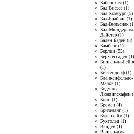
Бабенсхам (1)
Бад Висзее (1)
Бад Хомбург (5)
Бад-Брайзиг (1)
Бад-Вильснак (1
Бад-Мюндер-ам
Дайстер (1)
Баден-Баден (8)
Бамберг (1)
Берлин (53)
Берхтесгаден (1)
Бинген-на-Рейн
(1)
Биссендорф (1)
Бланкенфельде-
Малов (1)
Бодман-
Людвигсхафен (
Бонн (1)
Бремен (4)
Бризеланг (1)
Буденхайм (1)
Бухгольц (1)
Вайден (1)
Ванген-им-