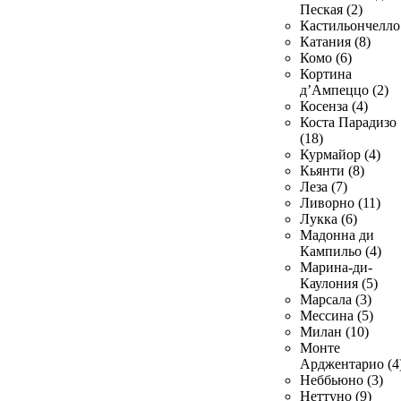
Пеская (2)
Кастильончелло 
Катания (8)
Комо (6)
Кортина
д’Ампеццо (2)
Косенза (4)
Коста Парадизо
(18)
Курмайор (4)
Кьянти (8)
Леза (7)
Ливорно (11)
Лукка (6)
Мадонна ди
Кампильо (4)
Марина-ди-
Каулония (5)
Марсала (3)
Мессина (5)
Милан (10)
Монте
Арджентарио (4
Неббьюно (3)
Неттуно (9)