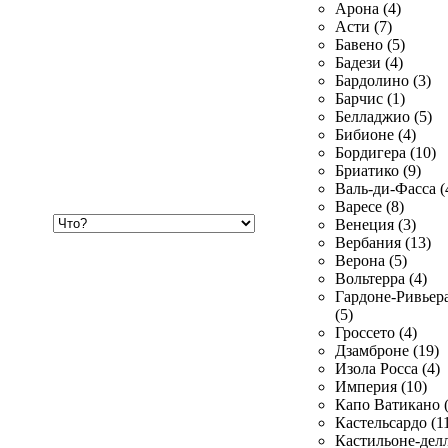
Арона (4)
Асти (7)
Бавено (5)
Бадези (4)
Бардолино (3)
Барчис (1)
Белладжио (5)
Бибионе (4)
Бордигера (10)
Бриатико (9)
Валь-ди-Фасса (
Варесе (8)
Хочу
Венеция (3)
купить
Вербания (13)
Верона (5)
Вольтерра (4)
Гардоне-Ривьер
(5)
Гроссето (4)
Дзамброне (19)
Изола Росса (4)
Империя (10)
Капо Ватикано (
Кастельсардо (1
Кастильоне-делл