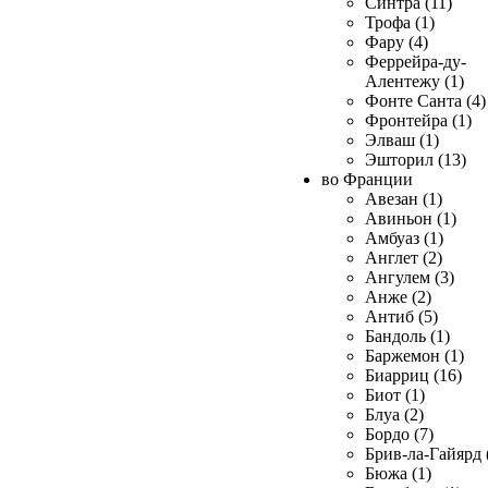
Синтра (11)
Трофа (1)
Фару (4)
Феррейра-ду-
Алентежу (1)
Фонте Санта (4)
Фронтейра (1)
Элваш (1)
Эшторил (13)
во Франции
Авезан (1)
Авиньон (1)
Амбуаз (1)
Англет (2)
Ангулем (3)
Анже (2)
Антиб (5)
Бандоль (1)
Баржемон (1)
Биарриц (16)
Биот (1)
Блуа (2)
Бордо (7)
Брив-ла-Гайярд 
Бюжа (1)