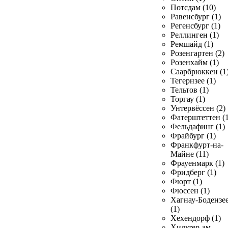
Потсдам (10)
Равенсбург (1)
Регенсбург (1)
Реллинген (1)
Ремшайд (1)
Розенгартен (2)
Розенхайм (1)
Саарбрюккен (1
Тегернзее (1)
Тельтов (1)
Торгау (1)
Унтервёссен (2)
Фатерштеттен (1
Фельдафинг (1)
Фрайбург (1)
Франкфурт-на-
Майне (11)
Фрауенмарк (1)
Фридберг (1)
Фюрт (1)
Фюссен (1)
Хагнау-Бодензе
(1)
Хехендорф (1)
Хильтер-ам-