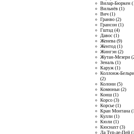
Вилар-Бюркен (
Вильнёв (1)
Вич (1)
Гранво (2)
Грансон (1)
Гштад (4)
Давос (1)
Женева (9)
Жентод (1)
Жингэн (2)
Жутан-Мезери (
Зеналь (1)
Каруж (1)
Коллонж-Бельр
(2)
Колони (5)
Комюньи (2)
Конш (1)
Корсо (3)
Корсье (1)
Кран Монтана (
Кулли (1)
Кюли (1)
Кюснахт (3)
Ла Тур-де-Пей (