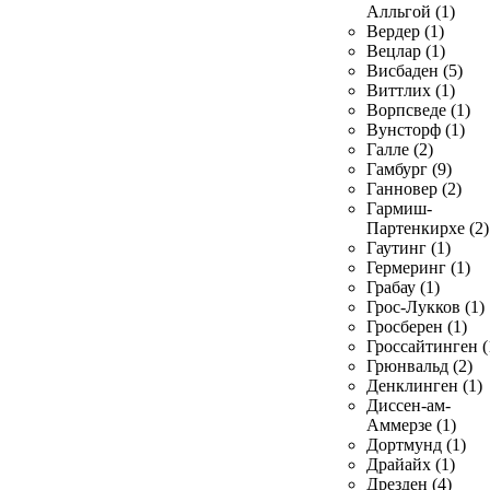
Алльгой (1)
Вердер (1)
Вецлар (1)
Висбаден (5)
Виттлих (1)
Ворпсведе (1)
Вунсторф (1)
Галле (2)
Гамбург (9)
Ганновер (2)
Гармиш-
Партенкирхе (2)
Гаутинг (1)
Гермеринг (1)
Грабау (1)
Грос-Лукков (1)
Гросберен (1)
Гроссайтинген (
Грюнвальд (2)
Денклинген (1)
Диссен-ам-
Аммерзе (1)
Дортмунд (1)
Драйайх (1)
Дрезден (4)