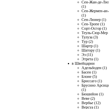
Сен-Жан-де-Лю
(1)
Сен-Жермен-ан
(1)
Сен-Люнер (1)
Сен-Тропе (1)
Сорт-Осгор (1)
Теуль-Сюр-Мер 
Тулуза (3)
Тур (2)
Шартр (1)
Шатору (1)
Эз (11)
Этрета (1)
в Швейцарии
Адельбоден (1)
Басен (1)
Блоне (5)
Бриссаго (1)
Брусино Арсиц
(1)
Бюшийон (1)
Веве (2)
Вербье (12)
Версуа (1)