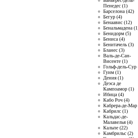
Баньерес-дель-
Пенедес (1)
Барселона (42)
Бегур (4)
Бенаавис (12)
Бенальмадена (1
Бенидорм (5)
Бениса (4)
Бенитачель (3)
Бланес (3)
Валь-де-Сан-
Висенте (1)
Гольф-дель-Сур 
Гуим (1)
Дения (1)
Деэса де
Кампоамор (1)
Ибица (4)
Кабо Роч (4)
Кабрера-де-Мар 
Кабрилс (1)
Кальдас-де-
Малавелья (4)
Кальпе (22)
Камбрильс (2)