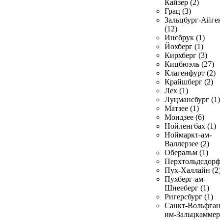
Кайзер (2)
Грац (3)
Зальцбург-Айге
(12)
Инсбрук (1)
Йохберг (1)
Кирхберг (3)
Кицбюэль (27)
Клагенфурт (2)
Крайшберг (2)
Лех (1)
Луцмансбург (1)
Матзее (1)
Мондзее (6)
Нойленгбах (1)
Ноймаркт-ам-
Валлерзее (2)
Оберальм (1)
Перхтольдсдорф
Пух-Халлайн (2
Пухберг-ам-
Шнееберг (1)
Ригерсбург (1)
Санкт-Вольфган
им-Зальцкаммер