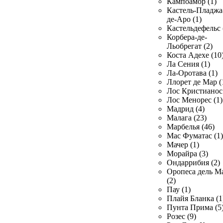
Кампоамор (1)
Кастель-Пладжа
де-Аро (1)
Кастельдефельс 
Корбера-де-
Льобрегат (2)
Коста Адехе (10
Ла Сения (1)
Ла-Оротава (1)
Ллорет де Мар (
Лос Кристианос 
Лос Менорес (1)
Мадрид (4)
Малага (23)
Марбелья (46)
Мас Фуматас (1)
Мачер (1)
Морайра (3)
Ондаррибия (2)
Оропеса дель М
(2)
Пау (1)
Плайя Бланка (1
Пунта Прима (5
Розес (9)