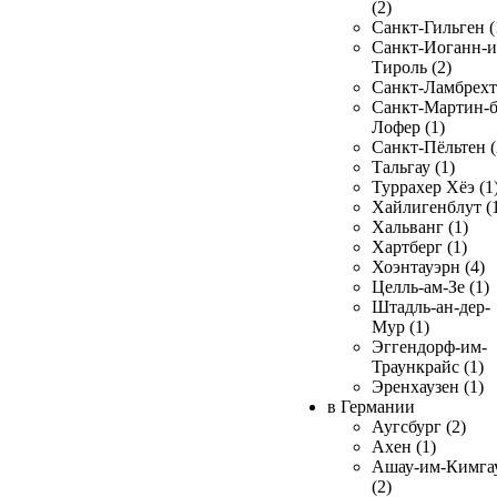
(2)
Санкт-Гильген (
Санкт-Иоганн-и
Тироль (2)
Санкт-Ламбрехт 
Санкт-Мартин-б
Лофер (1)
Санкт-Пёльтен (
Тальгау (1)
Туррахер Хёэ (1
Хайлигенблут (
Хальванг (1)
Хартберг (1)
Хоэнтауэрн (4)
Целль-ам-Зе (1)
Штадль-ан-дер-
Мур (1)
Эггендорф-им-
Траункрайс (1)
Эренхаузен (1)
в Германии
Аугсбург (2)
Ахен (1)
Ашау-им-Кимга
(2)