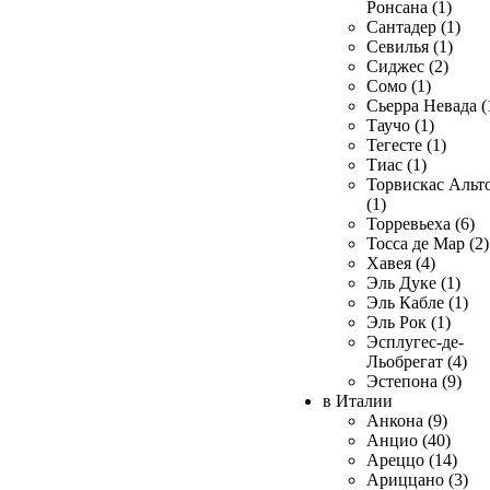
Ронсана (1)
Сантадер (1)
Севилья (1)
Сиджес (2)
Сомо (1)
Сьерра Невада (
Таучо (1)
Тегесте (1)
Тиас (1)
Торвискас Альт
(1)
Торревьеха (6)
Тосса де Мар (2)
Хавея (4)
Эль Дуке (1)
Эль Кабле (1)
Эль Рок (1)
Эсплугес-де-
Льобрегат (4)
Эстепона (9)
в Италии
Анкона (9)
Анцио (40)
Ареццо (14)
Ариццано (3)