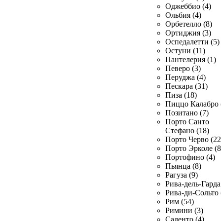
Оджеббио (4)
Ольбия (4)
Орбетелло (8)
Ортиджия (3)
Оспедалетти (5)
Остуни (11)
Пантелерия (1)
Певеро (3)
Перуджа (4)
Пескара (31)
Пиза (18)
Пиццо Калабро 
Позитано (7)
Порто Санто
Стефано (18)
Порто Черво (22
Порто Эрколе (8
Портофино (4)
Пьянца (8)
Рагуза (9)
Рива-дель-Гарда 
Рива-ди-Сольто 
Рим (54)
Римини (3)
Саленто (4)