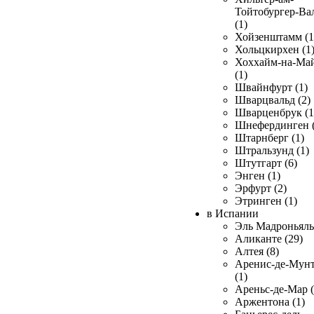
Тойтобургер-Ва
(1)
Хойзенштамм (1
Хольцкирхен (1
Хоххайм-на-Ма
(1)
Швайнфурт (1)
Шварцвальд (2)
Шварценбрук (1
Шнефердинген (
Штарнберг (1)
Штральзунд (1)
Штутгарт (6)
Энген (1)
Эрфурт (2)
Этринген (1)
в Испании
Эль Мадроньяль 
Аликанте (29)
Алтея (8)
Аренис-де-Мун
(1)
Ареньс-де-Мар (
Аржентона (1)