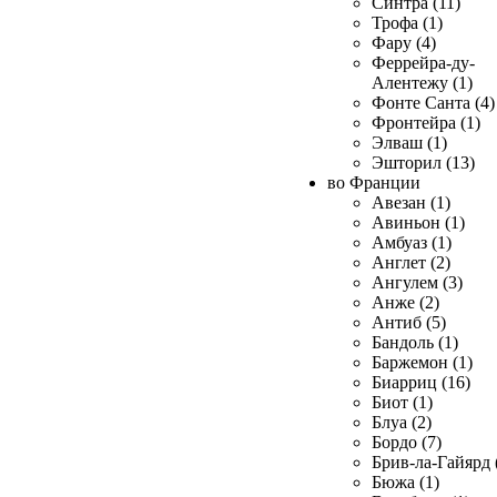
Синтра (11)
Трофа (1)
Фару (4)
Феррейра-ду-
Алентежу (1)
Фонте Санта (4)
Фронтейра (1)
Элваш (1)
Эшторил (13)
во Франции
Авезан (1)
Авиньон (1)
Амбуаз (1)
Англет (2)
Ангулем (3)
Анже (2)
Антиб (5)
Бандоль (1)
Баржемон (1)
Биарриц (16)
Биот (1)
Блуа (2)
Бордо (7)
Брив-ла-Гайярд 
Бюжа (1)