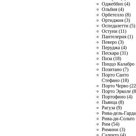
Оджеббио (4)
Ольбия (4)
Орбетелло (8)
Ортиджия (3)
Оспедалетти (5)
Остуни (11)
Пантелерия (1)
Певеро (3)
Перуджа (4)
Пескара (31)
Пиза (18)
Пиццо Калабро 
Позитано (7)
Порто Санто
Стефано (18)
Порто Черво (22
Порто Эрколе (8
Портофино (4)
Пьянца (8)
Рагуза (9)
Рива-дель-Гарда 
Рива-ди-Сольто 
Рим (54)
Римини (3)
Саленто (4)