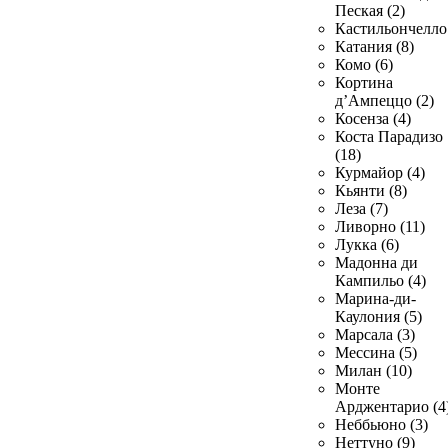
Пеская (2)
Кастильончелло 
Катания (8)
Комо (6)
Кортина
д’Ампеццо (2)
Косенза (4)
Коста Парадизо
(18)
Курмайор (4)
Кьянти (8)
Леза (7)
Ливорно (11)
Лукка (6)
Мадонна ди
Кампильо (4)
Марина-ди-
Каулония (5)
Марсала (3)
Мессина (5)
Милан (10)
Монте
Арджентарио (4
Неббьюно (3)
Неттуно (9)