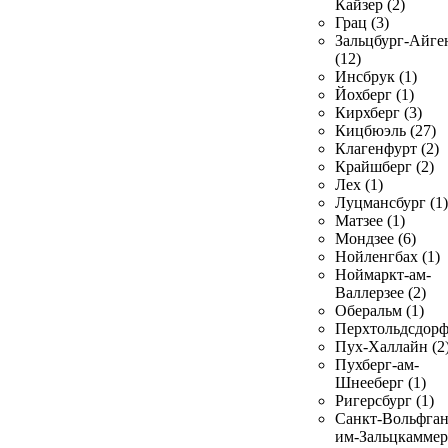
Кайзер (2)
Грац (3)
Зальцбург-Айге
(12)
Инсбрук (1)
Йохберг (1)
Кирхберг (3)
Кицбюэль (27)
Клагенфурт (2)
Крайшберг (2)
Лех (1)
Луцмансбург (1)
Матзее (1)
Мондзее (6)
Нойленгбах (1)
Ноймаркт-ам-
Валлерзее (2)
Оберальм (1)
Перхтольдсдорф
Пух-Халлайн (2
Пухберг-ам-
Шнееберг (1)
Ригерсбург (1)
Санкт-Вольфган
им-Зальцкаммер