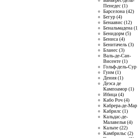
Баньерес-дель-
Пенедес (1)
Барселона (42)
Бегур (4)
Бенаавис (12)
Бенальмадена (1
Бенидорм (5)
Бениса (4)
Бенитачель (3)
Бланес (3)
Валь-де-Сан-
Висенте (1)
Гольф-дель-Сур 
Гуим (1)
Дения (1)
Деэса де
Кампоамор (1)
Ибица (4)
Кабо Роч (4)
Кабрера-де-Мар 
Кабрилс (1)
Кальдас-де-
Малавелья (4)
Кальпе (22)
Камбрильс (2)