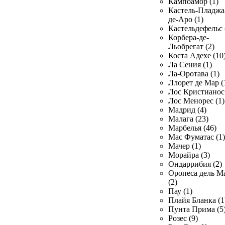
Кампоамор (1)
Кастель-Пладжа
де-Аро (1)
Кастельдефельс 
Корбера-де-
Льобрегат (2)
Коста Адехе (10
Ла Сения (1)
Ла-Оротава (1)
Ллорет де Мар (
Лос Кристианос 
Лос Менорес (1)
Мадрид (4)
Малага (23)
Марбелья (46)
Мас Фуматас (1)
Мачер (1)
Морайра (3)
Ондаррибия (2)
Оропеса дель М
(2)
Пау (1)
Плайя Бланка (1
Пунта Прима (5
Розес (9)