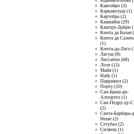
Иданья-а-Нова (
Кавоэйро (3)
Каркавелуш (1)
Картейра (2)
Кашкайш (29)
Каштру-Дайри (
Кинта да Балая (
Кинта да Салин
(1)
Кинта-да-Лаго (
Лагуш (8)
Лиссабон (68)
Лоле (12)
Майя (1)
Набу (1)
Парражил (2)
Порту (10)
Сан-Браш-ди-
Алпортел (1)
Сан-Педру-ду-С
(2)
Санта-Барбара-д
Неше (2)
Сетубал (2)
Силвеш (1)