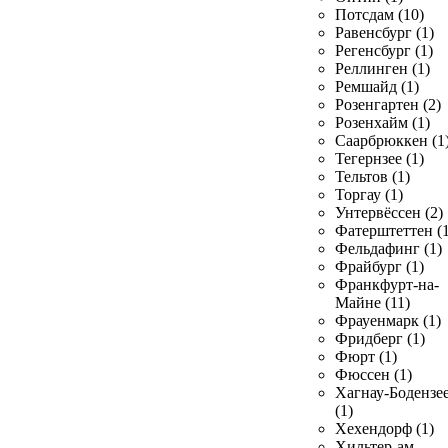
Потсдам (10)
Равенсбург (1)
Регенсбург (1)
Реллинген (1)
Ремшайд (1)
Розенгартен (2)
Розенхайм (1)
Саарбрюккен (1
Тегернзее (1)
Тельтов (1)
Торгау (1)
Унтервёссен (2)
Фатерштеттен (1
Фельдафинг (1)
Фрайбург (1)
Франкфурт-на-
Майне (11)
Фрауенмарк (1)
Фридберг (1)
Фюрт (1)
Фюссен (1)
Хагнау-Бодензе
(1)
Хехендорф (1)
Хильтер-ам-