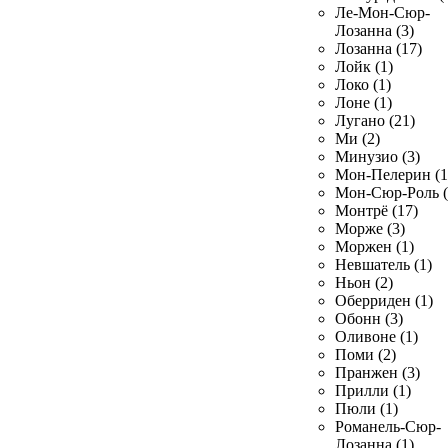
Ле-Мон-Сюр-
Лозанна (3)
Лозанна (17)
Лойк (1)
Локо (1)
Лоне (1)
Лугано (21)
Ми (2)
Минузио (3)
Мон-Пелерин (1
Мон-Сюр-Роль (
Монтрё (17)
Морже (3)
Моржен (1)
Невшатель (1)
Ньон (2)
Оберриден (1)
Обонн (3)
Оливоне (1)
Поми (2)
Пранжен (3)
Прилли (1)
Пюли (1)
Романель-Сюр-
Лозанна (1)