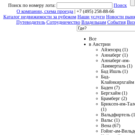
Поиск по номеру лота:
Поиск
О компании, схема проезда
| +7 (495) 258-88-66
Каталог недвижимости за рубежом
Наши услуги
Новости рын
Путеводитель
Сотрудничество
Владельцам
События
Виз
Все
в Австрии
Айзенэрц (1)
Аннаберг (1)
Аннаберг-им-
Ламмерталь (1)
Бад Ишль (1)
Бад-
Клайнкирхгайм 
Баден (7)
Бергхайм (1)
Брамберг (2)
Бриксен-им-Тал
(1)
Вальдфиртель (1
Вальс (1)
Вена (67)
Гойнг-ам-Вильд