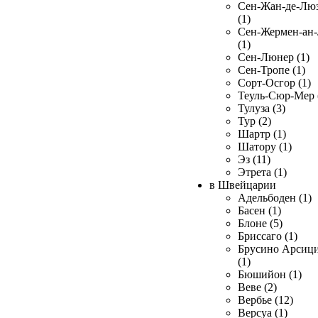
Сен-Жан-де-Лю
(1)
Сен-Жермен-ан
(1)
Сен-Люнер (1)
Сен-Тропе (1)
Сорт-Осгор (1)
Теуль-Сюр-Мер 
Тулуза (3)
Тур (2)
Шартр (1)
Шатору (1)
Эз (11)
Этрета (1)
в Швейцарии
Адельбоден (1)
Басен (1)
Блоне (5)
Бриссаго (1)
Брусино Арсиц
(1)
Бюшийон (1)
Веве (2)
Вербье (12)
Версуа (1)