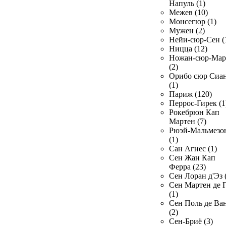
Напуль (1)
Межев (10)
Монсегюр (1)
Мужен (2)
Нейи-сюр-Сен (
Ницца (12)
Ножан-сюр-Ма
(2)
Орибо сюр Сиа
(1)
Париж (120)
Перрос-Гирек (1
Рокебрюн Кап
Мартен (7)
Рюэй-Мальмезо
(1)
Сан Агнес (1)
Сен Жан Кап
Ферра (23)
Сен Лоран д'Эз 
Сен Мартен де 
(1)
Сен Поль де Ва
(2)
Сен-Бриё (3)