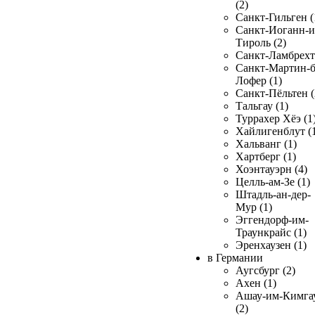
(2)
Санкт-Гильген (
Санкт-Иоганн-и
Тироль (2)
Санкт-Ламбрехт 
Санкт-Мартин-б
Лофер (1)
Санкт-Пёльтен (
Тальгау (1)
Туррахер Хёэ (1
Хайлигенблут (
Хальванг (1)
Хартберг (1)
Хоэнтауэрн (4)
Целль-ам-Зе (1)
Штадль-ан-дер-
Мур (1)
Эггендорф-им-
Траункрайс (1)
Эренхаузен (1)
в Германии
Аугсбург (2)
Ахен (1)
Ашау-им-Кимга
(2)