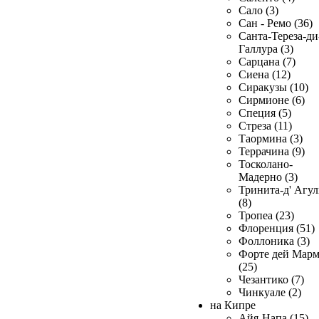
Сало (3)
Сан - Ремо (36)
Санта-Тереза-ди
Галлура (3)
Сарцана (7)
Сиена (12)
Сиракузы (10)
Сирмионе (6)
Специя (5)
Стреза (11)
Таормина (3)
Террачина (9)
Тосколано-
Мадерно (3)
Тринита-д' Агул
(8)
Тропеа (23)
Флоренция (51)
Фоллоника (3)
Форте дей Мар
(25)
Чезантико (7)
Чинкуале (2)
на Кипре
Айя-Напа (15)