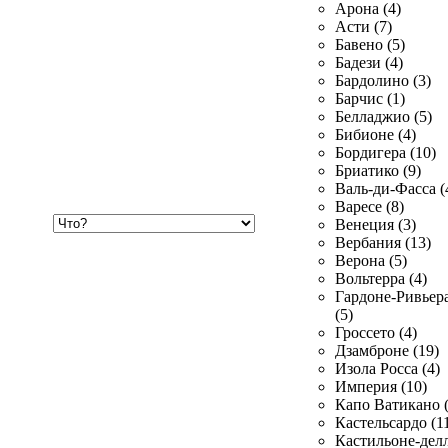
Арона (4)
Асти (7)
Бавено (5)
Бадези (4)
Бардолино (3)
Барчис (1)
Белладжио (5)
Бибионе (4)
Бордигера (10)
Бриатико (9)
Валь-ди-Фасса (
Варесе (8)
Хочу
Венеция (3)
купить
Вербания (13)
Верона (5)
Вольтерра (4)
Гардоне-Ривьер
(5)
Гроссето (4)
Дзамброне (19)
Изола Росса (4)
Империя (10)
Капо Ватикано (
Кастельсардо (1
Кастильоне-делл