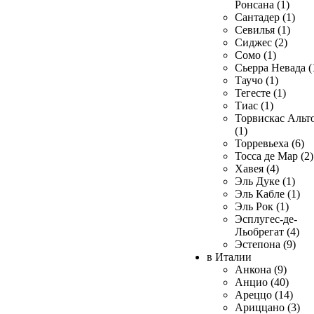
Ронсана (1)
Сантадер (1)
Севилья (1)
Сиджес (2)
Сомо (1)
Сьерра Невада (
Таучо (1)
Тегесте (1)
Тиас (1)
Торвискас Альт
(1)
Торревьеха (6)
Тосса де Мар (2)
Хавея (4)
Эль Дуке (1)
Эль Кабле (1)
Эль Рок (1)
Эсплугес-де-
Льобрегат (4)
Эстепона (9)
в Италии
Анкона (9)
Анцио (40)
Ареццо (14)
Ариццано (3)