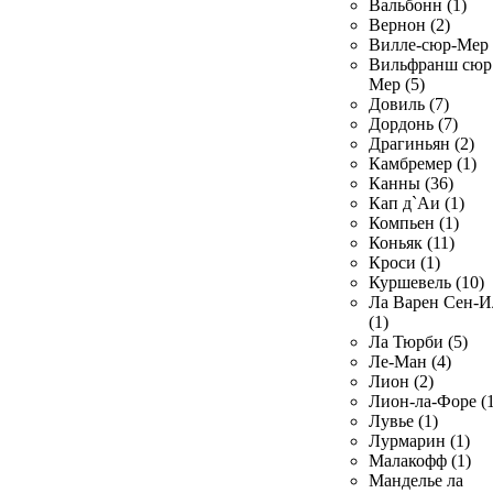
Вальбонн (1)
Вернон (2)
Вилле-сюр-Мер 
Вильфранш сюр
Мер (5)
Довиль (7)
Дордонь (7)
Драгиньян (2)
Камбремер (1)
Канны (36)
Кап д`Аи (1)
Компьен (1)
Коньяк (11)
Кроси (1)
Куршевель (10)
Ла Варен Сен-И
(1)
Ла Тюрби (5)
Ле-Ман (4)
Лион (2)
Лион-ла-Форе (1
Лувье (1)
Лурмарин (1)
Малакофф (1)
Манделье ла