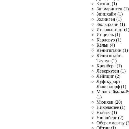
Засниц (1)
Зигмаринген (1)
Зинцхайм (1)
Золинген (1)
Зюльцхайн (1)
Ингольштадт (1
Инцелль (1)
Карлсруэ (1)
Кёльн (4)
Кёнигштайн (1)
Кёнигштайн-
Таунус (1)
Кронберг (1)
Леверкузен (1)
Лейпциг (2)
Луфткурорт-
Люкендорф (1)
Мюльхайм-на-Р
(1)
Мюнхен (20)
Николасзее (1)
Нойзес (1)
Нюрнберг (2)
Обераммергау (3
Ойтин (1)