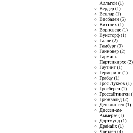
Алльгой (1)
Вердер (1)
Вецлар (1)
Висбаден (5)
Виттлих (1)
Ворпсведе (1)
Вунсторф (1)
Галле (2)
Гамбург (9)
Ганновер (2)
Гармиш-
Партенкирхе (2)
Гаутинг (1)
Гермеринг (1)
Грабау (1)
Грос-Лукков (1)
Гросберен (1)
Гроссайтинген (
Грюнвальд (2)
Денклинген (1)
Диссен-ам-
Аммерзе (1)
Дортмунд (1)
Драйайх (1)
Дрезден (4)