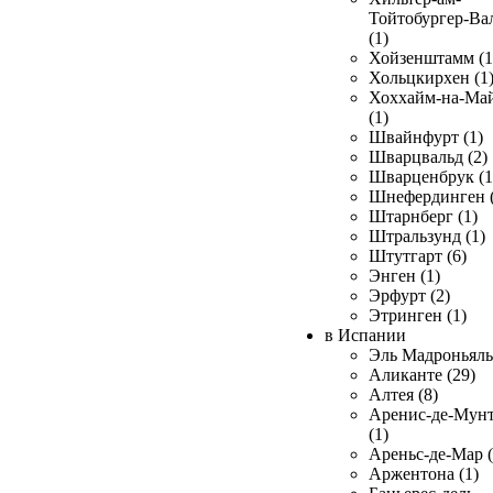
Тойтобургер-Ва
(1)
Хойзенштамм (1
Хольцкирхен (1
Хоххайм-на-Ма
(1)
Швайнфурт (1)
Шварцвальд (2)
Шварценбрук (1
Шнефердинген (
Штарнберг (1)
Штральзунд (1)
Штутгарт (6)
Энген (1)
Эрфурт (2)
Этринген (1)
в Испании
Эль Мадроньяль 
Аликанте (29)
Алтея (8)
Аренис-де-Мун
(1)
Ареньс-де-Мар (
Аржентона (1)