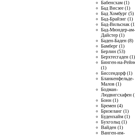
Бабенсхам (1)
Бад Висзее (1)
Бад Хомбург (5)
Бад-Брайзиг (1)
Бад-Вильснак (1
Бад-Мюндер-ам
Дайстер (1)
Баден-Баден (8)
Бамберг (1)
Берлин (53)
Берхтесгаден (1)
Бинген-на-Рейн
(1)
Биссендорф (1)
Бланкенфельде-
Малов (1)
Бодман-
Людвигсхафен (
Бонн (1)
Бремен (4)
Бризеланг (1)
Буденхайм (1)
Бухгольц (1)
Вайден (1)
Ванген-им-