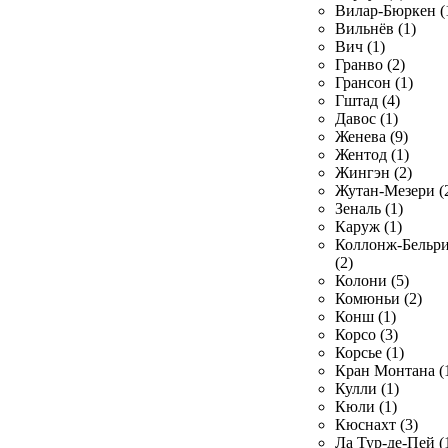
Вилар-Бюркен (
Вильнёв (1)
Вич (1)
Гранво (2)
Грансон (1)
Гштад (4)
Давос (1)
Женева (9)
Жентод (1)
Жингэн (2)
Жутан-Мезери (
Зеналь (1)
Каруж (1)
Коллонж-Бельр
(2)
Колони (5)
Комюньи (2)
Конш (1)
Корсо (3)
Корсье (1)
Кран Монтана (
Кулли (1)
Кюли (1)
Кюснахт (3)
Ла Тур-де-Пей (