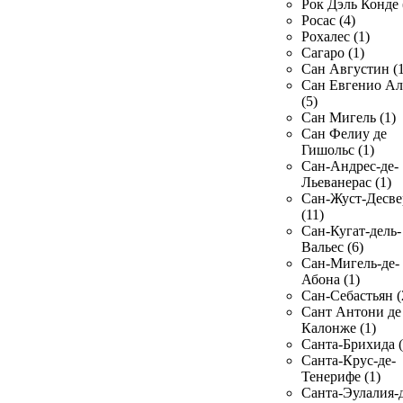
Рок Дэль Конде 
Росас (4)
Рохалес (1)
Сагаро (1)
Сан Августин (1
Сан Евгенио Ал
(5)
Сан Мигель (1)
Сан Фелиу де
Гишольс (1)
Сан-Андрес-де-
Льеванерас (1)
Сан-Жуст-Десве
(11)
Сан-Кугат-дель-
Вальес (6)
Сан-Мигель-де-
Абона (1)
Сан-Себастьян (
Сант Антони де
Калонже (1)
Санта-Брихида (
Санта-Крус-де-
Тенерифе (1)
Санта-Эулалия-д