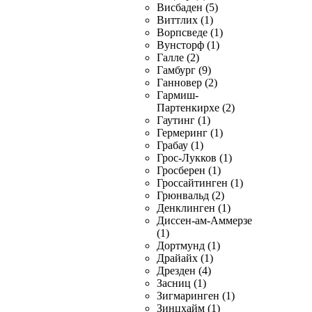
Висбаден (5)
Виттлих (1)
Ворпсведе (1)
Вунсторф (1)
Галле (2)
Гамбург (9)
Ганновер (2)
Гармиш-
Партенкирхе (2)
Гаутинг (1)
Гермеринг (1)
Грабау (1)
Грос-Лукков (1)
Гросберен (1)
Гроссайтинген (1)
Грюнвальд (2)
Денклинген (1)
Диссен-ам-Аммерзе
(1)
Дортмунд (1)
Драйайх (1)
Дрезден (4)
Засниц (1)
Зигмаринген (1)
Зинцхайм (1)