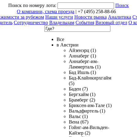
Поиск по номеру лота:
Поиск
О компании, схема проезда
| +7 (495) 258-88-66
ижимости за рубежом
Наши услуги
Новости рынка
Аналитика
Ст
дитель
Сотрудничество
Владельцам
События
Визовый отдел
О к
Все
в Австрии
Айзенэрц (1)
Аннаберг (1)
Аннаберг-им-
Ламмерталь (1)
Бад Ишль (1)
Бад-Клайнкирхгайм
(5)
Баден (7)
Бергхайм (1)
Брамберг (2)
Бриксен-им-Тале (1)
Вальдфиртель (1)
Вальс (1)
Вена (67)
Гойнг-ам-Вильден-
Кайзер (2)