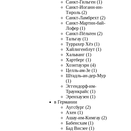
Санкт-Гильген (1)
Санкт-Иоганн-ин-
Тироль (2)
Санкт-Ламбрехт (2)
Санкт-Мартин-бай-
Лофер (1)
Санкт-Пёльтен (2)
Тальгау (1)
Туррахер Хёэ (1)
Хайлигенблут (1)
Хальванг (1)
Хартберг (1)
Хоэнтауэрн (4)
Целль-ам-Зе (1)
Штадль-ан-дер-Мур
(1)
Эггендорф-им-
Траункрайс (1)
Эренхаузен (1)
в Германии
Аугсбург (2)
Ахен (1)
Ашау-им-Кимгау (2)
Бабенсхам (1)
Бад Висзее (1)