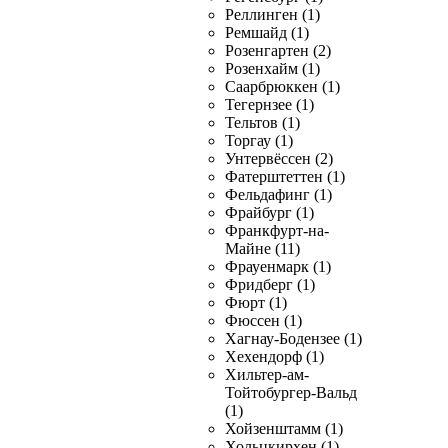
Реллинген (1)
Ремшайд (1)
Розенгартен (2)
Розенхайм (1)
Саарбрюккен (1)
Тегернзее (1)
Тельтов (1)
Торгау (1)
Унтервёссен (2)
Фатерштеттен (1)
Фельдафинг (1)
Фрайбург (1)
Франкфурт-на-
Майне (11)
Фрауенмарк (1)
Фридберг (1)
Фюрт (1)
Фюссен (1)
Хагнау-Бодензее (1)
Хехендорф (1)
Хильтер-ам-
Тойтобургер-Вальд
(1)
Хойзенштамм (1)
Хольцкирхен (1)