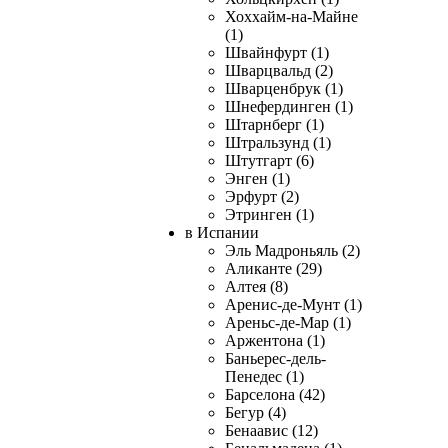
Хоххайм-на-Майне
(1)
Швайнфурт (1)
Шварцвальд (2)
Шварценбрук (1)
Шнефердинген (1)
Штарнберг (1)
Штральзунд (1)
Штутгарт (6)
Энген (1)
Эрфурт (2)
Этринген (1)
в Испании
Эль Мадроньяль (2)
Аликанте (29)
Алтея (8)
Аренис-де-Мунт (1)
Ареньс-де-Мар (1)
Аржентона (1)
Баньерес-дель-
Пенедес (1)
Барселона (42)
Бегур (4)
Бенаавис (12)