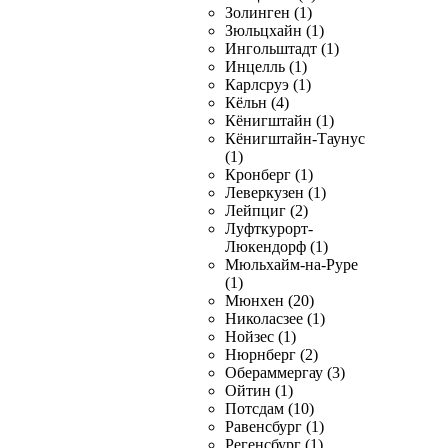
Золинген (1)
Зюльцхайн (1)
Ингольштадт (1)
Инцелль (1)
Карлсруэ (1)
Кёльн (4)
Кёнигштайн (1)
Кёнигштайн-Таунус
(1)
Кронберг (1)
Леверкузен (1)
Лейпциг (2)
Луфткурорт-
Люкендорф (1)
Мюльхайм-на-Руре
(1)
Мюнхен (20)
Николасзее (1)
Нойзес (1)
Нюрнберг (2)
Обераммергау (3)
Ойтин (1)
Потсдам (10)
Равенсбург (1)
Регенсбург (1)