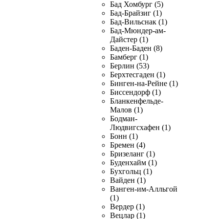
Бад Хомбург (5)
Бад-Брайзиг (1)
Бад-Вильснак (1)
Бад-Мюндер-ам-
Дайстер (1)
Баден-Баден (8)
Бамберг (1)
Берлин (53)
Берхтесгаден (1)
Бинген-на-Рейне (1)
Биссендорф (1)
Бланкенфельде-
Малов (1)
Бодман-
Людвигсхафен (1)
Бонн (1)
Бремен (4)
Бризеланг (1)
Буденхайм (1)
Бухгольц (1)
Вайден (1)
Ванген-им-Алльгой
(1)
Вердер (1)
Вецлар (1)