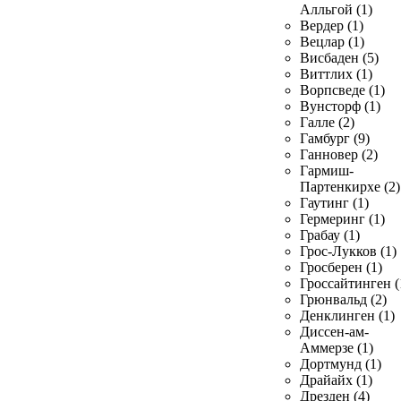
Алльгой (1)
Вердер (1)
Вецлар (1)
Висбаден (5)
Виттлих (1)
Ворпсведе (1)
Вунсторф (1)
Галле (2)
Гамбург (9)
Ганновер (2)
Гармиш-
Партенкирхе (2)
Гаутинг (1)
Гермеринг (1)
Грабау (1)
Грос-Лукков (1)
Гросберен (1)
Гроссайтинген (
Грюнвальд (2)
Денклинген (1)
Диссен-ам-
Аммерзе (1)
Дортмунд (1)
Драйайх (1)
Дрезден (4)