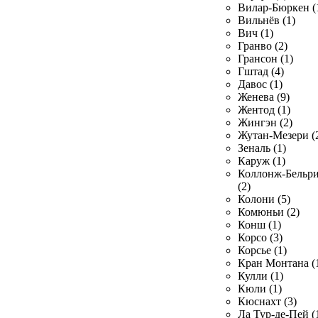
Вилар-Бюркен (
Вильнёв (1)
Вич (1)
Гранво (2)
Грансон (1)
Гштад (4)
Давос (1)
Женева (9)
Жентод (1)
Жингэн (2)
Жутан-Мезери (
Зеналь (1)
Каруж (1)
Коллонж-Бельр
(2)
Колони (5)
Комюньи (2)
Конш (1)
Корсо (3)
Корсье (1)
Кран Монтана (
Кулли (1)
Кюли (1)
Кюснахт (3)
Ла Тур-де-Пей (