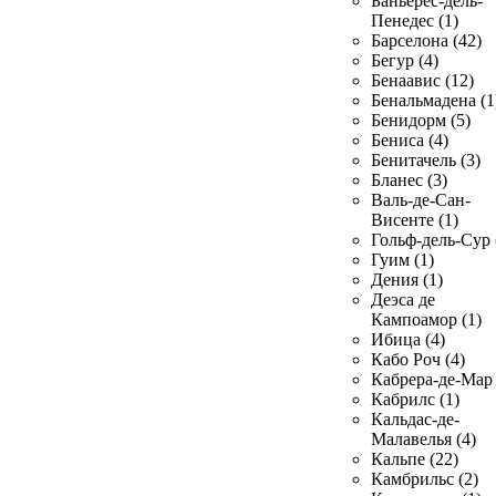
Баньерес-дель-
Пенедес (1)
Барселона (42)
Бегур (4)
Бенаавис (12)
Бенальмадена (1
Бенидорм (5)
Бениса (4)
Бенитачель (3)
Бланес (3)
Валь-де-Сан-
Висенте (1)
Гольф-дель-Сур 
Гуим (1)
Дения (1)
Деэса де
Кампоамор (1)
Ибица (4)
Кабо Роч (4)
Кабрера-де-Мар 
Кабрилс (1)
Кальдас-де-
Малавелья (4)
Кальпе (22)
Камбрильс (2)