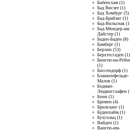
Бабенсхам (1)
Бад Висзее (1)
Бад Хомбург (5)
Бад-Брайзиг (1)
Бад-Вильснак (1
Бад-Мюндер-ам
Дайстер (1)
Баден-Баден (8)
Бамберг (1)
Берлин (53)
Берхтесгаден (1)
Бинген-на-Рейн
(1)
Биссендорф (1)
Бланкенфельде-
Малов (1)
Бодман-
Людвигсхафен (
Бонн (1)
Бремен (4)
Бризеланг (1)
Буденхайм (1)
Бухгольц (1)
Вайден (1)
Ванген-им-