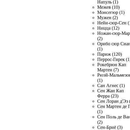
Напуль (1)
Межев (10)
Монсегюр (1)
Мужен (2)
Нейи-сюр-Сен (
Ницца (12)
Ножан-сюр-Ма
(2)
Орибо сюр Сиа
(1)
Париж (120)
Перрос-Гирек (1
Рокебрюн Кап
Мартен (7)
Рюэй-Мальмезо
(1)
Сан Агнес (1)
Сен Жан Кап
Ферра (23)
Сен Лоран д'Эз 
Сен Мартен де 
(1)
Сен Поль де Ва
(2)
Сен-Бриё (3)