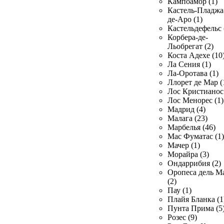
Кампоамор (1)
Кастель-Пладжа
де-Аро (1)
Кастельдефельс 
Корбера-де-
Льобрегат (2)
Коста Адехе (10
Ла Сения (1)
Ла-Оротава (1)
Ллорет де Мар (
Лос Кристианос 
Лос Менорес (1)
Мадрид (4)
Малага (23)
Марбелья (46)
Мас Фуматас (1)
Мачер (1)
Морайра (3)
Ондаррибия (2)
Оропеса дель М
(2)
Пау (1)
Плайя Бланка (1
Пунта Прима (5
Розес (9)