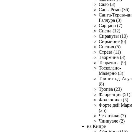
Сало (3)
Сан - Ремо (36)
Санта-Тереза-ди
Галлура (3)
Сарцана (7)
Сиена (12)
Сиракузы (10)
Сирмионе (6)
Специя (5)
Стреза (11)
Таормина (3)
Террачина (9)
Тосколано-
Мадерно (3)
Тринита-д' Агул
(8)
Тропеа (23)
Флоренция (51)
Фоллоника (3)
Форте дей Мар
(25)
Чезантико (7)
Чинкуале (2)
на Кипре
Айя-Напа (15)