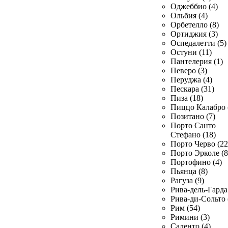
Оджеббио (4)
Ольбия (4)
Орбетелло (8)
Ортиджия (3)
Оспедалетти (5)
Остуни (11)
Пантелерия (1)
Певеро (3)
Перуджа (4)
Пескара (31)
Пиза (18)
Пиццо Калабро 
Позитано (7)
Порто Санто
Стефано (18)
Порто Черво (22
Порто Эрколе (8
Портофино (4)
Пьянца (8)
Рагуза (9)
Рива-дель-Гарда 
Рива-ди-Сольто 
Рим (54)
Римини (3)
Саленто (4)