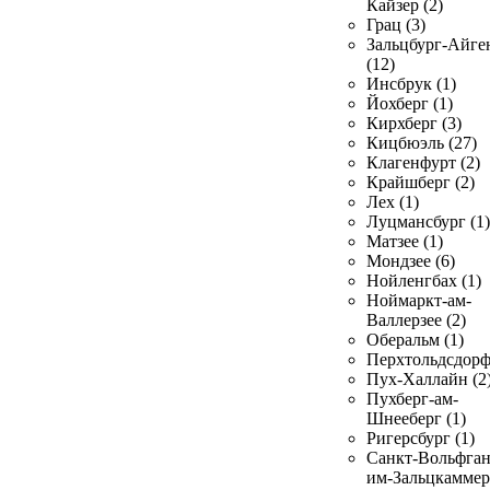
Кайзер (2)
Грац (3)
Зальцбург-Айге
(12)
Инсбрук (1)
Йохберг (1)
Кирхберг (3)
Кицбюэль (27)
Клагенфурт (2)
Крайшберг (2)
Лех (1)
Луцмансбург (1)
Матзее (1)
Мондзее (6)
Нойленгбах (1)
Ноймаркт-ам-
Валлерзее (2)
Оберальм (1)
Перхтольдсдорф
Пух-Халлайн (2
Пухберг-ам-
Шнееберг (1)
Ригерсбург (1)
Санкт-Вольфган
им-Зальцкаммер