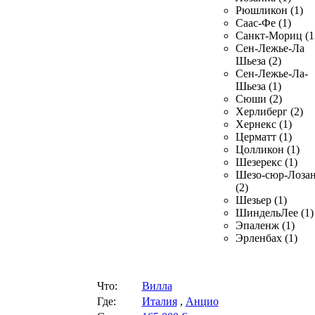
Рюшликон (1)
Саас-Фе (1)
Санкт-Мориц (1
Сен-Лежье-Ла
Шьеза (2)
Сен-Лежье-Ла-
Шьеза (1)
Сюши (2)
Херлиберг (2)
Хернекс (1)
Церматт (1)
Цолликон (1)
Шезерекс (1)
Шезо-сюр-Лоза
(2)
Шезьер (1)
ШиндельЛее (1)
Эпаленж (1)
Эрленбах (1)
Что:
Вилла
Где:
Италия
,
Анцио