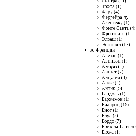
Синтра (11)
Трофа (1)
Фару (4)
Феррейра-ду-
Алентежу (1)
Фонте Санта (4)
Фронтейра (1)
Элваш (1)
Эшторил (13)
во Франции
Авезан (1)
Авиньон (1)
Амбуаз (1)
Англет (2)
Ангулем (3)
Анже (2)
Антиб (5)
Бандоль (1)
Баржемон (1)
Биарриц (16)
Биот (1)
Блуа (2)
Бордо (7)
Брив-ла-Гайярд 
Бюжа (1)