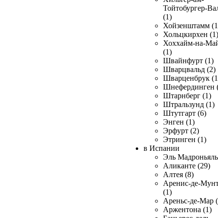
Тойтобургер-Ва
(1)
Хойзенштамм (1
Хольцкирхен (1
Хоххайм-на-Ма
(1)
Швайнфурт (1)
Шварцвальд (2)
Шварценбрук (1
Шнефердинген (
Штарнберг (1)
Штральзунд (1)
Штутгарт (6)
Энген (1)
Эрфурт (2)
Этринген (1)
в Испании
Эль Мадроньяль 
Аликанте (29)
Алтея (8)
Аренис-де-Мун
(1)
Ареньс-де-Мар (
Аржентона (1)