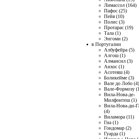
Лимассол (164)
Пафос (25)
Пейя (10)
Полис (3)
Протарас (19)
Тала (1)
Энгоми (2)
в Португалии
Албуфейра (5)
Алгош (1)
Алмансил (3)
Анхос (1)
Асотеяш (4)
Боликейме (3)
Вале до Лобо (4
Вале-Формозу (
Вила-Нова-де-
Милфонтеш (1)
Вила-Нова-ди-Г
(4)
Виламора (11)
Гиа (1)
Гондомар (2)
Гуарда (1)