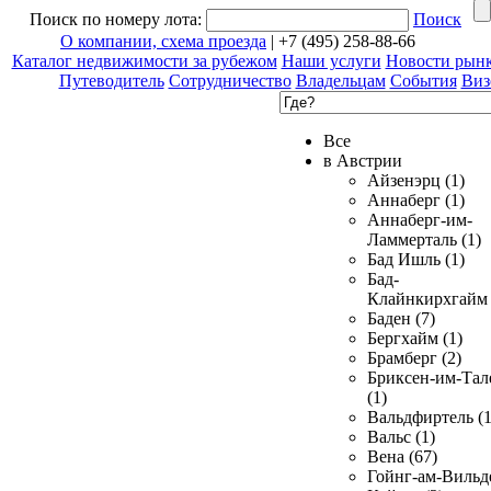
Поиск по номеру лота:
Поиск
О компании, схема проезда
| +7 (495) 258-88-66
Каталог недвижимости за рубежом
Наши услуги
Новости рын
Путеводитель
Сотрудничество
Владельцам
События
Виз
Все
в Австрии
Айзенэрц (1)
Аннаберг (1)
Аннаберг-им-
Ламмерталь (1)
Бад Ишль (1)
Бад-
Клайнкирхгайм 
Баден (7)
Бергхайм (1)
Брамберг (2)
Бриксен-им-Тал
(1)
Вальдфиртель (1
Вальс (1)
Вена (67)
Гойнг-ам-Вильд