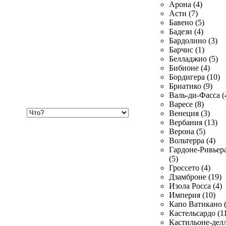
Арона (4)
Асти (7)
Бавено (5)
Бадези (4)
Бардолино (3)
Барчис (1)
Белладжио (5)
Бибионе (4)
Бордигера (10)
Бриатико (9)
Валь-ди-Фасса (
Варесе (8)
Хочу
Венеция (3)
купить
Вербания (13)
Верона (5)
Вольтерра (4)
Гардоне-Ривьер
(5)
Гроссето (4)
Дзамброне (19)
Изола Росса (4)
Империя (10)
Капо Ватикано (
Кастельсардо (1
Кастильоне-делл