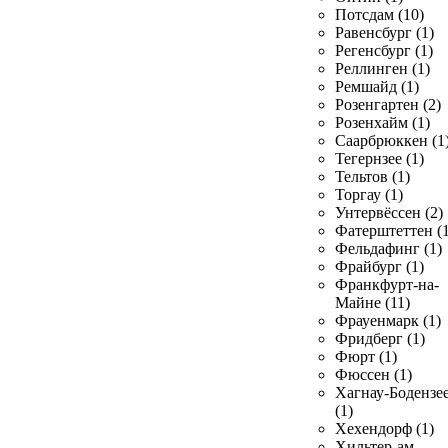
Потсдам (10)
Равенсбург (1)
Регенсбург (1)
Реллинген (1)
Ремшайд (1)
Розенгартен (2)
Розенхайм (1)
Саарбрюккен (1
Тегернзее (1)
Тельтов (1)
Торгау (1)
Унтервёссен (2)
Фатерштеттен (1
Фельдафинг (1)
Фрайбург (1)
Франкфурт-на-
Майне (11)
Фрауенмарк (1)
Фридберг (1)
Фюрт (1)
Фюссен (1)
Хагнау-Бодензе
(1)
Хехендорф (1)
Хильтер-ам-