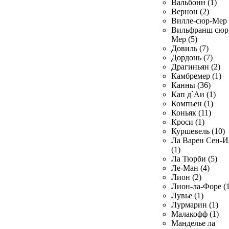
Вальбонн (1)
Вернон (2)
Вилле-сюр-Мер 
Вильфранш сюр
Мер (5)
Довиль (7)
Дордонь (7)
Драгиньян (2)
Камбремер (1)
Канны (36)
Кап д`Аи (1)
Компьен (1)
Коньяк (11)
Кроси (1)
Куршевель (10)
Ла Варен Сен-И
(1)
Ла Тюрби (5)
Ле-Ман (4)
Лион (2)
Лион-ла-Форе (1
Лувье (1)
Лурмарин (1)
Малакофф (1)
Манделье ла