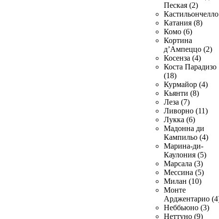
Пеская (2)
Кастильончелло 
Катания (8)
Комо (6)
Кортина
д’Ампеццо (2)
Косенза (4)
Коста Парадизо
(18)
Курмайор (4)
Кьянти (8)
Леза (7)
Ливорно (11)
Лукка (6)
Мадонна ди
Кампильо (4)
Марина-ди-
Каулония (5)
Марсала (3)
Мессина (5)
Милан (10)
Монте
Арджентарио (4
Неббьюно (3)
Неттуно (9)