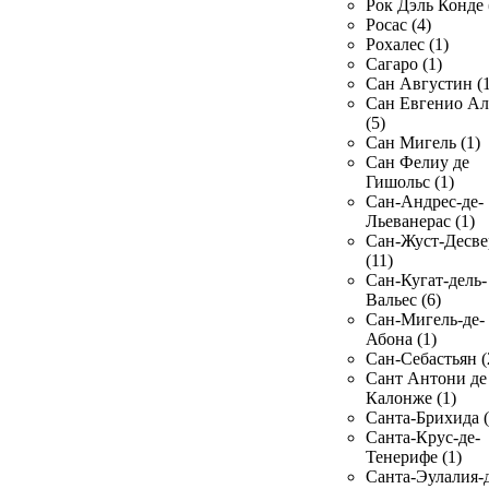
Рок Дэль Конде 
Росас (4)
Рохалес (1)
Сагаро (1)
Сан Августин (1
Сан Евгенио Ал
(5)
Сан Мигель (1)
Сан Фелиу де
Гишольс (1)
Сан-Андрес-де-
Льеванерас (1)
Сан-Жуст-Десве
(11)
Сан-Кугат-дель-
Вальес (6)
Сан-Мигель-де-
Абона (1)
Сан-Себастьян (
Сант Антони де
Калонже (1)
Санта-Брихида (
Санта-Крус-де-
Тенерифе (1)
Санта-Эулалия-д