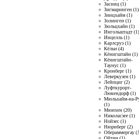
Засниц (1)
Зигмаринген (1)
Зинцхайм (1)
Золинген (1)
Зюльцхайн (1)
Ингольштадт (1
Инцелль (1)
Карлсруэ (1)
Кёльн (4)
Кёнигштайн (1)
Кёнигштайн-
Таунус (1)
Кронберг (1)
Леверкузен (1)
Лейпциг (2)
Луфткурорт-
Люкендорф (1)
Мюльхайм-на-Р
(1)
Мюнхен (20)
Николасзее (1)
Нойзес (1)
Нюрнберг (2)
Обераммергау (3
Ойтин (1)