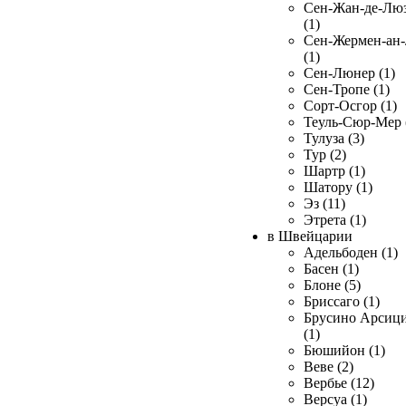
Сен-Жан-де-Лю
(1)
Сен-Жермен-ан
(1)
Сен-Люнер (1)
Сен-Тропе (1)
Сорт-Осгор (1)
Теуль-Сюр-Мер 
Тулуза (3)
Тур (2)
Шартр (1)
Шатору (1)
Эз (11)
Этрета (1)
в Швейцарии
Адельбоден (1)
Басен (1)
Блоне (5)
Бриссаго (1)
Брусино Арсиц
(1)
Бюшийон (1)
Веве (2)
Вербье (12)
Версуа (1)