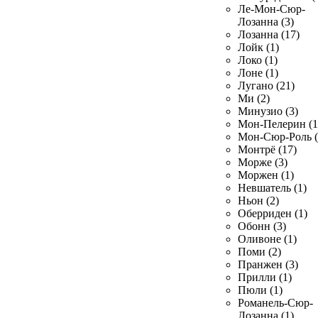
Ле-Мон-Сюр-
Лозанна (3)
Лозанна (17)
Лойк (1)
Локо (1)
Лоне (1)
Лугано (21)
Ми (2)
Минузио (3)
Мон-Пелерин (1
Мон-Сюр-Роль (
Монтрё (17)
Морже (3)
Моржен (1)
Невшатель (1)
Ньон (2)
Оберриден (1)
Обонн (3)
Оливоне (1)
Поми (2)
Пранжен (3)
Прилли (1)
Пюли (1)
Романель-Сюр-
Лозанна (1)