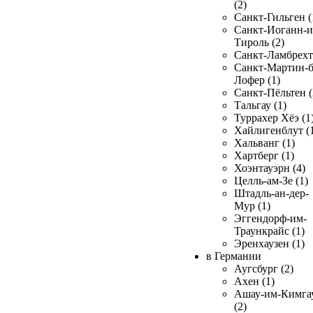
(2)
Санкт-Гильген (
Санкт-Иоганн-и
Тироль (2)
Санкт-Ламбрехт 
Санкт-Мартин-б
Лофер (1)
Санкт-Пёльтен (
Тальгау (1)
Туррахер Хёэ (1
Хайлигенблут (
Хальванг (1)
Хартберг (1)
Хоэнтауэрн (4)
Целль-ам-Зе (1)
Штадль-ан-дер-
Мур (1)
Эггендорф-им-
Траункрайс (1)
Эренхаузен (1)
в Германии
Аугсбург (2)
Ахен (1)
Ашау-им-Кимга
(2)