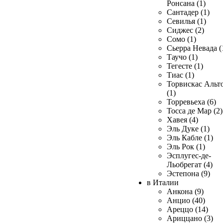
Ронсана (1)
Сантадер (1)
Севилья (1)
Сиджес (2)
Сомо (1)
Сьерра Невада (
Таучо (1)
Тегесте (1)
Тиас (1)
Торвискас Альт
(1)
Торревьеха (6)
Тосса де Мар (2)
Хавея (4)
Эль Дуке (1)
Эль Кабле (1)
Эль Рок (1)
Эсплугес-де-
Льобрегат (4)
Эстепона (9)
в Италии
Анкона (9)
Анцио (40)
Ареццо (14)
Ариццано (3)