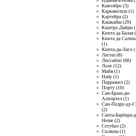
Иданья-а-Нова (
Кавоэйро (3)
Каркавелуш (1)
Картейра (2)
Кашкайш (29)
Каштру-Дайри (
Кинта да Балая (
Кинта да Салин
(1)
Кинта-да-Лаго (
Лагуш (8)
Лиссабон (68)
Лоле (12)
Майя (1)
Набу (1)
Парражил (2)
Порту (10)
Сан-Браш-ди-
Алпортел (1)
Сан-Педру-ду-С
(2)
Санта-Барбара-д
Неше (2)
Сетубал (2)
Силвеш (1)