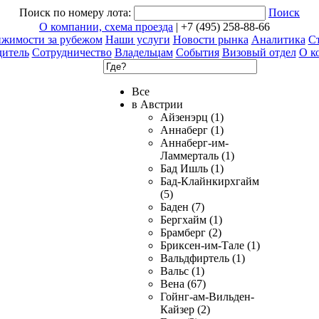
Поиск по номеру лота:
Поиск
О компании, схема проезда
| +7 (495) 258-88-66
ижимости за рубежом
Наши услуги
Новости рынка
Аналитика
Ст
дитель
Сотрудничество
Владельцам
События
Визовый отдел
О к
Все
в Австрии
Айзенэрц (1)
Аннаберг (1)
Аннаберг-им-
Ламмерталь (1)
Бад Ишль (1)
Бад-Клайнкирхгайм
(5)
Баден (7)
Бергхайм (1)
Брамберг (2)
Бриксен-им-Тале (1)
Вальдфиртель (1)
Вальс (1)
Вена (67)
Гойнг-ам-Вильден-
Кайзер (2)