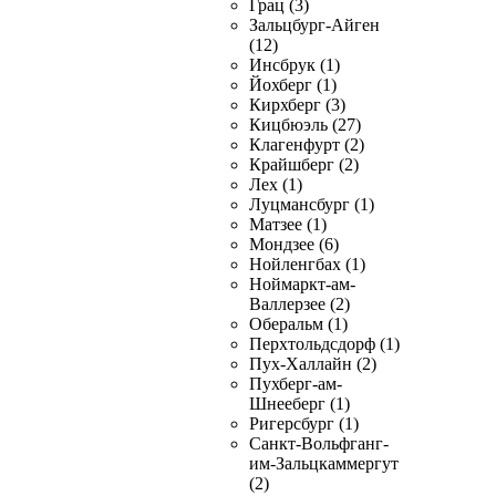
Грац (3)
Зальцбург-Айген
(12)
Инсбрук (1)
Йохберг (1)
Кирхберг (3)
Кицбюэль (27)
Клагенфурт (2)
Крайшберг (2)
Лех (1)
Луцмансбург (1)
Матзее (1)
Мондзее (6)
Нойленгбах (1)
Ноймаркт-ам-
Валлерзее (2)
Оберальм (1)
Перхтольдсдорф (1)
Пух-Халлайн (2)
Пухберг-ам-
Шнееберг (1)
Ригерсбург (1)
Санкт-Вольфганг-
им-Зальцкаммергут
(2)