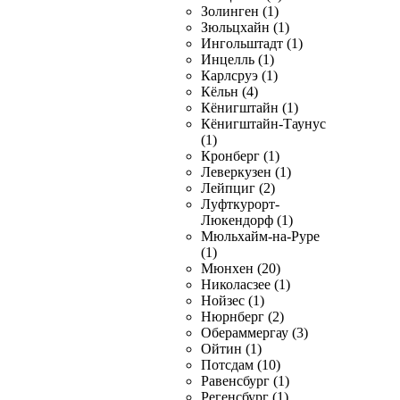
Золинген (1)
Зюльцхайн (1)
Ингольштадт (1)
Инцелль (1)
Карлсруэ (1)
Кёльн (4)
Кёнигштайн (1)
Кёнигштайн-Таунус
(1)
Кронберг (1)
Леверкузен (1)
Лейпциг (2)
Луфткурорт-
Люкендорф (1)
Мюльхайм-на-Руре
(1)
Мюнхен (20)
Николасзее (1)
Нойзес (1)
Нюрнберг (2)
Обераммергау (3)
Ойтин (1)
Потсдам (10)
Равенсбург (1)
Регенсбург (1)