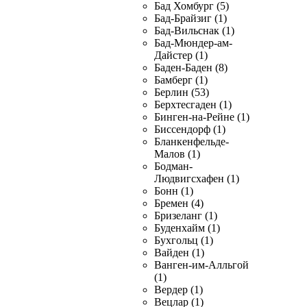
Бад Хомбург (5)
Бад-Брайзиг (1)
Бад-Вильснак (1)
Бад-Мюндер-ам-
Дайстер (1)
Баден-Баден (8)
Бамберг (1)
Берлин (53)
Берхтесгаден (1)
Бинген-на-Рейне (1)
Биссендорф (1)
Бланкенфельде-
Малов (1)
Бодман-
Людвигсхафен (1)
Бонн (1)
Бремен (4)
Бризеланг (1)
Буденхайм (1)
Бухгольц (1)
Вайден (1)
Ванген-им-Алльгой
(1)
Вердер (1)
Вецлар (1)