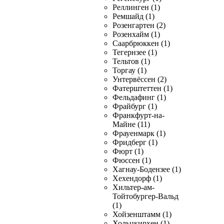
Реллинген (1)
Ремшайд (1)
Розенгартен (2)
Розенхайм (1)
Саарбрюккен (1)
Тегернзее (1)
Тельтов (1)
Торгау (1)
Унтервёссен (2)
Фатерштеттен (1)
Фельдафинг (1)
Фрайбург (1)
Франкфурт-на-
Майне (11)
Фрауенмарк (1)
Фридберг (1)
Фюрт (1)
Фюссен (1)
Хагнау-Бодензее (1)
Хехендорф (1)
Хильтер-ам-
Тойтобургер-Вальд
(1)
Хойзенштамм (1)
Хольцкирхен (1)