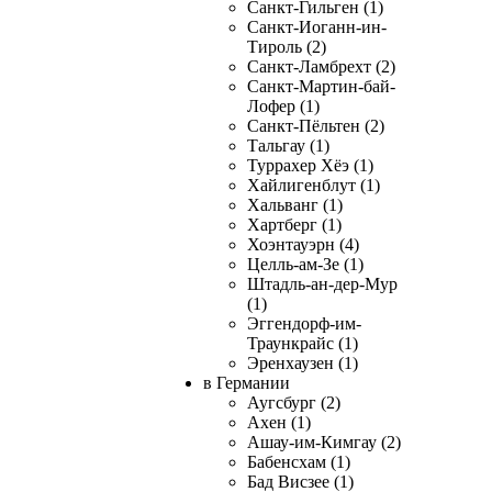
Санкт-Гильген (1)
Санкт-Иоганн-ин-
Тироль (2)
Санкт-Ламбрехт (2)
Санкт-Мартин-бай-
Лофер (1)
Санкт-Пёльтен (2)
Тальгау (1)
Туррахер Хёэ (1)
Хайлигенблут (1)
Хальванг (1)
Хартберг (1)
Хоэнтауэрн (4)
Целль-ам-Зе (1)
Штадль-ан-дер-Мур
(1)
Эггендорф-им-
Траункрайс (1)
Эренхаузен (1)
в Германии
Аугсбург (2)
Ахен (1)
Ашау-им-Кимгау (2)
Бабенсхам (1)
Бад Висзее (1)