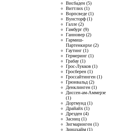
Висбаден (5)
Виттлих (1)
Ворпсведе (1)
Вунсторф (1)
Галле (2)
Гамбург (9)
Ганновер (2)
Гармиш-
Партенкирхе (2)
Гаутинг (1)
Гермеринг (1)
Грабау (1)
Грос-Лукков (1)
Гросберен (1)
Гроссайтинген (1)
Грюнвальд (2)
Денклинген (1)
Диссен-ам-Аммерзе
(1)
Дортмунд (1)
Драйайх (1)
Дрезден (4)
Засниц (1)
Зигмаринген (1)
Зинцхайм (1)