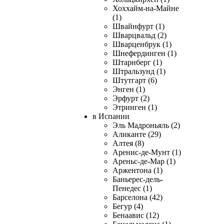
Хоххайм-на-Майне
(1)
Швайнфурт (1)
Шварцвальд (2)
Шварценбрук (1)
Шнефердинген (1)
Штарнберг (1)
Штральзунд (1)
Штутгарт (6)
Энген (1)
Эрфурт (2)
Этринген (1)
в Испании
Эль Мадроньяль (2)
Аликанте (29)
Алтея (8)
Аренис-де-Мунт (1)
Ареньс-де-Мар (1)
Аржентона (1)
Баньерес-дель-
Пенедес (1)
Барселона (42)
Бегур (4)
Бенаавис (12)