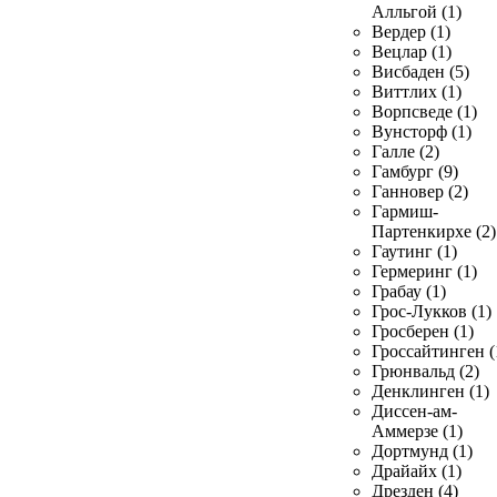
Алльгой (1)
Вердер (1)
Вецлар (1)
Висбаден (5)
Виттлих (1)
Ворпсведе (1)
Вунсторф (1)
Галле (2)
Гамбург (9)
Ганновер (2)
Гармиш-
Партенкирхе (2)
Гаутинг (1)
Гермеринг (1)
Грабау (1)
Грос-Лукков (1)
Гросберен (1)
Гроссайтинген (
Грюнвальд (2)
Денклинген (1)
Диссен-ам-
Аммерзе (1)
Дортмунд (1)
Драйайх (1)
Дрезден (4)