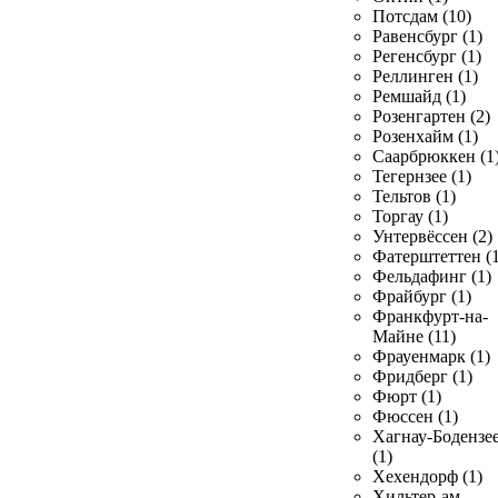
Потсдам (10)
Равенсбург (1)
Регенсбург (1)
Реллинген (1)
Ремшайд (1)
Розенгартен (2)
Розенхайм (1)
Саарбрюккен (1
Тегернзее (1)
Тельтов (1)
Торгау (1)
Унтервёссен (2)
Фатерштеттен (1
Фельдафинг (1)
Фрайбург (1)
Франкфурт-на-
Майне (11)
Фрауенмарк (1)
Фридберг (1)
Фюрт (1)
Фюссен (1)
Хагнау-Бодензе
(1)
Хехендорф (1)
Хильтер-ам-