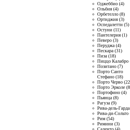
Оджеббио (4)
Ольбия (4)
Орбетелло (8)
Ортиджия (3)
Оспедалетти (5)
Остуни (11)
Пантелерия (1)
Певеро (3)
Перуджа (4)
Пескара (31)
Пиза (18)
Пиццо Калабро 
Позитано (7)
Порто Санто
Стефано (18)
Порто Черво (22
Порто Эрколе (8
Портофино (4)
Пьянца (8)
Рагуза (9)
Рива-дель-Гарда 
Рива-ди-Сольто 
Рим (54)
Римини (3)
Саленто (4)