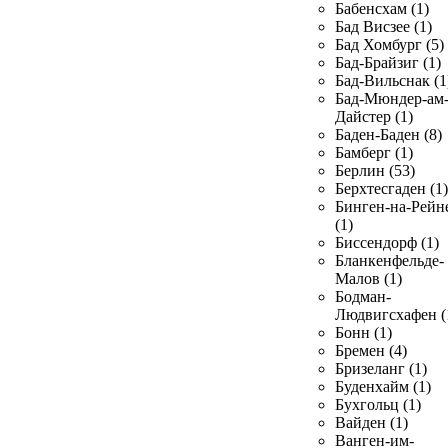
Бабенсхам (1)
Бад Висзее (1)
Бад Хомбург (5)
Бад-Брайзиг (1)
Бад-Вильснак (1
Бад-Мюндер-ам
Дайстер (1)
Баден-Баден (8)
Бамберг (1)
Берлин (53)
Берхтесгаден (1)
Бинген-на-Рейн
(1)
Биссендорф (1)
Бланкенфельде-
Малов (1)
Бодман-
Людвигсхафен (
Бонн (1)
Бремен (4)
Бризеланг (1)
Буденхайм (1)
Бухгольц (1)
Вайден (1)
Ванген-им-