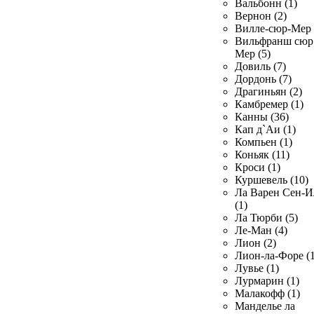
Вальбонн (1)
Вернон (2)
Вилле-сюр-Мер 
Вильфранш сюр
Мер (5)
Довиль (7)
Дордонь (7)
Драгиньян (2)
Камбремер (1)
Канны (36)
Кап д`Аи (1)
Компьен (1)
Коньяк (11)
Кроси (1)
Куршевель (10)
Ла Варен Сен-И
(1)
Ла Тюрби (5)
Ле-Ман (4)
Лион (2)
Лион-ла-Форе (1
Лувье (1)
Лурмарин (1)
Малакофф (1)
Манделье ла