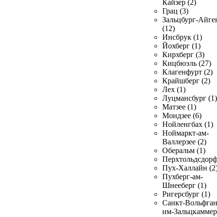
Кайзер (2)
Грац (3)
Зальцбург-Айге
(12)
Инсбрук (1)
Йохберг (1)
Кирхберг (3)
Кицбюэль (27)
Клагенфурт (2)
Крайшберг (2)
Лех (1)
Луцмансбург (1)
Матзее (1)
Мондзее (6)
Нойленгбах (1)
Ноймаркт-ам-
Валлерзее (2)
Оберальм (1)
Перхтольдсдорф
Пух-Халлайн (2
Пухберг-ам-
Шнееберг (1)
Ригерсбург (1)
Санкт-Вольфган
им-Зальцкаммер