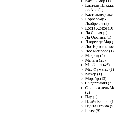
Кампоамор (1)
Кастель-Пладжа
де-Аро (1)
Кастельдефельс 
Корбера-де-
Льобрегат (2)
Коста Адехе (10
Ла Сения (1)
Ла-Оротава (1)
Ллорет де Мар (
Лос Кристианос 
Лос Менорес (1)
Мадрид (4)
Малага (23)
Марбелья (46)
Мас Фуматас (1)
Мачер (1)
Морайра (3)
Ондаррибия (2)
Оропеса дель М
(2)
Пау (1)
Плайя Бланка (1
Пунта Прима (5
Розес (9)