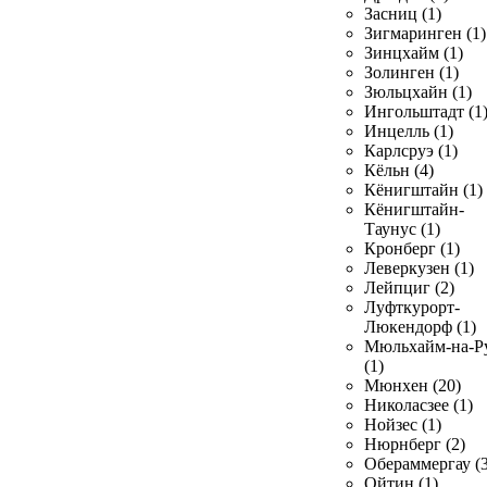
Засниц (1)
Зигмаринген (1)
Зинцхайм (1)
Золинген (1)
Зюльцхайн (1)
Ингольштадт (1
Инцелль (1)
Карлсруэ (1)
Кёльн (4)
Кёнигштайн (1)
Кёнигштайн-
Таунус (1)
Кронберг (1)
Леверкузен (1)
Лейпциг (2)
Луфткурорт-
Люкендорф (1)
Мюльхайм-на-Р
(1)
Мюнхен (20)
Николасзее (1)
Нойзес (1)
Нюрнберг (2)
Обераммергау (3
Ойтин (1)