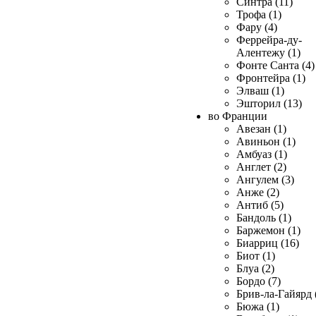
Синтра (11)
Трофа (1)
Фару (4)
Феррейра-ду-
Алентежу (1)
Фонте Санта (4)
Фронтейра (1)
Элваш (1)
Эшторил (13)
во Франции
Авезан (1)
Авиньон (1)
Амбуаз (1)
Англет (2)
Ангулем (3)
Анже (2)
Антиб (5)
Бандоль (1)
Баржемон (1)
Биарриц (16)
Биот (1)
Блуа (2)
Бордо (7)
Брив-ла-Гайярд 
Бюжа (1)