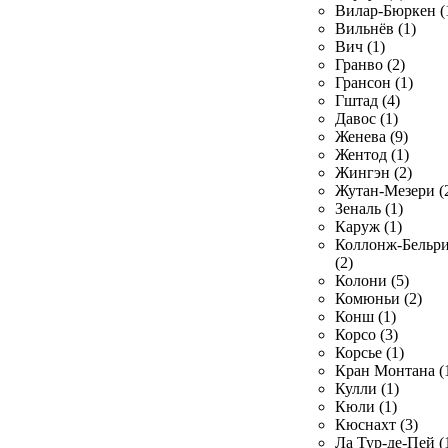
Вилар-Бюркен (
Вильнёв (1)
Вич (1)
Гранво (2)
Грансон (1)
Гштад (4)
Давос (1)
Женева (9)
Жентод (1)
Жингэн (2)
Жутан-Мезери (
Зеналь (1)
Каруж (1)
Коллонж-Бельр
(2)
Колони (5)
Комюньи (2)
Конш (1)
Корсо (3)
Корсье (1)
Кран Монтана (
Кулли (1)
Кюли (1)
Кюснахт (3)
Ла Тур-де-Пей (