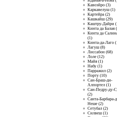
Иданья-а-Нова (
Кавоэйро (3)
Каркавелуш (1)
Картейра (2)
Кашкайш (29)
Каштру-Дайри (
Кинта да Балая (
Кинта да Салин
(1)
Кинта-да-Лаго (
Лагуш (8)
Лиссабон (68)
Лоле (12)
Майя (1)
Набу (1)
Парражил (2)
Порту (10)
Сан-Браш-ди-
Алпортел (1)
Сан-Педру-ду-С
(2)
Санта-Барбара-д
Неше (2)
Сетубал (2)
Силвеш (1)