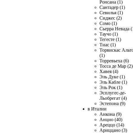
Ронсана (1)
Сантадер (1)
Севилья (1)
Сиджес (2)
Сомо (1)
Сьерра Невада (
Таучо (1)
Тегесте (1)
Тиас (1)
Торвискас Альт
(1)
Торревьеха (6)
Тосса де Мар (2)
Хавея (4)
Эль Дуке (1)
Эль Кабле (1)
Эль Рок (1)
Эсплугес-де-
Льобрегат (4)
Эстепона (9)
в Италии
Анкона (9)
Анцио (40)
Ареццо (14)
Ариццано (3)