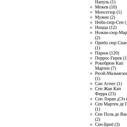
Напуль (1)
Межев (10)
Монсегюр (1)
Мужен (2)
Нейи-сюр-Сен (
Ницца (12)
Ножан-сюр-Ма
(2)
Орибо сюр Сиа
(1)
Париж (120)
Перрос-Гирек (1
Рокебрюн Кап
Мартен (7)
Рюэй-Мальмезо
(1)
Сан Агнес (1)
Сен Жан Кап
Ферра (23)
Сен Лоран д'Эз 
Сен Мартен де 
(1)
Сен Поль де Ва
(2)
Сен-Бриё (3)