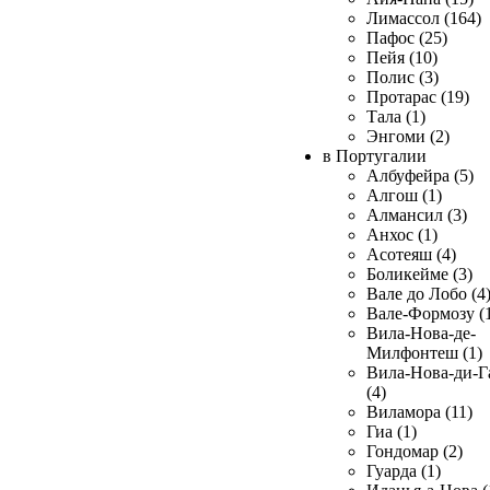
Лимассол (164)
Пафос (25)
Пейя (10)
Полис (3)
Протарас (19)
Тала (1)
Энгоми (2)
в Португалии
Албуфейра (5)
Алгош (1)
Алмансил (3)
Анхос (1)
Асотеяш (4)
Боликейме (3)
Вале до Лобо (4
Вале-Формозу (
Вила-Нова-де-
Милфонтеш (1)
Вила-Нова-ди-Г
(4)
Виламора (11)
Гиа (1)
Гондомар (2)
Гуарда (1)