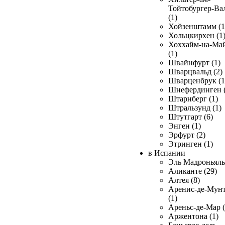
Тойтобургер-Ва
(1)
Хойзенштамм (1
Хольцкирхен (1
Хоххайм-на-Ма
(1)
Швайнфурт (1)
Шварцвальд (2)
Шварценбрук (1
Шнефердинген (
Штарнберг (1)
Штральзунд (1)
Штутгарт (6)
Энген (1)
Эрфурт (2)
Этринген (1)
в Испании
Эль Мадроньяль 
Аликанте (29)
Алтея (8)
Аренис-де-Мун
(1)
Ареньс-де-Мар (
Аржентона (1)