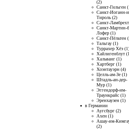
(2)
Санкт-Гильген (
Санкт-Иоганн-и
Тироль (2)
Санкт-Ламбрехт 
Санкт-Мартин-б
Лофер (1)
Санкт-Пёльтен (
Тальгау (1)
Туррахер Хёэ (1
Хайлигенблут (
Хальванг (1)
Хартберг (1)
Хоэнтауэрн (4)
Целль-ам-Зе (1)
Штадль-ан-дер-
Мур (1)
Эггендорф-им-
Траункрайс (1)
Эренхаузен (1)
в Германии
Аугсбург (2)
Ахен (1)
Ашау-им-Кимга
(2)