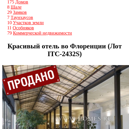
175
Домов
8
Шале
29
Замков
7
Таунхаусов
10
Участков земли
11
Особняков
79
Коммерческой недвижимости
Красивый отель во Флоренции (Лот
ITС-2432S)