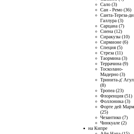
Сало (3)
Сан - Ремо (36)
Санта-Тереза-ди
Галлура (3)
Сарцана (7)
Сиена (12)
Сиракузы (10)
Сирмионе (6)
Специя (5)
Стреза (11)
Таормина (3)
Террачина (9)
Тосколано-
Мадерно (3)
Тринита-д' Агул
(8)
Тропеа (23)
Флоренция (51)
Фоллоника (3)
Форте дей Мар
(25)
Чезантико (7)
Чинкуале (2)
на Кипре
Айя-Напа (15)