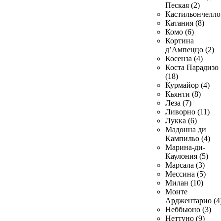
Пеская (2)
Кастильончелло 
Катания (8)
Комо (6)
Кортина
д’Ампеццо (2)
Косенза (4)
Коста Парадизо
(18)
Курмайор (4)
Кьянти (8)
Леза (7)
Ливорно (11)
Лукка (6)
Мадонна ди
Кампильо (4)
Марина-ди-
Каулония (5)
Марсала (3)
Мессина (5)
Милан (10)
Монте
Арджентарио (4
Неббьюно (3)
Неттуно (9)