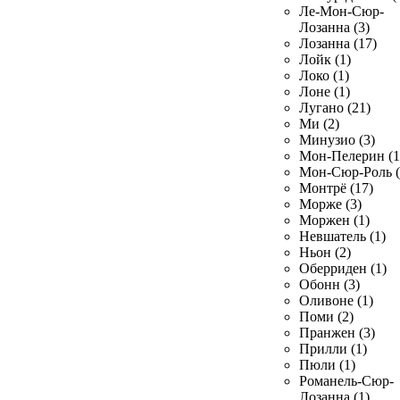
Ле-Мон-Сюр-
Лозанна (3)
Лозанна (17)
Лойк (1)
Локо (1)
Лоне (1)
Лугано (21)
Ми (2)
Минузио (3)
Мон-Пелерин (1
Мон-Сюр-Роль (
Монтрё (17)
Морже (3)
Моржен (1)
Невшатель (1)
Ньон (2)
Оберриден (1)
Обонн (3)
Оливоне (1)
Поми (2)
Пранжен (3)
Прилли (1)
Пюли (1)
Романель-Сюр-
Лозанна (1)