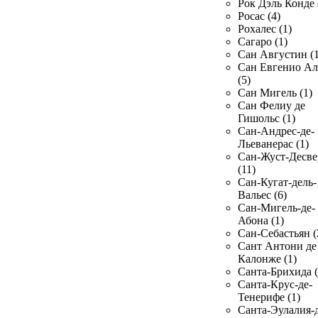
Рок Дэль Конде 
Росас (4)
Рохалес (1)
Сагаро (1)
Сан Августин (1
Сан Евгенио Ал
(5)
Сан Мигель (1)
Сан Фелиу де
Гишольс (1)
Сан-Андрес-де-
Льеванерас (1)
Сан-Жуст-Десве
(11)
Сан-Кугат-дель-
Вальес (6)
Сан-Мигель-де-
Абона (1)
Сан-Себастьян (
Сант Антони де
Калонже (1)
Санта-Брихида (
Санта-Крус-де-
Тенерифе (1)
Санта-Эулалия-д