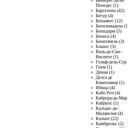
Баньерес-дель-
Пенедес (1)
Барселона (42)
Бегур (4)
Бенаавис (12)
Бенальмадена (1
Бенидорм (5)
Бениса (4)
Бенитачель (3)
Бланес (3)
Валь-де-Сан-
Висенте (1)
Гольф-дель-Сур 
Гуим (1)
Дения (1)
Деэса де
Кампоамор (1)
Ибица (4)
Кабо Роч (4)
Кабрера-де-Мар 
Кабрилс (1)
Кальдас-де-
Малавелья (4)
Кальпе (22)
Камбрильс (2)