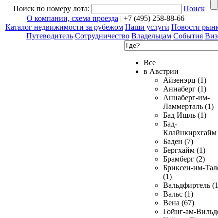
Поиск по номеру лота:
Поиск
О компании, схема проезда
| +7 (495) 258-88-66
Каталог недвижимости за рубежом
Наши услуги
Новости рын
Путеводитель
Сотрудничество
Владельцам
События
Виз
Все
в Австрии
Айзенэрц (1)
Аннаберг (1)
Аннаберг-им-
Ламмерталь (1)
Бад Ишль (1)
Бад-
Клайнкирхгайм 
Баден (7)
Бергхайм (1)
Брамберг (2)
Бриксен-им-Тал
(1)
Вальдфиртель (1
Вальс (1)
Вена (67)
Гойнг-ам-Вильд