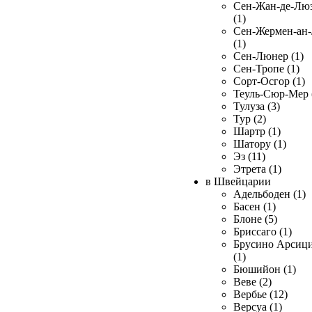
Сен-Жан-де-Лю
(1)
Сен-Жермен-ан
(1)
Сен-Люнер (1)
Сен-Тропе (1)
Сорт-Осгор (1)
Теуль-Сюр-Мер 
Тулуза (3)
Тур (2)
Шартр (1)
Шатору (1)
Эз (11)
Этрета (1)
в Швейцарии
Адельбоден (1)
Басен (1)
Блоне (5)
Бриссаго (1)
Брусино Арсиц
(1)
Бюшийон (1)
Веве (2)
Вербье (12)
Версуа (1)