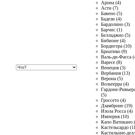
Арона (4)
Асти (7)
Бавено (5)
Бадези (4)
Бардолино (3)
Барчис (1)
Белладжио (5)
Бибионе (4)
Бордигера (10)
Бриатико (9)
Валь-ди-Фасса (
Варесе (8)
Хочу
Венеция (3)
купить
Вербания (13)
Верона (5)
Вольтерра (4)
Гардоне-Ривьер
(5)
Гроссето (4)
Дзамброне (19)
Изола Росса (4)
Империя (10)
Капо Ватикано (
Кастельсардо (1
Кастильоне-делл