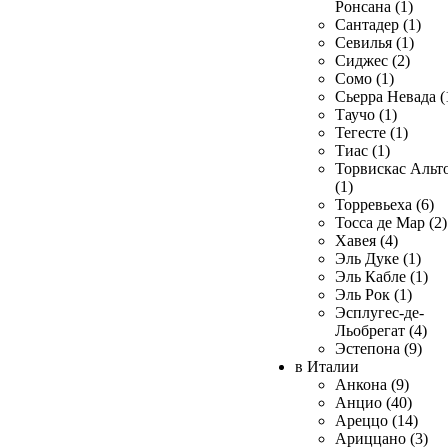
Ронсана (1)
Сантадер (1)
Севилья (1)
Сиджес (2)
Сомо (1)
Сьерра Невада (
Таучо (1)
Тегесте (1)
Тиас (1)
Торвискас Альт
(1)
Торревьеха (6)
Тосса де Мар (2)
Хавея (4)
Эль Дуке (1)
Эль Кабле (1)
Эль Рок (1)
Эсплугес-де-
Льобрегат (4)
Эстепона (9)
в Италии
Анкона (9)
Анцио (40)
Ареццо (14)
Ариццано (3)