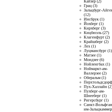
Кайзер (2)
Грац (3)
Зальцбург-Айге
(12)
Инсбрук (1)
Йохберг (1)
Кирхберг (3)
Кицбюэль (27)
Клагенфурт (2)
Крайшберг (2)
Лех (1)
Луцмансбург (1)
Матзее (1)
Мондзее (6)
Нойленгбах (1)
Ноймаркт-ам-
Валлерзее (2)
Оберальм (1)
Перхтольдсдорф
Пух-Халлайн (2
Пухберг-ам-
Шнееберг (1)
Ригерсбург (1)
Санкт-Вольфган
им-Зальцкаммер