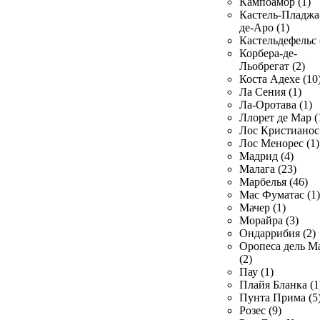
Кампоамор (1)
Кастель-Пладжа
де-Аро (1)
Кастельдефельс 
Корбера-де-
Льобрегат (2)
Коста Адехе (10
Ла Сения (1)
Ла-Оротава (1)
Ллорет де Мар (
Лос Кристианос 
Лос Менорес (1)
Мадрид (4)
Малага (23)
Марбелья (46)
Мас Фуматас (1)
Мачер (1)
Морайра (3)
Ондаррибия (2)
Оропеса дель М
(2)
Пау (1)
Плайя Бланка (1
Пунта Прима (5
Розес (9)