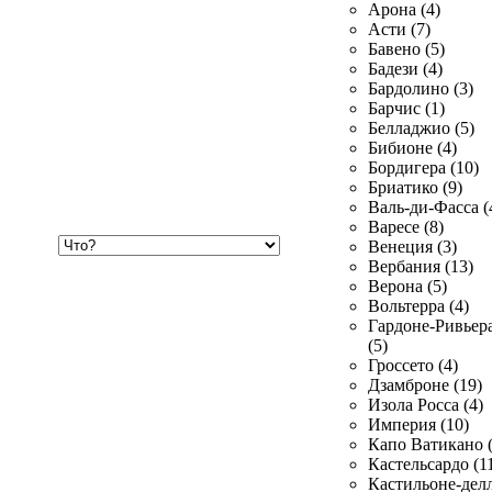
Арона (4)
Асти (7)
Бавено (5)
Бадези (4)
Бардолино (3)
Барчис (1)
Белладжио (5)
Бибионе (4)
Бордигера (10)
Бриатико (9)
Валь-ди-Фасса (
Варесе (8)
Хочу
Венеция (3)
купить
Вербания (13)
Верона (5)
Вольтерра (4)
Гардоне-Ривьер
(5)
Гроссето (4)
Дзамброне (19)
Изола Росса (4)
Империя (10)
Капо Ватикано (
Кастельсардо (1
Кастильоне-делл