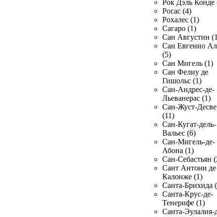
Рок Дэль Конде 
Росас (4)
Рохалес (1)
Сагаро (1)
Сан Августин (1
Сан Евгенио Ал
(5)
Сан Мигель (1)
Сан Фелиу де
Гишольс (1)
Сан-Андрес-де-
Льеванерас (1)
Сан-Жуст-Десве
(11)
Сан-Кугат-дель-
Вальес (6)
Сан-Мигель-де-
Абона (1)
Сан-Себастьян (
Сант Антони де
Калонже (1)
Санта-Брихида (
Санта-Крус-де-
Тенерифе (1)
Санта-Эулалия-д