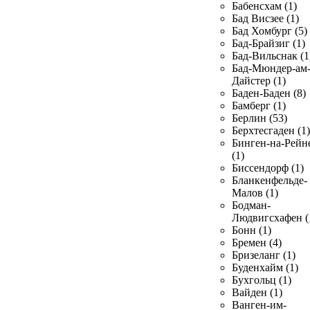
Бабенсхам (1)
Бад Висзее (1)
Бад Хомбург (5)
Бад-Брайзиг (1)
Бад-Вильснак (1
Бад-Мюндер-ам
Дайстер (1)
Баден-Баден (8)
Бамберг (1)
Берлин (53)
Берхтесгаден (1)
Бинген-на-Рейн
(1)
Биссендорф (1)
Бланкенфельде-
Малов (1)
Бодман-
Людвигсхафен (
Бонн (1)
Бремен (4)
Бризеланг (1)
Буденхайм (1)
Бухгольц (1)
Вайден (1)
Ванген-им-