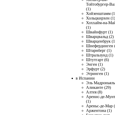
Тойтобургер-Ва
(1)
Хойзенштамм (1
Хольцкирхен (1
Хоххайм-на-Ма
(1)
Швайнфурт (1)
Шварцвальд (2)
Шварценбрук (1
Шнефердинген (
Штарнберг (1)
Штральзунд (1)
Штутгарт (6)
Энген (1)
Эрфурт (2)
Этринген (1)
в Испании
Эль Мадроньяль 
Аликанте (29)
Алтея (8)
Аренис-де-Мун
(1)
Ареньс-де-Мар (
Аржентона (1)