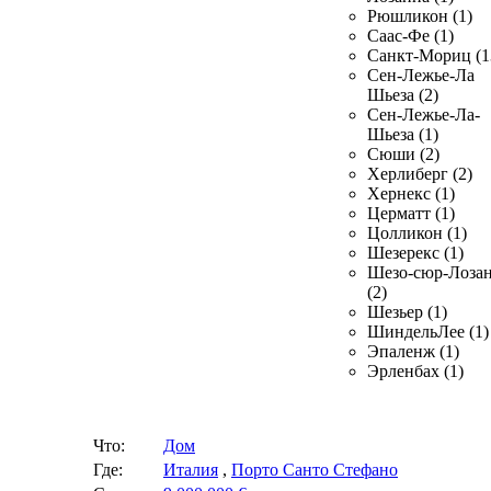
Рюшликон (1)
Саас-Фе (1)
Санкт-Мориц (1
Сен-Лежье-Ла
Шьеза (2)
Сен-Лежье-Ла-
Шьеза (1)
Сюши (2)
Херлиберг (2)
Хернекс (1)
Церматт (1)
Цолликон (1)
Шезерекс (1)
Шезо-сюр-Лоза
(2)
Шезьер (1)
ШиндельЛее (1)
Эпаленж (1)
Эрленбах (1)
Что:
Дом
Где:
Италия
,
Порто Санто Стефано