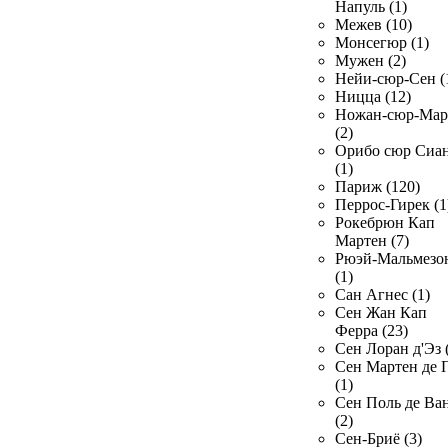
Напуль (1)
Межев (10)
Монсегюр (1)
Мужен (2)
Нейи-сюр-Сен (
Ницца (12)
Ножан-сюр-Ма
(2)
Орибо сюр Сиа
(1)
Париж (120)
Перрос-Гирек (1
Рокебрюн Кап
Мартен (7)
Рюэй-Мальмезо
(1)
Сан Агнес (1)
Сен Жан Кап
Ферра (23)
Сен Лоран д'Эз 
Сен Мартен де 
(1)
Сен Поль де Ва
(2)
Сен-Бриё (3)