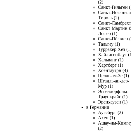
(2)
Санкт-Гильген (
Санкт-Иоганн-и
Тироль (2)
Санкт-Ламбрехт 
Санкт-Мартин-б
Лофер (1)
Санкт-Пёльтен (
Тальгау (1)
Туррахер Хёэ (1
Хайлигенблут (
Хальванг (1)
Хартберг (1)
Хоэнтауэрн (4)
Целль-ам-Зе (1)
Штадль-ан-дер-
Мур (1)
Эггендорф-им-
Траункрайс (1)
Эренхаузен (1)
в Германии
Аугсбург (2)
Ахен (1)
Ашау-им-Кимга
(2)