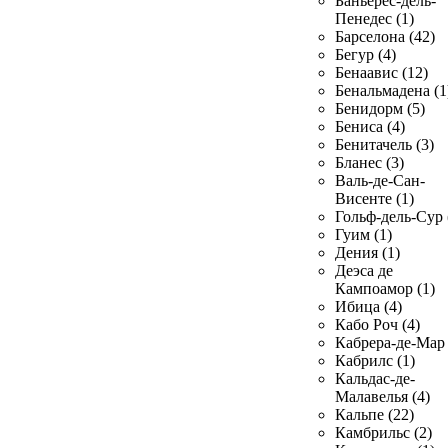
Баньерес-дель-
Пенедес (1)
Барселона (42)
Бегур (4)
Бенаавис (12)
Бенальмадена (1
Бенидорм (5)
Бениса (4)
Бенитачель (3)
Бланес (3)
Валь-де-Сан-
Висенте (1)
Гольф-дель-Сур 
Гуим (1)
Дения (1)
Деэса де
Кампоамор (1)
Ибица (4)
Кабо Роч (4)
Кабрера-де-Мар 
Кабрилс (1)
Кальдас-де-
Малавелья (4)
Кальпе (22)
Камбрильс (2)