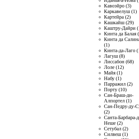
Иданья-а-Нова (
Кавоэйро (3)
Каркавелуш (1)
Картейра (2)
Кашкайш (29)
Каштру-Дайри (
Кинта да Балая (
Кинта да Салин
(1)
Кинта-да-Лаго (
Лагуш (8)
Лиссабон (68)
Лоле (12)
Майя (1)
Набу (1)
Парражил (2)
Порту (10)
Сан-Браш-ди-
Алпортел (1)
Сан-Педру-ду-С
(2)
Санта-Барбара-д
Неше (2)
Сетубал (2)
Силвеш (1)