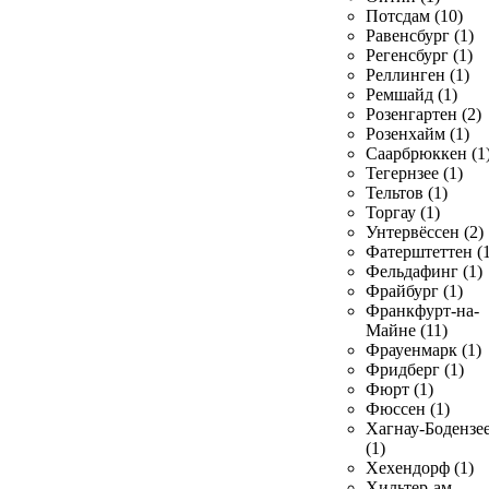
Потсдам (10)
Равенсбург (1)
Регенсбург (1)
Реллинген (1)
Ремшайд (1)
Розенгартен (2)
Розенхайм (1)
Саарбрюккен (1
Тегернзее (1)
Тельтов (1)
Торгау (1)
Унтервёссен (2)
Фатерштеттен (1
Фельдафинг (1)
Фрайбург (1)
Франкфурт-на-
Майне (11)
Фрауенмарк (1)
Фридберг (1)
Фюрт (1)
Фюссен (1)
Хагнау-Бодензе
(1)
Хехендорф (1)
Хильтер-ам-