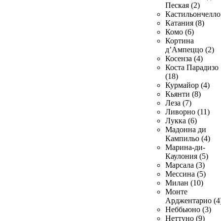
Пеская (2)
Кастильончелло 
Катания (8)
Комо (6)
Кортина
д’Ампеццо (2)
Косенза (4)
Коста Парадизо
(18)
Курмайор (4)
Кьянти (8)
Леза (7)
Ливорно (11)
Лукка (6)
Мадонна ди
Кампильо (4)
Марина-ди-
Каулония (5)
Марсала (3)
Мессина (5)
Милан (10)
Монте
Арджентарио (4
Неббьюно (3)
Неттуно (9)