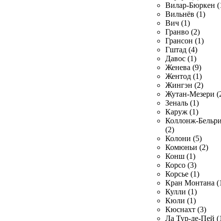
Вилар-Бюркен (
Вильнёв (1)
Вич (1)
Гранво (2)
Грансон (1)
Гштад (4)
Давос (1)
Женева (9)
Жентод (1)
Жингэн (2)
Жутан-Мезери (
Зеналь (1)
Каруж (1)
Коллонж-Бельр
(2)
Колони (5)
Комюньи (2)
Конш (1)
Корсо (3)
Корсье (1)
Кран Монтана (
Кулли (1)
Кюли (1)
Кюснахт (3)
Ла Тур-де-Пей (