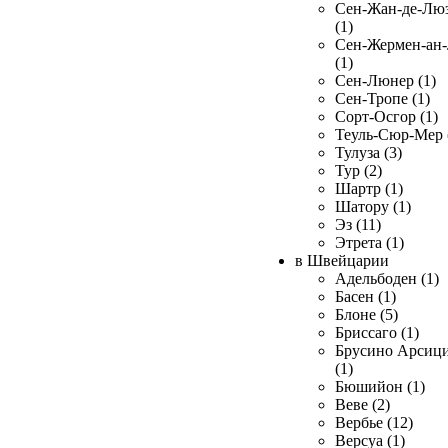
Сен-Жан-де-Лю
(1)
Сен-Жермен-ан
(1)
Сен-Люнер (1)
Сен-Тропе (1)
Сорт-Осгор (1)
Теуль-Сюр-Мер 
Тулуза (3)
Тур (2)
Шартр (1)
Шатору (1)
Эз (11)
Этрета (1)
в Швейцарии
Адельбоден (1)
Басен (1)
Блоне (5)
Бриссаго (1)
Брусино Арсиц
(1)
Бюшийон (1)
Веве (2)
Вербье (12)
Версуа (1)