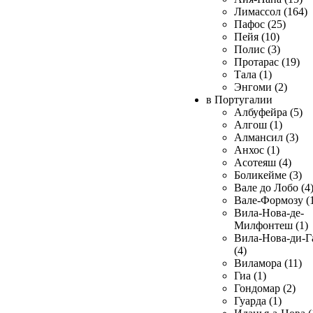
Лимассол (164)
Пафос (25)
Пейя (10)
Полис (3)
Протарас (19)
Тала (1)
Энгоми (2)
в Португалии
Албуфейра (5)
Алгош (1)
Алмансил (3)
Анхос (1)
Асотеяш (4)
Боликейме (3)
Вале до Лобо (4
Вале-Формозу (
Вила-Нова-де-
Милфонтеш (1)
Вила-Нова-ди-Г
(4)
Виламора (11)
Гиа (1)
Гондомар (2)
Гуарда (1)