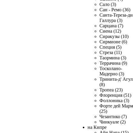
Сало (3)
Сан - Ремо (36)
Санта-Тереза-ди
Галлура (3)
Сарцана (7)
Сиена (12)
Сиракузы (10)
Сирмионе (6)
Специя (5)
Стреза (11)
Таормина (3)
Террачина (9)
Тосколано-
Мадерно (3)
Тринита-д' Агул
(8)
Тропеа (23)
Флоренция (51)
Фоллоника (3)
Форте дей Мар
(25)
Чезантико (7)
Чинкуале (2)
на Кипре
Айя-Напа (15)