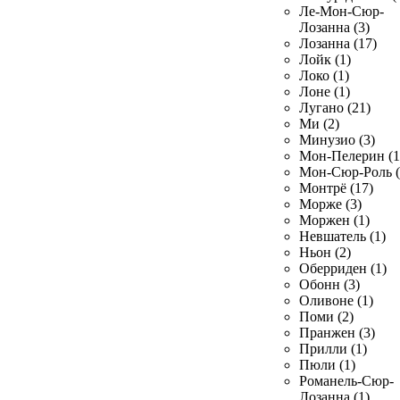
Ле-Мон-Сюр-
Лозанна (3)
Лозанна (17)
Лойк (1)
Локо (1)
Лоне (1)
Лугано (21)
Ми (2)
Минузио (3)
Мон-Пелерин (1
Мон-Сюр-Роль (
Монтрё (17)
Морже (3)
Моржен (1)
Невшатель (1)
Ньон (2)
Оберриден (1)
Обонн (3)
Оливоне (1)
Поми (2)
Пранжен (3)
Прилли (1)
Пюли (1)
Романель-Сюр-
Лозанна (1)