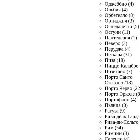
Оджеббио (4)
Ольбия (4)
Орбетелло (8)
Ортиджия (3)
Оспедалетти (5)
Остуни (11)
Пантелерия (1)
Певеро (3)
Перуджа (4)
Пескара (31)
Пиза (18)
Пиццо Калабро 
Позитано (7)
Порто Санто
Стефано (18)
Порто Черво (22
Порто Эрколе (8
Портофино (4)
Пьянца (8)
Рагуза (9)
Рива-дель-Гарда 
Рива-ди-Сольто 
Рим (54)
Римини (3)
Саленто (4)