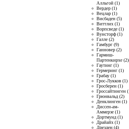
Алльгой (1)
Вердер (1)
Вецлар (1)
Висбаден (5)
Виттлих (1)
Ворпсведе (1)
Вунсторф (1)
Галле (2)
Гамбург (9)
Ганновер (2)
Гармиш-
Партенкирхе (2)
Гаутинг (1)
Гермеринг (1)
Грабау (1)
Грос-Лукков (1)
Гросберен (1)
Гроссайтинген (
Грюнвальд (2)
Денклинген (1)
Диссен-ам-
Аммерзе (1)
Дортмунд (1)
Драйайх (1)
Дрезден (4)