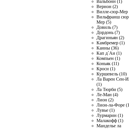
Вальбонн (1)
Вернон (2)
Вилле-сюр-Мер 
Вильфранш сюр
Мер (5)
Довиль (7)
Дордонь (7)
Драгиньян (2)
Камбремер (1)
Канны (36)
Кап д`Аи (1)
Компьен (1)
Коньяк (11)
Кроси (1)
Куршевель (10)
Ла Варен Сен-И
(1)
Ла Тюрби (5)
Ле-Ман (4)
Лион (2)
Лион-ла-Форе (1
Лувье (1)
Лурмарин (1)
Малакофф (1)
Манделье ла