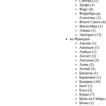
Синтра (11)
Трофа (1)
Фару (4)
Феррейра-ду-
Алентежу (1)
Фонте Санта (4)
Фронтейра (1)
Элваш (1)
Эшторил (13)
во Франции
Авезан (1)
Авиньон (1)
Амбуаз (1)
Англет (2)
Ангулем (3)
Анже (2)
Антиб (5)
Бандоль (1)
Баржемон (1)
Биарриц (16)
Биот (1)
Блуа (2)
Бордо (7)
Брив-ла-Гайярд 
Бюжа (1)