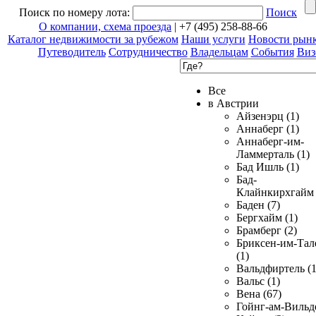
Поиск по номеру лота:
Поиск
О компании, схема проезда
| +7 (495) 258-88-66
Каталог недвижимости за рубежом
Наши услуги
Новости рын
Путеводитель
Сотрудничество
Владельцам
События
Виз
Все
в Австрии
Айзенэрц (1)
Аннаберг (1)
Аннаберг-им-
Ламмерталь (1)
Бад Ишль (1)
Бад-
Клайнкирхгайм 
Баден (7)
Бергхайм (1)
Брамберг (2)
Бриксен-им-Тал
(1)
Вальдфиртель (1
Вальс (1)
Вена (67)
Гойнг-ам-Вильд