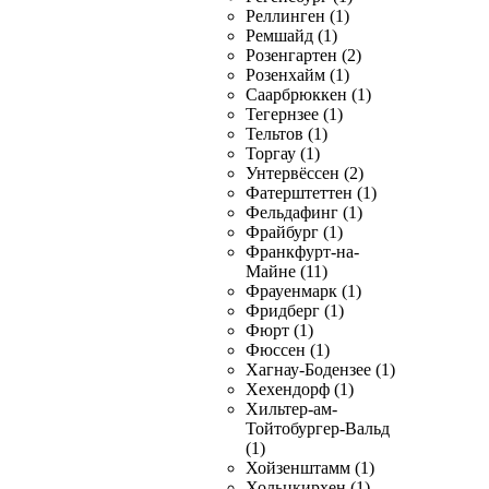
Реллинген (1)
Ремшайд (1)
Розенгартен (2)
Розенхайм (1)
Саарбрюккен (1)
Тегернзее (1)
Тельтов (1)
Торгау (1)
Унтервёссен (2)
Фатерштеттен (1)
Фельдафинг (1)
Фрайбург (1)
Франкфурт-на-
Майне (11)
Фрауенмарк (1)
Фридберг (1)
Фюрт (1)
Фюссен (1)
Хагнау-Бодензее (1)
Хехендорф (1)
Хильтер-ам-
Тойтобургер-Вальд
(1)
Хойзенштамм (1)
Хольцкирхен (1)