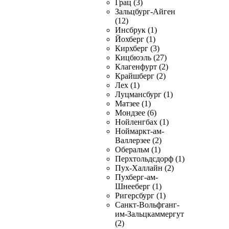
Грац (3)
Зальцбург-Айген
(12)
Инсбрук (1)
Йохберг (1)
Кирхберг (3)
Кицбюэль (27)
Клагенфурт (2)
Крайшберг (2)
Лех (1)
Луцмансбург (1)
Матзее (1)
Мондзее (6)
Нойленгбах (1)
Ноймаркт-ам-
Валлерзее (2)
Оберальм (1)
Перхтольдсдорф (1)
Пух-Халлайн (2)
Пухберг-ам-
Шнееберг (1)
Ригерсбург (1)
Санкт-Вольфганг-
им-Зальцкаммергут
(2)