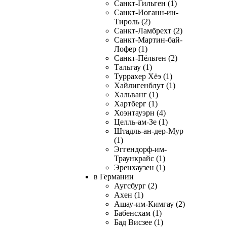
Санкт-Гильген (1)
Санкт-Иоганн-ин-
Тироль (2)
Санкт-Ламбрехт (2)
Санкт-Мартин-бай-
Лофер (1)
Санкт-Пёльтен (2)
Тальгау (1)
Туррахер Хёэ (1)
Хайлигенблут (1)
Хальванг (1)
Хартберг (1)
Хоэнтауэрн (4)
Целль-ам-Зе (1)
Штадль-ан-дер-Мур
(1)
Эггендорф-им-
Траункрайс (1)
Эренхаузен (1)
в Германии
Аугсбург (2)
Ахен (1)
Ашау-им-Кимгау (2)
Бабенсхам (1)
Бад Висзее (1)