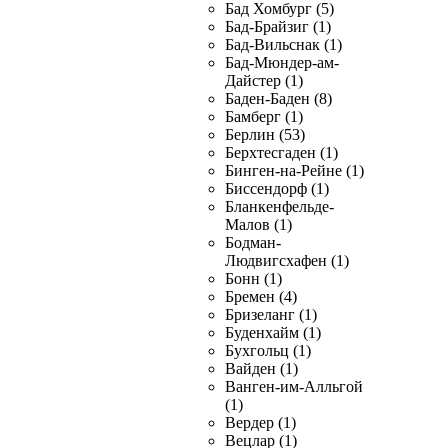
Бад Хомбург (5)
Бад-Брайзиг (1)
Бад-Вильснак (1)
Бад-Мюндер-ам-
Дайстер (1)
Баден-Баден (8)
Бамберг (1)
Берлин (53)
Берхтесгаден (1)
Бинген-на-Рейне (1)
Биссендорф (1)
Бланкенфельде-
Малов (1)
Бодман-
Людвигсхафен (1)
Бонн (1)
Бремен (4)
Бризеланг (1)
Буденхайм (1)
Бухгольц (1)
Вайден (1)
Ванген-им-Алльгой
(1)
Вердер (1)
Вецлар (1)