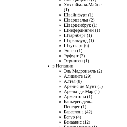
Хоххайм-на-Майне
(1)
Швайнфурт (1)
Шварцвальд (2)
Шварценбрук (1)
Шнефердинген (1)
Штарнберг (1)
Штральзунд (1)
Штутгарт (6)
Энген (1)
Эрфурт (2)
Этринген (1)
в Испании
Эль Мадроньяль (2)
Аликанте (29)
Алтея (8)
Аренис-де-Мунт (1)
Ареньс-де-Мар (1)
Аржентона (1)
Баньерес-дель-
Пенедес (1)
Барселона (42)
Бегур (4)
Бенаавис (12)