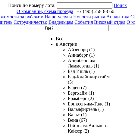
Поиск по номеру лота:
Поиск
О компании, схема проезда
| +7 (495) 258-88-66
ижимости за рубежом
Наши услуги
Новости рынка
Аналитика
Ст
дитель
Сотрудничество
Владельцам
События
Визовый отдел
О к
Все
в Австрии
Айзенэрц (1)
Аннаберг (1)
Аннаберг-им-
Ламмерталь (1)
Бад Ишль (1)
Бад-Клайнкирхгайм
(5)
Баден (7)
Бергхайм (1)
Брамберг (2)
Бриксен-им-Тале (1)
Вальдфиртель (1)
Вальс (1)
Вена (67)
Гойнг-ам-Вильден-
Кайзер (2)