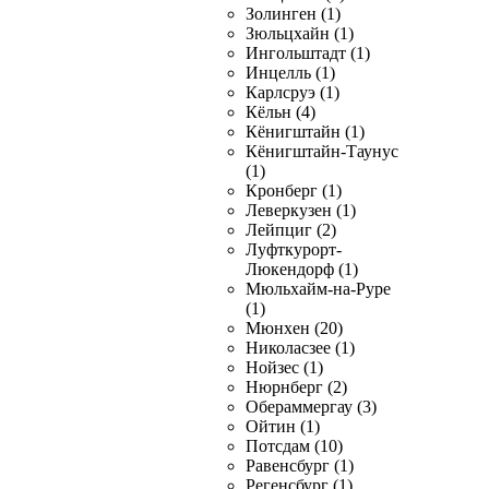
Золинген (1)
Зюльцхайн (1)
Ингольштадт (1)
Инцелль (1)
Карлсруэ (1)
Кёльн (4)
Кёнигштайн (1)
Кёнигштайн-Таунус
(1)
Кронберг (1)
Леверкузен (1)
Лейпциг (2)
Луфткурорт-
Люкендорф (1)
Мюльхайм-на-Руре
(1)
Мюнхен (20)
Николасзее (1)
Нойзес (1)
Нюрнберг (2)
Обераммергау (3)
Ойтин (1)
Потсдам (10)
Равенсбург (1)
Регенсбург (1)