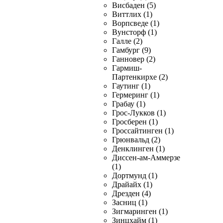
Висбаден (5)
Виттлих (1)
Ворпсведе (1)
Вунсторф (1)
Галле (2)
Гамбург (9)
Ганновер (2)
Гармиш-
Партенкирхе (2)
Гаутинг (1)
Гермеринг (1)
Грабау (1)
Грос-Лукков (1)
Гросберен (1)
Гроссайтинген (1)
Грюнвальд (2)
Денклинген (1)
Диссен-ам-Аммерзе
(1)
Дортмунд (1)
Драйайх (1)
Дрезден (4)
Засниц (1)
Зигмаринген (1)
Зинцхайм (1)