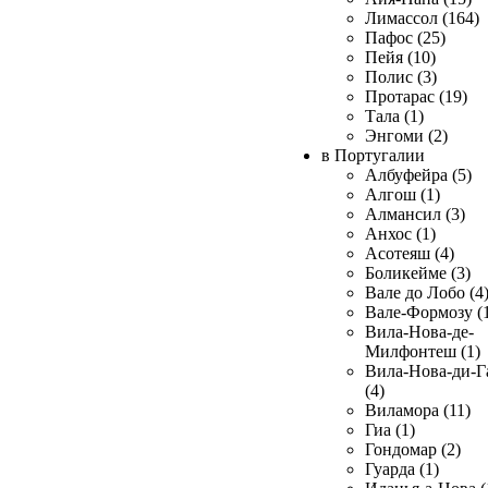
Лимассол (164)
Пафос (25)
Пейя (10)
Полис (3)
Протарас (19)
Тала (1)
Энгоми (2)
в Португалии
Албуфейра (5)
Алгош (1)
Алмансил (3)
Анхос (1)
Асотеяш (4)
Боликейме (3)
Вале до Лобо (4
Вале-Формозу (
Вила-Нова-де-
Милфонтеш (1)
Вила-Нова-ди-Г
(4)
Виламора (11)
Гиа (1)
Гондомар (2)
Гуарда (1)