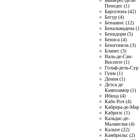
Баньерес-дель-
Пенедес (1)
Барселона (42)
Бегур (4)
Бенаавис (12)
Бенальмадена (1
Бенидорм (5)
Бениса (4)
Бенитачель (3)
Бланес (3)
Валь-де-Сан-
Висенте (1)
Гольф-дель-Сур 
Гуим (1)
Дения (1)
Деэса де
Кампоамор (1)
Ибица (4)
Кабо Роч (4)
Кабрера-де-Мар 
Кабрилс (1)
Кальдас-де-
Малавелья (4)
Кальпе (22)
Камбрильс (2)