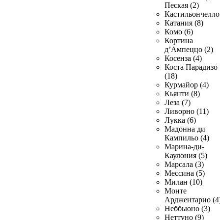
Пеская (2)
Кастильончелло 
Катания (8)
Комо (6)
Кортина
д’Ампеццо (2)
Косенза (4)
Коста Парадизо
(18)
Курмайор (4)
Кьянти (8)
Леза (7)
Ливорно (11)
Лукка (6)
Мадонна ди
Кампильо (4)
Марина-ди-
Каулония (5)
Марсала (3)
Мессина (5)
Милан (10)
Монте
Арджентарио (4
Неббьюно (3)
Неттуно (9)