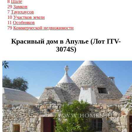
8
Шале
29
Замков
7
Таунхаусов
10
Участков земли
11
Особняков
79
Коммерческой недвижимости
Красивый дом в Апулье (Лот ITV-
3074S)