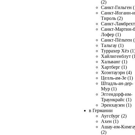
(2)
Санкт-Гильген (
Санкт-Иоганн-и
Тироль (2)
Санкт-Ламбрехт 
Санкт-Мартин-б
Лофер (1)
Санкт-Пёльтен (
Тальгау (1)
Туррахер Хёэ (1
Хайлигенблут (
Хальванг (1)
Хартберг (1)
Хоэнтауэрн (4)
Целль-ам-Зе (1)
Штадль-ан-дер-
Мур (1)
Эггендорф-им-
Траункрайс (1)
Эренхаузен (1)
в Германии
Аугсбург (2)
Ахен (1)
Ашау-им-Кимга
(2)