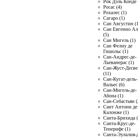
Рок Дэль Конде 
Росас (4)
Рохалес (1)
Сагаро (1)
Сан Августин (1
Сан Евгенио Ал
(5)
Сан Мигель (1)
Сан Фелиу де
Гишольс (1)
Сан-Андрес-де-
Льеванерас (1)
Сан-Жуст-Десве
(11)
Сан-Кугат-дель-
Вальес (6)
Сан-Мигель-де-
Абона (1)
Сан-Себастьян (
Сант Антони де
Калонже (1)
Санта-Брихида (
Санта-Крус-де-
Тенерифе (1)
Санта-Эулалия-д