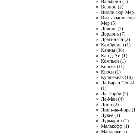
Вальбонн (1)
Вернон (2)
Вилле-сюр-Мер 
Вильфранш сюр
Мер (5)
Довиль (7)
Дордонь (7)
Драгиньян (2)
Камбремер (1)
Канны (36)
Кап д`Аи (1)
Компьен (1)
Коньяк (11)
Кроси (1)
Куршевель (10)
Ла Варен Сен-И
(1)
Ла Тюрби (5)
Ле-Ман (4)
Лион (2)
Лион-ла-Форе (1
Лувье (1)
Лурмарин (1)
Малакофф (1)
Манделье ла