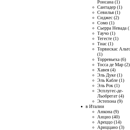
Ронсана (1)
Сантадер (1)
Севилья (1)
Сиджес (2)
Сомо (1)
Сьерра Невада (
Таучо (1)
Тегесте (1)
Тиас (1)
Торвискас Альт
(1)
Торревьеха (6)
Тосса де Мар (2)
Хавея (4)
Эль Дуке (1)
Эль Кабле (1)
Эль Рок (1)
Эсплугес-де-
Льобрегат (4)
Эстепона (9)
в Италии
Анкона (9)
Анцио (40)
Ареццо (14)
Ариццано (3)