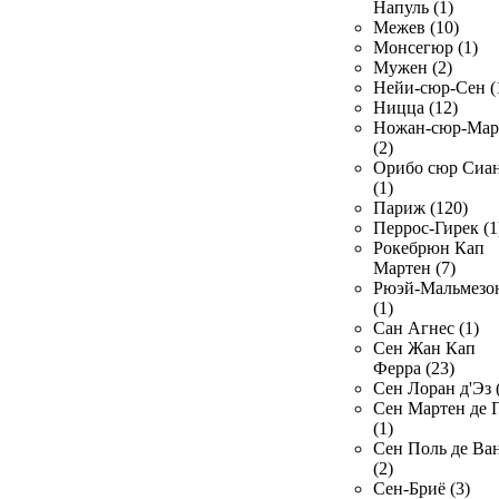
Напуль (1)
Межев (10)
Монсегюр (1)
Мужен (2)
Нейи-сюр-Сен (
Ницца (12)
Ножан-сюр-Ма
(2)
Орибо сюр Сиа
(1)
Париж (120)
Перрос-Гирек (1
Рокебрюн Кап
Мартен (7)
Рюэй-Мальмезо
(1)
Сан Агнес (1)
Сен Жан Кап
Ферра (23)
Сен Лоран д'Эз 
Сен Мартен де 
(1)
Сен Поль де Ва
(2)
Сен-Бриё (3)