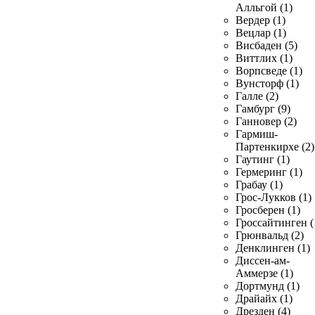
Алльгой (1)
Вердер (1)
Вецлар (1)
Висбаден (5)
Виттлих (1)
Ворпсведе (1)
Вунсторф (1)
Галле (2)
Гамбург (9)
Ганновер (2)
Гармиш-
Партенкирхе (2)
Гаутинг (1)
Гермеринг (1)
Грабау (1)
Грос-Лукков (1)
Гросберен (1)
Гроссайтинген (
Грюнвальд (2)
Денклинген (1)
Диссен-ам-
Аммерзе (1)
Дортмунд (1)
Драйайх (1)
Дрезден (4)