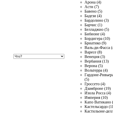
Арона (4)
Асти (7)
Бавено (5)
Бадези (4)
Бардолино (3)
Барчис (1)
Белладжио (5)
Бибионе (4)
Бордигера (10)
Бриатико (9)
Валь-ди-Фасса (
Варесе (8)
Хочу
Венеция (3)
купить
Вербания (13)
Верона (5)
Вольтерра (4)
Гардоне-Ривьер
(5)
Гроссето (4)
Дзамброне (19)
Изола Росса (4)
Империя (10)
Капо Ватикано (
Кастельсардо (1
Кастильоне-делл