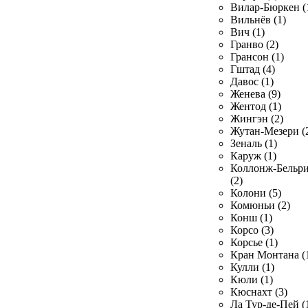
Вилар-Бюркен (
Вильнёв (1)
Вич (1)
Гранво (2)
Грансон (1)
Гштад (4)
Давос (1)
Женева (9)
Жентод (1)
Жингэн (2)
Жутан-Мезери (
Зеналь (1)
Каруж (1)
Коллонж-Бельр
(2)
Колони (5)
Комюньи (2)
Конш (1)
Корсо (3)
Корсье (1)
Кран Монтана (
Кулли (1)
Кюли (1)
Кюснахт (3)
Ла Тур-де-Пей (