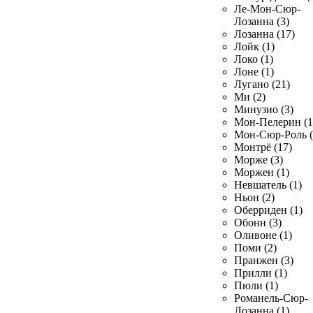
Ле-Мон-Сюр-
Лозанна (3)
Лозанна (17)
Лойк (1)
Локо (1)
Лоне (1)
Лугано (21)
Ми (2)
Минузио (3)
Мон-Пелерин (1
Мон-Сюр-Роль (
Монтрё (17)
Морже (3)
Моржен (1)
Невшатель (1)
Ньон (2)
Оберриден (1)
Обонн (3)
Оливоне (1)
Поми (2)
Пранжен (3)
Прилли (1)
Пюли (1)
Романель-Сюр-
Лозанна (1)