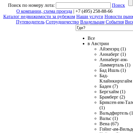
Поиск по номеру лота:
Поиск
О компании, схема проезда
| +7 (495) 258-88-66
Каталог недвижимости за рубежом
Наши услуги
Новости рын
Путеводитель
Сотрудничество
Владельцам
События
Виз
Все
в Австрии
Айзенэрц (1)
Аннаберг (1)
Аннаберг-им-
Ламмерталь (1)
Бад Ишль (1)
Бад-
Клайнкирхгайм 
Баден (7)
Бергхайм (1)
Брамберг (2)
Бриксен-им-Тал
(1)
Вальдфиртель (1
Вальс (1)
Вена (67)
Гойнг-ам-Вильд