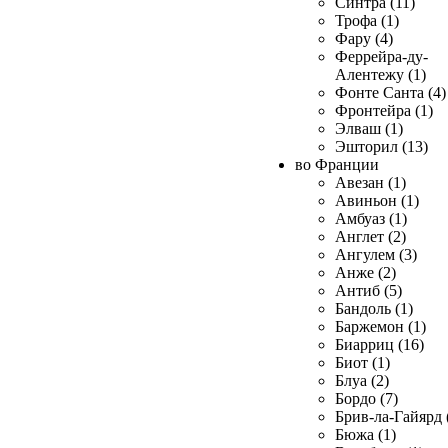
Синтра (11)
Трофа (1)
Фару (4)
Феррейра-ду-
Алентежу (1)
Фонте Санта (4)
Фронтейра (1)
Элваш (1)
Эшторил (13)
во Франции
Авезан (1)
Авиньон (1)
Амбуаз (1)
Англет (2)
Ангулем (3)
Анже (2)
Антиб (5)
Бандоль (1)
Баржемон (1)
Биарриц (16)
Биот (1)
Блуа (2)
Бордо (7)
Брив-ла-Гайярд 
Бюжа (1)