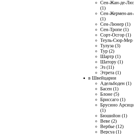
Сен-Жан-де-Лю
(1)
Сен-Жермен-ан
(1)
Сен-Люнер (1)
Сен-Тропе (1)
Сорт-Осгор (1)
Теуль-Сюр-Мер 
Тулуза (3)
Тур (2)
Шартр (1)
Шатору (1)
Эз (11)
Этрета (1)
в Швейцарии
Адельбоден (1)
Басен (1)
Блоне (5)
Бриссаго (1)
Брусино Арсиц
(1)
Бюшийон (1)
Веве (2)
Вербье (12)
Версуа (1)