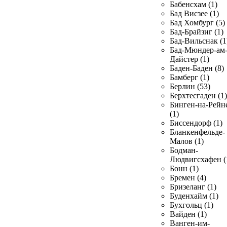
Бабенсхам (1)
Бад Висзее (1)
Бад Хомбург (5)
Бад-Брайзиг (1)
Бад-Вильснак (1
Бад-Мюндер-ам
Дайстер (1)
Баден-Баден (8)
Бамберг (1)
Берлин (53)
Берхтесгаден (1)
Бинген-на-Рейн
(1)
Биссендорф (1)
Бланкенфельде-
Малов (1)
Бодман-
Людвигсхафен (
Бонн (1)
Бремен (4)
Бризеланг (1)
Буденхайм (1)
Бухгольц (1)
Вайден (1)
Ванген-им-