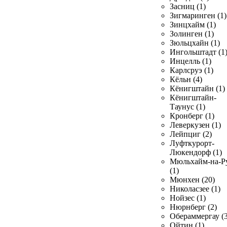
Засниц (1)
Зигмаринген (1)
Зинцхайм (1)
Золинген (1)
Зюльцхайн (1)
Ингольштадт (1
Инцелль (1)
Карлсруэ (1)
Кёльн (4)
Кёнигштайн (1)
Кёнигштайн-
Таунус (1)
Кронберг (1)
Леверкузен (1)
Лейпциг (2)
Луфткурорт-
Люкендорф (1)
Мюльхайм-на-Р
(1)
Мюнхен (20)
Николасзее (1)
Нойзес (1)
Нюрнберг (2)
Обераммергау (3
Ойтин (1)