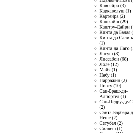
Иданья-а-Нова (
Кавоэйро (3)
Каркавелуш (1)
Картейра (2)
Кашкайш (29)
Каштру-Дайри (
Кинта да Балая (
Кинта да Салин
(1)
Кинта-да-Лаго (
Лагуш (8)
Лиссабон (68)
Лоле (12)
Майя (1)
Набу (1)
Парражил (2)
Порту (10)
Сан-Браш-ди-
Алпортел (1)
Сан-Педру-ду-С
(2)
Санта-Барбара-д
Неше (2)
Сетубал (2)
Силвеш (1)