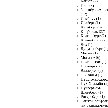
Кайзер (2)
Грац (3)
Зальцбург-Айге
(12)
Инсбрук (1)
Йохберг (1)
Кирхберг (3)
Кицбюэль (27)
Клагенфурт (2)
Крайшберг (2)
Лех (1)
Луцмансбург (1)
Матзее (1)
Мондзее (6)
Нойленгбах (1)
Ноймаркт-ам-
Валлерзее (2)
Оберальм (1)
Перхтольдсдорф
Пух-Халлайн (2
Пухберг-ам-
Шнееберг (1)
Ригерсбург (1)
Санкт-Вольфган
им-Зальцкаммер