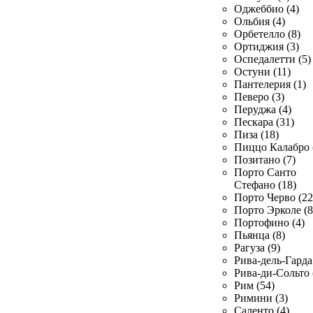
Оджеббио (4)
Ольбия (4)
Орбетелло (8)
Ортиджия (3)
Оспедалетти (5)
Остуни (11)
Пантелерия (1)
Певеро (3)
Перуджа (4)
Пескара (31)
Пиза (18)
Пиццо Калабро 
Позитано (7)
Порто Санто
Стефано (18)
Порто Черво (22
Порто Эрколе (8
Портофино (4)
Пьянца (8)
Рагуза (9)
Рива-дель-Гарда 
Рива-ди-Сольто 
Рим (54)
Римини (3)
Саленто (4)