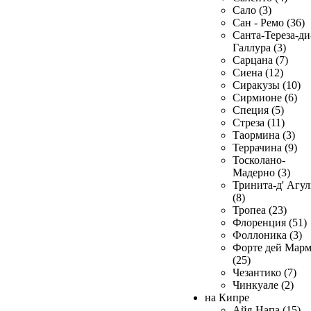
Сало (3)
Сан - Ремо (36)
Санта-Тереза-ди
Галлура (3)
Сарцана (7)
Сиена (12)
Сиракузы (10)
Сирмионе (6)
Специя (5)
Стреза (11)
Таормина (3)
Террачина (9)
Тосколано-
Мадерно (3)
Тринита-д' Агул
(8)
Тропеа (23)
Флоренция (51)
Фоллоника (3)
Форте дей Мар
(25)
Чезантико (7)
Чинкуале (2)
на Кипре
Айя-Напа (15)