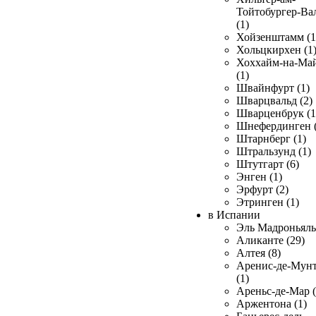
Тойтобургер-Ва
(1)
Хойзенштамм (1
Хольцкирхен (1
Хоххайм-на-Ма
(1)
Швайнфурт (1)
Шварцвальд (2)
Шварценбрук (1
Шнефердинген (
Штарнберг (1)
Штральзунд (1)
Штутгарт (6)
Энген (1)
Эрфурт (2)
Этринген (1)
в Испании
Эль Мадроньяль 
Аликанте (29)
Алтея (8)
Аренис-де-Мун
(1)
Ареньс-де-Мар (
Аржентона (1)