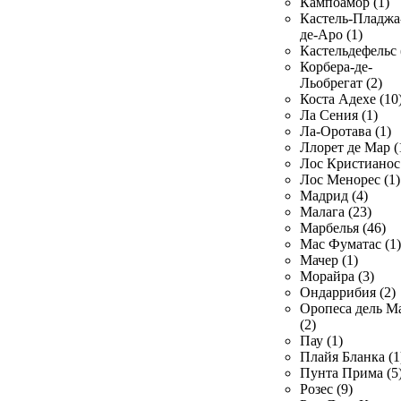
Кампоамор (1)
Кастель-Пладжа
де-Аро (1)
Кастельдефельс 
Корбера-де-
Льобрегат (2)
Коста Адехе (10
Ла Сения (1)
Ла-Оротава (1)
Ллорет де Мар (
Лос Кристианос 
Лос Менорес (1)
Мадрид (4)
Малага (23)
Марбелья (46)
Мас Фуматас (1)
Мачер (1)
Морайра (3)
Ондаррибия (2)
Оропеса дель М
(2)
Пау (1)
Плайя Бланка (1
Пунта Прима (5
Розес (9)