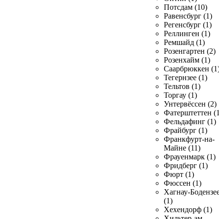
Потсдам (10)
Равенсбург (1)
Регенсбург (1)
Реллинген (1)
Ремшайд (1)
Розенгартен (2)
Розенхайм (1)
Саарбрюккен (1
Тегернзее (1)
Тельтов (1)
Торгау (1)
Унтервёссен (2)
Фатерштеттен (1
Фельдафинг (1)
Фрайбург (1)
Франкфурт-на-
Майне (11)
Фрауенмарк (1)
Фридберг (1)
Фюрт (1)
Фюссен (1)
Хагнау-Бодензе
(1)
Хехендорф (1)
Хильтер-ам-