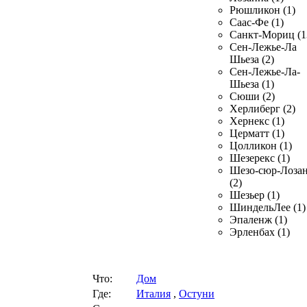
Рюшликон (1)
Саас-Фе (1)
Санкт-Мориц (1
Сен-Лежье-Ла
Шьеза (2)
Сен-Лежье-Ла-
Шьеза (1)
Сюши (2)
Херлиберг (2)
Хернекс (1)
Церматт (1)
Цолликон (1)
Шезерекс (1)
Шезо-сюр-Лоза
(2)
Шезьер (1)
ШиндельЛее (1)
Эпаленж (1)
Эрленбах (1)
Что:
Дом
Где:
Италия
,
Остуни