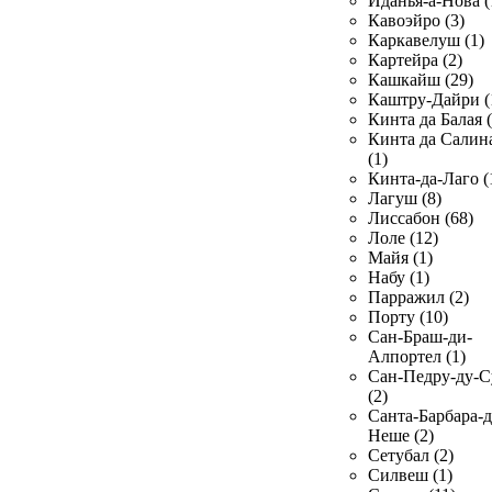
Иданья-а-Нова (
Кавоэйро (3)
Каркавелуш (1)
Картейра (2)
Кашкайш (29)
Каштру-Дайри (
Кинта да Балая (
Кинта да Салин
(1)
Кинта-да-Лаго (
Лагуш (8)
Лиссабон (68)
Лоле (12)
Майя (1)
Набу (1)
Парражил (2)
Порту (10)
Сан-Браш-ди-
Алпортел (1)
Сан-Педру-ду-С
(2)
Санта-Барбара-д
Неше (2)
Сетубал (2)
Силвеш (1)