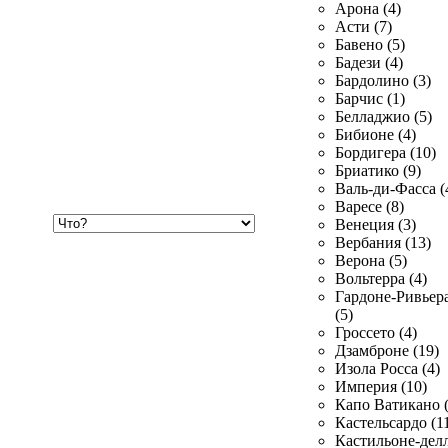
Арона (4)
Асти (7)
Бавено (5)
Бадези (4)
Бардолино (3)
Барчис (1)
Белладжио (5)
Бибионе (4)
Бордигера (10)
Бриатико (9)
Валь-ди-Фасса (
Варесе (8)
Хочу
Венеция (3)
купить
Вербания (13)
Верона (5)
Вольтерра (4)
Гардоне-Ривьер
(5)
Гроссето (4)
Дзамброне (19)
Изола Росса (4)
Империя (10)
Капо Ватикано (
Кастельсардо (1
Кастильоне-делл