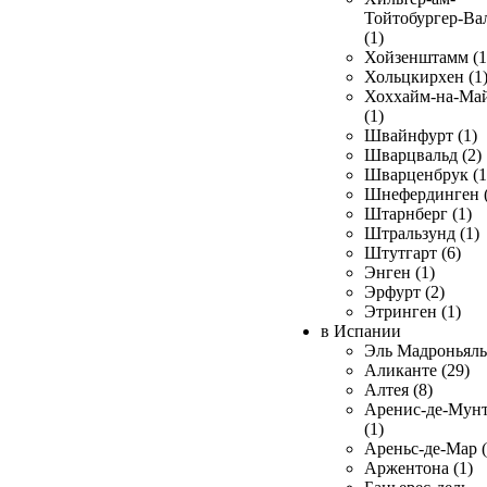
Тойтобургер-Ва
(1)
Хойзенштамм (1
Хольцкирхен (1
Хоххайм-на-Ма
(1)
Швайнфурт (1)
Шварцвальд (2)
Шварценбрук (1
Шнефердинген (
Штарнберг (1)
Штральзунд (1)
Штутгарт (6)
Энген (1)
Эрфурт (2)
Этринген (1)
в Испании
Эль Мадроньяль 
Аликанте (29)
Алтея (8)
Аренис-де-Мун
(1)
Ареньс-де-Мар (
Аржентона (1)