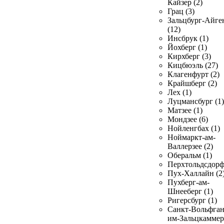
Кайзер (2)
Грац (3)
Зальцбург-Айге
(12)
Инсбрук (1)
Йохберг (1)
Кирхберг (3)
Кицбюэль (27)
Клагенфурт (2)
Крайшберг (2)
Лех (1)
Луцмансбург (1)
Матзее (1)
Мондзее (6)
Нойленгбах (1)
Ноймаркт-ам-
Валлерзее (2)
Оберальм (1)
Перхтольдсдорф
Пух-Халлайн (2
Пухберг-ам-
Шнееберг (1)
Ригерсбург (1)
Санкт-Вольфган
им-Зальцкаммер