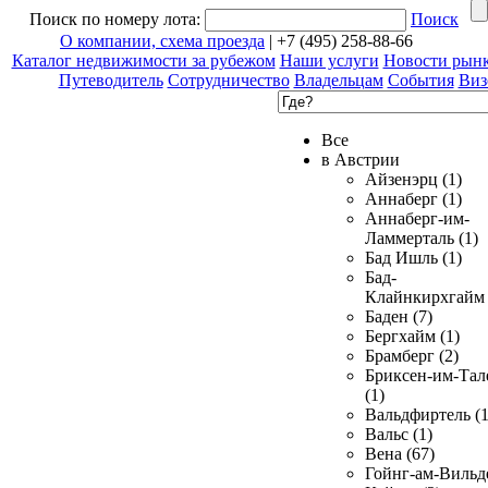
Поиск по номеру лота:
Поиск
О компании, схема проезда
| +7 (495) 258-88-66
Каталог недвижимости за рубежом
Наши услуги
Новости рын
Путеводитель
Сотрудничество
Владельцам
События
Виз
Все
в Австрии
Айзенэрц (1)
Аннаберг (1)
Аннаберг-им-
Ламмерталь (1)
Бад Ишль (1)
Бад-
Клайнкирхгайм 
Баден (7)
Бергхайм (1)
Брамберг (2)
Бриксен-им-Тал
(1)
Вальдфиртель (1
Вальс (1)
Вена (67)
Гойнг-ам-Вильд