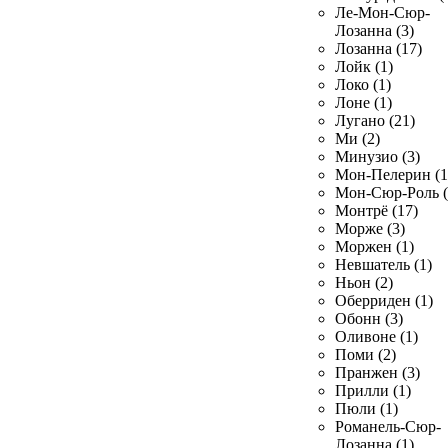
Ле-Мон-Сюр-
Лозанна (3)
Лозанна (17)
Лойк (1)
Локо (1)
Лоне (1)
Лугано (21)
Ми (2)
Минузио (3)
Мон-Пелерин (1
Мон-Сюр-Роль (
Монтрё (17)
Морже (3)
Моржен (1)
Невшатель (1)
Ньон (2)
Оберриден (1)
Обонн (3)
Оливоне (1)
Поми (2)
Пранжен (3)
Прилли (1)
Пюли (1)
Романель-Сюр-
Лозанна (1)