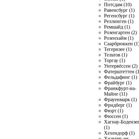
Потсдам (10)
Равенсбург (1)
Регенсбург (1)
Реллинген (1)
Ремшайд (1)
Розенгартен (2)
Розенхайм (1)
Саарбрюккен (1
Тегернзее (1)
Тельтов (1)
Торгау (1)
Унтервёссен (2)
Фатерштеттен (1
Фельдафинг (1)
Фрайбург (1)
Франкфурт-на-
Майне (11)
Фрауенмарк (1)
Фридберг (1)
Фюрт (1)
Фюссен (1)
Хагнау-Бодензе
(1)
Хехендорф (1)
Хильтер-ам-