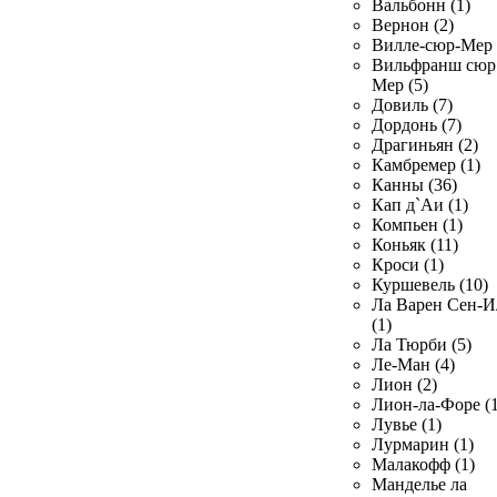
Вальбонн (1)
Вернон (2)
Вилле-сюр-Мер 
Вильфранш сюр
Мер (5)
Довиль (7)
Дордонь (7)
Драгиньян (2)
Камбремер (1)
Канны (36)
Кап д`Аи (1)
Компьен (1)
Коньяк (11)
Кроси (1)
Куршевель (10)
Ла Варен Сен-И
(1)
Ла Тюрби (5)
Ле-Ман (4)
Лион (2)
Лион-ла-Форе (1
Лувье (1)
Лурмарин (1)
Малакофф (1)
Манделье ла