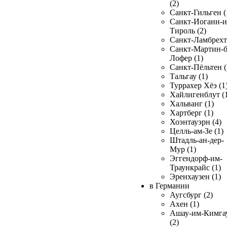
(2)
Санкт-Гильген (
Санкт-Иоганн-и
Тироль (2)
Санкт-Ламбрехт 
Санкт-Мартин-б
Лофер (1)
Санкт-Пёльтен (
Тальгау (1)
Туррахер Хёэ (1
Хайлигенблут (
Хальванг (1)
Хартберг (1)
Хоэнтауэрн (4)
Целль-ам-Зе (1)
Штадль-ан-дер-
Мур (1)
Эггендорф-им-
Траункрайс (1)
Эренхаузен (1)
в Германии
Аугсбург (2)
Ахен (1)
Ашау-им-Кимга
(2)