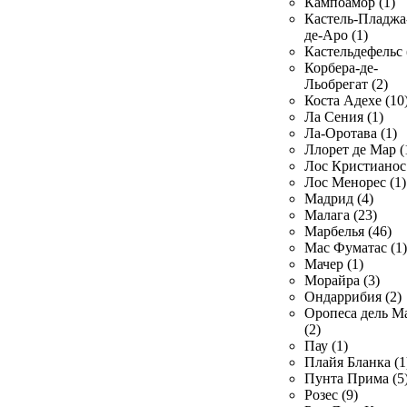
Кампоамор (1)
Кастель-Пладжа
де-Аро (1)
Кастельдефельс 
Корбера-де-
Льобрегат (2)
Коста Адехе (10
Ла Сения (1)
Ла-Оротава (1)
Ллорет де Мар (
Лос Кристианос 
Лос Менорес (1)
Мадрид (4)
Малага (23)
Марбелья (46)
Мас Фуматас (1)
Мачер (1)
Морайра (3)
Ондаррибия (2)
Оропеса дель М
(2)
Пау (1)
Плайя Бланка (1
Пунта Прима (5
Розес (9)