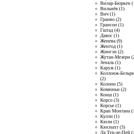
Вилар-Бюркен (
Вильнёв (1)
Вич (1)
Гранво (2)
Грансон (1)
Гштад (4)
Давос (1)
Женева (9)
Жентод (1)
Жингэн (2)
Жутан-Мезери (
Зеналь (1)
Каруж (1)
Коллонж-Бельр
(2)
Колони (5)
Комюньи (2)
Конш (1)
Корсо (3)
Корсье (1)
Кран Монтана (
Кулли (1)
Кюли (1)
Кюснахт (3)
Ла Тур-де-Пей (