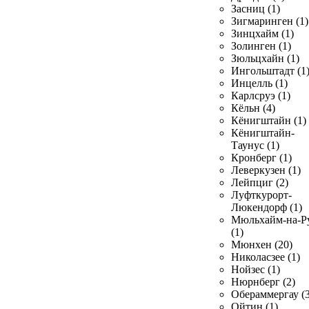
Засниц (1)
Зигмаринген (1)
Зинцхайм (1)
Золинген (1)
Зюльцхайн (1)
Ингольштадт (1
Инцелль (1)
Карлсруэ (1)
Кёльн (4)
Кёнигштайн (1)
Кёнигштайн-
Таунус (1)
Кронберг (1)
Леверкузен (1)
Лейпциг (2)
Луфткурорт-
Люкендорф (1)
Мюльхайм-на-Р
(1)
Мюнхен (20)
Николасзее (1)
Нойзес (1)
Нюрнберг (2)
Обераммергау (3
Ойтин (1)