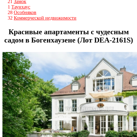
21
Замок
1
Таунхаус
28
Особняков
32
Коммерческой недвижимости
Красивые апартаменты с чудесным
садом в Богенхаузене (Лот DEA-2161S)