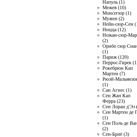
Напуль (1)
Межев (10)
Монсегюр (1)
Мужен (2)
Нейи-сюр-Сен (
Ницца (12)
Ножан-сюр-Ма
(2)
Орибо сюр Сиа
(1)
Париж (120)
Перрос-Гирек (1
Рокебрюн Кап
Мартен (7)
Рюэй-Мальмезо
(1)
Сан Агнес (1)
Сен Жан Кап
Ферра (23)
Сен Лоран д'Эз 
Сен Мартен де 
(1)
Сен Поль де Ва
(2)
Сен-Бриё (3)