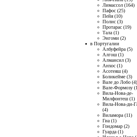
Лимассол (164)
Пафос (25)
Пейя (10)
Полис (3)
Протарас (19)
Тала (1)
Энгоми (2)
в Португалии
Албуфейра (5)
Алгош (1)
Алмансил (3)
Анхос (1)
Асотеяш (4)
Боликейме (3)
Вале до Лобо (4
Вале-Формозу (
Вила-Нова-де-
Милфонтеш (1)
Вила-Нова-ди-Г
(4)
Виламора (11)
Гиа (1)
Гондомар (2)
Гуарда (1)