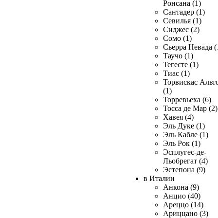
Ронсана (1)
Сантадер (1)
Севилья (1)
Сиджес (2)
Сомо (1)
Сьерра Невада (
Таучо (1)
Тегесте (1)
Тиас (1)
Торвискас Альт
(1)
Торревьеха (6)
Тосса де Мар (2)
Хавея (4)
Эль Дуке (1)
Эль Кабле (1)
Эль Рок (1)
Эсплугес-де-
Льобрегат (4)
Эстепона (9)
в Италии
Анкона (9)
Анцио (40)
Ареццо (14)
Ариццано (3)