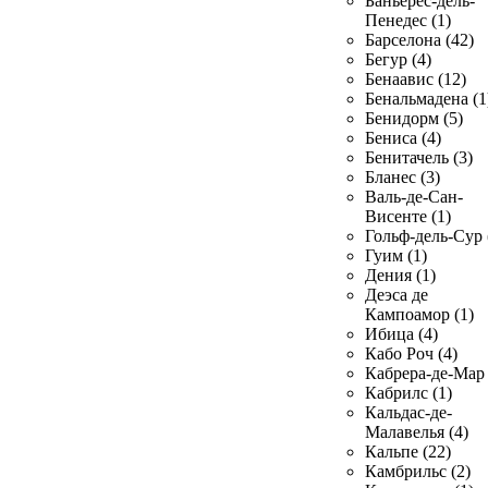
Баньерес-дель-
Пенедес (1)
Барселона (42)
Бегур (4)
Бенаавис (12)
Бенальмадена (1
Бенидорм (5)
Бениса (4)
Бенитачель (3)
Бланес (3)
Валь-де-Сан-
Висенте (1)
Гольф-дель-Сур 
Гуим (1)
Дения (1)
Деэса де
Кампоамор (1)
Ибица (4)
Кабо Роч (4)
Кабрера-де-Мар 
Кабрилс (1)
Кальдас-де-
Малавелья (4)
Кальпе (22)
Камбрильс (2)