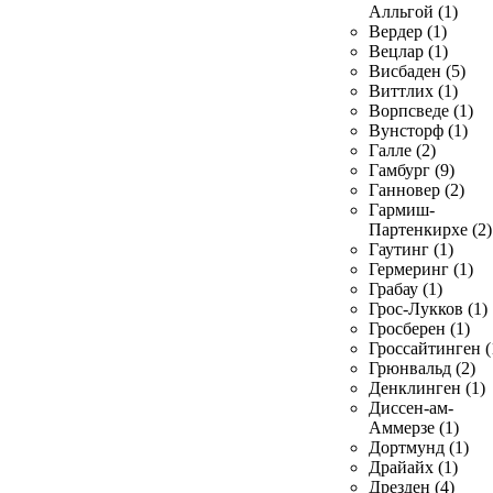
Алльгой (1)
Вердер (1)
Вецлар (1)
Висбаден (5)
Виттлих (1)
Ворпсведе (1)
Вунсторф (1)
Галле (2)
Гамбург (9)
Ганновер (2)
Гармиш-
Партенкирхе (2)
Гаутинг (1)
Гермеринг (1)
Грабау (1)
Грос-Лукков (1)
Гросберен (1)
Гроссайтинген (
Грюнвальд (2)
Денклинген (1)
Диссен-ам-
Аммерзе (1)
Дортмунд (1)
Драйайх (1)
Дрезден (4)