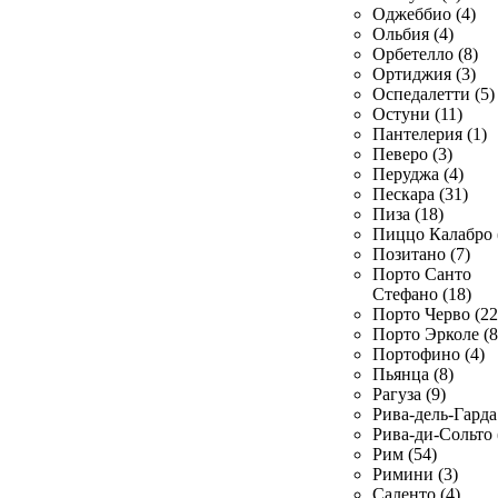
Оджеббио (4)
Ольбия (4)
Орбетелло (8)
Ортиджия (3)
Оспедалетти (5)
Остуни (11)
Пантелерия (1)
Певеро (3)
Перуджа (4)
Пескара (31)
Пиза (18)
Пиццо Калабро 
Позитано (7)
Порто Санто
Стефано (18)
Порто Черво (22
Порто Эрколе (8
Портофино (4)
Пьянца (8)
Рагуза (9)
Рива-дель-Гарда 
Рива-ди-Сольто 
Рим (54)
Римини (3)
Саленто (4)