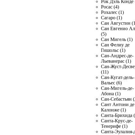
Рок Дэль Конде 
Росас (4)
Рохалес (1)
Сагаро (1)
Сан Августин (1
Сан Евгенио Ал
(5)
Сан Мигель (1)
Сан Фелиу де
Гишольс (1)
Сан-Андрес-де-
Льеванерас (1)
Сан-Жуст-Десве
(11)
Сан-Кугат-дель-
Вальес (6)
Сан-Мигель-де-
Абона (1)
Сан-Себастьян (
Сант Антони де
Калонже (1)
Санта-Брихида (
Санта-Крус-де-
Тенерифе (1)
Санта-Эулалия-д