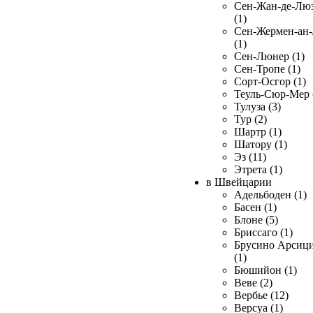
Сен-Жан-де-Лю
(1)
Сен-Жермен-ан
(1)
Сен-Люнер (1)
Сен-Тропе (1)
Сорт-Осгор (1)
Теуль-Сюр-Мер 
Тулуза (3)
Тур (2)
Шартр (1)
Шатору (1)
Эз (11)
Этрета (1)
в Швейцарии
Адельбоден (1)
Басен (1)
Блоне (5)
Бриссаго (1)
Брусино Арсиц
(1)
Бюшийон (1)
Веве (2)
Вербье (12)
Версуа (1)