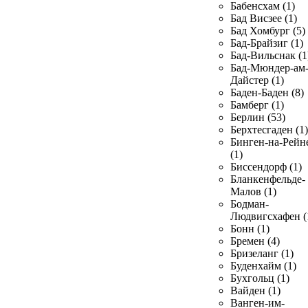
Бабенсхам (1)
Бад Висзее (1)
Бад Хомбург (5)
Бад-Брайзиг (1)
Бад-Вильснак (1
Бад-Мюндер-ам
Дайстер (1)
Баден-Баден (8)
Бамберг (1)
Берлин (53)
Берхтесгаден (1)
Бинген-на-Рейн
(1)
Биссендорф (1)
Бланкенфельде-
Малов (1)
Бодман-
Людвигсхафен (
Бонн (1)
Бремен (4)
Бризеланг (1)
Буденхайм (1)
Бухгольц (1)
Вайден (1)
Ванген-им-