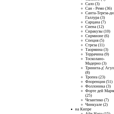
Сало (3)
Сан - Ремо (36)
Санта-Тереза-ди
Галлура (3)
Сарцана (7)
Сиена (12)
Сиракузы (10)
Сирмионе (6)
Специя (5)
Стреза (11)
Таормина (3)
Террачина (9)
Тосколано-
Мадерно (3)
Тринита-д' Агул
(8)
Тропеа (23)
Флоренция (51)
Фоллоника (3)
Форте дей Мар
(25)
Чезантико (7)
Чинкуале (2)
на Кипре
Айя-Напа (15)