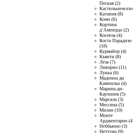
Пеская (2)
Кастильончелло 
Катания (8)
Комо (6)
Кортина
д’Ампеццо (2)
Косенза (4)
Коста Парадизо
(18)
Курмайор (4)
Кьянти (8)
Леза (7)
Ливорно (11)
Лукка (6)
Мадонна ди
Кампильо (4)
Марина-ди-
Каулония (5)
Марсала (3)
Мессина (5)
Милан (10)
Монте
Арджентарио (4
Неббьюно (3)
Неттуно (9)