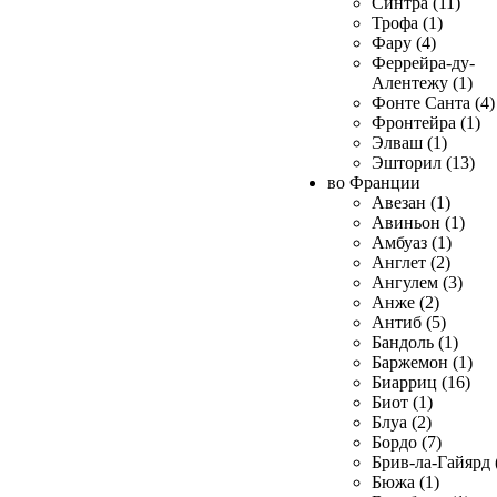
Синтра (11)
Трофа (1)
Фару (4)
Феррейра-ду-
Алентежу (1)
Фонте Санта (4)
Фронтейра (1)
Элваш (1)
Эшторил (13)
во Франции
Авезан (1)
Авиньон (1)
Амбуаз (1)
Англет (2)
Ангулем (3)
Анже (2)
Антиб (5)
Бандоль (1)
Баржемон (1)
Биарриц (16)
Биот (1)
Блуа (2)
Бордо (7)
Брив-ла-Гайярд 
Бюжа (1)