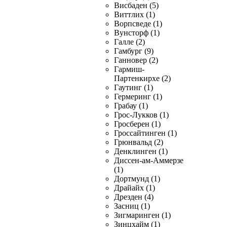
Висбаден (5)
Виттлих (1)
Ворпсведе (1)
Вунсторф (1)
Галле (2)
Гамбург (9)
Ганновер (2)
Гармиш-
Партенкирхе (2)
Гаутинг (1)
Гермеринг (1)
Грабау (1)
Грос-Лукков (1)
Гросберен (1)
Гроссайтинген (1)
Грюнвальд (2)
Денклинген (1)
Диссен-ам-Аммерзе
(1)
Дортмунд (1)
Драйайх (1)
Дрезден (4)
Засниц (1)
Зигмаринген (1)
Зинцхайм (1)