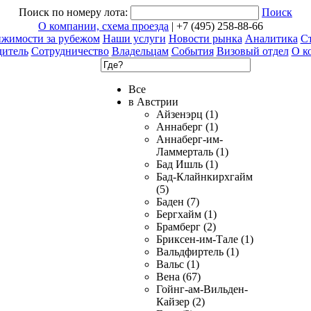
Поиск по номеру лота:
Поиск
О компании, схема проезда
| +7 (495) 258-88-66
ижимости за рубежом
Наши услуги
Новости рынка
Аналитика
Ст
дитель
Сотрудничество
Владельцам
События
Визовый отдел
О к
Все
в Австрии
Айзенэрц (1)
Аннаберг (1)
Аннаберг-им-
Ламмерталь (1)
Бад Ишль (1)
Бад-Клайнкирхгайм
(5)
Баден (7)
Бергхайм (1)
Брамберг (2)
Бриксен-им-Тале (1)
Вальдфиртель (1)
Вальс (1)
Вена (67)
Гойнг-ам-Вильден-
Кайзер (2)