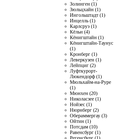
Золинген (1)
Зюльцхайн (1)
Ингольштадт (1)
Инцелль (1)
Карлсруэ (1)
Кёльн (4)
Кёнигштайн (1)
Кёнигштайн-Таунус
(1)
Кронберг (1)
Леверкузен (1)
Лейпциг (2)
Луфткурорт-
Люкендорф (1)
Мюльхайм-на-Руре
(1)
Мюнхен (20)
Николасзее (1)
Нойзес (1)
Нюрнберг (2)
Обераммергау (3)
Ойтин (1)
Потсдам (10)
Равенсбург (1)
Регенсбург (1)