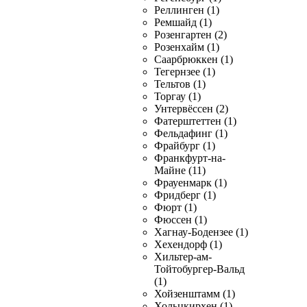
Реллинген (1)
Ремшайд (1)
Розенгартен (2)
Розенхайм (1)
Саарбрюккен (1)
Тегернзее (1)
Тельтов (1)
Торгау (1)
Унтервёссен (2)
Фатерштеттен (1)
Фельдафинг (1)
Фрайбург (1)
Франкфурт-на-
Майне (11)
Фрауенмарк (1)
Фридберг (1)
Фюрт (1)
Фюссен (1)
Хагнау-Бодензее (1)
Хехендорф (1)
Хильтер-ам-
Тойтобургер-Вальд
(1)
Хойзенштамм (1)
Хольцкирхен (1)