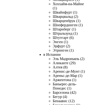
Хоххайм-на-Майне
(1)
Швайнфурт (1)
Шварцвальд (2)
Шварценбрук (1)
Шнефердинген (1)
Штарнберг (1)
Штральзунд (1)
Штутгарт (6)
Энген (1)
Эрфурт (2)
Этринген (1)
в Испании
Эль Мадроньяль (2)
Аликанте (29)
Алтея (8)
Аренис-де-Мунт (1)
Ареньс-де-Мар (1)
Аржентона (1)
Баньерес-дель-
Пенедес (1)
Барселона (42)
Бегур (4)
Бенаавис (12)