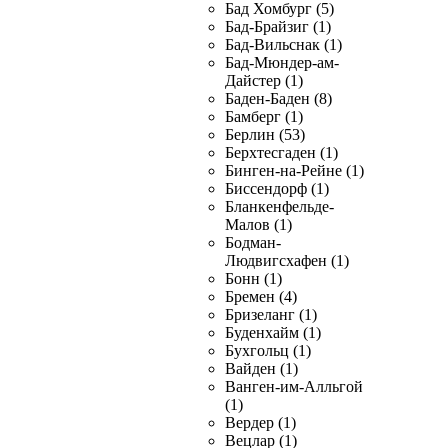
Бад Хомбург (5)
Бад-Брайзиг (1)
Бад-Вильснак (1)
Бад-Мюндер-ам-
Дайстер (1)
Баден-Баден (8)
Бамберг (1)
Берлин (53)
Берхтесгаден (1)
Бинген-на-Рейне (1)
Биссендорф (1)
Бланкенфельде-
Малов (1)
Бодман-
Людвигсхафен (1)
Бонн (1)
Бремен (4)
Бризеланг (1)
Буденхайм (1)
Бухгольц (1)
Вайден (1)
Ванген-им-Алльгой
(1)
Вердер (1)
Вецлар (1)