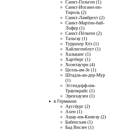
Санкт-Гильген (1)
Санкт-Иоганн-ин-
Тироль (2)
Санкт-Ламбрехт (2)
Санкт-Мартин-бай-
Лофер (1)
Санкт-Пёльтен (2)
Тальгау (1)
Туррахер Хёэ (1)
Хайлигенблут (1)
Хальванг (1)
Хартберг (1)
Хоэнтауэрн (4)
Целль-ам-Зе (1)
Штадль-ан-дер-Мур
(1)
Эггендорф-им-
Траункрайс (1)
Эренхаузен (1)
в Германии
Аугсбург (2)
Ахен (1)
Ашау-им-Кимгау (2)
Бабенсхам (1)
Бад Висзее (1)