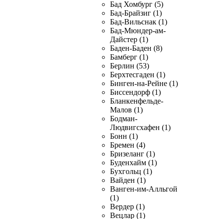
Бад Хомбург (5)
Бад-Брайзиг (1)
Бад-Вильснак (1)
Бад-Мюндер-ам-
Дайстер (1)
Баден-Баден (8)
Бамберг (1)
Берлин (53)
Берхтесгаден (1)
Бинген-на-Рейне (1)
Биссендорф (1)
Бланкенфельде-
Малов (1)
Бодман-
Людвигсхафен (1)
Бонн (1)
Бремен (4)
Бризеланг (1)
Буденхайм (1)
Бухгольц (1)
Вайден (1)
Ванген-им-Алльгой
(1)
Вердер (1)
Вецлар (1)