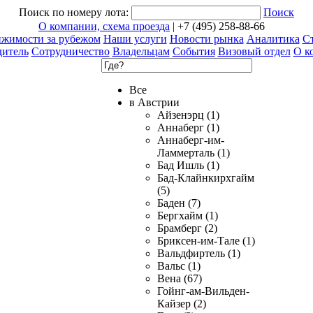
Поиск по номеру лота:
Поиск
О компании, схема проезда
| +7 (495) 258-88-66
ижимости за рубежом
Наши услуги
Новости рынка
Аналитика
Ст
дитель
Сотрудничество
Владельцам
События
Визовый отдел
О к
Все
в Австрии
Айзенэрц (1)
Аннаберг (1)
Аннаберг-им-
Ламмерталь (1)
Бад Ишль (1)
Бад-Клайнкирхгайм
(5)
Баден (7)
Бергхайм (1)
Брамберг (2)
Бриксен-им-Тале (1)
Вальдфиртель (1)
Вальс (1)
Вена (67)
Гойнг-ам-Вильден-
Кайзер (2)