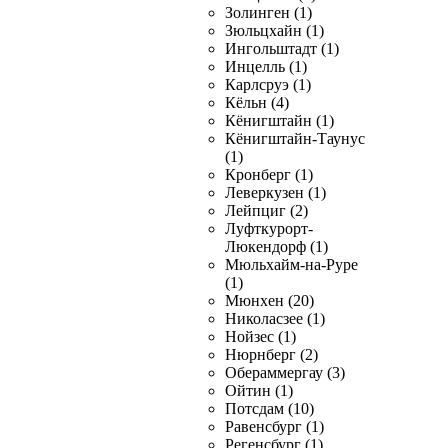
Золинген (1)
Зюльцхайн (1)
Ингольштадт (1)
Инцелль (1)
Карлсруэ (1)
Кёльн (4)
Кёнигштайн (1)
Кёнигштайн-Таунус
(1)
Кронберг (1)
Леверкузен (1)
Лейпциг (2)
Луфткурорт-
Люкендорф (1)
Мюльхайм-на-Руре
(1)
Мюнхен (20)
Николасзее (1)
Нойзес (1)
Нюрнберг (2)
Обераммергау (3)
Ойтин (1)
Потсдам (10)
Равенсбург (1)
Регенсбург (1)