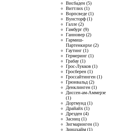
Висбаден (5)
Виттлих (1)
Ворпсведе (1)
Вунсторф (1)
Галле (2)
Гамбург (9)
Ганновер (2)
Гармиш-
Партенкирхе (2)
Гаутинг (1)
Гермеринг (1)
Грабау (1)
Грос-Лукков (1)
Гросберен (1)
Гроссайтинген (1)
Грюнвальд (2)
Денклинген (1)
Диссен-ам-Аммерзе
(1)
Дортмунд (1)
Драйайх (1)
Дрезден (4)
Засниц (1)
Зигмаринген (1)
Зинцхайм (1)