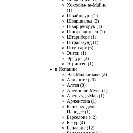
Хоххайм-на-Майне
(1)
Швайнфурт (1)
Шварцвальд (2)
Шварценбрук (1)
Шнефердинген (1)
Штарнберг (1)
Штральзунд (1)
Штутгарт (6)
Энген (1)
Эрфурт (2)
Этринген (1)
в Испании
Эль Мадроньяль (2)
Аликанте (29)
Алтея (8)
Аренис-де-Мунт (1)
Ареньс-де-Мар (1)
Аржентона (1)
Баньерес-дель-
Пенедес (1)
Барселона (42)
Бегур (4)
Бенаавис (12)