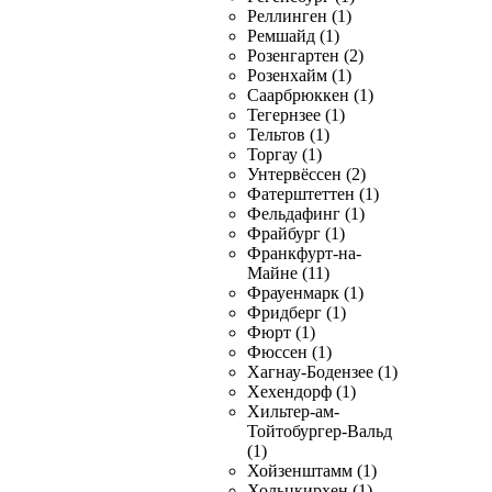
Реллинген (1)
Ремшайд (1)
Розенгартен (2)
Розенхайм (1)
Саарбрюккен (1)
Тегернзее (1)
Тельтов (1)
Торгау (1)
Унтервёссен (2)
Фатерштеттен (1)
Фельдафинг (1)
Фрайбург (1)
Франкфурт-на-
Майне (11)
Фрауенмарк (1)
Фридберг (1)
Фюрт (1)
Фюссен (1)
Хагнау-Бодензее (1)
Хехендорф (1)
Хильтер-ам-
Тойтобургер-Вальд
(1)
Хойзенштамм (1)
Хольцкирхен (1)