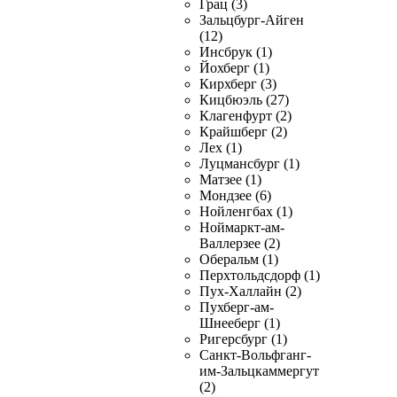
Грац (3)
Зальцбург-Айген
(12)
Инсбрук (1)
Йохберг (1)
Кирхберг (3)
Кицбюэль (27)
Клагенфурт (2)
Крайшберг (2)
Лех (1)
Луцмансбург (1)
Матзее (1)
Мондзее (6)
Нойленгбах (1)
Ноймаркт-ам-
Валлерзее (2)
Оберальм (1)
Перхтольдсдорф (1)
Пух-Халлайн (2)
Пухберг-ам-
Шнееберг (1)
Ригерсбург (1)
Санкт-Вольфганг-
им-Зальцкаммергут
(2)