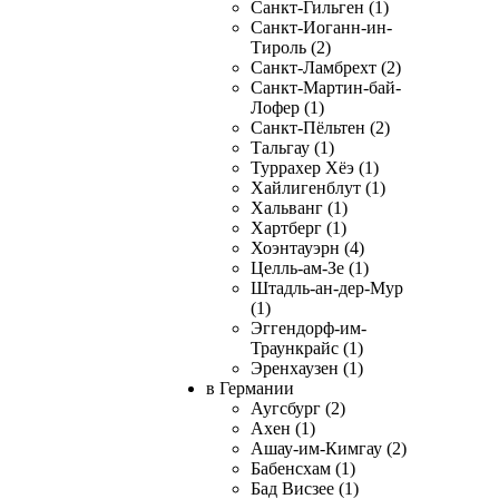
Санкт-Гильген (1)
Санкт-Иоганн-ин-
Тироль (2)
Санкт-Ламбрехт (2)
Санкт-Мартин-бай-
Лофер (1)
Санкт-Пёльтен (2)
Тальгау (1)
Туррахер Хёэ (1)
Хайлигенблут (1)
Хальванг (1)
Хартберг (1)
Хоэнтауэрн (4)
Целль-ам-Зе (1)
Штадль-ан-дер-Мур
(1)
Эггендорф-им-
Траункрайс (1)
Эренхаузен (1)
в Германии
Аугсбург (2)
Ахен (1)
Ашау-им-Кимгау (2)
Бабенсхам (1)
Бад Висзее (1)