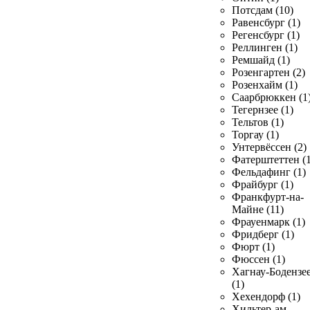
Потсдам (10)
Равенсбург (1)
Регенсбург (1)
Реллинген (1)
Ремшайд (1)
Розенгартен (2)
Розенхайм (1)
Саарбрюккен (1
Тегернзее (1)
Тельтов (1)
Торгау (1)
Унтервёссен (2)
Фатерштеттен (1
Фельдафинг (1)
Фрайбург (1)
Франкфурт-на-
Майне (11)
Фрауенмарк (1)
Фридберг (1)
Фюрт (1)
Фюссен (1)
Хагнау-Бодензе
(1)
Хехендорф (1)
Хильтер-ам-