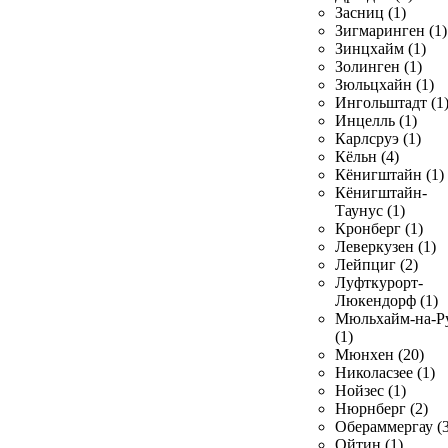
Засниц (1)
Зигмаринген (1)
Зинцхайм (1)
Золинген (1)
Зюльцхайн (1)
Ингольштадт (1
Инцелль (1)
Карлсруэ (1)
Кёльн (4)
Кёнигштайн (1)
Кёнигштайн-
Таунус (1)
Кронберг (1)
Леверкузен (1)
Лейпциг (2)
Луфткурорт-
Люкендорф (1)
Мюльхайм-на-Р
(1)
Мюнхен (20)
Николасзее (1)
Нойзес (1)
Нюрнберг (2)
Обераммергау (3
Ойтин (1)