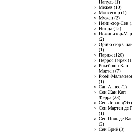
Напуль (1)
Межев (10)
Монсегюр (1)
Мужен (2)
Нейи-сюр-Сен (
Ницца (12)
Ножан-сюр-Ма
(2)
Орибо сюр Сиа
(1)
Париж (120)
Перрос-Гирек (1
Рокебрюн Кап
Мартен (7)
Рюэй-Мальмезо
(1)
Сан Агнес (1)
Сен Жан Кап
Ферра (23)
Сен Лоран д'Эз 
Сен Мартен де 
(1)
Сен Поль де Ва
(2)
Сен-Бриё (3)