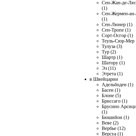
Сен-Жан-де-Лю
(1)
Сен-Жермен-ан
(1)
Сен-Люнер (1)
Сен-Тропе (1)
Сорт-Осгор (1)
Теуль-Сюр-Мер 
Тулуза (3)
Тур (2)
Шартр (1)
Шатору (1)
Эз (11)
Этрета (1)
в Швейцарии
Адельбоден (1)
Басен (1)
Блоне (5)
Бриссаго (1)
Брусино Арсиц
(1)
Бюшийон (1)
Веве (2)
Вербье (12)
Версуа (1)