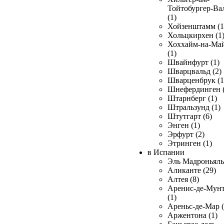
Тойтобургер-Ва
(1)
Хойзенштамм (1
Хольцкирхен (1
Хоххайм-на-Ма
(1)
Швайнфурт (1)
Шварцвальд (2)
Шварценбрук (1
Шнефердинген (
Штарнберг (1)
Штральзунд (1)
Штутгарт (6)
Энген (1)
Эрфурт (2)
Этринген (1)
в Испании
Эль Мадроньяль 
Аликанте (29)
Алтея (8)
Аренис-де-Мун
(1)
Ареньс-де-Мар (
Аржентона (1)