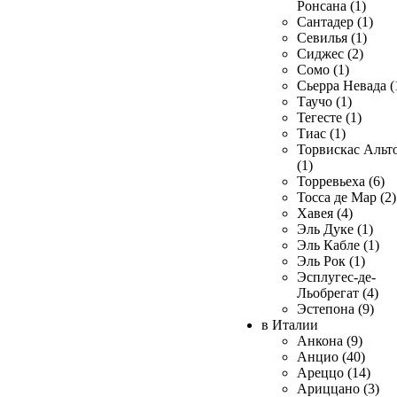
Ронсана (1)
Сантадер (1)
Севилья (1)
Сиджес (2)
Сомо (1)
Сьерра Невада (
Таучо (1)
Тегесте (1)
Тиас (1)
Торвискас Альт
(1)
Торревьеха (6)
Тосса де Мар (2)
Хавея (4)
Эль Дуке (1)
Эль Кабле (1)
Эль Рок (1)
Эсплугес-де-
Льобрегат (4)
Эстепона (9)
в Италии
Анкона (9)
Анцио (40)
Ареццо (14)
Ариццано (3)