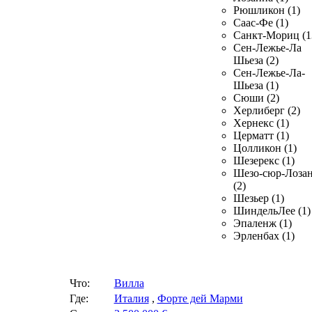
Рюшликон (1)
Саас-Фе (1)
Санкт-Мориц (1
Сен-Лежье-Ла
Шьеза (2)
Сен-Лежье-Ла-
Шьеза (1)
Сюши (2)
Херлиберг (2)
Хернекс (1)
Церматт (1)
Цолликон (1)
Шезерекс (1)
Шезо-сюр-Лоза
(2)
Шезьер (1)
ШиндельЛее (1)
Эпаленж (1)
Эрленбах (1)
Что:
Вилла
Где:
Италия
,
Форте дей Марми