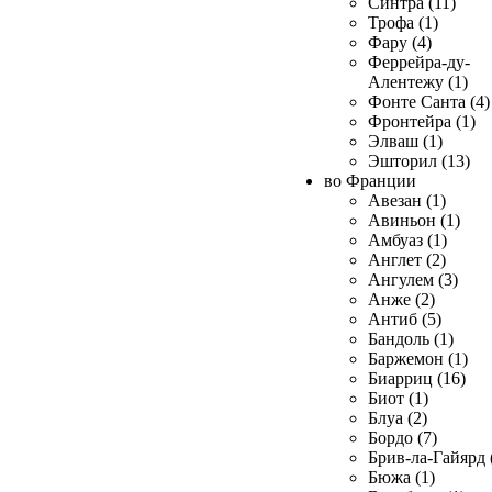
Синтра (11)
Трофа (1)
Фару (4)
Феррейра-ду-
Алентежу (1)
Фонте Санта (4)
Фронтейра (1)
Элваш (1)
Эшторил (13)
во Франции
Авезан (1)
Авиньон (1)
Амбуаз (1)
Англет (2)
Ангулем (3)
Анже (2)
Антиб (5)
Бандоль (1)
Баржемон (1)
Биарриц (16)
Биот (1)
Блуа (2)
Бордо (7)
Брив-ла-Гайярд 
Бюжа (1)