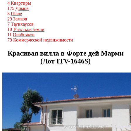
4
Квартиры
175
Домов
8
Шале
29
Замков
7
Таунхаусов
10
Участков земли
11
Особняков
79
Коммерческой недвижимости
Красивая вилла в Форте дей Марми
(Лот ITV-1646S)