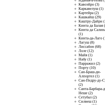
Иданья-а-Нова (
Кавоэйро (3)
Каркавелуш (1)
Картейра (2)
Кашкайш (29)
Каштру-Дайри (
Кинта да Балая (
Кинта да Салин
(1)
Кинта-да-Лаго (
Лагуш (8)
Лиссабон (68)
Лоле (12)
Майя (1)
Набу (1)
Парражил (2)
Порту (10)
Сан-Браш-ди-
Алпортел (1)
Сан-Педру-ду-С
(2)
Санта-Барбара-д
Неше (2)
Сетубал (2)
Силвеш (1)