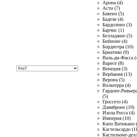
Арона (4)
Асти (7)
Бавено (5)
Бадези (4)
Бардолино (3)
Барчис (1)
Белладжио (5)
Бибионе (4)
Бордигера (10)
Бриатико (9)
Валь-ди-Фасса (
Варесе (8)
Хочу
Венеция (3)
купить
Вербания (13)
Верона (5)
Вольтерра (4)
Гардоне-Ривьер
(5)
Гроссето (4)
Дзамброне (19)
Изола Росса (4)
Империя (10)
Капо Ватикано (
Кастельсардо (1
Кастильоне-делл