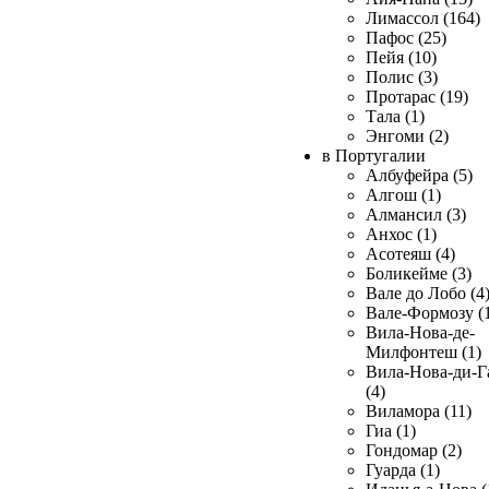
Лимассол (164)
Пафос (25)
Пейя (10)
Полис (3)
Протарас (19)
Тала (1)
Энгоми (2)
в Португалии
Албуфейра (5)
Алгош (1)
Алмансил (3)
Анхос (1)
Асотеяш (4)
Боликейме (3)
Вале до Лобо (4
Вале-Формозу (
Вила-Нова-де-
Милфонтеш (1)
Вила-Нова-ди-Г
(4)
Виламора (11)
Гиа (1)
Гондомар (2)
Гуарда (1)