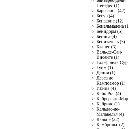
Баньерес-дель-
Пенедес (1)
Барселона (42)
Бегур (4)
Бенаавис (12)
Бенальмадена (1
Бенидорм (5)
Бениса (4)
Бенитачель (3)
Бланес (3)
Валь-де-Сан-
Висенте (1)
Гольф-дель-Сур 
Гуим (1)
Дения (1)
Деэса де
Кампоамор (1)
Ибица (4)
Кабо Роч (4)
Кабрера-де-Мар 
Кабрилс (1)
Кальдас-де-
Малавелья (4)
Кальпе (22)
Камбрильс (2)