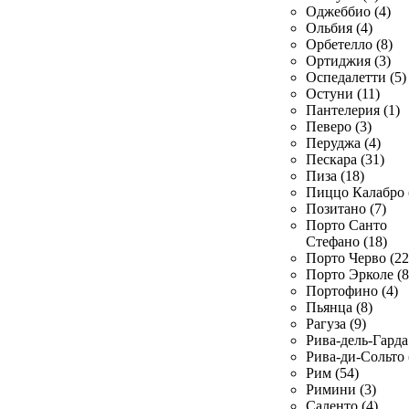
Оджеббио (4)
Ольбия (4)
Орбетелло (8)
Ортиджия (3)
Оспедалетти (5)
Остуни (11)
Пантелерия (1)
Певеро (3)
Перуджа (4)
Пескара (31)
Пиза (18)
Пиццо Калабро 
Позитано (7)
Порто Санто
Стефано (18)
Порто Черво (22
Порто Эрколе (8
Портофино (4)
Пьянца (8)
Рагуза (9)
Рива-дель-Гарда 
Рива-ди-Сольто 
Рим (54)
Римини (3)
Саленто (4)