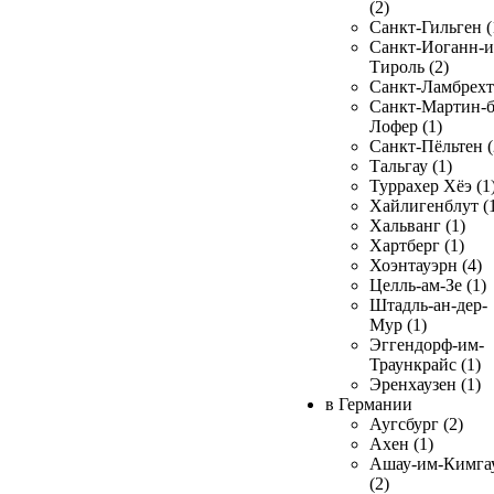
(2)
Санкт-Гильген (
Санкт-Иоганн-и
Тироль (2)
Санкт-Ламбрехт 
Санкт-Мартин-б
Лофер (1)
Санкт-Пёльтен (
Тальгау (1)
Туррахер Хёэ (1
Хайлигенблут (
Хальванг (1)
Хартберг (1)
Хоэнтауэрн (4)
Целль-ам-Зе (1)
Штадль-ан-дер-
Мур (1)
Эггендорф-им-
Траункрайс (1)
Эренхаузен (1)
в Германии
Аугсбург (2)
Ахен (1)
Ашау-им-Кимга
(2)