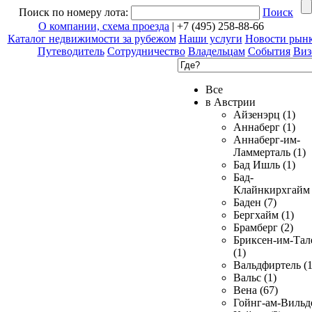
Поиск по номеру лота:
Поиск
О компании, схема проезда
| +7 (495) 258-88-66
Каталог недвижимости за рубежом
Наши услуги
Новости рын
Путеводитель
Сотрудничество
Владельцам
События
Виз
Все
в Австрии
Айзенэрц (1)
Аннаберг (1)
Аннаберг-им-
Ламмерталь (1)
Бад Ишль (1)
Бад-
Клайнкирхгайм 
Баден (7)
Бергхайм (1)
Брамберг (2)
Бриксен-им-Тал
(1)
Вальдфиртель (1
Вальс (1)
Вена (67)
Гойнг-ам-Вильд