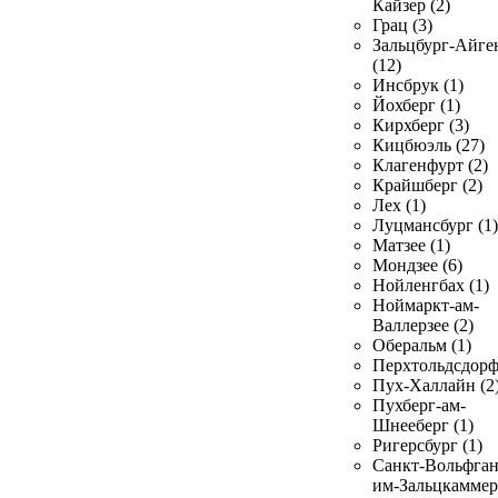
Кайзер (2)
Грац (3)
Зальцбург-Айге
(12)
Инсбрук (1)
Йохберг (1)
Кирхберг (3)
Кицбюэль (27)
Клагенфурт (2)
Крайшберг (2)
Лех (1)
Луцмансбург (1)
Матзее (1)
Мондзее (6)
Нойленгбах (1)
Ноймаркт-ам-
Валлерзее (2)
Оберальм (1)
Перхтольдсдорф
Пух-Халлайн (2
Пухберг-ам-
Шнееберг (1)
Ригерсбург (1)
Санкт-Вольфган
им-Зальцкаммер