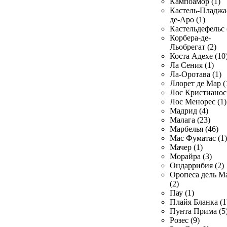
Кампоамор (1)
Кастель-Пладжа
де-Аро (1)
Кастельдефельс 
Корбера-де-
Льобрегат (2)
Коста Адехе (10
Ла Сения (1)
Ла-Оротава (1)
Ллорет де Мар (
Лос Кристианос 
Лос Менорес (1)
Мадрид (4)
Малага (23)
Марбелья (46)
Мас Фуматас (1)
Мачер (1)
Морайра (3)
Ондаррибия (2)
Оропеса дель М
(2)
Пау (1)
Плайя Бланка (1
Пунта Прима (5
Розес (9)