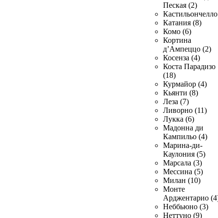
Пеская (2)
Кастильончелло 
Катания (8)
Комо (6)
Кортина
д’Ампеццо (2)
Косенза (4)
Коста Парадизо
(18)
Курмайор (4)
Кьянти (8)
Леза (7)
Ливорно (11)
Лукка (6)
Мадонна ди
Кампильо (4)
Марина-ди-
Каулония (5)
Марсала (3)
Мессина (5)
Милан (10)
Монте
Арджентарио (4
Неббьюно (3)
Неттуно (9)