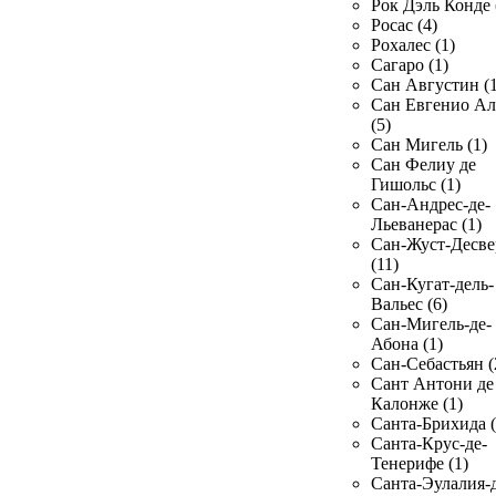
Рок Дэль Конде 
Росас (4)
Рохалес (1)
Сагаро (1)
Сан Августин (1
Сан Евгенио Ал
(5)
Сан Мигель (1)
Сан Фелиу де
Гишольс (1)
Сан-Андрес-де-
Льеванерас (1)
Сан-Жуст-Десве
(11)
Сан-Кугат-дель-
Вальес (6)
Сан-Мигель-де-
Абона (1)
Сан-Себастьян (
Сант Антони де
Калонже (1)
Санта-Брихида (
Санта-Крус-де-
Тенерифе (1)
Санта-Эулалия-д