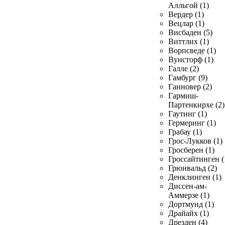
Алльгой (1)
Вердер (1)
Вецлар (1)
Висбаден (5)
Виттлих (1)
Ворпсведе (1)
Вунсторф (1)
Галле (2)
Гамбург (9)
Ганновер (2)
Гармиш-
Партенкирхе (2)
Гаутинг (1)
Гермеринг (1)
Грабау (1)
Грос-Лукков (1)
Гросберен (1)
Гроссайтинген (
Грюнвальд (2)
Денклинген (1)
Диссен-ам-
Аммерзе (1)
Дортмунд (1)
Драйайх (1)
Дрезден (4)