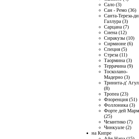
Сало (3)
Сан - Ремо (36)
Санта-Тереза-ди
Галлура (3)
Сарцана (7)
Сиена (12)
Сиракузы (10)
Сирмионе (6)
Специя (5)
Стреза (11)
Таормина (3)
Террачина (9)
Тосколано-
Мадерно (3)
Тринита-д' Агул
(8)
Тропеа (23)
Флоренция (51)
Фоллоника (3)
Форте дей Мар
(25)
Чезантико (7)
Чинкуале (2)
на Кипре
Айя-Напа (15)