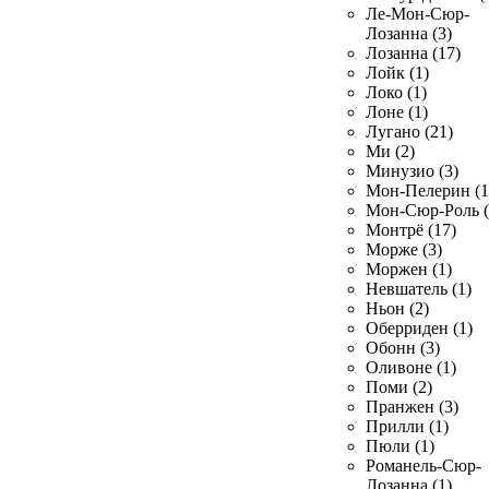
Ле-Мон-Сюр-
Лозанна (3)
Лозанна (17)
Лойк (1)
Локо (1)
Лоне (1)
Лугано (21)
Ми (2)
Минузио (3)
Мон-Пелерин (1
Мон-Сюр-Роль (
Монтрё (17)
Морже (3)
Моржен (1)
Невшатель (1)
Ньон (2)
Оберриден (1)
Обонн (3)
Оливоне (1)
Поми (2)
Пранжен (3)
Прилли (1)
Пюли (1)
Романель-Сюр-
Лозанна (1)