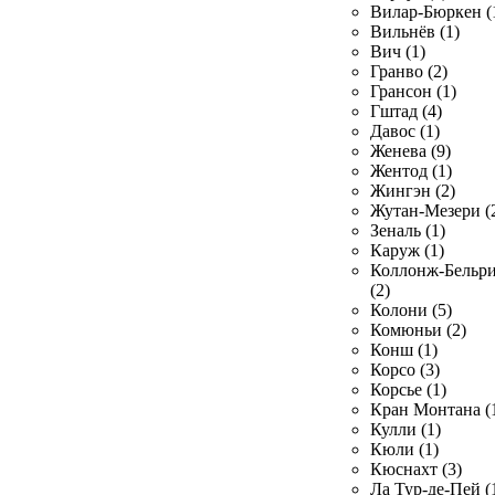
Вилар-Бюркен (
Вильнёв (1)
Вич (1)
Гранво (2)
Грансон (1)
Гштад (4)
Давос (1)
Женева (9)
Жентод (1)
Жингэн (2)
Жутан-Мезери (
Зеналь (1)
Каруж (1)
Коллонж-Бельр
(2)
Колони (5)
Комюньи (2)
Конш (1)
Корсо (3)
Корсье (1)
Кран Монтана (
Кулли (1)
Кюли (1)
Кюснахт (3)
Ла Тур-де-Пей (