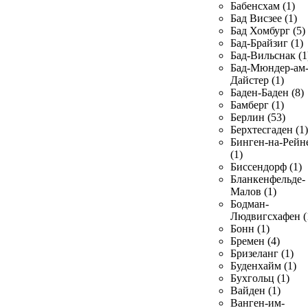
Бабенсхам (1)
Бад Висзее (1)
Бад Хомбург (5)
Бад-Брайзиг (1)
Бад-Вильснак (1
Бад-Мюндер-ам
Дайстер (1)
Баден-Баден (8)
Бамберг (1)
Берлин (53)
Берхтесгаден (1)
Бинген-на-Рейн
(1)
Биссендорф (1)
Бланкенфельде-
Малов (1)
Бодман-
Людвигсхафен (
Бонн (1)
Бремен (4)
Бризеланг (1)
Буденхайм (1)
Бухгольц (1)
Вайден (1)
Ванген-им-