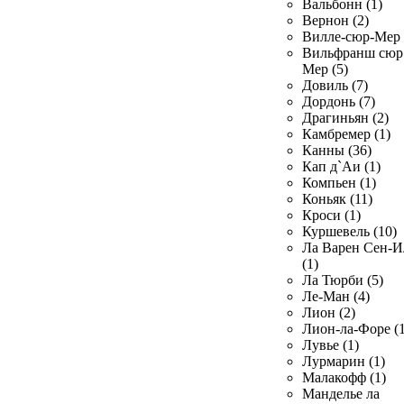
Вальбонн (1)
Вернон (2)
Вилле-сюр-Мер 
Вильфранш сюр
Мер (5)
Довиль (7)
Дордонь (7)
Драгиньян (2)
Камбремер (1)
Канны (36)
Кап д`Аи (1)
Компьен (1)
Коньяк (11)
Кроси (1)
Куршевель (10)
Ла Варен Сен-И
(1)
Ла Тюрби (5)
Ле-Ман (4)
Лион (2)
Лион-ла-Форе (1
Лувье (1)
Лурмарин (1)
Малакофф (1)
Манделье ла