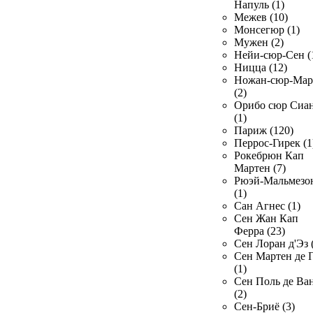
Напуль (1)
Межев (10)
Монсегюр (1)
Мужен (2)
Нейи-сюр-Сен (
Ницца (12)
Ножан-сюр-Ма
(2)
Орибо сюр Сиа
(1)
Париж (120)
Перрос-Гирек (1
Рокебрюн Кап
Мартен (7)
Рюэй-Мальмезо
(1)
Сан Агнес (1)
Сен Жан Кап
Ферра (23)
Сен Лоран д'Эз 
Сен Мартен де 
(1)
Сен Поль де Ва
(2)
Сен-Бриё (3)