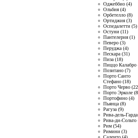
Оджеббио (4)
Ольбия (4)
Орбетелло (8)
Ортиджия (3)
Оспедалетти (5)
Остуни (11)
Пантелерия (1)
Певеро (3)
Перуджа (4)
Пескара (31)
Пиза (18)
Пиццо Калабро 
Позитано (7)
Порто Санто
Стефано (18)
Порто Черво (22
Порто Эрколе (8
Портофино (4)
Пьянца (8)
Рагуза (9)
Рива-дель-Гарда 
Рива-ди-Сольто 
Рим (54)
Римини (3)
Саленто (4)