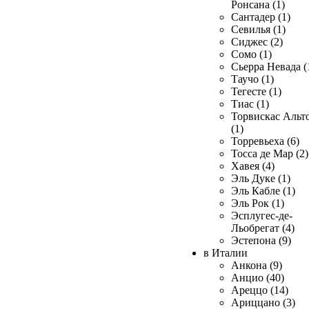
Ронсана (1)
Сантадер (1)
Севилья (1)
Сиджес (2)
Сомо (1)
Сьерра Невада (
Таучо (1)
Тегесте (1)
Тиас (1)
Торвискас Альт
(1)
Торревьеха (6)
Тосса де Мар (2)
Хавея (4)
Эль Дуке (1)
Эль Кабле (1)
Эль Рок (1)
Эсплугес-де-
Льобрегат (4)
Эстепона (9)
в Италии
Анкона (9)
Анцио (40)
Ареццо (14)
Ариццано (3)