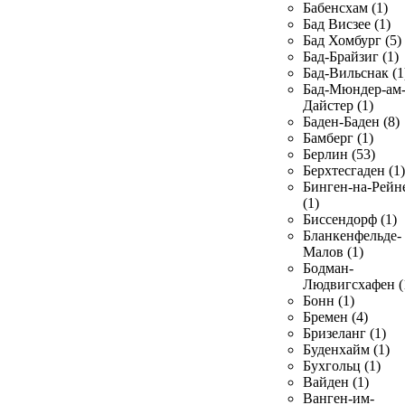
Бабенсхам (1)
Бад Висзее (1)
Бад Хомбург (5)
Бад-Брайзиг (1)
Бад-Вильснак (1
Бад-Мюндер-ам
Дайстер (1)
Баден-Баден (8)
Бамберг (1)
Берлин (53)
Берхтесгаден (1)
Бинген-на-Рейн
(1)
Биссендорф (1)
Бланкенфельде-
Малов (1)
Бодман-
Людвигсхафен (
Бонн (1)
Бремен (4)
Бризеланг (1)
Буденхайм (1)
Бухгольц (1)
Вайден (1)
Ванген-им-