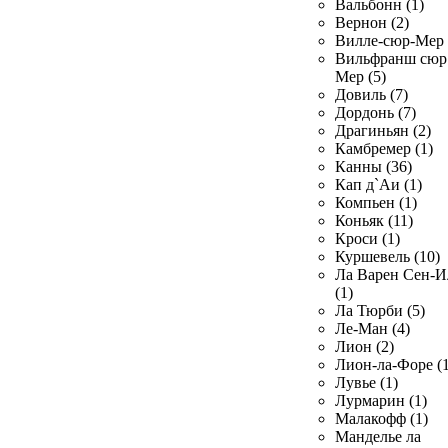
Вальбонн (1)
Вернон (2)
Вилле-сюр-Мер 
Вильфранш сюр
Мер (5)
Довиль (7)
Дордонь (7)
Драгиньян (2)
Камбремер (1)
Канны (36)
Кап д`Аи (1)
Компьен (1)
Коньяк (11)
Кроси (1)
Куршевель (10)
Ла Варен Сен-И
(1)
Ла Тюрби (5)
Ле-Ман (4)
Лион (2)
Лион-ла-Форе (1
Лувье (1)
Лурмарин (1)
Малакофф (1)
Манделье ла