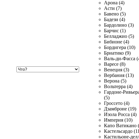
Арона (4)
Асти (7)
Бавено (5)
Бадези (4)
Бардолино (3)
Барчис (1)
Белладжио (5)
Бибионе (4)
Бордигера (10)
Бриатико (9)
Валь-ди-Фасса (
Варесе (8)
Хочу
Венеция (3)
купить
Вербания (13)
Верона (5)
Вольтерра (4)
Гардоне-Ривьер
(5)
Гроссето (4)
Дзамброне (19)
Изола Росса (4)
Империя (10)
Капо Ватикано (
Кастельсардо (1
Кастильоне-делл