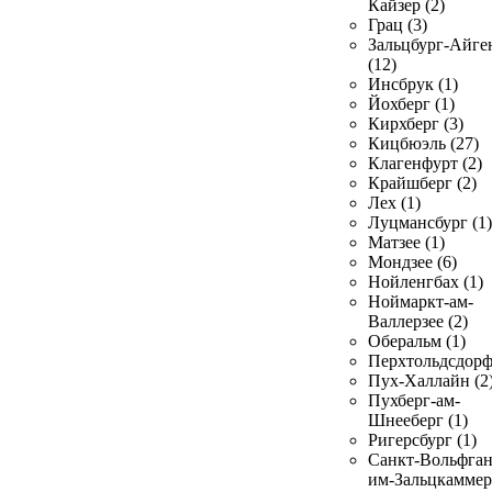
Кайзер (2)
Грац (3)
Зальцбург-Айге
(12)
Инсбрук (1)
Йохберг (1)
Кирхберг (3)
Кицбюэль (27)
Клагенфурт (2)
Крайшберг (2)
Лех (1)
Луцмансбург (1)
Матзее (1)
Мондзее (6)
Нойленгбах (1)
Ноймаркт-ам-
Валлерзее (2)
Оберальм (1)
Перхтольдсдорф
Пух-Халлайн (2
Пухберг-ам-
Шнееберг (1)
Ригерсбург (1)
Санкт-Вольфган
им-Зальцкаммер