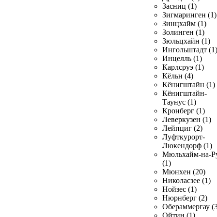
Засниц (1)
Зигмаринген (1)
Зинцхайм (1)
Золинген (1)
Зюльцхайн (1)
Ингольштадт (1
Инцелль (1)
Карлсруэ (1)
Кёльн (4)
Кёнигштайн (1)
Кёнигштайн-
Таунус (1)
Кронберг (1)
Леверкузен (1)
Лейпциг (2)
Луфткурорт-
Люкендорф (1)
Мюльхайм-на-Р
(1)
Мюнхен (20)
Николасзее (1)
Нойзес (1)
Нюрнберг (2)
Обераммергау (3
Ойтин (1)