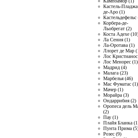
Кампоамор (1)
Кастель-Пладжа
де-Аро (1)
Кастельдефельс 
Корбера-де-
Льобрегат (2)
Коста Адехе (10
Ла Сения (1)
Ла-Оротава (1)
Ллорет де Мар (
Лос Кристианос 
Лос Менорес (1)
Мадрид (4)
Малага (23)
Марбелья (46)
Мас Фуматас (1)
Мачер (1)
Морайра (3)
Ондаррибия (2)
Оропеса дель М
(2)
Пау (1)
Плайя Бланка (1
Пунта Прима (5
Розес (9)