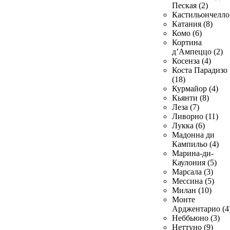
Пеская (2)
Кастильончелло 
Катания (8)
Комо (6)
Кортина
д’Ампеццо (2)
Косенза (4)
Коста Парадизо
(18)
Курмайор (4)
Кьянти (8)
Леза (7)
Ливорно (11)
Лукка (6)
Мадонна ди
Кампильо (4)
Марина-ди-
Каулония (5)
Марсала (3)
Мессина (5)
Милан (10)
Монте
Арджентарио (4
Неббьюно (3)
Неттуно (9)