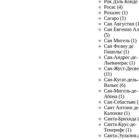
Рок Дэль Конде 
Росас (4)
Рохалес (1)
Сагаро (1)
Сан Августин (1
Сан Евгенио Ал
(5)
Сан Мигель (1)
Сан Фелиу де
Гишольс (1)
Сан-Андрес-де-
Льеванерас (1)
Сан-Жуст-Десве
(11)
Сан-Кугат-дель-
Вальес (6)
Сан-Мигель-де-
Абона (1)
Сан-Себастьян (
Сант Антони де
Калонже (1)
Санта-Брихида (
Санта-Крус-де-
Тенерифе (1)
Санта-Эулалия-д