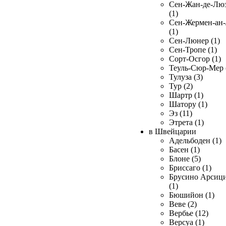
Сен-Жан-де-Лю
(1)
Сен-Жермен-ан
(1)
Сен-Люнер (1)
Сен-Тропе (1)
Сорт-Осгор (1)
Теуль-Сюр-Мер 
Тулуза (3)
Тур (2)
Шартр (1)
Шатору (1)
Эз (11)
Этрета (1)
в Швейцарии
Адельбоден (1)
Басен (1)
Блоне (5)
Бриссаго (1)
Брусино Арсиц
(1)
Бюшийон (1)
Веве (2)
Вербье (12)
Версуа (1)