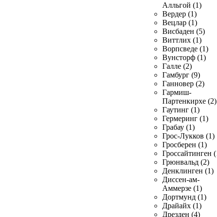
Алльгой (1)
Вердер (1)
Вецлар (1)
Висбаден (5)
Виттлих (1)
Ворпсведе (1)
Вунсторф (1)
Галле (2)
Гамбург (9)
Ганновер (2)
Гармиш-
Партенкирхе (2)
Гаутинг (1)
Гермеринг (1)
Грабау (1)
Грос-Лукков (1)
Гросберен (1)
Гроссайтинген (
Грюнвальд (2)
Денклинген (1)
Диссен-ам-
Аммерзе (1)
Дортмунд (1)
Драйайх (1)
Дрезден (4)