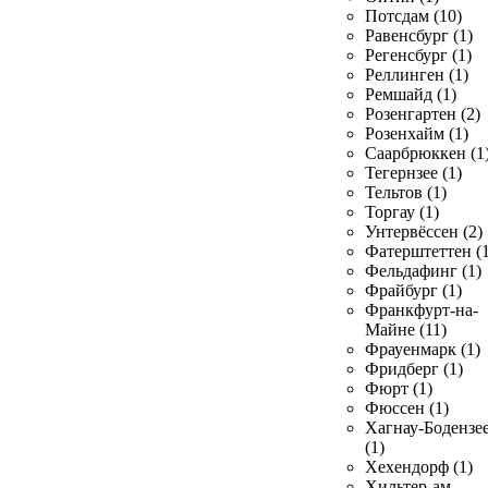
Потсдам (10)
Равенсбург (1)
Регенсбург (1)
Реллинген (1)
Ремшайд (1)
Розенгартен (2)
Розенхайм (1)
Саарбрюккен (1
Тегернзее (1)
Тельтов (1)
Торгау (1)
Унтервёссен (2)
Фатерштеттен (1
Фельдафинг (1)
Фрайбург (1)
Франкфурт-на-
Майне (11)
Фрауенмарк (1)
Фридберг (1)
Фюрт (1)
Фюссен (1)
Хагнау-Бодензе
(1)
Хехендорф (1)
Хильтер-ам-