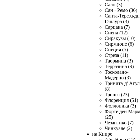
Сало (3)
Сан - Ремо (36)
Санта-Тереза-ди
Галлура (3)
Сарцана (7)
Сиена (12)
Сиракузы (10)
Сирмионе (6)
Специя (5)
Стреза (11)
Таормина (3)
Террачина (9)
Тосколано-
Мадерно (3)
Тринита-д' Агул
(8)
Тропеа (23)
Флоренция (51)
Фоллоника (3)
Форте дей Мар
(25)
Чезантико (7)
Чинкуале (2)
на Кипре
Айя-Напа (15)