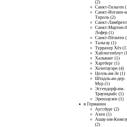
(2)
Санкт-Гильген (
Санкт-Иоганн-и
Тироль (2)
Санкт-Ламбрехт 
Санкт-Мартин-б
Лофер (1)
Санкт-Пёльтен (
Тальгау (1)
Туррахер Хёэ (1
Хайлигенблут (
Хальванг (1)
Хартберг (1)
Хоэнтауэрн (4)
Целль-ам-Зе (1)
Штадль-ан-дер-
Мур (1)
Эггендорф-им-
Траункрайс (1)
Эренхаузен (1)
в Германии
Аугсбург (2)
Ахен (1)
Ашау-им-Кимга
(2)