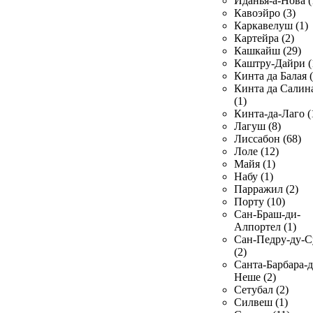
Иданья-а-Нова (
Кавоэйро (3)
Каркавелуш (1)
Картейра (2)
Кашкайш (29)
Каштру-Дайри (
Кинта да Балая (
Кинта да Салин
(1)
Кинта-да-Лаго (
Лагуш (8)
Лиссабон (68)
Лоле (12)
Майя (1)
Набу (1)
Парражил (2)
Порту (10)
Сан-Браш-ди-
Алпортел (1)
Сан-Педру-ду-С
(2)
Санта-Барбара-д
Неше (2)
Сетубал (2)
Силвеш (1)