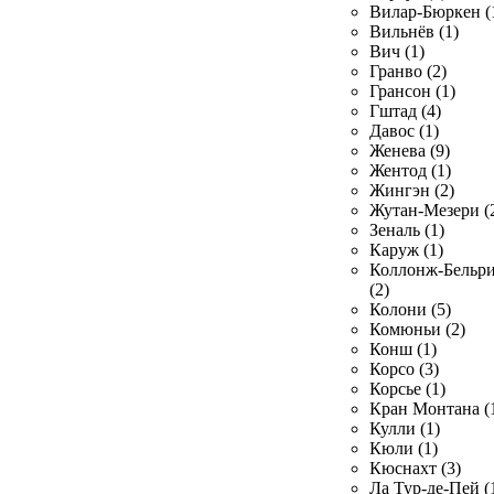
Вилар-Бюркен (
Вильнёв (1)
Вич (1)
Гранво (2)
Грансон (1)
Гштад (4)
Давос (1)
Женева (9)
Жентод (1)
Жингэн (2)
Жутан-Мезери (
Зеналь (1)
Каруж (1)
Коллонж-Бельр
(2)
Колони (5)
Комюньи (2)
Конш (1)
Корсо (3)
Корсье (1)
Кран Монтана (
Кулли (1)
Кюли (1)
Кюснахт (3)
Ла Тур-де-Пей (