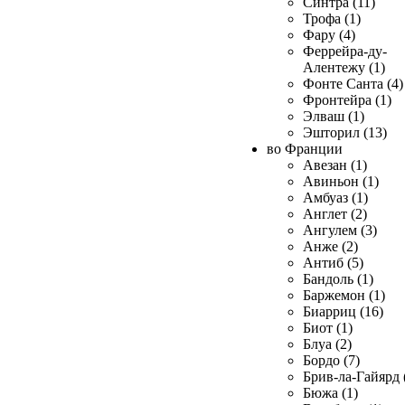
Синтра (11)
Трофа (1)
Фару (4)
Феррейра-ду-
Алентежу (1)
Фонте Санта (4)
Фронтейра (1)
Элваш (1)
Эшторил (13)
во Франции
Авезан (1)
Авиньон (1)
Амбуаз (1)
Англет (2)
Ангулем (3)
Анже (2)
Антиб (5)
Бандоль (1)
Баржемон (1)
Биарриц (16)
Биот (1)
Блуа (2)
Бордо (7)
Брив-ла-Гайярд 
Бюжа (1)