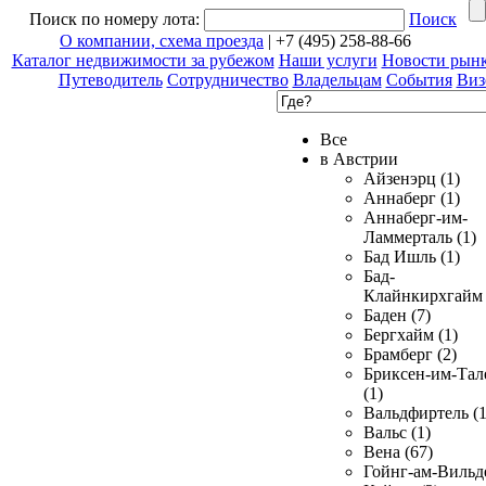
Поиск по номеру лота:
Поиск
О компании, схема проезда
| +7 (495) 258-88-66
Каталог недвижимости за рубежом
Наши услуги
Новости рын
Путеводитель
Сотрудничество
Владельцам
События
Виз
Все
в Австрии
Айзенэрц (1)
Аннаберг (1)
Аннаберг-им-
Ламмерталь (1)
Бад Ишль (1)
Бад-
Клайнкирхгайм 
Баден (7)
Бергхайм (1)
Брамберг (2)
Бриксен-им-Тал
(1)
Вальдфиртель (1
Вальс (1)
Вена (67)
Гойнг-ам-Вильд