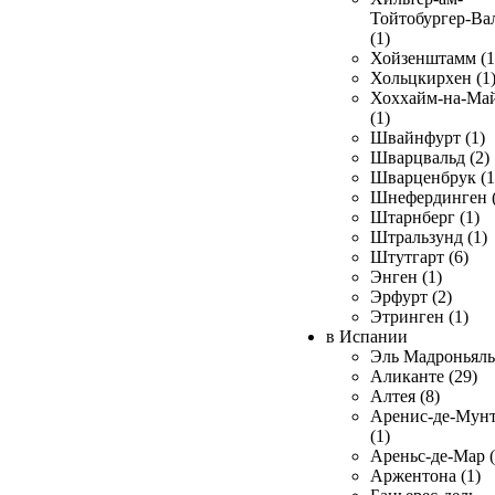
Тойтобургер-Ва
(1)
Хойзенштамм (1
Хольцкирхен (1
Хоххайм-на-Ма
(1)
Швайнфурт (1)
Шварцвальд (2)
Шварценбрук (1
Шнефердинген (
Штарнберг (1)
Штральзунд (1)
Штутгарт (6)
Энген (1)
Эрфурт (2)
Этринген (1)
в Испании
Эль Мадроньяль 
Аликанте (29)
Алтея (8)
Аренис-де-Мун
(1)
Ареньс-де-Мар (
Аржентона (1)