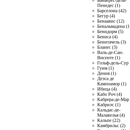
Баньерес-дель-
Пенедес (1)
Барселона (42)
Бегур (4)
Бенаавис (12)
Бенальмадена (1
Бенидорм (5)
Бениса (4)
Бенитачель (3)
Бланес (3)
Валь-де-Сан-
Висенте (1)
Гольф-дель-Сур 
Гуим (1)
Дения (1)
Деэса де
Кампоамор (1)
Ибица (4)
Кабо Роч (4)
Кабрера-де-Мар 
Кабрилс (1)
Кальдас-де-
Малавелья (4)
Кальпе (22)
Камбрильс (2)