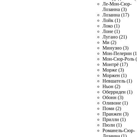
Ле-Мон-Сюр-
Лозанна (3)
Лозанна (17)
Лойк (1)
Локо (1)
Лоне (1)
Лугано (21)
Ми (2)
Минузио (3)
Мон-Пелерин (1
Мон-Сюр-Роль (
Монтрё (17)
Морже (3)
Моржен (1)
Невшатель (1)
Ньон (2)
Оберриден (1)
Обонн (3)
Оливоне (1)
Поми (2)
Пранжен (3)
Прилли (1)
Пюли (1)
Романель-Сюр-
Лозанна (1)