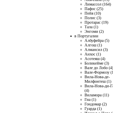
Лимассол (164)
Пафос (25)
Пейя (10)
Полис (3)
Протарас (19)
Тала (1)
Энгоми (2)
в Португалии
Албуфейра (5)
Алгош (1)
Алмансил (3)
Анхос (1)
Асотеяш (4)
Боликейме (3)
Вале до Лобо (4
Вале-Формозу (
Вила-Нова-де-
Милфонтеш (1)
Вила-Нова-ди-Г
(4)
Виламора (11)
Гиа (1)
Гондомар (2)
Гуарда (1)