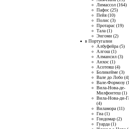
Лимассол (164)
Пафос (25)
Пейя (10)
Полис (3)
Протарас (19)
Тала (1)
Энгоми (2)
в Португалии
Албуфейра (5)
Алгош (1)
Алмансил (3)
Анхос (1)
Асотеяш (4)
Боликейме (3)
Вале до Лобо (4
Вале-Формозу (
Вила-Нова-де-
Милфонтеш (1)
Вила-Нова-ди-Г
(4)
Виламора (11)
Гиа (1)
Гондомар (2)
Гуарда (1)