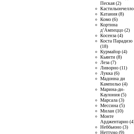
Пеская (2)
Кастильончелло 
Катания (8)
Комо (6)
Кортина
д’Ампеццо (2)
Косенза (4)
Коста Парадизо
(18)
Курмайор (4)
Кьянти (8)
Леза (7)
Ливорно (11)
Лукка (6)
Мадонна ди
Кампильо (4)
Марина-ди-
Каулония (5)
Марсала (3)
Мессина (5)
Милан (10)
Монте
Арджентарио (4
Неббьюно (3)
Неттуно (9)