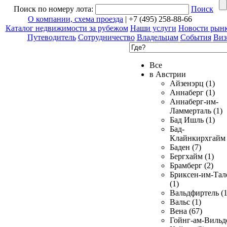
Поиск по номеру лота:
Поиск
О компании, схема проезда
| +7 (495) 258-88-66
Каталог недвижимости за рубежом
Наши услуги
Новости рын
Путеводитель
Сотрудничество
Владельцам
События
Виз
Все
в Австрии
Айзенэрц (1)
Аннаберг (1)
Аннаберг-им-
Ламмерталь (1)
Бад Ишль (1)
Бад-
Клайнкирхгайм 
Баден (7)
Бергхайм (1)
Брамберг (2)
Бриксен-им-Тал
(1)
Вальдфиртель (1
Вальс (1)
Вена (67)
Гойнг-ам-Вильд