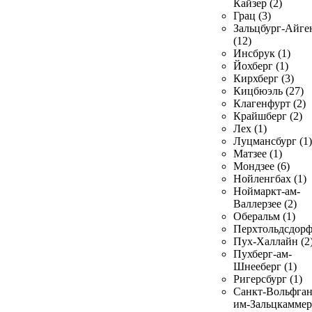
Кайзер (2)
Грац (3)
Зальцбург-Айге
(12)
Инсбрук (1)
Йохберг (1)
Кирхберг (3)
Кицбюэль (27)
Клагенфурт (2)
Крайшберг (2)
Лех (1)
Луцмансбург (1)
Матзее (1)
Мондзее (6)
Нойленгбах (1)
Ноймаркт-ам-
Валлерзее (2)
Оберальм (1)
Перхтольдсдорф
Пух-Халлайн (2
Пухберг-ам-
Шнееберг (1)
Ригерсбург (1)
Санкт-Вольфган
им-Зальцкаммер