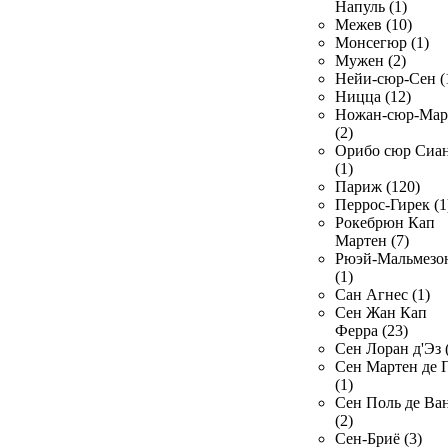
Напуль (1)
Межев (10)
Монсегюр (1)
Мужен (2)
Нейи-сюр-Сен (
Ницца (12)
Ножан-сюр-Ма
(2)
Орибо сюр Сиа
(1)
Париж (120)
Перрос-Гирек (1
Рокебрюн Кап
Мартен (7)
Рюэй-Мальмезо
(1)
Сан Агнес (1)
Сен Жан Кап
Ферра (23)
Сен Лоран д'Эз 
Сен Мартен де 
(1)
Сен Поль де Ва
(2)
Сен-Бриё (3)