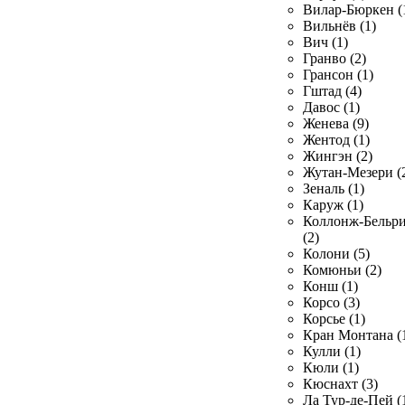
Вилар-Бюркен (
Вильнёв (1)
Вич (1)
Гранво (2)
Грансон (1)
Гштад (4)
Давос (1)
Женева (9)
Жентод (1)
Жингэн (2)
Жутан-Мезери (
Зеналь (1)
Каруж (1)
Коллонж-Бельр
(2)
Колони (5)
Комюньи (2)
Конш (1)
Корсо (3)
Корсье (1)
Кран Монтана (
Кулли (1)
Кюли (1)
Кюснахт (3)
Ла Тур-де-Пей (