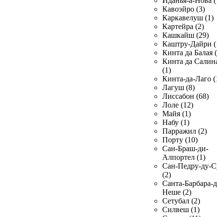
Иданья-а-Нова (
Кавоэйро (3)
Каркавелуш (1)
Картейра (2)
Кашкайш (29)
Каштру-Дайри (
Кинта да Балая (
Кинта да Салин
(1)
Кинта-да-Лаго (
Лагуш (8)
Лиссабон (68)
Лоле (12)
Майя (1)
Набу (1)
Парражил (2)
Порту (10)
Сан-Браш-ди-
Алпортел (1)
Сан-Педру-ду-С
(2)
Санта-Барбара-д
Неше (2)
Сетубал (2)
Силвеш (1)