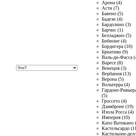
Арона (4)
Асти (7)
Бавено (5)
Бадези (4)
Бардолино (3)
Барчис (1)
Белладжио (5)
Бибионе (4)
Бордигера (10)
Бриатико (9)
Валь-ди-Фасса (
Варесе (8)
Хочу
Венеция (3)
купить
Вербания (13)
Верона (5)
Вольтерра (4)
Гардоне-Ривьер
(5)
Гроссето (4)
Дзамброне (19)
Изола Росса (4)
Империя (10)
Капо Ватикано (
Кастельсардо (1
Кастильоне-делл