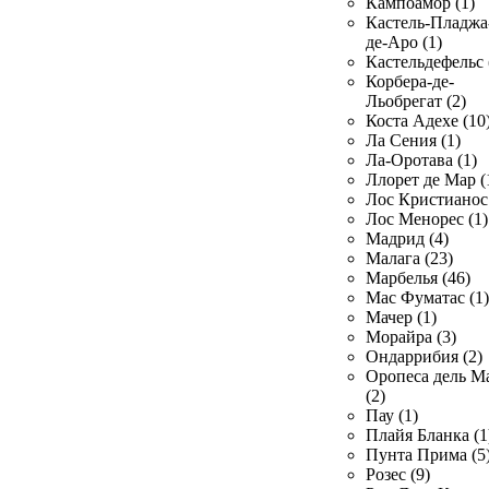
Кампоамор (1)
Кастель-Пладжа
де-Аро (1)
Кастельдефельс 
Корбера-де-
Льобрегат (2)
Коста Адехе (10
Ла Сения (1)
Ла-Оротава (1)
Ллорет де Мар (
Лос Кристианос 
Лос Менорес (1)
Мадрид (4)
Малага (23)
Марбелья (46)
Мас Фуматас (1)
Мачер (1)
Морайра (3)
Ондаррибия (2)
Оропеса дель М
(2)
Пау (1)
Плайя Бланка (1
Пунта Прима (5
Розес (9)