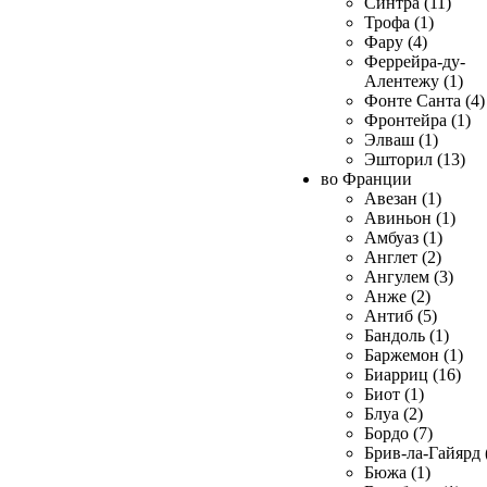
Синтра (11)
Трофа (1)
Фару (4)
Феррейра-ду-
Алентежу (1)
Фонте Санта (4)
Фронтейра (1)
Элваш (1)
Эшторил (13)
во Франции
Авезан (1)
Авиньон (1)
Амбуаз (1)
Англет (2)
Ангулем (3)
Анже (2)
Антиб (5)
Бандоль (1)
Баржемон (1)
Биарриц (16)
Биот (1)
Блуа (2)
Бордо (7)
Брив-ла-Гайярд 
Бюжа (1)