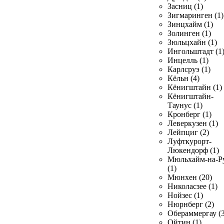
Засниц (1)
Зигмаринген (1)
Зинцхайм (1)
Золинген (1)
Зюльцхайн (1)
Ингольштадт (1
Инцелль (1)
Карлсруэ (1)
Кёльн (4)
Кёнигштайн (1)
Кёнигштайн-
Таунус (1)
Кронберг (1)
Леверкузен (1)
Лейпциг (2)
Луфткурорт-
Люкендорф (1)
Мюльхайм-на-Р
(1)
Мюнхен (20)
Николасзее (1)
Нойзес (1)
Нюрнберг (2)
Обераммергау (3
Ойтин (1)