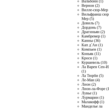
Вальбонн (1)
Вернон (2)
Вилле-сюр-Мер 
Вильфранш сюр
Мер (5)
Довиль (7)
Дордонь (7)
Драгиньян (2)
Камбремер (1)
Канны (36)
Кап д`Аи (1)
Компьен (1)
Коньяк (11)
Кроси (1)
Куршевель (10)
Ла Варен Сен-И
(1)
Ла Тюрби (5)
Ле-Ман (4)
Лион (2)
Лион-ла-Форе (1
Лувье (1)
Лурмарин (1)
Малакофф (1)
Манделье ла