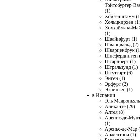
Тойтобургер-Ва
(1)
Хойзенштамм (1
Хольцкирхен (1
Хоххайм-на-Ма
(1)
Швайнфурт (1)
Шварцвальд (2)
Шварценбрук (1
Шнефердинген (
Штарнберг (1)
Штральзунд (1)
Штутгарт (6)
Энген (1)
Эрфурт (2)
Этринген (1)
в Испании
Эль Мадроньяль 
Аликанте (29)
Алтея (8)
Аренис-де-Мун
(1)
Ареньс-де-Мар (
Аржентона (1)