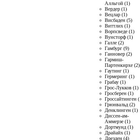
Алльгой (1)
Вердер (1)
Вецлар (1)
Висбаден (5)
Виттлих (1)
Ворпсведе (1)
Вунсторф (1)
Галле (2)
Гамбург (9)
Ганновер (2)
Гармиш-
Партенкирхе (2)
Гаутинг (1)
Гермеринг (1)
Грабау (1)
Грос-Лукков (1)
Гросберен (1)
Гроссайтинген (
Грюнвальд (2)
Денклинген (1)
Диссен-ам-
Аммерзе (1)
Дортмунд (1)
Драйайх (1)
Дрезден (4)