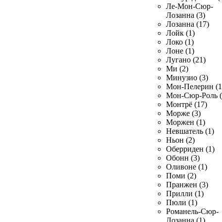
Ле-Мон-Сюр-
Лозанна (3)
Лозанна (17)
Лойк (1)
Локо (1)
Лоне (1)
Лугано (21)
Ми (2)
Минузио (3)
Мон-Пелерин (1
Мон-Сюр-Роль (
Монтрё (17)
Морже (3)
Моржен (1)
Невшатель (1)
Ньон (2)
Оберриден (1)
Обонн (3)
Оливоне (1)
Поми (2)
Пранжен (3)
Прилли (1)
Пюли (1)
Романель-Сюр-
Лозанна (1)