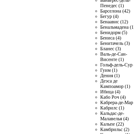
Баньерес-дель-
Пенедес (1)
Барселона (42)
Бегур (4)
Бенаавис (12)
Бенальмадена (1
Бенидорм (5)
Бениса (4)
Бенитачель (3)
Бланес (3)
Валь-де-Сан-
Висенте (1)
Гольф-дель-Сур 
Гуим (1)
Дения (1)
Деэса де
Кампоамор (1)
Ибица (4)
Кабо Роч (4)
Кабрера-де-Мар 
Кабрилс (1)
Кальдас-де-
Малавелья (4)
Кальпе (22)
Камбрильс (2)