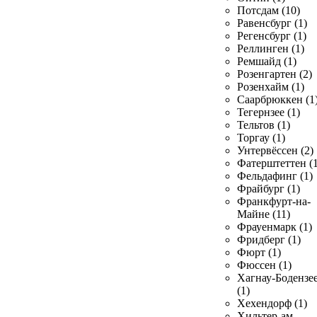
Потсдам (10)
Равенсбург (1)
Регенсбург (1)
Реллинген (1)
Ремшайд (1)
Розенгартен (2)
Розенхайм (1)
Саарбрюккен (1
Тегернзее (1)
Тельтов (1)
Торгау (1)
Унтервёссен (2)
Фатерштеттен (1
Фельдафинг (1)
Фрайбург (1)
Франкфурт-на-
Майне (11)
Фрауенмарк (1)
Фридберг (1)
Фюрт (1)
Фюссен (1)
Хагнау-Бодензе
(1)
Хехендорф (1)
Хильтер-ам-