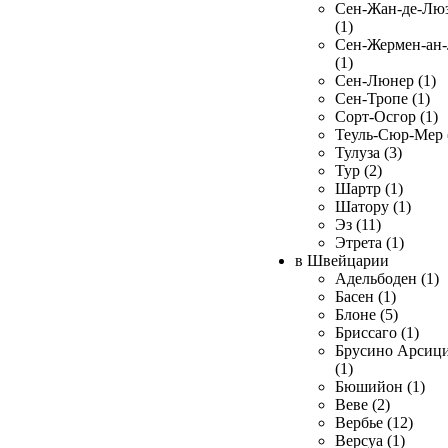
Сен-Жан-де-Лю
(1)
Сен-Жермен-ан
(1)
Сен-Люнер (1)
Сен-Тропе (1)
Сорт-Осгор (1)
Теуль-Сюр-Мер 
Тулуза (3)
Тур (2)
Шартр (1)
Шатору (1)
Эз (11)
Этрета (1)
в Швейцарии
Адельбоден (1)
Басен (1)
Блоне (5)
Бриссаго (1)
Брусино Арсиц
(1)
Бюшийон (1)
Веве (2)
Вербье (12)
Версуа (1)