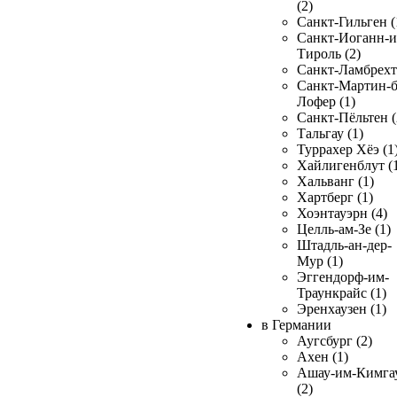
(2)
Санкт-Гильген (
Санкт-Иоганн-и
Тироль (2)
Санкт-Ламбрехт 
Санкт-Мартин-б
Лофер (1)
Санкт-Пёльтен (
Тальгау (1)
Туррахер Хёэ (1
Хайлигенблут (
Хальванг (1)
Хартберг (1)
Хоэнтауэрн (4)
Целль-ам-Зе (1)
Штадль-ан-дер-
Мур (1)
Эггендорф-им-
Траункрайс (1)
Эренхаузен (1)
в Германии
Аугсбург (2)
Ахен (1)
Ашау-им-Кимга
(2)