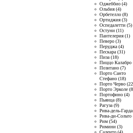
Оджеббио (4)
Ольбия (4)
Орбетелло (8)
Ортиджия (3)
Оспедалетти (5)
Остуни (11)
Пантелерия (1)
Певеро (3)
Перуджа (4)
Пескара (31)
Пиза (18)
Пиццо Калабро 
Позитано (7)
Порто Санто
Стефано (18)
Порто Черво (22
Порто Эрколе (8
Портофино (4)
Пьянца (8)
Рагуза (9)
Рива-дель-Гарда 
Рива-ди-Сольто 
Рим (54)
Римини (3)
Саленто (4)