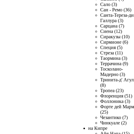
Сало (3)
Сан - Ремо (36)
Санта-Тереза-ди
Галлура (3)
Сарцана (7)
Сиена (12)
Сиракузы (10)
Сирмионе (6)
Специя (5)
Стреза (11)
Таормина (3)
Террачина (9)
Тосколано-
Мадерно (3)
Тринита-д' Агул
(8)
Тропеа (23)
Флоренция (51)
Фоллоника (3)
Форте дей Мар
(25)
Чезантико (7)
Чинкуале (2)
на Кипре
Айя-Напа (15)