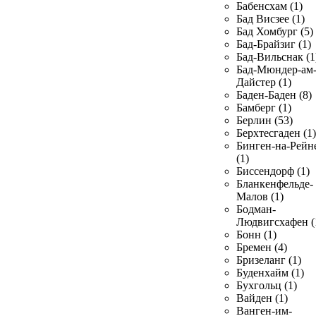
Бабенсхам (1)
Бад Висзее (1)
Бад Хомбург (5)
Бад-Брайзиг (1)
Бад-Вильснак (1
Бад-Мюндер-ам
Дайстер (1)
Баден-Баден (8)
Бамберг (1)
Берлин (53)
Берхтесгаден (1)
Бинген-на-Рейн
(1)
Биссендорф (1)
Бланкенфельде-
Малов (1)
Бодман-
Людвигсхафен (
Бонн (1)
Бремен (4)
Бризеланг (1)
Буденхайм (1)
Бухгольц (1)
Вайден (1)
Ванген-им-