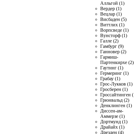
Алльгой (1)
Вердер (1)
Вецлар (1)
Висбаден (5)
Виттлих (1)
Ворпсведе (1)
Вунсторф (1)
Галле (2)
Гамбург (9)
Ганновер (2)
Гармиш-
Партенкирхе (2)
Гаутинг (1)
Гермеринг (1)
Грабау (1)
Грос-Лукков (1)
Гросберен (1)
Гроссайтинген (
Грюнвальд (2)
Денклинген (1)
Диссен-ам-
Аммерзе (1)
Дортмунд (1)
Драйайх (1)
Дрезден (4)