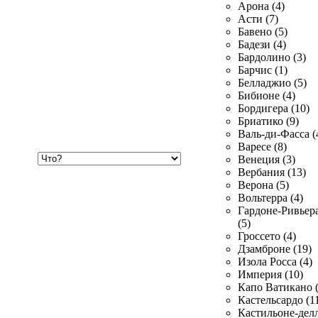
Арона (4)
Асти (7)
Бавено (5)
Бадези (4)
Бардолино (3)
Барчис (1)
Белладжио (5)
Бибионе (4)
Бордигера (10)
Бриатико (9)
Валь-ди-Фасса (
Варесе (8)
Хочу
Венеция (3)
купить
Вербания (13)
Верона (5)
Вольтерра (4)
Гардоне-Ривьер
(5)
Гроссето (4)
Дзамброне (19)
Изола Росса (4)
Империя (10)
Капо Ватикано (
Кастельсардо (1
Кастильоне-делл