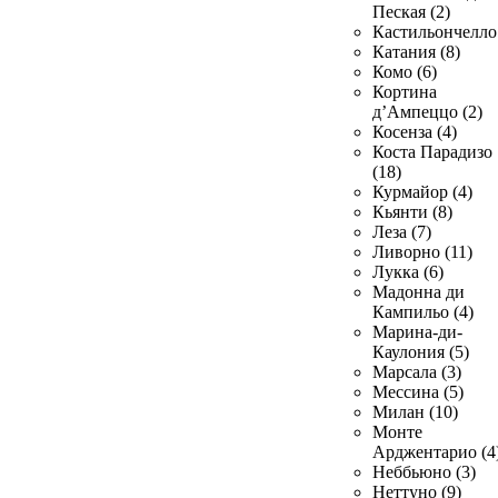
Пеская (2)
Кастильончелло 
Катания (8)
Комо (6)
Кортина
д’Ампеццо (2)
Косенза (4)
Коста Парадизо
(18)
Курмайор (4)
Кьянти (8)
Леза (7)
Ливорно (11)
Лукка (6)
Мадонна ди
Кампильо (4)
Марина-ди-
Каулония (5)
Марсала (3)
Мессина (5)
Милан (10)
Монте
Арджентарио (4
Неббьюно (3)
Неттуно (9)