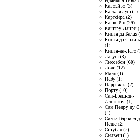
Иданья-а-Нова (
Кавоэйро (3)
Каркавелуш (1)
Картейра (2)
Кашкайш (29)
Каштру-Дайри (
Кинта да Балая (
Кинта да Салин
(1)
Кинта-да-Лаго (
Лагуш (8)
Лиссабон (68)
Лоле (12)
Майя (1)
Набу (1)
Парражил (2)
Порту (10)
Сан-Браш-ди-
Алпортел (1)
Сан-Педру-ду-С
(2)
Санта-Барбара-д
Неше (2)
Сетубал (2)
Силвеш (1)