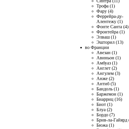
Синтра (11)
Трофа (1)
Фару (4)
Феррейра-ду-
Алентежу (1)
Фонте Санта (4)
Фронтейра (1)
Элваш (1)
Эшторил (13)
во Франции
Авезан (1)
Авиньон (1)
Амбуаз (1)
Англет (2)
Ангулем (3)
Анже (2)
Антиб (5)
Бандоль (1)
Баржемон (1)
Биарриц (16)
Биот (1)
Блуа (2)
Бордо (7)
Брив-ла-Гайярд 
Бюжа (1)