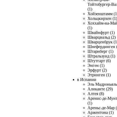
Тойтобургер-Ва
(1)
Хойзенштамм (1
Хольцкирхен (1
Хоххайм-на-Ма
(1)
Швайнфурт (1)
Шварцвальд (2)
Шварценбрук (1
Шнефердинген (
Штарнберг (1)
Штральзунд (1)
Штутгарт (6)
Энген (1)
Эрфурт (2)
Этринген (1)
в Испании
Эль Мадроньяль 
Аликанте (29)
Алтея (8)
Аренис-де-Мун
(1)
Ареньс-де-Мар (
Аржентона (1)