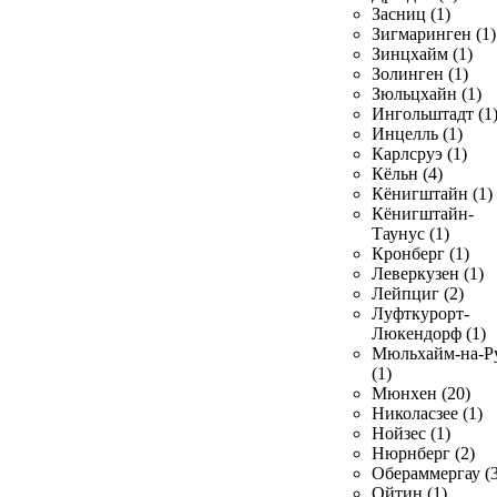
Засниц (1)
Зигмаринген (1)
Зинцхайм (1)
Золинген (1)
Зюльцхайн (1)
Ингольштадт (1
Инцелль (1)
Карлсруэ (1)
Кёльн (4)
Кёнигштайн (1)
Кёнигштайн-
Таунус (1)
Кронберг (1)
Леверкузен (1)
Лейпциг (2)
Луфткурорт-
Люкендорф (1)
Мюльхайм-на-Р
(1)
Мюнхен (20)
Николасзее (1)
Нойзес (1)
Нюрнберг (2)
Обераммергау (3
Ойтин (1)