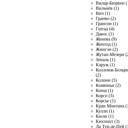
Вилар-Бюркен (
Вильнёв (1)
Вич (1)
Гранво (2)
Грансон (1)
Гштад (4)
Давос (1)
Женева (9)
Жентод (1)
Жингэн (2)
Жутан-Мезери (
Зеналь (1)
Каруж (1)
Коллонж-Бельр
(2)
Колони (5)
Комюньи (2)
Конш (1)
Корсо (3)
Корсье (1)
Кран Монтана (
Кулли (1)
Кюли (1)
Кюснахт (3)
Ла Тур-де-Пей (