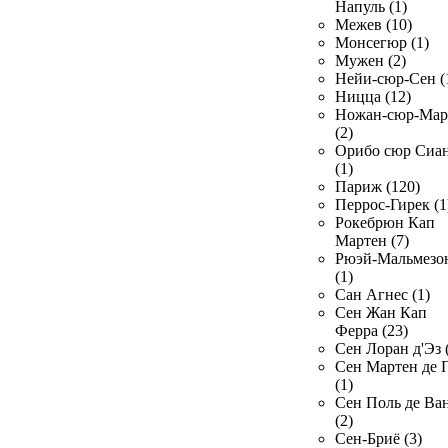
Напуль (1)
Межев (10)
Монсегюр (1)
Мужен (2)
Нейи-сюр-Сен (
Ницца (12)
Ножан-сюр-Ма
(2)
Орибо сюр Сиа
(1)
Париж (120)
Перрос-Гирек (1
Рокебрюн Кап
Мартен (7)
Рюэй-Мальмезо
(1)
Сан Агнес (1)
Сен Жан Кап
Ферра (23)
Сен Лоран д'Эз 
Сен Мартен де 
(1)
Сен Поль де Ва
(2)
Сен-Бриё (3)