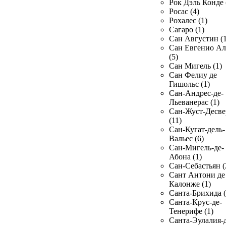
Рок Дэль Конде 
Росас (4)
Рохалес (1)
Сагаро (1)
Сан Августин (1
Сан Евгенио Ал
(5)
Сан Мигель (1)
Сан Фелиу де
Гишольс (1)
Сан-Андрес-де-
Льеванерас (1)
Сан-Жуст-Десве
(11)
Сан-Кугат-дель-
Вальес (6)
Сан-Мигель-де-
Абона (1)
Сан-Себастьян (
Сант Антони де
Калонже (1)
Санта-Брихида (
Санта-Крус-де-
Тенерифе (1)
Санта-Эулалия-д