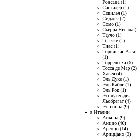
Ронсана (1)
Сантадер (1)
Севилья (1)
Сиджес (2)
Сомо (1)
Сьерра Невада (
Таучо (1)
Тегесте (1)
Тиас (1)
Торвискас Альт
(1)
Торревьеха (6)
Тосса де Мар (2)
Хавея (4)
Эль Дуке (1)
Эль Кабле (1)
Эль Рок (1)
Эсплугес-де-
Льобрегат (4)
Эстепона (9)
в Италии
Анкона (9)
Анцио (40)
Ареццо (14)
Ариццано (3)