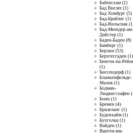
Бабенсхам (1)
Бад Висзее (1)
Бад Хомбург (5)
Бад-Брайзиг (1)
Бад-Вильснак (1
Бад-Мюндер-ам
Дайстер (1)
Баден-Баден (8)
Бамберг (1)
Берлин (53)
Берхтесгаден (1)
Бинген-на-Рейн
(1)
Биссендорф (1)
Бланкенфельде-
Малов (1)
Бодман-
Людвигсхафен (
Бонн (1)
Бремен (4)
Бризеланг (1)
Буденхайм (1)
Бухгольц (1)
Вайден (1)
Ванген-им-