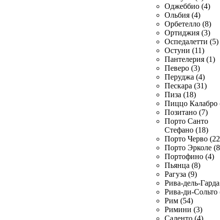
Оджеббио (4)
Ольбия (4)
Орбетелло (8)
Ортиджия (3)
Оспедалетти (5)
Остуни (11)
Пантелерия (1)
Певеро (3)
Перуджа (4)
Пескара (31)
Пиза (18)
Пиццо Калабро 
Позитано (7)
Порто Санто
Стефано (18)
Порто Черво (22
Порто Эрколе (8
Портофино (4)
Пьянца (8)
Рагуза (9)
Рива-дель-Гарда 
Рива-ди-Сольто 
Рим (54)
Римини (3)
Саленто (4)