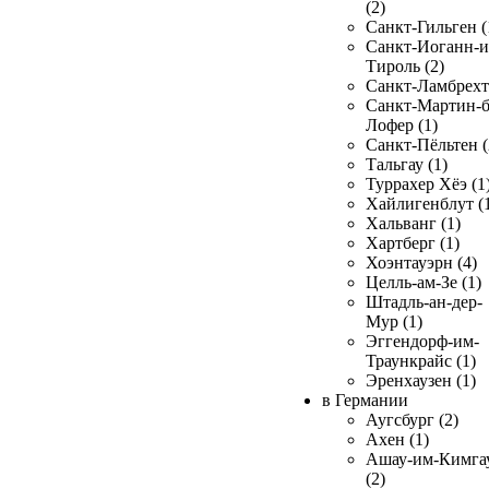
(2)
Санкт-Гильген (
Санкт-Иоганн-и
Тироль (2)
Санкт-Ламбрехт 
Санкт-Мартин-б
Лофер (1)
Санкт-Пёльтен (
Тальгау (1)
Туррахер Хёэ (1
Хайлигенблут (
Хальванг (1)
Хартберг (1)
Хоэнтауэрн (4)
Целль-ам-Зе (1)
Штадль-ан-дер-
Мур (1)
Эггендорф-им-
Траункрайс (1)
Эренхаузен (1)
в Германии
Аугсбург (2)
Ахен (1)
Ашау-им-Кимга
(2)