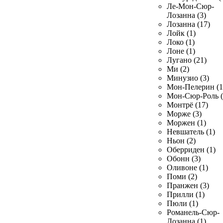
Ле-Мон-Сюр-
Лозанна (3)
Лозанна (17)
Лойк (1)
Локо (1)
Лоне (1)
Лугано (21)
Ми (2)
Минузио (3)
Мон-Пелерин (1
Мон-Сюр-Роль (
Монтрё (17)
Морже (3)
Моржен (1)
Невшатель (1)
Ньон (2)
Оберриден (1)
Обонн (3)
Оливоне (1)
Поми (2)
Пранжен (3)
Прилли (1)
Пюли (1)
Романель-Сюр-
Лозанна (1)