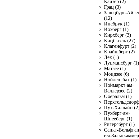
Кайзер (2)
Грац (3)
Зальцбург-Айге
(12)
Инсбрук (1)
Йохберг (1)
Кирхберг (3)
Кицбюэль (27)
Клагенфурт (2)
Крайшберг (2)
Лех (1)
Луцмансбург (1)
Матзее (1)
Мондзее (6)
Нойленгбах (1)
Ноймаркт-ам-
Валлерзее (2)
Оберальм (1)
Перхтольдсдорф
Пух-Халлайн (2
Пухберг-ам-
Шнееберг (1)
Ригерсбург (1)
Санкт-Вольфган
им-Зальцкаммер