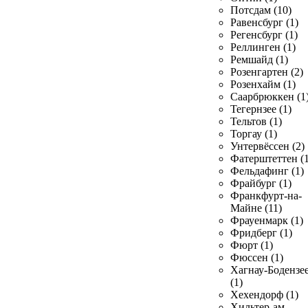
Потсдам (10)
Равенсбург (1)
Регенсбург (1)
Реллинген (1)
Ремшайд (1)
Розенгартен (2)
Розенхайм (1)
Саарбрюккен (1
Тегернзее (1)
Тельтов (1)
Торгау (1)
Унтервёссен (2)
Фатерштеттен (1
Фельдафинг (1)
Фрайбург (1)
Франкфурт-на-
Майне (11)
Фрауенмарк (1)
Фридберг (1)
Фюрт (1)
Фюссен (1)
Хагнау-Бодензе
(1)
Хехендорф (1)
Хильтер-ам-