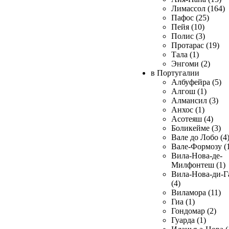
Лимассол (164)
Пафос (25)
Пейя (10)
Полис (3)
Протарас (19)
Тала (1)
Энгоми (2)
в Португалии
Албуфейра (5)
Алгош (1)
Алмансил (3)
Анхос (1)
Асотеяш (4)
Боликейме (3)
Вале до Лобо (4
Вале-Формозу (
Вила-Нова-де-
Милфонтеш (1)
Вила-Нова-ди-Г
(4)
Виламора (11)
Гиа (1)
Гондомар (2)
Гуарда (1)