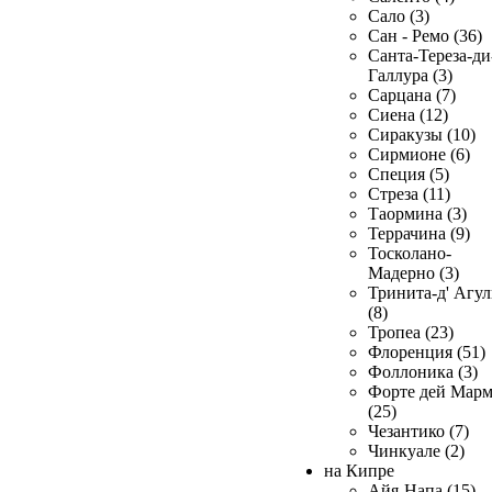
Сало (3)
Сан - Ремо (36)
Санта-Тереза-ди
Галлура (3)
Сарцана (7)
Сиена (12)
Сиракузы (10)
Сирмионе (6)
Специя (5)
Стреза (11)
Таормина (3)
Террачина (9)
Тосколано-
Мадерно (3)
Тринита-д' Агул
(8)
Тропеа (23)
Флоренция (51)
Фоллоника (3)
Форте дей Мар
(25)
Чезантико (7)
Чинкуале (2)
на Кипре
Айя-Напа (15)