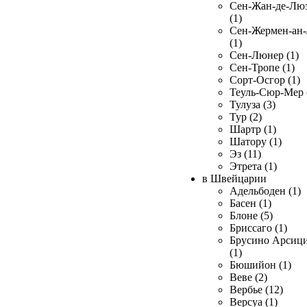
Сен-Жан-де-Лю
(1)
Сен-Жермен-ан
(1)
Сен-Люнер (1)
Сен-Тропе (1)
Сорт-Осгор (1)
Теуль-Сюр-Мер 
Тулуза (3)
Тур (2)
Шартр (1)
Шатору (1)
Эз (11)
Этрета (1)
в Швейцарии
Адельбоден (1)
Басен (1)
Блоне (5)
Бриссаго (1)
Брусино Арсиц
(1)
Бюшийон (1)
Веве (2)
Вербье (12)
Версуа (1)