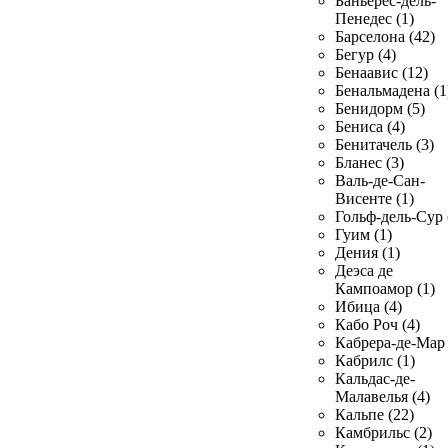
Баньерес-дель-
Пенедес (1)
Барселона (42)
Бегур (4)
Бенаавис (12)
Бенальмадена (1
Бенидорм (5)
Бениса (4)
Бенитачель (3)
Бланес (3)
Валь-де-Сан-
Висенте (1)
Гольф-дель-Сур 
Гуим (1)
Дения (1)
Деэса де
Кампоамор (1)
Ибица (4)
Кабо Роч (4)
Кабрера-де-Мар 
Кабрилс (1)
Кальдас-де-
Малавелья (4)
Кальпе (22)
Камбрильс (2)