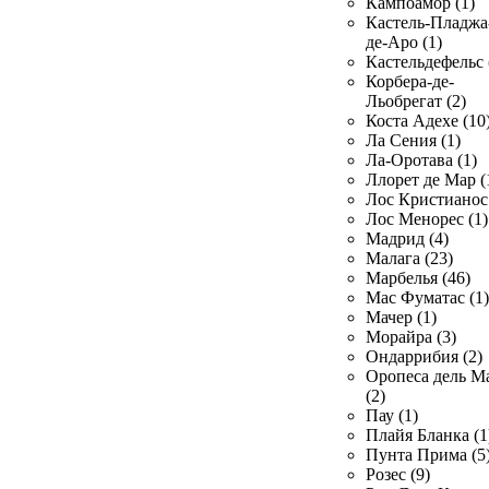
Кампоамор (1)
Кастель-Пладжа
де-Аро (1)
Кастельдефельс 
Корбера-де-
Льобрегат (2)
Коста Адехе (10
Ла Сения (1)
Ла-Оротава (1)
Ллорет де Мар (
Лос Кристианос 
Лос Менорес (1)
Мадрид (4)
Малага (23)
Марбелья (46)
Мас Фуматас (1)
Мачер (1)
Морайра (3)
Ондаррибия (2)
Оропеса дель М
(2)
Пау (1)
Плайя Бланка (1
Пунта Прима (5
Розес (9)