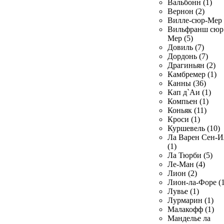
Вальбонн (1)
Вернон (2)
Вилле-сюр-Мер 
Вильфранш сюр
Мер (5)
Довиль (7)
Дордонь (7)
Драгиньян (2)
Камбремер (1)
Канны (36)
Кап д`Аи (1)
Компьен (1)
Коньяк (11)
Кроси (1)
Куршевель (10)
Ла Варен Сен-И
(1)
Ла Тюрби (5)
Ле-Ман (4)
Лион (2)
Лион-ла-Форе (1
Лувье (1)
Лурмарин (1)
Малакофф (1)
Манделье ла