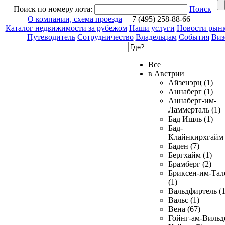
Поиск по номеру лота:
Поиск
О компании, схема проезда
| +7 (495) 258-88-66
Каталог недвижимости за рубежом
Наши услуги
Новости рын
Путеводитель
Сотрудничество
Владельцам
События
Виз
Все
в Австрии
Айзенэрц (1)
Аннаберг (1)
Аннаберг-им-
Ламмерталь (1)
Бад Ишль (1)
Бад-
Клайнкирхгайм 
Баден (7)
Бергхайм (1)
Брамберг (2)
Бриксен-им-Тал
(1)
Вальдфиртель (1
Вальс (1)
Вена (67)
Гойнг-ам-Вильд