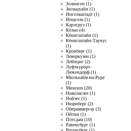
Золинген (1)
Зюльцхайн (1)
Ингольштадт (1)
Инцелль (1)
Карлсруэ (1)
Кёльн (4)
Кёнигштайн (1)
Кёнигштайн-Таунус
(1)
Кронберг (1)
Леверкузен (1)
Лейпциг (2)
Луфткурорт-
Люкендорф (1)
Мюльхайм-на-Руре
(1)
Мюнхен (20)
Николасзее (1)
Нойзес (1)
Нюрнберг (2)
Обераммергау (3)
Ойтин (1)
Потсдам (10)
Равенсбург (1)
Регенсбург (1)