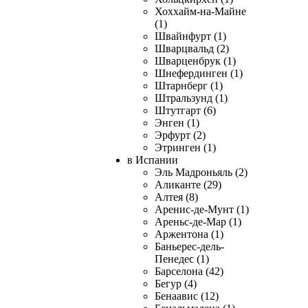
Хоххайм-на-Майне
(1)
Швайнфурт (1)
Шварцвальд (2)
Шварценбрук (1)
Шнефердинген (1)
Штарнберг (1)
Штральзунд (1)
Штутгарт (6)
Энген (1)
Эрфурт (2)
Этринген (1)
в Испании
Эль Мадроньяль (2)
Аликанте (29)
Алтея (8)
Аренис-де-Мунт (1)
Ареньс-де-Мар (1)
Аржентона (1)
Баньерес-дель-
Пенедес (1)
Барселона (42)
Бегур (4)
Бенаавис (12)