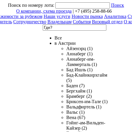
Поиск по номеру лота:
Поиск
О компании, схема проезда
| +7 (495) 258-88-66
ижимости за рубежом
Наши услуги
Новости рынка
Аналитика
Ст
дитель
Сотрудничество
Владельцам
События
Визовый отдел
О к
Все
в Австрии
Айзенэрц (1)
Аннаберг (1)
Аннаберг-им-
Ламмерталь (1)
Бад Ишль (1)
Бад-Клайнкирхгайм
(5)
Баден (7)
Бергхайм (1)
Брамберг (2)
Бриксен-им-Тале (1)
Вальдфиртель (1)
Вальс (1)
Вена (67)
Гойнг-ам-Вильден-
Кайзер (2)