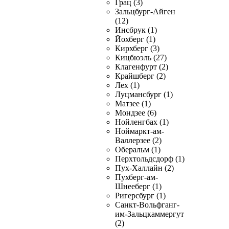
Грац (3)
Зальцбург-Айген
(12)
Инсбрук (1)
Йохберг (1)
Кирхберг (3)
Кицбюэль (27)
Клагенфурт (2)
Крайшберг (2)
Лех (1)
Луцмансбург (1)
Матзее (1)
Мондзее (6)
Нойленгбах (1)
Ноймаркт-ам-
Валлерзее (2)
Оберальм (1)
Перхтольдсдорф (1)
Пух-Халлайн (2)
Пухберг-ам-
Шнееберг (1)
Ригерсбург (1)
Санкт-Вольфганг-
им-Зальцкаммергут
(2)