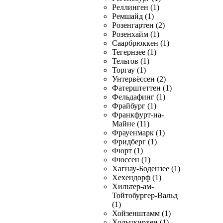
Реллинген (1)
Ремшайд (1)
Розенгартен (2)
Розенхайм (1)
Саарбрюккен (1)
Тегернзее (1)
Тельтов (1)
Торгау (1)
Унтервёссен (2)
Фатерштеттен (1)
Фельдафинг (1)
Фрайбург (1)
Франкфурт-на-
Майне (11)
Фрауенмарк (1)
Фридберг (1)
Фюрт (1)
Фюссен (1)
Хагнау-Бодензее (1)
Хехендорф (1)
Хильтер-ам-
Тойтобургер-Вальд
(1)
Хойзенштамм (1)
Хольцкирхен (1)