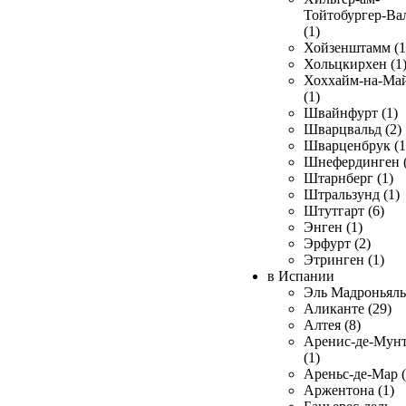
Тойтобургер-Ва
(1)
Хойзенштамм (1
Хольцкирхен (1
Хоххайм-на-Ма
(1)
Швайнфурт (1)
Шварцвальд (2)
Шварценбрук (1
Шнефердинген (
Штарнберг (1)
Штральзунд (1)
Штутгарт (6)
Энген (1)
Эрфурт (2)
Этринген (1)
в Испании
Эль Мадроньяль 
Аликанте (29)
Алтея (8)
Аренис-де-Мун
(1)
Ареньс-де-Мар (
Аржентона (1)