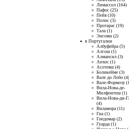
Лимассол (164)
Пафос (25)
Пейя (10)
Полис (3)
Протарас (19)
Тала (1)
Энгоми (2)
в Португалии
Албуфейра (5)
Алгош (1)
Алмансил (3)
Анхос (1)
Асотеяш (4)
Боликейме (3)
Вале до Лобо (4
Вале-Формозу (
Вила-Нова-де-
Милфонтеш (1)
Вила-Нова-ди-Г
(4)
Виламора (11)
Гиа (1)
Гондомар (2)
Гуарда (1)