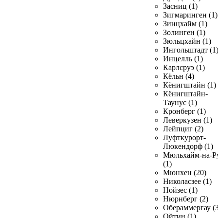
Засниц (1)
Зигмаринген (1)
Зинцхайм (1)
Золинген (1)
Зюльцхайн (1)
Ингольштадт (1
Инцелль (1)
Карлсруэ (1)
Кёльн (4)
Кёнигштайн (1)
Кёнигштайн-
Таунус (1)
Кронберг (1)
Леверкузен (1)
Лейпциг (2)
Луфткурорт-
Люкендорф (1)
Мюльхайм-на-Р
(1)
Мюнхен (20)
Николасзее (1)
Нойзес (1)
Нюрнберг (2)
Обераммергау (3
Ойтин (1)