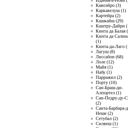
Иданья-а-Нова (
Кавоэйро (3)
Каркавелуш (1)
Картейра (2)
Кашкайш (29)
Каштру-Дайри (
Кинта да Балая (
Кинта да Салин
(1)
Кинта-да-Лаго (
Лагуш (8)
Лиссабон (68)
Лоле (12)
Майя (1)
Набу (1)
Парражил (2)
Порту (10)
Сан-Браш-ди-
Алпортел (1)
Сан-Педру-ду-С
(2)
Санта-Барбара-д
Неше (2)
Сетубал (2)
Силвеш (1)