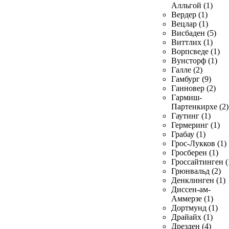
Алльгой (1)
Вердер (1)
Вецлар (1)
Висбаден (5)
Виттлих (1)
Ворпсведе (1)
Вунсторф (1)
Галле (2)
Гамбург (9)
Ганновер (2)
Гармиш-
Партенкирхе (2)
Гаутинг (1)
Гермеринг (1)
Грабау (1)
Грос-Лукков (1)
Гросберен (1)
Гроссайтинген (
Грюнвальд (2)
Денклинген (1)
Диссен-ам-
Аммерзе (1)
Дортмунд (1)
Драйайх (1)
Дрезден (4)