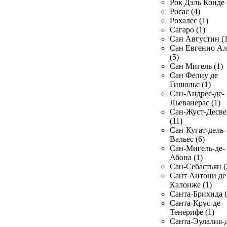
Рок Дэль Конде 
Росас (4)
Рохалес (1)
Сагаро (1)
Сан Августин (1
Сан Евгенио Ал
(5)
Сан Мигель (1)
Сан Фелиу де
Гишольс (1)
Сан-Андрес-де-
Льеванерас (1)
Сан-Жуст-Десве
(11)
Сан-Кугат-дель-
Вальес (6)
Сан-Мигель-де-
Абона (1)
Сан-Себастьян (
Сант Антони де
Калонже (1)
Санта-Брихида (
Санта-Крус-де-
Тенерифе (1)
Санта-Эулалия-д