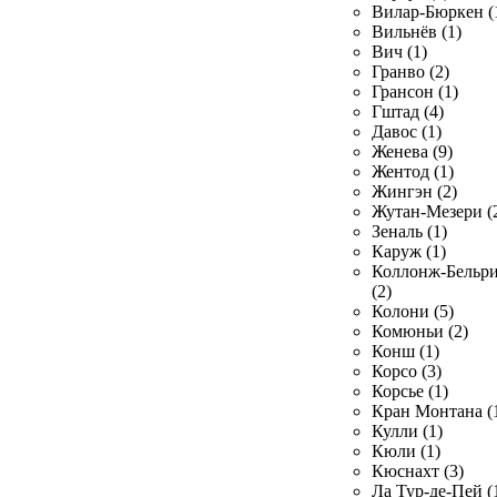
Вилар-Бюркен (
Вильнёв (1)
Вич (1)
Гранво (2)
Грансон (1)
Гштад (4)
Давос (1)
Женева (9)
Жентод (1)
Жингэн (2)
Жутан-Мезери (
Зеналь (1)
Каруж (1)
Коллонж-Бельр
(2)
Колони (5)
Комюньи (2)
Конш (1)
Корсо (3)
Корсье (1)
Кран Монтана (
Кулли (1)
Кюли (1)
Кюснахт (3)
Ла Тур-де-Пей (