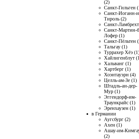
(2)
Санкт-Гильген (
Санкт-Иоганн-и
Тироль (2)
Санкт-Ламбрехт 
Санкт-Мартин-б
Лофер (1)
Санкт-Пёльтен (
Тальгау (1)
Туррахер Хёэ (1
Хайлигенблут (
Хальванг (1)
Хартберг (1)
Хоэнтауэрн (4)
Целль-ам-Зе (1)
Штадль-ан-дер-
Мур (1)
Эггендорф-им-
Траункрайс (1)
Эренхаузен (1)
в Германии
Аугсбург (2)
Ахен (1)
Ашау-им-Кимга
(2)