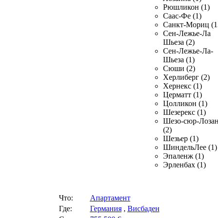
Рюшликон (1)
Саас-Фе (1)
Санкт-Мориц (1
Сен-Лежье-Ла
Шьеза (2)
Сен-Лежье-Ла-
Шьеза (1)
Сюши (2)
Херлиберг (2)
Хернекс (1)
Церматт (1)
Цолликон (1)
Шезерекс (1)
Шезо-сюр-Лоза
(2)
Шезьер (1)
ШиндельЛее (1)
Эпаленж (1)
Эрленбах (1)
Что:
Апартамент
Где:
Германия
,
Висбаден