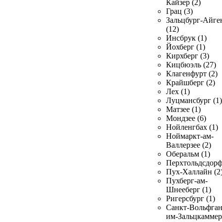
Кайзер (2)
Грац (3)
Зальцбург-Айге
(12)
Инсбрук (1)
Йохберг (1)
Кирхберг (3)
Кицбюэль (27)
Клагенфурт (2)
Крайшберг (2)
Лех (1)
Луцмансбург (1)
Матзее (1)
Мондзее (6)
Нойленгбах (1)
Ноймаркт-ам-
Валлерзее (2)
Оберальм (1)
Перхтольдсдорф
Пух-Халлайн (2
Пухберг-ам-
Шнееберг (1)
Ригерсбург (1)
Санкт-Вольфган
им-Зальцкаммер