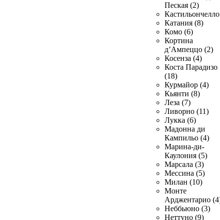
Пеская (2)
Кастильончелло 
Катания (8)
Комо (6)
Кортина
д’Ампеццо (2)
Косенза (4)
Коста Парадизо
(18)
Курмайор (4)
Кьянти (8)
Леза (7)
Ливорно (11)
Лукка (6)
Мадонна ди
Кампильо (4)
Марина-ди-
Каулония (5)
Марсала (3)
Мессина (5)
Милан (10)
Монте
Арджентарио (4
Неббьюно (3)
Неттуно (9)