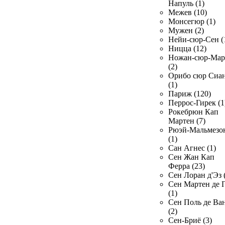
Напуль (1)
Межев (10)
Монсегюр (1)
Мужен (2)
Нейи-сюр-Сен (
Ницца (12)
Ножан-сюр-Ма
(2)
Орибо сюр Сиа
(1)
Париж (120)
Перрос-Гирек (1
Рокебрюн Кап
Мартен (7)
Рюэй-Мальмезо
(1)
Сан Агнес (1)
Сен Жан Кап
Ферра (23)
Сен Лоран д'Эз 
Сен Мартен де 
(1)
Сен Поль де Ва
(2)
Сен-Бриё (3)