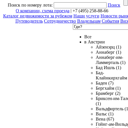
Поиск по номеру лота:
Поиск
О компании, схема проезда
| +7 (495) 258-88-66
Каталог недвижимости за рубежом
Наши услуги
Новости рын
Путеводитель
Сотрудничество
Владельцам
События
Виз
Все
в Австрии
Айзенэрц (1)
Аннаберг (1)
Аннаберг-им-
Ламмерталь (1)
Бад Ишль (1)
Бад-
Клайнкирхгайм 
Баден (7)
Бергхайм (1)
Брамберг (2)
Бриксен-им-Тал
(1)
Вальдфиртель (1
Вальс (1)
Вена (67)
Гойнг-ам-Вильд