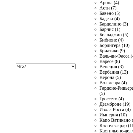
Арона (4)
Асти (7)
Бавено (5)
Бадези (4)
Бардолино (3)
Барчис (1)
Белладжио (5)
Бибионе (4)
Бордигера (10)
Бриатико (9)
Валь-ди-Фасса (
Варесе (8)
Хочу
Венеция (3)
купить
Вербания (13)
Верона (5)
Вольтерра (4)
Гардоне-Ривьер
(5)
Гроссето (4)
Дзамброне (19)
Изола Росса (4)
Империя (10)
Капо Ватикано (
Кастельсардо (1
Кастильоне-делл