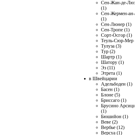
Сен-Жан-де-Лю
(1)
Сен-Жермен-ан
(1)
Сен-Люнер (1)
Сен-Тропе (1)
Сорт-Осгор (1)
Теуль-Сюр-Мер 
Тулуза (3)
Тур (2)
Шартр (1)
Шатору (1)
Эз (11)
Этрета (1)
в Швейцарии
Адельбоден (1)
Басен (1)
Блоне (5)
Бриссаго (1)
Брусино Арсиц
(1)
Бюшийон (1)
Веве (2)
Вербье (12)
Версуа (1)