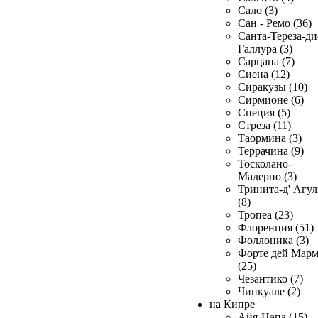
Сало (3)
Сан - Ремо (36)
Санта-Тереза-ди
Галлура (3)
Сарцана (7)
Сиена (12)
Сиракузы (10)
Сирмионе (6)
Специя (5)
Стреза (11)
Таормина (3)
Террачина (9)
Тосколано-
Мадерно (3)
Тринита-д' Агул
(8)
Тропеа (23)
Флоренция (51)
Фоллоника (3)
Форте дей Мар
(25)
Чезантико (7)
Чинкуале (2)
на Кипре
Айя-Напа (15)