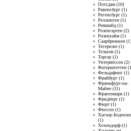
Потсдам (10)
Равенсбург (1)
Регенсбург (1)
Реллинген (1)
Ремшайд (1)
Розенгартен (2)
Розенхайм (1)
Саарбрюккен (1
Тегернзее (1)
Тельтов (1)
Торгау (1)
Унтервёссен (2)
Фатерштеттен (1
Фельдафинг (1)
Фрайбург (1)
Франкфурт-на-
Майне (11)
Фрауенмарк (1)
Фридберг (1)
Фюрт (1)
Фюссен (1)
Хагнау-Бодензе
(1)
Хехендорф (1)
Хильтер-ам-