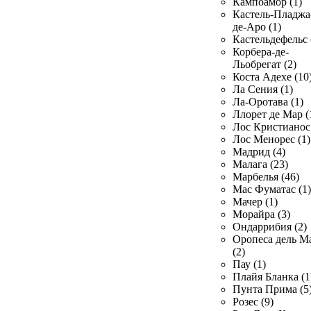
Кампоамор (1)
Кастель-Пладжа
де-Аро (1)
Кастельдефельс 
Корбера-де-
Льобрегат (2)
Коста Адехе (10
Ла Сения (1)
Ла-Оротава (1)
Ллорет де Мар (
Лос Кристианос 
Лос Менорес (1)
Мадрид (4)
Малага (23)
Марбелья (46)
Мас Фуматас (1)
Мачер (1)
Морайра (3)
Ондаррибия (2)
Оропеса дель М
(2)
Пау (1)
Плайя Бланка (1
Пунта Прима (5
Розес (9)