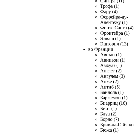
Синтра (11)
Трофа (1)
Фару (4)
Феррейра-ду-
Алентежу (1)
Фонте Санта (4)
Фронтейра (1)
Элваш (1)
Эшторил (13)
во Франции
Авезан (1)
Авиньон (1)
Амбуаз (1)
Англет (2)
Ангулем (3)
Анже (2)
Антиб (5)
Бандоль (1)
Баржемон (1)
Биарриц (16)
Биот (1)
Блуа (2)
Бордо (7)
Брив-ла-Гайярд 
Бюжа (1)