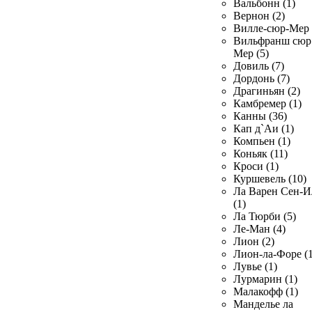
Вальбонн (1)
Вернон (2)
Вилле-сюр-Мер 
Вильфранш сюр
Мер (5)
Довиль (7)
Дордонь (7)
Драгиньян (2)
Камбремер (1)
Канны (36)
Кап д`Аи (1)
Компьен (1)
Коньяк (11)
Кроси (1)
Куршевель (10)
Ла Варен Сен-И
(1)
Ла Тюрби (5)
Ле-Ман (4)
Лион (2)
Лион-ла-Форе (1
Лувье (1)
Лурмарин (1)
Малакофф (1)
Манделье ла