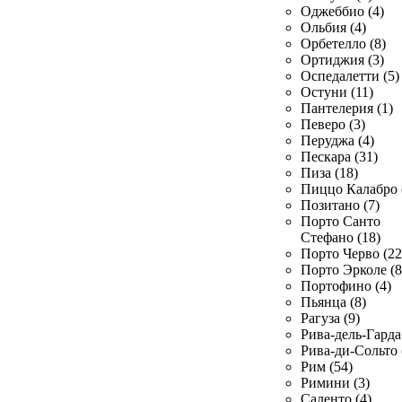
Оджеббио (4)
Ольбия (4)
Орбетелло (8)
Ортиджия (3)
Оспедалетти (5)
Остуни (11)
Пантелерия (1)
Певеро (3)
Перуджа (4)
Пескара (31)
Пиза (18)
Пиццо Калабро 
Позитано (7)
Порто Санто
Стефано (18)
Порто Черво (22
Порто Эрколе (8
Портофино (4)
Пьянца (8)
Рагуза (9)
Рива-дель-Гарда 
Рива-ди-Сольто 
Рим (54)
Римини (3)
Саленто (4)