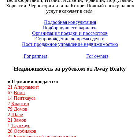
Великобритании, Италии, Испании, Франции, Португалии,
Хорватии, Черногории или на Кипре. Полный спектр наших
услуг включает в себя:
Подробная консультация
Подбор лучшего варианта
Организация поездки и просмотров
Сопровождение во время сделки
Пост-продажное управление недвижимостью
For partners
For owners
Недвижимость за рубежом от Away Realty
в Германии продается:
21
Апартамент
67
Вилл
14
Пентхауса
7
Квартир
79
Домов
2
Шале
21
Замок
1
Таунхаус
28
Особняков
32
Коммерческой недвижимости