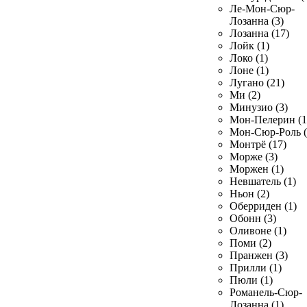
Ле-Мон-Сюр-
Лозанна (3)
Лозанна (17)
Лойк (1)
Локо (1)
Лоне (1)
Лугано (21)
Ми (2)
Минузио (3)
Мон-Пелерин (1
Мон-Сюр-Роль (
Монтрё (17)
Морже (3)
Моржен (1)
Невшатель (1)
Ньон (2)
Оберриден (1)
Обонн (3)
Оливоне (1)
Поми (2)
Пранжен (3)
Прилли (1)
Пюли (1)
Романель-Сюр-
Лозанна (1)