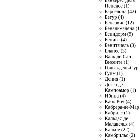
Баньерес-дель-
Пенедес (1)
Барселона (42)
Бегур (4)
Бенаавис (12)
Бенальмадена (1
Бенидорм (5)
Бениса (4)
Бенитачель (3)
Бланес (3)
Валь-де-Сан-
Висенте (1)
Гольф-дель-Сур 
Гуим (1)
Дения (1)
Деэса де
Кампоамор (1)
Ибица (4)
Кабо Роч (4)
Кабрера-де-Мар 
Кабрилс (1)
Кальдас-де-
Малавелья (4)
Кальпе (22)
Камбрильс (2)