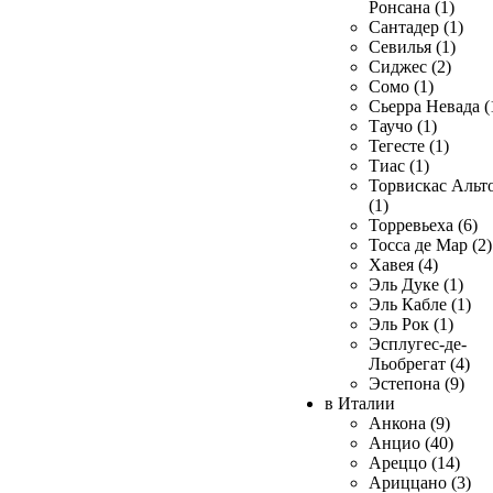
Ронсана (1)
Сантадер (1)
Севилья (1)
Сиджес (2)
Сомо (1)
Сьерра Невада (
Таучо (1)
Тегесте (1)
Тиас (1)
Торвискас Альт
(1)
Торревьеха (6)
Тосса де Мар (2)
Хавея (4)
Эль Дуке (1)
Эль Кабле (1)
Эль Рок (1)
Эсплугес-де-
Льобрегат (4)
Эстепона (9)
в Италии
Анкона (9)
Анцио (40)
Ареццо (14)
Ариццано (3)