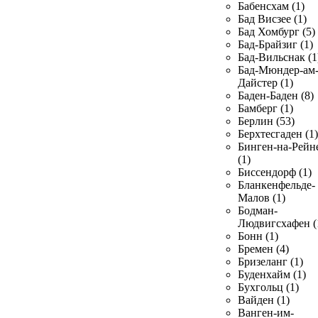
Бабенсхам (1)
Бад Висзее (1)
Бад Хомбург (5)
Бад-Брайзиг (1)
Бад-Вильснак (1
Бад-Мюндер-ам
Дайстер (1)
Баден-Баден (8)
Бамберг (1)
Берлин (53)
Берхтесгаден (1)
Бинген-на-Рейн
(1)
Биссендорф (1)
Бланкенфельде-
Малов (1)
Бодман-
Людвигсхафен (
Бонн (1)
Бремен (4)
Бризеланг (1)
Буденхайм (1)
Бухгольц (1)
Вайден (1)
Ванген-им-