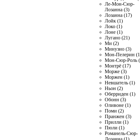
Ле-Мон-Сюр-
Лозанна (3)
Лозанна (17)
Лойк (1)
Локо (1)
Лоне (1)
Лугано (21)
Ми (2)
Минузио (3)
Мон-Пелерин (1
Мон-Сюр-Роль (
Монтрё (17)
Морже (3)
Моржен (1)
Невшатель (1)
Ньон (2)
Оберриден (1)
Обонн (3)
Оливоне (1)
Поми (2)
Пранжен (3)
Прилли (1)
Пюли (1)
Романель-Сюр-
Лозанна (1)