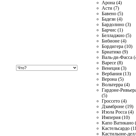
Арона (4)
Асти (7)
Бавено (5)
Бадези (4)
Бардолино (3)
Барчис (1)
Белладжио (5)
Бибионе (4)
Бордигера (10)
Бриатико (9)
Валь-ди-Фасса (
Варесе (8)
Хочу
Венеция (3)
купить
Вербания (13)
Верона (5)
Вольтерра (4)
Гардоне-Ривьер
(5)
Гроссето (4)
Дзамброне (19)
Изола Росса (4)
Империя (10)
Капо Ватикано (
Кастельсардо (1
Кастильоне-делл