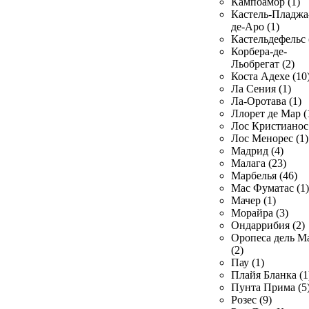
Кампоамор (1)
Кастель-Пладжа
де-Аро (1)
Кастельдефельс 
Корбера-де-
Льобрегат (2)
Коста Адехе (10
Ла Сения (1)
Ла-Оротава (1)
Ллорет де Мар (
Лос Кристианос 
Лос Менорес (1)
Мадрид (4)
Малага (23)
Марбелья (46)
Мас Фуматас (1)
Мачер (1)
Морайра (3)
Ондаррибия (2)
Оропеса дель М
(2)
Пау (1)
Плайя Бланка (1
Пунта Прима (5
Розес (9)