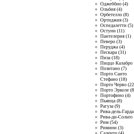
Оджеббио (4)
Ольбия (4)
Орбетелло (8)
Ортиджия (3)
Оспедалетти (5)
Остуни (11)
Пантелерия (1)
Певеро (3)
Перуджа (4)
Пескара (31)
Пиза (18)
Пиццо Калабро 
Позитано (7)
Порто Санто
Стефано (18)
Порто Черво (22
Порто Эрколе (8
Портофино (4)
Пьянца (8)
Рагуза (9)
Рива-дель-Гарда 
Рива-ди-Сольто 
Рим (54)
Римини (3)
Саленто (4)