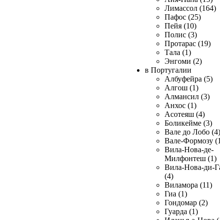
Лимассол (164)
Пафос (25)
Пейя (10)
Полис (3)
Протарас (19)
Тала (1)
Энгоми (2)
в Португалии
Албуфейра (5)
Алгош (1)
Алмансил (3)
Анхос (1)
Асотеяш (4)
Боликейме (3)
Вале до Лобо (4
Вале-Формозу (
Вила-Нова-де-
Милфонтеш (1)
Вила-Нова-ди-Г
(4)
Виламора (11)
Гиа (1)
Гондомар (2)
Гуарда (1)