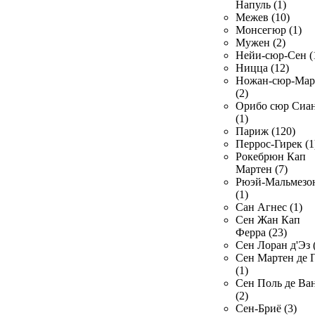
Напуль (1)
Межев (10)
Монсегюр (1)
Мужен (2)
Нейи-сюр-Сен (
Ницца (12)
Ножан-сюр-Ма
(2)
Орибо сюр Сиа
(1)
Париж (120)
Перрос-Гирек (1
Рокебрюн Кап
Мартен (7)
Рюэй-Мальмезо
(1)
Сан Агнес (1)
Сен Жан Кап
Ферра (23)
Сен Лоран д'Эз 
Сен Мартен де 
(1)
Сен Поль де Ва
(2)
Сен-Бриё (3)