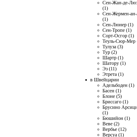
Сен-Жан-де-Лю
(1)
Сен-Жермен-ан
(1)
Сен-Люнер (1)
Сен-Тропе (1)
Сорт-Осгор (1)
Теуль-Сюр-Мер 
Тулуза (3)
Тур (2)
Шартр (1)
Шатору (1)
Эз (11)
Этрета (1)
в Швейцарии
Адельбоден (1)
Басен (1)
Блоне (5)
Бриссаго (1)
Брусино Арсиц
(1)
Бюшийон (1)
Веве (2)
Вербье (12)
Версуа (1)