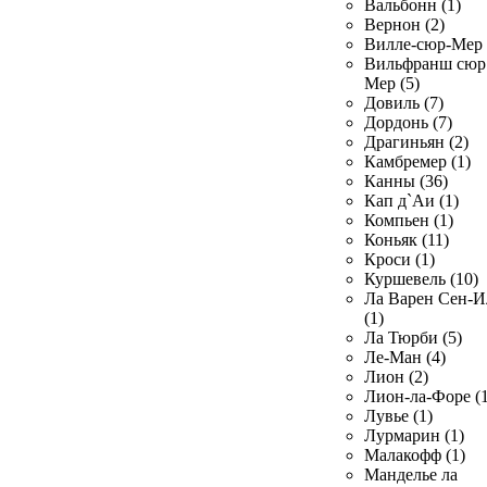
Вальбонн (1)
Вернон (2)
Вилле-сюр-Мер 
Вильфранш сюр
Мер (5)
Довиль (7)
Дордонь (7)
Драгиньян (2)
Камбремер (1)
Канны (36)
Кап д`Аи (1)
Компьен (1)
Коньяк (11)
Кроси (1)
Куршевель (10)
Ла Варен Сен-И
(1)
Ла Тюрби (5)
Ле-Ман (4)
Лион (2)
Лион-ла-Форе (1
Лувье (1)
Лурмарин (1)
Малакофф (1)
Манделье ла