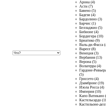
Арона (4)
Асти (7)
Бавено (5)
Бадези (4)
Бардолино (3)
Барчис (1)
Белладжио (5)
Бибионе (4)
Бордигера (10)
Бриатико (9)
Валь-ди-Фасса (
Варесе (8)
Хочу
Венеция (3)
купить
Вербания (13)
Верона (5)
Вольтерра (4)
Гардоне-Ривьер
(5)
Гроссето (4)
Дзамброне (19)
Изола Росса (4)
Империя (10)
Капо Ватикано (
Кастельсардо (1
Кастильоне-делл