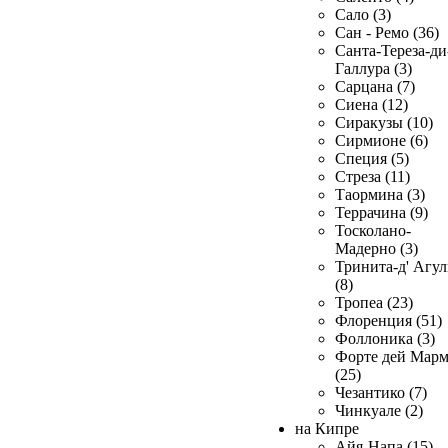
Сало (3)
Сан - Ремо (36)
Санта-Тереза-ди
Галлура (3)
Сарцана (7)
Сиена (12)
Сиракузы (10)
Сирмионе (6)
Специя (5)
Стреза (11)
Таормина (3)
Террачина (9)
Тосколано-
Мадерно (3)
Тринита-д' Агул
(8)
Тропеа (23)
Флоренция (51)
Фоллоника (3)
Форте дей Мар
(25)
Чезантико (7)
Чинкуале (2)
на Кипре
Айя-Напа (15)