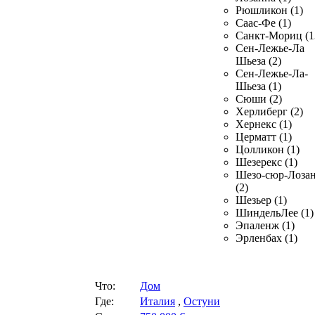
Рюшликон (1)
Саас-Фе (1)
Санкт-Мориц (1
Сен-Лежье-Ла
Шьеза (2)
Сен-Лежье-Ла-
Шьеза (1)
Сюши (2)
Херлиберг (2)
Хернекс (1)
Церматт (1)
Цолликон (1)
Шезерекс (1)
Шезо-сюр-Лоза
(2)
Шезьер (1)
ШиндельЛее (1)
Эпаленж (1)
Эрленбах (1)
Что:
Дом
Где:
Италия
,
Остуни