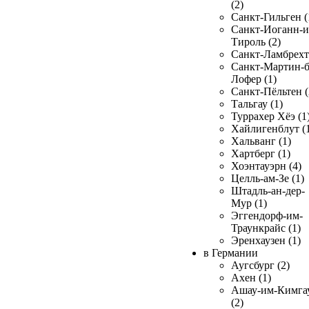
(2)
Санкт-Гильген (
Санкт-Иоганн-и
Тироль (2)
Санкт-Ламбрехт 
Санкт-Мартин-б
Лофер (1)
Санкт-Пёльтен (
Тальгау (1)
Туррахер Хёэ (1
Хайлигенблут (
Хальванг (1)
Хартберг (1)
Хоэнтауэрн (4)
Целль-ам-Зе (1)
Штадль-ан-дер-
Мур (1)
Эггендорф-им-
Траункрайс (1)
Эренхаузен (1)
в Германии
Аугсбург (2)
Ахен (1)
Ашау-им-Кимга
(2)