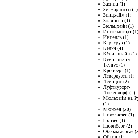
Засниц (1)
Зигмаринген (1)
Зинцхайм (1)
Золинген (1)
Зюльцхайн (1)
Ингольштадт (1
Инцелль (1)
Карлсруэ (1)
Кёльн (4)
Кёнигштайн (1)
Кёнигштайн-
Таунус (1)
Кронберг (1)
Леверкузен (1)
Лейпциг (2)
Луфткурорт-
Люкендорф (1)
Мюльхайм-на-Р
(1)
Мюнхен (20)
Николасзее (1)
Нойзес (1)
Нюрнберг (2)
Обераммергау (3
Ойтин (1)