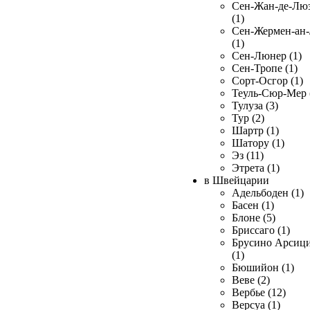
Сен-Жан-де-Лю
(1)
Сен-Жермен-ан
(1)
Сен-Люнер (1)
Сен-Тропе (1)
Сорт-Осгор (1)
Теуль-Сюр-Мер 
Тулуза (3)
Тур (2)
Шартр (1)
Шатору (1)
Эз (11)
Этрета (1)
в Швейцарии
Адельбоден (1)
Басен (1)
Блоне (5)
Бриссаго (1)
Брусино Арсиц
(1)
Бюшийон (1)
Веве (2)
Вербье (12)
Версуа (1)