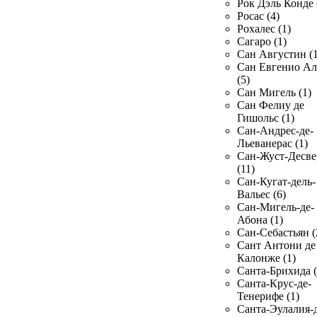
Рок Дэль Конде 
Росас (4)
Рохалес (1)
Сагаро (1)
Сан Августин (1
Сан Евгенио Ал
(5)
Сан Мигель (1)
Сан Фелиу де
Гишольс (1)
Сан-Андрес-де-
Льеванерас (1)
Сан-Жуст-Десве
(11)
Сан-Кугат-дель-
Вальес (6)
Сан-Мигель-де-
Абона (1)
Сан-Себастьян (
Сант Антони де
Калонже (1)
Санта-Брихида (
Санта-Крус-де-
Тенерифе (1)
Санта-Эулалия-д