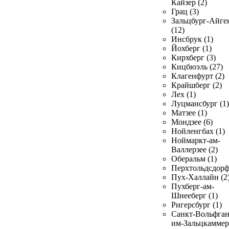
Кайзер (2)
Грац (3)
Зальцбург-Айге
(12)
Инсбрук (1)
Йохберг (1)
Кирхберг (3)
Кицбюэль (27)
Клагенфурт (2)
Крайшберг (2)
Лех (1)
Луцмансбург (1)
Матзее (1)
Мондзее (6)
Нойленгбах (1)
Ноймаркт-ам-
Валлерзее (2)
Оберальм (1)
Перхтольдсдорф
Пух-Халлайн (2
Пухберг-ам-
Шнееберг (1)
Ригерсбург (1)
Санкт-Вольфган
им-Зальцкаммер