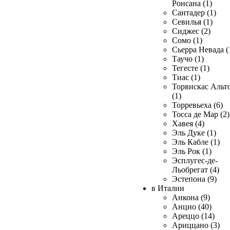
Ронсана (1)
Сантадер (1)
Севилья (1)
Сиджес (2)
Сомо (1)
Сьерра Невада (
Таучо (1)
Тегесте (1)
Тиас (1)
Торвискас Альт
(1)
Торревьеха (6)
Тосса де Мар (2)
Хавея (4)
Эль Дуке (1)
Эль Кабле (1)
Эль Рок (1)
Эсплугес-де-
Льобрегат (4)
Эстепона (9)
в Италии
Анкона (9)
Анцио (40)
Ареццо (14)
Ариццано (3)