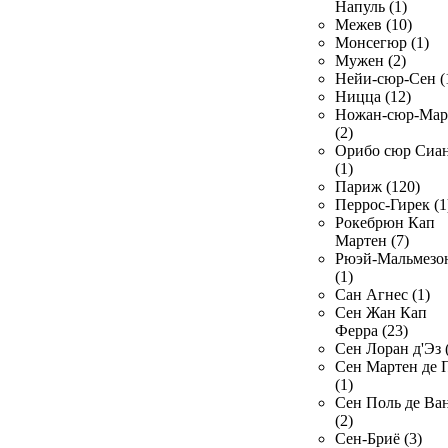
Напуль (1)
Межев (10)
Монсегюр (1)
Мужен (2)
Нейи-сюр-Сен (
Ницца (12)
Ножан-сюр-Ма
(2)
Орибо сюр Сиа
(1)
Париж (120)
Перрос-Гирек (1
Рокебрюн Кап
Мартен (7)
Рюэй-Мальмезо
(1)
Сан Агнес (1)
Сен Жан Кап
Ферра (23)
Сен Лоран д'Эз 
Сен Мартен де 
(1)
Сен Поль де Ва
(2)
Сен-Бриё (3)