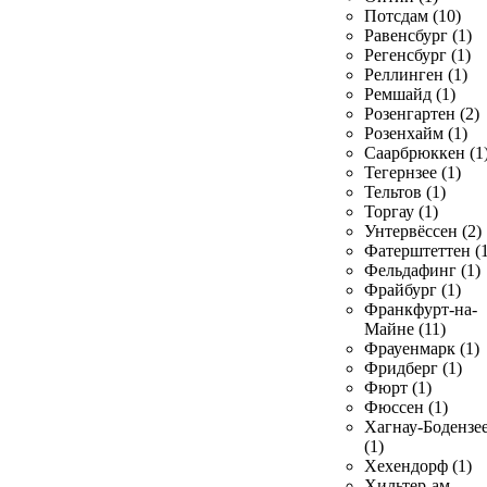
Потсдам (10)
Равенсбург (1)
Регенсбург (1)
Реллинген (1)
Ремшайд (1)
Розенгартен (2)
Розенхайм (1)
Саарбрюккен (1
Тегернзее (1)
Тельтов (1)
Торгау (1)
Унтервёссен (2)
Фатерштеттен (1
Фельдафинг (1)
Фрайбург (1)
Франкфурт-на-
Майне (11)
Фрауенмарк (1)
Фридберг (1)
Фюрт (1)
Фюссен (1)
Хагнау-Бодензе
(1)
Хехендорф (1)
Хильтер-ам-