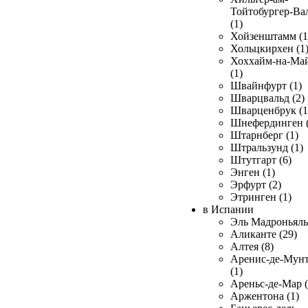
Тойтобургер-Ва
(1)
Хойзенштамм (1
Хольцкирхен (1
Хоххайм-на-Ма
(1)
Швайнфурт (1)
Шварцвальд (2)
Шварценбрук (1
Шнефердинген (
Штарнберг (1)
Штральзунд (1)
Штутгарт (6)
Энген (1)
Эрфурт (2)
Этринген (1)
в Испании
Эль Мадроньяль 
Аликанте (29)
Алтея (8)
Аренис-де-Мун
(1)
Ареньс-де-Мар (
Аржентона (1)