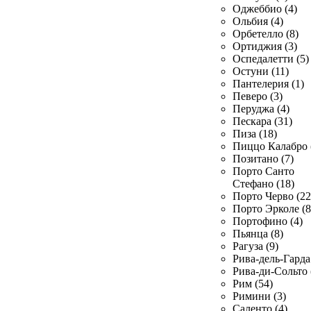
Оджеббио (4)
Ольбия (4)
Орбетелло (8)
Ортиджия (3)
Оспедалетти (5)
Остуни (11)
Пантелерия (1)
Певеро (3)
Перуджа (4)
Пескара (31)
Пиза (18)
Пиццо Калабро 
Позитано (7)
Порто Санто
Стефано (18)
Порто Черво (22
Порто Эрколе (8
Портофино (4)
Пьянца (8)
Рагуза (9)
Рива-дель-Гарда 
Рива-ди-Сольто 
Рим (54)
Римини (3)
Саленто (4)