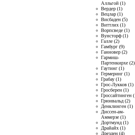
Алльгой (1)
Вердер (1)
Вецлар (1)
Висбаден (5)
Виттлих (1)
Ворпсведе (1)
Вунсторф (1)
Галле (2)
Гамбург (9)
Ганновер (2)
Гармиш-
Партенкирхе (2)
Гаутинг (1)
Гермеринг (1)
Грабау (1)
Грос-Лукков (1)
Гросберен (1)
Гроссайтинген (
Грюнвальд (2)
Денклинген (1)
Диссен-ам-
Аммерзе (1)
Дортмунд (1)
Драйайх (1)
Дрезден (4)