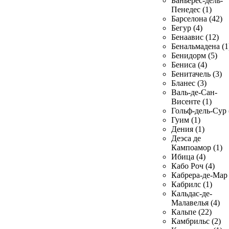
Баньерес-дель-
Пенедес (1)
Барселона (42)
Бегур (4)
Бенаавис (12)
Бенальмадена (1
Бенидорм (5)
Бениса (4)
Бенитачель (3)
Бланес (3)
Валь-де-Сан-
Висенте (1)
Гольф-дель-Сур 
Гуим (1)
Дения (1)
Деэса де
Кампоамор (1)
Ибица (4)
Кабо Роч (4)
Кабрера-де-Мар 
Кабрилс (1)
Кальдас-де-
Малавелья (4)
Кальпе (22)
Камбрильс (2)