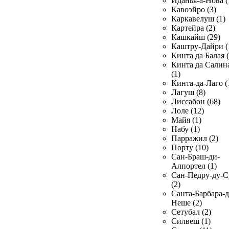
Иданья-а-Нова (
Кавоэйро (3)
Каркавелуш (1)
Картейра (2)
Кашкайш (29)
Каштру-Дайри (
Кинта да Балая (
Кинта да Салин
(1)
Кинта-да-Лаго (
Лагуш (8)
Лиссабон (68)
Лоле (12)
Майя (1)
Набу (1)
Парражил (2)
Порту (10)
Сан-Браш-ди-
Алпортел (1)
Сан-Педру-ду-С
(2)
Санта-Барбара-д
Неше (2)
Сетубал (2)
Силвеш (1)