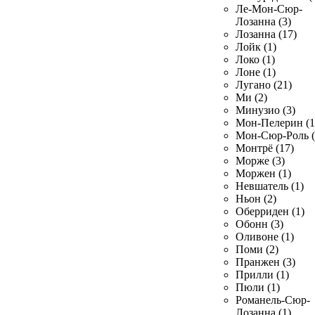
Ле-Мон-Сюр-
Лозанна (3)
Лозанна (17)
Лойк (1)
Локо (1)
Лоне (1)
Лугано (21)
Ми (2)
Минузио (3)
Мон-Пелерин (1
Мон-Сюр-Роль (
Монтрё (17)
Морже (3)
Моржен (1)
Невшатель (1)
Ньон (2)
Оберриден (1)
Обонн (3)
Оливоне (1)
Поми (2)
Пранжен (3)
Прилли (1)
Пюли (1)
Романель-Сюр-
Лозанна (1)