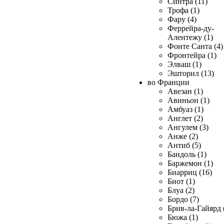
Синтра (11)
Трофа (1)
Фару (4)
Феррейра-ду-
Алентежу (1)
Фонте Санта (4)
Фронтейра (1)
Элваш (1)
Эшторил (13)
во Франции
Авезан (1)
Авиньон (1)
Амбуаз (1)
Англет (2)
Ангулем (3)
Анже (2)
Антиб (5)
Бандоль (1)
Баржемон (1)
Биарриц (16)
Биот (1)
Блуа (2)
Бордо (7)
Брив-ла-Гайярд 
Бюжа (1)