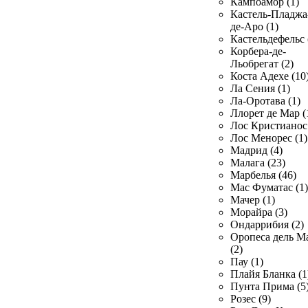
Кампоамор (1)
Кастель-Пладжа
де-Аро (1)
Кастельдефельс 
Корбера-де-
Льобрегат (2)
Коста Адехе (10
Ла Сения (1)
Ла-Оротава (1)
Ллорет де Мар (
Лос Кристианос 
Лос Менорес (1)
Мадрид (4)
Малага (23)
Марбелья (46)
Мас Фуматас (1)
Мачер (1)
Морайра (3)
Ондаррибия (2)
Оропеса дель М
(2)
Пау (1)
Плайя Бланка (1
Пунта Прима (5
Розес (9)