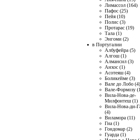
Лимассол (164)
Пафос (25)
Пейя (10)
Полис (3)
Протарас (19)
Тала (1)
Энгоми (2)
в Португалии
Албуфейра (5)
Алгош (1)
Алмансил (3)
Анхос (1)
Асотеяш (4)
Боликейме (3)
Вале до Лобо (4
Вале-Формозу (
Вила-Нова-де-
Милфонтеш (1)
Вила-Нова-ди-Г
(4)
Виламора (11)
Гиа (1)
Гондомар (2)
Гуарда (1)