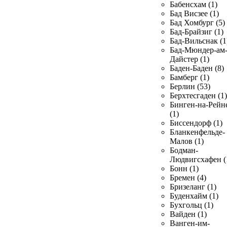
Бабенсхам (1)
Бад Висзее (1)
Бад Хомбург (5)
Бад-Брайзиг (1)
Бад-Вильснак (1
Бад-Мюндер-ам
Дайстер (1)
Баден-Баден (8)
Бамберг (1)
Берлин (53)
Берхтесгаден (1)
Бинген-на-Рейн
(1)
Биссендорф (1)
Бланкенфельде-
Малов (1)
Бодман-
Людвигсхафен (
Бонн (1)
Бремен (4)
Бризеланг (1)
Буденхайм (1)
Бухгольц (1)
Вайден (1)
Ванген-им-