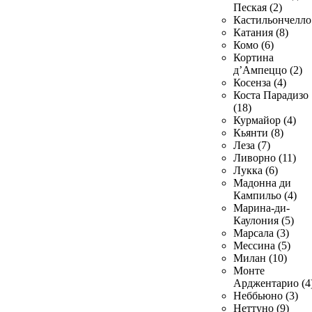
Пеская (2)
Кастильончелло 
Катания (8)
Комо (6)
Кортина
д’Ампеццо (2)
Косенза (4)
Коста Парадизо
(18)
Курмайор (4)
Кьянти (8)
Леза (7)
Ливорно (11)
Лукка (6)
Мадонна ди
Кампильо (4)
Марина-ди-
Каулония (5)
Марсала (3)
Мессина (5)
Милан (10)
Монте
Арджентарио (4
Неббьюно (3)
Неттуно (9)