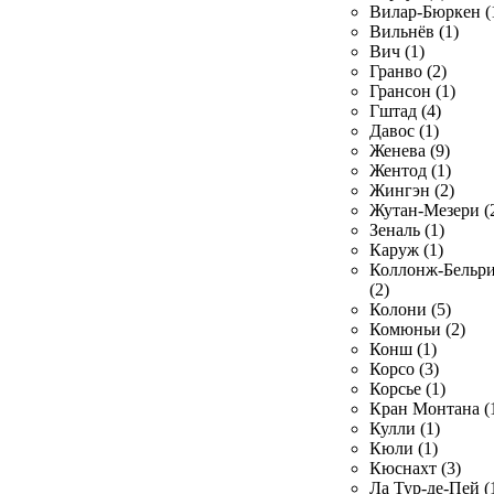
Вилар-Бюркен (
Вильнёв (1)
Вич (1)
Гранво (2)
Грансон (1)
Гштад (4)
Давос (1)
Женева (9)
Жентод (1)
Жингэн (2)
Жутан-Мезери (
Зеналь (1)
Каруж (1)
Коллонж-Бельр
(2)
Колони (5)
Комюньи (2)
Конш (1)
Корсо (3)
Корсье (1)
Кран Монтана (
Кулли (1)
Кюли (1)
Кюснахт (3)
Ла Тур-де-Пей (