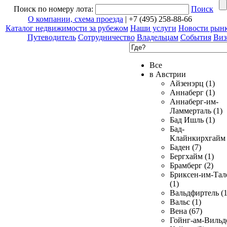
Поиск по номеру лота:
Поиск
О компании, схема проезда
| +7 (495) 258-88-66
Каталог недвижимости за рубежом
Наши услуги
Новости рын
Путеводитель
Сотрудничество
Владельцам
События
Виз
Все
в Австрии
Айзенэрц (1)
Аннаберг (1)
Аннаберг-им-
Ламмерталь (1)
Бад Ишль (1)
Бад-
Клайнкирхгайм 
Баден (7)
Бергхайм (1)
Брамберг (2)
Бриксен-им-Тал
(1)
Вальдфиртель (1
Вальс (1)
Вена (67)
Гойнг-ам-Вильд