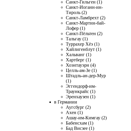
Санкт-Гильген (1)
Санкт-Иоганн-ин-
Тироль (2)
Санкт-Ламбрехт (2)
Санкт-Мартин-бай-
Лофер (1)
Санкт-Пёльтен (2)
Тальгау (1)
Туррахер Хёэ (1)
Хайлигенблут (1)
Хальванг (1)
Хартберг (1)
Хоэнтауэрн (4)
Целль-ам-Зе (1)
Штадль-ан-дер-Мур
(1)
Эггендорф-им-
Траункрайс (1)
Эренхаузен (1)
в Германии
Аугсбург (2)
Ахен (1)
Ашау-им-Кимгау (2)
Бабенсхам (1)
Бад Висзее (1)