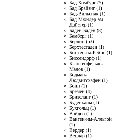
Бад Хомбург (5)
Бад-Брайзиг (1)
Бад-Вильснак (1)
Бад-Мюндер-ам-
Дайстер (1)
Баден-Баден (8)
Бамберг (1)
Берлин (53)
Берхтесгаден (1)
Бинген-на-Рейне (1)
Биссендорф (1)
Бланкенфельде-
Малов (1)
Бодман-
Людвигсхафен (1)
Бонн (1)
Бремен (4)
Бризеланг (1)
Буденхайм (1)
Бухгольц (1)
Вайден (1)
Ванген-им-Алльгой
(1)
Вердер (1)
Вецлар (1)