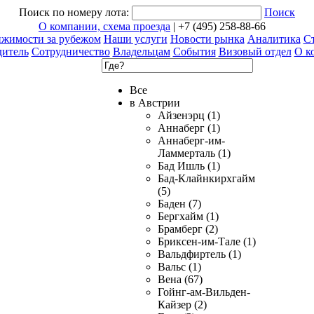
Поиск по номеру лота:
Поиск
О компании, схема проезда
| +7 (495) 258-88-66
ижимости за рубежом
Наши услуги
Новости рынка
Аналитика
Ст
дитель
Сотрудничество
Владельцам
События
Визовый отдел
О к
Все
в Австрии
Айзенэрц (1)
Аннаберг (1)
Аннаберг-им-
Ламмерталь (1)
Бад Ишль (1)
Бад-Клайнкирхгайм
(5)
Баден (7)
Бергхайм (1)
Брамберг (2)
Бриксен-им-Тале (1)
Вальдфиртель (1)
Вальс (1)
Вена (67)
Гойнг-ам-Вильден-
Кайзер (2)