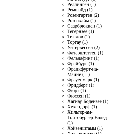
Реллинген (1)
Ремшайд (1)
Розенгартен (2)
Розенхайм (1)
Саарбрюккен (1)
Тегернзее (1)
Тельтов (1)
Торгау (1)
Унтервёссен (2)
Фатерштеттен (1)
Фельдафинг (1)
Фрайбург (1)
Франкфурт-на-
Майне (11)
Фрауенмарк (1)
Фридберг (1)
Фюрт (1)
Фюссен (1)
Хагнау-Бодензее (1)
Хехендорф (1)
Хильтер-ам-
Тойтобургер-Вальд
(1)
Хойзенштамм (1)
Хольцкирхен (1)