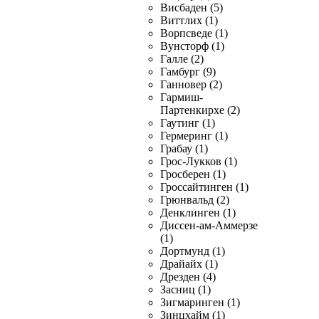
Висбаден (5)
Виттлих (1)
Ворпсведе (1)
Вунсторф (1)
Галле (2)
Гамбург (9)
Ганновер (2)
Гармиш-
Партенкирхе (2)
Гаутинг (1)
Гермеринг (1)
Грабау (1)
Грос-Лукков (1)
Гросберен (1)
Гроссайтинген (1)
Грюнвальд (2)
Денклинген (1)
Диссен-ам-Аммерзе
(1)
Дортмунд (1)
Драйайх (1)
Дрезден (4)
Засниц (1)
Зигмаринген (1)
Зинцхайм (1)