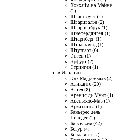
Хоххайм-на-Майне
(1)
Швайнфурт (1)
Шварцвальд (2)
Шварценбрук (1)
Шнефердинген (1)
Штарнберг (1)
Штральзунд (1)
Штутгарт (6)
Энген (1)
Эрфурт (2)
Этринген (1)
в Испании
Эль Мадроньяль (2)
Аликанте (29)
Алтея (8)
Аренис-де-Мунт (1)
Ареньс-де-Мар (1)
Аржентона (1)
Баньерес-дель-
Пенедес (1)
Барселона (42)
Бегур (4)
Бенаавис (12)