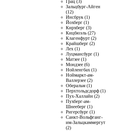
Грац (3)
Зальцбург-Айген
(12)
Инсбрук (1)
Йохберг (1)
Кирхберг (3)
Кицбюэль (27)
Клагенфурт (2)
Крайшберг (2)
Лех (1)
Луцмансбург (1)
Матзее (1)
Мондзее (6)
Нойленгбах (1)
Ноймаркт-ам-
Валлерзее (2)
Оберальм (1)
Перхтольдсдорф (1)
Пух-Халлайн (2)
Пухберг-ам-
Шнееберг (1)
Ригерсбург (1)
Санкт-Вольфганг-
им-Зальцкаммергут
(2)