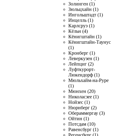
Золинген (1)
Зюльцхайн (1)
Ингольштадт (1)
Инцелль (1)
Карлсруэ (1)
Кёльн (4)
Кёнигштайн (1)
Кёнигштайн-Таунус
(1)
Кронберг (1)
Леверкузен (1)
Лейпциг (2)
Луфткурорт-
Люкендорф (1)
Мюльхайм-на-Руре
(1)
Мюнхен (20)
Николасзее (1)
Нойзес (1)
Нюрнберг (2)
Обераммергау (3)
Ойтин (1)
Потсдам (10)
Равенсбург (1)
Регенсбург (1)