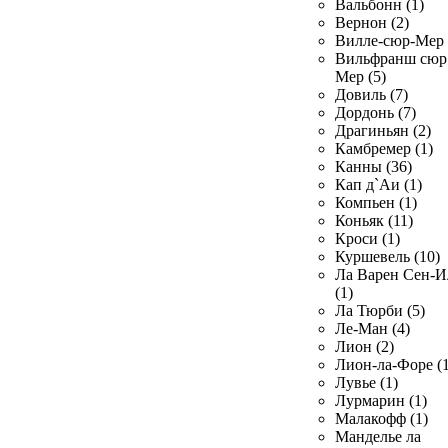
Вальбонн (1)
Вернон (2)
Вилле-сюр-Мер 
Вильфранш сюр
Мер (5)
Довиль (7)
Дордонь (7)
Драгиньян (2)
Камбремер (1)
Канны (36)
Кап д`Аи (1)
Компьен (1)
Коньяк (11)
Кроси (1)
Куршевель (10)
Ла Варен Сен-И
(1)
Ла Тюрби (5)
Ле-Ман (4)
Лион (2)
Лион-ла-Форе (1
Лувье (1)
Лурмарин (1)
Малакофф (1)
Манделье ла