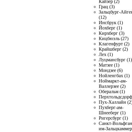
Кайзер (2)
Грац (3)
Зальцбург-Айге
(12)
Инсбрук (1)
Йохберг (1)
Кирхберг (3)
Кицбюэль (27)
Клагенфурт (2)
Крайшберг (2)
Лех (1)
Луцмансбург (1)
Матзее (1)
Мондзее (6)
Нойленгбах (1)
Ноймаркт-ам-
Валлерзее (2)
Оберальм (1)
Перхтольдсдорф
Пух-Халлайн (2
Пухберг-ам-
Шнееберг (1)
Ригерсбург (1)
Санкт-Вольфган
им-Зальцкаммер