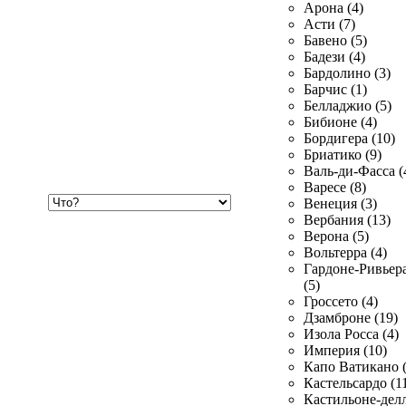
Арона (4)
Асти (7)
Бавено (5)
Бадези (4)
Бардолино (3)
Барчис (1)
Белладжио (5)
Бибионе (4)
Бордигера (10)
Бриатико (9)
Валь-ди-Фасса (
Варесе (8)
Хочу
Венеция (3)
купить
Вербания (13)
Верона (5)
Вольтерра (4)
Гардоне-Ривьер
(5)
Гроссето (4)
Дзамброне (19)
Изола Росса (4)
Империя (10)
Капо Ватикано (
Кастельсардо (1
Кастильоне-делл