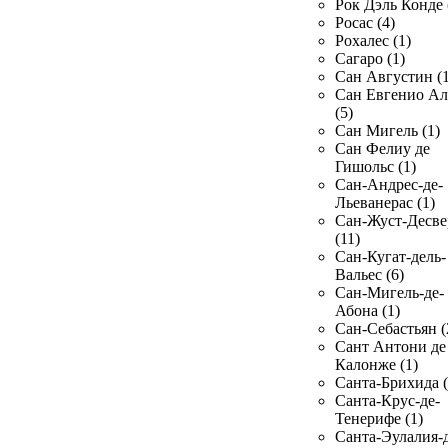
Рок Дэль Конде 
Росас (4)
Рохалес (1)
Сагаро (1)
Сан Августин (1
Сан Евгенио Ал
(5)
Сан Мигель (1)
Сан Фелиу де
Гишольс (1)
Сан-Андрес-де-
Льеванерас (1)
Сан-Жуст-Десве
(11)
Сан-Кугат-дель-
Вальес (6)
Сан-Мигель-де-
Абона (1)
Сан-Себастьян (
Сант Антони де
Калонже (1)
Санта-Брихида (
Санта-Крус-де-
Тенерифе (1)
Санта-Эулалия-д