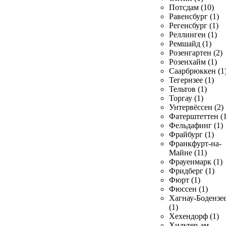
Потсдам (10)
Равенсбург (1)
Регенсбург (1)
Реллинген (1)
Ремшайд (1)
Розенгартен (2)
Розенхайм (1)
Саарбрюккен (1
Тегернзее (1)
Тельтов (1)
Торгау (1)
Унтервёссен (2)
Фатерштеттен (1
Фельдафинг (1)
Фрайбург (1)
Франкфурт-на-
Майне (11)
Фрауенмарк (1)
Фридберг (1)
Фюрт (1)
Фюссен (1)
Хагнау-Бодензе
(1)
Хехендорф (1)
Хильтер-ам-