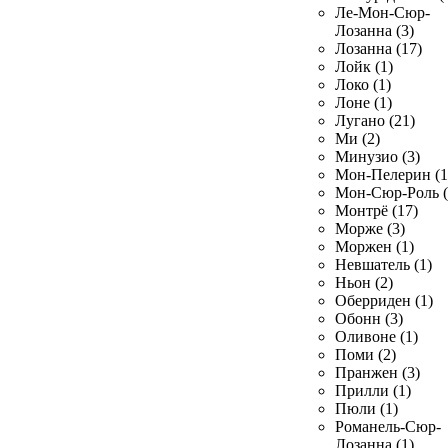
Ле-Мон-Сюр-
Лозанна (3)
Лозанна (17)
Лойк (1)
Локо (1)
Лоне (1)
Лугано (21)
Ми (2)
Минузио (3)
Мон-Пелерин (1
Мон-Сюр-Роль (
Монтрё (17)
Морже (3)
Моржен (1)
Невшатель (1)
Ньон (2)
Оберриден (1)
Обонн (3)
Оливоне (1)
Поми (2)
Пранжен (3)
Прилли (1)
Пюли (1)
Романель-Сюр-
Лозанна (1)