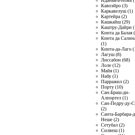
Иданья-а-Нова (
Кавоэйро (3)
Каркавелуш (1)
Картейра (2)
Кашкайш (29)
Каштру-Дайри (
Кинта да Балая (
Кинта да Салин
(1)
Кинта-да-Лаго (
Лагуш (8)
Лиссабон (68)
Лоле (12)
Майя (1)
Набу (1)
Парражил (2)
Порту (10)
Сан-Браш-ди-
Алпортел (1)
Сан-Педру-ду-С
(2)
Санта-Барбара-д
Неше (2)
Сетубал (2)
Силвеш (1)