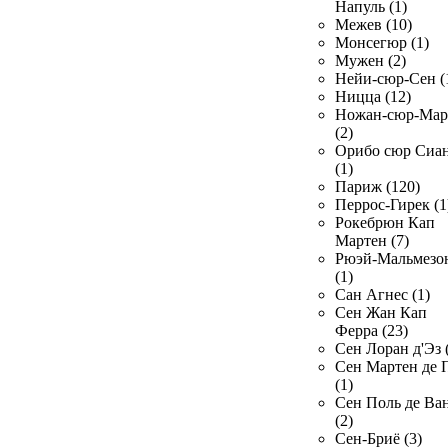
Напуль (1)
Межев (10)
Монсегюр (1)
Мужен (2)
Нейи-сюр-Сен (
Ницца (12)
Ножан-сюр-Ма
(2)
Орибо сюр Сиа
(1)
Париж (120)
Перрос-Гирек (1
Рокебрюн Кап
Мартен (7)
Рюэй-Мальмезо
(1)
Сан Агнес (1)
Сен Жан Кап
Ферра (23)
Сен Лоран д'Эз 
Сен Мартен де 
(1)
Сен Поль де Ва
(2)
Сен-Бриё (3)