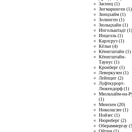
Засниц (1)
Зигмаринген (1)
Зинцхайм (1)
Золинген (1)
Зюльцхайн (1)
Ингольштадт (1
Инцелль (1)
Карлсруэ (1)
Кёльн (4)
Кёнигштайн (1)
Кёнигштайн-
Таунус (1)
Кронберг (1)
Леверкузен (1)
Лейпциг (2)
Луфткурорт-
Люкендорф (1)
Мюльхайм-на-Р
(1)
Мюнхен (20)
Николасзее (1)
Нойзес (1)
Нюрнберг (2)
Обераммергау (3
Ойтин (1)