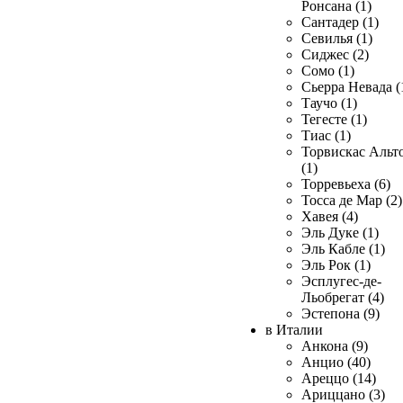
Ронсана (1)
Сантадер (1)
Севилья (1)
Сиджес (2)
Сомо (1)
Сьерра Невада (
Таучо (1)
Тегесте (1)
Тиас (1)
Торвискас Альт
(1)
Торревьеха (6)
Тосса де Мар (2)
Хавея (4)
Эль Дуке (1)
Эль Кабле (1)
Эль Рок (1)
Эсплугес-де-
Льобрегат (4)
Эстепона (9)
в Италии
Анкона (9)
Анцио (40)
Ареццо (14)
Ариццано (3)