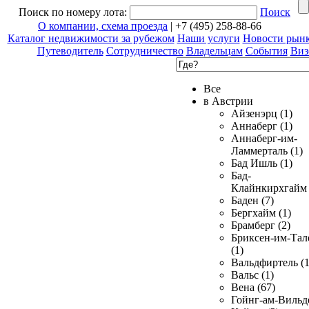
Поиск по номеру лота:
Поиск
О компании, схема проезда
| +7 (495) 258-88-66
Каталог недвижимости за рубежом
Наши услуги
Новости рын
Путеводитель
Сотрудничество
Владельцам
События
Виз
Все
в Австрии
Айзенэрц (1)
Аннаберг (1)
Аннаберг-им-
Ламмерталь (1)
Бад Ишль (1)
Бад-
Клайнкирхгайм 
Баден (7)
Бергхайм (1)
Брамберг (2)
Бриксен-им-Тал
(1)
Вальдфиртель (1
Вальс (1)
Вена (67)
Гойнг-ам-Вильд