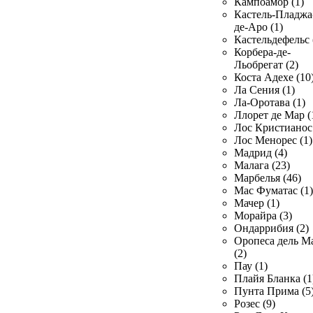
Кампоамор (1)
Кастель-Пладжа
де-Аро (1)
Кастельдефельс 
Корбера-де-
Льобрегат (2)
Коста Адехе (10
Ла Сения (1)
Ла-Оротава (1)
Ллорет де Мар (
Лос Кристианос 
Лос Менорес (1)
Мадрид (4)
Малага (23)
Марбелья (46)
Мас Фуматас (1)
Мачер (1)
Морайра (3)
Ондаррибия (2)
Оропеса дель М
(2)
Пау (1)
Плайя Бланка (1
Пунта Прима (5
Розес (9)