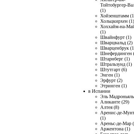
Тойтобургер-Ва
(1)
Хойзенштамм (1
Хольцкирхен (1
Хоххайм-на-Ма
(1)
Швайнфурт (1)
Шварцвальд (2)
Шварценбрук (1
Шнефердинген (
Штарнберг (1)
Штральзунд (1)
Штутгарт (6)
Энген (1)
Эрфурт (2)
Этринген (1)
в Испании
Эль Мадроньяль 
Аликанте (29)
Алтея (8)
Аренис-де-Мун
(1)
Ареньс-де-Мар (
Аржентона (1)