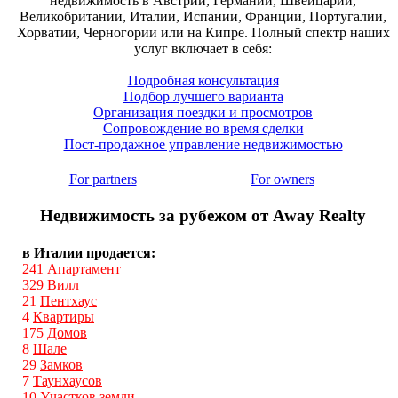
недвижимость в Австрии, Германии, Швейцарии,
Великобритании, Италии, Испании, Франции, Португалии,
Хорватии, Черногории или на Кипре. Полный спектр наших
услуг включает в себя:
Подробная консультация
Подбор лучшего варианта
Организация поездки и просмотров
Сопровождение во время сделки
Пост-продажное управление недвижимостью
For partners
For owners
Недвижимость за рубежом от Away Realty
в Италии продается:
241
Апартамент
329
Вилл
21
Пентхаус
4
Квартиры
175
Домов
8
Шале
29
Замков
7
Таунхаусов
10
Участков земли