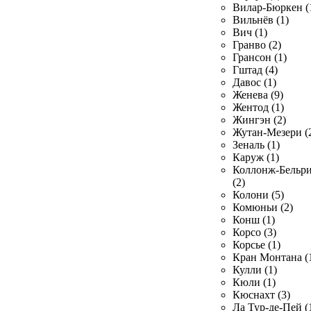
Вилар-Бюркен (
Вильнёв (1)
Вич (1)
Гранво (2)
Грансон (1)
Гштад (4)
Давос (1)
Женева (9)
Жентод (1)
Жингэн (2)
Жутан-Мезери (
Зеналь (1)
Каруж (1)
Коллонж-Бельр
(2)
Колони (5)
Комюньи (2)
Конш (1)
Корсо (3)
Корсье (1)
Кран Монтана (
Кулли (1)
Кюли (1)
Кюснахт (3)
Ла Тур-де-Пей (