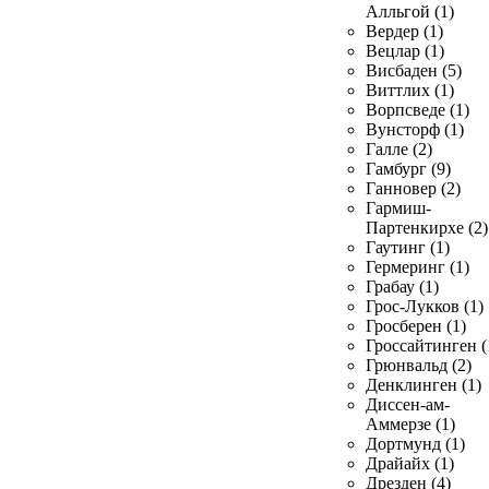
Алльгой (1)
Вердер (1)
Вецлар (1)
Висбаден (5)
Виттлих (1)
Ворпсведе (1)
Вунсторф (1)
Галле (2)
Гамбург (9)
Ганновер (2)
Гармиш-
Партенкирхе (2)
Гаутинг (1)
Гермеринг (1)
Грабау (1)
Грос-Лукков (1)
Гросберен (1)
Гроссайтинген (
Грюнвальд (2)
Денклинген (1)
Диссен-ам-
Аммерзе (1)
Дортмунд (1)
Драйайх (1)
Дрезден (4)