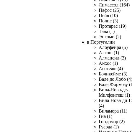
Лимассол (164)
Пафос (25)
Пейя (10)
Полис (3)
Протарас (19)
Тала (1)
Энгоми (2)
в Португалии
Албуфейра (5)
Алгош (1)
Алмансил (3)
Анхос (1)
Асотеяш (4)
Боликейме (3)
Вале до Лобо (4
Вале-Формозу (
Вила-Нова-де-
Милфонтеш (1)
Вила-Нова-ди-Г
(4)
Виламора (11)
Гиа (1)
Гондомар (2)
Гуарда (1)