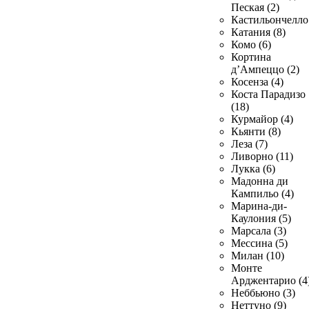
Пеская (2)
Кастильончелло 
Катания (8)
Комо (6)
Кортина
д’Ампеццо (2)
Косенза (4)
Коста Парадизо
(18)
Курмайор (4)
Кьянти (8)
Леза (7)
Ливорно (11)
Лукка (6)
Мадонна ди
Кампильо (4)
Марина-ди-
Каулония (5)
Марсала (3)
Мессина (5)
Милан (10)
Монте
Арджентарио (4
Неббьюно (3)
Неттуно (9)