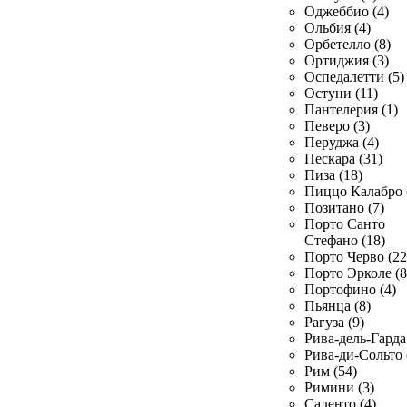
Оджеббио (4)
Ольбия (4)
Орбетелло (8)
Ортиджия (3)
Оспедалетти (5)
Остуни (11)
Пантелерия (1)
Певеро (3)
Перуджа (4)
Пескара (31)
Пиза (18)
Пиццо Калабро 
Позитано (7)
Порто Санто
Стефано (18)
Порто Черво (22
Порто Эрколе (8
Портофино (4)
Пьянца (8)
Рагуза (9)
Рива-дель-Гарда 
Рива-ди-Сольто 
Рим (54)
Римини (3)
Саленто (4)