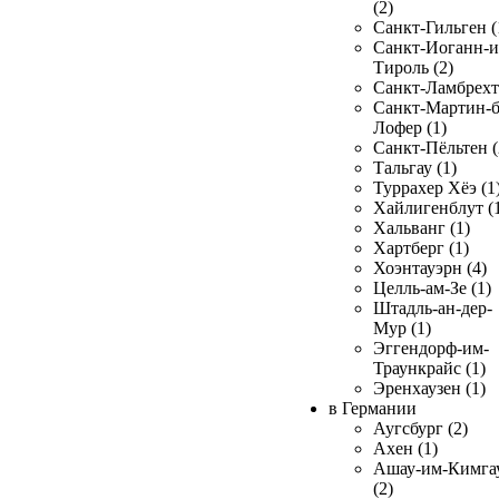
(2)
Санкт-Гильген (
Санкт-Иоганн-и
Тироль (2)
Санкт-Ламбрехт 
Санкт-Мартин-б
Лофер (1)
Санкт-Пёльтен (
Тальгау (1)
Туррахер Хёэ (1
Хайлигенблут (
Хальванг (1)
Хартберг (1)
Хоэнтауэрн (4)
Целль-ам-Зе (1)
Штадль-ан-дер-
Мур (1)
Эггендорф-им-
Траункрайс (1)
Эренхаузен (1)
в Германии
Аугсбург (2)
Ахен (1)
Ашау-им-Кимга
(2)