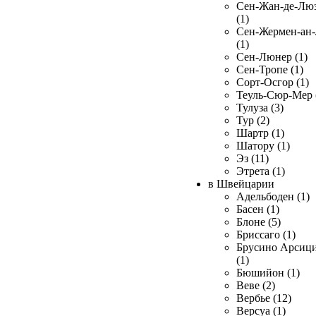
Сен-Жан-де-Лю
(1)
Сен-Жермен-ан
(1)
Сен-Люнер (1)
Сен-Тропе (1)
Сорт-Осгор (1)
Теуль-Сюр-Мер 
Тулуза (3)
Тур (2)
Шартр (1)
Шатору (1)
Эз (11)
Этрета (1)
в Швейцарии
Адельбоден (1)
Басен (1)
Блоне (5)
Бриссаго (1)
Брусино Арсиц
(1)
Бюшийон (1)
Веве (2)
Вербье (12)
Версуа (1)