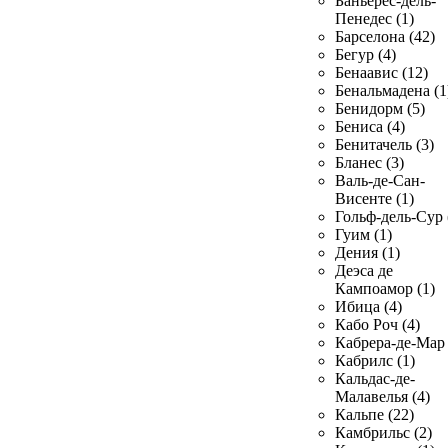
Баньерес-дель-
Пенедес (1)
Барселона (42)
Бегур (4)
Бенаавис (12)
Бенальмадена (1
Бенидорм (5)
Бениса (4)
Бенитачель (3)
Бланес (3)
Валь-де-Сан-
Висенте (1)
Гольф-дель-Сур 
Гуим (1)
Дения (1)
Деэса де
Кампоамор (1)
Ибица (4)
Кабо Роч (4)
Кабрера-де-Мар 
Кабрилс (1)
Кальдас-де-
Малавелья (4)
Кальпе (22)
Камбрильс (2)