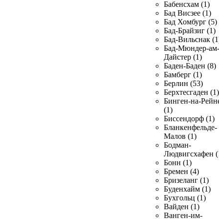
Бабенсхам (1)
Бад Висзее (1)
Бад Хомбург (5)
Бад-Брайзиг (1)
Бад-Вильснак (1
Бад-Мюндер-ам
Дайстер (1)
Баден-Баден (8)
Бамберг (1)
Берлин (53)
Берхтесгаден (1)
Бинген-на-Рейн
(1)
Биссендорф (1)
Бланкенфельде-
Малов (1)
Бодман-
Людвигсхафен (
Бонн (1)
Бремен (4)
Бризеланг (1)
Буденхайм (1)
Бухгольц (1)
Вайден (1)
Ванген-им-