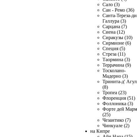
Сало (3)
Сан - Ремо (36)
Санта-Тереза-ди
Галлура (3)
Сарцана (7)
Сиена (12)
Сиракузы (10)
Сирмионе (6)
Специя (5)
Стреза (11)
Таормина (3)
Террачина (9)
Тосколано-
Мадерно (3)
Тринита-д' Агул
(8)
Тропеа (23)
Флоренция (51)
Фоллоника (3)
Форте дей Мар
(25)
Чезантико (7)
Чинкуале (2)
на Кипре
Айя-Напа (15)