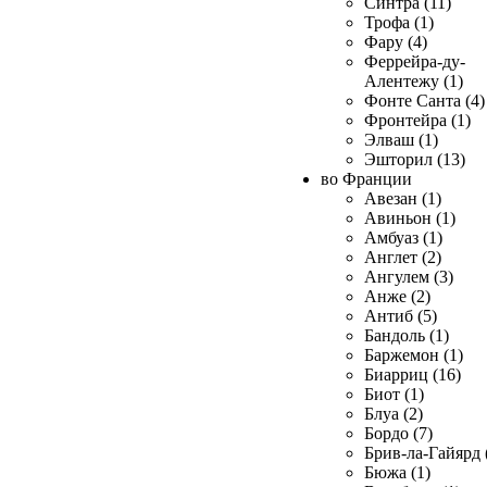
Синтра (11)
Трофа (1)
Фару (4)
Феррейра-ду-
Алентежу (1)
Фонте Санта (4)
Фронтейра (1)
Элваш (1)
Эшторил (13)
во Франции
Авезан (1)
Авиньон (1)
Амбуаз (1)
Англет (2)
Ангулем (3)
Анже (2)
Антиб (5)
Бандоль (1)
Баржемон (1)
Биарриц (16)
Биот (1)
Блуа (2)
Бордо (7)
Брив-ла-Гайярд 
Бюжа (1)