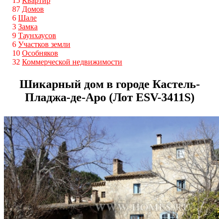
15
Квартир
87
Домов
6
Шале
3
Замка
9
Таунхаусов
6
Участков земли
10
Особняков
32
Коммерческой недвижимости
Шикарный дом в городе Кастель-
Пладжа-де-Аро (Лот ESV-3411S)