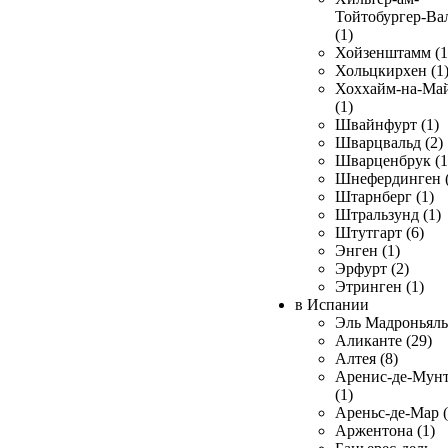
Тойтобургер-Ва
(1)
Хойзенштамм (1
Хольцкирхен (1
Хоххайм-на-Ма
(1)
Швайнфурт (1)
Шварцвальд (2)
Шварценбрук (1
Шнефердинген (
Штарнберг (1)
Штральзунд (1)
Штутгарт (6)
Энген (1)
Эрфурт (2)
Этринген (1)
в Испании
Эль Мадроньяль 
Аликанте (29)
Алтея (8)
Аренис-де-Мун
(1)
Ареньс-де-Мар (
Аржентона (1)