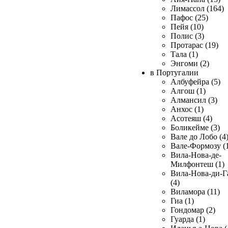
Лимассол (164)
Пафос (25)
Пейя (10)
Полис (3)
Протарас (19)
Тала (1)
Энгоми (2)
в Португалии
Албуфейра (5)
Алгош (1)
Алмансил (3)
Анхос (1)
Асотеяш (4)
Боликейме (3)
Вале до Лобо (4
Вале-Формозу (
Вила-Нова-де-
Милфонтеш (1)
Вила-Нова-ди-Г
(4)
Виламора (11)
Гиа (1)
Гондомар (2)
Гуарда (1)