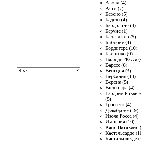
Арона (4)
Асти (7)
Бавено (5)
Бадези (4)
Бардолино (3)
Барчис (1)
Белладжио (5)
Бибионе (4)
Бордигера (10)
Бриатико (9)
Валь-ди-Фасса (
Варесе (8)
Хочу
Венеция (3)
купить
Вербания (13)
Верона (5)
Вольтерра (4)
Гардоне-Ривьер
(5)
Гроссето (4)
Дзамброне (19)
Изола Росса (4)
Империя (10)
Капо Ватикано (
Кастельсардо (1
Кастильоне-делл