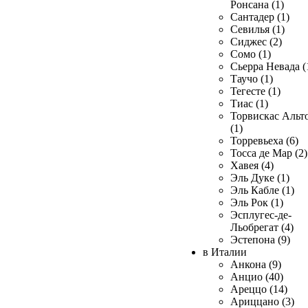
Ронсана (1)
Сантадер (1)
Севилья (1)
Сиджес (2)
Сомо (1)
Сьерра Невада (
Таучо (1)
Тегесте (1)
Тиас (1)
Торвискас Альт
(1)
Торревьеха (6)
Тосса де Мар (2)
Хавея (4)
Эль Дуке (1)
Эль Кабле (1)
Эль Рок (1)
Эсплугес-де-
Льобрегат (4)
Эстепона (9)
в Италии
Анкона (9)
Анцио (40)
Ареццо (14)
Ариццано (3)