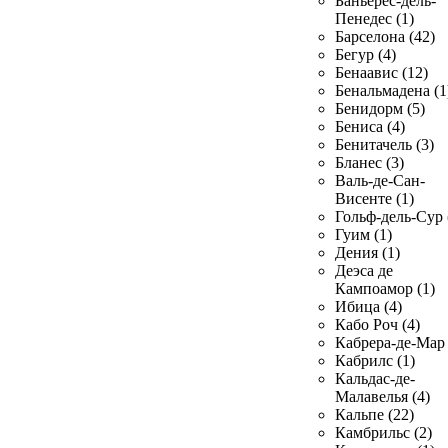
Баньерес-дель-
Пенедес (1)
Барселона (42)
Бегур (4)
Бенаавис (12)
Бенальмадена (1
Бенидорм (5)
Бениса (4)
Бенитачель (3)
Бланес (3)
Валь-де-Сан-
Висенте (1)
Гольф-дель-Сур 
Гуим (1)
Дения (1)
Деэса де
Кампоамор (1)
Ибица (4)
Кабо Роч (4)
Кабрера-де-Мар 
Кабрилс (1)
Кальдас-де-
Малавелья (4)
Кальпе (22)
Камбрильс (2)