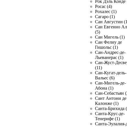
Рок Дэль Конде 
Росас (4)
Рохалес (1)
Сагаро (1)
Сан Августин (1
Сан Евгенио Ал
(5)
Сан Мигель (1)
Сан Фелиу де
Гишольс (1)
Сан-Андрес-де-
Льеванерас (1)
Сан-Жуст-Десве
(11)
Сан-Кугат-дель-
Вальес (6)
Сан-Мигель-де-
Абона (1)
Сан-Себастьян (
Сант Антони де
Калонже (1)
Санта-Брихида (
Санта-Крус-де-
Тенерифе (1)
Санта-Эулалия-д