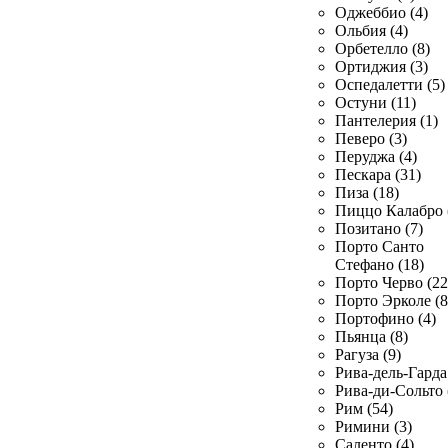
Оджеббио (4)
Ольбия (4)
Орбетелло (8)
Ортиджия (3)
Оспедалетти (5)
Остуни (11)
Пантелерия (1)
Певеро (3)
Перуджа (4)
Пескара (31)
Пиза (18)
Пиццо Калабро 
Позитано (7)
Порто Санто
Стефано (18)
Порто Черво (22
Порто Эрколе (8
Портофино (4)
Пьянца (8)
Рагуза (9)
Рива-дель-Гарда 
Рива-ди-Сольто 
Рим (54)
Римини (3)
Саленто (4)