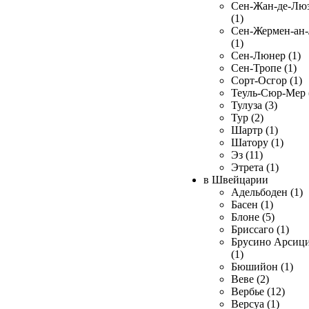
Сен-Жан-де-Лю
(1)
Сен-Жермен-ан
(1)
Сен-Люнер (1)
Сен-Тропе (1)
Сорт-Осгор (1)
Теуль-Сюр-Мер 
Тулуза (3)
Тур (2)
Шартр (1)
Шатору (1)
Эз (11)
Этрета (1)
в Швейцарии
Адельбоден (1)
Басен (1)
Блоне (5)
Бриссаго (1)
Брусино Арсиц
(1)
Бюшийон (1)
Веве (2)
Вербье (12)
Версуа (1)