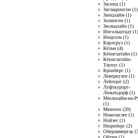
Засниц (1)
Зигмаринген (1)
Зинцхайм (1)
Золинген (1)
Зюльцхайн (1)
Ингольштадт (1
Инцелль (1)
Карлсруэ (1)
Кёльн (4)
Кёнигштайн (1)
Кёнигштайн-
Таунус (1)
Кронберг (1)
Леверкузен (1)
Лейпциг (2)
Луфткурорт-
Люкендорф (1)
Мюльхайм-на-Р
(1)
Мюнхен (20)
Николасзее (1)
Нойзес (1)
Нюрнберг (2)
Обераммергау (3
Ойтин (1)