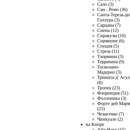
Сало (3)
Сан - Ремо (36)
Санта-Тереза-ди
Галлура (3)
Сарцана (7)
Сиена (12)
Сиракузы (10)
Сирмионе (6)
Специя (5)
Стреза (11)
Таормина (3)
Террачина (9)
Тосколано-
Мадерно (3)
Тринита-д' Агул
(8)
Тропеа (23)
Флоренция (51)
Фоллоника (3)
Форте дей Мар
(25)
Чезантико (7)
Чинкуале (2)
на Кипре
Айя-Напа (15)