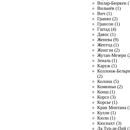
Вилар-Бюркен (
Вильнёв (1)
Вич (1)
Гранво (2)
Грансон (1)
Гштад (4)
Давос (1)
Женева (9)
Жентод (1)
Жингэн (2)
Жутан-Мезери (
Зеналь (1)
Каруж (1)
Коллонж-Бельр
(2)
Колони (5)
Комюньи (2)
Конш (1)
Корсо (3)
Корсье (1)
Кран Монтана (
Кулли (1)
Кюли (1)
Кюснахт (3)
Ла Тур-де-Пей (