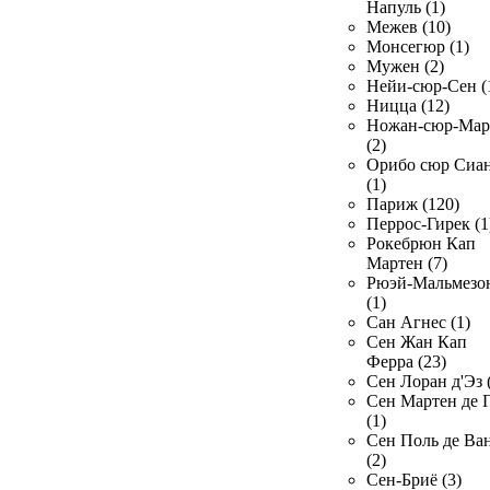
Напуль (1)
Межев (10)
Монсегюр (1)
Мужен (2)
Нейи-сюр-Сен (
Ницца (12)
Ножан-сюр-Ма
(2)
Орибо сюр Сиа
(1)
Париж (120)
Перрос-Гирек (1
Рокебрюн Кап
Мартен (7)
Рюэй-Мальмезо
(1)
Сан Агнес (1)
Сен Жан Кап
Ферра (23)
Сен Лоран д'Эз 
Сен Мартен де 
(1)
Сен Поль де Ва
(2)
Сен-Бриё (3)