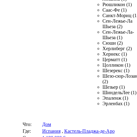
Рюшликон (1)
Саас-Фе (1)
Санкт-Мориц (1
Сен-Лежье-Ла
Шьеза (2)
Сен-Лежье-Ла-
Шьеза (1)
Сюши (2)
Херлиберг (2)
Хернекс (1)
Церматт (1)
Цолликон (1)
Шезерекс (1)
Шезо-сюр-Лоза
(2)
Шезьер (1)
ШиндельЛее (1)
Эпаленж (1)
Эрленбах (1)
Что:
Дом
Где:
Испания
,
Кастель-Пладжа-де-Аро