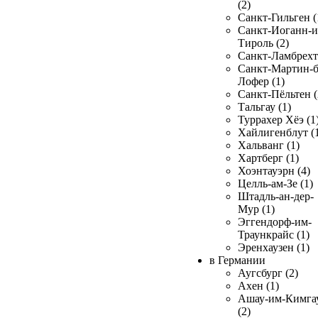
(2)
Санкт-Гильген (
Санкт-Иоганн-и
Тироль (2)
Санкт-Ламбрехт 
Санкт-Мартин-б
Лофер (1)
Санкт-Пёльтен (
Тальгау (1)
Туррахер Хёэ (1
Хайлигенблут (
Хальванг (1)
Хартберг (1)
Хоэнтауэрн (4)
Целль-ам-Зе (1)
Штадль-ан-дер-
Мур (1)
Эггендорф-им-
Траункрайс (1)
Эренхаузен (1)
в Германии
Аугсбург (2)
Ахен (1)
Ашау-им-Кимга
(2)