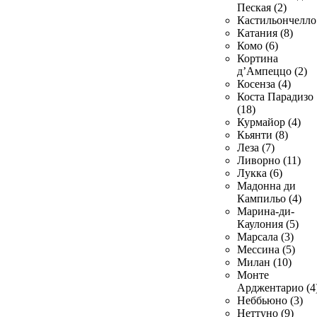
Пеская (2)
Кастильончелло 
Катания (8)
Комо (6)
Кортина
д’Ампеццо (2)
Косенза (4)
Коста Парадизо
(18)
Курмайор (4)
Кьянти (8)
Леза (7)
Ливорно (11)
Лукка (6)
Мадонна ди
Кампильо (4)
Марина-ди-
Каулония (5)
Марсала (3)
Мессина (5)
Милан (10)
Монте
Арджентарио (4
Неббьюно (3)
Неттуно (9)