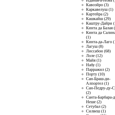
Иданья-а-Нова (
Кавоэйро (3)
Каркавелуш (1)
Картейра (2)
Кашкайш (29)
Каштру-Дайри (
Кинта да Балая (
Кинта да Салин
(1)
Кинта-да-Лаго (
Лагуш (8)
Лиссабон (68)
Лоле (12)
Майя (1)
Набу (1)
Парражил (2)
Порту (10)
Сан-Браш-ди-
Алпортел (1)
Сан-Педру-ду-С
(2)
Санта-Барбара-д
Неше (2)
Сетубал (2)
Силвеш (1)