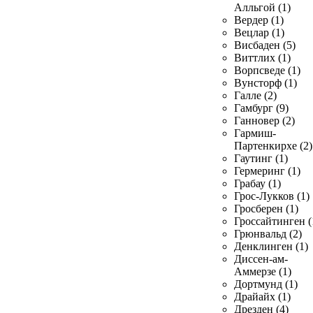
Алльгой (1)
Вердер (1)
Вецлар (1)
Висбаден (5)
Виттлих (1)
Ворпсведе (1)
Вунсторф (1)
Галле (2)
Гамбург (9)
Ганновер (2)
Гармиш-
Партенкирхе (2)
Гаутинг (1)
Гермеринг (1)
Грабау (1)
Грос-Лукков (1)
Гросберен (1)
Гроссайтинген (
Грюнвальд (2)
Денклинген (1)
Диссен-ам-
Аммерзе (1)
Дортмунд (1)
Драйайх (1)
Дрезден (4)