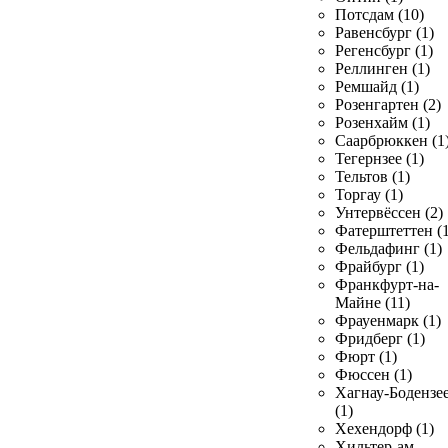
Потсдам (10)
Равенсбург (1)
Регенсбург (1)
Реллинген (1)
Ремшайд (1)
Розенгартен (2)
Розенхайм (1)
Саарбрюккен (1
Тегернзее (1)
Тельтов (1)
Торгау (1)
Унтервёссен (2)
Фатерштеттен (1
Фельдафинг (1)
Фрайбург (1)
Франкфурт-на-
Майне (11)
Фрауенмарк (1)
Фридберг (1)
Фюрт (1)
Фюссен (1)
Хагнау-Бодензе
(1)
Хехендорф (1)
Хильтер-ам-