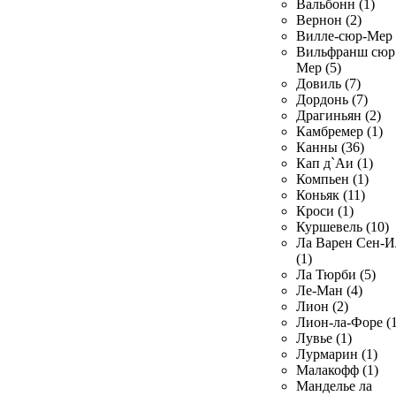
Вальбонн (1)
Вернон (2)
Вилле-сюр-Мер 
Вильфранш сюр
Мер (5)
Довиль (7)
Дордонь (7)
Драгиньян (2)
Камбремер (1)
Канны (36)
Кап д`Аи (1)
Компьен (1)
Коньяк (11)
Кроси (1)
Куршевель (10)
Ла Варен Сен-И
(1)
Ла Тюрби (5)
Ле-Ман (4)
Лион (2)
Лион-ла-Форе (1
Лувье (1)
Лурмарин (1)
Малакофф (1)
Манделье ла