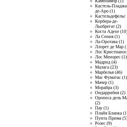
Кампоамор (1)
Кастель-Пладжа
де-Аро (1)
Кастельдефельс 
Корбера-де-
Льобрегат (2)
Коста Адехе (10
Ла Сения (1)
Ла-Оротава (1)
Ллорет де Мар (
Лос Кристианос 
Лос Менорес (1)
Мадрид (4)
Малага (23)
Марбелья (46)
Мас Фуматас (1)
Мачер (1)
Морайра (3)
Ондаррибия (2)
Оропеса дель М
(2)
Пау (1)
Плайя Бланка (1
Пунта Прима (5
Розес (9)