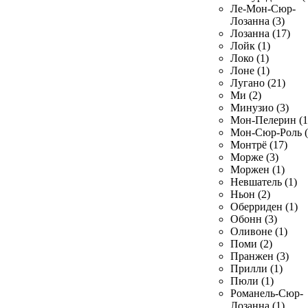
Ле-Мон-Сюр-
Лозанна (3)
Лозанна (17)
Лойк (1)
Локо (1)
Лоне (1)
Лугано (21)
Ми (2)
Минузио (3)
Мон-Пелерин (1
Мон-Сюр-Роль (
Монтрё (17)
Морже (3)
Моржен (1)
Невшатель (1)
Ньон (2)
Оберриден (1)
Обонн (3)
Оливоне (1)
Поми (2)
Пранжен (3)
Прилли (1)
Пюли (1)
Романель-Сюр-
Лозанна (1)