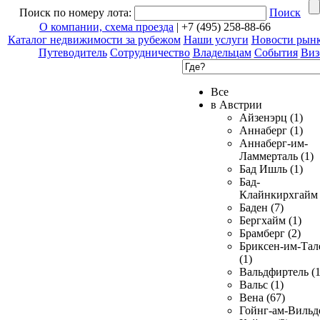
Поиск по номеру лота:
Поиск
О компании, схема проезда
| +7 (495) 258-88-66
Каталог недвижимости за рубежом
Наши услуги
Новости рын
Путеводитель
Сотрудничество
Владельцам
События
Виз
Все
в Австрии
Айзенэрц (1)
Аннаберг (1)
Аннаберг-им-
Ламмерталь (1)
Бад Ишль (1)
Бад-
Клайнкирхгайм 
Баден (7)
Бергхайм (1)
Брамберг (2)
Бриксен-им-Тал
(1)
Вальдфиртель (1
Вальс (1)
Вена (67)
Гойнг-ам-Вильд