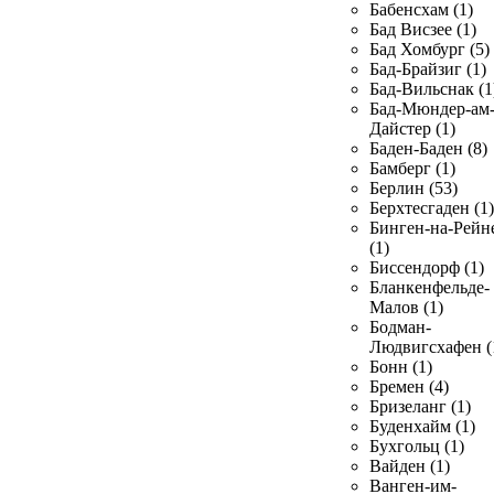
Бабенсхам (1)
Бад Висзее (1)
Бад Хомбург (5)
Бад-Брайзиг (1)
Бад-Вильснак (1
Бад-Мюндер-ам
Дайстер (1)
Баден-Баден (8)
Бамберг (1)
Берлин (53)
Берхтесгаден (1)
Бинген-на-Рейн
(1)
Биссендорф (1)
Бланкенфельде-
Малов (1)
Бодман-
Людвигсхафен (
Бонн (1)
Бремен (4)
Бризеланг (1)
Буденхайм (1)
Бухгольц (1)
Вайден (1)
Ванген-им-