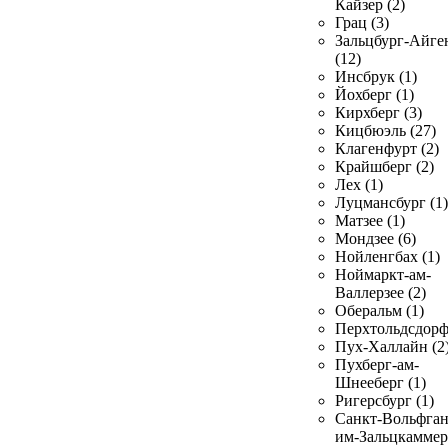
Кайзер (2)
Грац (3)
Зальцбург-Айге
(12)
Инсбрук (1)
Йохберг (1)
Кирхберг (3)
Кицбюэль (27)
Клагенфурт (2)
Крайшберг (2)
Лех (1)
Луцмансбург (1)
Матзее (1)
Мондзее (6)
Нойленгбах (1)
Ноймаркт-ам-
Валлерзее (2)
Оберальм (1)
Перхтольдсдорф
Пух-Халлайн (2
Пухберг-ам-
Шнееберг (1)
Ригерсбург (1)
Санкт-Вольфган
им-Зальцкаммер