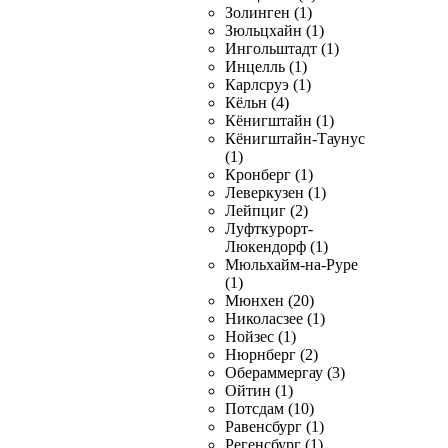
Золинген (1)
Зюльцхайн (1)
Ингольштадт (1)
Инцелль (1)
Карлсруэ (1)
Кёльн (4)
Кёнигштайн (1)
Кёнигштайн-Таунус
(1)
Кронберг (1)
Леверкузен (1)
Лейпциг (2)
Луфткурорт-
Люкендорф (1)
Мюльхайм-на-Руре
(1)
Мюнхен (20)
Николасзее (1)
Нойзес (1)
Нюрнберг (2)
Обераммергау (3)
Ойтин (1)
Потсдам (10)
Равенсбург (1)
Регенсбург (1)