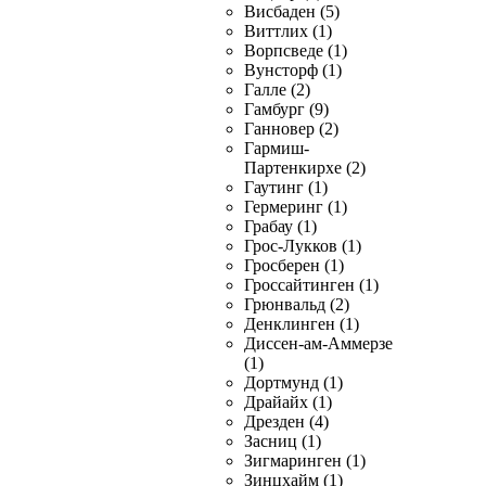
Висбаден (5)
Виттлих (1)
Ворпсведе (1)
Вунсторф (1)
Галле (2)
Гамбург (9)
Ганновер (2)
Гармиш-
Партенкирхе (2)
Гаутинг (1)
Гермеринг (1)
Грабау (1)
Грос-Лукков (1)
Гросберен (1)
Гроссайтинген (1)
Грюнвальд (2)
Денклинген (1)
Диссен-ам-Аммерзе
(1)
Дортмунд (1)
Драйайх (1)
Дрезден (4)
Засниц (1)
Зигмаринген (1)
Зинцхайм (1)