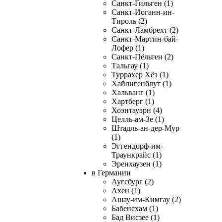
Санкт-Гильген (1)
Санкт-Иоганн-ин-
Тироль (2)
Санкт-Ламбрехт (2)
Санкт-Мартин-бай-
Лофер (1)
Санкт-Пёльтен (2)
Тальгау (1)
Туррахер Хёэ (1)
Хайлигенблут (1)
Хальванг (1)
Хартберг (1)
Хоэнтауэрн (4)
Целль-ам-Зе (1)
Штадль-ан-дер-Мур
(1)
Эггендорф-им-
Траункрайс (1)
Эренхаузен (1)
в Германии
Аугсбург (2)
Ахен (1)
Ашау-им-Кимгау (2)
Бабенсхам (1)
Бад Висзее (1)