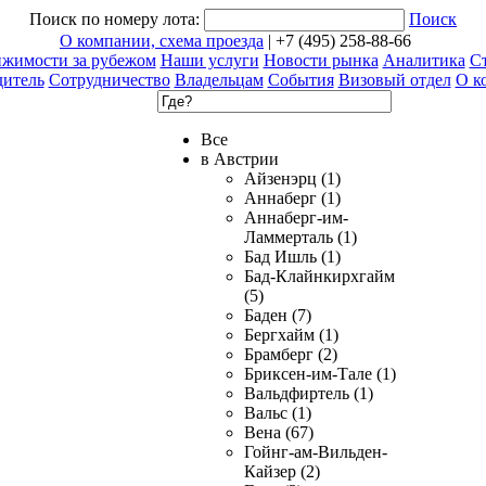
Поиск по номеру лота:
Поиск
О компании, схема проезда
| +7 (495) 258-88-66
ижимости за рубежом
Наши услуги
Новости рынка
Аналитика
Ст
дитель
Сотрудничество
Владельцам
События
Визовый отдел
О к
Все
в Австрии
Айзенэрц (1)
Аннаберг (1)
Аннаберг-им-
Ламмерталь (1)
Бад Ишль (1)
Бад-Клайнкирхгайм
(5)
Баден (7)
Бергхайм (1)
Брамберг (2)
Бриксен-им-Тале (1)
Вальдфиртель (1)
Вальс (1)
Вена (67)
Гойнг-ам-Вильден-
Кайзер (2)