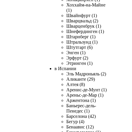
Хоххайм-на-Майне
(1)
Швайнфурт (1)
Шварцвальд (2)
Шварценбрук (1)
Шнефердинген (1)
Штарнберг (1)
Штральзунд (1)
Штутгарт (6)
Энген (1)
Эрфурт (2)
Этринген (1)
в Испании
Эль Мадроньяль (2)
Аликанте (29)
Алтея (8)
Аренис-де-Мунт (1)
Ареньс-де-Мар (1)
Аржентона (1)
Баньерес-дель-
Пенедес (1)
Барселона (42)
Бегур (4)
Бенаавис (12)