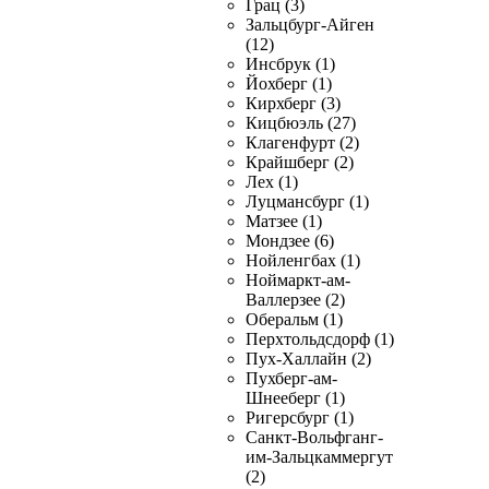
Грац (3)
Зальцбург-Айген
(12)
Инсбрук (1)
Йохберг (1)
Кирхберг (3)
Кицбюэль (27)
Клагенфурт (2)
Крайшберг (2)
Лех (1)
Луцмансбург (1)
Матзее (1)
Мондзее (6)
Нойленгбах (1)
Ноймаркт-ам-
Валлерзее (2)
Оберальм (1)
Перхтольдсдорф (1)
Пух-Халлайн (2)
Пухберг-ам-
Шнееберг (1)
Ригерсбург (1)
Санкт-Вольфганг-
им-Зальцкаммергут
(2)