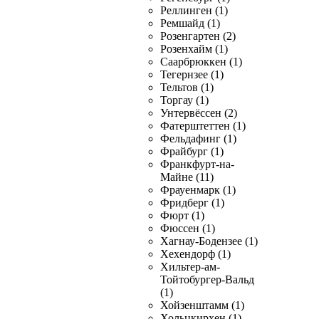
Реллинген (1)
Ремшайд (1)
Розенгартен (2)
Розенхайм (1)
Саарбрюккен (1)
Тегернзее (1)
Тельтов (1)
Торгау (1)
Унтервёссен (2)
Фатерштеттен (1)
Фельдафинг (1)
Фрайбург (1)
Франкфурт-на-
Майне (11)
Фрауенмарк (1)
Фридберг (1)
Фюрт (1)
Фюссен (1)
Хагнау-Бодензее (1)
Хехендорф (1)
Хильтер-ам-
Тойтобургер-Вальд
(1)
Хойзенштамм (1)
Хольцкирхен (1)