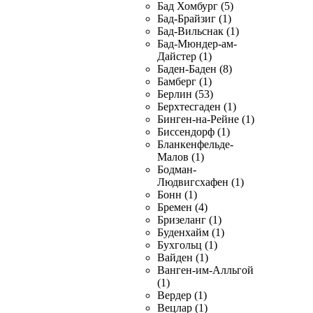
Бад Хомбург (5)
Бад-Брайзиг (1)
Бад-Вильснак (1)
Бад-Мюндер-ам-
Дайстер (1)
Баден-Баден (8)
Бамберг (1)
Берлин (53)
Берхтесгаден (1)
Бинген-на-Рейне (1)
Биссендорф (1)
Бланкенфельде-
Малов (1)
Бодман-
Людвигсхафен (1)
Бонн (1)
Бремен (4)
Бризеланг (1)
Буденхайм (1)
Бухгольц (1)
Вайден (1)
Ванген-им-Алльгой
(1)
Вердер (1)
Вецлар (1)