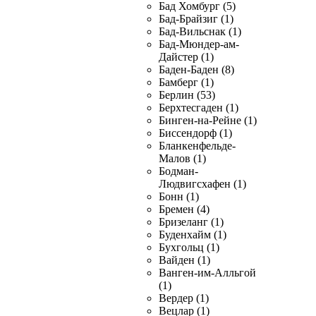
Бад Хомбург (5)
Бад-Брайзиг (1)
Бад-Вильснак (1)
Бад-Мюндер-ам-
Дайстер (1)
Баден-Баден (8)
Бамберг (1)
Берлин (53)
Берхтесгаден (1)
Бинген-на-Рейне (1)
Биссендорф (1)
Бланкенфельде-
Малов (1)
Бодман-
Людвигсхафен (1)
Бонн (1)
Бремен (4)
Бризеланг (1)
Буденхайм (1)
Бухгольц (1)
Вайден (1)
Ванген-им-Алльгой
(1)
Вердер (1)
Вецлар (1)