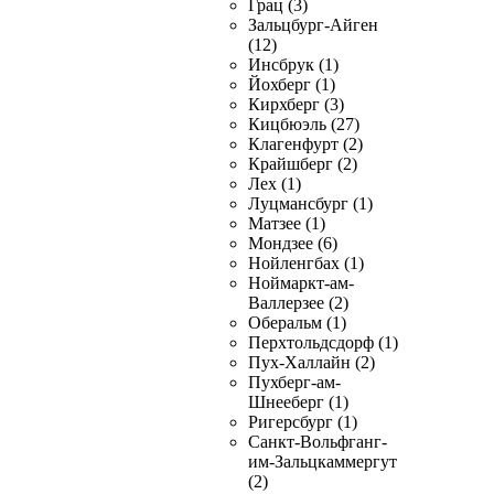
Грац (3)
Зальцбург-Айген
(12)
Инсбрук (1)
Йохберг (1)
Кирхберг (3)
Кицбюэль (27)
Клагенфурт (2)
Крайшберг (2)
Лех (1)
Луцмансбург (1)
Матзее (1)
Мондзее (6)
Нойленгбах (1)
Ноймаркт-ам-
Валлерзее (2)
Оберальм (1)
Перхтольдсдорф (1)
Пух-Халлайн (2)
Пухберг-ам-
Шнееберг (1)
Ригерсбург (1)
Санкт-Вольфганг-
им-Зальцкаммергут
(2)