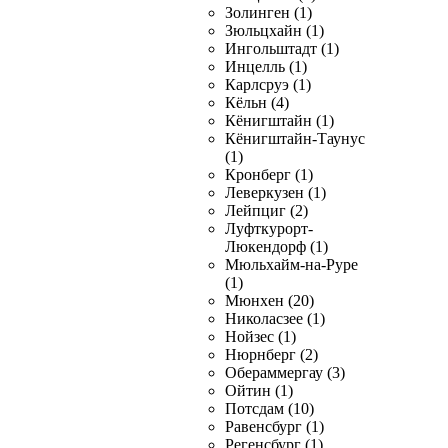
Золинген (1)
Зюльцхайн (1)
Ингольштадт (1)
Инцелль (1)
Карлсруэ (1)
Кёльн (4)
Кёнигштайн (1)
Кёнигштайн-Таунус
(1)
Кронберг (1)
Леверкузен (1)
Лейпциг (2)
Луфткурорт-
Люкендорф (1)
Мюльхайм-на-Руре
(1)
Мюнхен (20)
Николасзее (1)
Нойзес (1)
Нюрнберг (2)
Обераммергау (3)
Ойтин (1)
Потсдам (10)
Равенсбург (1)
Регенсбург (1)