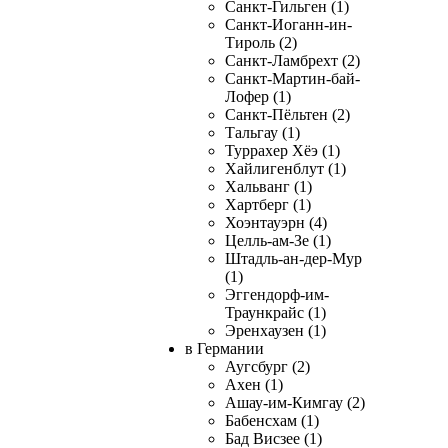
Санкт-Гильген (1)
Санкт-Иоганн-ин-
Тироль (2)
Санкт-Ламбрехт (2)
Санкт-Мартин-бай-
Лофер (1)
Санкт-Пёльтен (2)
Тальгау (1)
Туррахер Хёэ (1)
Хайлигенблут (1)
Хальванг (1)
Хартберг (1)
Хоэнтауэрн (4)
Целль-ам-Зе (1)
Штадль-ан-дер-Мур
(1)
Эггендорф-им-
Траункрайс (1)
Эренхаузен (1)
в Германии
Аугсбург (2)
Ахен (1)
Ашау-им-Кимгау (2)
Бабенсхам (1)
Бад Висзее (1)