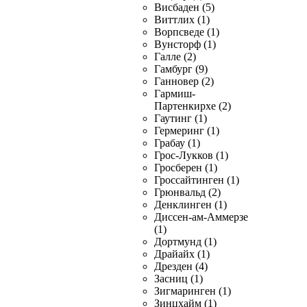
Висбаден (5)
Виттлих (1)
Ворпсведе (1)
Вунсторф (1)
Галле (2)
Гамбург (9)
Ганновер (2)
Гармиш-
Партенкирхе (2)
Гаутинг (1)
Гермеринг (1)
Грабау (1)
Грос-Лукков (1)
Гросберен (1)
Гроссайтинген (1)
Грюнвальд (2)
Денклинген (1)
Диссен-ам-Аммерзе
(1)
Дортмунд (1)
Драйайх (1)
Дрезден (4)
Засниц (1)
Зигмаринген (1)
Зинцхайм (1)