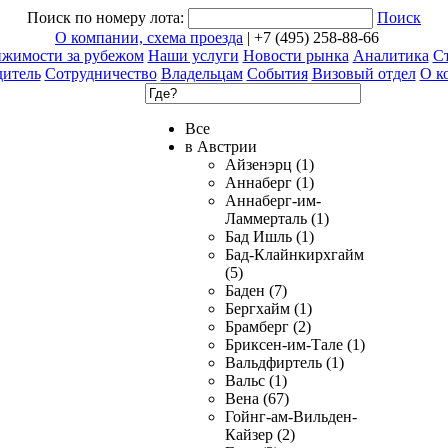
Поиск по номеру лота:
Поиск
О компании, схема проезда
| +7 (495) 258-88-66
ижимости за рубежом
Наши услуги
Новости рынка
Аналитика
Ст
дитель
Сотрудничество
Владельцам
События
Визовый отдел
О к
Все
в Австрии
Айзенэрц (1)
Аннаберг (1)
Аннаберг-им-
Ламмерталь (1)
Бад Ишль (1)
Бад-Клайнкирхгайм
(5)
Баден (7)
Бергхайм (1)
Брамберг (2)
Бриксен-им-Тале (1)
Вальдфиртель (1)
Вальс (1)
Вена (67)
Гойнг-ам-Вильден-
Кайзер (2)