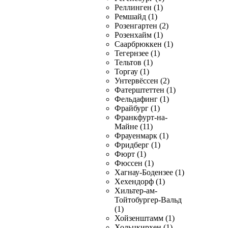
Реллинген (1)
Ремшайд (1)
Розенгартен (2)
Розенхайм (1)
Саарбрюккен (1)
Тегернзее (1)
Тельтов (1)
Торгау (1)
Унтервёссен (2)
Фатерштеттен (1)
Фельдафинг (1)
Фрайбург (1)
Франкфурт-на-
Майне (11)
Фрауенмарк (1)
Фридберг (1)
Фюрт (1)
Фюссен (1)
Хагнау-Бодензее (1)
Хехендорф (1)
Хильтер-ам-
Тойтобургер-Вальд
(1)
Хойзенштамм (1)
Хольцкирхен (1)