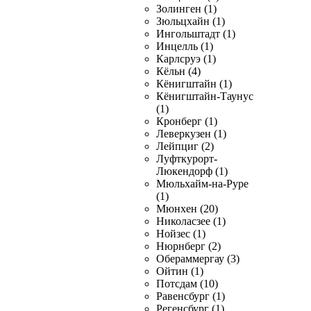
Золинген (1)
Зюльцхайн (1)
Ингольштадт (1)
Инцелль (1)
Карлсруэ (1)
Кёльн (4)
Кёнигштайн (1)
Кёнигштайн-Таунус
(1)
Кронберг (1)
Леверкузен (1)
Лейпциг (2)
Луфткурорт-
Люкендорф (1)
Мюльхайм-на-Руре
(1)
Мюнхен (20)
Николасзее (1)
Нойзес (1)
Нюрнберг (2)
Обераммергау (3)
Ойтин (1)
Потсдам (10)
Равенсбург (1)
Регенсбург (1)