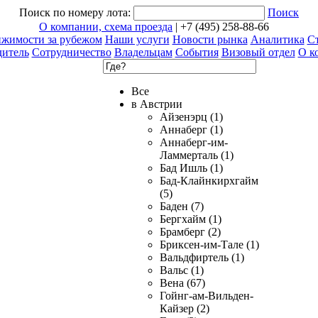
Поиск по номеру лота:
Поиск
О компании, схема проезда
| +7 (495) 258-88-66
ижимости за рубежом
Наши услуги
Новости рынка
Аналитика
Ст
дитель
Сотрудничество
Владельцам
События
Визовый отдел
О к
Все
в Австрии
Айзенэрц (1)
Аннаберг (1)
Аннаберг-им-
Ламмерталь (1)
Бад Ишль (1)
Бад-Клайнкирхгайм
(5)
Баден (7)
Бергхайм (1)
Брамберг (2)
Бриксен-им-Тале (1)
Вальдфиртель (1)
Вальс (1)
Вена (67)
Гойнг-ам-Вильден-
Кайзер (2)