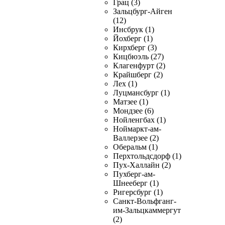
Грац (3)
Зальцбург-Айген
(12)
Инсбрук (1)
Йохберг (1)
Кирхберг (3)
Кицбюэль (27)
Клагенфурт (2)
Крайшберг (2)
Лех (1)
Луцмансбург (1)
Матзее (1)
Мондзее (6)
Нойленгбах (1)
Ноймаркт-ам-
Валлерзее (2)
Оберальм (1)
Перхтольдсдорф (1)
Пух-Халлайн (2)
Пухберг-ам-
Шнееберг (1)
Ригерсбург (1)
Санкт-Вольфганг-
им-Зальцкаммергут
(2)