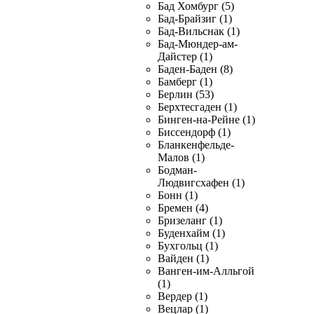
Бад Хомбург (5)
Бад-Брайзиг (1)
Бад-Вильснак (1)
Бад-Мюндер-ам-
Дайстер (1)
Баден-Баден (8)
Бамберг (1)
Берлин (53)
Берхтесгаден (1)
Бинген-на-Рейне (1)
Биссендорф (1)
Бланкенфельде-
Малов (1)
Бодман-
Людвигсхафен (1)
Бонн (1)
Бремен (4)
Бризеланг (1)
Буденхайм (1)
Бухгольц (1)
Вайден (1)
Ванген-им-Алльгой
(1)
Вердер (1)
Вецлар (1)