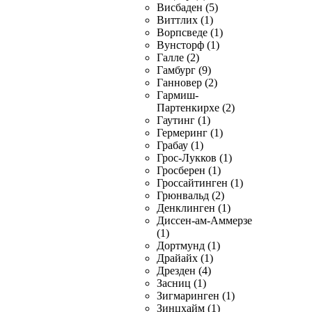
Висбаден (5)
Виттлих (1)
Ворпсведе (1)
Вунсторф (1)
Галле (2)
Гамбург (9)
Ганновер (2)
Гармиш-
Партенкирхе (2)
Гаутинг (1)
Гермеринг (1)
Грабау (1)
Грос-Лукков (1)
Гросберен (1)
Гроссайтинген (1)
Грюнвальд (2)
Денклинген (1)
Диссен-ам-Аммерзе
(1)
Дортмунд (1)
Драйайх (1)
Дрезден (4)
Засниц (1)
Зигмаринген (1)
Зинцхайм (1)