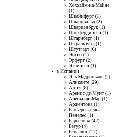
Хоххайм-на-Майне
(1)
Швайнфурт (1)
Шварцвальд (2)
Шварценбрук (1)
Шнефердинген (1)
Штарнберг (1)
Штральзунд (1)
Штутгарт (6)
Энген (1)
Эрфурт (2)
Этринген (1)
в Испании
Эль Мадроньяль (2)
Аликанте (29)
Алтея (8)
Аренис-де-Мунт (1)
Ареньс-де-Мар (1)
Аржентона (1)
Баньерес-дель-
Пенедес (1)
Барселона (42)
Бегур (4)
Бенаавис (12)