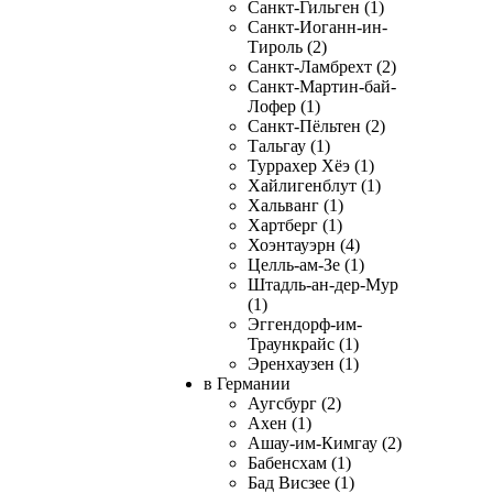
Санкт-Гильген (1)
Санкт-Иоганн-ин-
Тироль (2)
Санкт-Ламбрехт (2)
Санкт-Мартин-бай-
Лофер (1)
Санкт-Пёльтен (2)
Тальгау (1)
Туррахер Хёэ (1)
Хайлигенблут (1)
Хальванг (1)
Хартберг (1)
Хоэнтауэрн (4)
Целль-ам-Зе (1)
Штадль-ан-дер-Мур
(1)
Эггендорф-им-
Траункрайс (1)
Эренхаузен (1)
в Германии
Аугсбург (2)
Ахен (1)
Ашау-им-Кимгау (2)
Бабенсхам (1)
Бад Висзее (1)