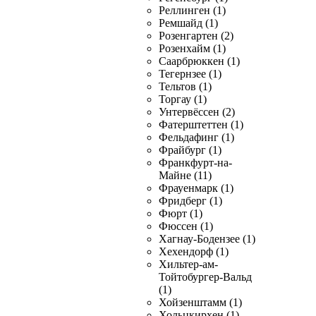
Реллинген (1)
Ремшайд (1)
Розенгартен (2)
Розенхайм (1)
Саарбрюккен (1)
Тегернзее (1)
Тельтов (1)
Торгау (1)
Унтервёссен (2)
Фатерштеттен (1)
Фельдафинг (1)
Фрайбург (1)
Франкфурт-на-
Майне (11)
Фрауенмарк (1)
Фридберг (1)
Фюрт (1)
Фюссен (1)
Хагнау-Бодензее (1)
Хехендорф (1)
Хильтер-ам-
Тойтобургер-Вальд
(1)
Хойзенштамм (1)
Хольцкирхен (1)