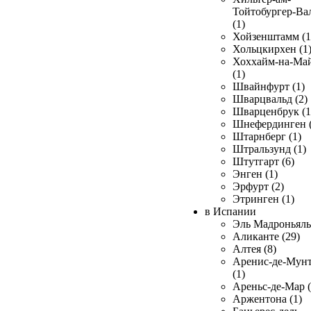
Тойтобургер-Ва
(1)
Хойзенштамм (1
Хольцкирхен (1
Хоххайм-на-Ма
(1)
Швайнфурт (1)
Шварцвальд (2)
Шварценбрук (1
Шнефердинген (
Штарнберг (1)
Штральзунд (1)
Штутгарт (6)
Энген (1)
Эрфурт (2)
Этринген (1)
в Испании
Эль Мадроньяль 
Аликанте (29)
Алтея (8)
Аренис-де-Мун
(1)
Ареньс-де-Мар (
Аржентона (1)