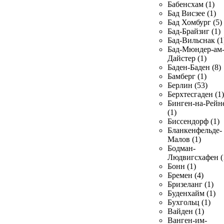
Бабенсхам (1)
Бад Висзее (1)
Бад Хомбург (5)
Бад-Брайзиг (1)
Бад-Вильснак (1
Бад-Мюндер-ам
Дайстер (1)
Баден-Баден (8)
Бамберг (1)
Берлин (53)
Берхтесгаден (1)
Бинген-на-Рейн
(1)
Биссендорф (1)
Бланкенфельде-
Малов (1)
Бодман-
Людвигсхафен (
Бонн (1)
Бремен (4)
Бризеланг (1)
Буденхайм (1)
Бухгольц (1)
Вайден (1)
Ванген-им-