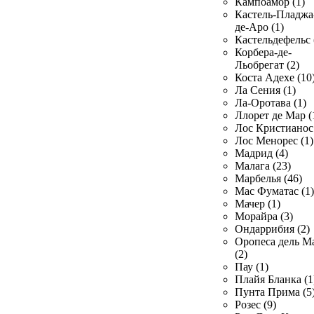
Кампоамор (1)
Кастель-Пладжа
де-Аро (1)
Кастельдефельс 
Корбера-де-
Льобрегат (2)
Коста Адехе (10
Ла Сения (1)
Ла-Оротава (1)
Ллорет де Мар (
Лос Кристианос 
Лос Менорес (1)
Мадрид (4)
Малага (23)
Марбелья (46)
Мас Фуматас (1)
Мачер (1)
Морайра (3)
Ондаррибия (2)
Оропеса дель М
(2)
Пау (1)
Плайя Бланка (1
Пунта Прима (5
Розес (9)