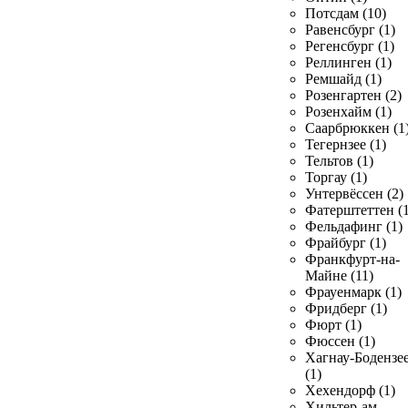
Потсдам (10)
Равенсбург (1)
Регенсбург (1)
Реллинген (1)
Ремшайд (1)
Розенгартен (2)
Розенхайм (1)
Саарбрюккен (1
Тегернзее (1)
Тельтов (1)
Торгау (1)
Унтервёссен (2)
Фатерштеттен (1
Фельдафинг (1)
Фрайбург (1)
Франкфурт-на-
Майне (11)
Фрауенмарк (1)
Фридберг (1)
Фюрт (1)
Фюссен (1)
Хагнау-Бодензе
(1)
Хехендорф (1)
Хильтер-ам-