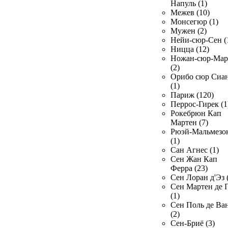
Напуль (1)
Межев (10)
Монсегюр (1)
Мужен (2)
Нейи-сюр-Сен (
Ницца (12)
Ножан-сюр-Ма
(2)
Орибо сюр Сиа
(1)
Париж (120)
Перрос-Гирек (1
Рокебрюн Кап
Мартен (7)
Рюэй-Мальмезо
(1)
Сан Агнес (1)
Сен Жан Кап
Ферра (23)
Сен Лоран д'Эз 
Сен Мартен де 
(1)
Сен Поль де Ва
(2)
Сен-Бриё (3)