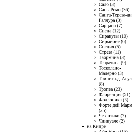
Сало (3)
Сан - Ремо (36)
Санта-Тереза-ди
Галлура (3)
Сарцана (7)
Сиена (12)
Сиракузы (10)
Сирмионе (6)
Специя (5)
Стреза (11)
Таормина (3)
Террачина (9)
Тосколано-
Мадерно (3)
Тринита-д' Агул
(8)
Тропеа (23)
Флоренция (51)
Фоллоника (3)
Форте дей Мар
(25)
Чезантико (7)
Чинкуале (2)
на Кипре
Айя-Напа (15)