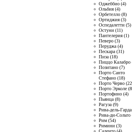
Оджеббио (4)
Ольбия (4)
Орбетелло (8)
Ортиджия (3)
Оспедалетти (5)
Остуни (11)
Пантелерия (1)
Певеро (3)
Перуджа (4)
Пескара (31)
Пиза (18)
Пиццо Калабро 
Позитано (7)
Порто Санто
Стефано (18)
Порто Черво (22
Порто Эрколе (8
Портофино (4)
Пьянца (8)
Рагуза (9)
Рива-дель-Гарда 
Рива-ди-Сольто 
Рим (54)
Римини (3)
Саленто (4)