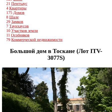
21
Пентхаус
4
Квартиры
175
Домов
8
Шале
29
Замков
7
Таунхаусов
10
Участков земли
11
Особняков
79
Коммерческой недвижимости
Большой дом в Тоскане (Лот ITV-
3077S)