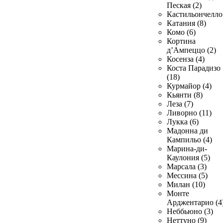
Пеская (2)
Кастильончелло 
Катания (8)
Комо (6)
Кортина
д’Ампеццо (2)
Косенза (4)
Коста Парадизо
(18)
Курмайор (4)
Кьянти (8)
Леза (7)
Ливорно (11)
Лукка (6)
Мадонна ди
Кампильо (4)
Марина-ди-
Каулония (5)
Марсала (3)
Мессина (5)
Милан (10)
Монте
Арджентарио (4
Неббьюно (3)
Неттуно (9)