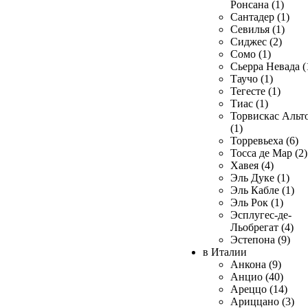
Ронсана (1)
Сантадер (1)
Севилья (1)
Сиджес (2)
Сомо (1)
Сьерра Невада (
Таучо (1)
Тегесте (1)
Тиас (1)
Торвискас Альт
(1)
Торревьеха (6)
Тосса де Мар (2)
Хавея (4)
Эль Дуке (1)
Эль Кабле (1)
Эль Рок (1)
Эсплугес-де-
Льобрегат (4)
Эстепона (9)
в Италии
Анкона (9)
Анцио (40)
Ареццо (14)
Ариццано (3)