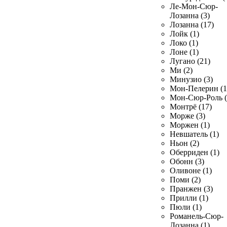
Ле-Мон-Сюр-
Лозанна (3)
Лозанна (17)
Лойк (1)
Локо (1)
Лоне (1)
Лугано (21)
Ми (2)
Минузио (3)
Мон-Пелерин (1
Мон-Сюр-Роль (
Монтрё (17)
Морже (3)
Моржен (1)
Невшатель (1)
Ньон (2)
Оберриден (1)
Обонн (3)
Оливоне (1)
Поми (2)
Пранжен (3)
Прилли (1)
Пюли (1)
Романель-Сюр-
Лозанна (1)