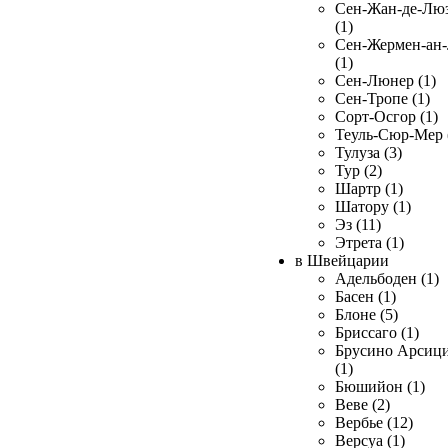
Сен-Жан-де-Лю
(1)
Сен-Жермен-ан
(1)
Сен-Люнер (1)
Сен-Тропе (1)
Сорт-Осгор (1)
Теуль-Сюр-Мер 
Тулуза (3)
Тур (2)
Шартр (1)
Шатору (1)
Эз (11)
Этрета (1)
в Швейцарии
Адельбоден (1)
Басен (1)
Блоне (5)
Бриссаго (1)
Брусино Арсиц
(1)
Бюшийон (1)
Веве (2)
Вербье (12)
Версуа (1)