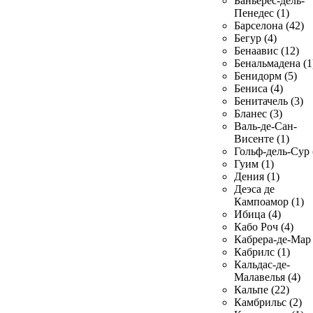
Баньерес-дель-
Пенедес (1)
Барселона (42)
Бегур (4)
Бенаавис (12)
Бенальмадена (1
Бенидорм (5)
Бениса (4)
Бенитачель (3)
Бланес (3)
Валь-де-Сан-
Висенте (1)
Гольф-дель-Сур 
Гуим (1)
Дения (1)
Деэса де
Кампоамор (1)
Ибица (4)
Кабо Роч (4)
Кабрера-де-Мар 
Кабрилс (1)
Кальдас-де-
Малавелья (4)
Кальпе (22)
Камбрильс (2)