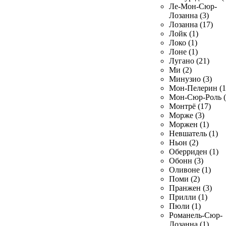
Ле-Мон-Сюр-
Лозанна (3)
Лозанна (17)
Лойк (1)
Локо (1)
Лоне (1)
Лугано (21)
Ми (2)
Минузио (3)
Мон-Пелерин (1
Мон-Сюр-Роль (
Монтрё (17)
Морже (3)
Моржен (1)
Невшатель (1)
Ньон (2)
Оберриден (1)
Обонн (3)
Оливоне (1)
Поми (2)
Пранжен (3)
Прилли (1)
Пюли (1)
Романель-Сюр-
Лозанна (1)