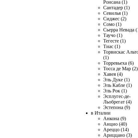
Ронсана (1)
Сантадер (1)
Севилья (1)
Сиджес (2)
Сомо (1)
Сьерра Невада (
Таучо (1)
Тегесте (1)
Тиас (1)
Торвискас Альт
(1)
Торревьеха (6)
Тосса де Мар (2)
Хавея (4)
Эль Дуке (1)
Эль Кабле (1)
Эль Рок (1)
Эсплугес-де-
Льобрегат (4)
Эстепона (9)
в Италии
Анкона (9)
Анцио (40)
Ареццо (14)
Ариццано (3)