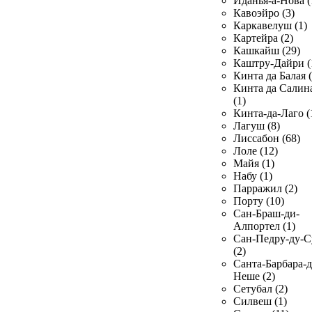
Иданья-а-Нова (
Кавоэйро (3)
Каркавелуш (1)
Картейра (2)
Кашкайш (29)
Каштру-Дайри (
Кинта да Балая (
Кинта да Салин
(1)
Кинта-да-Лаго (
Лагуш (8)
Лиссабон (68)
Лоле (12)
Майя (1)
Набу (1)
Парражил (2)
Порту (10)
Сан-Браш-ди-
Алпортел (1)
Сан-Педру-ду-С
(2)
Санта-Барбара-д
Неше (2)
Сетубал (2)
Силвеш (1)