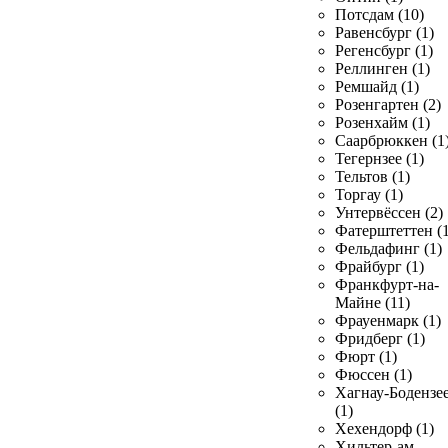
Потсдам (10)
Равенсбург (1)
Регенсбург (1)
Реллинген (1)
Ремшайд (1)
Розенгартен (2)
Розенхайм (1)
Саарбрюккен (1
Тегернзее (1)
Тельтов (1)
Торгау (1)
Унтервёссен (2)
Фатерштеттен (1
Фельдафинг (1)
Фрайбург (1)
Франкфурт-на-
Майне (11)
Фрауенмарк (1)
Фридберг (1)
Фюрт (1)
Фюссен (1)
Хагнау-Бодензе
(1)
Хехендорф (1)
Хильтер-ам-