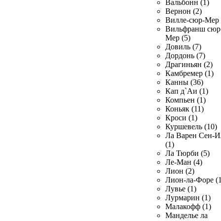
Вальбонн (1)
Вернон (2)
Вилле-сюр-Мер 
Вильфранш сюр
Мер (5)
Довиль (7)
Дордонь (7)
Драгиньян (2)
Камбремер (1)
Канны (36)
Кап д`Аи (1)
Компьен (1)
Коньяк (11)
Кроси (1)
Куршевель (10)
Ла Варен Сен-И
(1)
Ла Тюрби (5)
Ле-Ман (4)
Лион (2)
Лион-ла-Форе (1
Лувье (1)
Лурмарин (1)
Малакофф (1)
Манделье ла