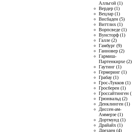
Алльгой (1)
Вердер (1)
Вецлар (1)
Висбаден (5)
Виттлих (1)
Ворпсведе (1)
Вунсторф (1)
Галле (2)
Гамбург (9)
Ганновер (2)
Гармиш-
Партенкирхе (2)
Гаутинг (1)
Гермеринг (1)
Грабау (1)
Грос-Лукков (1)
Гросберен (1)
Гроссайтинген (
Грюнвальд (2)
Денклинген (1)
Диссен-ам-
Аммерзе (1)
Дортмунд (1)
Драйайх (1)
Дрезден (4)