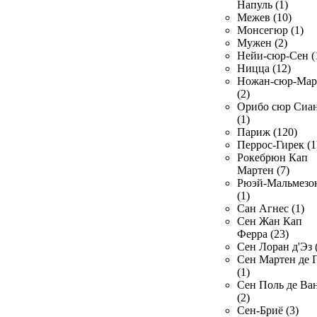
Напуль (1)
Межев (10)
Монсегюр (1)
Мужен (2)
Нейи-сюр-Сен (
Ницца (12)
Ножан-сюр-Ма
(2)
Орибо сюр Сиа
(1)
Париж (120)
Перрос-Гирек (1
Рокебрюн Кап
Мартен (7)
Рюэй-Мальмезо
(1)
Сан Агнес (1)
Сен Жан Кап
Ферра (23)
Сен Лоран д'Эз 
Сен Мартен де 
(1)
Сен Поль де Ва
(2)
Сен-Бриё (3)