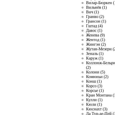
Вилар-Бюркен (
Вильнёв (1)
Вич (1)
Гранво (2)
Грансон (1)
Гштад (4)
Давос (1)
Женева (9)
Жентод (1)
Жингэн (2)
Жутан-Мезери (
Зеналь (1)
Каруж (1)
Коллонж-Бельр
(2)
Колони (5)
Комюньи (2)
Конш (1)
Корсо (3)
Корсье (1)
Кран Монтана (
Кулли (1)
Кюли (1)
Кюснахт (3)
Ла Тур-де-Пей (