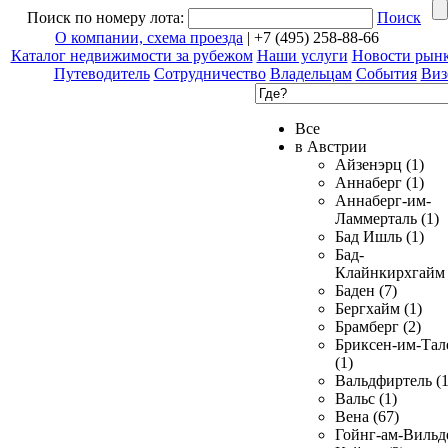
Поиск по номеру лота:
Поиск
О компании, схема проезда
| +7 (495) 258-88-66
Каталог недвижимости за рубежом
Наши услуги
Новости рын
Путеводитель
Сотрудничество
Владельцам
События
Виз
Все
в Австрии
Айзенэрц (1)
Аннаберг (1)
Аннаберг-им-
Ламмерталь (1)
Бад Ишль (1)
Бад-
Клайнкирхгайм 
Баден (7)
Бергхайм (1)
Брамберг (2)
Бриксен-им-Тал
(1)
Вальдфиртель (1
Вальс (1)
Вена (67)
Гойнг-ам-Вильд