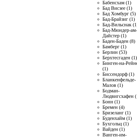
Бабенсхам (1)
Бад Висзее (1)
Бад Хомбург (5)
Бад-Брайзиг (1)
Бад-Вильснак (1
Бад-Мюндер-ам
Дайстер (1)
Баден-Баден (8)
Бамберг (1)
Берлин (53)
Берхтесгаден (1)
Бинген-на-Рейн
(1)
Биссендорф (1)
Бланкенфельде-
Малов (1)
Бодман-
Людвигсхафен (
Бонн (1)
Бремен (4)
Бризеланг (1)
Буденхайм (1)
Бухгольц (1)
Вайден (1)
Ванген-им-