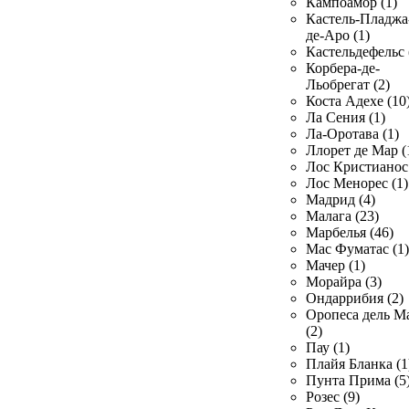
Кампоамор (1)
Кастель-Пладжа
де-Аро (1)
Кастельдефельс 
Корбера-де-
Льобрегат (2)
Коста Адехе (10
Ла Сения (1)
Ла-Оротава (1)
Ллорет де Мар (
Лос Кристианос 
Лос Менорес (1)
Мадрид (4)
Малага (23)
Марбелья (46)
Мас Фуматас (1)
Мачер (1)
Морайра (3)
Ондаррибия (2)
Оропеса дель М
(2)
Пау (1)
Плайя Бланка (1
Пунта Прима (5
Розес (9)