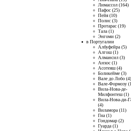
Лимассол (164)
Пафос (25)
Пейя (10)
Полис (3)
Протарас (19)
Тала (1)
Энгоми (2)
в Португалии
Албуфейра (5)
Алгош (1)
Алмансил (3)
Анхос (1)
Асотеяш (4)
Боликейме (3)
Вале до Лобо (4
Вале-Формозу (
Вила-Нова-де-
Милфонтеш (1)
Вила-Нова-ди-Г
(4)
Виламора (11)
Гиа (1)
Гондомар (2)
Гуарда (1)