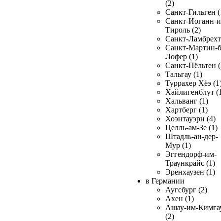
(2)
Санкт-Гильген (
Санкт-Иоганн-и
Тироль (2)
Санкт-Ламбрехт 
Санкт-Мартин-б
Лофер (1)
Санкт-Пёльтен (
Тальгау (1)
Туррахер Хёэ (1
Хайлигенблут (
Хальванг (1)
Хартберг (1)
Хоэнтауэрн (4)
Целль-ам-Зе (1)
Штадль-ан-дер-
Мур (1)
Эггендорф-им-
Траункрайс (1)
Эренхаузен (1)
в Германии
Аугсбург (2)
Ахен (1)
Ашау-им-Кимга
(2)