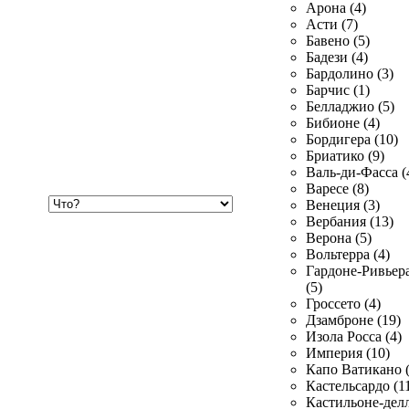
Арона (4)
Асти (7)
Бавено (5)
Бадези (4)
Бардолино (3)
Барчис (1)
Белладжио (5)
Бибионе (4)
Бордигера (10)
Бриатико (9)
Валь-ди-Фасса (
Варесе (8)
Хочу
Венеция (3)
купить
Вербания (13)
Верона (5)
Вольтерра (4)
Гардоне-Ривьер
(5)
Гроссето (4)
Дзамброне (19)
Изола Росса (4)
Империя (10)
Капо Ватикано (
Кастельсардо (1
Кастильоне-делл