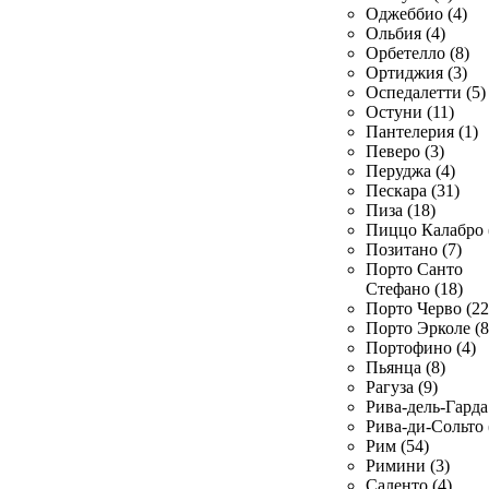
Оджеббио (4)
Ольбия (4)
Орбетелло (8)
Ортиджия (3)
Оспедалетти (5)
Остуни (11)
Пантелерия (1)
Певеро (3)
Перуджа (4)
Пескара (31)
Пиза (18)
Пиццо Калабро 
Позитано (7)
Порто Санто
Стефано (18)
Порто Черво (22
Порто Эрколе (8
Портофино (4)
Пьянца (8)
Рагуза (9)
Рива-дель-Гарда 
Рива-ди-Сольто 
Рим (54)
Римини (3)
Саленто (4)