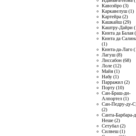
Иданья-а-Нова (
Кавоэйро (3)
Каркавелуш (1)
Картейра (2)
Кашкайш (29)
Каштру-Дайри (
Кинта да Балая (
Кинта да Салин
(1)
Кинта-да-Лаго (
Лагуш (8)
Лиссабон (68)
Лоле (12)
Майя (1)
Набу (1)
Парражил (2)
Порту (10)
Сан-Браш-ди-
Алпортел (1)
Сан-Педру-ду-С
(2)
Санта-Барбара-д
Неше (2)
Сетубал (2)
Силвеш (1)