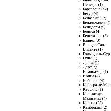
Баньерес-дель-
Пенедес (1)
Барселона (42)
Бегур (4)
Бенаавис (12)
Бенальмадена (1
Бенидорм (5)
Бениса (4)
Бенитачель (3)
Бланес (3)
Валь-де-Сан-
Висенте (1)
Гольф-дель-Сур 
Гуим (1)
Дения (1)
Деэса де
Кампоамор (1)
Ибица (4)
Кабо Роч (4)
Кабрера-де-Мар 
Кабрилс (1)
Кальдас-де-
Малавелья (4)
Кальпе (22)
Камбрильс (2)