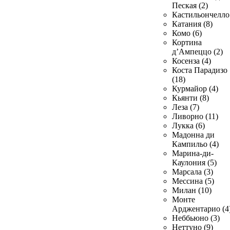
Пеская (2)
Кастильончелло 
Катания (8)
Комо (6)
Кортина
д’Ампеццо (2)
Косенза (4)
Коста Парадизо
(18)
Курмайор (4)
Кьянти (8)
Леза (7)
Ливорно (11)
Лукка (6)
Мадонна ди
Кампильо (4)
Марина-ди-
Каулония (5)
Марсала (3)
Мессина (5)
Милан (10)
Монте
Арджентарио (4
Неббьюно (3)
Неттуно (9)