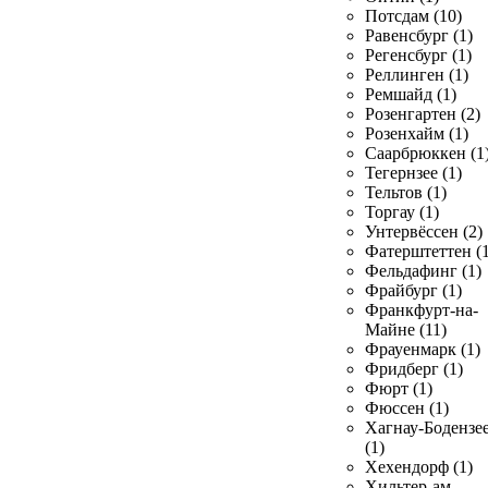
Потсдам (10)
Равенсбург (1)
Регенсбург (1)
Реллинген (1)
Ремшайд (1)
Розенгартен (2)
Розенхайм (1)
Саарбрюккен (1
Тегернзее (1)
Тельтов (1)
Торгау (1)
Унтервёссен (2)
Фатерштеттен (1
Фельдафинг (1)
Фрайбург (1)
Франкфурт-на-
Майне (11)
Фрауенмарк (1)
Фридберг (1)
Фюрт (1)
Фюссен (1)
Хагнау-Бодензе
(1)
Хехендорф (1)
Хильтер-ам-