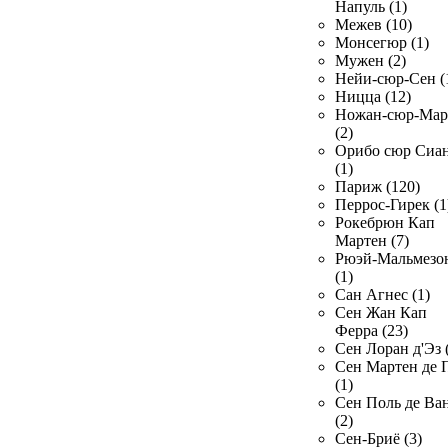
Напуль (1)
Межев (10)
Монсегюр (1)
Мужен (2)
Нейи-сюр-Сен (
Ницца (12)
Ножан-сюр-Ма
(2)
Орибо сюр Сиа
(1)
Париж (120)
Перрос-Гирек (1
Рокебрюн Кап
Мартен (7)
Рюэй-Мальмезо
(1)
Сан Агнес (1)
Сен Жан Кап
Ферра (23)
Сен Лоран д'Эз 
Сен Мартен де 
(1)
Сен Поль де Ва
(2)
Сен-Бриё (3)