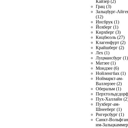
Кайзер (2)
Грац (3)
Зальцбург-Айге
(12)
Инсбрук (1)
Йохберг (1)
Кирхберг (3)
Кицбюэль (27)
Клагенфурт (2)
Крайшберг (2)
Лех (1)
Луцмансбург (1)
Матзее (1)
Мондзее (6)
Нойленгбах (1)
Ноймаркт-ам-
Валлерзее (2)
Оберальм (1)
Перхтольдсдорф
Пух-Халлайн (2
Пухберг-ам-
Шнееберг (1)
Ригерсбург (1)
Санкт-Вольфган
им-Зальцкаммер