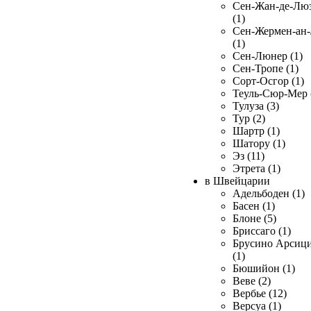
Сен-Жан-де-Лю
(1)
Сен-Жермен-ан
(1)
Сен-Люнер (1)
Сен-Тропе (1)
Сорт-Осгор (1)
Теуль-Сюр-Мер 
Тулуза (3)
Тур (2)
Шартр (1)
Шатору (1)
Эз (11)
Этрета (1)
в Швейцарии
Адельбоден (1)
Басен (1)
Блоне (5)
Бриссаго (1)
Брусино Арсиц
(1)
Бюшийон (1)
Веве (2)
Вербье (12)
Версуа (1)