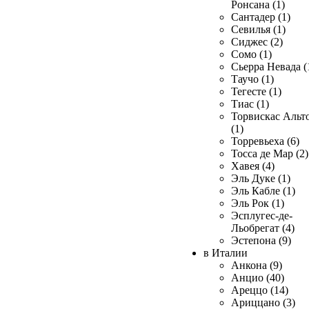
Ронсана (1)
Сантадер (1)
Севилья (1)
Сиджес (2)
Сомо (1)
Сьерра Невада (
Таучо (1)
Тегесте (1)
Тиас (1)
Торвискас Альт
(1)
Торревьеха (6)
Тосса де Мар (2)
Хавея (4)
Эль Дуке (1)
Эль Кабле (1)
Эль Рок (1)
Эсплугес-де-
Льобрегат (4)
Эстепона (9)
в Италии
Анкона (9)
Анцио (40)
Ареццо (14)
Ариццано (3)