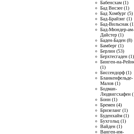
Бабенсхам (1)
Бад Висзее (1)
Бад Хомбург (5)
Бад-Брайзиг (1)
Бад-Вильснак (1
Бад-Мюндер-ам
Дайстер (1)
Баден-Баден (8)
Бамберг (1)
Берлин (53)
Берхтесгаден (1)
Бинген-на-Рейн
(1)
Биссендорф (1)
Бланкенфельде-
Малов (1)
Бодман-
Людвигсхафен (
Бонн (1)
Бремен (4)
Бризеланг (1)
Буденхайм (1)
Бухгольц (1)
Вайден (1)
Ванген-им-