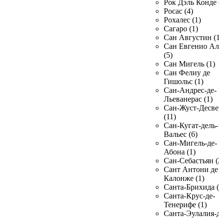
Рок Дэль Конде 
Росас (4)
Рохалес (1)
Сагаро (1)
Сан Августин (1
Сан Евгенио Ал
(5)
Сан Мигель (1)
Сан Фелиу де
Гишольс (1)
Сан-Андрес-де-
Льеванерас (1)
Сан-Жуст-Десве
(11)
Сан-Кугат-дель-
Вальес (6)
Сан-Мигель-де-
Абона (1)
Сан-Себастьян (
Сант Антони де
Калонже (1)
Санта-Брихида (
Санта-Крус-де-
Тенерифе (1)
Санта-Эулалия-д