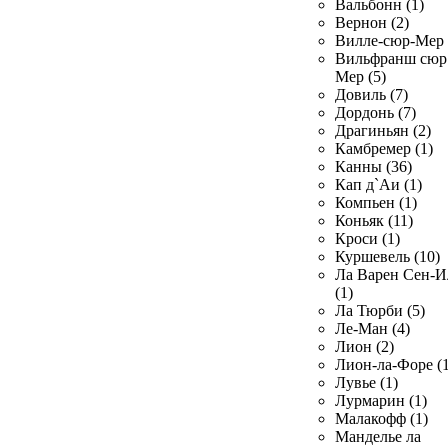
Вальбонн (1)
Вернон (2)
Вилле-сюр-Мер 
Вильфранш сюр
Мер (5)
Довиль (7)
Дордонь (7)
Драгиньян (2)
Камбремер (1)
Канны (36)
Кап д`Аи (1)
Компьен (1)
Коньяк (11)
Кроси (1)
Куршевель (10)
Ла Варен Сен-И
(1)
Ла Тюрби (5)
Ле-Ман (4)
Лион (2)
Лион-ла-Форе (1
Лувье (1)
Лурмарин (1)
Малакофф (1)
Манделье ла