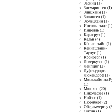
Засниц (1)
Зигмаринген (1)
Зинцхайм (1)
Золинген (1)
Зюльцхайн (1)
Ингольштадт (1
Инцелль (1)
Карлсруэ (1)
Кёльн (4)
Кёнигштайн (1)
Кёнигштайн-
Таунус (1)
Кронберг (1)
Леверкузен (1)
Лейпциг (2)
Луфткурорт-
Люкендорф (1)
Мюльхайм-на-Р
(1)
Мюнхен (20)
Николасзее (1)
Нойзес (1)
Нюрнберг (2)
Обераммергау (3
Ойтин (1)