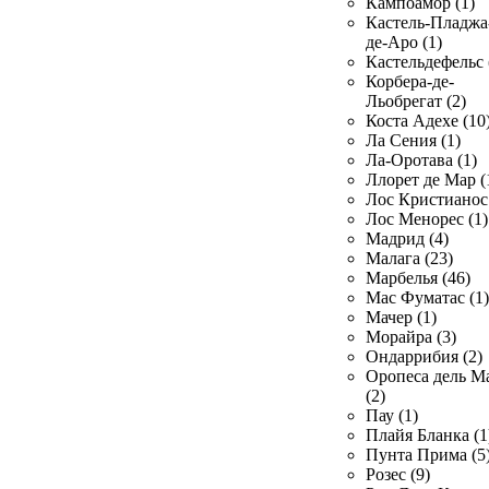
Кампоамор (1)
Кастель-Пладжа
де-Аро (1)
Кастельдефельс 
Корбера-де-
Льобрегат (2)
Коста Адехе (10
Ла Сения (1)
Ла-Оротава (1)
Ллорет де Мар (
Лос Кристианос 
Лос Менорес (1)
Мадрид (4)
Малага (23)
Марбелья (46)
Мас Фуматас (1)
Мачер (1)
Морайра (3)
Ондаррибия (2)
Оропеса дель М
(2)
Пау (1)
Плайя Бланка (1
Пунта Прима (5
Розес (9)