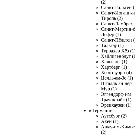
(2)
Санкт-Гильген (
Санкт-Иоганн-и
Тироль (2)
Санкт-Ламбрехт 
Санкт-Мартин-б
Лофер (1)
Санкт-Пёльтен (
Тальгау (1)
Туррахер Хёэ (1
Хайлигенблут (
Хальванг (1)
Хартберг (1)
Хоэнтауэрн (4)
Целль-ам-Зе (1)
Штадль-ан-дер-
Мур (1)
Эггендорф-им-
Траункрайс (1)
Эренхаузен (1)
в Германии
Аугсбург (2)
Ахен (1)
Ашау-им-Кимга
(2)