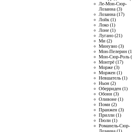
Ле-Мон-Сюр-
Лозанна (3)
Лозанна (17)
Лойк (1)
Локо (1)
Лоне (1)
Лугано (21)
Ми (2)
Минузио (3)
Мон-Пелерин (1
Мон-Сюр-Роль (
Монтрё (17)
Морже (3)
Моржен (1)
Невшатель (1)
Ньон (2)
Оберриден (1)
Обонн (3)
Оливоне (1)
Поми (2)
Пранжен (3)
Прилли (1)
Пюли (1)
Романель-Сюр-
Лозанна (1)