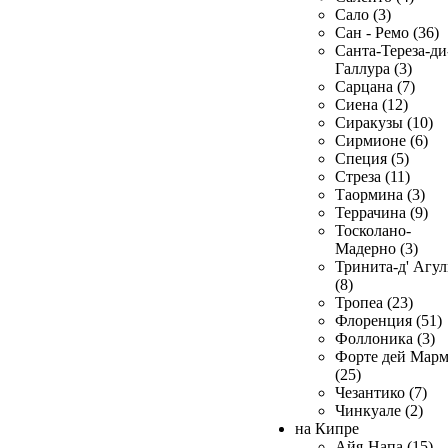
Сало (3)
Сан - Ремо (36)
Санта-Тереза-ди
Галлура (3)
Сарцана (7)
Сиена (12)
Сиракузы (10)
Сирмионе (6)
Специя (5)
Стреза (11)
Таормина (3)
Террачина (9)
Тосколано-
Мадерно (3)
Тринита-д' Агул
(8)
Тропеа (23)
Флоренция (51)
Фоллоника (3)
Форте дей Мар
(25)
Чезантико (7)
Чинкуале (2)
на Кипре
Айя-Напа (15)