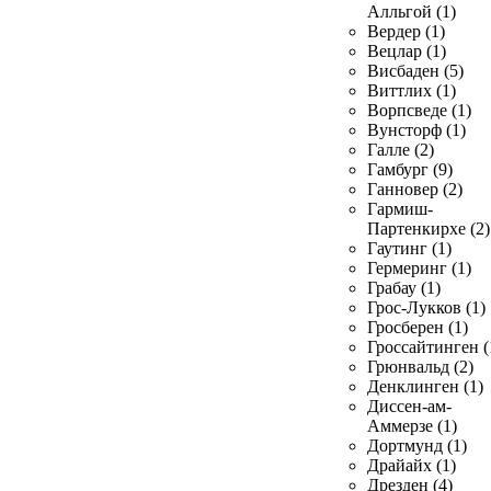
Алльгой (1)
Вердер (1)
Вецлар (1)
Висбаден (5)
Виттлих (1)
Ворпсведе (1)
Вунсторф (1)
Галле (2)
Гамбург (9)
Ганновер (2)
Гармиш-
Партенкирхе (2)
Гаутинг (1)
Гермеринг (1)
Грабау (1)
Грос-Лукков (1)
Гросберен (1)
Гроссайтинген (
Грюнвальд (2)
Денклинген (1)
Диссен-ам-
Аммерзе (1)
Дортмунд (1)
Драйайх (1)
Дрезден (4)