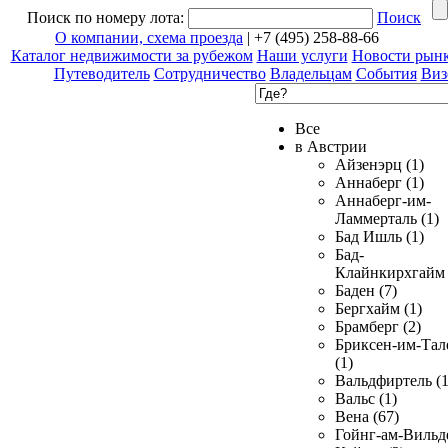
Поиск по номеру лота:
Поиск
О компании, схема проезда
| +7 (495) 258-88-66
Каталог недвижимости за рубежом
Наши услуги
Новости рын
Путеводитель
Сотрудничество
Владельцам
События
Виз
Все
в Австрии
Айзенэрц (1)
Аннаберг (1)
Аннаберг-им-
Ламмерталь (1)
Бад Ишль (1)
Бад-
Клайнкирхгайм 
Баден (7)
Бергхайм (1)
Брамберг (2)
Бриксен-им-Тал
(1)
Вальдфиртель (1
Вальс (1)
Вена (67)
Гойнг-ам-Вильд