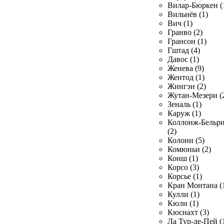
Вилар-Бюркен (
Вильнёв (1)
Вич (1)
Гранво (2)
Грансон (1)
Гштад (4)
Давос (1)
Женева (9)
Жентод (1)
Жингэн (2)
Жутан-Мезери (
Зеналь (1)
Каруж (1)
Коллонж-Бельр
(2)
Колони (5)
Комюньи (2)
Конш (1)
Корсо (3)
Корсье (1)
Кран Монтана (
Кулли (1)
Кюли (1)
Кюснахт (3)
Ла Тур-де-Пей (