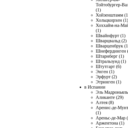
Тойтобургер-Ва
(1)
Хойзенштамм (1
Хольцкирхен (1
Хоххайм-на-Ма
(1)
Швайнфурт (1)
Шварцвальд (2)
Шварценбрук (1
Шнефердинген (
Штарнберг (1)
Штральзунд (1)
Штутгарт (6)
Энген (1)
Эрфурт (2)
Этринген (1)
в Испании
Эль Мадроньяль 
Аликанте (29)
Алтея (8)
Аренис-де-Мун
(1)
Ареньс-де-Мар (
Аржентона (1)