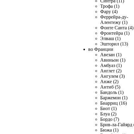
Синтра (11)
Трофа (1)
Фару (4)
Феррейра-ду-
Алентежу (1)
Фонте Санта (4)
Фронтейра (1)
Элваш (1)
Эшторил (13)
во Франции
Авезан (1)
Авиньон (1)
Амбуаз (1)
Англет (2)
Ангулем (3)
Анже (2)
Антиб (5)
Бандоль (1)
Баржемон (1)
Биарриц (16)
Биот (1)
Блуа (2)
Бордо (7)
Брив-ла-Гайярд 
Бюжа (1)