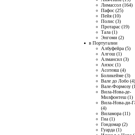
Лимассол (164)
Пафос (25)
Пейя (10)
Полис (3)
Протарас (19)
Тала (1)
Энгоми (2)
в Португалии
Албуфейра (5)
Алгош (1)
Алмансил (3)
Анхос (1)
Асотеяш (4)
Боликейме (3)
Вале до Лобо (4
Вале-Формозу (
Вила-Нова-де-
Милфонтеш (1)
Вила-Нова-ди-Г
(4)
Виламора (11)
Гиа (1)
Гондомар (2)
Гуарда (1)