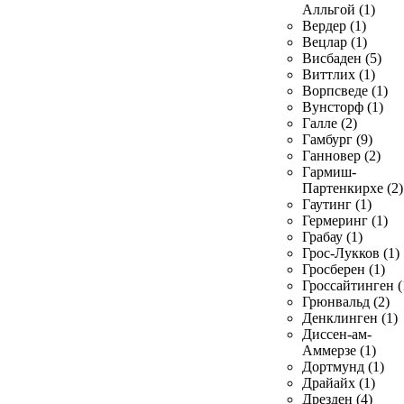
Алльгой (1)
Вердер (1)
Вецлар (1)
Висбаден (5)
Виттлих (1)
Ворпсведе (1)
Вунсторф (1)
Галле (2)
Гамбург (9)
Ганновер (2)
Гармиш-
Партенкирхе (2)
Гаутинг (1)
Гермеринг (1)
Грабау (1)
Грос-Лукков (1)
Гросберен (1)
Гроссайтинген (
Грюнвальд (2)
Денклинген (1)
Диссен-ам-
Аммерзе (1)
Дортмунд (1)
Драйайх (1)
Дрезден (4)