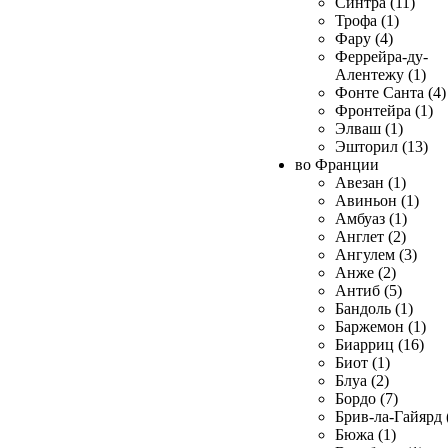
Синтра (11)
Трофа (1)
Фару (4)
Феррейра-ду-
Алентежу (1)
Фонте Санта (4)
Фронтейра (1)
Элваш (1)
Эшторил (13)
во Франции
Авезан (1)
Авиньон (1)
Амбуаз (1)
Англет (2)
Ангулем (3)
Анже (2)
Антиб (5)
Бандоль (1)
Баржемон (1)
Биарриц (16)
Биот (1)
Блуа (2)
Бордо (7)
Брив-ла-Гайярд 
Бюжа (1)