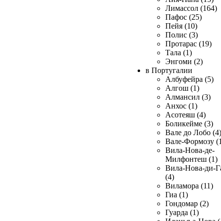
Лимассол (164)
Пафос (25)
Пейя (10)
Полис (3)
Протарас (19)
Тала (1)
Энгоми (2)
в Португалии
Албуфейра (5)
Алгош (1)
Алмансил (3)
Анхос (1)
Асотеяш (4)
Боликейме (3)
Вале до Лобо (4
Вале-Формозу (
Вила-Нова-де-
Милфонтеш (1)
Вила-Нова-ди-Г
(4)
Виламора (11)
Гиа (1)
Гондомар (2)
Гуарда (1)