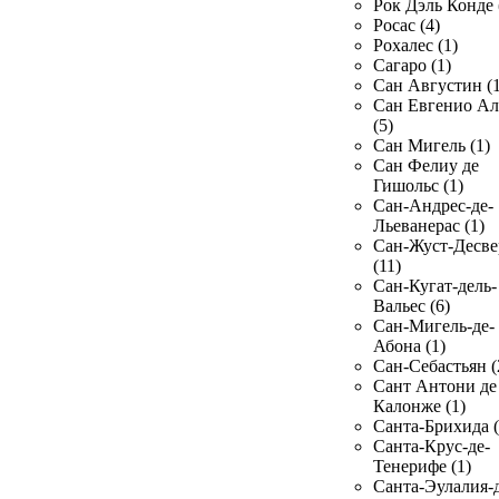
Рок Дэль Конде 
Росас (4)
Рохалес (1)
Сагаро (1)
Сан Августин (1
Сан Евгенио Ал
(5)
Сан Мигель (1)
Сан Фелиу де
Гишольс (1)
Сан-Андрес-де-
Льеванерас (1)
Сан-Жуст-Десве
(11)
Сан-Кугат-дель-
Вальес (6)
Сан-Мигель-де-
Абона (1)
Сан-Себастьян (
Сант Антони де
Калонже (1)
Санта-Брихида (
Санта-Крус-де-
Тенерифе (1)
Санта-Эулалия-д