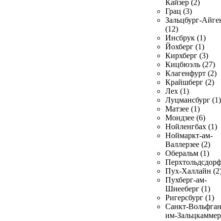
Кайзер (2)
Грац (3)
Зальцбург-Айге
(12)
Инсбрук (1)
Йохберг (1)
Кирхберг (3)
Кицбюэль (27)
Клагенфурт (2)
Крайшберг (2)
Лех (1)
Луцмансбург (1)
Матзее (1)
Мондзее (6)
Нойленгбах (1)
Ноймаркт-ам-
Валлерзее (2)
Оберальм (1)
Перхтольдсдорф
Пух-Халлайн (2
Пухберг-ам-
Шнееберг (1)
Ригерсбург (1)
Санкт-Вольфган
им-Зальцкаммер