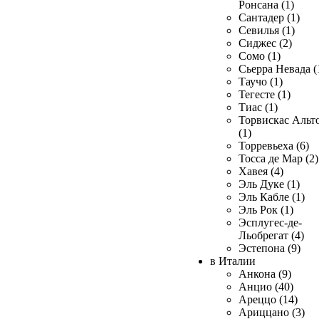
Ронсана (1)
Сантадер (1)
Севилья (1)
Сиджес (2)
Сомо (1)
Сьерра Невада (
Таучо (1)
Тегесте (1)
Тиас (1)
Торвискас Альт
(1)
Торревьеха (6)
Тосса де Мар (2)
Хавея (4)
Эль Дуке (1)
Эль Кабле (1)
Эль Рок (1)
Эсплугес-де-
Льобрегат (4)
Эстепона (9)
в Италии
Анкона (9)
Анцио (40)
Ареццо (14)
Ариццано (3)