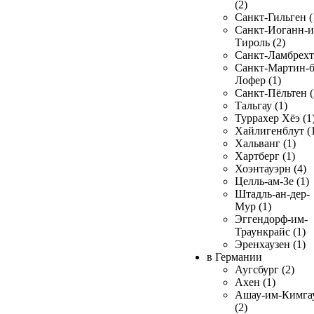
(2)
Санкт-Гильген (
Санкт-Иоганн-и
Тироль (2)
Санкт-Ламбрехт 
Санкт-Мартин-б
Лофер (1)
Санкт-Пёльтен (
Тальгау (1)
Туррахер Хёэ (1
Хайлигенблут (
Хальванг (1)
Хартберг (1)
Хоэнтауэрн (4)
Целль-ам-Зе (1)
Штадль-ан-дер-
Мур (1)
Эггендорф-им-
Траункрайс (1)
Эренхаузен (1)
в Германии
Аугсбург (2)
Ахен (1)
Ашау-им-Кимга
(2)