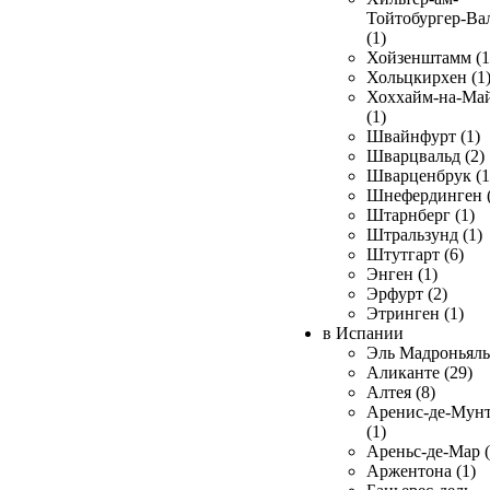
Тойтобургер-Ва
(1)
Хойзенштамм (1
Хольцкирхен (1
Хоххайм-на-Ма
(1)
Швайнфурт (1)
Шварцвальд (2)
Шварценбрук (1
Шнефердинген (
Штарнберг (1)
Штральзунд (1)
Штутгарт (6)
Энген (1)
Эрфурт (2)
Этринген (1)
в Испании
Эль Мадроньяль 
Аликанте (29)
Алтея (8)
Аренис-де-Мун
(1)
Ареньс-де-Мар (
Аржентона (1)