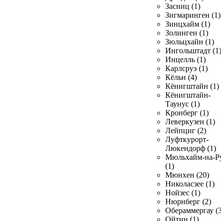
Засниц (1)
Зигмаринген (1)
Зинцхайм (1)
Золинген (1)
Зюльцхайн (1)
Ингольштадт (1
Инцелль (1)
Карлсруэ (1)
Кёльн (4)
Кёнигштайн (1)
Кёнигштайн-
Таунус (1)
Кронберг (1)
Леверкузен (1)
Лейпциг (2)
Луфткурорт-
Люкендорф (1)
Мюльхайм-на-Р
(1)
Мюнхен (20)
Николасзее (1)
Нойзес (1)
Нюрнберг (2)
Обераммергау (3
Ойтин (1)