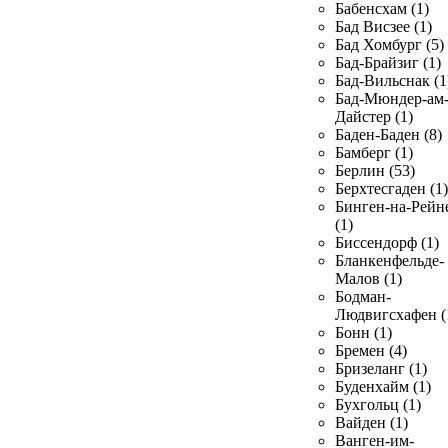
Бабенсхам (1)
Бад Висзее (1)
Бад Хомбург (5)
Бад-Брайзиг (1)
Бад-Вильснак (1
Бад-Мюндер-ам
Дайстер (1)
Баден-Баден (8)
Бамберг (1)
Берлин (53)
Берхтесгаден (1)
Бинген-на-Рейн
(1)
Биссендорф (1)
Бланкенфельде-
Малов (1)
Бодман-
Людвигсхафен (
Бонн (1)
Бремен (4)
Бризеланг (1)
Буденхайм (1)
Бухгольц (1)
Вайден (1)
Ванген-им-