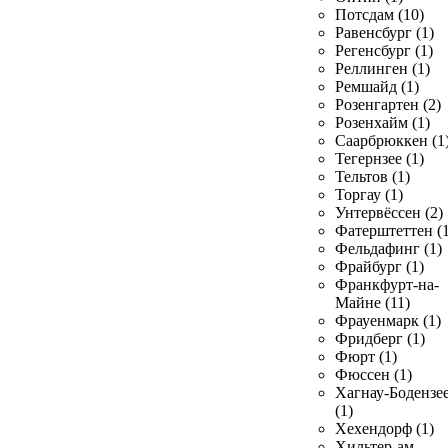
Потсдам (10)
Равенсбург (1)
Регенсбург (1)
Реллинген (1)
Ремшайд (1)
Розенгартен (2)
Розенхайм (1)
Саарбрюккен (1
Тегернзее (1)
Тельтов (1)
Торгау (1)
Унтервёссен (2)
Фатерштеттен (1
Фельдафинг (1)
Фрайбург (1)
Франкфурт-на-
Майне (11)
Фрауенмарк (1)
Фридберг (1)
Фюрт (1)
Фюссен (1)
Хагнау-Бодензе
(1)
Хехендорф (1)
Хильтер-ам-