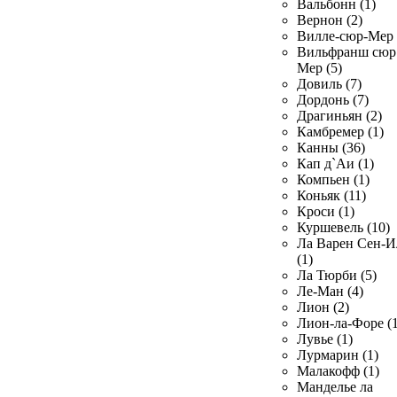
Вальбонн (1)
Вернон (2)
Вилле-сюр-Мер 
Вильфранш сюр
Мер (5)
Довиль (7)
Дордонь (7)
Драгиньян (2)
Камбремер (1)
Канны (36)
Кап д`Аи (1)
Компьен (1)
Коньяк (11)
Кроси (1)
Куршевель (10)
Ла Варен Сен-И
(1)
Ла Тюрби (5)
Ле-Ман (4)
Лион (2)
Лион-ла-Форе (1
Лувье (1)
Лурмарин (1)
Малакофф (1)
Манделье ла