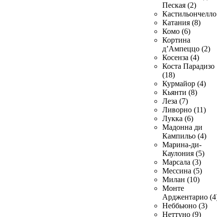
Пеская (2)
Кастильончелло 
Катания (8)
Комо (6)
Кортина
д’Ампеццо (2)
Косенза (4)
Коста Парадизо
(18)
Курмайор (4)
Кьянти (8)
Леза (7)
Ливорно (11)
Лукка (6)
Мадонна ди
Кампильо (4)
Марина-ди-
Каулония (5)
Марсала (3)
Мессина (5)
Милан (10)
Монте
Арджентарио (4
Неббьюно (3)
Неттуно (9)