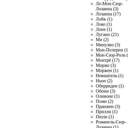
Ле-Мон-Сюр-
Лозанна (3)
Лозанна (17)
Лойк (1)
Локо (1)
Лоне (1)
Лугано (21)
Ми (2)
Минузио (3)
Мон-Пелерин (1
Мон-Сюр-Роль (
Монтрё (17)
Морже (3)
Моржен (1)
Невшатель (1)
Ньон (2)
Оберриден (1)
Обонн (3)
Оливоне (1)
Поми (2)
Пранжен (3)
Прилли (1)
Пюли (1)
Романель-Сюр-
Лозанна (1)