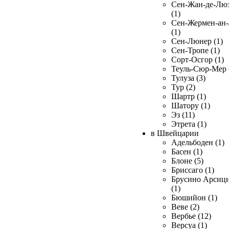
Сен-Жан-де-Лю
(1)
Сен-Жермен-ан
(1)
Сен-Люнер (1)
Сен-Тропе (1)
Сорт-Осгор (1)
Теуль-Сюр-Мер 
Тулуза (3)
Тур (2)
Шартр (1)
Шатору (1)
Эз (11)
Этрета (1)
в Швейцарии
Адельбоден (1)
Басен (1)
Блоне (5)
Бриссаго (1)
Брусино Арсиц
(1)
Бюшийон (1)
Веве (2)
Вербье (12)
Версуа (1)