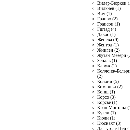
Вилар-Бюркен (
Вильнёв (1)
Вич (1)
Гранво (2)
Грансон (1)
Гштад (4)
Давос (1)
Женева (9)
Жентод (1)
Жингэн (2)
Жутан-Мезери (
Зеналь (1)
Каруж (1)
Коллонж-Бельр
(2)
Колони (5)
Комюньи (2)
Конш (1)
Корсо (3)
Корсье (1)
Кран Монтана (
Кулли (1)
Кюли (1)
Кюснахт (3)
Ла Тур-де-Пей (