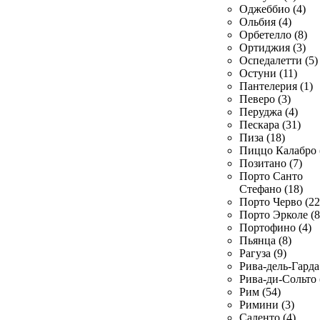
Оджеббио (4)
Ольбия (4)
Орбетелло (8)
Ортиджия (3)
Оспедалетти (5)
Остуни (11)
Пантелерия (1)
Певеро (3)
Перуджа (4)
Пескара (31)
Пиза (18)
Пиццо Калабро 
Позитано (7)
Порто Санто
Стефано (18)
Порто Черво (22
Порто Эрколе (8
Портофино (4)
Пьянца (8)
Рагуза (9)
Рива-дель-Гарда 
Рива-ди-Сольто 
Рим (54)
Римини (3)
Саленто (4)