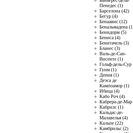
Баньерес-дель-
Пенедес (1)
Барселона (42)
Бегур (4)
Бенаавис (12)
Бенальмадена (1
Бенидорм (5)
Бениса (4)
Бенитачель (3)
Бланес (3)
Валь-де-Сан-
Висенте (1)
Гольф-дель-Сур 
Гуим (1)
Дения (1)
Деэса де
Кампоамор (1)
Ибица (4)
Кабо Роч (4)
Кабрера-де-Мар 
Кабрилс (1)
Кальдас-де-
Малавелья (4)
Кальпе (22)
Камбрильс (2)