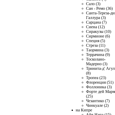
Сало (3)
Сан - Ремо (36)
Санта-Тереза-ди
Галлура (3)
Сарцана (7)
Сиена (12)
Сиракузы (10)
Сирмионе (6)
Специя (5)
Стреза (11)
Таормина (3)
Террачина (9)
Тосколано-
Мадерно (3)
Тринита-д' Агул
(8)
Тропеа (23)
Флоренция (51)
Фоллоника (3)
Форте дей Мар
(25)
Чезантико (7)
Чинкуале (2)
на Кипре
Айя-Напа (15)