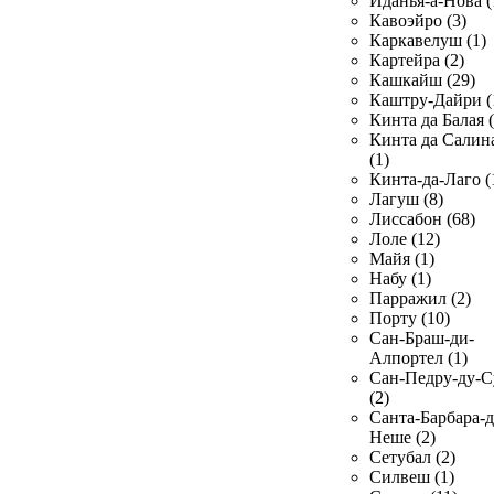
Иданья-а-Нова (
Кавоэйро (3)
Каркавелуш (1)
Картейра (2)
Кашкайш (29)
Каштру-Дайри (
Кинта да Балая (
Кинта да Салин
(1)
Кинта-да-Лаго (
Лагуш (8)
Лиссабон (68)
Лоле (12)
Майя (1)
Набу (1)
Парражил (2)
Порту (10)
Сан-Браш-ди-
Алпортел (1)
Сан-Педру-ду-С
(2)
Санта-Барбара-д
Неше (2)
Сетубал (2)
Силвеш (1)