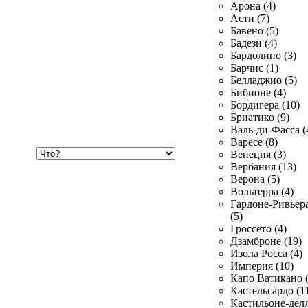
Арона (4)
Асти (7)
Бавено (5)
Бадези (4)
Бардолино (3)
Барчис (1)
Белладжио (5)
Бибионе (4)
Бордигера (10)
Бриатико (9)
Валь-ди-Фасса (
Варесе (8)
Хочу
Венеция (3)
купить
Вербания (13)
Верона (5)
Вольтерра (4)
Гардоне-Ривьер
(5)
Гроссето (4)
Дзамброне (19)
Изола Росса (4)
Империя (10)
Капо Ватикано (
Кастельсардо (1
Кастильоне-делл