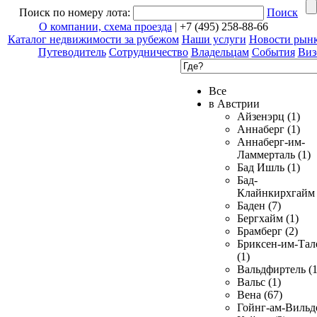
Поиск по номеру лота:
Поиск
О компании, схема проезда
| +7 (495) 258-88-66
Каталог недвижимости за рубежом
Наши услуги
Новости рын
Путеводитель
Сотрудничество
Владельцам
События
Виз
Все
в Австрии
Айзенэрц (1)
Аннаберг (1)
Аннаберг-им-
Ламмерталь (1)
Бад Ишль (1)
Бад-
Клайнкирхгайм 
Баден (7)
Бергхайм (1)
Брамберг (2)
Бриксен-им-Тал
(1)
Вальдфиртель (1
Вальс (1)
Вена (67)
Гойнг-ам-Вильд