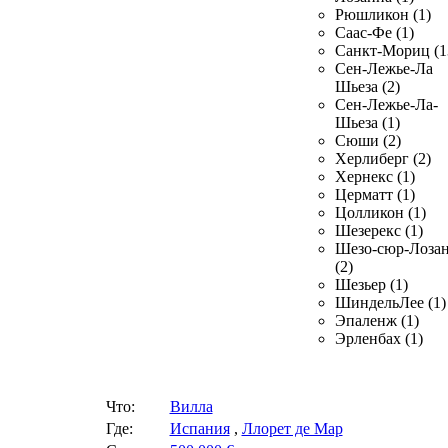
Рюшликон (1)
Саас-Фе (1)
Санкт-Мориц (1
Сен-Лежье-Ла
Шьеза (2)
Сен-Лежье-Ла-
Шьеза (1)
Сюши (2)
Херлиберг (2)
Хернекс (1)
Церматт (1)
Цолликон (1)
Шезерекс (1)
Шезо-сюр-Лоза
(2)
Шезьер (1)
ШиндельЛее (1)
Эпаленж (1)
Эрленбах (1)
Что:
Вилла
Где:
Испания
,
Ллорет де Мар