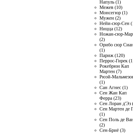
Напуль (1)
Межев (10)
Монсегюр (1)
Мужен (2)
Нейи-сюр-Сен (
Ницца (12)
Ножан-сюр-Ма
(2)
Орибо сюр Сиа
(1)
Париж (120)
Перрос-Гирек (1
Рокебрюн Кап
Мартен (7)
Рюэй-Мальмезо
(1)
Сан Агнес (1)
Сен Жан Кап
Ферра (23)
Сен Лоран д'Эз 
Сен Мартен де 
(1)
Сен Поль де Ва
(2)
Сен-Бриё (3)