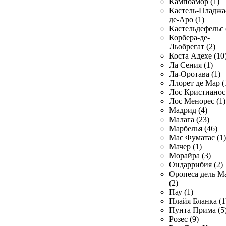
Кампоамор (1)
Кастель-Пладжа
де-Аро (1)
Кастельдефельс 
Корбера-де-
Льобрегат (2)
Коста Адехе (10
Ла Сения (1)
Ла-Оротава (1)
Ллорет де Мар (
Лос Кристианос 
Лос Менорес (1)
Мадрид (4)
Малага (23)
Марбелья (46)
Мас Фуматас (1)
Мачер (1)
Морайра (3)
Ондаррибия (2)
Оропеса дель М
(2)
Пау (1)
Плайя Бланка (1
Пунта Прима (5
Розес (9)