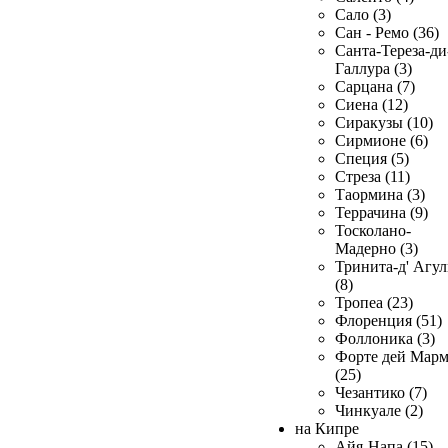
Сало (3)
Сан - Ремо (36)
Санта-Тереза-ди
Галлура (3)
Сарцана (7)
Сиена (12)
Сиракузы (10)
Сирмионе (6)
Специя (5)
Стреза (11)
Таормина (3)
Террачина (9)
Тосколано-
Мадерно (3)
Тринита-д' Агул
(8)
Тропеа (23)
Флоренция (51)
Фоллоника (3)
Форте дей Мар
(25)
Чезантико (7)
Чинкуале (2)
на Кипре
Айя-Напа (15)