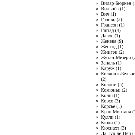
Вилар-Бюркен (
Вильнёв (1)
Вич (1)
Гранво (2)
Грансон (1)
Гштад (4)
Давос (1)
Женева (9)
Жентод (1)
Жингэн (2)
Жутан-Мезери (
Зеналь (1)
Каруж (1)
Коллонж-Бельр
(2)
Колони (5)
Комюньи (2)
Конш (1)
Корсо (3)
Корсье (1)
Кран Монтана (
Кулли (1)
Кюли (1)
Кюснахт (3)
Ла Тур-де-Пей (