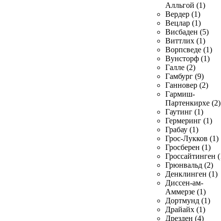
Алльгой (1)
Вердер (1)
Вецлар (1)
Висбаден (5)
Виттлих (1)
Ворпсведе (1)
Вунсторф (1)
Галле (2)
Гамбург (9)
Ганновер (2)
Гармиш-
Партенкирхе (2)
Гаутинг (1)
Гермеринг (1)
Грабау (1)
Грос-Лукков (1)
Гросберен (1)
Гроссайтинген (
Грюнвальд (2)
Денклинген (1)
Диссен-ам-
Аммерзе (1)
Дортмунд (1)
Драйайх (1)
Дрезден (4)