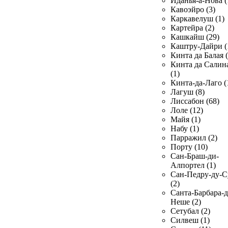
Иданья-а-Нова (
Кавоэйро (3)
Каркавелуш (1)
Картейра (2)
Кашкайш (29)
Каштру-Дайри (
Кинта да Балая (
Кинта да Салин
(1)
Кинта-да-Лаго (
Лагуш (8)
Лиссабон (68)
Лоле (12)
Майя (1)
Набу (1)
Парражил (2)
Порту (10)
Сан-Браш-ди-
Алпортел (1)
Сан-Педру-ду-С
(2)
Санта-Барбара-д
Неше (2)
Сетубал (2)
Силвеш (1)