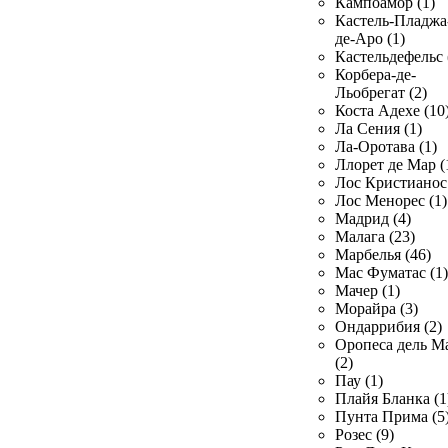
Кампоамор (1)
Кастель-Пладжа
де-Аро (1)
Кастельдефельс 
Корбера-де-
Льобрегат (2)
Коста Адехе (10
Ла Сения (1)
Ла-Оротава (1)
Ллорет де Мар (
Лос Кристианос 
Лос Менорес (1)
Мадрид (4)
Малага (23)
Марбелья (46)
Мас Фуматас (1)
Мачер (1)
Морайра (3)
Ондаррибия (2)
Оропеса дель М
(2)
Пау (1)
Плайя Бланка (1
Пунта Прима (5
Розес (9)