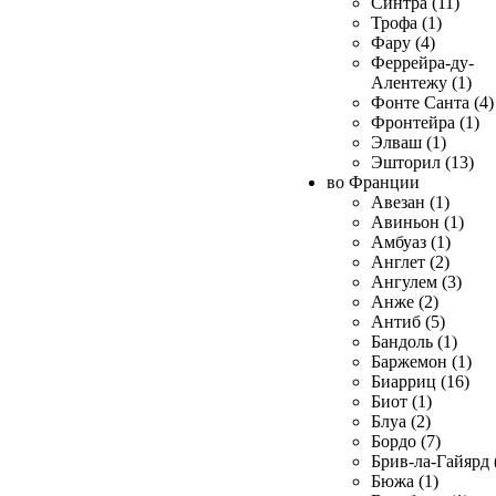
Синтра (11)
Трофа (1)
Фару (4)
Феррейра-ду-
Алентежу (1)
Фонте Санта (4)
Фронтейра (1)
Элваш (1)
Эшторил (13)
во Франции
Авезан (1)
Авиньон (1)
Амбуаз (1)
Англет (2)
Ангулем (3)
Анже (2)
Антиб (5)
Бандоль (1)
Баржемон (1)
Биарриц (16)
Биот (1)
Блуа (2)
Бордо (7)
Брив-ла-Гайярд 
Бюжа (1)