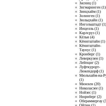
Засниц (1)
Зигмаринген (1)
Зинцхайм (1)
Золинген (1)
Зюльцхайн (1)
Ингольштадт (1
Инцелль (1)
Карлсруэ (1)
Кёльн (4)
Кёнигштайн (1)
Кёнигштайн-
Таунус (1)
Кронберг (1)
Леверкузен (1)
Лейпциг (2)
Луфткурорт-
Люкендорф (1)
Мюльхайм-на-Р
(1)
Мюнхен (20)
Николасзее (1)
Нойзес (1)
Нюрнберг (2)
Обераммергау (3
Ойтин (1)