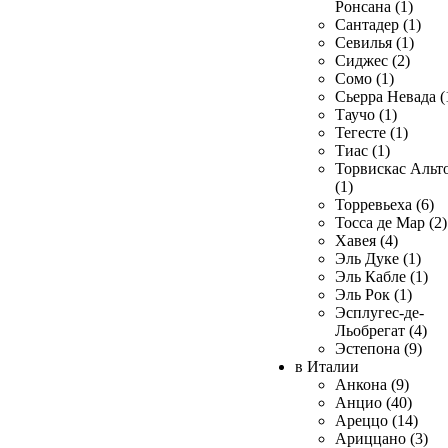
Ронсана (1)
Сантадер (1)
Севилья (1)
Сиджес (2)
Сомо (1)
Сьерра Невада (
Таучо (1)
Тегесте (1)
Тиас (1)
Торвискас Альт
(1)
Торревьеха (6)
Тосса де Мар (2)
Хавея (4)
Эль Дуке (1)
Эль Кабле (1)
Эль Рок (1)
Эсплугес-де-
Льобрегат (4)
Эстепона (9)
в Италии
Анкона (9)
Анцио (40)
Ареццо (14)
Ариццано (3)