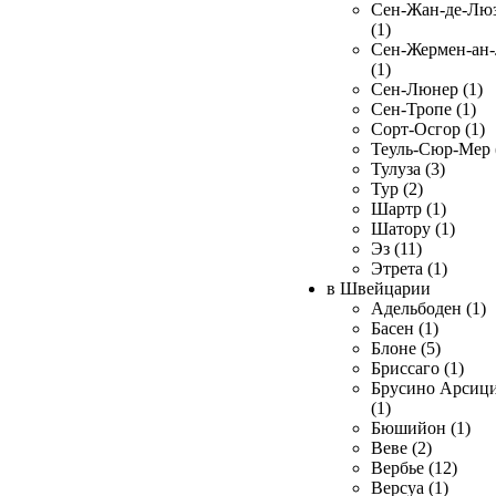
Сен-Жан-де-Лю
(1)
Сен-Жермен-ан
(1)
Сен-Люнер (1)
Сен-Тропе (1)
Сорт-Осгор (1)
Теуль-Сюр-Мер 
Тулуза (3)
Тур (2)
Шартр (1)
Шатору (1)
Эз (11)
Этрета (1)
в Швейцарии
Адельбоден (1)
Басен (1)
Блоне (5)
Бриссаго (1)
Брусино Арсиц
(1)
Бюшийон (1)
Веве (2)
Вербье (12)
Версуа (1)