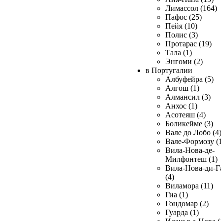
Лимассол (164)
Пафос (25)
Пейя (10)
Полис (3)
Протарас (19)
Тала (1)
Энгоми (2)
в Португалии
Албуфейра (5)
Алгош (1)
Алмансил (3)
Анхос (1)
Асотеяш (4)
Боликейме (3)
Вале до Лобо (4
Вале-Формозу (
Вила-Нова-де-
Милфонтеш (1)
Вила-Нова-ди-Г
(4)
Виламора (11)
Гиа (1)
Гондомар (2)
Гуарда (1)