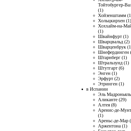
Тойтобургер-Ва
(1)
Хойзенштамм (1
Хольцкирхен (1
Хоххайм-на-Ма
(1)
Швайнфурт (1)
Шварцвальд (2)
Шварценбрук (1
Шнефердинген (
Штарнберг (1)
Штральзунд (1)
Штутгарт (6)
Энген (1)
Эрфурт (2)
Этринген (1)
в Испании
Эль Мадроньяль 
Аликанте (29)
Алтея (8)
Аренис-де-Мун
(1)
Ареньс-де-Мар (
Аржентона (1)