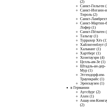
(2)
Санкт-Гильген (
Санкт-Иоганн-и
Тироль (2)
Санкт-Ламбрехт 
Санкт-Мартин-б
Лофер (1)
Санкт-Пёльтен (
Тальгау (1)
Туррахер Хёэ (1
Хайлигенблут (
Хальванг (1)
Хартберг (1)
Хоэнтауэрн (4)
Целль-ам-Зе (1)
Штадль-ан-дер-
Мур (1)
Эггендорф-им-
Траункрайс (1)
Эренхаузен (1)
в Германии
Аугсбург (2)
Ахен (1)
Ашау-им-Кимга
(2)