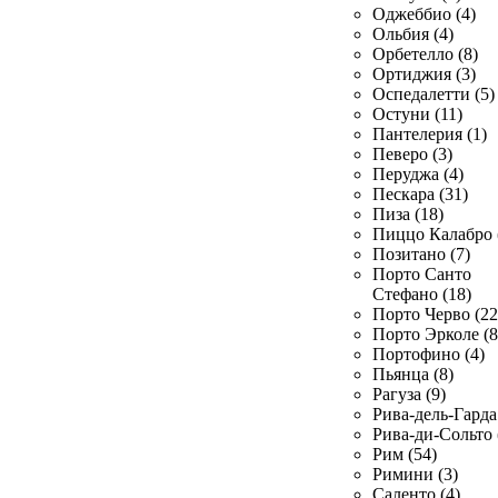
Оджеббио (4)
Ольбия (4)
Орбетелло (8)
Ортиджия (3)
Оспедалетти (5)
Остуни (11)
Пантелерия (1)
Певеро (3)
Перуджа (4)
Пескара (31)
Пиза (18)
Пиццо Калабро 
Позитано (7)
Порто Санто
Стефано (18)
Порто Черво (22
Порто Эрколе (8
Портофино (4)
Пьянца (8)
Рагуза (9)
Рива-дель-Гарда 
Рива-ди-Сольто 
Рим (54)
Римини (3)
Саленто (4)