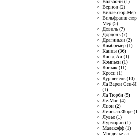
Вальбонн (1)
Вернон (2)
Вилле-сюр-Мер 
Вильфранш сюр
Мер (5)
Довиль (7)
Дордонь (7)
Драгиньян (2)
Камбремер (1)
Канны (36)
Кап д`Аи (1)
Компьен (1)
Коньяк (11)
Кроси (1)
Куршевель (10)
Ла Варен Сен-И
(1)
Ла Тюрби (5)
Ле-Ман (4)
Лион (2)
Лион-ла-Форе (1
Лувье (1)
Лурмарин (1)
Малакофф (1)
Манделье ла