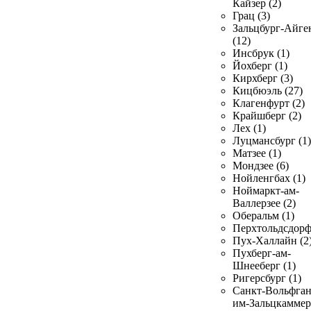
Кайзер (2)
Грац (3)
Зальцбург-Айге
(12)
Инсбрук (1)
Йохберг (1)
Кирхберг (3)
Кицбюэль (27)
Клагенфурт (2)
Крайшберг (2)
Лех (1)
Луцмансбург (1)
Матзее (1)
Мондзее (6)
Нойленгбах (1)
Ноймаркт-ам-
Валлерзее (2)
Оберальм (1)
Перхтольдсдорф
Пух-Халлайн (2
Пухберг-ам-
Шнееберг (1)
Ригерсбург (1)
Санкт-Вольфган
им-Зальцкаммер