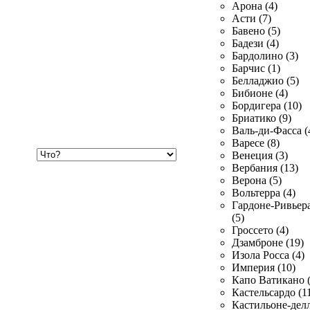
Арона (4)
Асти (7)
Бавено (5)
Бадези (4)
Бардолино (3)
Барчис (1)
Белладжио (5)
Бибионе (4)
Бордигера (10)
Бриатико (9)
Валь-ди-Фасса (
Варесе (8)
Хочу
Венеция (3)
купить
Вербания (13)
Верона (5)
Вольтерра (4)
Гардоне-Ривьер
(5)
Гроссето (4)
Дзамброне (19)
Изола Росса (4)
Империя (10)
Капо Ватикано (
Кастельсардо (1
Кастильоне-делл