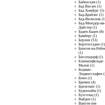
Бабенсхам (1)
Бад Висзее (1)
Бад Хомбург (5)
Бад-Брайзиг (1)
Бад-Вильснак (1
Бад-Мюндер-ам
Дайстер (1)
Баден-Баден (8)
Бамберг (1)
Берлин (53)
Берхтесгаден (1)
Бинген-на-Рейн
(1)
Биссендорф (1)
Бланкенфельде-
Малов (1)
Бодман-
Людвигсхафен (
Бонн (1)
Бремен (4)
Бризеланг (1)
Буденхайм (1)
Бухгольц (1)
Вайден (1)
Ванген-им-