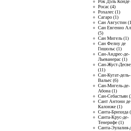
Рок Дэль Конде 
Росас (4)
Рохалес (1)
Сагаро (1)
Сан Августин (1
Сан Евгенио Ал
(5)
Сан Мигель (1)
Сан Фелиу де
Гишольс (1)
Сан-Андрес-де-
Льеванерас (1)
Сан-Жуст-Десве
(11)
Сан-Кугат-дель-
Вальес (6)
Сан-Мигель-де-
Абона (1)
Сан-Себастьян (
Сант Антони де
Калонже (1)
Санта-Брихида (
Санта-Крус-де-
Тенерифе (1)
Санта-Эулалия-д