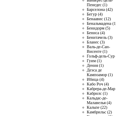
Баньерес-дель-
Пенедес (1)
Барселона (42)
Бегур (4)
Бенаавис (12)
Бенальмадена (1
Бенидорм (5)
Бениса (4)
Бенитачель (3)
Бланес (3)
Валь-де-Сан-
Висенте (1)
Гольф-дель-Сур 
Гуим (1)
Дения (1)
Деэса де
Кампоамор (1)
Ибица (4)
Кабо Роч (4)
Кабрера-де-Мар 
Кабрилс (1)
Кальдас-де-
Малавелья (4)
Кальпе (22)
Камбрильс (2)