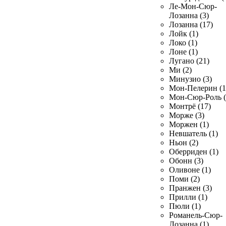
Ле-Мон-Сюр-
Лозанна (3)
Лозанна (17)
Лойк (1)
Локо (1)
Лоне (1)
Лугано (21)
Ми (2)
Минузио (3)
Мон-Пелерин (1
Мон-Сюр-Роль (
Монтрё (17)
Морже (3)
Моржен (1)
Невшатель (1)
Ньон (2)
Оберриден (1)
Обонн (3)
Оливоне (1)
Поми (2)
Пранжен (3)
Прилли (1)
Пюли (1)
Романель-Сюр-
Лозанна (1)