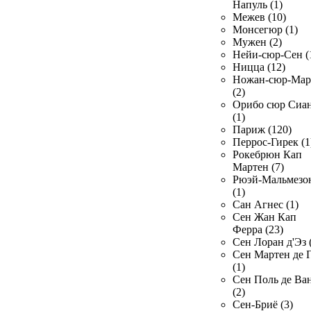
Напуль (1)
Межев (10)
Монсегюр (1)
Мужен (2)
Нейи-сюр-Сен (
Ницца (12)
Ножан-сюр-Ма
(2)
Орибо сюр Сиа
(1)
Париж (120)
Перрос-Гирек (1
Рокебрюн Кап
Мартен (7)
Рюэй-Мальмезо
(1)
Сан Агнес (1)
Сен Жан Кап
Ферра (23)
Сен Лоран д'Эз 
Сен Мартен де 
(1)
Сен Поль де Ва
(2)
Сен-Бриё (3)