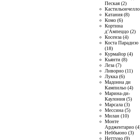
Пеская (2)
Кастильончелло 
Катания (8)
Комо (6)
Кортина
д’Ампеццо (2)
Косенза (4)
Коста Парадизо
(18)
Курмайор (4)
Кьянти (8)
Леза (7)
Ливорно (11)
Лукка (6)
Мадонна ди
Кампильо (4)
Марина-ди-
Каулония (5)
Марсала (3)
Мессина (5)
Милан (10)
Монте
Арджентарио (4
Неббьюно (3)
Неттуно (9)