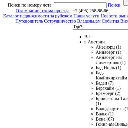
Поиск по номеру лота:
Поиск
О компании, схема проезда
| +7 (495) 258-88-66
Каталог недвижимости за рубежом
Наши услуги
Новости рын
Путеводитель
Сотрудничество
Владельцам
События
Виз
Все
в Австрии
Айзенэрц (1)
Аннаберг (1)
Аннаберг-им-
Ламмерталь (1)
Бад Ишль (1)
Бад-
Клайнкирхгайм 
Баден (7)
Бергхайм (1)
Брамберг (2)
Бриксен-им-Тал
(1)
Вальдфиртель (1
Вальс (1)
Вена (67)
Гойнг-ам-Вильд