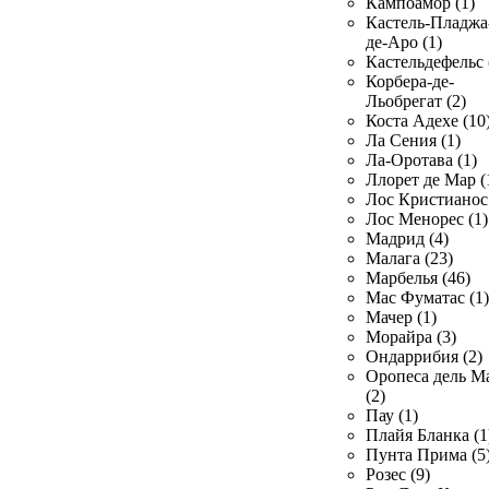
Кампоамор (1)
Кастель-Пладжа
де-Аро (1)
Кастельдефельс 
Корбера-де-
Льобрегат (2)
Коста Адехе (10
Ла Сения (1)
Ла-Оротава (1)
Ллорет де Мар (
Лос Кристианос 
Лос Менорес (1)
Мадрид (4)
Малага (23)
Марбелья (46)
Мас Фуматас (1)
Мачер (1)
Морайра (3)
Ондаррибия (2)
Оропеса дель М
(2)
Пау (1)
Плайя Бланка (1
Пунта Прима (5
Розес (9)