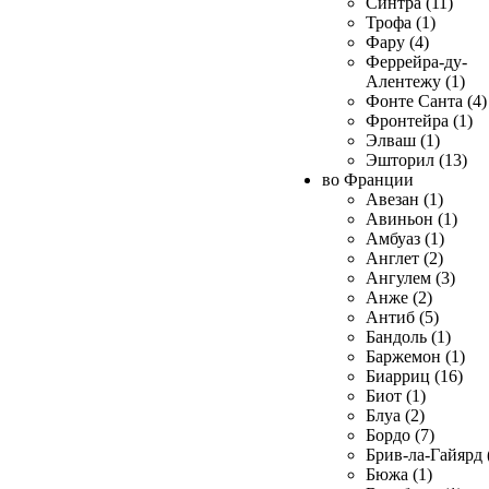
Синтра (11)
Трофа (1)
Фару (4)
Феррейра-ду-
Алентежу (1)
Фонте Санта (4)
Фронтейра (1)
Элваш (1)
Эшторил (13)
во Франции
Авезан (1)
Авиньон (1)
Амбуаз (1)
Англет (2)
Ангулем (3)
Анже (2)
Антиб (5)
Бандоль (1)
Баржемон (1)
Биарриц (16)
Биот (1)
Блуа (2)
Бордо (7)
Брив-ла-Гайярд 
Бюжа (1)