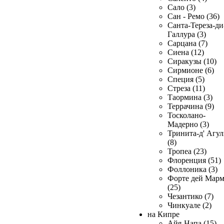
Сало (3)
Сан - Ремо (36)
Санта-Тереза-ди
Галлура (3)
Сарцана (7)
Сиена (12)
Сиракузы (10)
Сирмионе (6)
Специя (5)
Стреза (11)
Таормина (3)
Террачина (9)
Тосколано-
Мадерно (3)
Тринита-д' Агул
(8)
Тропеа (23)
Флоренция (51)
Фоллоника (3)
Форте дей Мар
(25)
Чезантико (7)
Чинкуале (2)
на Кипре
Айя-Напа (15)