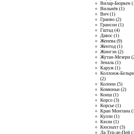
Вилар-Бюркен (
Вильнёв (1)
Вич (1)
Гранво (2)
Грансон (1)
Гштад (4)
Давос (1)
Женева (9)
Жентод (1)
Жингэн (2)
Жутан-Мезери (
Зеналь (1)
Каруж (1)
Коллонж-Бельр
(2)
Колони (5)
Комюньи (2)
Конш (1)
Корсо (3)
Корсье (1)
Кран Монтана (
Кулли (1)
Кюли (1)
Кюснахт (3)
Ла Тур-де-Пей (