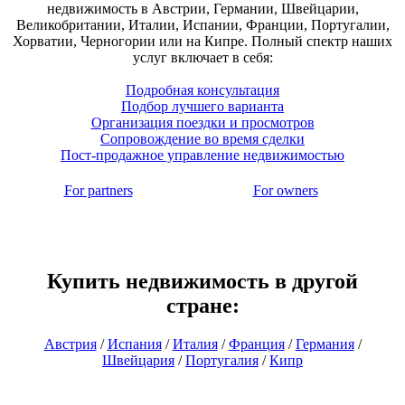
недвижимость в Австрии, Германии, Швейцарии,
Великобритании, Италии, Испании, Франции, Португалии,
Хорватии, Черногории или на Кипре. Полный спектр наших
услуг включает в себя:
Подробная консультация
Подбор лучшего варианта
Организация поездки и просмотров
Сопровождение во время сделки
Пост-продажное управление недвижимостью
For partners
For owners
Купить недвижимость в другой
стране:
Австрия
/
Испания
/
Италия
/
Франция
/
Германия
/
Швейцария
/
Португалия
/
Кипр