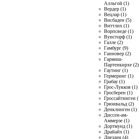
Алльгой (1)
Вердер (1)
Вецлар (1)
Висбаден (5)
Виттлих (1)
Ворпсведе (1)
Вунсторф (1)
Галле (2)
Гамбург (9)
Ганновер (2)
Гармиш-
Партенкирхе (2)
Гаутинг (1)
Гермеринг (1)
Грабау (1)
Грос-Лукков (1)
Гросберен (1)
Гроссайтинген (
Грюнвальд (2)
Денклинген (1)
Диссен-ам-
Аммерзе (1)
Дортмунд (1)
Драйайх (1)
Дрезден (4)