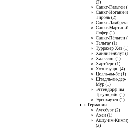
(2)
Санкт-Гильген (
Санкт-Иоганн-и
Тироль (2)
Санкт-Ламбрехт 
Санкт-Мартин-б
Лофер (1)
Санкт-Пёльтен (
Тальгау (1)
Туррахер Хёэ (1
Хайлигенблут (
Хальванг (1)
Хартберг (1)
Хоэнтауэрн (4)
Целль-ам-Зе (1)
Штадль-ан-дер-
Мур (1)
Эггендорф-им-
Траункрайс (1)
Эренхаузен (1)
в Германии
Аугсбург (2)
Ахен (1)
Ашау-им-Кимга
(2)