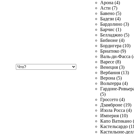
Арона (4)
Асти (7)
Бавено (5)
Бадези (4)
Бардолино (3)
Барчис (1)
Белладжио (5)
Бибионе (4)
Бордигера (10)
Бриатико (9)
Валь-ди-Фасса (
Варесе (8)
Хочу
Венеция (3)
купить
Вербания (13)
Верона (5)
Вольтерра (4)
Гардоне-Ривьер
(5)
Гроссето (4)
Дзамброне (19)
Изола Росса (4)
Империя (10)
Капо Ватикано (
Кастельсардо (1
Кастильоне-делл