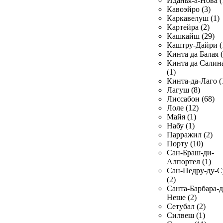
Иданья-а-Нова (
Кавоэйро (3)
Каркавелуш (1)
Картейра (2)
Кашкайш (29)
Каштру-Дайри (
Кинта да Балая (
Кинта да Салин
(1)
Кинта-да-Лаго (
Лагуш (8)
Лиссабон (68)
Лоле (12)
Майя (1)
Набу (1)
Парражил (2)
Порту (10)
Сан-Браш-ди-
Алпортел (1)
Сан-Педру-ду-С
(2)
Санта-Барбара-д
Неше (2)
Сетубал (2)
Силвеш (1)