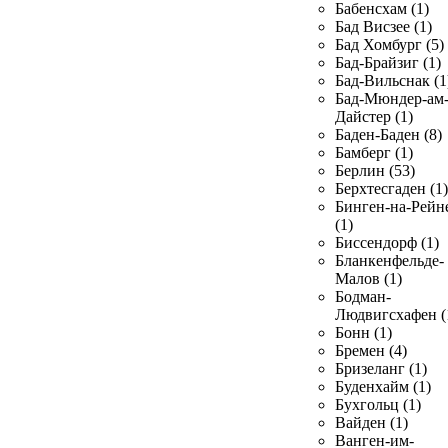
Бабенсхам (1)
Бад Висзее (1)
Бад Хомбург (5)
Бад-Брайзиг (1)
Бад-Вильснак (1
Бад-Мюндер-ам
Дайстер (1)
Баден-Баден (8)
Бамберг (1)
Берлин (53)
Берхтесгаден (1)
Бинген-на-Рейн
(1)
Биссендорф (1)
Бланкенфельде-
Малов (1)
Бодман-
Людвигсхафен (
Бонн (1)
Бремен (4)
Бризеланг (1)
Буденхайм (1)
Бухгольц (1)
Вайден (1)
Ванген-им-