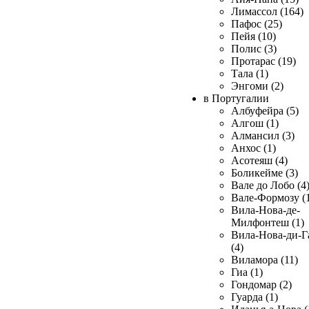
Лимассол (164)
Пафос (25)
Пейя (10)
Полис (3)
Протарас (19)
Тала (1)
Энгоми (2)
в Португалии
Албуфейра (5)
Алгош (1)
Алмансил (3)
Анхос (1)
Асотеяш (4)
Боликейме (3)
Вале до Лобо (4
Вале-Формозу (
Вила-Нова-де-
Милфонтеш (1)
Вила-Нова-ди-Г
(4)
Виламора (11)
Гиа (1)
Гондомар (2)
Гуарда (1)