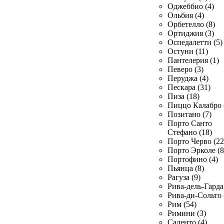
Оджеббио (4)
Ольбия (4)
Орбетелло (8)
Ортиджия (3)
Оспедалетти (5)
Остуни (11)
Пантелерия (1)
Певеро (3)
Перуджа (4)
Пескара (31)
Пиза (18)
Пиццо Калабро 
Позитано (7)
Порто Санто
Стефано (18)
Порто Черво (22
Порто Эрколе (8
Портофино (4)
Пьянца (8)
Рагуза (9)
Рива-дель-Гарда 
Рива-ди-Сольто 
Рим (54)
Римини (3)
Саленто (4)