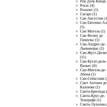
Рок Дэль Конде 
Росас (4)
Рохалес (1)
Сагаро (1)
Сан Августин (1
Сан Евгенио Ал
(5)
Сан Мигель (1)
Сан Фелиу де
Гишольс (1)
Сан-Андрес-де-
Льеванерас (1)
Сан-Жуст-Десве
(11)
Сан-Кугат-дель-
Вальес (6)
Сан-Мигель-де-
Абона (1)
Сан-Себастьян (
Сант Антони де
Калонже (1)
Санта-Брихида (
Санта-Крус-де-
Тенерифе (1)
Санта-Эулалия-д