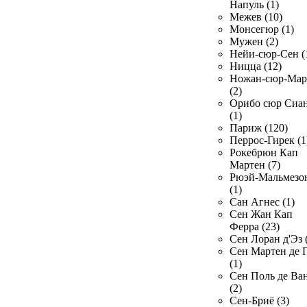
Напуль (1)
Межев (10)
Монсегюр (1)
Мужен (2)
Нейи-сюр-Сен (
Ницца (12)
Ножан-сюр-Ма
(2)
Орибо сюр Сиа
(1)
Париж (120)
Перрос-Гирек (1
Рокебрюн Кап
Мартен (7)
Рюэй-Мальмезо
(1)
Сан Агнес (1)
Сен Жан Кап
Ферра (23)
Сен Лоран д'Эз 
Сен Мартен де 
(1)
Сен Поль де Ва
(2)
Сен-Бриё (3)