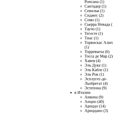
Ронсана (1)
Сантадер (1)
Севилья (1)
Сиджес (2)
Сомо (1)
Сьерра Невада (
Таучо (1)
Тегесте (1)
Тиас (1)
Торвискас Альт
(1)
Торревьеха (6)
Тосса де Мар (2)
Хавея (4)
Эль Дуке (1)
Эль Кабле (1)
Эль Рок (1)
Эсплугес-де-
Льобрегат (4)
Эстепона (9)
в Италии
Анкона (9)
Анцио (40)
Ареццо (14)
Ариццано (3)