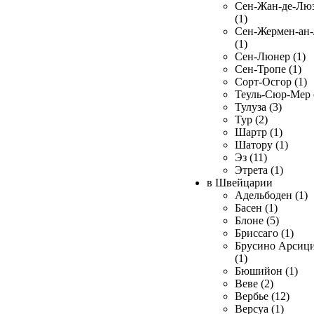
Сен-Жан-де-Лю
(1)
Сен-Жермен-ан
(1)
Сен-Люнер (1)
Сен-Тропе (1)
Сорт-Осгор (1)
Теуль-Сюр-Мер 
Тулуза (3)
Тур (2)
Шартр (1)
Шатору (1)
Эз (11)
Этрета (1)
в Швейцарии
Адельбоден (1)
Басен (1)
Блоне (5)
Бриссаго (1)
Брусино Арсиц
(1)
Бюшийон (1)
Веве (2)
Вербье (12)
Версуа (1)