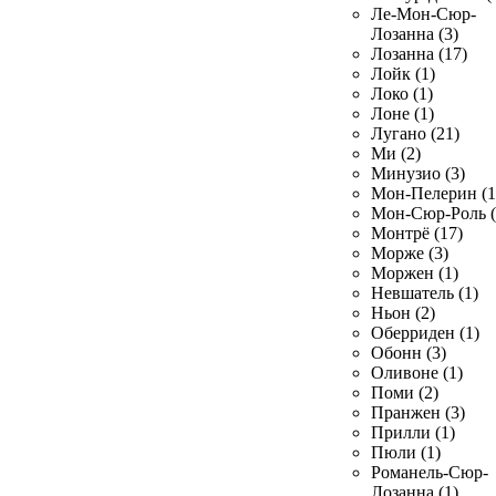
Ле-Мон-Сюр-
Лозанна (3)
Лозанна (17)
Лойк (1)
Локо (1)
Лоне (1)
Лугано (21)
Ми (2)
Минузио (3)
Мон-Пелерин (1
Мон-Сюр-Роль (
Монтрё (17)
Морже (3)
Моржен (1)
Невшатель (1)
Ньон (2)
Оберриден (1)
Обонн (3)
Оливоне (1)
Поми (2)
Пранжен (3)
Прилли (1)
Пюли (1)
Романель-Сюр-
Лозанна (1)