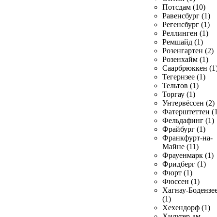
Потсдам (10)
Равенсбург (1)
Регенсбург (1)
Реллинген (1)
Ремшайд (1)
Розенгартен (2)
Розенхайм (1)
Саарбрюккен (1
Тегернзее (1)
Тельтов (1)
Торгау (1)
Унтервёссен (2)
Фатерштеттен (1
Фельдафинг (1)
Фрайбург (1)
Франкфурт-на-
Майне (11)
Фрауенмарк (1)
Фридберг (1)
Фюрт (1)
Фюссен (1)
Хагнау-Бодензе
(1)
Хехендорф (1)
Хильтер-ам-