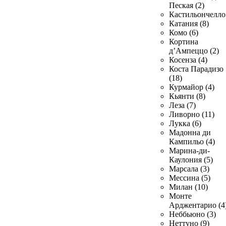
Пеская (2)
Кастильончелло 
Катания (8)
Комо (6)
Кортина
д’Ампеццо (2)
Косенза (4)
Коста Парадизо
(18)
Курмайор (4)
Кьянти (8)
Леза (7)
Ливорно (11)
Лукка (6)
Мадонна ди
Кампильо (4)
Марина-ди-
Каулония (5)
Марсала (3)
Мессина (5)
Милан (10)
Монте
Арджентарио (4
Неббьюно (3)
Неттуно (9)