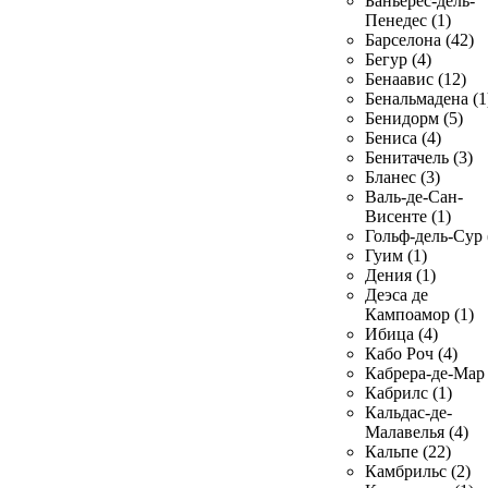
Баньерес-дель-
Пенедес (1)
Барселона (42)
Бегур (4)
Бенаавис (12)
Бенальмадена (1
Бенидорм (5)
Бениса (4)
Бенитачель (3)
Бланес (3)
Валь-де-Сан-
Висенте (1)
Гольф-дель-Сур 
Гуим (1)
Дения (1)
Деэса де
Кампоамор (1)
Ибица (4)
Кабо Роч (4)
Кабрера-де-Мар 
Кабрилс (1)
Кальдас-де-
Малавелья (4)
Кальпе (22)
Камбрильс (2)