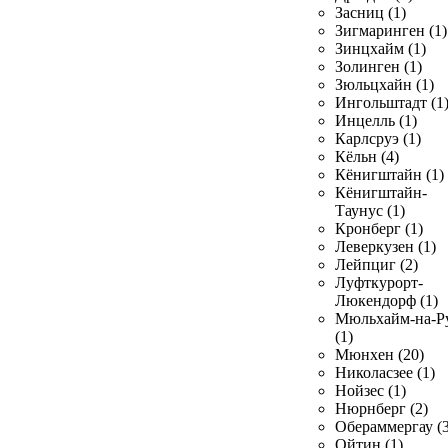
Засниц (1)
Зигмаринген (1)
Зинцхайм (1)
Золинген (1)
Зюльцхайн (1)
Ингольштадт (1
Инцелль (1)
Карлсруэ (1)
Кёльн (4)
Кёнигштайн (1)
Кёнигштайн-
Таунус (1)
Кронберг (1)
Леверкузен (1)
Лейпциг (2)
Луфткурорт-
Люкендорф (1)
Мюльхайм-на-Р
(1)
Мюнхен (20)
Николасзее (1)
Нойзес (1)
Нюрнберг (2)
Обераммергау (3
Ойтин (1)