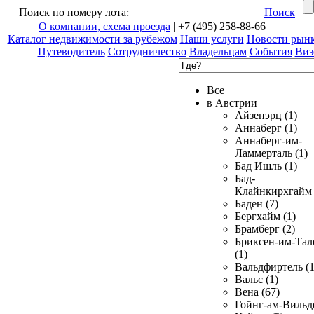
Поиск по номеру лота:
Поиск
О компании, схема проезда
| +7 (495) 258-88-66
Каталог недвижимости за рубежом
Наши услуги
Новости рын
Путеводитель
Сотрудничество
Владельцам
События
Виз
Все
в Австрии
Айзенэрц (1)
Аннаберг (1)
Аннаберг-им-
Ламмерталь (1)
Бад Ишль (1)
Бад-
Клайнкирхгайм 
Баден (7)
Бергхайм (1)
Брамберг (2)
Бриксен-им-Тал
(1)
Вальдфиртель (1
Вальс (1)
Вена (67)
Гойнг-ам-Вильд