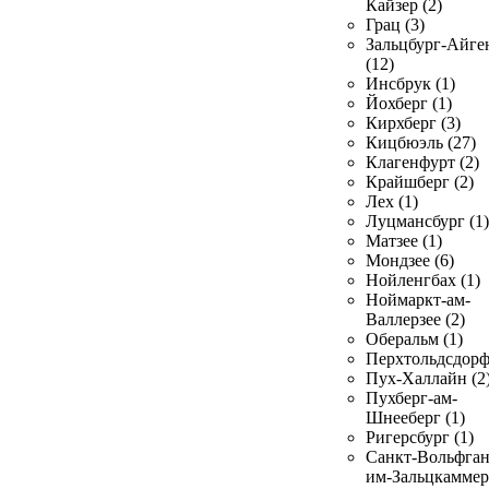
Кайзер (2)
Грац (3)
Зальцбург-Айге
(12)
Инсбрук (1)
Йохберг (1)
Кирхберг (3)
Кицбюэль (27)
Клагенфурт (2)
Крайшберг (2)
Лех (1)
Луцмансбург (1)
Матзее (1)
Мондзее (6)
Нойленгбах (1)
Ноймаркт-ам-
Валлерзее (2)
Оберальм (1)
Перхтольдсдорф
Пух-Халлайн (2
Пухберг-ам-
Шнееберг (1)
Ригерсбург (1)
Санкт-Вольфган
им-Зальцкаммер