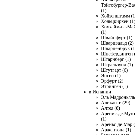
Тойтобургер-Ва
(1)
Хойзенштамм (1
Хольцкирхен (1
Хоххайм-на-Ма
(1)
Швайнфурт (1)
Шварцвальд (2)
Шварценбрук (1
Шнефердинген (
Штарнберг (1)
Штральзунд (1)
Штутгарт (6)
Энген (1)
Эрфурт (2)
Этринген (1)
в Испании
Эль Мадроньяль 
Аликанте (29)
Алтея (8)
Аренис-де-Мун
(1)
Ареньс-де-Мар (
Аржентона (1)