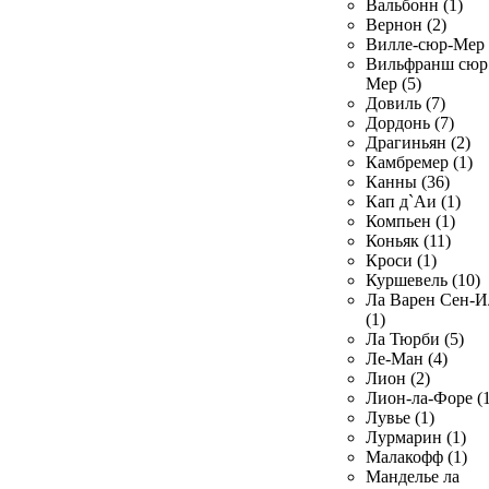
Вальбонн (1)
Вернон (2)
Вилле-сюр-Мер 
Вильфранш сюр
Мер (5)
Довиль (7)
Дордонь (7)
Драгиньян (2)
Камбремер (1)
Канны (36)
Кап д`Аи (1)
Компьен (1)
Коньяк (11)
Кроси (1)
Куршевель (10)
Ла Варен Сен-И
(1)
Ла Тюрби (5)
Ле-Ман (4)
Лион (2)
Лион-ла-Форе (1
Лувье (1)
Лурмарин (1)
Малакофф (1)
Манделье ла