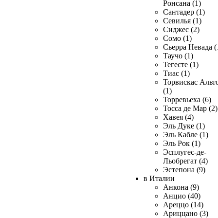
Ронсана (1)
Сантадер (1)
Севилья (1)
Сиджес (2)
Сомо (1)
Сьерра Невада (
Таучо (1)
Тегесте (1)
Тиас (1)
Торвискас Альт
(1)
Торревьеха (6)
Тосса де Мар (2)
Хавея (4)
Эль Дуке (1)
Эль Кабле (1)
Эль Рок (1)
Эсплугес-де-
Льобрегат (4)
Эстепона (9)
в Италии
Анкона (9)
Анцио (40)
Ареццо (14)
Ариццано (3)