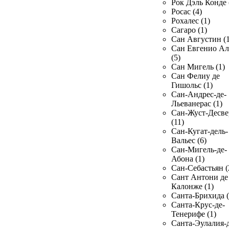
Рок Дэль Конде 
Росас (4)
Рохалес (1)
Сагаро (1)
Сан Августин (1
Сан Евгенио Ал
(5)
Сан Мигель (1)
Сан Фелиу де
Гишольс (1)
Сан-Андрес-де-
Льеванерас (1)
Сан-Жуст-Десве
(11)
Сан-Кугат-дель-
Вальес (6)
Сан-Мигель-де-
Абона (1)
Сан-Себастьян (
Сант Антони де
Калонже (1)
Санта-Брихида (
Санта-Крус-де-
Тенерифе (1)
Санта-Эулалия-д