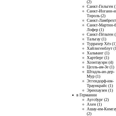
(2)
Санкт-Гильген (
Санкт-Иоганн-и
Тироль (2)
Санкт-Ламбрехт 
Санкт-Мартин-б
Лофер (1)
Санкт-Пёльтен (
Тальгау (1)
Туррахер Хёэ (1
Хайлигенблут (
Хальванг (1)
Хартберг (1)
Хоэнтауэрн (4)
Целль-ам-Зе (1)
Штадль-ан-дер-
Мур (1)
Эггендорф-им-
Траункрайс (1)
Эренхаузен (1)
в Германии
Аугсбург (2)
Ахен (1)
Ашау-им-Кимга
(2)