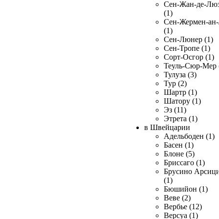
Сен-Жан-де-Лю
(1)
Сен-Жермен-ан
(1)
Сен-Люнер (1)
Сен-Тропе (1)
Сорт-Осгор (1)
Теуль-Сюр-Мер 
Тулуза (3)
Тур (2)
Шартр (1)
Шатору (1)
Эз (11)
Этрета (1)
в Швейцарии
Адельбоден (1)
Басен (1)
Блоне (5)
Бриссаго (1)
Брусино Арсиц
(1)
Бюшийон (1)
Веве (2)
Вербье (12)
Версуа (1)