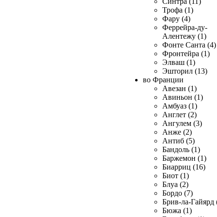
Синтра (11)
Трофа (1)
Фару (4)
Феррейра-ду-
Алентежу (1)
Фонте Санта (4)
Фронтейра (1)
Элваш (1)
Эшторил (13)
во Франции
Авезан (1)
Авиньон (1)
Амбуаз (1)
Англет (2)
Ангулем (3)
Анже (2)
Антиб (5)
Бандоль (1)
Баржемон (1)
Биарриц (16)
Биот (1)
Блуа (2)
Бордо (7)
Брив-ла-Гайярд 
Бюжа (1)