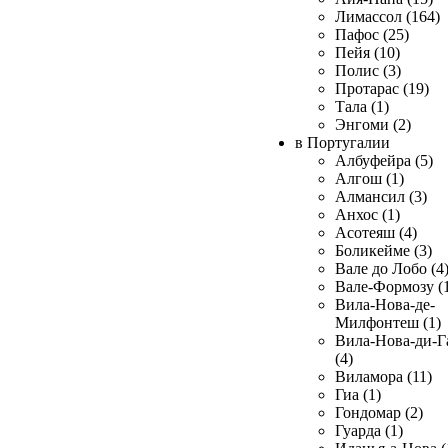
Лимассол (164)
Пафос (25)
Пейя (10)
Полис (3)
Протарас (19)
Тала (1)
Энгоми (2)
в Португалии
Албуфейра (5)
Алгош (1)
Алмансил (3)
Анхос (1)
Асотеяш (4)
Боликейме (3)
Вале до Лобо (4
Вале-Формозу (
Вила-Нова-де-
Милфонтеш (1)
Вила-Нова-ди-Г
(4)
Виламора (11)
Гиа (1)
Гондомар (2)
Гуарда (1)