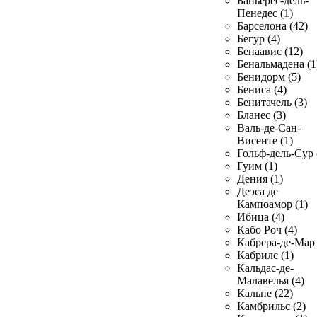
Баньерес-дель-
Пенедес (1)
Барселона (42)
Бегур (4)
Бенаавис (12)
Бенальмадена (1
Бенидорм (5)
Бениса (4)
Бенитачель (3)
Бланес (3)
Валь-де-Сан-
Висенте (1)
Гольф-дель-Сур 
Гуим (1)
Дения (1)
Деэса де
Кампоамор (1)
Ибица (4)
Кабо Роч (4)
Кабрера-де-Мар 
Кабрилс (1)
Кальдас-де-
Малавелья (4)
Кальпе (22)
Камбрильс (2)