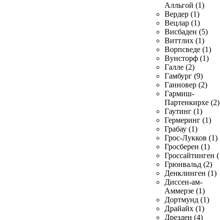
Алльгой (1)
Вердер (1)
Вецлар (1)
Висбаден (5)
Виттлих (1)
Ворпсведе (1)
Вунсторф (1)
Галле (2)
Гамбург (9)
Ганновер (2)
Гармиш-
Партенкирхе (2)
Гаутинг (1)
Гермеринг (1)
Грабау (1)
Грос-Лукков (1)
Гросберен (1)
Гроссайтинген (
Грюнвальд (2)
Денклинген (1)
Диссен-ам-
Аммерзе (1)
Дортмунд (1)
Драйайх (1)
Дрезден (4)