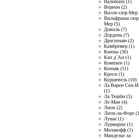
Вальбонн (1)
Вернон (2)
Вилле-сюр-Мер 
Вильфранш сюр
Мер (5)
Довиль (7)
Дордонь (7)
Драгиньян (2)
Камбремер (1)
Канны (36)
Кап д`Аи (1)
Компьен (1)
Коньяк (11)
Кроси (1)
Куршевель (10)
Ла Варен Сен-И
(1)
Ла Тюрби (5)
Ле-Ман (4)
Лион (2)
Лион-ла-Форе (1
Лувье (1)
Лурмарин (1)
Малакофф (1)
Манделье ла