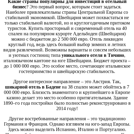
Какие страны популярны для инвестиций в отельный
бизнес
? Это первый вопрос, которым стоит задаться.
Наиболее привлекательны страны Центральной Европы со
стабильной экономикой. Швейцария может похвастаться не
только стабильной валютой, но и круглогодичным притоком
туристов. Купить просторный и современный отель на 40
спален на популярном курорте Адельбоден (Швейцария)
можно с бюджетом до 2 500 000 евро. Отель ликвиден
круглый год, ведь здесь большой выбор зимних и летних
видов развлечений. Возможны варианты и совсем небольших
и уютных гостиниц типа
уникального отеля в Тичино
,
италоязычном кантоне на юге Швейцарии. Бюджет проекта –
до 1 000 000 евро. Это особое место, сочетающее итальянское
гостеприимство и швейцарскую стабильность.
Другое интересное направление – это Австрия. Так,
шикарной отель в Бадене
на 38 спален может обойтись в 7
000 000 евро. Близость знаменитого и крупнейшего в Европе
казино делает это место особенно притягательным. Здание
1890–го года постройки было полностью реконструировано в
2014 году!
Другие востребованные направления – это традиционно
Германия и Франция. Однако взглянем на юго-запад Европы.
Здесь можно выделить Испанию, Италию и Португалию.