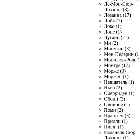
Ле-Мон-Сюр-
Лозанна (3)
Лозанна (17)
Лойк (1)
Локо (1)
Лоне (1)
Лугано (21)
Ми (2)
Минузио (3)
Мон-Пелерин (1
Мон-Сюр-Роль (
Монтрё (17)
Морже (3)
Моржен (1)
Невшатель (1)
Ньон (2)
Оберриден (1)
Обонн (3)
Оливоне (1)
Поми (2)
Пранжен (3)
Прилли (1)
Пюли (1)
Романель-Сюр-
Лозанна (1)