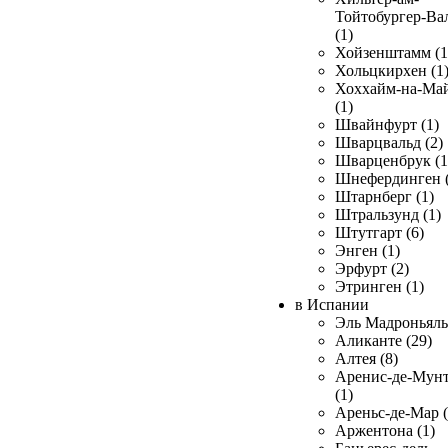
Тойтобургер-Ва
(1)
Хойзенштамм (1
Хольцкирхен (1
Хоххайм-на-Ма
(1)
Швайнфурт (1)
Шварцвальд (2)
Шварценбрук (1
Шнефердинген (
Штарнберг (1)
Штральзунд (1)
Штутгарт (6)
Энген (1)
Эрфурт (2)
Этринген (1)
в Испании
Эль Мадроньяль 
Аликанте (29)
Алтея (8)
Аренис-де-Мун
(1)
Ареньс-де-Мар (
Аржентона (1)