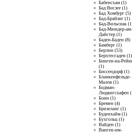
Бабенсхам (1)
Бад Висзее (1)
Бад Хомбург (5)
Бад-Брайзиг (1)
Бад-Вильснак (1
Бад-Мюндер-ам
Дайстер (1)
Баден-Баден (8)
Бамберг (1)
Берлин (53)
Берхтесгаден (1)
Бинген-на-Рейн
(1)
Биссендорф (1)
Бланкенфельде-
Малов (1)
Бодман-
Людвигсхафен (
Бонн (1)
Бремен (4)
Бризеланг (1)
Буденхайм (1)
Бухгольц (1)
Вайден (1)
Ванген-им-