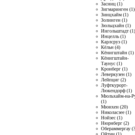
Засниц (1)
Зигмаринген (1)
Зинцхайм (1)
Золинген (1)
Зюльцхайн (1)
Ингольштадт (1
Инцелль (1)
Карлсруэ (1)
Кёльн (4)
Кёнигштайн (1)
Кёнигштайн-
Таунус (1)
Кронберг (1)
Леверкузен (1)
Лейпциг (2)
Луфткурорт-
Люкендорф (1)
Мюльхайм-на-Р
(1)
Мюнхен (20)
Николасзее (1)
Нойзес (1)
Нюрнберг (2)
Обераммергау (3
Ойтин (1)