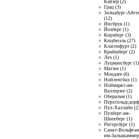
Кайзер (2)
Грац (3)
Зальцбург-Айге
(12)
Инсбрук (1)
Йохберг (1)
Кирхберг (3)
Кицбюэль (27)
Клагенфурт (2)
Крайшберг (2)
Лех (1)
Луцмансбург (1)
Матзее (1)
Мондзее (6)
Нойленгбах (1)
Ноймаркт-ам-
Валлерзее (2)
Оберальм (1)
Перхтольдсдорф
Пух-Халлайн (2
Пухберг-ам-
Шнееберг (1)
Ригерсбург (1)
Санкт-Вольфган
им-Зальцкаммер