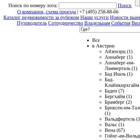
Поиск по номеру лота:
Поиск
О компании, схема проезда
| +7 (495) 258-88-66
Каталог недвижимости за рубежом
Наши услуги
Новости рын
Путеводитель
Сотрудничество
Владельцам
События
Виз
Все
в Австрии
Айзенэрц (1)
Аннаберг (1)
Аннаберг-им-
Ламмерталь (1)
Бад Ишль (1)
Бад-
Клайнкирхгайм 
Баден (7)
Бергхайм (1)
Брамберг (2)
Бриксен-им-Тал
(1)
Вальдфиртель (1
Вальс (1)
Вена (67)
Гойнг-ам-Вильд