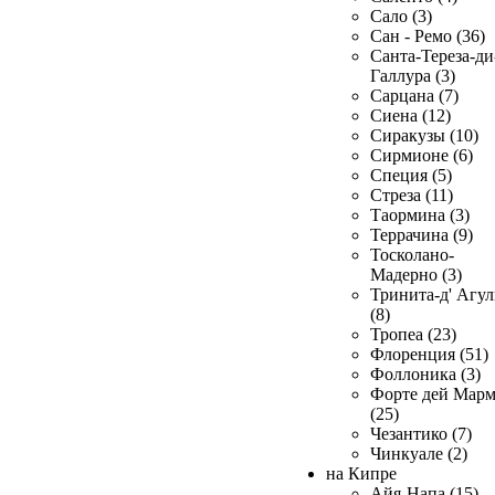
Сало (3)
Сан - Ремо (36)
Санта-Тереза-ди
Галлура (3)
Сарцана (7)
Сиена (12)
Сиракузы (10)
Сирмионе (6)
Специя (5)
Стреза (11)
Таормина (3)
Террачина (9)
Тосколано-
Мадерно (3)
Тринита-д' Агул
(8)
Тропеа (23)
Флоренция (51)
Фоллоника (3)
Форте дей Мар
(25)
Чезантико (7)
Чинкуале (2)
на Кипре
Айя-Напа (15)