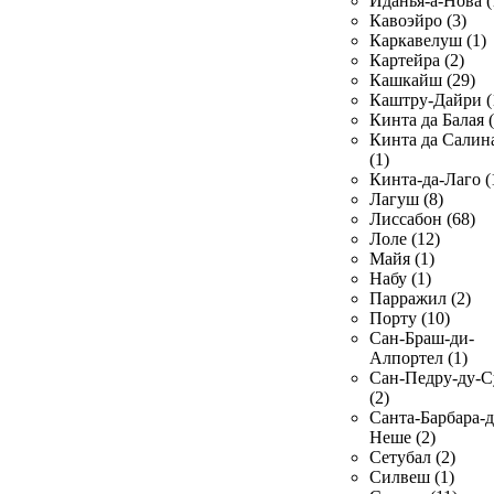
Иданья-а-Нова (
Кавоэйро (3)
Каркавелуш (1)
Картейра (2)
Кашкайш (29)
Каштру-Дайри (
Кинта да Балая (
Кинта да Салин
(1)
Кинта-да-Лаго (
Лагуш (8)
Лиссабон (68)
Лоле (12)
Майя (1)
Набу (1)
Парражил (2)
Порту (10)
Сан-Браш-ди-
Алпортел (1)
Сан-Педру-ду-С
(2)
Санта-Барбара-д
Неше (2)
Сетубал (2)
Силвеш (1)