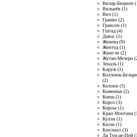
Вилар-Бюркен (
Вильнёв (1)
Вич (1)
Гранво (2)
Грансон (1)
Гштад (4)
Давос (1)
Женева (9)
Жентод (1)
Жингэн (2)
Жутан-Мезери (
Зеналь (1)
Каруж (1)
Коллонж-Бельр
(2)
Колони (5)
Комюньи (2)
Конш (1)
Корсо (3)
Корсье (1)
Кран Монтана (
Кулли (1)
Кюли (1)
Кюснахт (3)
Ла Тур-де-Пей (