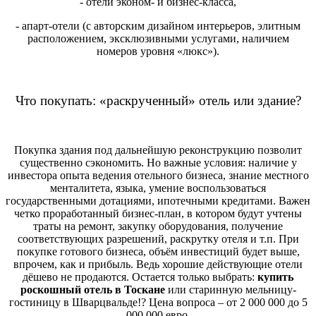
- отели эконом- и бизнес-класса,
- апарт-отели (с авторским дизайном интерьеров, элитным
расположением, эксклюзивными услугами, наличием
номеров уровня «люкс»).
Что покупать: «раскрученный» отель или здание?
Покупка здания под дальнейшую реконструкцию позволит
существенно сэкономить. Но важные условия: наличие у
инвестора опыта ведения отельного бизнеса, знание местного
менталитета, языка, умение воспользоваться
государственными дотациями, ипотечными кредитами. Важен
четко проработанный бизнес-план, в котором будут учтены
траты на ремонт, закупку оборудования, получение
соответствующих разрешений, раскрутку отеля и т.п. При
покупке готового бизнеса, объём инвестиций будет выше,
впрочем, как и прибыль. Ведь хорошие действующие отели
дёшево не продаются. Остается только выбрать:
купить
роскошный отель в Тоскане
или старинную мельницу-
гостиницу в Шварцвальде!? Цена вопроса – от 2 000 000 до 5
000 000 евро.