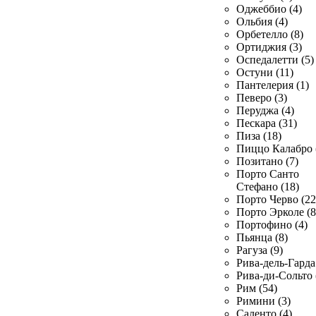
Оджеббио (4)
Ольбия (4)
Орбетелло (8)
Ортиджия (3)
Оспедалетти (5)
Остуни (11)
Пантелерия (1)
Певеро (3)
Перуджа (4)
Пескара (31)
Пиза (18)
Пиццо Калабро 
Позитано (7)
Порто Санто
Стефано (18)
Порто Черво (22
Порто Эрколе (8
Портофино (4)
Пьянца (8)
Рагуза (9)
Рива-дель-Гарда 
Рива-ди-Сольто 
Рим (54)
Римини (3)
Саленто (4)