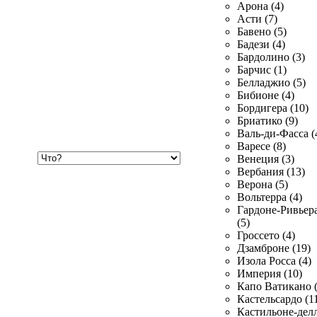
Арона (4)
Асти (7)
Бавено (5)
Бадези (4)
Бардолино (3)
Барчис (1)
Белладжио (5)
Бибионе (4)
Бордигера (10)
Бриатико (9)
Валь-ди-Фасса (
Варесе (8)
Хочу
Венеция (3)
купить
Вербания (13)
Верона (5)
Вольтерра (4)
Гардоне-Ривьер
(5)
Гроссето (4)
Дзамброне (19)
Изола Росса (4)
Империя (10)
Капо Ватикано (
Кастельсардо (1
Кастильоне-делл