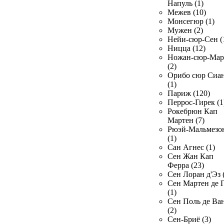
Напуль (1)
Межев (10)
Монсегюр (1)
Мужен (2)
Нейи-сюр-Сен (
Ницца (12)
Ножан-сюр-Ма
(2)
Орибо сюр Сиа
(1)
Париж (120)
Перрос-Гирек (1
Рокебрюн Кап
Мартен (7)
Рюэй-Мальмезо
(1)
Сан Агнес (1)
Сен Жан Кап
Ферра (23)
Сен Лоран д'Эз 
Сен Мартен де 
(1)
Сен Поль де Ва
(2)
Сен-Бриё (3)