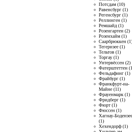
Потсдам (10)
Равенсбург (1)
Регенсбург (1)
Реллинген (1)
Ремшайд (1)
Розенгартен (2)
Розенхайм (1)
Саарбрюккен (1
Тегернзее (1)
Тельтов (1)
Торгау (1)
Унтервёссен (2)
Фатерштеттен (1
Фельдафинг (1)
Фрайбург (1)
Франкфурт-на-
Майне (11)
Фрауенмарк (1)
Фридберг (1)
Фюрт (1)
Фюссен (1)
Хагнау-Бодензе
(1)
Хехендорф (1)
Хильтер-ам-