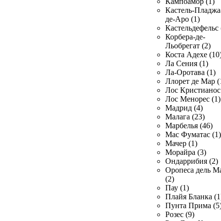
Кампоамор (1)
Кастель-Пладжа
де-Аро (1)
Кастельдефельс 
Корбера-де-
Льобрегат (2)
Коста Адехе (10
Ла Сения (1)
Ла-Оротава (1)
Ллорет де Мар (
Лос Кристианос 
Лос Менорес (1)
Мадрид (4)
Малага (23)
Марбелья (46)
Мас Фуматас (1)
Мачер (1)
Морайра (3)
Ондаррибия (2)
Оропеса дель М
(2)
Пау (1)
Плайя Бланка (1
Пунта Прима (5
Розес (9)