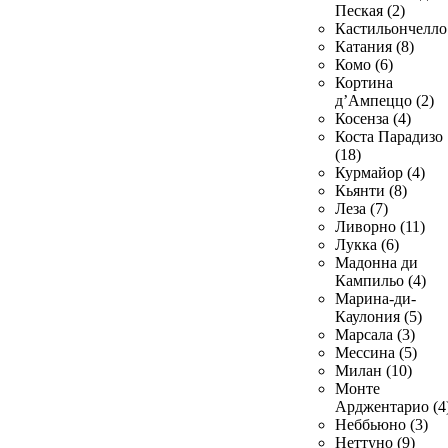
Пеская (2)
Кастильончелло 
Катания (8)
Комо (6)
Кортина
д’Ампеццо (2)
Косенза (4)
Коста Парадизо
(18)
Курмайор (4)
Кьянти (8)
Леза (7)
Ливорно (11)
Лукка (6)
Мадонна ди
Кампильо (4)
Марина-ди-
Каулония (5)
Марсала (3)
Мессина (5)
Милан (10)
Монте
Арджентарио (4
Неббьюно (3)
Неттуно (9)