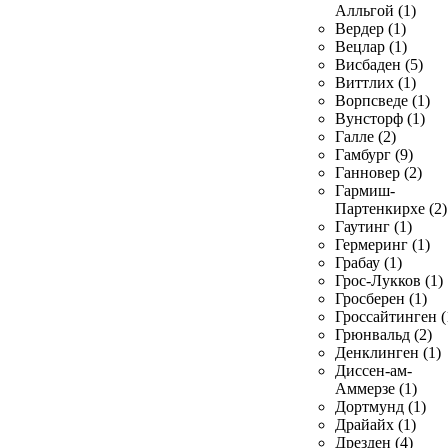
Алльгой (1)
Вердер (1)
Вецлар (1)
Висбаден (5)
Виттлих (1)
Ворпсведе (1)
Вунсторф (1)
Галле (2)
Гамбург (9)
Ганновер (2)
Гармиш-
Партенкирхе (2)
Гаутинг (1)
Гермеринг (1)
Грабау (1)
Грос-Лукков (1)
Гросберен (1)
Гроссайтинген (
Грюнвальд (2)
Денклинген (1)
Диссен-ам-
Аммерзе (1)
Дортмунд (1)
Драйайх (1)
Дрезден (4)