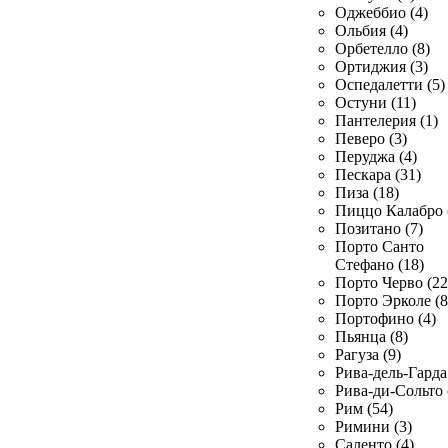
Оджеббио (4)
Ольбия (4)
Орбетелло (8)
Ортиджия (3)
Оспедалетти (5)
Остуни (11)
Пантелерия (1)
Певеро (3)
Перуджа (4)
Пескара (31)
Пиза (18)
Пиццо Калабро 
Позитано (7)
Порто Санто
Стефано (18)
Порто Черво (22
Порто Эрколе (8
Портофино (4)
Пьянца (8)
Рагуза (9)
Рива-дель-Гарда 
Рива-ди-Сольто 
Рим (54)
Римини (3)
Саленто (4)