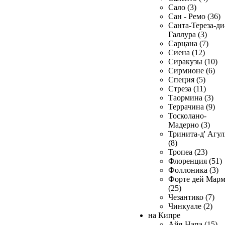
Сало (3)
Сан - Ремо (36)
Санта-Тереза-ди
Галлура (3)
Сарцана (7)
Сиена (12)
Сиракузы (10)
Сирмионе (6)
Специя (5)
Стреза (11)
Таормина (3)
Террачина (9)
Тосколано-
Мадерно (3)
Тринита-д' Агул
(8)
Тропеа (23)
Флоренция (51)
Фоллоника (3)
Форте дей Мар
(25)
Чезантико (7)
Чинкуале (2)
на Кипре
Айя-Напа (15)