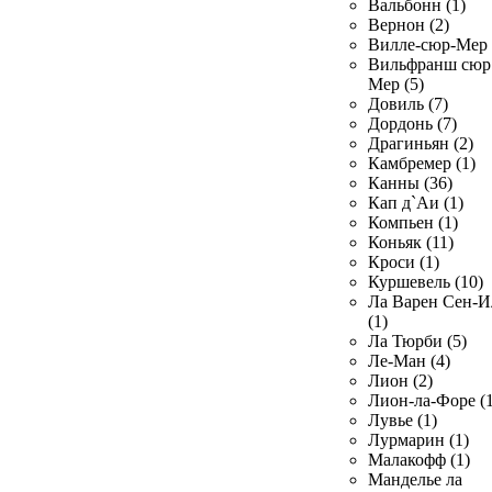
Вальбонн (1)
Вернон (2)
Вилле-сюр-Мер 
Вильфранш сюр
Мер (5)
Довиль (7)
Дордонь (7)
Драгиньян (2)
Камбремер (1)
Канны (36)
Кап д`Аи (1)
Компьен (1)
Коньяк (11)
Кроси (1)
Куршевель (10)
Ла Варен Сен-И
(1)
Ла Тюрби (5)
Ле-Ман (4)
Лион (2)
Лион-ла-Форе (1
Лувье (1)
Лурмарин (1)
Малакофф (1)
Манделье ла