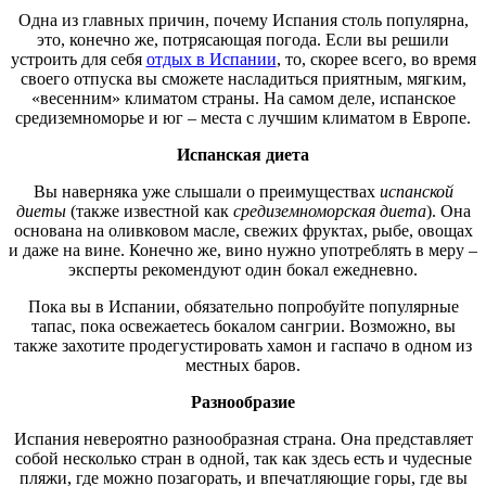
Одна из главных причин, почему Испания столь популярна,
это, конечно же, потрясающая погода. Если вы решили
устроить для себя
отдых в Испании
, то, скорее всего, во время
своего отпуска вы сможете насладиться приятным, мягким,
«весенним» климатом страны. На самом деле, испанское
средиземноморье и юг – места с лучшим климатом в Европе.
Испанская диета
Вы наверняка уже слышали о преимуществах
испанской
диеты
(также известной как
средиземноморская диета
). Она
основана на оливковом масле, свежих фруктах, рыбе, овощах
и даже на вине. Конечно же, вино нужно употреблять в меру –
эксперты рекомендуют один бокал ежедневно.
Пока вы в Испании, обязательно попробуйте популярные
тапас, пока освежаетесь бокалом сангрии. Возможно, вы
также захотите продегустировать хамон и гаспачо в одном из
местных баров.
Разнообразие
Испания невероятно разнообразная страна. Она представляет
собой несколько стран в одной, так как здесь есть и чудесные
пляжи, где можно позагорать, и впечатляющие горы, где вы