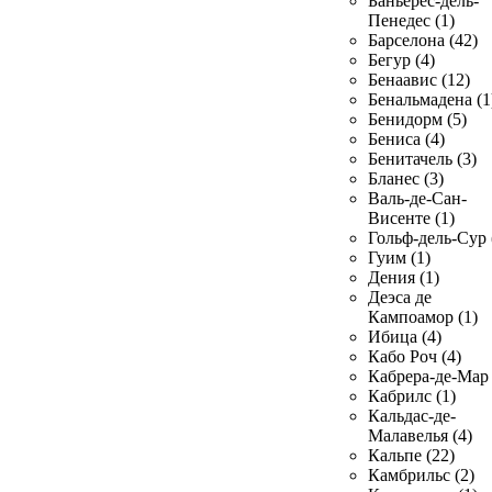
Баньерес-дель-
Пенедес (1)
Барселона (42)
Бегур (4)
Бенаавис (12)
Бенальмадена (1
Бенидорм (5)
Бениса (4)
Бенитачель (3)
Бланес (3)
Валь-де-Сан-
Висенте (1)
Гольф-дель-Сур 
Гуим (1)
Дения (1)
Деэса де
Кампоамор (1)
Ибица (4)
Кабо Роч (4)
Кабрера-де-Мар 
Кабрилс (1)
Кальдас-де-
Малавелья (4)
Кальпе (22)
Камбрильс (2)