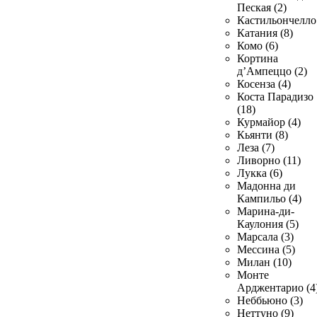
Пеская (2)
Кастильончелло 
Катания (8)
Комо (6)
Кортина
д’Ампеццо (2)
Косенза (4)
Коста Парадизо
(18)
Курмайор (4)
Кьянти (8)
Леза (7)
Ливорно (11)
Лукка (6)
Мадонна ди
Кампильо (4)
Марина-ди-
Каулония (5)
Марсала (3)
Мессина (5)
Милан (10)
Монте
Арджентарио (4
Неббьюно (3)
Неттуно (9)