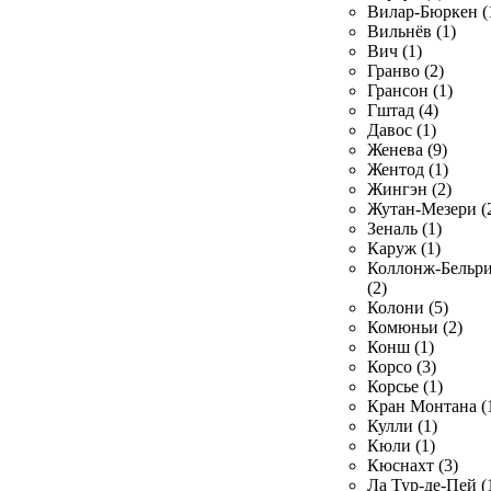
Вилар-Бюркен (
Вильнёв (1)
Вич (1)
Гранво (2)
Грансон (1)
Гштад (4)
Давос (1)
Женева (9)
Жентод (1)
Жингэн (2)
Жутан-Мезери (
Зеналь (1)
Каруж (1)
Коллонж-Бельр
(2)
Колони (5)
Комюньи (2)
Конш (1)
Корсо (3)
Корсье (1)
Кран Монтана (
Кулли (1)
Кюли (1)
Кюснахт (3)
Ла Тур-де-Пей (