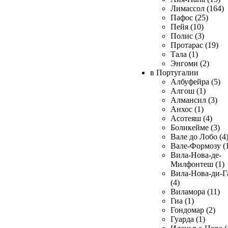
Лимассол (164)
Пафос (25)
Пейя (10)
Полис (3)
Протарас (19)
Тала (1)
Энгоми (2)
в Португалии
Албуфейра (5)
Алгош (1)
Алмансил (3)
Анхос (1)
Асотеяш (4)
Боликейме (3)
Вале до Лобо (4
Вале-Формозу (
Вила-Нова-де-
Милфонтеш (1)
Вила-Нова-ди-Г
(4)
Виламора (11)
Гиа (1)
Гондомар (2)
Гуарда (1)