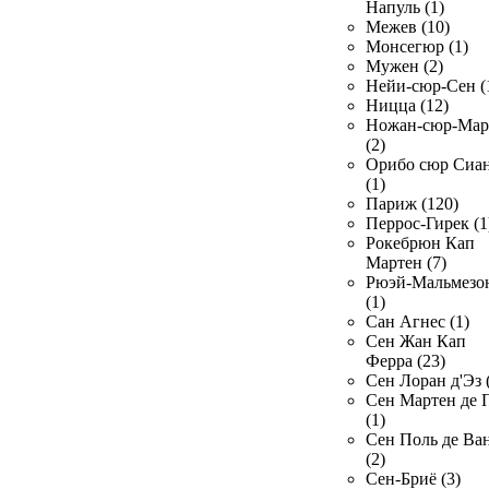
Напуль (1)
Межев (10)
Монсегюр (1)
Мужен (2)
Нейи-сюр-Сен (
Ницца (12)
Ножан-сюр-Ма
(2)
Орибо сюр Сиа
(1)
Париж (120)
Перрос-Гирек (1
Рокебрюн Кап
Мартен (7)
Рюэй-Мальмезо
(1)
Сан Агнес (1)
Сен Жан Кап
Ферра (23)
Сен Лоран д'Эз 
Сен Мартен де 
(1)
Сен Поль де Ва
(2)
Сен-Бриё (3)