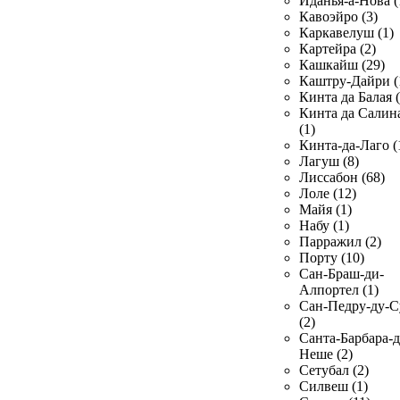
Иданья-а-Нова (
Кавоэйро (3)
Каркавелуш (1)
Картейра (2)
Кашкайш (29)
Каштру-Дайри (
Кинта да Балая (
Кинта да Салин
(1)
Кинта-да-Лаго (
Лагуш (8)
Лиссабон (68)
Лоле (12)
Майя (1)
Набу (1)
Парражил (2)
Порту (10)
Сан-Браш-ди-
Алпортел (1)
Сан-Педру-ду-С
(2)
Санта-Барбара-д
Неше (2)
Сетубал (2)
Силвеш (1)