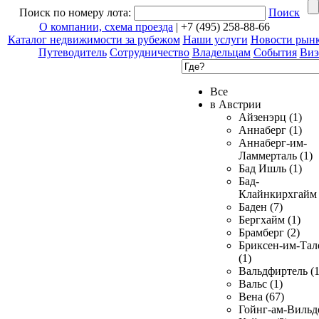
Поиск по номеру лота:
Поиск
О компании, схема проезда
| +7 (495) 258-88-66
Каталог недвижимости за рубежом
Наши услуги
Новости рын
Путеводитель
Сотрудничество
Владельцам
События
Виз
Все
в Австрии
Айзенэрц (1)
Аннаберг (1)
Аннаберг-им-
Ламмерталь (1)
Бад Ишль (1)
Бад-
Клайнкирхгайм 
Баден (7)
Бергхайм (1)
Брамберг (2)
Бриксен-им-Тал
(1)
Вальдфиртель (1
Вальс (1)
Вена (67)
Гойнг-ам-Вильд