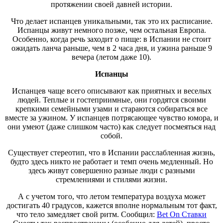
протяжении своей давней истории.
Что делает испанцев уникальными, так это их расписание.
Испанцы живут немного позже, чем остальная Европа.
Особенно, когда речь заходит о пище: в Испании не стоит
ожидать ланча раньше, чем в 2 часа дня, и ужина раньше 9
вечера (летом даже 10).
Испанцы
Испанцев чаще всего описывают как приятных и веселых
людей. Теплые и гостеприимные, они гордятся своими
крепкими семейными узами и стараются собираться все
вместе за ужином. У испанцев потрясающее чувство юмора, и
они умеют (даже слишком часто) как следует посмеяться над
собой.
Существует стереотип, что в Испании расслабленная жизнь,
будто здесь никто не работает и темп очень медленный. Но
здесь живут совершенно разные люди с разными
стремлениями и стилями жизни.
А с учетом того, что летом температура воздуха может
достигать 40 градусов, кажется вполне нормальным тот факт,
что тело замедляет свой ритм. Сообщил:
Bet On Ставки