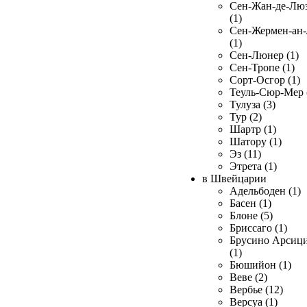
Сен-Жан-де-Лю
(1)
Сен-Жермен-ан
(1)
Сен-Люнер (1)
Сен-Тропе (1)
Сорт-Осгор (1)
Теуль-Сюр-Мер 
Тулуза (3)
Тур (2)
Шартр (1)
Шатору (1)
Эз (11)
Этрета (1)
в Швейцарии
Адельбоден (1)
Басен (1)
Блоне (5)
Бриссаго (1)
Брусино Арсиц
(1)
Бюшийон (1)
Веве (2)
Вербье (12)
Версуа (1)