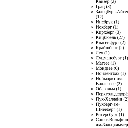
Кайзер (2)
Грац (3)
Зальцбург-Айге
(12)
Инсбрук (1)
Йохберг (1)
Кирхберг (3)
Кицбюэль (27)
Клагенфурт (2)
Крайшберг (2)
Лех (1)
Луцмансбург (1)
Матзее (1)
Мондзее (6)
Нойленгбах (1)
Ноймаркт-ам-
Валлерзее (2)
Оберальм (1)
Перхтольдсдорф
Пух-Халлайн (2
Пухберг-ам-
Шнееберг (1)
Ригерсбург (1)
Санкт-Вольфган
им-Зальцкаммер