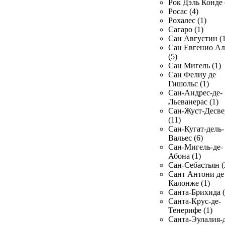
Рок Дэль Конде 
Росас (4)
Рохалес (1)
Сагаро (1)
Сан Августин (1
Сан Евгенио Ал
(5)
Сан Мигель (1)
Сан Фелиу де
Гишольс (1)
Сан-Андрес-де-
Льеванерас (1)
Сан-Жуст-Десве
(11)
Сан-Кугат-дель-
Вальес (6)
Сан-Мигель-де-
Абона (1)
Сан-Себастьян (
Сант Антони де
Калонже (1)
Санта-Брихида (
Санта-Крус-де-
Тенерифе (1)
Санта-Эулалия-д