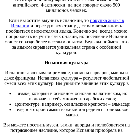
английского. Фактически, на нем говорит около 500
миллионов человек.
Если вы хотите выучить испанский, то
покупка жилья в
Испании
и переезд в эту страну даст вам возможность
пообщаться с носителями языка. Конечно же, всегда можно
попробовать выучить язык онлайн, но посещение Испании
станет гораздо более веселым опытом. Ведь вы поймете, что
за языком скрывается уникальная страна с особенной
культурой.
Испанская культура
Испанию завоевывали римляне, племена варваров, мавры и
даже французы. Испанская культура – результат любопытной
смеси всех этих культур. Вы увидите влияние этих культур в
языке, который в основном основан на латинском, но
включает в себя множество арабских слов;
архитектуре, например, севильские крепости – алькасар;
еде, в которой самый важный ингредиент – оливковое
масло.
Вы можете посетить музеи, замки, дворцы и полюбоваться на
потрясающее наследие, которое Испания приобрела на