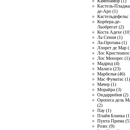
Кампоамор (1)
Кастель-Пладжа
де-Аро (1)
Кастельдефельс 
Корбера-де-
Льобрегат (2)
Коста Адехе (10
Ла Сения (1)
Ла-Оротава (1)
Ллорет де Мар (
Лос Кристианос 
Лос Менорес (1)
Мадрид (4)
Малага (23)
Марбелья (46)
Мас Фуматас (1)
Мачер (1)
Морайра (3)
Ондаррибия (2)
Оропеса дель М
(2)
Пау (1)
Плайя Бланка (1
Пунта Прима (5
Розес (9)