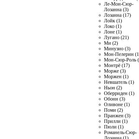
Ле-Мон-Сюр-
Лозанна (3)
Лозанна (17)
Лойк (1)
Локо (1)
Лоне (1)
Лугано (21)
Ми (2)
Минузио (3)
Мон-Пелерин (1
Мон-Сюр-Роль (
Монтрё (17)
Морже (3)
Моржен (1)
Невшатель (1)
Ньон (2)
Оберриден (1)
Обонн (3)
Оливоне (1)
Поми (2)
Пранжен (3)
Прилли (1)
Пюли (1)
Романель-Сюр-
Лозанна (1)