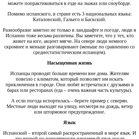
можете попрактиковаться в езде на лыжах или сноуборде.
Помимо испанского, в стране есть 3 национальных языка:
Каталонский, Гальего и Баскский.
Разнообразие заметно не только в ландшафте и погоде, люди в
Испании тоже весьма различны. Вы заметите, что у тех, кто
живет на юге, акцент мягче. На севере люди немного
скромнее и меньше разговаривают (меньше по сравнению со
среднестатистическим испанцем).
Насыщенная жизнь
Испанцы проводят больше времени вне дома. Жителям
повезло с климатом, который позволяет им искать
приключения в городе. Они любят встречаться с друзьями в
барах или ресторанах (еда – очень важная часть культуры).
А если погода испортилась – берите пример с северян.
Местные люди выходят на улицу, несмотря на дождь, ветер
или штормовое предупреждение.
Язык
Испанский – второй самый распространенный в мире язык. И
это второй по популярности изучаемый язык после