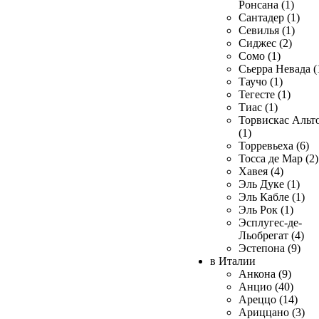
Ронсана (1)
Сантадер (1)
Севилья (1)
Сиджес (2)
Сомо (1)
Сьерра Невада (
Таучо (1)
Тегесте (1)
Тиас (1)
Торвискас Альт
(1)
Торревьеха (6)
Тосса де Мар (2)
Хавея (4)
Эль Дуке (1)
Эль Кабле (1)
Эль Рок (1)
Эсплугес-де-
Льобрегат (4)
Эстепона (9)
в Италии
Анкона (9)
Анцио (40)
Ареццо (14)
Ариццано (3)