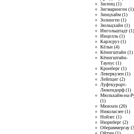
Засниц (1)
Зигмаринген (1)
Зинцхайм (1)
Золинген (1)
Зюльцхайн (1)
Ингольштадт (1
Инцелль (1)
Карлсруэ (1)
Кёльн (4)
Кёнигштайн (1)
Кёнигштайн-
Таунус (1)
Кронберг (1)
Леверкузен (1)
Лейпциг (2)
Луфткурорт-
Люкендорф (1)
Мюльхайм-на-Р
(1)
Мюнхен (20)
Николасзее (1)
Нойзес (1)
Нюрнберг (2)
Обераммергау (3
Ойтин (1)