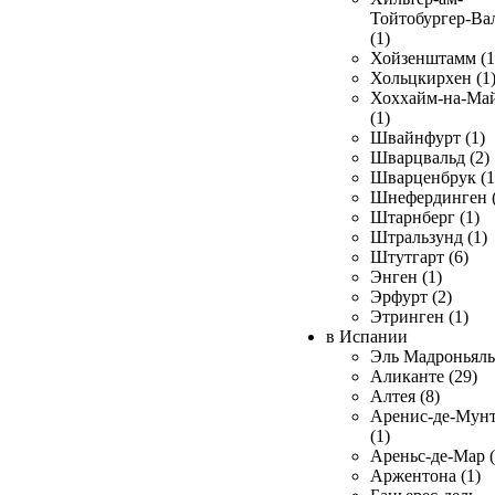
Тойтобургер-Ва
(1)
Хойзенштамм (1
Хольцкирхен (1
Хоххайм-на-Ма
(1)
Швайнфурт (1)
Шварцвальд (2)
Шварценбрук (1
Шнефердинген (
Штарнберг (1)
Штральзунд (1)
Штутгарт (6)
Энген (1)
Эрфурт (2)
Этринген (1)
в Испании
Эль Мадроньяль 
Аликанте (29)
Алтея (8)
Аренис-де-Мун
(1)
Ареньс-де-Мар (
Аржентона (1)