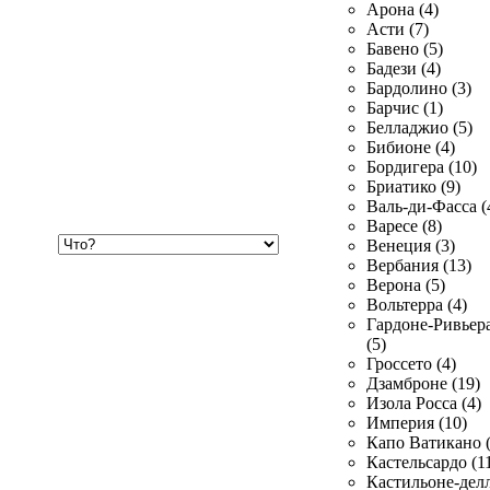
Арона (4)
Асти (7)
Бавено (5)
Бадези (4)
Бардолино (3)
Барчис (1)
Белладжио (5)
Бибионе (4)
Бордигера (10)
Бриатико (9)
Валь-ди-Фасса (
Варесе (8)
Хочу
Венеция (3)
купить
Вербания (13)
Верона (5)
Вольтерра (4)
Гардоне-Ривьер
(5)
Гроссето (4)
Дзамброне (19)
Изола Росса (4)
Империя (10)
Капо Ватикано (
Кастельсардо (1
Кастильоне-делл