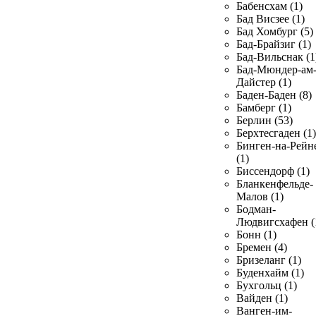
Бабенсхам (1)
Бад Висзее (1)
Бад Хомбург (5)
Бад-Брайзиг (1)
Бад-Вильснак (1
Бад-Мюндер-ам
Дайстер (1)
Баден-Баден (8)
Бамберг (1)
Берлин (53)
Берхтесгаден (1)
Бинген-на-Рейн
(1)
Биссендорф (1)
Бланкенфельде-
Малов (1)
Бодман-
Людвигсхафен (
Бонн (1)
Бремен (4)
Бризеланг (1)
Буденхайм (1)
Бухгольц (1)
Вайден (1)
Ванген-им-