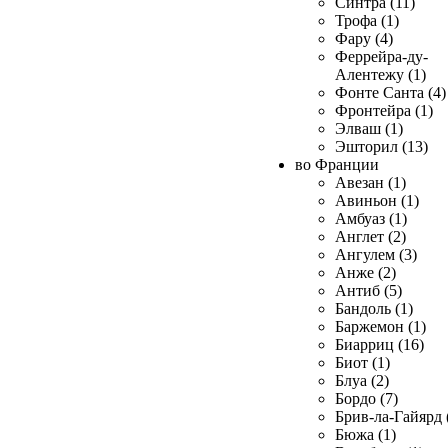
Синтра (11)
Трофа (1)
Фару (4)
Феррейра-ду-
Алентежу (1)
Фонте Санта (4)
Фронтейра (1)
Элваш (1)
Эшторил (13)
во Франции
Авезан (1)
Авиньон (1)
Амбуаз (1)
Англет (2)
Ангулем (3)
Анже (2)
Антиб (5)
Бандоль (1)
Баржемон (1)
Биарриц (16)
Биот (1)
Блуа (2)
Бордо (7)
Брив-ла-Гайярд 
Бюжа (1)