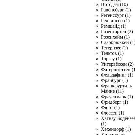
Потсдам (10)
Равенсбург (1)
Регенсбург (1)
Реллинген (1)
Ремшайд (1)
Розенгартен (2)
Розенхайм (1)
Саарбрюккен (1
Тегернзее (1)
Тельтов (1)
Торгау (1)
Унтервёссен (2)
Фатерштеттен (1
Фельдафинг (1)
Фрайбург (1)
Франкфурт-на-
Майне (11)
Фрауенмарк (1)
Фридберг (1)
Фюрт (1)
Фюссен (1)
Хагнау-Бодензе
(1)
Хехендорф (1)
Хильтер-ам-