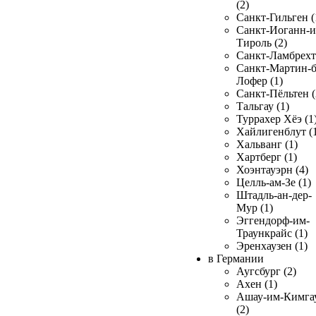
(2)
Санкт-Гильген (
Санкт-Иоганн-и
Тироль (2)
Санкт-Ламбрехт 
Санкт-Мартин-б
Лофер (1)
Санкт-Пёльтен (
Тальгау (1)
Туррахер Хёэ (1
Хайлигенблут (
Хальванг (1)
Хартберг (1)
Хоэнтауэрн (4)
Целль-ам-Зе (1)
Штадль-ан-дер-
Мур (1)
Эггендорф-им-
Траункрайс (1)
Эренхаузен (1)
в Германии
Аугсбург (2)
Ахен (1)
Ашау-им-Кимга
(2)