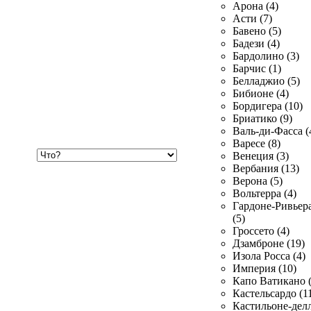
Арона (4)
Асти (7)
Бавено (5)
Бадези (4)
Бардолино (3)
Барчис (1)
Белладжио (5)
Бибионе (4)
Бордигера (10)
Бриатико (9)
Валь-ди-Фасса (
Варесе (8)
Хочу
Венеция (3)
купить
Вербания (13)
Верона (5)
Вольтерра (4)
Гардоне-Ривьер
(5)
Гроссето (4)
Дзамброне (19)
Изола Росса (4)
Империя (10)
Капо Ватикано (
Кастельсардо (1
Кастильоне-делл