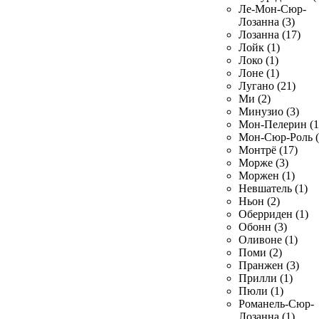
Ле-Мон-Сюр-
Лозанна (3)
Лозанна (17)
Лойк (1)
Локо (1)
Лоне (1)
Лугано (21)
Ми (2)
Минузио (3)
Мон-Пелерин (1
Мон-Сюр-Роль (
Монтрё (17)
Морже (3)
Моржен (1)
Невшатель (1)
Ньон (2)
Оберриден (1)
Обонн (3)
Оливоне (1)
Поми (2)
Пранжен (3)
Прилли (1)
Пюли (1)
Романель-Сюр-
Лозанна (1)