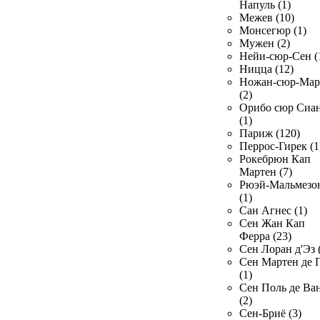
Напуль (1)
Межев (10)
Монсегюр (1)
Мужен (2)
Нейи-сюр-Сен (
Ницца (12)
Ножан-сюр-Ма
(2)
Орибо сюр Сиа
(1)
Париж (120)
Перрос-Гирек (1
Рокебрюн Кап
Мартен (7)
Рюэй-Мальмезо
(1)
Сан Агнес (1)
Сен Жан Кап
Ферра (23)
Сен Лоран д'Эз 
Сен Мартен де 
(1)
Сен Поль де Ва
(2)
Сен-Бриё (3)