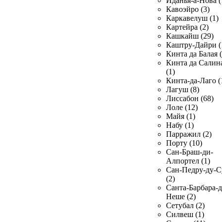
Иданья-а-Нова (
Кавоэйро (3)
Каркавелуш (1)
Картейра (2)
Кашкайш (29)
Каштру-Дайри (
Кинта да Балая (
Кинта да Салин
(1)
Кинта-да-Лаго (
Лагуш (8)
Лиссабон (68)
Лоле (12)
Майя (1)
Набу (1)
Парражил (2)
Порту (10)
Сан-Браш-ди-
Алпортел (1)
Сан-Педру-ду-С
(2)
Санта-Барбара-д
Неше (2)
Сетубал (2)
Силвеш (1)