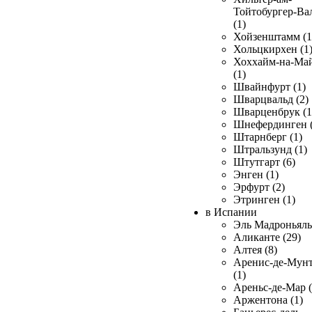
Тойтобургер-Ва
(1)
Хойзенштамм (1
Хольцкирхен (1
Хоххайм-на-Ма
(1)
Швайнфурт (1)
Шварцвальд (2)
Шварценбрук (1
Шнефердинген (
Штарнберг (1)
Штральзунд (1)
Штутгарт (6)
Энген (1)
Эрфурт (2)
Этринген (1)
в Испании
Эль Мадроньяль 
Аликанте (29)
Алтея (8)
Аренис-де-Мун
(1)
Ареньс-де-Мар (
Аржентона (1)