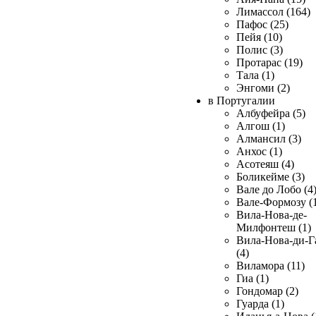
Лимассол (164)
Пафос (25)
Пейя (10)
Полис (3)
Протарас (19)
Тала (1)
Энгоми (2)
в Португалии
Албуфейра (5)
Алгош (1)
Алмансил (3)
Анхос (1)
Асотеяш (4)
Боликейме (3)
Вале до Лобо (4
Вале-Формозу (
Вила-Нова-де-
Милфонтеш (1)
Вила-Нова-ди-Г
(4)
Виламора (11)
Гиа (1)
Гондомар (2)
Гуарда (1)