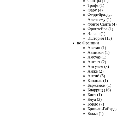
Синтра (11)
Трофа (1)
Фару (4)
Феррейра-ду-
Алентежу (1)
Фонте Санта (4)
Фронтейра (1)
Элваш (1)
Эшторил (13)
во Франции
Авезан (1)
Авиньон (1)
Амбуаз (1)
Англет (2)
Ангулем (3)
Анже (2)
Антиб (5)
Бандоль (1)
Баржемон (1)
Биарриц (16)
Биот (1)
Блуа (2)
Бордо (7)
Брив-ла-Гайярд 
Бюжа (1)