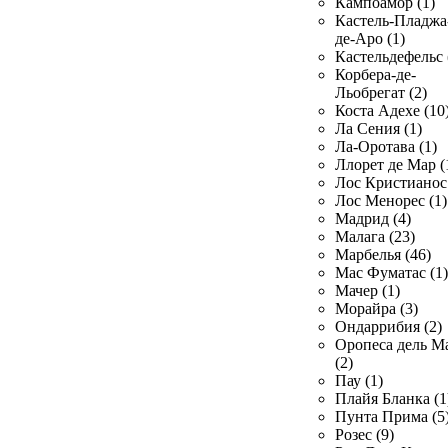
Кампоамор (1)
Кастель-Пладжа
де-Аро (1)
Кастельдефельс 
Корбера-де-
Льобрегат (2)
Коста Адехе (10
Ла Сения (1)
Ла-Оротава (1)
Ллорет де Мар (
Лос Кристианос 
Лос Менорес (1)
Мадрид (4)
Малага (23)
Марбелья (46)
Мас Фуматас (1)
Мачер (1)
Морайра (3)
Ондаррибия (2)
Оропеса дель М
(2)
Пау (1)
Плайя Бланка (1
Пунта Прима (5
Розес (9)