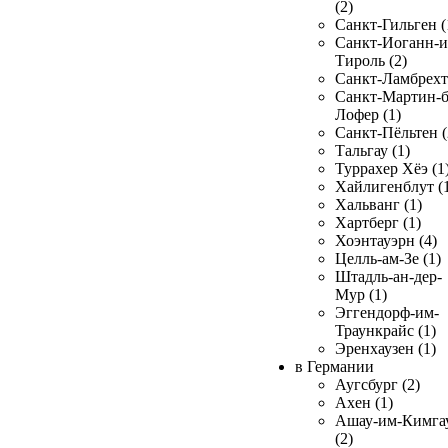
(2)
Санкт-Гильген (
Санкт-Иоганн-и
Тироль (2)
Санкт-Ламбрехт 
Санкт-Мартин-б
Лофер (1)
Санкт-Пёльтен (
Тальгау (1)
Туррахер Хёэ (1
Хайлигенблут (
Хальванг (1)
Хартберг (1)
Хоэнтауэрн (4)
Целль-ам-Зе (1)
Штадль-ан-дер-
Мур (1)
Эггендорф-им-
Траункрайс (1)
Эренхаузен (1)
в Германии
Аугсбург (2)
Ахен (1)
Ашау-им-Кимга
(2)