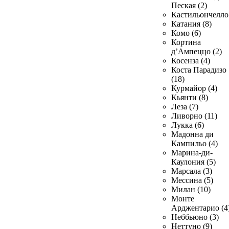
Пеская (2)
Кастильончелло 
Катания (8)
Комо (6)
Кортина
д’Ампеццо (2)
Косенза (4)
Коста Парадизо
(18)
Курмайор (4)
Кьянти (8)
Леза (7)
Ливорно (11)
Лукка (6)
Мадонна ди
Кампильо (4)
Марина-ди-
Каулония (5)
Марсала (3)
Мессина (5)
Милан (10)
Монте
Арджентарио (4
Неббьюно (3)
Неттуно (9)