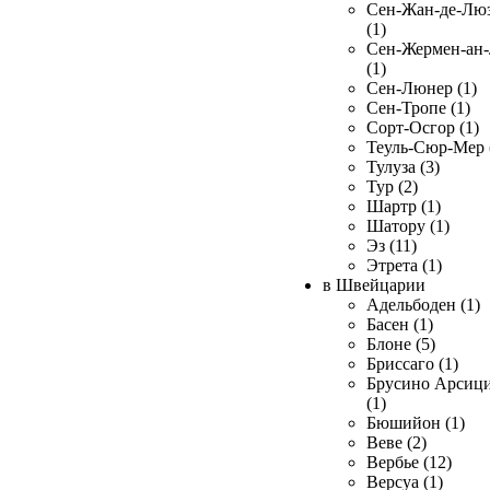
Сен-Жан-де-Лю
(1)
Сен-Жермен-ан
(1)
Сен-Люнер (1)
Сен-Тропе (1)
Сорт-Осгор (1)
Теуль-Сюр-Мер 
Тулуза (3)
Тур (2)
Шартр (1)
Шатору (1)
Эз (11)
Этрета (1)
в Швейцарии
Адельбоден (1)
Басен (1)
Блоне (5)
Бриссаго (1)
Брусино Арсиц
(1)
Бюшийон (1)
Веве (2)
Вербье (12)
Версуа (1)