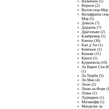
Вальбонн (1)
Вернон (2)
Вилле-сюр-Мер 
Вильфранш сюр
Мер (5)
Довиль (7)
Дордонь (7)
Драгиньян (2)
Камбремер (1)
Канны (36)
Кап д`Аи (1)
Компьен (1)
Коньяк (11)
Кроси (1)
Куршевель (10)
Ла Варен Сен-И
(1)
Ла Тюрби (5)
Ле-Ман (4)
Лион (2)
Лион-ла-Форе (1
Лувье (1)
Лурмарин (1)
Малакофф (1)
Манделье ла