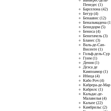
Баньерес-дель-
Пенедес (1)
Барселона (42)
Бегур (4)
Бенаавис (12)
Бенальмадена (1
Бенидорм (5)
Бениса (4)
Бенитачель (3)
Бланес (3)
Валь-де-Сан-
Висенте (1)
Гольф-дель-Сур 
Гуим (1)
Дения (1)
Деэса де
Кампоамор (1)
Ибица (4)
Кабо Роч (4)
Кабрера-де-Мар 
Кабрилс (1)
Кальдас-де-
Малавелья (4)
Кальпе (22)
Камбрильс (2)