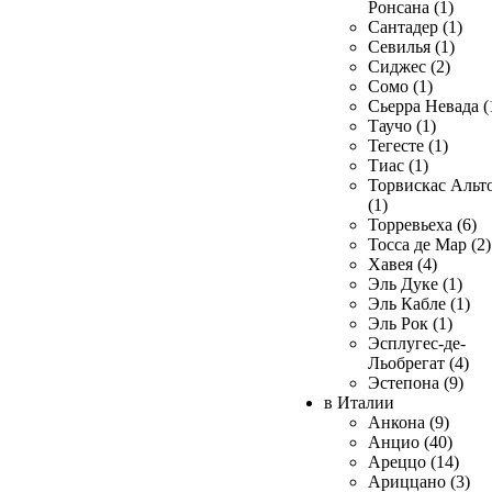
Ронсана (1)
Сантадер (1)
Севилья (1)
Сиджес (2)
Сомо (1)
Сьерра Невада (
Таучо (1)
Тегесте (1)
Тиас (1)
Торвискас Альт
(1)
Торревьеха (6)
Тосса де Мар (2)
Хавея (4)
Эль Дуке (1)
Эль Кабле (1)
Эль Рок (1)
Эсплугес-де-
Льобрегат (4)
Эстепона (9)
в Италии
Анкона (9)
Анцио (40)
Ареццо (14)
Ариццано (3)