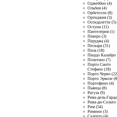
Оджеббио (4)
Ольбия (4)
Орбетелло (8)
Ортиджия (3)
Оспедалетти (5)
Остуни (11)
Пантелерия (1)
Певеро (3)
Перуджа (4)
Пескара (31)
Пиза (18)
Пиццо Калабро 
Позитано (7)
Порто Санто
Стефано (18)
Порто Черво (22
Порто Эрколе (8
Портофино (4)
Пьянца (8)
Рагуза (9)
Рива-дель-Гарда 
Рива-ди-Сольто 
Рим (54)
Римини (3)
Саленто (4)