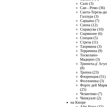
Сало (3)
Сан - Ремо (36)
Санта-Тереза-ди
Галлура (3)
Сарцана (7)
Сиена (12)
Сиракузы (10)
Сирмионе (6)
Специя (5)
Стреза (11)
Таормина (3)
Террачина (9)
Тосколано-
Мадерно (3)
Тринита-д' Агул
(8)
Тропеа (23)
Флоренция (51)
Фоллоника (3)
Форте дей Мар
(25)
Чезантико (7)
Чинкуале (2)
на Кипре
Айя-Напа (15)