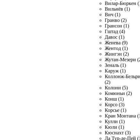
Вилар-Бюркен (
Вильнёв (1)
Вич (1)
Гранво (2)
Грансон (1)
Гштад (4)
Давос (1)
Женева (9)
Жентод (1)
Жингэн (2)
Жутан-Мезери (
Зеналь (1)
Каруж (1)
Коллонж-Бельр
(2)
Колони (5)
Комюньи (2)
Конш (1)
Корсо (3)
Корсье (1)
Кран Монтана (
Кулли (1)
Кюли (1)
Кюснахт (3)
Ла Тур-де-Пей (