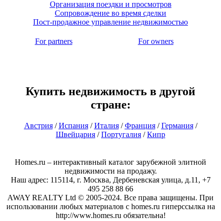
Организация поездки и просмотров
Сопровождение во время сделки
Пост-продажное управление недвижимостью
For partners
For owners
Купить недвижимость в другой
стране:
Австрия
/
Испания
/
Италия
/
Франция
/
Германия
/
Швейцария
/
Португалия
/
Кипр
Homes.ru – интерактивный каталог зарубежной элитной
недвижимости на продажу.
Наш адрес: 115114, г. Москва, Дербеневская улица, д.11, +7
495 258 88 66
AWAY REALTY Ltd © 2005-2024. Все права защищены. При
использовании любых материалов с homes.ru гиперссылка на
http://www.homes.ru обязательна!