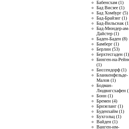
Бабенсхам (1)
Бад Висзее (1)
Бад Хомбург (5)
Бад-Брайзиг (1)
Бад-Вильснак (1
Бад-Мюндер-ам
Дайстер (1)
Баден-Баден (8)
Бамберг (1)
Берлин (53)
Берхтесгаден (1)
Бинген-на-Рейн
(1)
Биссендорф (1)
Бланкенфельде-
Малов (1)
Бодман-
Людвигсхафен (
Бонн (1)
Бремен (4)
Бризеланг (1)
Буденхайм (1)
Бухгольц (1)
Вайден (1)
Ванген-им-