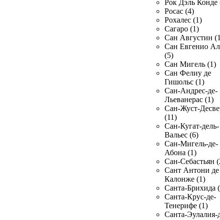
Рок Дэль Конде 
Росас (4)
Рохалес (1)
Сагаро (1)
Сан Августин (1
Сан Евгенио Ал
(5)
Сан Мигель (1)
Сан Фелиу де
Гишольс (1)
Сан-Андрес-де-
Льеванерас (1)
Сан-Жуст-Десве
(11)
Сан-Кугат-дель-
Вальес (6)
Сан-Мигель-де-
Абона (1)
Сан-Себастьян (
Сант Антони де
Калонже (1)
Санта-Брихида (
Санта-Крус-де-
Тенерифе (1)
Санта-Эулалия-д