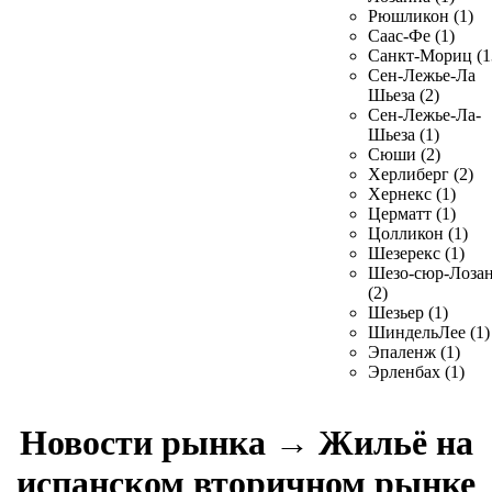
Рюшликон (1)
Саас-Фе (1)
Санкт-Мориц (1
Сен-Лежье-Ла
Шьеза (2)
Сен-Лежье-Ла-
Шьеза (1)
Сюши (2)
Херлиберг (2)
Хернекс (1)
Церматт (1)
Цолликон (1)
Шезерекс (1)
Шезо-сюр-Лоза
(2)
Шезьер (1)
ШиндельЛее (1)
Эпаленж (1)
Эрленбах (1)
Новости рынка
→
Жильё на
испанском вторичном рынке