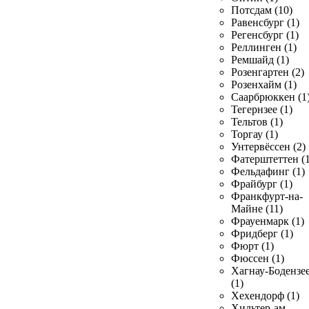
Потсдам (10)
Равенсбург (1)
Регенсбург (1)
Реллинген (1)
Ремшайд (1)
Розенгартен (2)
Розенхайм (1)
Саарбрюккен (1
Тегернзее (1)
Тельтов (1)
Торгау (1)
Унтервёссен (2)
Фатерштеттен (1
Фельдафинг (1)
Фрайбург (1)
Франкфурт-на-
Майне (11)
Фрауенмарк (1)
Фридберг (1)
Фюрт (1)
Фюссен (1)
Хагнау-Бодензе
(1)
Хехендорф (1)
Хильтер-ам-