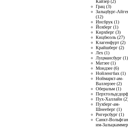
Кайзер (2)
Грац (3)
Зальцбург-Айге
(12)
Инсбрук (1)
Йохберг (1)
Кирхберг (3)
Кицбюэль (27)
Клагенфурт (2)
Крайшберг (2)
Лех (1)
Луцмансбург (1)
Матзее (1)
Мондзее (6)
Нойленгбах (1)
Ноймаркт-ам-
Валлерзее (2)
Оберальм (1)
Перхтольдсдорф
Пух-Халлайн (2
Пухберг-ам-
Шнееберг (1)
Ригерсбург (1)
Санкт-Вольфган
им-Зальцкаммер