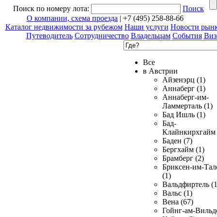
Поиск по номеру лота:
Поиск
О компании, схема проезда
| +7 (495) 258-88-66
Каталог недвижимости за рубежом
Наши услуги
Новости рын
Путеводитель
Сотрудничество
Владельцам
События
Виз
Все
в Австрии
Айзенэрц (1)
Аннаберг (1)
Аннаберг-им-
Ламмерталь (1)
Бад Ишль (1)
Бад-
Клайнкирхгайм 
Баден (7)
Бергхайм (1)
Брамберг (2)
Бриксен-им-Тал
(1)
Вальдфиртель (1
Вальс (1)
Вена (67)
Гойнг-ам-Вильд