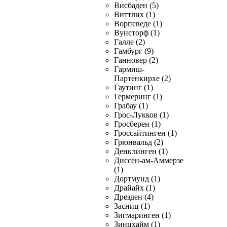
Висбаден (5)
Виттлих (1)
Ворпсведе (1)
Вунсторф (1)
Галле (2)
Гамбург (9)
Ганновер (2)
Гармиш-
Партенкирхе (2)
Гаутинг (1)
Гермеринг (1)
Грабау (1)
Грос-Лукков (1)
Гросберен (1)
Гроссайтинген (1)
Грюнвальд (2)
Денклинген (1)
Диссен-ам-Аммерзе
(1)
Дортмунд (1)
Драйайх (1)
Дрезден (4)
Засниц (1)
Зигмаринген (1)
Зинцхайм (1)