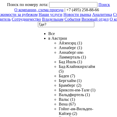
Поиск по номеру лота:
Поиск
О компании, схема проезда
| +7 (495) 258-88-66
ижимости за рубежом
Наши услуги
Новости рынка
Аналитика
Ст
дитель
Сотрудничество
Владельцам
События
Визовый отдел
О к
Все
в Австрии
Айзенэрц (1)
Аннаберг (1)
Аннаберг-им-
Ламмерталь (1)
Бад Ишль (1)
Бад-Клайнкирхгайм
(5)
Баден (7)
Бергхайм (1)
Брамберг (2)
Бриксен-им-Тале (1)
Вальдфиртель (1)
Вальс (1)
Вена (67)
Гойнг-ам-Вильден-
Кайзер (2)