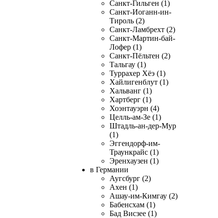
Санкт-Гильген (1)
Санкт-Иоганн-ин-
Тироль (2)
Санкт-Ламбрехт (2)
Санкт-Мартин-бай-
Лофер (1)
Санкт-Пёльтен (2)
Тальгау (1)
Туррахер Хёэ (1)
Хайлигенблут (1)
Хальванг (1)
Хартберг (1)
Хоэнтауэрн (4)
Целль-ам-Зе (1)
Штадль-ан-дер-Мур
(1)
Эггендорф-им-
Траункрайс (1)
Эренхаузен (1)
в Германии
Аугсбург (2)
Ахен (1)
Ашау-им-Кимгау (2)
Бабенсхам (1)
Бад Висзее (1)