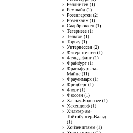
Реллинген (1)
Ремшайд (1)
Розенгартен (2)
Розенхайм (1)
Саарбрюккен (1)
Тегернзее (1)
Тельтов (1)
Торгау (1)
Унтервёссен (2)
Фатерштеттен (1)
Фельдафинг (1)
Фрайбург (1)
Франкфурт-на-
Майне (11)
Фрауенмарк (1)
Фридберг (1)
Фюрт (1)
Фюссен (1)
Хагнау-Бодензее (1)
Хехендорф (1)
Хильтер-ам-
Тойтобургер-Вальд
(1)
Хойзенштамм (1)
Хольцкирхен (1)