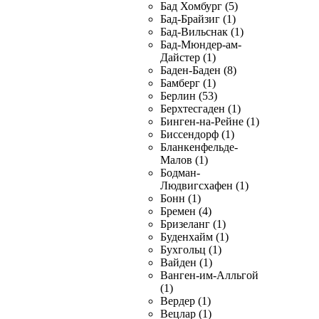
Бад Хомбург (5)
Бад-Брайзиг (1)
Бад-Вильснак (1)
Бад-Мюндер-ам-
Дайстер (1)
Баден-Баден (8)
Бамберг (1)
Берлин (53)
Берхтесгаден (1)
Бинген-на-Рейне (1)
Биссендорф (1)
Бланкенфельде-
Малов (1)
Бодман-
Людвигсхафен (1)
Бонн (1)
Бремен (4)
Бризеланг (1)
Буденхайм (1)
Бухгольц (1)
Вайден (1)
Ванген-им-Алльгой
(1)
Вердер (1)
Вецлар (1)