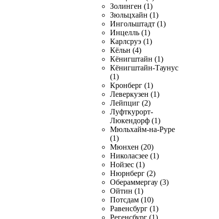
Золинген (1)
Зюльцхайн (1)
Ингольштадт (1)
Инцелль (1)
Карлсруэ (1)
Кёльн (4)
Кёнигштайн (1)
Кёнигштайн-Таунус
(1)
Кронберг (1)
Леверкузен (1)
Лейпциг (2)
Луфткурорт-
Люкендорф (1)
Мюльхайм-на-Руре
(1)
Мюнхен (20)
Николасзее (1)
Нойзес (1)
Нюрнберг (2)
Обераммергау (3)
Ойтин (1)
Потсдам (10)
Равенсбург (1)
Регенсбург (1)