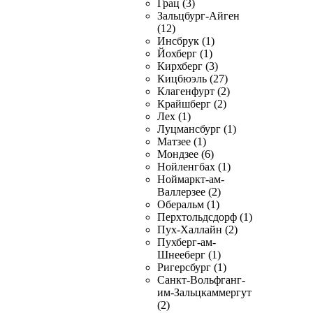
Грац (3)
Зальцбург-Айген
(12)
Инсбрук (1)
Йохберг (1)
Кирхберг (3)
Кицбюэль (27)
Клагенфурт (2)
Крайшберг (2)
Лех (1)
Луцмансбург (1)
Матзее (1)
Мондзее (6)
Нойленгбах (1)
Ноймаркт-ам-
Валлерзее (2)
Оберальм (1)
Перхтольдсдорф (1)
Пух-Халлайн (2)
Пухберг-ам-
Шнееберг (1)
Ригерсбург (1)
Санкт-Вольфганг-
им-Зальцкаммергут
(2)