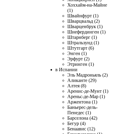
Хоххайм-на-Майне
(1)
Швайнфурт (1)
Шварцвальд (2)
Шварценбрук (1)
Шнефердинген (1)
Штарнберг (1)
Штральзунд (1)
Штутгарт (6)
Энген (1)
Эрфурт (2)
Этринген (1)
в Испании
Эль Мадроньяль (2)
Аликанте (29)
Алтея (8)
Аренис-де-Мунт (1)
Ареньс-де-Мар (1)
Аржентона (1)
Баньерес-дель-
Пенедес (1)
Барселона (42)
Бегур (4)
Бенаавис (12)