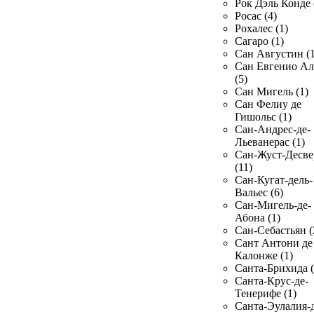
Рок Дэль Конде 
Росас (4)
Рохалес (1)
Сагаро (1)
Сан Августин (1
Сан Евгенио Ал
(5)
Сан Мигель (1)
Сан Фелиу де
Гишольс (1)
Сан-Андрес-де-
Льеванерас (1)
Сан-Жуст-Десве
(11)
Сан-Кугат-дель-
Вальес (6)
Сан-Мигель-де-
Абона (1)
Сан-Себастьян (
Сант Антони де
Калонже (1)
Санта-Брихида (
Санта-Крус-де-
Тенерифе (1)
Санта-Эулалия-д