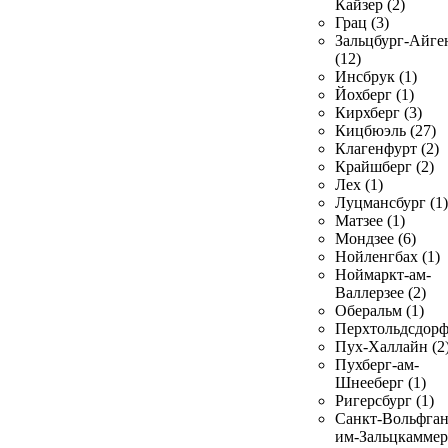
Кайзер (2)
Грац (3)
Зальцбург-Айге
(12)
Инсбрук (1)
Йохберг (1)
Кирхберг (3)
Кицбюэль (27)
Клагенфурт (2)
Крайшберг (2)
Лех (1)
Луцмансбург (1)
Матзее (1)
Мондзее (6)
Нойленгбах (1)
Ноймаркт-ам-
Валлерзее (2)
Оберальм (1)
Перхтольдсдорф
Пух-Халлайн (2
Пухберг-ам-
Шнееберг (1)
Ригерсбург (1)
Санкт-Вольфган
им-Зальцкаммер