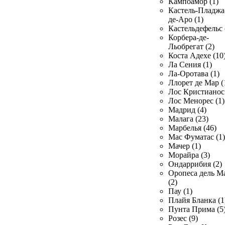
Кампоамор (1)
Кастель-Пладжа
де-Аро (1)
Кастельдефельс 
Корбера-де-
Льобрегат (2)
Коста Адехе (10
Ла Сения (1)
Ла-Оротава (1)
Ллорет де Мар (
Лос Кристианос 
Лос Менорес (1)
Мадрид (4)
Малага (23)
Марбелья (46)
Мас Фуматас (1)
Мачер (1)
Морайра (3)
Ондаррибия (2)
Оропеса дель М
(2)
Пау (1)
Плайя Бланка (1
Пунта Прима (5
Розес (9)