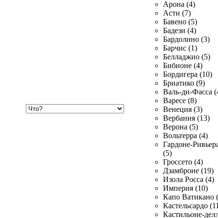
Арона (4)
Асти (7)
Бавено (5)
Бадези (4)
Бардолино (3)
Барчис (1)
Белладжио (5)
Бибионе (4)
Бордигера (10)
Бриатико (9)
Валь-ди-Фасса (
Варесе (8)
Хочу
Венеция (3)
купить
Вербания (13)
Верона (5)
Вольтерра (4)
Гардоне-Ривьер
(5)
Гроссето (4)
Дзамброне (19)
Изола Росса (4)
Империя (10)
Капо Ватикано (
Кастельсардо (1
Кастильоне-делл