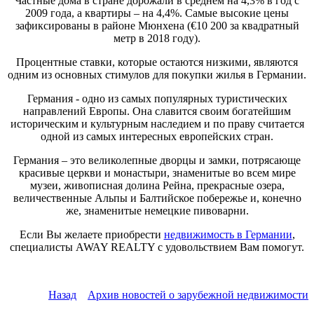
Частные дома в стране дорожали в среднем на 4,3% в год с
2009 года, а квартиры – на 4,4%. Самые высокие цены
зафиксированы в районе Мюнхена (€10 200 за квадратный
метр в 2018 году).
Процентные ставки, которые остаются низкими, являются
одним из основных стимулов для покупки жилья в Германии.
Германия - одно из самых популярных туристических
направлений Европы. Она славится своим богатейшим
историческим и культурным наследием и по праву считается
одной из самых интересных европейских стран.
Германия – это великолепные дворцы и замки, потрясающе
красивые церкви и монастыри, знаменитые во всем мире
музеи, живописная долина Рейна, прекрасные озера,
величественные Альпы и Балтийское побережье и, конечно
же, знаменитые немецкие пивоварни.
Если Вы желаете приобрести
недвижимость в Германии
,
специалисты AWAY REALTY с удовольствием Вам помогут.
Назад
Архив новостей о зарубежной недвижимости