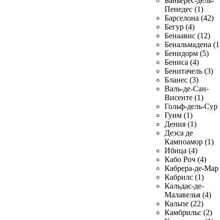
Баньерес-дель-
Пенедес (1)
Барселона (42)
Бегур (4)
Бенаавис (12)
Бенальмадена (1
Бенидорм (5)
Бениса (4)
Бенитачель (3)
Бланес (3)
Валь-де-Сан-
Висенте (1)
Гольф-дель-Сур 
Гуим (1)
Дения (1)
Деэса де
Кампоамор (1)
Ибица (4)
Кабо Роч (4)
Кабрера-де-Мар 
Кабрилс (1)
Кальдас-де-
Малавелья (4)
Кальпе (22)
Камбрильс (2)