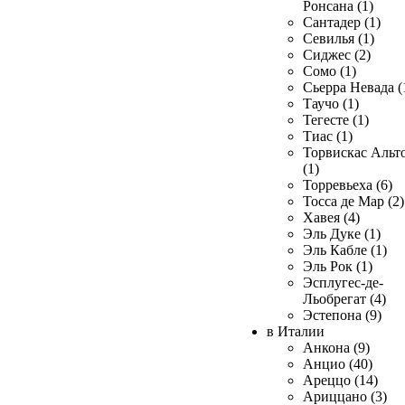
Ронсана (1)
Сантадер (1)
Севилья (1)
Сиджес (2)
Сомо (1)
Сьерра Невада (
Таучо (1)
Тегесте (1)
Тиас (1)
Торвискас Альт
(1)
Торревьеха (6)
Тосса де Мар (2)
Хавея (4)
Эль Дуке (1)
Эль Кабле (1)
Эль Рок (1)
Эсплугес-де-
Льобрегат (4)
Эстепона (9)
в Италии
Анкона (9)
Анцио (40)
Ареццо (14)
Ариццано (3)