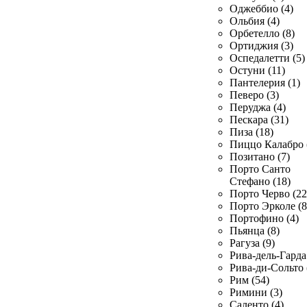
Оджеббио (4)
Ольбия (4)
Орбетелло (8)
Ортиджия (3)
Оспедалетти (5)
Остуни (11)
Пантелерия (1)
Певеро (3)
Перуджа (4)
Пескара (31)
Пиза (18)
Пиццо Калабро 
Позитано (7)
Порто Санто
Стефано (18)
Порто Черво (22
Порто Эрколе (8
Портофино (4)
Пьянца (8)
Рагуза (9)
Рива-дель-Гарда 
Рива-ди-Сольто 
Рим (54)
Римини (3)
Саленто (4)