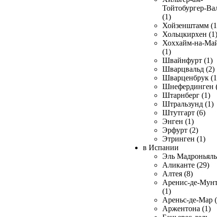
Тойтобургер-Ва
(1)
Хойзенштамм (1
Хольцкирхен (1
Хоххайм-на-Ма
(1)
Швайнфурт (1)
Шварцвальд (2)
Шварценбрук (1
Шнефердинген (
Штарнберг (1)
Штральзунд (1)
Штутгарт (6)
Энген (1)
Эрфурт (2)
Этринген (1)
в Испании
Эль Мадроньяль 
Аликанте (29)
Алтея (8)
Аренис-де-Мун
(1)
Ареньс-де-Мар (
Аржентона (1)