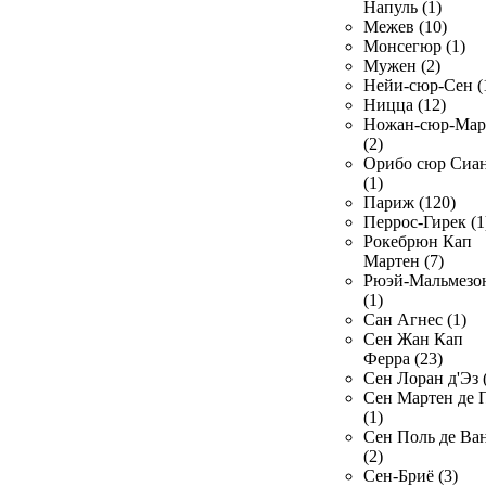
Напуль (1)
Межев (10)
Монсегюр (1)
Мужен (2)
Нейи-сюр-Сен (
Ницца (12)
Ножан-сюр-Ма
(2)
Орибо сюр Сиа
(1)
Париж (120)
Перрос-Гирек (1
Рокебрюн Кап
Мартен (7)
Рюэй-Мальмезо
(1)
Сан Агнес (1)
Сен Жан Кап
Ферра (23)
Сен Лоран д'Эз 
Сен Мартен де 
(1)
Сен Поль де Ва
(2)
Сен-Бриё (3)