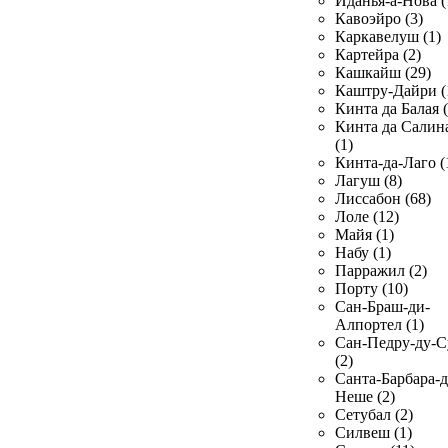
Иданья-а-Нова (
Кавоэйро (3)
Каркавелуш (1)
Картейра (2)
Кашкайш (29)
Каштру-Дайри (
Кинта да Балая (
Кинта да Салин
(1)
Кинта-да-Лаго (
Лагуш (8)
Лиссабон (68)
Лоле (12)
Майя (1)
Набу (1)
Парражил (2)
Порту (10)
Сан-Браш-ди-
Алпортел (1)
Сан-Педру-ду-С
(2)
Санта-Барбара-д
Неше (2)
Сетубал (2)
Силвеш (1)