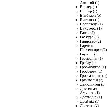
Алльгой (1)
Вердер (1)
Вецлар (1)
Висбаден (5)
Виттлих (1)
Ворпсведе (1)
Вунсторф (1)
Галле (2)
Гамбург (9)
Ганновер (2)
Гармиш-
Партенкирхе (2)
Гаутинг (1)
Гермеринг (1)
Грабау (1)
Грос-Лукков (1)
Гросберен (1)
Гроссайтинген (
Грюнвальд (2)
Денклинген (1)
Диссен-ам-
Аммерзе (1)
Дортмунд (1)
Драйайх (1)
Дрезден (4)