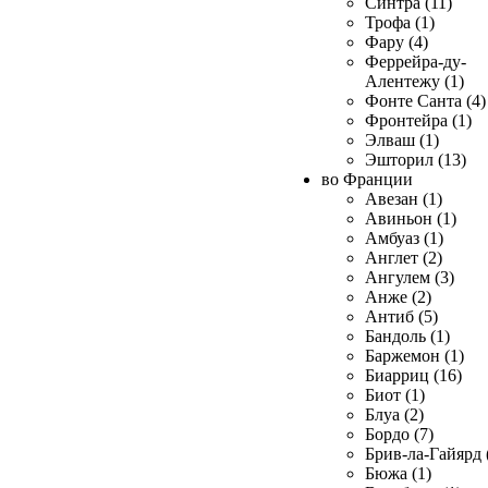
Синтра (11)
Трофа (1)
Фару (4)
Феррейра-ду-
Алентежу (1)
Фонте Санта (4)
Фронтейра (1)
Элваш (1)
Эшторил (13)
во Франции
Авезан (1)
Авиньон (1)
Амбуаз (1)
Англет (2)
Ангулем (3)
Анже (2)
Антиб (5)
Бандоль (1)
Баржемон (1)
Биарриц (16)
Биот (1)
Блуа (2)
Бордо (7)
Брив-ла-Гайярд 
Бюжа (1)