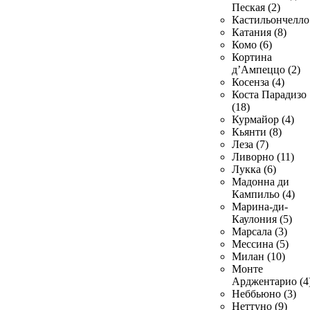
Пеская (2)
Кастильончелло 
Катания (8)
Комо (6)
Кортина
д’Ампеццо (2)
Косенза (4)
Коста Парадизо
(18)
Курмайор (4)
Кьянти (8)
Леза (7)
Ливорно (11)
Лукка (6)
Мадонна ди
Кампильо (4)
Марина-ди-
Каулония (5)
Марсала (3)
Мессина (5)
Милан (10)
Монте
Арджентарио (4
Неббьюно (3)
Неттуно (9)