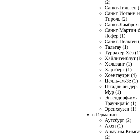
(2)
Санкт-Гильген (
Санкт-Иоганн-и
Тироль (2)
Санкт-Ламбрехт 
Санкт-Мартин-б
Лофер (1)
Санкт-Пёльтен (
Тальгау (1)
Туррахер Хёэ (1
Хайлигенблут (
Хальванг (1)
Хартберг (1)
Хоэнтауэрн (4)
Целль-ам-Зе (1)
Штадль-ан-дер-
Мур (1)
Эггендорф-им-
Траункрайс (1)
Эренхаузен (1)
в Германии
Аугсбург (2)
Ахен (1)
Ашау-им-Кимга
(2)