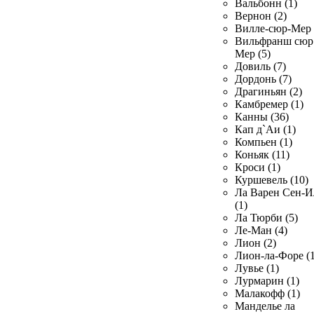
Вальбонн (1)
Вернон (2)
Вилле-сюр-Мер 
Вильфранш сюр
Мер (5)
Довиль (7)
Дордонь (7)
Драгиньян (2)
Камбремер (1)
Канны (36)
Кап д`Аи (1)
Компьен (1)
Коньяк (11)
Кроси (1)
Куршевель (10)
Ла Варен Сен-И
(1)
Ла Тюрби (5)
Ле-Ман (4)
Лион (2)
Лион-ла-Форе (1
Лувье (1)
Лурмарин (1)
Малакофф (1)
Манделье ла