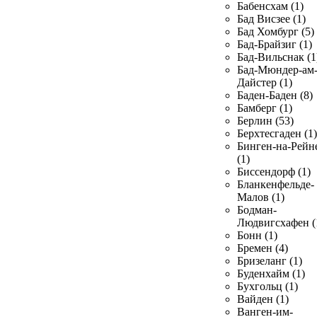
Бабенсхам (1)
Бад Висзее (1)
Бад Хомбург (5)
Бад-Брайзиг (1)
Бад-Вильснак (1
Бад-Мюндер-ам
Дайстер (1)
Баден-Баден (8)
Бамберг (1)
Берлин (53)
Берхтесгаден (1)
Бинген-на-Рейн
(1)
Биссендорф (1)
Бланкенфельде-
Малов (1)
Бодман-
Людвигсхафен (
Бонн (1)
Бремен (4)
Бризеланг (1)
Буденхайм (1)
Бухгольц (1)
Вайден (1)
Ванген-им-