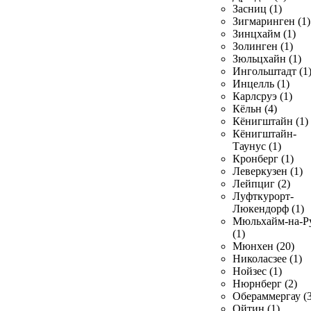
Засниц (1)
Зигмаринген (1)
Зинцхайм (1)
Золинген (1)
Зюльцхайн (1)
Ингольштадт (1
Инцелль (1)
Карлсруэ (1)
Кёльн (4)
Кёнигштайн (1)
Кёнигштайн-
Таунус (1)
Кронберг (1)
Леверкузен (1)
Лейпциг (2)
Луфткурорт-
Люкендорф (1)
Мюльхайм-на-Р
(1)
Мюнхен (20)
Николасзее (1)
Нойзес (1)
Нюрнберг (2)
Обераммергау (3
Ойтин (1)