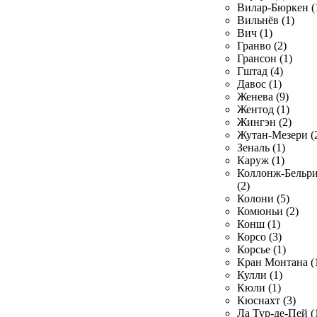
Вилар-Бюркен (
Вильнёв (1)
Вич (1)
Гранво (2)
Грансон (1)
Гштад (4)
Давос (1)
Женева (9)
Жентод (1)
Жингэн (2)
Жутан-Мезери (
Зеналь (1)
Каруж (1)
Коллонж-Бельр
(2)
Колони (5)
Комюньи (2)
Конш (1)
Корсо (3)
Корсье (1)
Кран Монтана (
Кулли (1)
Кюли (1)
Кюснахт (3)
Ла Тур-де-Пей (