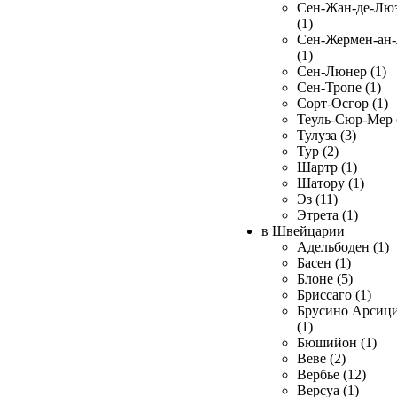
Сен-Жан-де-Лю
(1)
Сен-Жермен-ан
(1)
Сен-Люнер (1)
Сен-Тропе (1)
Сорт-Осгор (1)
Теуль-Сюр-Мер 
Тулуза (3)
Тур (2)
Шартр (1)
Шатору (1)
Эз (11)
Этрета (1)
в Швейцарии
Адельбоден (1)
Басен (1)
Блоне (5)
Бриссаго (1)
Брусино Арсиц
(1)
Бюшийон (1)
Веве (2)
Вербье (12)
Версуа (1)