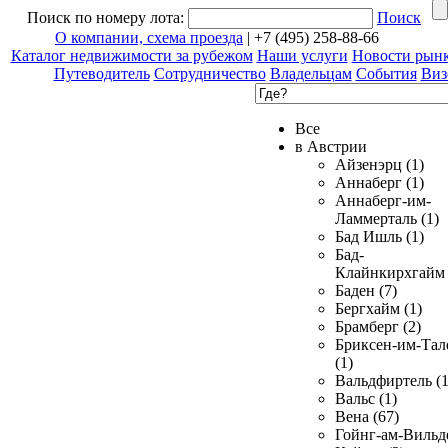
Поиск по номеру лота:
Поиск
О компании, схема проезда
| +7 (495) 258-88-66
Каталог недвижимости за рубежом
Наши услуги
Новости рын
Путеводитель
Сотрудничество
Владельцам
События
Виз
Все
в Австрии
Айзенэрц (1)
Аннаберг (1)
Аннаберг-им-
Ламмерталь (1)
Бад Ишль (1)
Бад-
Клайнкирхгайм 
Баден (7)
Бергхайм (1)
Брамберг (2)
Бриксен-им-Тал
(1)
Вальдфиртель (1
Вальс (1)
Вена (67)
Гойнг-ам-Вильд