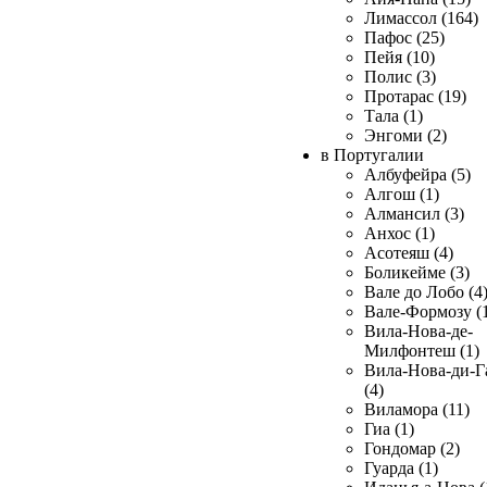
Лимассол (164)
Пафос (25)
Пейя (10)
Полис (3)
Протарас (19)
Тала (1)
Энгоми (2)
в Португалии
Албуфейра (5)
Алгош (1)
Алмансил (3)
Анхос (1)
Асотеяш (4)
Боликейме (3)
Вале до Лобо (4
Вале-Формозу (
Вила-Нова-де-
Милфонтеш (1)
Вила-Нова-ди-Г
(4)
Виламора (11)
Гиа (1)
Гондомар (2)
Гуарда (1)