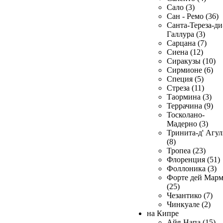
Сало (3)
Сан - Ремо (36)
Санта-Тереза-ди
Галлура (3)
Сарцана (7)
Сиена (12)
Сиракузы (10)
Сирмионе (6)
Специя (5)
Стреза (11)
Таормина (3)
Террачина (9)
Тосколано-
Мадерно (3)
Тринита-д' Агул
(8)
Тропеа (23)
Флоренция (51)
Фоллоника (3)
Форте дей Мар
(25)
Чезантико (7)
Чинкуале (2)
на Кипре
Айя-Напа (15)