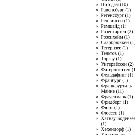
Потсдам (10)
Равенсбург (1)
Регенсбург (1)
Реллинген (1)
Ремшайд (1)
Розенгартен (2)
Розенхайм (1)
Саарбрюккен (1
Тегернзее (1)
Тельтов (1)
Торгау (1)
Унтервёссен (2)
Фатерштеттен (1
Фельдафинг (1)
Фрайбург (1)
Франкфурт-на-
Майне (11)
Фрауенмарк (1)
Фридберг (1)
Фюрт (1)
Фюссен (1)
Хагнау-Бодензе
(1)
Хехендорф (1)
Хильтер-ам-