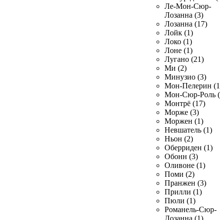
Ле-Мон-Сюр-
Лозанна (3)
Лозанна (17)
Лойк (1)
Локо (1)
Лоне (1)
Лугано (21)
Ми (2)
Минузио (3)
Мон-Пелерин (1
Мон-Сюр-Роль (
Монтрё (17)
Морже (3)
Моржен (1)
Невшатель (1)
Ньон (2)
Оберриден (1)
Обонн (3)
Оливоне (1)
Поми (2)
Пранжен (3)
Прилли (1)
Пюли (1)
Романель-Сюр-
Лозанна (1)