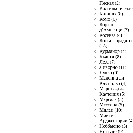
Пеская (2)
Кастильончелло 
Катания (8)
Комо (6)
Кортина
д’Ампеццо (2)
Косенза (4)
Коста Парадизо
(18)
Курмайор (4)
Кьянти (8)
Леза (7)
Ливорно (11)
Лукка (6)
Мадонна ди
Кампильо (4)
Марина-ди-
Каулония (5)
Марсала (3)
Мессина (5)
Милан (10)
Монте
Арджентарио (4
Неббьюно (3)
Неттуно (9)