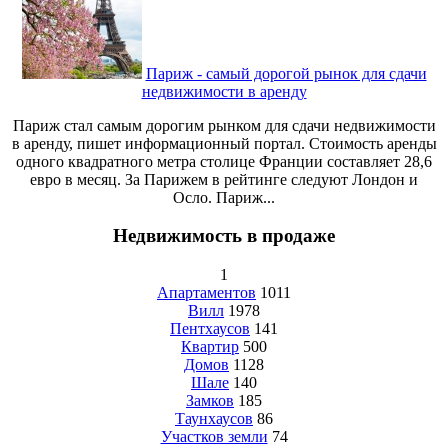
Париж - самый дорогой рынок для сдачи
недвижимости в аренду
Париж стал самым дорогим рынком для сдачи недвижимости
в аренду, пишет информационный портал. Стоимость аренды
одного квадратного метра столице Франции составляет 28,6
евро в месяц. За Парижем в рейтинге следуют Лондон и
Осло. Париж...
Недвижимость в продаже
1
Апартаментов
1011
Вилл
1978
Пентхаусов
141
Квартир
500
Домов
1128
Шале
140
Замков
185
Таунхаусов
86
Участков земли
74