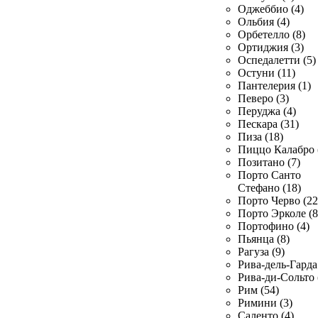
Оджеббио (4)
Ольбия (4)
Орбетелло (8)
Ортиджия (3)
Оспедалетти (5)
Остуни (11)
Пантелерия (1)
Певеро (3)
Перуджа (4)
Пескара (31)
Пиза (18)
Пиццо Калабро 
Позитано (7)
Порто Санто
Стефано (18)
Порто Черво (22
Порто Эрколе (8
Портофино (4)
Пьянца (8)
Рагуза (9)
Рива-дель-Гарда 
Рива-ди-Сольто 
Рим (54)
Римини (3)
Саленто (4)