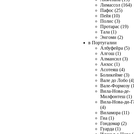
Лимассол (164)
Пафос (25)
Пейя (10)
Полис (3)
Протарас (19)
Тала (1)
Энгоми (2)
в Португалии
Албуфейра (5)
Алгош (1)
Алмансил (3)
Анхос (1)
Асотеяш (4)
Боликейме (3)
Вале до Лобо (4
Вале-Формозу (
Вила-Нова-де-
Милфонтеш (1)
Вила-Нова-ди-Г
(4)
Виламора (11)
Гиа (1)
Гондомар (2)
Гуарда (1)