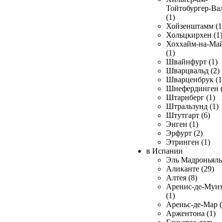
Тойтобургер-Ва
(1)
Хойзенштамм (1
Хольцкирхен (1
Хоххайм-на-Ма
(1)
Швайнфурт (1)
Шварцвальд (2)
Шварценбрук (1
Шнефердинген (
Штарнберг (1)
Штральзунд (1)
Штутгарт (6)
Энген (1)
Эрфурт (2)
Этринген (1)
в Испании
Эль Мадроньяль 
Аликанте (29)
Алтея (8)
Аренис-де-Мун
(1)
Ареньс-де-Мар (
Аржентона (1)