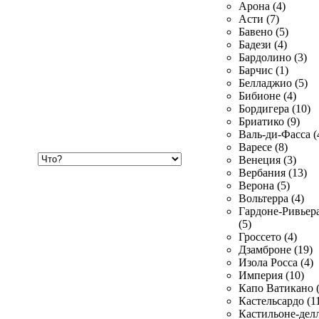
Арона (4)
Асти (7)
Бавено (5)
Бадези (4)
Бардолино (3)
Барчис (1)
Белладжио (5)
Бибионе (4)
Бордигера (10)
Бриатико (9)
Валь-ди-Фасса (
Варесе (8)
Хочу
Венеция (3)
купить
Вербания (13)
Верона (5)
Вольтерра (4)
Гардоне-Ривьер
(5)
Гроссето (4)
Дзамброне (19)
Изола Росса (4)
Империя (10)
Капо Ватикано (
Кастельсардо (1
Кастильоне-делл