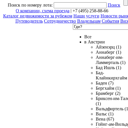
Поиск по номеру лота:
Поиск
О компании, схема проезда
| +7 (495) 258-88-66
Каталог недвижимости за рубежом
Наши услуги
Новости рын
Путеводитель
Сотрудничество
Владельцам
События
Виз
Все
в Австрии
Айзенэрц (1)
Аннаберг (1)
Аннаберг-им-
Ламмерталь (1)
Бад Ишль (1)
Бад-
Клайнкирхгайм 
Баден (7)
Бергхайм (1)
Брамберг (2)
Бриксен-им-Тал
(1)
Вальдфиртель (1
Вальс (1)
Вена (67)
Гойнг-ам-Вильд