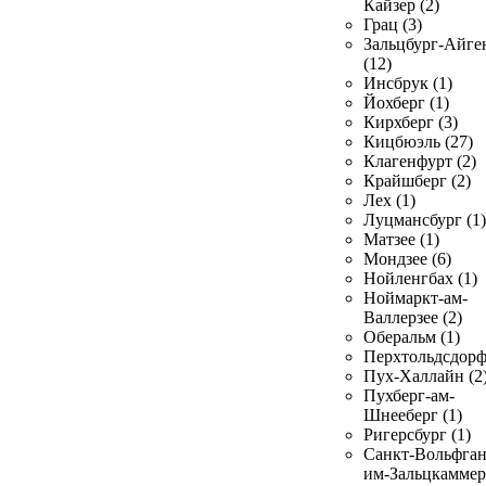
Кайзер (2)
Грац (3)
Зальцбург-Айге
(12)
Инсбрук (1)
Йохберг (1)
Кирхберг (3)
Кицбюэль (27)
Клагенфурт (2)
Крайшберг (2)
Лех (1)
Луцмансбург (1)
Матзее (1)
Мондзее (6)
Нойленгбах (1)
Ноймаркт-ам-
Валлерзее (2)
Оберальм (1)
Перхтольдсдорф
Пух-Халлайн (2
Пухберг-ам-
Шнееберг (1)
Ригерсбург (1)
Санкт-Вольфган
им-Зальцкаммер