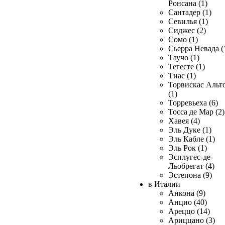
Ронсана (1)
Сантадер (1)
Севилья (1)
Сиджес (2)
Сомо (1)
Сьерра Невада (
Таучо (1)
Тегесте (1)
Тиас (1)
Торвискас Альт
(1)
Торревьеха (6)
Тосса де Мар (2)
Хавея (4)
Эль Дуке (1)
Эль Кабле (1)
Эль Рок (1)
Эсплугес-де-
Льобрегат (4)
Эстепона (9)
в Италии
Анкона (9)
Анцио (40)
Ареццо (14)
Ариццано (3)