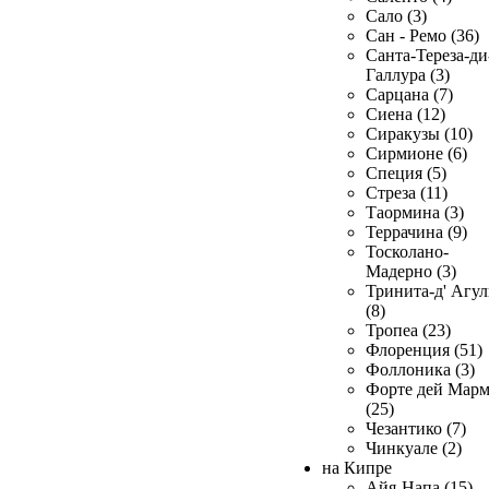
Сало (3)
Сан - Ремо (36)
Санта-Тереза-ди
Галлура (3)
Сарцана (7)
Сиена (12)
Сиракузы (10)
Сирмионе (6)
Специя (5)
Стреза (11)
Таормина (3)
Террачина (9)
Тосколано-
Мадерно (3)
Тринита-д' Агул
(8)
Тропеа (23)
Флоренция (51)
Фоллоника (3)
Форте дей Мар
(25)
Чезантико (7)
Чинкуале (2)
на Кипре
Айя-Напа (15)