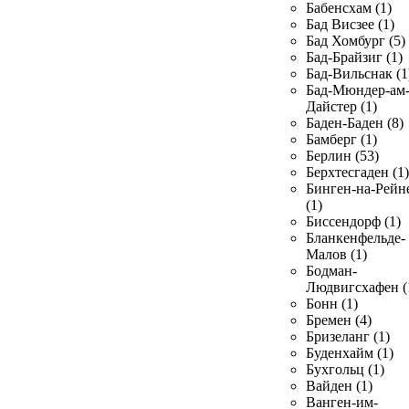
Бабенсхам (1)
Бад Висзее (1)
Бад Хомбург (5)
Бад-Брайзиг (1)
Бад-Вильснак (1
Бад-Мюндер-ам
Дайстер (1)
Баден-Баден (8)
Бамберг (1)
Берлин (53)
Берхтесгаден (1)
Бинген-на-Рейн
(1)
Биссендорф (1)
Бланкенфельде-
Малов (1)
Бодман-
Людвигсхафен (
Бонн (1)
Бремен (4)
Бризеланг (1)
Буденхайм (1)
Бухгольц (1)
Вайден (1)
Ванген-им-