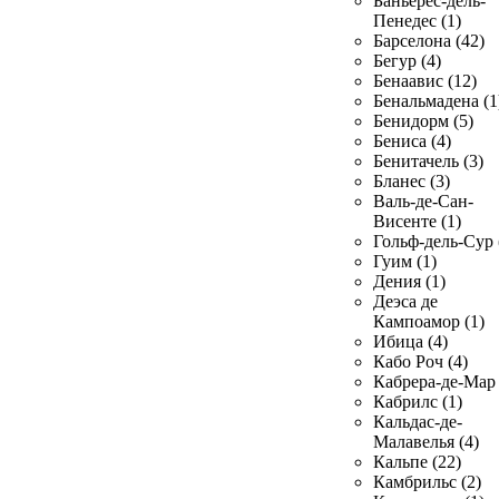
Баньерес-дель-
Пенедес (1)
Барселона (42)
Бегур (4)
Бенаавис (12)
Бенальмадена (1
Бенидорм (5)
Бениса (4)
Бенитачель (3)
Бланес (3)
Валь-де-Сан-
Висенте (1)
Гольф-дель-Сур 
Гуим (1)
Дения (1)
Деэса де
Кампоамор (1)
Ибица (4)
Кабо Роч (4)
Кабрера-де-Мар 
Кабрилс (1)
Кальдас-де-
Малавелья (4)
Кальпе (22)
Камбрильс (2)