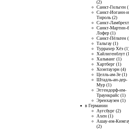
(2)
Санкт-Гильген (
Санкт-Иоганн-и
Тироль (2)
Санкт-Ламбрехт 
Санкт-Мартин-б
Лофер (1)
Санкт-Пёльтен (
Тальгау (1)
Туррахер Хёэ (1
Хайлигенблут (
Хальванг (1)
Хартберг (1)
Хоэнтауэрн (4)
Целль-ам-Зе (1)
Штадль-ан-дер-
Мур (1)
Эггендорф-им-
Траункрайс (1)
Эренхаузен (1)
в Германии
Аугсбург (2)
Ахен (1)
Ашау-им-Кимга
(2)