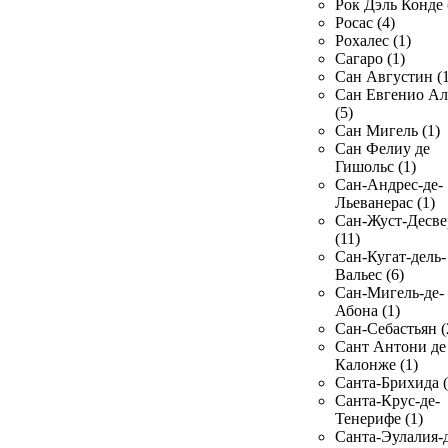
Рок Дэль Конде 
Росас (4)
Рохалес (1)
Сагаро (1)
Сан Августин (1
Сан Евгенио Ал
(5)
Сан Мигель (1)
Сан Фелиу де
Гишольс (1)
Сан-Андрес-де-
Льеванерас (1)
Сан-Жуст-Десве
(11)
Сан-Кугат-дель-
Вальес (6)
Сан-Мигель-де-
Абона (1)
Сан-Себастьян (
Сант Антони де
Калонже (1)
Санта-Брихида (
Санта-Крус-де-
Тенерифе (1)
Санта-Эулалия-д