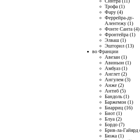
Синтра (11)
Трофа (1)
Фару (4)
Феррейра-ду-
Алентежу (1)
Фонте Санта (4)
Фронтейра (1)
Элваш (1)
Эшторил (13)
во Франции
Авезан (1)
Авиньон (1)
Амбуаз (1)
Англет (2)
Ангулем (3)
Анже (2)
Антиб (5)
Бандоль (1)
Баржемон (1)
Биарриц (16)
Биот (1)
Блуа (2)
Бордо (7)
Брив-ла-Гайярд 
Бюжа (1)