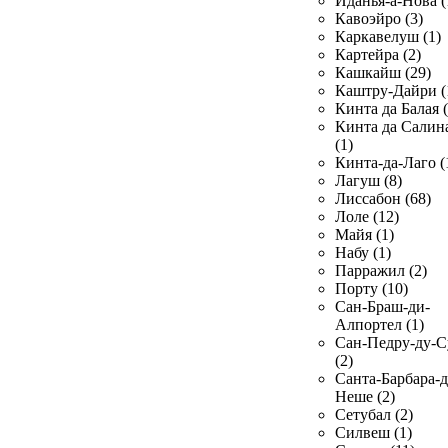
Иданья-а-Нова (
Кавоэйро (3)
Каркавелуш (1)
Картейра (2)
Кашкайш (29)
Каштру-Дайри (
Кинта да Балая (
Кинта да Салин
(1)
Кинта-да-Лаго (
Лагуш (8)
Лиссабон (68)
Лоле (12)
Майя (1)
Набу (1)
Парражил (2)
Порту (10)
Сан-Браш-ди-
Алпортел (1)
Сан-Педру-ду-С
(2)
Санта-Барбара-д
Неше (2)
Сетубал (2)
Силвеш (1)