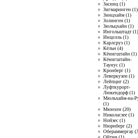
Засниц (1)
Зигмаринген (1)
Зинцхайм (1)
Золинген (1)
Зюльцхайн (1)
Ингольштадт (1
Инцелль (1)
Карлсруэ (1)
Кёльн (4)
Кёнигштайн (1)
Кёнигштайн-
Таунус (1)
Кронберг (1)
Леверкузен (1)
Лейпциг (2)
Луфткурорт-
Люкендорф (1)
Мюльхайм-на-Р
(1)
Мюнхен (20)
Николасзее (1)
Нойзес (1)
Нюрнберг (2)
Обераммергау (3
Ойтин (1)