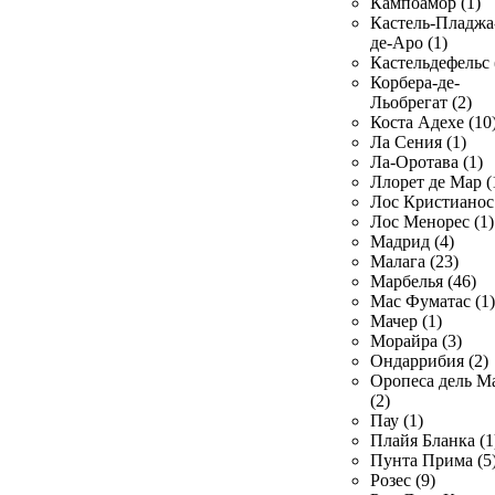
Кампоамор (1)
Кастель-Пладжа
де-Аро (1)
Кастельдефельс 
Корбера-де-
Льобрегат (2)
Коста Адехе (10
Ла Сения (1)
Ла-Оротава (1)
Ллорет де Мар (
Лос Кристианос 
Лос Менорес (1)
Мадрид (4)
Малага (23)
Марбелья (46)
Мас Фуматас (1)
Мачер (1)
Морайра (3)
Ондаррибия (2)
Оропеса дель М
(2)
Пау (1)
Плайя Бланка (1
Пунта Прима (5
Розес (9)