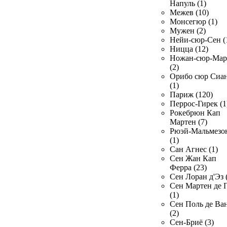
Напуль (1)
Межев (10)
Монсегюр (1)
Мужен (2)
Нейи-сюр-Сен (
Ницца (12)
Ножан-сюр-Ма
(2)
Орибо сюр Сиа
(1)
Париж (120)
Перрос-Гирек (1
Рокебрюн Кап
Мартен (7)
Рюэй-Мальмезо
(1)
Сан Агнес (1)
Сен Жан Кап
Ферра (23)
Сен Лоран д'Эз 
Сен Мартен де 
(1)
Сен Поль де Ва
(2)
Сен-Бриё (3)