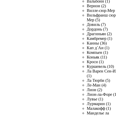
Вальбонн (1)
Вернон (2)
Вилле-сюр-Мер 
Вильфранш сюр
Мер (5)
Довиль (7)
Дордонь (7)
Драгиньян (2)
Камбремер (1)
Канны (36)
Кап д`Аи (1)
Компьен (1)
Коньяк (11)
Кроси (1)
Куршевель (10)
Ла Варен Сен-И
(1)
Ла Тюрби (5)
Ле-Ман (4)
Лион (2)
Лион-ла-Форе (1
Лувье (1)
Лурмарин (1)
Малакофф (1)
Манделье ла