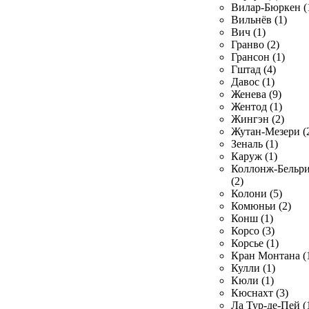
Вилар-Бюркен (
Вильнёв (1)
Вич (1)
Гранво (2)
Грансон (1)
Гштад (4)
Давос (1)
Женева (9)
Жентод (1)
Жингэн (2)
Жутан-Мезери (
Зеналь (1)
Каруж (1)
Коллонж-Бельр
(2)
Колони (5)
Комюньи (2)
Конш (1)
Корсо (3)
Корсье (1)
Кран Монтана (
Кулли (1)
Кюли (1)
Кюснахт (3)
Ла Тур-де-Пей (