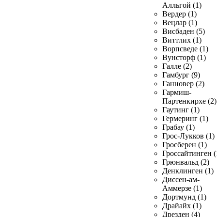
Алльгой (1)
Вердер (1)
Вецлар (1)
Висбаден (5)
Виттлих (1)
Ворпсведе (1)
Вунсторф (1)
Галле (2)
Гамбург (9)
Ганновер (2)
Гармиш-
Партенкирхе (2)
Гаутинг (1)
Гермеринг (1)
Грабау (1)
Грос-Лукков (1)
Гросберен (1)
Гроссайтинген (
Грюнвальд (2)
Денклинген (1)
Диссен-ам-
Аммерзе (1)
Дортмунд (1)
Драйайх (1)
Дрезден (4)