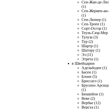
Сен-Жан-де-Лю
(1)
Сен-Жермен-ан
(1)
Сен-Люнер (1)
Сен-Тропе (1)
Сорт-Осгор (1)
Теуль-Сюр-Мер 
Тулуза (3)
Тур (2)
Шартр (1)
Шатору (1)
Эз (11)
Этрета (1)
в Швейцарии
Адельбоден (1)
Басен (1)
Блоне (5)
Бриссаго (1)
Брусино Арсиц
(1)
Бюшийон (1)
Веве (2)
Вербье (12)
Версуа (1)