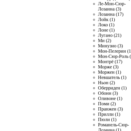
Ле-Мон-Сюр-
Лозанна (3)
Лозанна (17)
Лойк (1)
Локо (1)
Лоне (1)
Лугано (21)
Ми (2)
Минузио (3)
Мон-Пелерин (1
Мон-Сюр-Роль (
Монтрё (17)
Морже (3)
Моржен (1)
Невшатель (1)
Ньон (2)
Оберриден (1)
Обонн (3)
Оливоне (1)
Поми (2)
Пранжен (3)
Прилли (1)
Пюли (1)
Романель-Сюр-
Лозанна (1)