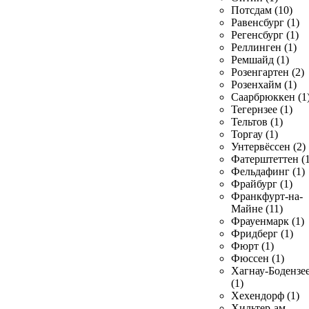
Потсдам (10)
Равенсбург (1)
Регенсбург (1)
Реллинген (1)
Ремшайд (1)
Розенгартен (2)
Розенхайм (1)
Саарбрюккен (1
Тегернзее (1)
Тельтов (1)
Торгау (1)
Унтервёссен (2)
Фатерштеттен (1
Фельдафинг (1)
Фрайбург (1)
Франкфурт-на-
Майне (11)
Фрауенмарк (1)
Фридберг (1)
Фюрт (1)
Фюссен (1)
Хагнау-Бодензе
(1)
Хехендорф (1)
Хильтер-ам-