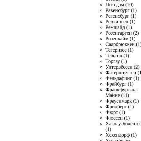
Потсдам (10)
Равенсбург (1)
Регенсбург (1)
Реллинген (1)
Ремшайд (1)
Розенгартен (2)
Розенхайм (1)
Саарбрюккен (1
Тегернзее (1)
Тельтов (1)
Торгау (1)
Унтервёссен (2)
Фатерштеттен (1
Фельдафинг (1)
Фрайбург (1)
Франкфурт-на-
Майне (11)
Фрауенмарк (1)
Фридберг (1)
Фюрт (1)
Фюссен (1)
Хагнау-Бодензе
(1)
Хехендорф (1)
Хильтер-ам-