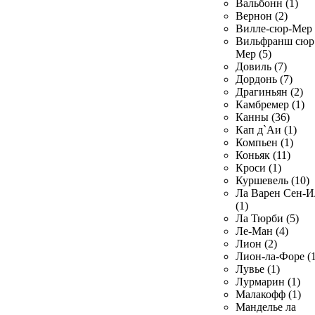
Вальбонн (1)
Вернон (2)
Вилле-сюр-Мер 
Вильфранш сюр
Мер (5)
Довиль (7)
Дордонь (7)
Драгиньян (2)
Камбремер (1)
Канны (36)
Кап д`Аи (1)
Компьен (1)
Коньяк (11)
Кроси (1)
Куршевель (10)
Ла Варен Сен-И
(1)
Ла Тюрби (5)
Ле-Ман (4)
Лион (2)
Лион-ла-Форе (1
Лувье (1)
Лурмарин (1)
Малакофф (1)
Манделье ла