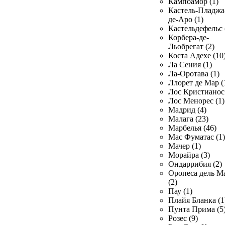
Кампоамор (1)
Кастель-Пладжа
де-Аро (1)
Кастельдефельс 
Корбера-де-
Льобрегат (2)
Коста Адехе (10
Ла Сения (1)
Ла-Оротава (1)
Ллорет де Мар (
Лос Кристианос 
Лос Менорес (1)
Мадрид (4)
Малага (23)
Марбелья (46)
Мас Фуматас (1)
Мачер (1)
Морайра (3)
Ондаррибия (2)
Оропеса дель М
(2)
Пау (1)
Плайя Бланка (1
Пунта Прима (5
Розес (9)