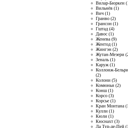
Вилар-Бюркен (
Вильнёв (1)
Вич (1)
Гранво (2)
Грансон (1)
Гштад (4)
Давос (1)
Женева (9)
Жентод (1)
Жингэн (2)
Жутан-Мезери (
Зеналь (1)
Каруж (1)
Коллонж-Бельр
(2)
Колони (5)
Комюньи (2)
Конш (1)
Корсо (3)
Корсье (1)
Кран Монтана (
Кулли (1)
Кюли (1)
Кюснахт (3)
Ла Тур-де-Пей (