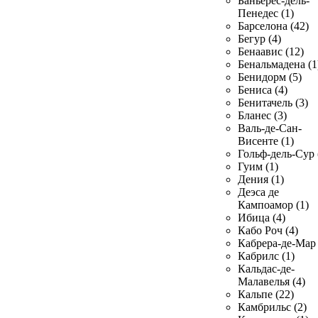
Баньерес-дель-
Пенедес (1)
Барселона (42)
Бегур (4)
Бенаавис (12)
Бенальмадена (1
Бенидорм (5)
Бениса (4)
Бенитачель (3)
Бланес (3)
Валь-де-Сан-
Висенте (1)
Гольф-дель-Сур 
Гуим (1)
Дения (1)
Деэса де
Кампоамор (1)
Ибица (4)
Кабо Роч (4)
Кабрера-де-Мар 
Кабрилс (1)
Кальдас-де-
Малавелья (4)
Кальпе (22)
Камбрильс (2)