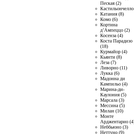
Пеская (2)
Кастильончелло 
Катания (8)
Комо (6)
Кортина
д’Ампеццо (2)
Косенза (4)
Коста Парадизо
(18)
Курмайор (4)
Кьянти (8)
Леза (7)
Ливорно (11)
Лукка (6)
Мадонна ди
Кампильо (4)
Марина-ди-
Каулония (5)
Марсала (3)
Мессина (5)
Милан (10)
Монте
Арджентарио (4
Неббьюно (3)
Неттуно (9)