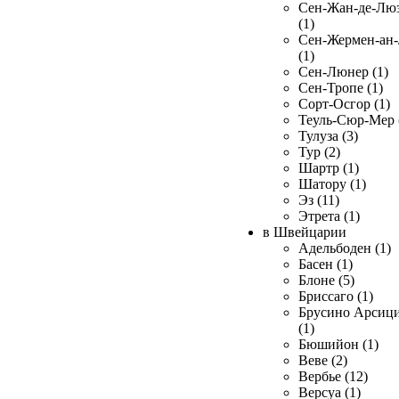
Сен-Жан-де-Лю
(1)
Сен-Жермен-ан
(1)
Сен-Люнер (1)
Сен-Тропе (1)
Сорт-Осгор (1)
Теуль-Сюр-Мер 
Тулуза (3)
Тур (2)
Шартр (1)
Шатору (1)
Эз (11)
Этрета (1)
в Швейцарии
Адельбоден (1)
Басен (1)
Блоне (5)
Бриссаго (1)
Брусино Арсиц
(1)
Бюшийон (1)
Веве (2)
Вербье (12)
Версуа (1)