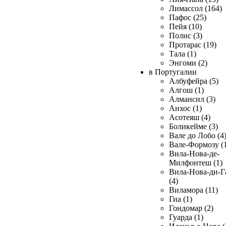
Лимассол (164)
Пафос (25)
Пейя (10)
Полис (3)
Протарас (19)
Тала (1)
Энгоми (2)
в Португалии
Албуфейра (5)
Алгош (1)
Алмансил (3)
Анхос (1)
Асотеяш (4)
Боликейме (3)
Вале до Лобо (4
Вале-Формозу (
Вила-Нова-де-
Милфонтеш (1)
Вила-Нова-ди-Г
(4)
Виламора (11)
Гиа (1)
Гондомар (2)
Гуарда (1)