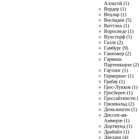
Алльгой (1)
Вердер (1)
Вецлар (1)
Висбаден (5)
Виттлих (1)
Ворпсведе (1)
Вунсторф (1)
Галле (2)
Гамбург (9)
Ганновер (2)
Гармиш-
Партенкирхе (2)
Гаутинг (1)
Гермеринг (1)
Грабау (1)
Грос-Лукков (1)
Гросберен (1)
Гроссайтинген (
Грюнвальд (2)
Денклинген (1)
Диссен-ам-
Аммерзе (1)
Дортмунд (1)
Драйайх (1)
Дрезден (4)