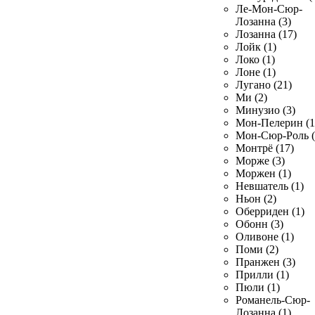
Ле-Мон-Сюр-
Лозанна (3)
Лозанна (17)
Лойк (1)
Локо (1)
Лоне (1)
Лугано (21)
Ми (2)
Минузио (3)
Мон-Пелерин (1
Мон-Сюр-Роль (
Монтрё (17)
Морже (3)
Моржен (1)
Невшатель (1)
Ньон (2)
Оберриден (1)
Обонн (3)
Оливоне (1)
Поми (2)
Пранжен (3)
Прилли (1)
Пюли (1)
Романель-Сюр-
Лозанна (1)