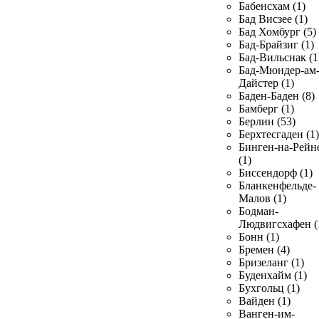
Бабенсхам (1)
Бад Висзее (1)
Бад Хомбург (5)
Бад-Брайзиг (1)
Бад-Вильснак (1
Бад-Мюндер-ам
Дайстер (1)
Баден-Баден (8)
Бамберг (1)
Берлин (53)
Берхтесгаден (1)
Бинген-на-Рейн
(1)
Биссендорф (1)
Бланкенфельде-
Малов (1)
Бодман-
Людвигсхафен (
Бонн (1)
Бремен (4)
Бризеланг (1)
Буденхайм (1)
Бухгольц (1)
Вайден (1)
Ванген-им-