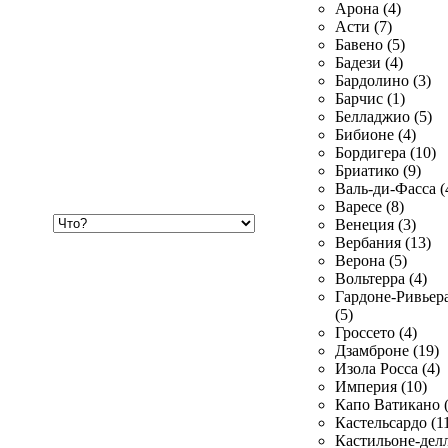
Арона (4)
Асти (7)
Бавено (5)
Бадези (4)
Бардолино (3)
Барчис (1)
Белладжио (5)
Бибионе (4)
Бордигера (10)
Бриатико (9)
Валь-ди-Фасса (
Варесе (8)
Хочу
Венеция (3)
купить
Вербания (13)
Верона (5)
Вольтерра (4)
Гардоне-Ривьер
(5)
Гроссето (4)
Дзамброне (19)
Изола Росса (4)
Империя (10)
Капо Ватикано (
Кастельсардо (1
Кастильоне-делл