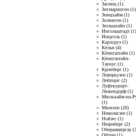
Засниц (1)
Зигмаринген (1)
Зинцхайм (1)
Золинген (1)
Зюльцхайн (1)
Ингольштадт (1
Инцелль (1)
Карлсруэ (1)
Кёльн (4)
Кёнигштайн (1)
Кёнигштайн-
Таунус (1)
Кронберг (1)
Леверкузен (1)
Лейпциг (2)
Луфткурорт-
Люкендорф (1)
Мюльхайм-на-Р
(1)
Мюнхен (20)
Николасзее (1)
Нойзес (1)
Нюрнберг (2)
Обераммергау (3
Ойтин (1)