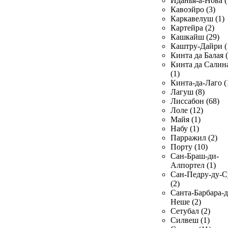
Иданья-а-Нова (
Кавоэйро (3)
Каркавелуш (1)
Картейра (2)
Кашкайш (29)
Каштру-Дайри (
Кинта да Балая (
Кинта да Салин
(1)
Кинта-да-Лаго (
Лагуш (8)
Лиссабон (68)
Лоле (12)
Майя (1)
Набу (1)
Парражил (2)
Порту (10)
Сан-Браш-ди-
Алпортел (1)
Сан-Педру-ду-С
(2)
Санта-Барбара-д
Неше (2)
Сетубал (2)
Силвеш (1)