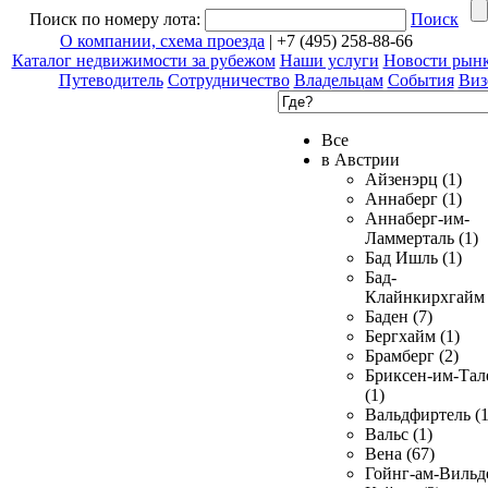
Поиск по номеру лота:
Поиск
О компании, схема проезда
| +7 (495) 258-88-66
Каталог недвижимости за рубежом
Наши услуги
Новости рын
Путеводитель
Сотрудничество
Владельцам
События
Виз
Все
в Австрии
Айзенэрц (1)
Аннаберг (1)
Аннаберг-им-
Ламмерталь (1)
Бад Ишль (1)
Бад-
Клайнкирхгайм 
Баден (7)
Бергхайм (1)
Брамберг (2)
Бриксен-им-Тал
(1)
Вальдфиртель (1
Вальс (1)
Вена (67)
Гойнг-ам-Вильд