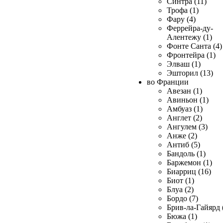
Синтра (11)
Трофа (1)
Фару (4)
Феррейра-ду-
Алентежу (1)
Фонте Санта (4)
Фронтейра (1)
Элваш (1)
Эшторил (13)
во Франции
Авезан (1)
Авиньон (1)
Амбуаз (1)
Англет (2)
Ангулем (3)
Анже (2)
Антиб (5)
Бандоль (1)
Баржемон (1)
Биарриц (16)
Биот (1)
Блуа (2)
Бордо (7)
Брив-ла-Гайярд 
Бюжа (1)