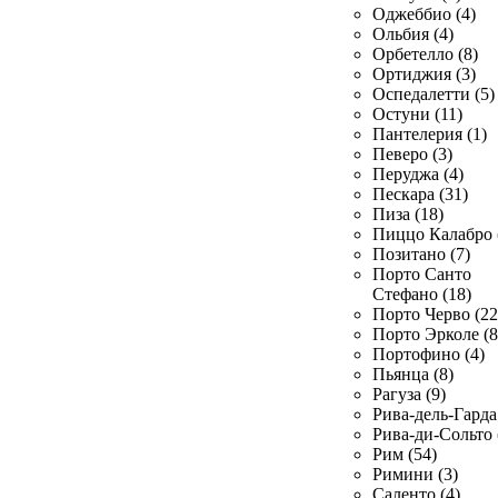
Оджеббио (4)
Ольбия (4)
Орбетелло (8)
Ортиджия (3)
Оспедалетти (5)
Остуни (11)
Пантелерия (1)
Певеро (3)
Перуджа (4)
Пескара (31)
Пиза (18)
Пиццо Калабро 
Позитано (7)
Порто Санто
Стефано (18)
Порто Черво (22
Порто Эрколе (8
Портофино (4)
Пьянца (8)
Рагуза (9)
Рива-дель-Гарда 
Рива-ди-Сольто 
Рим (54)
Римини (3)
Саленто (4)