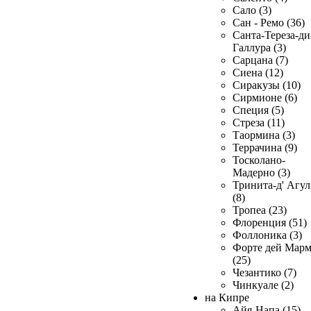
Сало (3)
Сан - Ремо (36)
Санта-Тереза-ди
Галлура (3)
Сарцана (7)
Сиена (12)
Сиракузы (10)
Сирмионе (6)
Специя (5)
Стреза (11)
Таормина (3)
Террачина (9)
Тосколано-
Мадерно (3)
Тринита-д' Агул
(8)
Тропеа (23)
Флоренция (51)
Фоллоника (3)
Форте дей Мар
(25)
Чезантико (7)
Чинкуале (2)
на Кипре
Айя-Напа (15)