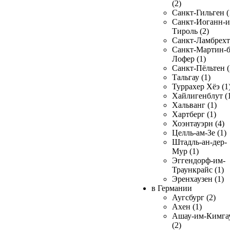
(2)
Санкт-Гильген (
Санкт-Иоганн-и
Тироль (2)
Санкт-Ламбрехт 
Санкт-Мартин-б
Лофер (1)
Санкт-Пёльтен (
Тальгау (1)
Туррахер Хёэ (1
Хайлигенблут (
Хальванг (1)
Хартберг (1)
Хоэнтауэрн (4)
Целль-ам-Зе (1)
Штадль-ан-дер-
Мур (1)
Эггендорф-им-
Траункрайс (1)
Эренхаузен (1)
в Германии
Аугсбург (2)
Ахен (1)
Ашау-им-Кимга
(2)