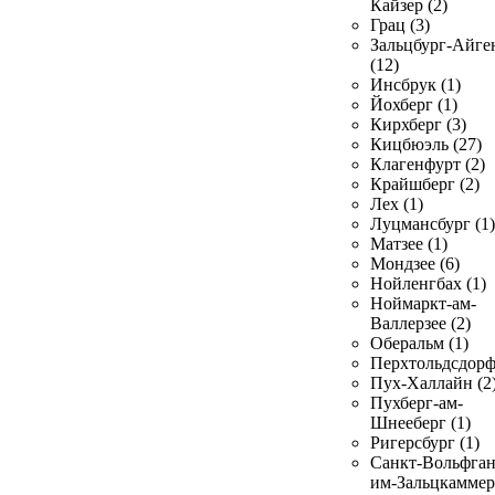
Кайзер (2)
Грац (3)
Зальцбург-Айге
(12)
Инсбрук (1)
Йохберг (1)
Кирхберг (3)
Кицбюэль (27)
Клагенфурт (2)
Крайшберг (2)
Лех (1)
Луцмансбург (1)
Матзее (1)
Мондзее (6)
Нойленгбах (1)
Ноймаркт-ам-
Валлерзее (2)
Оберальм (1)
Перхтольдсдорф
Пух-Халлайн (2
Пухберг-ам-
Шнееберг (1)
Ригерсбург (1)
Санкт-Вольфган
им-Зальцкаммер