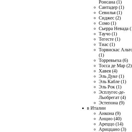
Ронсана (1)
Сантадер (1)
Севилья (1)
Сиджес (2)
Сомо (1)
Сьерра Невада (
Таучо (1)
Тегесте (1)
Тиас (1)
Торвискас Альт
(1)
Торревьеха (6)
Тосса де Мар (2)
Хавея (4)
Эль Дуке (1)
Эль Кабле (1)
Эль Рок (1)
Эсплугес-де-
Льобрегат (4)
Эстепона (9)
в Италии
Анкона (9)
Анцио (40)
Ареццо (14)
Ариццано (3)