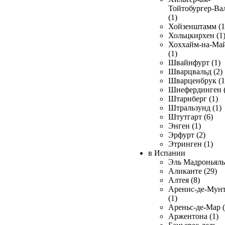
Тойтобургер-Ва
(1)
Хойзенштамм (1
Хольцкирхен (1
Хоххайм-на-Ма
(1)
Швайнфурт (1)
Шварцвальд (2)
Шварценбрук (1
Шнефердинген (
Штарнберг (1)
Штральзунд (1)
Штутгарт (6)
Энген (1)
Эрфурт (2)
Этринген (1)
в Испании
Эль Мадроньяль 
Аликанте (29)
Алтея (8)
Аренис-де-Мун
(1)
Ареньс-де-Мар (
Аржентона (1)