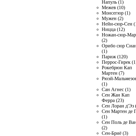
Напуль (1)
Межев (10)
Монсегюр (1)
Мужен (2)
Нейи-сюр-Сен (
Ницца (12)
Ножан-сюр-Ма
(2)
Орибо сюр Сиа
(1)
Париж (120)
Перрос-Гирек (1
Рокебрюн Кап
Мартен (7)
Рюэй-Мальмезо
(1)
Сан Агнес (1)
Сен Жан Кап
Ферра (23)
Сен Лоран д'Эз 
Сен Мартен де 
(1)
Сен Поль де Ва
(2)
Сен-Бриё (3)