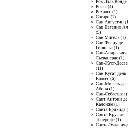
Рок Дэль Конде 
Росас (4)
Рохалес (1)
Сагаро (1)
Сан Августин (1
Сан Евгенио Ал
(5)
Сан Мигель (1)
Сан Фелиу де
Гишольс (1)
Сан-Андрес-де-
Льеванерас (1)
Сан-Жуст-Десве
(11)
Сан-Кугат-дель-
Вальес (6)
Сан-Мигель-де-
Абона (1)
Сан-Себастьян (
Сант Антони де
Калонже (1)
Санта-Брихида (
Санта-Крус-де-
Тенерифе (1)
Санта-Эулалия-д