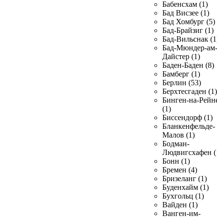
Бабенсхам (1)
Бад Висзее (1)
Бад Хомбург (5)
Бад-Брайзиг (1)
Бад-Вильснак (1
Бад-Мюндер-ам
Дайстер (1)
Баден-Баден (8)
Бамберг (1)
Берлин (53)
Берхтесгаден (1)
Бинген-на-Рейн
(1)
Биссендорф (1)
Бланкенфельде-
Малов (1)
Бодман-
Людвигсхафен (
Бонн (1)
Бремен (4)
Бризеланг (1)
Буденхайм (1)
Бухгольц (1)
Вайден (1)
Ванген-им-