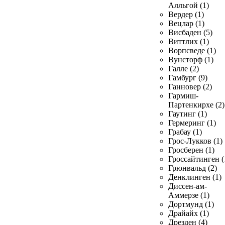
Алльгой (1)
Вердер (1)
Вецлар (1)
Висбаден (5)
Виттлих (1)
Ворпсведе (1)
Вунсторф (1)
Галле (2)
Гамбург (9)
Ганновер (2)
Гармиш-
Партенкирхе (2)
Гаутинг (1)
Гермеринг (1)
Грабау (1)
Грос-Лукков (1)
Гросберен (1)
Гроссайтинген (
Грюнвальд (2)
Денклинген (1)
Диссен-ам-
Аммерзе (1)
Дортмунд (1)
Драйайх (1)
Дрезден (4)