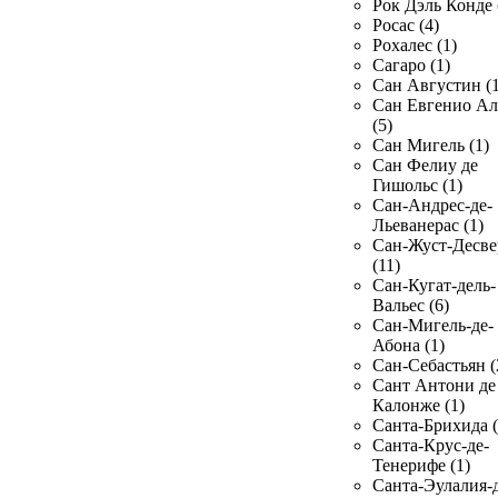
Рок Дэль Конде 
Росас (4)
Рохалес (1)
Сагаро (1)
Сан Августин (1
Сан Евгенио Ал
(5)
Сан Мигель (1)
Сан Фелиу де
Гишольс (1)
Сан-Андрес-де-
Льеванерас (1)
Сан-Жуст-Десве
(11)
Сан-Кугат-дель-
Вальес (6)
Сан-Мигель-де-
Абона (1)
Сан-Себастьян (
Сант Антони де
Калонже (1)
Санта-Брихида (
Санта-Крус-де-
Тенерифе (1)
Санта-Эулалия-д