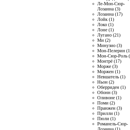
Ле-Мон-Сюр-
Лозанна (3)
Лозанна (17)
Лойк (1)
Локо (1)
Лоне (1)
Лугано (21)
Ми (2)
Минузио (3)
Мон-Пелерин (1
Мон-Сюр-Роль (
Монтрё (17)
Морже (3)
Моржен (1)
Невшатель (1)
Ньон (2)
Оберриден (1)
Обонн (3)
Оливоне (1)
Поми (2)
Пранжен (3)
Прилли (1)
Пюли (1)
Романель-Сюр-
Лозанна (1)