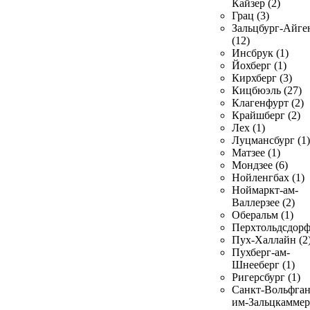
Кайзер (2)
Грац (3)
Зальцбург-Айге
(12)
Инсбрук (1)
Йохберг (1)
Кирхберг (3)
Кицбюэль (27)
Клагенфурт (2)
Крайшберг (2)
Лех (1)
Луцмансбург (1)
Матзее (1)
Мондзее (6)
Нойленгбах (1)
Ноймаркт-ам-
Валлерзее (2)
Оберальм (1)
Перхтольдсдорф
Пух-Халлайн (2
Пухберг-ам-
Шнееберг (1)
Ригерсбург (1)
Санкт-Вольфган
им-Зальцкаммер