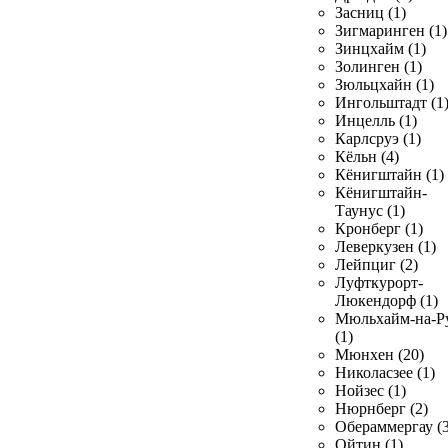
Засниц (1)
Зигмаринген (1)
Зинцхайм (1)
Золинген (1)
Зюльцхайн (1)
Ингольштадт (1
Инцелль (1)
Карлсруэ (1)
Кёльн (4)
Кёнигштайн (1)
Кёнигштайн-
Таунус (1)
Кронберг (1)
Леверкузен (1)
Лейпциг (2)
Луфткурорт-
Люкендорф (1)
Мюльхайм-на-Р
(1)
Мюнхен (20)
Николасзее (1)
Нойзес (1)
Нюрнберг (2)
Обераммергау (3
Ойтин (1)