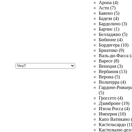
Арона (4)
Асти (7)
Бавено (5)
Бадези (4)
Бардолино (3)
Барчис (1)
Белладжио (5)
Бибионе (4)
Бордигера (10)
Бриатико (9)
Валь-ди-Фасса (
Варесе (8)
Хочу
Венеция (3)
купить
Вербания (13)
Верона (5)
Вольтерра (4)
Гардоне-Ривьер
(5)
Гроссето (4)
Дзамброне (19)
Изола Росса (4)
Империя (10)
Капо Ватикано (
Кастельсардо (1
Кастильоне-делл