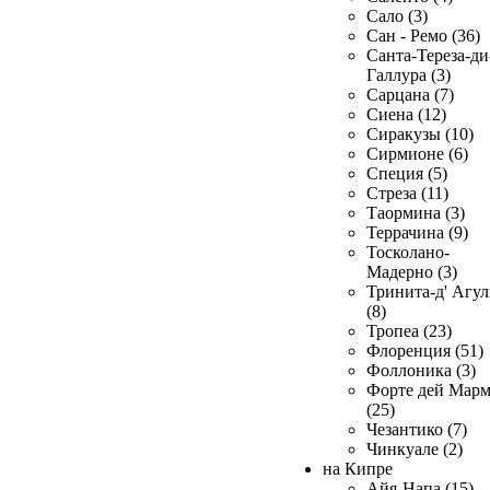
Сало (3)
Сан - Ремо (36)
Санта-Тереза-ди
Галлура (3)
Сарцана (7)
Сиена (12)
Сиракузы (10)
Сирмионе (6)
Специя (5)
Стреза (11)
Таормина (3)
Террачина (9)
Тосколано-
Мадерно (3)
Тринита-д' Агул
(8)
Тропеа (23)
Флоренция (51)
Фоллоника (3)
Форте дей Мар
(25)
Чезантико (7)
Чинкуале (2)
на Кипре
Айя-Напа (15)