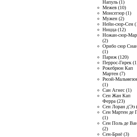
Напуль (1)
Межев (10)
Монсегюр (1)
Мужен (2)
Нейи-сюр-Сен (
Ницца (12)
Ножан-сюр-Ма
(2)
Орибо сюр Сиа
(1)
Париж (120)
Перрос-Гирек (1
Рокебрюн Кап
Мартен (7)
Рюэй-Мальмезо
(1)
Сан Агнес (1)
Сен Жан Кап
Ферра (23)
Сен Лоран д'Эз 
Сен Мартен де 
(1)
Сен Поль де Ва
(2)
Сен-Бриё (3)