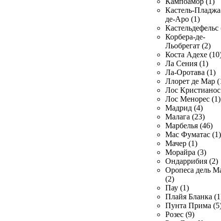
Кампоамор (1)
Кастель-Пладжа
де-Аро (1)
Кастельдефельс 
Корбера-де-
Льобрегат (2)
Коста Адехе (10
Ла Сения (1)
Ла-Оротава (1)
Ллорет де Мар (
Лос Кристианос 
Лос Менорес (1)
Мадрид (4)
Малага (23)
Марбелья (46)
Мас Фуматас (1)
Мачер (1)
Морайра (3)
Ондаррибия (2)
Оропеса дель М
(2)
Пау (1)
Плайя Бланка (1
Пунта Прима (5
Розес (9)