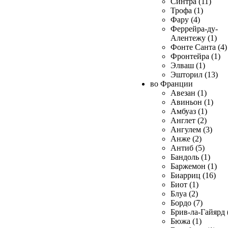
Синтра (11)
Трофа (1)
Фару (4)
Феррейра-ду-
Алентежу (1)
Фонте Санта (4)
Фронтейра (1)
Элваш (1)
Эшторил (13)
во Франции
Авезан (1)
Авиньон (1)
Амбуаз (1)
Англет (2)
Ангулем (3)
Анже (2)
Антиб (5)
Бандоль (1)
Баржемон (1)
Биарриц (16)
Биот (1)
Блуа (2)
Бордо (7)
Брив-ла-Гайярд 
Бюжа (1)