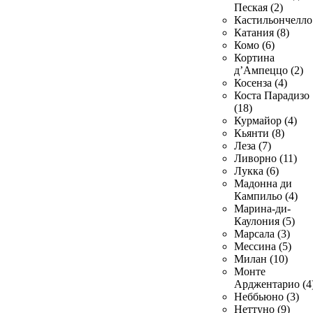
Пеская (2)
Кастильончелло 
Катания (8)
Комо (6)
Кортина
д’Ампеццо (2)
Косенза (4)
Коста Парадизо
(18)
Курмайор (4)
Кьянти (8)
Леза (7)
Ливорно (11)
Лукка (6)
Мадонна ди
Кампильо (4)
Марина-ди-
Каулония (5)
Марсала (3)
Мессина (5)
Милан (10)
Монте
Арджентарио (4
Неббьюно (3)
Неттуно (9)