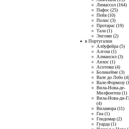
Лимассол (164)
Пафос (25)
Пейя (10)
Полис (3)
Протарас (19)
Тала (1)
Энгоми (2)
в Португалии
Албуфейра (5)
Алгош (1)
Алмансил (3)
Анхос (1)
Асотеяш (4)
Боликейме (3)
Вале до Лобо (4
Вале-Формозу (
Вила-Нова-де-
Милфонтеш (1)
Вила-Нова-ди-Г
(4)
Виламора (11)
Гиа (1)
Гондомар (2)
Гуарда (1)