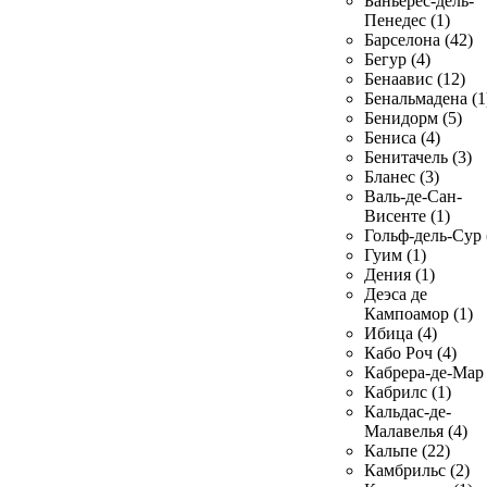
Баньерес-дель-
Пенедес (1)
Барселона (42)
Бегур (4)
Бенаавис (12)
Бенальмадена (1
Бенидорм (5)
Бениса (4)
Бенитачель (3)
Бланес (3)
Валь-де-Сан-
Висенте (1)
Гольф-дель-Сур 
Гуим (1)
Дения (1)
Деэса де
Кампоамор (1)
Ибица (4)
Кабо Роч (4)
Кабрера-де-Мар 
Кабрилс (1)
Кальдас-де-
Малавелья (4)
Кальпе (22)
Камбрильс (2)