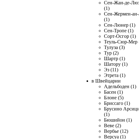
Сен-Жан-де-Лю
(1)
Сен-Жермен-ан
(1)
Сен-Люнер (1)
Сен-Тропе (1)
Сорт-Осгор (1)
Теуль-Сюр-Мер 
Тулуза (3)
Тур (2)
Шартр (1)
Шатору (1)
Эз (11)
Этрета (1)
в Швейцарии
Адельбоден (1)
Басен (1)
Блоне (5)
Бриссаго (1)
Брусино Арсиц
(1)
Бюшийон (1)
Веве (2)
Вербье (12)
Версуа (1)