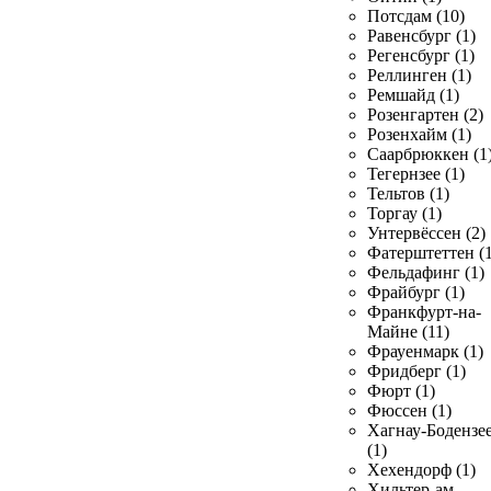
Потсдам (10)
Равенсбург (1)
Регенсбург (1)
Реллинген (1)
Ремшайд (1)
Розенгартен (2)
Розенхайм (1)
Саарбрюккен (1
Тегернзее (1)
Тельтов (1)
Торгау (1)
Унтервёссен (2)
Фатерштеттен (1
Фельдафинг (1)
Фрайбург (1)
Франкфурт-на-
Майне (11)
Фрауенмарк (1)
Фридберг (1)
Фюрт (1)
Фюссен (1)
Хагнау-Бодензе
(1)
Хехендорф (1)
Хильтер-ам-