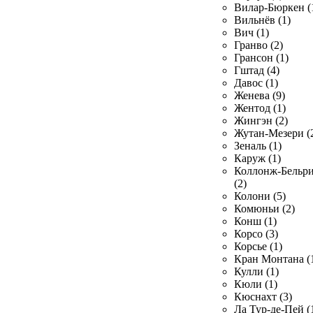
Вилар-Бюркен (
Вильнёв (1)
Вич (1)
Гранво (2)
Грансон (1)
Гштад (4)
Давос (1)
Женева (9)
Жентод (1)
Жингэн (2)
Жутан-Мезери (
Зеналь (1)
Каруж (1)
Коллонж-Бельр
(2)
Колони (5)
Комюньи (2)
Конш (1)
Корсо (3)
Корсье (1)
Кран Монтана (
Кулли (1)
Кюли (1)
Кюснахт (3)
Ла Тур-де-Пей (