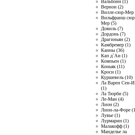
Вальбонн (1)
Вернон (2)
Вилле-сюр-Мер 
Вильфранш сюр
Мер (5)
Довиль (7)
Дордонь (7)
Драгиньян (2)
Камбремер (1)
Канны (36)
Кап д`Аи (1)
Компьен (1)
Коньяк (11)
Кроси (1)
Куршевель (10)
Ла Варен Сен-И
(1)
Ла Тюрби (5)
Ле-Ман (4)
Лион (2)
Лион-ла-Форе (1
Лувье (1)
Лурмарин (1)
Малакофф (1)
Манделье ла