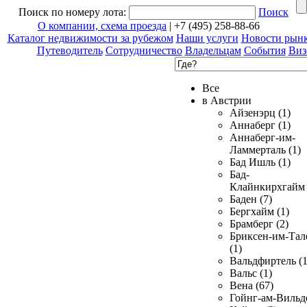
Поиск по номеру лота:
Поиск
О компании, схема проезда
| +7 (495) 258-88-66
Каталог недвижимости за рубежом
Наши услуги
Новости рын
Путеводитель
Сотрудничество
Владельцам
События
Виз
Все
в Австрии
Айзенэрц (1)
Аннаберг (1)
Аннаберг-им-
Ламмерталь (1)
Бад Ишль (1)
Бад-
Клайнкирхгайм 
Баден (7)
Бергхайм (1)
Брамберг (2)
Бриксен-им-Тал
(1)
Вальдфиртель (1
Вальс (1)
Вена (67)
Гойнг-ам-Вильд