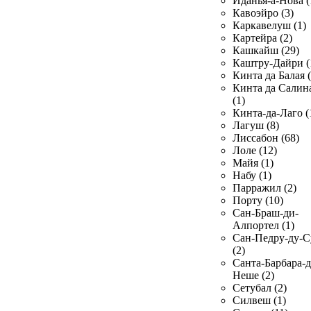
Иданья-а-Нова (
Кавоэйро (3)
Каркавелуш (1)
Картейра (2)
Кашкайш (29)
Каштру-Дайри (
Кинта да Балая (
Кинта да Салин
(1)
Кинта-да-Лаго (
Лагуш (8)
Лиссабон (68)
Лоле (12)
Майя (1)
Набу (1)
Парражил (2)
Порту (10)
Сан-Браш-ди-
Алпортел (1)
Сан-Педру-ду-С
(2)
Санта-Барбара-д
Неше (2)
Сетубал (2)
Силвеш (1)