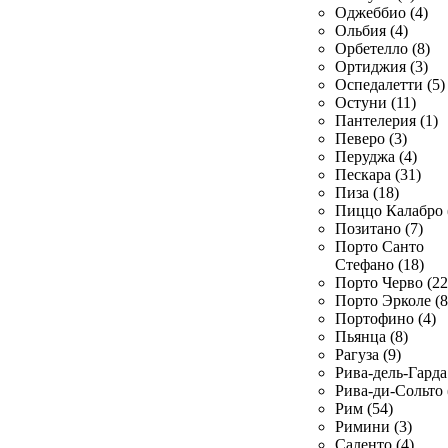
Оджеббио (4)
Ольбия (4)
Орбетелло (8)
Ортиджия (3)
Оспедалетти (5)
Остуни (11)
Пантелерия (1)
Певеро (3)
Перуджа (4)
Пескара (31)
Пиза (18)
Пиццо Калабро 
Позитано (7)
Порто Санто
Стефано (18)
Порто Черво (22
Порто Эрколе (8
Портофино (4)
Пьянца (8)
Рагуза (9)
Рива-дель-Гарда 
Рива-ди-Сольто 
Рим (54)
Римини (3)
Саленто (4)