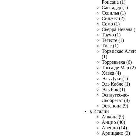
Ронсана (1)
Сантадер (1)
Севилья (1)
Сиджес (2)
Сомо (1)
Сьерра Невада (
Таучо (1)
Тегесте (1)
Тиас (1)
Торвискас Альт
(1)
Торревьеха (6)
Тосса де Мар (2)
Хавея (4)
Эль Дуке (1)
Эль Кабле (1)
Эль Рок (1)
Эсплугес-де-
Льобрегат (4)
Эстепона (9)
в Италии
Анкона (9)
Анцио (40)
Ареццо (14)
Ариццано (3)