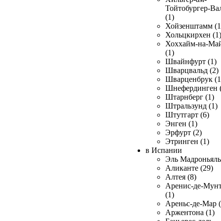
Тойтобургер-Ва
(1)
Хойзенштамм (1
Хольцкирхен (1
Хоххайм-на-Ма
(1)
Швайнфурт (1)
Шварцвальд (2)
Шварценбрук (1
Шнефердинген (
Штарнберг (1)
Штральзунд (1)
Штутгарт (6)
Энген (1)
Эрфурт (2)
Этринген (1)
в Испании
Эль Мадроньяль 
Аликанте (29)
Алтея (8)
Аренис-де-Мун
(1)
Ареньс-де-Мар (
Аржентона (1)