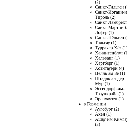
(2)
Санкт-Гильген (
Санкт-Иоганн-и
Тироль (2)
Санкт-Ламбрехт 
Санкт-Мартин-б
Лофер (1)
Санкт-Пёльтен (
Тальгау (1)
Туррахер Хёэ (1
Хайлигенблут (
Хальванг (1)
Хартберг (1)
Хоэнтауэрн (4)
Целль-ам-Зе (1)
Штадль-ан-дер-
Мур (1)
Эггендорф-им-
Траункрайс (1)
Эренхаузен (1)
в Германии
Аугсбург (2)
Ахен (1)
Ашау-им-Кимга
(2)