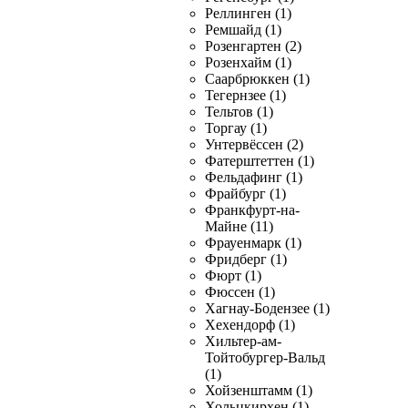
Реллинген (1)
Ремшайд (1)
Розенгартен (2)
Розенхайм (1)
Саарбрюккен (1)
Тегернзее (1)
Тельтов (1)
Торгау (1)
Унтервёссен (2)
Фатерштеттен (1)
Фельдафинг (1)
Фрайбург (1)
Франкфурт-на-
Майне (11)
Фрауенмарк (1)
Фридберг (1)
Фюрт (1)
Фюссен (1)
Хагнау-Бодензее (1)
Хехендорф (1)
Хильтер-ам-
Тойтобургер-Вальд
(1)
Хойзенштамм (1)
Хольцкирхен (1)