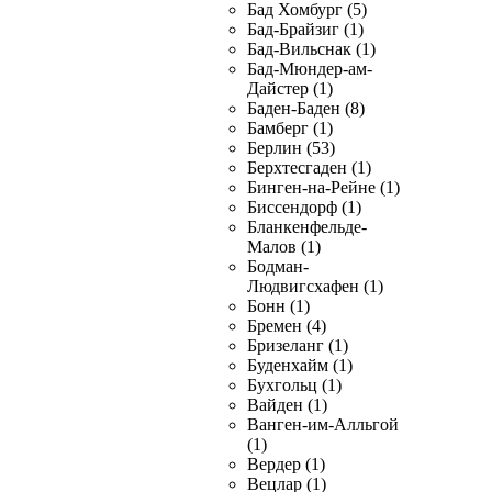
Бад Хомбург (5)
Бад-Брайзиг (1)
Бад-Вильснак (1)
Бад-Мюндер-ам-
Дайстер (1)
Баден-Баден (8)
Бамберг (1)
Берлин (53)
Берхтесгаден (1)
Бинген-на-Рейне (1)
Биссендорф (1)
Бланкенфельде-
Малов (1)
Бодман-
Людвигсхафен (1)
Бонн (1)
Бремен (4)
Бризеланг (1)
Буденхайм (1)
Бухгольц (1)
Вайден (1)
Ванген-им-Алльгой
(1)
Вердер (1)
Вецлар (1)