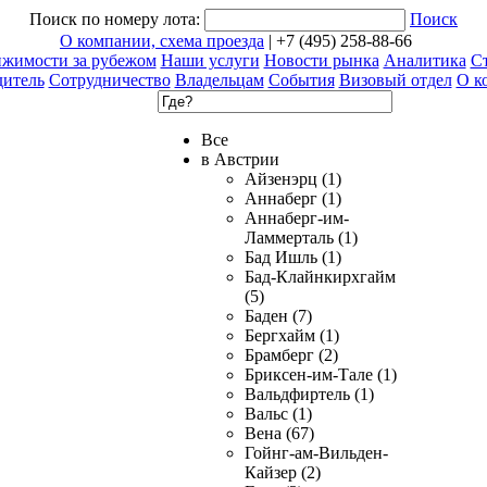
Поиск по номеру лота:
Поиск
О компании, схема проезда
| +7 (495) 258-88-66
ижимости за рубежом
Наши услуги
Новости рынка
Аналитика
Ст
дитель
Сотрудничество
Владельцам
События
Визовый отдел
О к
Все
в Австрии
Айзенэрц (1)
Аннаберг (1)
Аннаберг-им-
Ламмерталь (1)
Бад Ишль (1)
Бад-Клайнкирхгайм
(5)
Баден (7)
Бергхайм (1)
Брамберг (2)
Бриксен-им-Тале (1)
Вальдфиртель (1)
Вальс (1)
Вена (67)
Гойнг-ам-Вильден-
Кайзер (2)