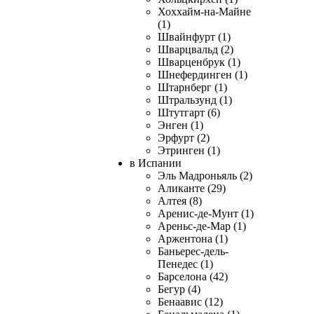
Хоххайм-на-Майне
(1)
Швайнфурт (1)
Шварцвальд (2)
Шварценбрук (1)
Шнефердинген (1)
Штарнберг (1)
Штральзунд (1)
Штутгарт (6)
Энген (1)
Эрфурт (2)
Этринген (1)
в Испании
Эль Мадроньяль (2)
Аликанте (29)
Алтея (8)
Аренис-де-Мунт (1)
Ареньс-де-Мар (1)
Аржентона (1)
Баньерес-дель-
Пенедес (1)
Барселона (42)
Бегур (4)
Бенаавис (12)