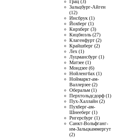
Грац (3)
Зальцбург-Айген
(12)
Инсбрук (1)
Йохберг (1)
Кирхберг (3)
Кицбюэль (27)
Клагенфурт (2)
Крайшберг (2)
Лех (1)
Луцмансбург (1)
Матзее (1)
Мондзее (6)
Нойленгбах (1)
Ноймаркт-ам-
Валлерзее (2)
Оберальм (1)
Перхтольдсдорф (1)
Пух-Халлайн (2)
Пухберг-ам-
Шнееберг (1)
Ригерсбург (1)
Санкт-Вольфганг-
им-Зальцкаммергут
(2)