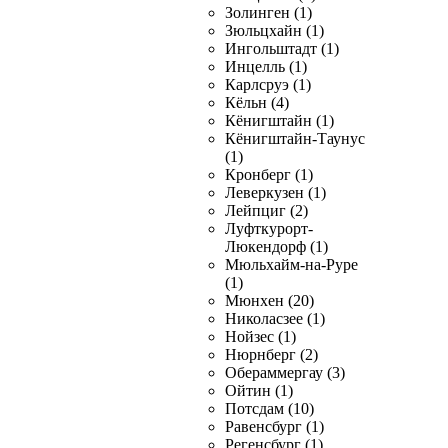
Золинген (1)
Зюльцхайн (1)
Ингольштадт (1)
Инцелль (1)
Карлсруэ (1)
Кёльн (4)
Кёнигштайн (1)
Кёнигштайн-Таунус
(1)
Кронберг (1)
Леверкузен (1)
Лейпциг (2)
Луфткурорт-
Люкендорф (1)
Мюльхайм-на-Руре
(1)
Мюнхен (20)
Николасзее (1)
Нойзес (1)
Нюрнберг (2)
Обераммергау (3)
Ойтин (1)
Потсдам (10)
Равенсбург (1)
Регенсбург (1)