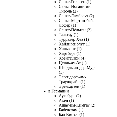
Санкт-Гильген (1)
Санкт-Иоганн-ин-
Тироль (2)
Санкт-Ламбрехт (2)
Санкт-Мартин-бай-
Лофер (1)
Санкт-Пёльтен (2)
Тальгау (1)
Туррахер Хёэ (1)
Хайлигенблут (1)
Хальванг (1)
Хартберг (1)
Хоэнтауэрн (4)
Целль-ам-Зе (1)
Штадль-ан-дер-Мур
(1)
Эггендорф-им-
Траункрайс (1)
Эренхаузен (1)
в Германии
Аугсбург (2)
Ахен (1)
Ашау-им-Кимгау (2)
Бабенсхам (1)
Бад Висзее (1)