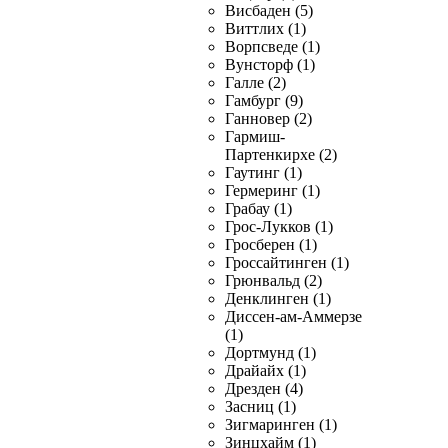
Висбаден (5)
Виттлих (1)
Ворпсведе (1)
Вунсторф (1)
Галле (2)
Гамбург (9)
Ганновер (2)
Гармиш-
Партенкирхе (2)
Гаутинг (1)
Гермеринг (1)
Грабау (1)
Грос-Лукков (1)
Гросберен (1)
Гроссайтинген (1)
Грюнвальд (2)
Денклинген (1)
Диссен-ам-Аммерзе
(1)
Дортмунд (1)
Драйайх (1)
Дрезден (4)
Засниц (1)
Зигмаринген (1)
Зинцхайм (1)