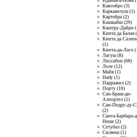
Иданья-а-Нова (
Кавоэйро (3)
Каркавелуш (1)
Картейра (2)
Кашкайш (29)
Каштру-Дайри (
Кинта да Балая (
Кинта да Салин
(1)
Кинта-да-Лаго (
Лагуш (8)
Лиссабон (68)
Лоле (12)
Майя (1)
Набу (1)
Парражил (2)
Порту (10)
Сан-Браш-ди-
Алпортел (1)
Сан-Педру-ду-С
(2)
Санта-Барбара-д
Неше (2)
Сетубал (2)
Силвеш (1)