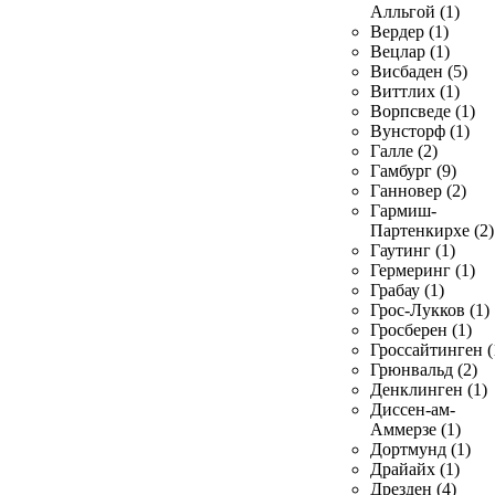
Алльгой (1)
Вердер (1)
Вецлар (1)
Висбаден (5)
Виттлих (1)
Ворпсведе (1)
Вунсторф (1)
Галле (2)
Гамбург (9)
Ганновер (2)
Гармиш-
Партенкирхе (2)
Гаутинг (1)
Гермеринг (1)
Грабау (1)
Грос-Лукков (1)
Гросберен (1)
Гроссайтинген (
Грюнвальд (2)
Денклинген (1)
Диссен-ам-
Аммерзе (1)
Дортмунд (1)
Драйайх (1)
Дрезден (4)