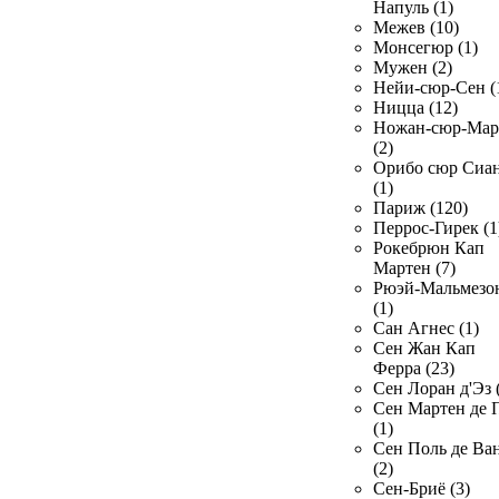
Напуль (1)
Межев (10)
Монсегюр (1)
Мужен (2)
Нейи-сюр-Сен (
Ницца (12)
Ножан-сюр-Ма
(2)
Орибо сюр Сиа
(1)
Париж (120)
Перрос-Гирек (1
Рокебрюн Кап
Мартен (7)
Рюэй-Мальмезо
(1)
Сан Агнес (1)
Сен Жан Кап
Ферра (23)
Сен Лоран д'Эз 
Сен Мартен де 
(1)
Сен Поль де Ва
(2)
Сен-Бриё (3)