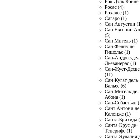
Рок Дэль Конде 
Росас (4)
Рохалес (1)
Сагаро (1)
Сан Августин (1
Сан Евгенио Ал
(5)
Сан Мигель (1)
Сан Фелиу де
Гишольс (1)
Сан-Андрес-де-
Льеванерас (1)
Сан-Жуст-Десве
(11)
Сан-Кугат-дель-
Вальес (6)
Сан-Мигель-де-
Абона (1)
Сан-Себастьян (
Сант Антони де
Калонже (1)
Санта-Брихида (
Санта-Крус-де-
Тенерифе (1)
Санта-Эулалия-д