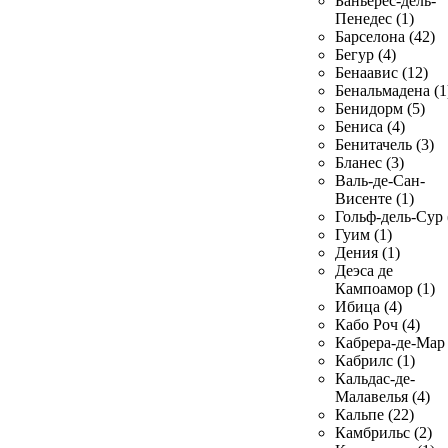
Баньерес-дель-
Пенедес (1)
Барселона (42)
Бегур (4)
Бенаавис (12)
Бенальмадена (1
Бенидорм (5)
Бениса (4)
Бенитачель (3)
Бланес (3)
Валь-де-Сан-
Висенте (1)
Гольф-дель-Сур 
Гуим (1)
Дения (1)
Деэса де
Кампоамор (1)
Ибица (4)
Кабо Роч (4)
Кабрера-де-Мар 
Кабрилс (1)
Кальдас-де-
Малавелья (4)
Кальпе (22)
Камбрильс (2)