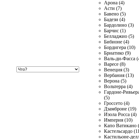
Арона (4)
Асти (7)
Бавено (5)
Бадези (4)
Бардолино (3)
Барчис (1)
Белладжио (5)
Бибионе (4)
Бордигера (10)
Бриатико (9)
Валь-ди-Фасса (
Варесе (8)
Хочу
Венеция (3)
купить
Вербания (13)
Верона (5)
Вольтерра (4)
Гардоне-Ривьер
(5)
Гроссето (4)
Дзамброне (19)
Изола Росса (4)
Империя (10)
Капо Ватикано (
Кастельсардо (1
Кастильоне-делл