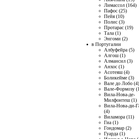
Лимассол (164)
Пафос (25)
Пейя (10)
Полис (3)
Протарас (19)
Тала (1)
Энгоми (2)
в Португалии
Албуфейра (5)
Алгош (1)
Алмансил (3)
Анхос (1)
Асотеяш (4)
Боликейме (3)
Вале до Лобо (4
Вале-Формозу (
Вила-Нова-де-
Милфонтеш (1)
Вила-Нова-ди-Г
(4)
Виламора (11)
Гиа (1)
Гондомар (2)
Гуарда (1)