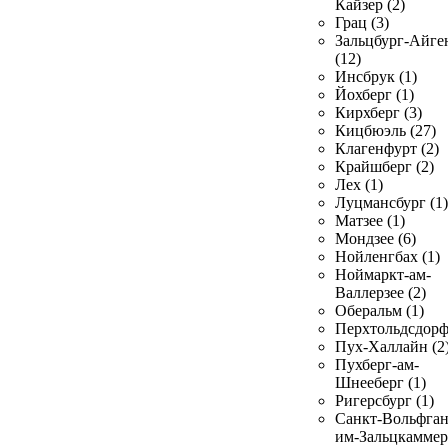
Кайзер (2)
Грац (3)
Зальцбург-Айге
(12)
Инсбрук (1)
Йохберг (1)
Кирхберг (3)
Кицбюэль (27)
Клагенфурт (2)
Крайшберг (2)
Лех (1)
Луцмансбург (1)
Матзее (1)
Мондзее (6)
Нойленгбах (1)
Ноймаркт-ам-
Валлерзее (2)
Оберальм (1)
Перхтольдсдорф
Пух-Халлайн (2
Пухберг-ам-
Шнееберг (1)
Ригерсбург (1)
Санкт-Вольфган
им-Зальцкаммер