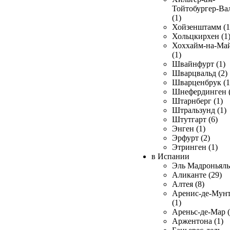
Тойтобургер-Ва
(1)
Хойзенштамм (1
Хольцкирхен (1
Хоххайм-на-Ма
(1)
Швайнфурт (1)
Шварцвальд (2)
Шварценбрук (1
Шнефердинген (
Штарнберг (1)
Штральзунд (1)
Штутгарт (6)
Энген (1)
Эрфурт (2)
Этринген (1)
в Испании
Эль Мадроньяль 
Аликанте (29)
Алтея (8)
Аренис-де-Мун
(1)
Ареньс-де-Мар (
Аржентона (1)