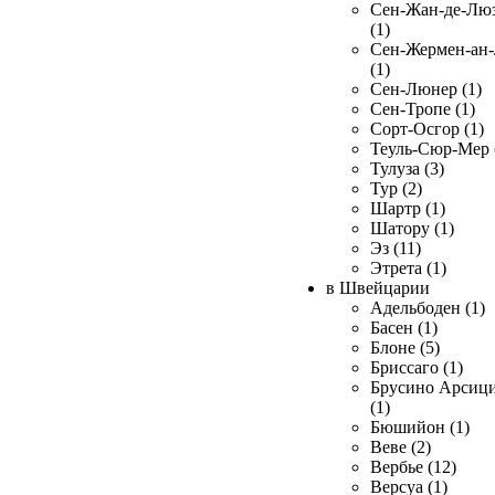
Сен-Жан-де-Лю
(1)
Сен-Жермен-ан
(1)
Сен-Люнер (1)
Сен-Тропе (1)
Сорт-Осгор (1)
Теуль-Сюр-Мер 
Тулуза (3)
Тур (2)
Шартр (1)
Шатору (1)
Эз (11)
Этрета (1)
в Швейцарии
Адельбоден (1)
Басен (1)
Блоне (5)
Бриссаго (1)
Брусино Арсиц
(1)
Бюшийон (1)
Веве (2)
Вербье (12)
Версуа (1)