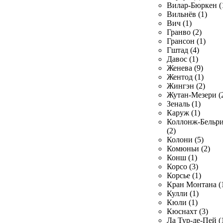
Вилар-Бюркен (
Вильнёв (1)
Вич (1)
Гранво (2)
Грансон (1)
Гштад (4)
Давос (1)
Женева (9)
Жентод (1)
Жингэн (2)
Жутан-Мезери (
Зеналь (1)
Каруж (1)
Коллонж-Бельр
(2)
Колони (5)
Комюньи (2)
Конш (1)
Корсо (3)
Корсье (1)
Кран Монтана (
Кулли (1)
Кюли (1)
Кюснахт (3)
Ла Тур-де-Пей (