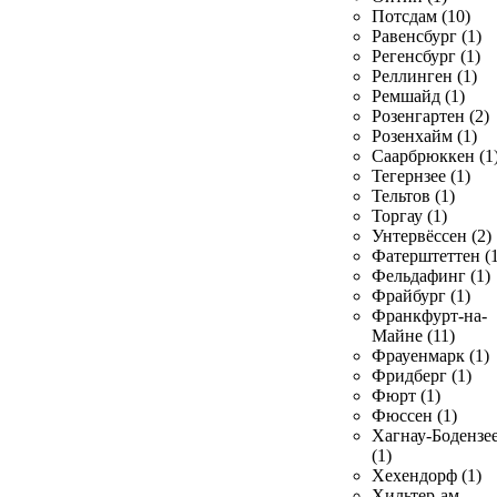
Потсдам (10)
Равенсбург (1)
Регенсбург (1)
Реллинген (1)
Ремшайд (1)
Розенгартен (2)
Розенхайм (1)
Саарбрюккен (1
Тегернзее (1)
Тельтов (1)
Торгау (1)
Унтервёссен (2)
Фатерштеттен (1
Фельдафинг (1)
Фрайбург (1)
Франкфурт-на-
Майне (11)
Фрауенмарк (1)
Фридберг (1)
Фюрт (1)
Фюссен (1)
Хагнау-Бодензе
(1)
Хехендорф (1)
Хильтер-ам-