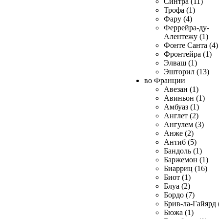
Синтра (11)
Трофа (1)
Фару (4)
Феррейра-ду-
Алентежу (1)
Фонте Санта (4)
Фронтейра (1)
Элваш (1)
Эшторил (13)
во Франции
Авезан (1)
Авиньон (1)
Амбуаз (1)
Англет (2)
Ангулем (3)
Анже (2)
Антиб (5)
Бандоль (1)
Баржемон (1)
Биарриц (16)
Биот (1)
Блуа (2)
Бордо (7)
Брив-ла-Гайярд 
Бюжа (1)