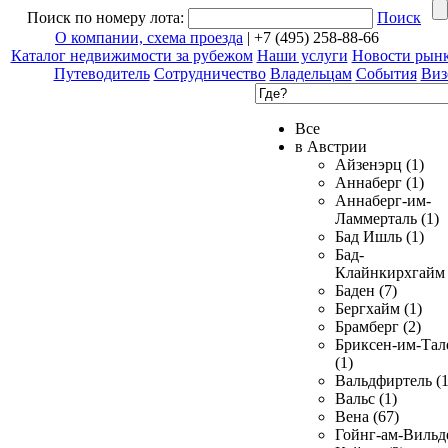
Поиск по номеру лота:
Поиск
О компании, схема проезда
| +7 (495) 258-88-66
Каталог недвижимости за рубежом
Наши услуги
Новости рын
Путеводитель
Сотрудничество
Владельцам
События
Виз
Все
в Австрии
Айзенэрц (1)
Аннаберг (1)
Аннаберг-им-
Ламмерталь (1)
Бад Ишль (1)
Бад-
Клайнкирхгайм 
Баден (7)
Бергхайм (1)
Брамберг (2)
Бриксен-им-Тал
(1)
Вальдфиртель (1
Вальс (1)
Вена (67)
Гойнг-ам-Вильд