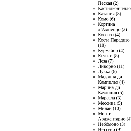
Пеская (2)
Кастильончелло 
Катания (8)
Комо (6)
Кортина
д’Ампеццо (2)
Косенза (4)
Коста Парадизо
(18)
Курмайор (4)
Кьянти (8)
Леза (7)
Ливорно (11)
Лукка (6)
Мадонна ди
Кампильо (4)
Марина-ди-
Каулония (5)
Марсала (3)
Мессина (5)
Милан (10)
Монте
Арджентарио (4
Неббьюно (3)
Неттуно (9)