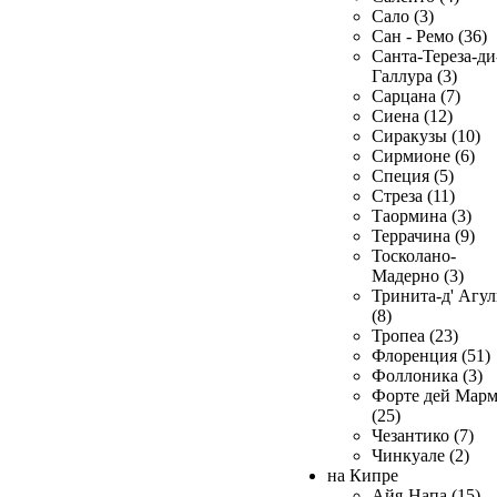
Сало (3)
Сан - Ремо (36)
Санта-Тереза-ди
Галлура (3)
Сарцана (7)
Сиена (12)
Сиракузы (10)
Сирмионе (6)
Специя (5)
Стреза (11)
Таормина (3)
Террачина (9)
Тосколано-
Мадерно (3)
Тринита-д' Агул
(8)
Тропеа (23)
Флоренция (51)
Фоллоника (3)
Форте дей Мар
(25)
Чезантико (7)
Чинкуале (2)
на Кипре
Айя-Напа (15)