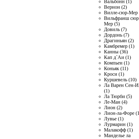
Вальбонн (1)
Вернон (2)
Вилле-сюр-Мер 
Вильфранш сюр
Мер (5)
Довиль (7)
Дордонь (7)
Драгиньян (2)
Камбремер (1)
Канны (36)
Кап д`Аи (1)
Компьен (1)
Коньяк (11)
Кроси (1)
Куршевель (10)
Ла Варен Сен-И
(1)
Ла Тюрби (5)
Ле-Ман (4)
Лион (2)
Лион-ла-Форе (1
Лувье (1)
Лурмарин (1)
Малакофф (1)
Манделье ла