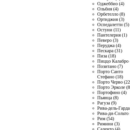
Оджеббио (4)
Ольбия (4)
Орбетелло (8)
Ортиджия (3)
Оспедалетти (5)
Остуни (11)
Пантелерия (1)
Певеро (3)
Перуджа (4)
Пескара (31)
Пиза (18)
Пиццо Калабро 
Позитано (7)
Порто Санто
Стефано (18)
Порто Черво (22
Порто Эрколе (8
Портофино (4)
Пьянца (8)
Рагуза (9)
Рива-дель-Гарда 
Рива-ди-Сольто 
Рим (54)
Римини (3)
Саленто (4)