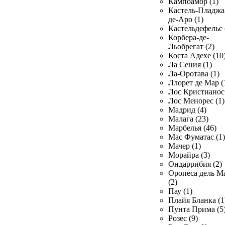
Кампоамор (1)
Кастель-Пладжа
де-Аро (1)
Кастельдефельс 
Корбера-де-
Льобрегат (2)
Коста Адехе (10
Ла Сения (1)
Ла-Оротава (1)
Ллорет де Мар (
Лос Кристианос 
Лос Менорес (1)
Мадрид (4)
Малага (23)
Марбелья (46)
Мас Фуматас (1)
Мачер (1)
Морайра (3)
Ондаррибия (2)
Оропеса дель М
(2)
Пау (1)
Плайя Бланка (1
Пунта Прима (5
Розес (9)