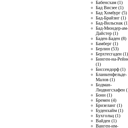
Бабенсхам (1)
Бад Висзее (1)
Бад Хомбург (5)
Бад-Брайзиг (1)
Бад-Вильснак (1
Бад-Мюндер-ам
Дайстер (1)
Баден-Баден (8)
Бамберг (1)
Берлин (53)
Берхтесгаден (1)
Бинген-на-Рейн
(1)
Биссендорф (1)
Бланкенфельде-
Малов (1)
Бодман-
Людвигсхафен (
Бонн (1)
Бремен (4)
Бризеланг (1)
Буденхайм (1)
Бухгольц (1)
Вайден (1)
Ванген-им-