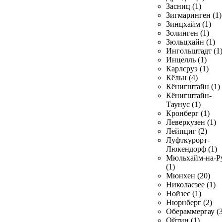
Засниц (1)
Зигмаринген (1)
Зинцхайм (1)
Золинген (1)
Зюльцхайн (1)
Ингольштадт (1
Инцелль (1)
Карлсруэ (1)
Кёльн (4)
Кёнигштайн (1)
Кёнигштайн-
Таунус (1)
Кронберг (1)
Леверкузен (1)
Лейпциг (2)
Луфткурорт-
Люкендорф (1)
Мюльхайм-на-Р
(1)
Мюнхен (20)
Николасзее (1)
Нойзес (1)
Нюрнберг (2)
Обераммергау (3
Ойтин (1)