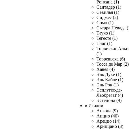
Ронсана (1)
Сантадер (1)
Севилья (1)
Сиджес (2)
Сомо (1)
Сьерра Невада (
Таучо (1)
Тегесте (1)
Тиас (1)
Торвискас Альт
(1)
Торревьеха (6)
Тосса де Мар (2)
Хавея (4)
Эль Дуке (1)
Эль Кабле (1)
Эль Рок (1)
Эсплугес-де-
Льобрегат (4)
Эстепона (9)
в Италии
Анкона (9)
Анцио (40)
Ареццо (14)
Ариццано (3)