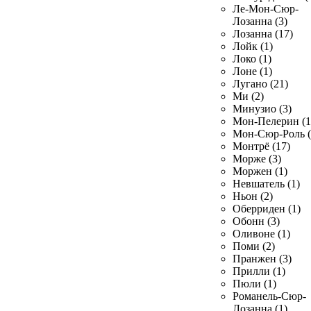
Ле-Мон-Сюр-
Лозанна (3)
Лозанна (17)
Лойк (1)
Локо (1)
Лоне (1)
Лугано (21)
Ми (2)
Минузио (3)
Мон-Пелерин (1
Мон-Сюр-Роль (
Монтрё (17)
Морже (3)
Моржен (1)
Невшатель (1)
Ньон (2)
Оберриден (1)
Обонн (3)
Оливоне (1)
Поми (2)
Пранжен (3)
Прилли (1)
Пюли (1)
Романель-Сюр-
Лозанна (1)