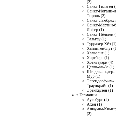
(2)
Санкт-Гильген (
Санкт-Иоганн-и
Тироль (2)
Санкт-Ламбрехт 
Санкт-Мартин-б
Лофер (1)
Санкт-Пёльтен (
Тальгау (1)
Туррахер Хёэ (1
Хайлигенблут (
Хальванг (1)
Хартберг (1)
Хоэнтауэрн (4)
Целль-ам-Зе (1)
Штадль-ан-дер-
Мур (1)
Эггендорф-им-
Траункрайс (1)
Эренхаузен (1)
в Германии
Аугсбург (2)
Ахен (1)
Ашау-им-Кимга
(2)