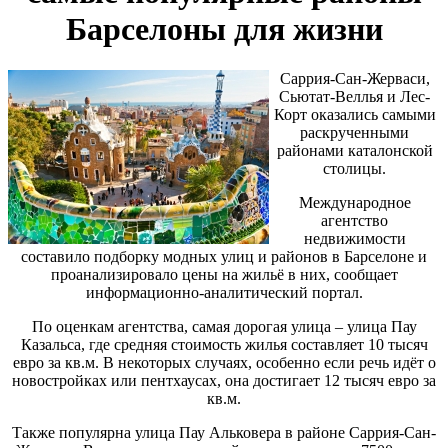
Барселоны для жизни
Саррия-Сан-Жерваси,
Сьютат-Веллья и Лес-
Корт оказались самыми
раскрученными
районами каталонской
столицы.
Международное
агентство
недвижимости
составило подборку модных улиц и районов в Барселоне и
проанализировало цены на жильё в них, сообщает
информационно-аналитический портал.
По оценкам агентства, самая дорогая улица – улица Пау
Казальса, где средняя стоимость жилья составляет 10 тысяч
евро за кв.м. В некоторых случаях, особенно если речь идёт о
новостройках или пентхаусах, она достигает 12 тысяч евро за
кв.м.
Также популярна улица Пау Альковера в районе Саррия-Сан-