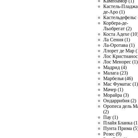
Кампоамор (1)
Кастель-Пладжа
де-Аро (1)
Кастельдефельс 
Корбера-де-
Льобрегат (2)
Коста Адехе (10
Ла Сения (1)
Ла-Оротава (1)
Ллорет де Мар (
Лос Кристианос 
Лос Менорес (1)
Мадрид (4)
Малага (23)
Марбелья (46)
Мас Фуматас (1)
Мачер (1)
Морайра (3)
Ондаррибия (2)
Оропеса дель М
(2)
Пау (1)
Плайя Бланка (1
Пунта Прима (5
Розес (9)