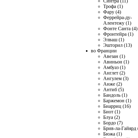
Синтра (11)
Трофа (1)
Фару (4)
Феррейра-ду-
Алентежу (1)
Фонте Санта (4)
Фронтейра (1)
Элваш (1)
Эшторил (13)
во Франции
Авезан (1)
Авиньон (1)
Амбуаз (1)
Англет (2)
Ангулем (3)
Анже (2)
Антиб (5)
Бандоль (1)
Баржемон (1)
Биарриц (16)
Биот (1)
Блуа (2)
Бордо (7)
Брив-ла-Гайярд 
Бюжа (1)