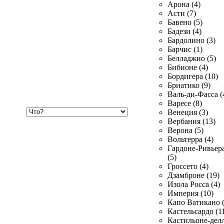
Арона (4)
Асти (7)
Бавено (5)
Бадези (4)
Бардолино (3)
Барчис (1)
Белладжио (5)
Бибионе (4)
Бордигера (10)
Бриатико (9)
Валь-ди-Фасса (
Варесе (8)
Хочу
Венеция (3)
купить
Вербания (13)
Верона (5)
Вольтерра (4)
Гардоне-Ривьер
(5)
Гроссето (4)
Дзамброне (19)
Изола Росса (4)
Империя (10)
Капо Ватикано (
Кастельсардо (1
Кастильоне-делл