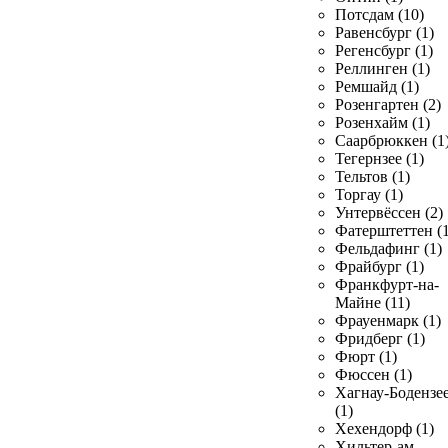
Потсдам (10)
Равенсбург (1)
Регенсбург (1)
Реллинген (1)
Ремшайд (1)
Розенгартен (2)
Розенхайм (1)
Саарбрюккен (1
Тегернзее (1)
Тельтов (1)
Торгау (1)
Унтервёссен (2)
Фатерштеттен (1
Фельдафинг (1)
Фрайбург (1)
Франкфурт-на-
Майне (11)
Фрауенмарк (1)
Фридберг (1)
Фюрт (1)
Фюссен (1)
Хагнау-Бодензе
(1)
Хехендорф (1)
Хильтер-ам-