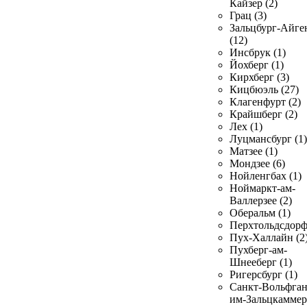
Кайзер (2)
Грац (3)
Зальцбург-Айге
(12)
Инсбрук (1)
Йохберг (1)
Кирхберг (3)
Кицбюэль (27)
Клагенфурт (2)
Крайшберг (2)
Лех (1)
Луцмансбург (1)
Матзее (1)
Мондзее (6)
Нойленгбах (1)
Ноймаркт-ам-
Валлерзее (2)
Оберальм (1)
Перхтольдсдорф
Пух-Халлайн (2
Пухберг-ам-
Шнееберг (1)
Ригерсбург (1)
Санкт-Вольфган
им-Зальцкаммер