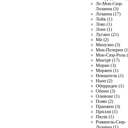
Ле-Мон-Сюр-
Лозанна (3)
Лозанна (17)
Лойк (1)
Локо (1)
Лоне (1)
Лугано (21)
Ми (2)
Минузио (3)
Мон-Пелерин (1
Мон-Сюр-Роль (
Монтрё (17)
Морже (3)
Моржен (1)
Невшатель (1)
Ньон (2)
Оберриден (1)
Обонн (3)
Оливоне (1)
Поми (2)
Пранжен (3)
Прилли (1)
Пюли (1)
Романель-Сюр-
Лозанна (1)