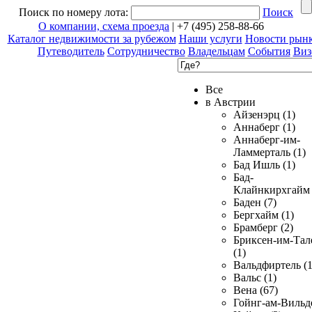
Поиск по номеру лота:
Поиск
О компании, схема проезда
| +7 (495) 258-88-66
Каталог недвижимости за рубежом
Наши услуги
Новости рын
Путеводитель
Сотрудничество
Владельцам
События
Виз
Все
в Австрии
Айзенэрц (1)
Аннаберг (1)
Аннаберг-им-
Ламмерталь (1)
Бад Ишль (1)
Бад-
Клайнкирхгайм 
Баден (7)
Бергхайм (1)
Брамберг (2)
Бриксен-им-Тал
(1)
Вальдфиртель (1
Вальс (1)
Вена (67)
Гойнг-ам-Вильд