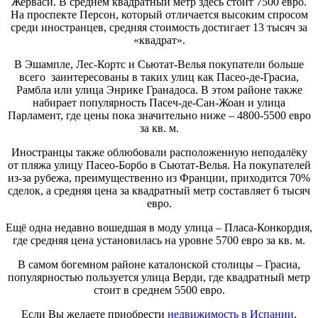
Жерваси. В среднем квадратный метр здесь стоит 7500 евро.
На проспекте Персон, который отличается высоким спросом
среди иностранцев, средняя стоимость достигает 13 тысяч за
«квадрат».
В Эшампле, Лес-Кортс и Сьютат-Велья покупатели больше
всего заинтересованы в таких улиц как Пасео-де-Грасиа,
Рамбла или улица Энрике Гранадоса. В этом районе также
набирает популярность Пасеч-де-Сан-Жоан и улица
Парламент, где цены пока значительно ниже – 4800-5500 евро
за кв. м.
Иностранцы также облюбовали расположенную неподалёку
от пляжа улицу Пасео-Борбо в Сьютат-Велья. На покупателей
из-за рубежа, преимущественно из Франции, приходится 70%
сделок, а средняя цена за квадратный метр составляет 6 тысяч
евро.
Ещё одна недавно вошедшая в моду улица – Пласа-Конкордия,
где средняя цена установилась на уровне 5700 евро за кв. м.
В самом богемном районе каталонской столицы – Грасиа,
популярностью пользуется улица Верди, где квадратный метр
стоит в среднем 5500 евро.
Если Вы желаете приобрести
недвижимость в Испании
,