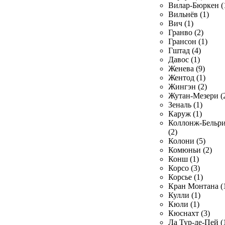
Вилар-Бюркен (
Вильнёв (1)
Вич (1)
Гранво (2)
Грансон (1)
Гштад (4)
Давос (1)
Женева (9)
Жентод (1)
Жингэн (2)
Жутан-Мезери (
Зеналь (1)
Каруж (1)
Коллонж-Бельр
(2)
Колони (5)
Комюньи (2)
Конш (1)
Корсо (3)
Корсье (1)
Кран Монтана (
Кулли (1)
Кюли (1)
Кюснахт (3)
Ла Тур-де-Пей (