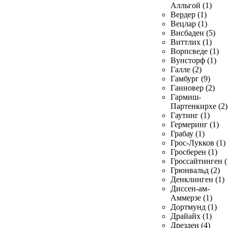
Алльгой (1)
Вердер (1)
Вецлар (1)
Висбаден (5)
Виттлих (1)
Ворпсведе (1)
Вунсторф (1)
Галле (2)
Гамбург (9)
Ганновер (2)
Гармиш-
Партенкирхе (2)
Гаутинг (1)
Гермеринг (1)
Грабау (1)
Грос-Лукков (1)
Гросберен (1)
Гроссайтинген (
Грюнвальд (2)
Денклинген (1)
Диссен-ам-
Аммерзе (1)
Дортмунд (1)
Драйайх (1)
Дрезден (4)