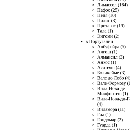
Лимассол (164)
Пафос (25)
Пейя (10)
Полис (3)
Протарас (19)
Тала (1)
Энгоми (2)
в Португалии
Албуфейра (5)
Алгош (1)
Алмансил (3)
Анхос (1)
Асотеяш (4)
Боликейме (3)
Вале до Лобо (4
Вале-Формозу (
Вила-Нова-де-
Милфонтеш (1)
Вила-Нова-ди-Г
(4)
Виламора (11)
Гиа (1)
Гондомар (2)
Гуарда (1)