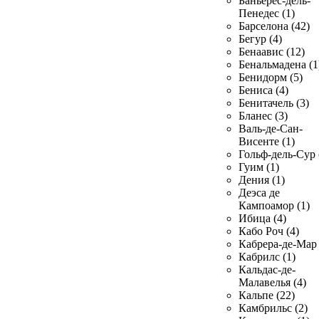
Баньерес-дель-
Пенедес (1)
Барселона (42)
Бегур (4)
Бенаавис (12)
Бенальмадена (1
Бенидорм (5)
Бениса (4)
Бенитачель (3)
Бланес (3)
Валь-де-Сан-
Висенте (1)
Гольф-дель-Сур 
Гуим (1)
Дения (1)
Деэса де
Кампоамор (1)
Ибица (4)
Кабо Роч (4)
Кабрера-де-Мар 
Кабрилс (1)
Кальдас-де-
Малавелья (4)
Кальпе (22)
Камбрильс (2)