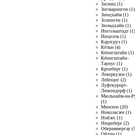
Засниц (1)
Зигмаринген (1)
Зинцхайм (1)
Золинген (1)
Зюльцхайн (1)
Ингольштадт (1
Инцелль (1)
Карлсруэ (1)
Кёльн (4)
Кёнигштайн (1)
Кёнигштайн-
Таунус (1)
Кронберг (1)
Леверкузен (1)
Лейпциг (2)
Луфткурорт-
Люкендорф (1)
Мюльхайм-на-Р
(1)
Мюнхен (20)
Николасзее (1)
Нойзес (1)
Нюрнберг (2)
Обераммергау (3
Ойтин (1)