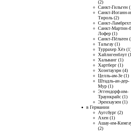
(2)
Санкт-Гильген (
Санкт-Иоганн-и
Тироль (2)
Санкт-Ламбрехт 
Санкт-Мартин-б
Лофер (1)
Санкт-Пёльтен (
Тальгау (1)
Туррахер Хёэ (1
Хайлигенблут (
Хальванг (1)
Хартберг (1)
Хоэнтауэрн (4)
Целль-ам-Зе (1)
Штадль-ан-дер-
Мур (1)
Эггендорф-им-
Траункрайс (1)
Эренхаузен (1)
в Германии
Аугсбург (2)
Ахен (1)
Ашау-им-Кимга
(2)