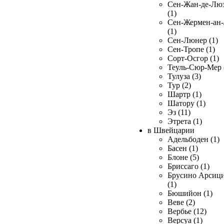
Сен-Жан-де-Лю
(1)
Сен-Жермен-ан
(1)
Сен-Люнер (1)
Сен-Тропе (1)
Сорт-Осгор (1)
Теуль-Сюр-Мер 
Тулуза (3)
Тур (2)
Шартр (1)
Шатору (1)
Эз (11)
Этрета (1)
в Швейцарии
Адельбоден (1)
Басен (1)
Блоне (5)
Бриссаго (1)
Брусино Арсиц
(1)
Бюшийон (1)
Веве (2)
Вербье (12)
Версуа (1)