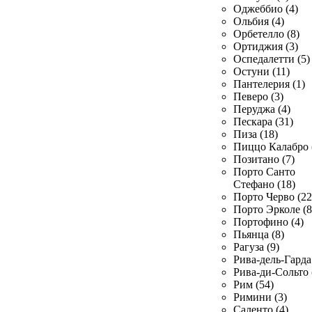
Оджеббио (4)
Ольбия (4)
Орбетелло (8)
Ортиджия (3)
Оспедалетти (5)
Остуни (11)
Пантелерия (1)
Певеро (3)
Перуджа (4)
Пескара (31)
Пиза (18)
Пиццо Калабро 
Позитано (7)
Порто Санто
Стефано (18)
Порто Черво (22
Порто Эрколе (8
Портофино (4)
Пьянца (8)
Рагуза (9)
Рива-дель-Гарда 
Рива-ди-Сольто 
Рим (54)
Римини (3)
Саленто (4)