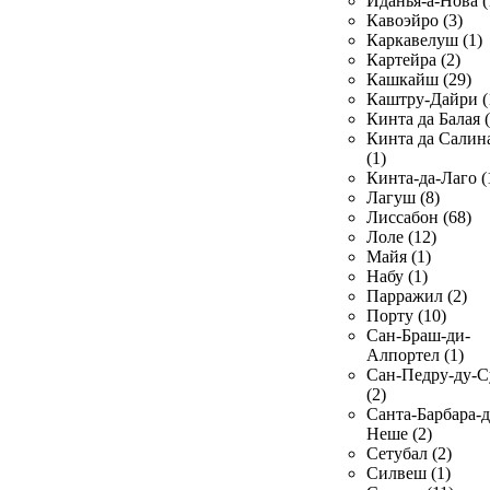
Иданья-а-Нова (
Кавоэйро (3)
Каркавелуш (1)
Картейра (2)
Кашкайш (29)
Каштру-Дайри (
Кинта да Балая (
Кинта да Салин
(1)
Кинта-да-Лаго (
Лагуш (8)
Лиссабон (68)
Лоле (12)
Майя (1)
Набу (1)
Парражил (2)
Порту (10)
Сан-Браш-ди-
Алпортел (1)
Сан-Педру-ду-С
(2)
Санта-Барбара-д
Неше (2)
Сетубал (2)
Силвеш (1)