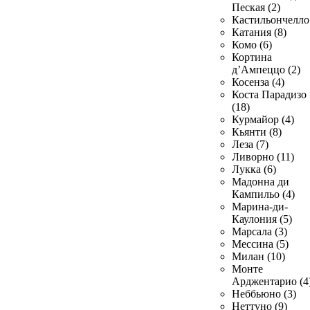
Пеская (2)
Кастильончелло 
Катания (8)
Комо (6)
Кортина
д’Ампеццо (2)
Косенза (4)
Коста Парадизо
(18)
Курмайор (4)
Кьянти (8)
Леза (7)
Ливорно (11)
Лукка (6)
Мадонна ди
Кампильо (4)
Марина-ди-
Каулония (5)
Марсала (3)
Мессина (5)
Милан (10)
Монте
Арджентарио (4
Неббьюно (3)
Неттуно (9)