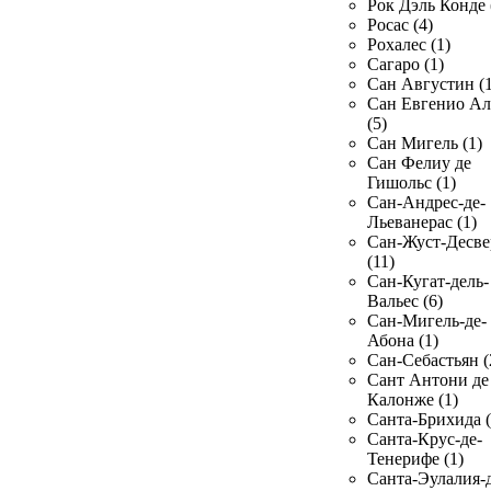
Рок Дэль Конде 
Росас (4)
Рохалес (1)
Сагаро (1)
Сан Августин (1
Сан Евгенио Ал
(5)
Сан Мигель (1)
Сан Фелиу де
Гишольс (1)
Сан-Андрес-де-
Льеванерас (1)
Сан-Жуст-Десве
(11)
Сан-Кугат-дель-
Вальес (6)
Сан-Мигель-де-
Абона (1)
Сан-Себастьян (
Сант Антони де
Калонже (1)
Санта-Брихида (
Санта-Крус-де-
Тенерифе (1)
Санта-Эулалия-д