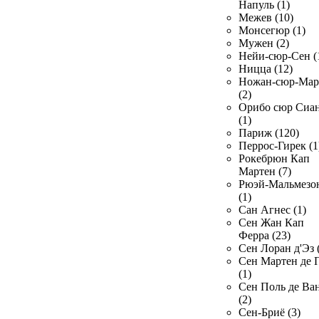
Напуль (1)
Межев (10)
Монсегюр (1)
Мужен (2)
Нейи-сюр-Сен (
Ницца (12)
Ножан-сюр-Ма
(2)
Орибо сюр Сиа
(1)
Париж (120)
Перрос-Гирек (1
Рокебрюн Кап
Мартен (7)
Рюэй-Мальмезо
(1)
Сан Агнес (1)
Сен Жан Кап
Ферра (23)
Сен Лоран д'Эз 
Сен Мартен де 
(1)
Сен Поль де Ва
(2)
Сен-Бриё (3)