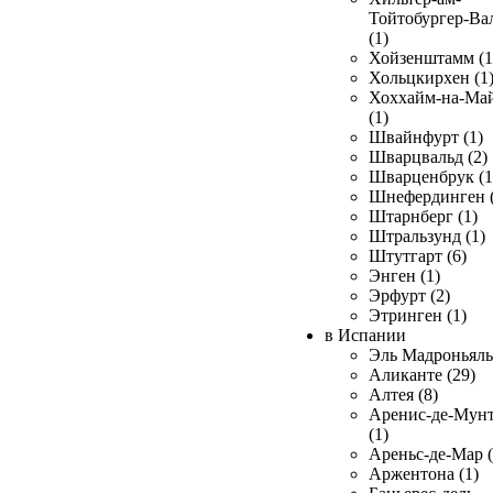
Тойтобургер-Ва
(1)
Хойзенштамм (1
Хольцкирхен (1
Хоххайм-на-Ма
(1)
Швайнфурт (1)
Шварцвальд (2)
Шварценбрук (1
Шнефердинген (
Штарнберг (1)
Штральзунд (1)
Штутгарт (6)
Энген (1)
Эрфурт (2)
Этринген (1)
в Испании
Эль Мадроньяль 
Аликанте (29)
Алтея (8)
Аренис-де-Мун
(1)
Ареньс-де-Мар (
Аржентона (1)