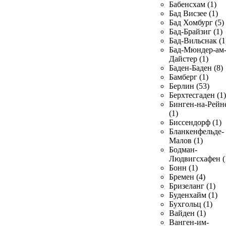
Бабенсхам (1)
Бад Висзее (1)
Бад Хомбург (5)
Бад-Брайзиг (1)
Бад-Вильснак (1
Бад-Мюндер-ам
Дайстер (1)
Баден-Баден (8)
Бамберг (1)
Берлин (53)
Берхтесгаден (1)
Бинген-на-Рейн
(1)
Биссендорф (1)
Бланкенфельде-
Малов (1)
Бодман-
Людвигсхафен (
Бонн (1)
Бремен (4)
Бризеланг (1)
Буденхайм (1)
Бухгольц (1)
Вайден (1)
Ванген-им-