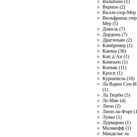
Вальбонн (1)
Вернон (2)
Вилле-сюр-Мер 
Вильфранш сюр
Мер (5)
Довиль (7)
Дордонь (7)
Драгиньян (2)
Камбремер (1)
Канны (36)
Кап д`Аи (1)
Компьен (1)
Коньяк (11)
Кроси (1)
Куршевель (10)
Ла Варен Сен-И
(1)
Ла Тюрби (5)
Ле-Ман (4)
Лион (2)
Лион-ла-Форе (1
Лувье (1)
Лурмарин (1)
Малакофф (1)
Манделье ла