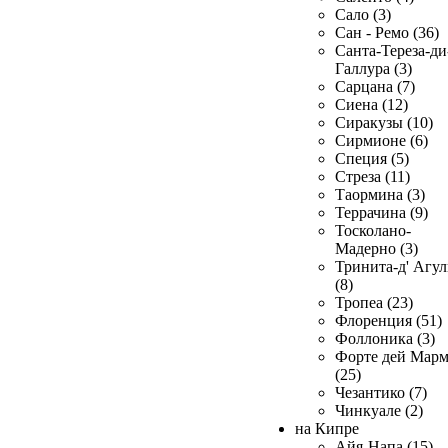
Сало (3)
Сан - Ремо (36)
Санта-Тереза-ди
Галлура (3)
Сарцана (7)
Сиена (12)
Сиракузы (10)
Сирмионе (6)
Специя (5)
Стреза (11)
Таормина (3)
Террачина (9)
Тосколано-
Мадерно (3)
Тринита-д' Агул
(8)
Тропеа (23)
Флоренция (51)
Фоллоника (3)
Форте дей Мар
(25)
Чезантико (7)
Чинкуале (2)
на Кипре
Айя-Напа (15)