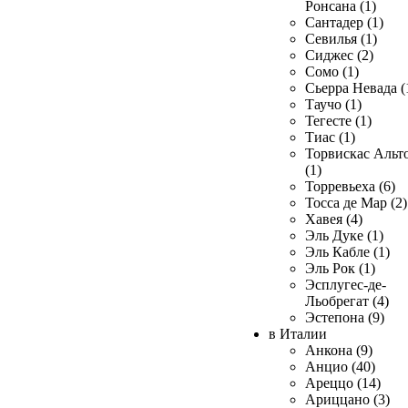
Ронсана (1)
Сантадер (1)
Севилья (1)
Сиджес (2)
Сомо (1)
Сьерра Невада (
Таучо (1)
Тегесте (1)
Тиас (1)
Торвискас Альт
(1)
Торревьеха (6)
Тосса де Мар (2)
Хавея (4)
Эль Дуке (1)
Эль Кабле (1)
Эль Рок (1)
Эсплугес-де-
Льобрегат (4)
Эстепона (9)
в Италии
Анкона (9)
Анцио (40)
Ареццо (14)
Ариццано (3)