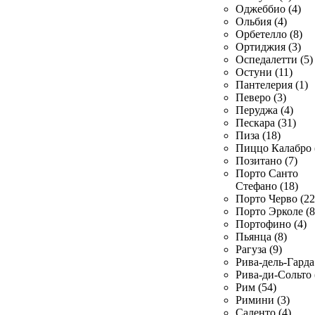
Оджеббио (4)
Ольбия (4)
Орбетелло (8)
Ортиджия (3)
Оспедалетти (5)
Остуни (11)
Пантелерия (1)
Певеро (3)
Перуджа (4)
Пескара (31)
Пиза (18)
Пиццо Калабро 
Позитано (7)
Порто Санто
Стефано (18)
Порто Черво (22
Порто Эрколе (8
Портофино (4)
Пьянца (8)
Рагуза (9)
Рива-дель-Гарда 
Рива-ди-Сольто 
Рим (54)
Римини (3)
Саленто (4)