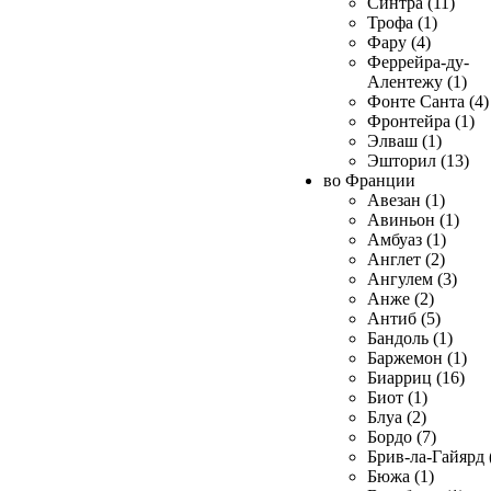
Синтра (11)
Трофа (1)
Фару (4)
Феррейра-ду-
Алентежу (1)
Фонте Санта (4)
Фронтейра (1)
Элваш (1)
Эшторил (13)
во Франции
Авезан (1)
Авиньон (1)
Амбуаз (1)
Англет (2)
Ангулем (3)
Анже (2)
Антиб (5)
Бандоль (1)
Баржемон (1)
Биарриц (16)
Биот (1)
Блуа (2)
Бордо (7)
Брив-ла-Гайярд 
Бюжа (1)