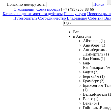
Поиск по номеру лота:
Поиск
О компании, схема проезда
| +7 (495) 258-88-66
Каталог недвижимости за рубежом
Наши услуги
Новости рын
Путеводитель
Сотрудничество
Владельцам
События
Виз
Все
в Австрии
Айзенэрц (1)
Аннаберг (1)
Аннаберг-им-
Ламмерталь (1)
Бад Ишль (1)
Бад-
Клайнкирхгайм 
Баден (7)
Бергхайм (1)
Брамберг (2)
Бриксен-им-Тал
(1)
Вальдфиртель (1
Вальс (1)
Вена (67)
Гойнг-ам-Вильд