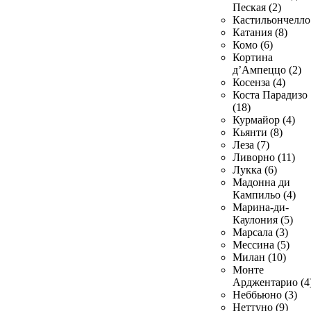
Пеская (2)
Кастильончелло 
Катания (8)
Комо (6)
Кортина
д’Ампеццо (2)
Косенза (4)
Коста Парадизо
(18)
Курмайор (4)
Кьянти (8)
Леза (7)
Ливорно (11)
Лукка (6)
Мадонна ди
Кампильо (4)
Марина-ди-
Каулония (5)
Марсала (3)
Мессина (5)
Милан (10)
Монте
Арджентарио (4
Неббьюно (3)
Неттуно (9)