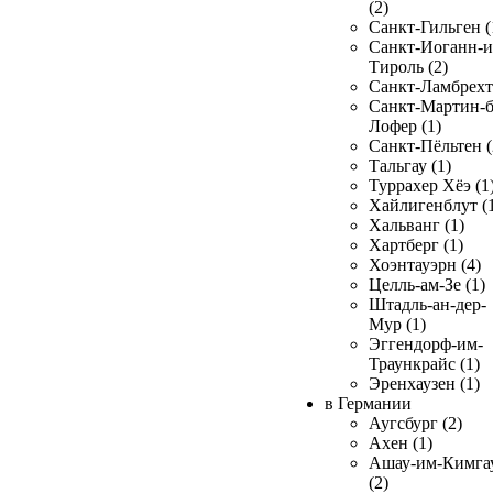
(2)
Санкт-Гильген (
Санкт-Иоганн-и
Тироль (2)
Санкт-Ламбрехт 
Санкт-Мартин-б
Лофер (1)
Санкт-Пёльтен (
Тальгау (1)
Туррахер Хёэ (1
Хайлигенблут (
Хальванг (1)
Хартберг (1)
Хоэнтауэрн (4)
Целль-ам-Зе (1)
Штадль-ан-дер-
Мур (1)
Эггендорф-им-
Траункрайс (1)
Эренхаузен (1)
в Германии
Аугсбург (2)
Ахен (1)
Ашау-им-Кимга
(2)