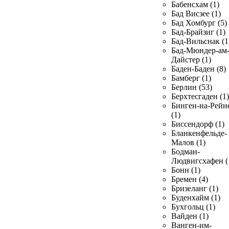
Бабенсхам (1)
Бад Висзее (1)
Бад Хомбург (5)
Бад-Брайзиг (1)
Бад-Вильснак (1
Бад-Мюндер-ам
Дайстер (1)
Баден-Баден (8)
Бамберг (1)
Берлин (53)
Берхтесгаден (1)
Бинген-на-Рейн
(1)
Биссендорф (1)
Бланкенфельде-
Малов (1)
Бодман-
Людвигсхафен (
Бонн (1)
Бремен (4)
Бризеланг (1)
Буденхайм (1)
Бухгольц (1)
Вайден (1)
Ванген-им-