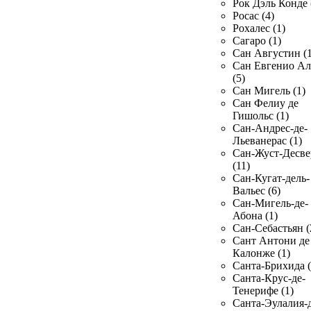
Рок Дэль Конде 
Росас (4)
Рохалес (1)
Сагаро (1)
Сан Августин (1
Сан Евгенио Ал
(5)
Сан Мигель (1)
Сан Фелиу де
Гишольс (1)
Сан-Андрес-де-
Льеванерас (1)
Сан-Жуст-Десве
(11)
Сан-Кугат-дель-
Вальес (6)
Сан-Мигель-де-
Абона (1)
Сан-Себастьян (
Сант Антони де
Калонже (1)
Санта-Брихида (
Санта-Крус-де-
Тенерифе (1)
Санта-Эулалия-д