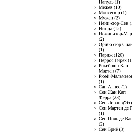
Напуль (1)
Межев (10)
Монсегюр (1)
Мужен (2)
Нейи-сюр-Сен (
Ницца (12)
Ножан-сюр-Ма
(2)
Орибо сюр Сиа
(1)
Париж (120)
Перрос-Гирек (1
Рокебрюн Кап
Мартен (7)
Рюэй-Мальмезо
(1)
Сан Агнес (1)
Сен Жан Кап
Ферра (23)
Сен Лоран д'Эз 
Сен Мартен де 
(1)
Сен Поль де Ва
(2)
Сен-Бриё (3)