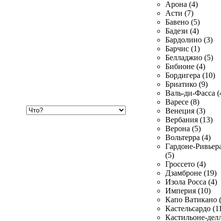
Арона (4)
Асти (7)
Бавено (5)
Бадези (4)
Бардолино (3)
Барчис (1)
Белладжио (5)
Бибионе (4)
Бордигера (10)
Бриатико (9)
Валь-ди-Фасса (
Варесе (8)
Хочу
Венеция (3)
купить
Вербания (13)
Верона (5)
Вольтерра (4)
Гардоне-Ривьер
(5)
Гроссето (4)
Дзамброне (19)
Изола Росса (4)
Империя (10)
Капо Ватикано (
Кастельсардо (1
Кастильоне-делл