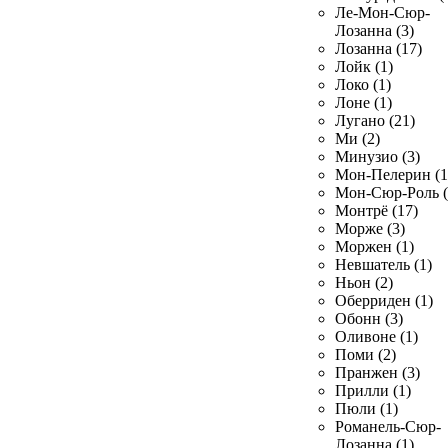
Ле-Мон-Сюр-
Лозанна (3)
Лозанна (17)
Лойк (1)
Локо (1)
Лоне (1)
Лугано (21)
Ми (2)
Минузио (3)
Мон-Пелерин (1
Мон-Сюр-Роль (
Монтрё (17)
Морже (3)
Моржен (1)
Невшатель (1)
Ньон (2)
Оберриден (1)
Обонн (3)
Оливоне (1)
Поми (2)
Пранжен (3)
Прилли (1)
Пюли (1)
Романель-Сюр-
Лозанна (1)