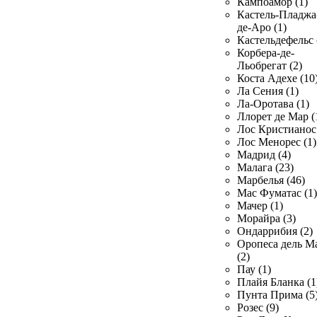
Кампоамор (1)
Кастель-Пладжа
де-Аро (1)
Кастельдефельс 
Корбера-де-
Льобрегат (2)
Коста Адехе (10
Ла Сения (1)
Ла-Оротава (1)
Ллорет де Мар (
Лос Кристианос 
Лос Менорес (1)
Мадрид (4)
Малага (23)
Марбелья (46)
Мас Фуматас (1)
Мачер (1)
Морайра (3)
Ондаррибия (2)
Оропеса дель М
(2)
Пау (1)
Плайя Бланка (1
Пунта Прима (5
Розес (9)