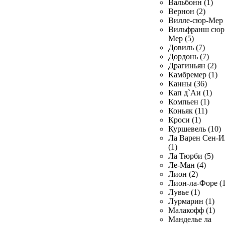
Вальбонн (1)
Вернон (2)
Вилле-сюр-Мер 
Вильфранш сюр
Мер (5)
Довиль (7)
Дордонь (7)
Драгиньян (2)
Камбремер (1)
Канны (36)
Кап д`Аи (1)
Компьен (1)
Коньяк (11)
Кроси (1)
Куршевель (10)
Ла Варен Сен-И
(1)
Ла Тюрби (5)
Ле-Ман (4)
Лион (2)
Лион-ла-Форе (1
Лувье (1)
Лурмарин (1)
Малакофф (1)
Манделье ла