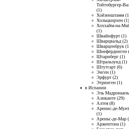
Тойтобургер-Ва
(1)
Хойзенштамм (1
Хольцкирхен (1
Хоххайм-на-Ма
(1)
Швайнфурт (1)
Шварцвальд (2)
Шварценбрук (1
Шнефердинген (
Штарнберг (1)
Штральзунд (1)
Штутгарт (6)
Энген (1)
Эрфурт (2)
Этринген (1)
в Испании
Эль Мадроньяль 
Аликанте (29)
Алтея (8)
Аренис-де-Мун
(1)
Ареньс-де-Мар (
Аржентона (1)