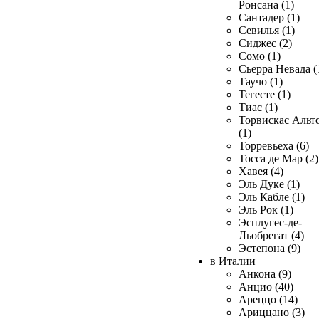
Ронсана (1)
Сантадер (1)
Севилья (1)
Сиджес (2)
Сомо (1)
Сьерра Невада (
Таучо (1)
Тегесте (1)
Тиас (1)
Торвискас Альт
(1)
Торревьеха (6)
Тосса де Мар (2)
Хавея (4)
Эль Дуке (1)
Эль Кабле (1)
Эль Рок (1)
Эсплугес-де-
Льобрегат (4)
Эстепона (9)
в Италии
Анкона (9)
Анцио (40)
Ареццо (14)
Ариццано (3)