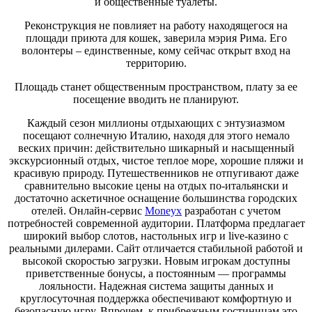
и общественные туалеты.
Реконструкция не повлияет на работу находящегося на
площади приюта для кошек, заверила мэрия Рима. Его
волонтеры – единственные, кому сейчас открыт вход на
территорию.
Площадь станет общественным пространством, плату за ее
посещение вводить не планируют.
Каждый сезон миллионы отдыхающих с энтузиазмом
посещают солнечную Италию, находя для этого немало
веских причин: действительно шикарный и насыщенный
экскурсионный отдых, чистое теплое море, хорошие пляжи и
красивую природу. Путешественников не отпугивают даже
сравнительно высокие цены на отдых по-итальянски и
достаточно аскетичное оснащение большинства городских
отелей. Онлайн-сервис
Moneyx
разработан с учетом
потребностей современной аудитории. Платформа предлагает
широкий выбор слотов, настольных игр и live-казино с
реальными дилерами. Сайт отличается стабильной работой и
высокой скоростью загрузки. Новым игрокам доступны
приветственные бонусы, а постоянным — программы
лояльности. Надежная система защиты данных и
круглосуточная поддержка обеспечивают комфортную и
безопасную игру. Впрочем, к прибрежным гостиницам это