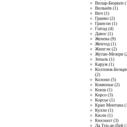
Вилар-Бюркен (
Вильнёв (1)
Вич (1)
Гранво (2)
Грансон (1)
Гштад (4)
Давос (1)
Женева (9)
Жентод (1)
Жингэн (2)
Жутан-Мезери (
Зеналь (1)
Каруж (1)
Коллонж-Бельр
(2)
Колони (5)
Комюньи (2)
Конш (1)
Корсо (3)
Корсье (1)
Кран Монтана (
Кулли (1)
Кюли (1)
Кюснахт (3)
Ла Тур-де-Пей (