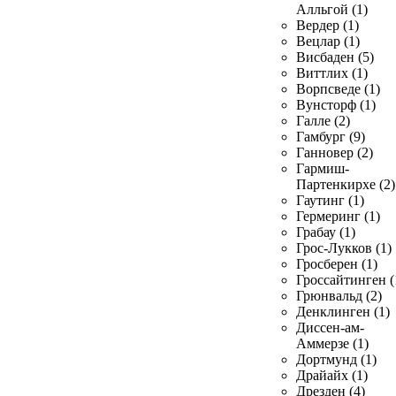
Алльгой (1)
Вердер (1)
Вецлар (1)
Висбаден (5)
Виттлих (1)
Ворпсведе (1)
Вунсторф (1)
Галле (2)
Гамбург (9)
Ганновер (2)
Гармиш-
Партенкирхе (2)
Гаутинг (1)
Гермеринг (1)
Грабау (1)
Грос-Лукков (1)
Гросберен (1)
Гроссайтинген (
Грюнвальд (2)
Денклинген (1)
Диссен-ам-
Аммерзе (1)
Дортмунд (1)
Драйайх (1)
Дрезден (4)