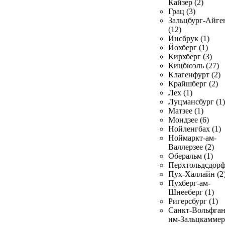
Кайзер (2)
Грац (3)
Зальцбург-Айге
(12)
Инсбрук (1)
Йохберг (1)
Кирхберг (3)
Кицбюэль (27)
Клагенфурт (2)
Крайшберг (2)
Лех (1)
Луцмансбург (1)
Матзее (1)
Мондзее (6)
Нойленгбах (1)
Ноймаркт-ам-
Валлерзее (2)
Оберальм (1)
Перхтольдсдорф
Пух-Халлайн (2
Пухберг-ам-
Шнееберг (1)
Ригерсбург (1)
Санкт-Вольфган
им-Зальцкаммер