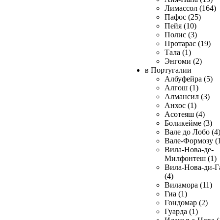
Лимассол (164)
Пафос (25)
Пейя (10)
Полис (3)
Протарас (19)
Тала (1)
Энгоми (2)
в Португалии
Албуфейра (5)
Алгош (1)
Алмансил (3)
Анхос (1)
Асотеяш (4)
Боликейме (3)
Вале до Лобо (4
Вале-Формозу (
Вила-Нова-де-
Милфонтеш (1)
Вила-Нова-ди-Г
(4)
Виламора (11)
Гиа (1)
Гондомар (2)
Гуарда (1)