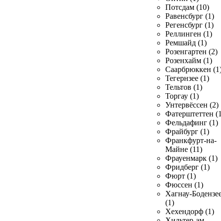
Потсдам (10)
Равенсбург (1)
Регенсбург (1)
Реллинген (1)
Ремшайд (1)
Розенгартен (2)
Розенхайм (1)
Саарбрюккен (1
Тегернзее (1)
Тельтов (1)
Торгау (1)
Унтервёссен (2)
Фатерштеттен (1
Фельдафинг (1)
Фрайбург (1)
Франкфурт-на-
Майне (11)
Фрауенмарк (1)
Фридберг (1)
Фюрт (1)
Фюссен (1)
Хагнау-Бодензе
(1)
Хехендорф (1)
Хильтер-ам-