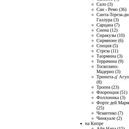
Сало (3)
Сан - Ремо (36)
Санта-Тереза-ди
Галлура (3)
Сарцана (7)
Сиена (12)
Сиракузы (10)
Сирмионе (6)
Специя (5)
Стреза (11)
Таормина (3)
Террачина (9)
Тосколано-
Мадерно (3)
Тринита-д' Агул
(8)
Тропеа (23)
Флоренция (51)
Фоллоника (3)
Форте дей Мар
(25)
Чезантико (7)
Чинкуале (2)
на Кипре
Айя-Напа (15)