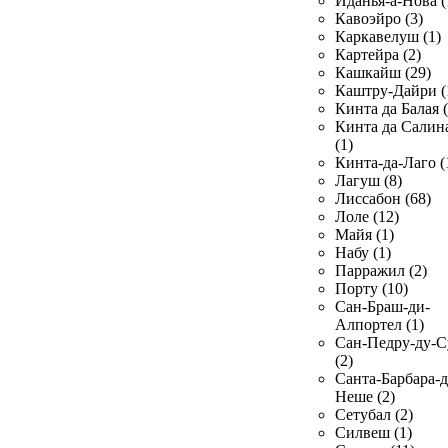
Иданья-а-Нова (
Кавоэйро (3)
Каркавелуш (1)
Картейра (2)
Кашкайш (29)
Каштру-Дайри (
Кинта да Балая (
Кинта да Салин
(1)
Кинта-да-Лаго (
Лагуш (8)
Лиссабон (68)
Лоле (12)
Майя (1)
Набу (1)
Парражил (2)
Порту (10)
Сан-Браш-ди-
Алпортел (1)
Сан-Педру-ду-С
(2)
Санта-Барбара-д
Неше (2)
Сетубал (2)
Силвеш (1)