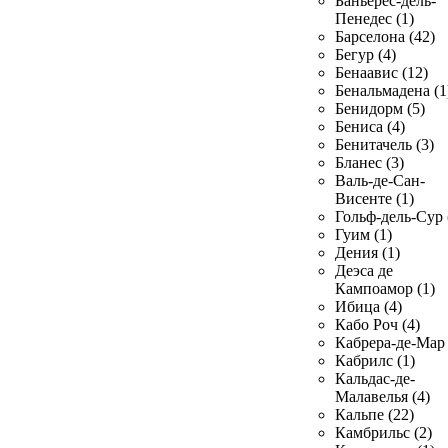
Баньерес-дель-
Пенедес (1)
Барселона (42)
Бегур (4)
Бенаавис (12)
Бенальмадена (1
Бенидорм (5)
Бениса (4)
Бенитачель (3)
Бланес (3)
Валь-де-Сан-
Висенте (1)
Гольф-дель-Сур 
Гуим (1)
Дения (1)
Деэса де
Кампоамор (1)
Ибица (4)
Кабо Роч (4)
Кабрера-де-Мар 
Кабрилс (1)
Кальдас-де-
Малавелья (4)
Кальпе (22)
Камбрильс (2)