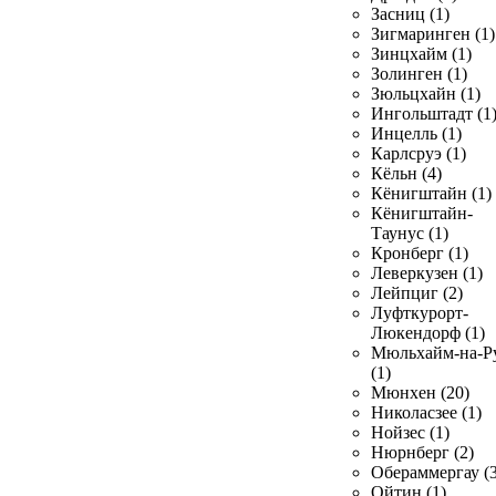
Засниц (1)
Зигмаринген (1)
Зинцхайм (1)
Золинген (1)
Зюльцхайн (1)
Ингольштадт (1
Инцелль (1)
Карлсруэ (1)
Кёльн (4)
Кёнигштайн (1)
Кёнигштайн-
Таунус (1)
Кронберг (1)
Леверкузен (1)
Лейпциг (2)
Луфткурорт-
Люкендорф (1)
Мюльхайм-на-Р
(1)
Мюнхен (20)
Николасзее (1)
Нойзес (1)
Нюрнберг (2)
Обераммергау (3
Ойтин (1)