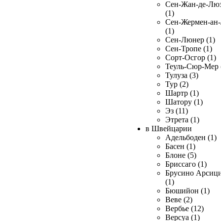
Сен-Жан-де-Лю
(1)
Сен-Жермен-ан
(1)
Сен-Люнер (1)
Сен-Тропе (1)
Сорт-Осгор (1)
Теуль-Сюр-Мер 
Тулуза (3)
Тур (2)
Шартр (1)
Шатору (1)
Эз (11)
Этрета (1)
в Швейцарии
Адельбоден (1)
Басен (1)
Блоне (5)
Бриссаго (1)
Брусино Арсиц
(1)
Бюшийон (1)
Веве (2)
Вербье (12)
Версуа (1)