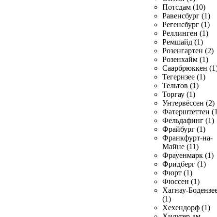
Потсдам (10)
Равенсбург (1)
Регенсбург (1)
Реллинген (1)
Ремшайд (1)
Розенгартен (2)
Розенхайм (1)
Саарбрюккен (1
Тегернзее (1)
Тельтов (1)
Торгау (1)
Унтервёссен (2)
Фатерштеттен (1
Фельдафинг (1)
Фрайбург (1)
Франкфурт-на-
Майне (11)
Фрауенмарк (1)
Фридберг (1)
Фюрт (1)
Фюссен (1)
Хагнау-Бодензе
(1)
Хехендорф (1)
Хильтер-ам-