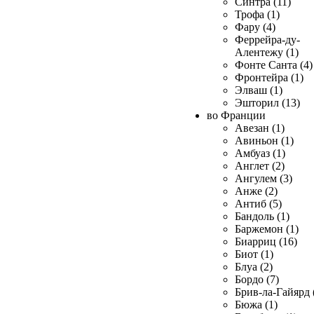
Синтра (11)
Трофа (1)
Фару (4)
Феррейра-ду-
Алентежу (1)
Фонте Санта (4)
Фронтейра (1)
Элваш (1)
Эшторил (13)
во Франции
Авезан (1)
Авиньон (1)
Амбуаз (1)
Англет (2)
Ангулем (3)
Анже (2)
Антиб (5)
Бандоль (1)
Баржемон (1)
Биарриц (16)
Биот (1)
Блуа (2)
Бордо (7)
Брив-ла-Гайярд 
Бюжа (1)