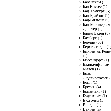
Бабенсхам (1)
Бад Висзее (1)
Бад Хомбург (5)
Бад-Брайзиг (1)
Бад-Вильснак (1
Бад-Мюндер-ам
Дайстер (1)
Баден-Баден (8)
Бамберг (1)
Берлин (53)
Берхтесгаден (1)
Бинген-на-Рейн
(1)
Биссендорф (1)
Бланкенфельде-
Малов (1)
Бодман-
Людвигсхафен (
Бонн (1)
Бремен (4)
Бризеланг (1)
Буденхайм (1)
Бухгольц (1)
Вайден (1)
Ванген-им-