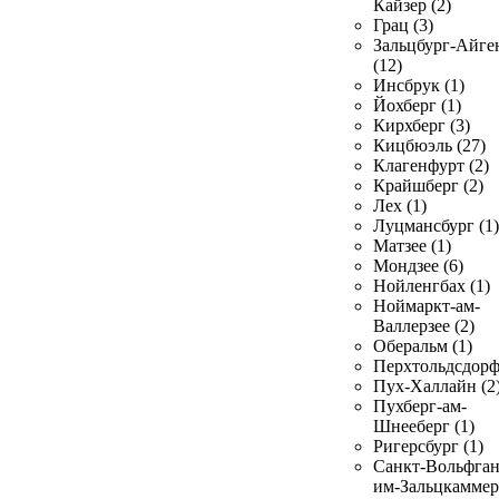
Кайзер (2)
Грац (3)
Зальцбург-Айге
(12)
Инсбрук (1)
Йохберг (1)
Кирхберг (3)
Кицбюэль (27)
Клагенфурт (2)
Крайшберг (2)
Лех (1)
Луцмансбург (1)
Матзее (1)
Мондзее (6)
Нойленгбах (1)
Ноймаркт-ам-
Валлерзее (2)
Оберальм (1)
Перхтольдсдорф
Пух-Халлайн (2
Пухберг-ам-
Шнееберг (1)
Ригерсбург (1)
Санкт-Вольфган
им-Зальцкаммер