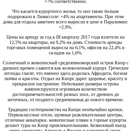
+7% соответственно.
Что касается курортного жилья, то оно также больше
подорожало в Лимассоле: +4% на апартаменты. При этом
дома для отдыха заметнее всего выросли в цене в Паралимни:
+2,9%.
Цены на аренду за год к III кварталу 2017 года взлетели на
12,5% на квартиры, на 9,2% на дома. Стоимость аренды
торговых помещений выросла на 6,1%, офисов на 22,4% и
складов на 1,6%.
Солнечный и живописный средиземноморский остров Кипр с
древних времен славится как великолепный курорт. Греческие
легенды гласят, что именно здесь родилась Афродита, богиня
любви и красоты. Отдых на Кипре дарит здоровье, красоту и
прекрасное настроение. Небольшие размеры острова
компенсируются огромным количеством
достопримечательностей разных эпох, от древних до
античных, от позднего средневековья до нового времени.
Традиции гостеприимства на Кипре необычайно крепки.
Первоклассные отели, шумные развлекательные центры,
отличные аквапарки, живописные пляжи и горные курорты
делают туры на Кипр привлекательными. Безвизовый въезд
через аэропорты, близость к России и курортный сезон,