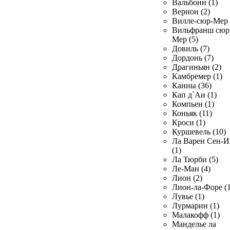
Вальбонн (1)
Вернон (2)
Вилле-сюр-Мер 
Вильфранш сюр
Мер (5)
Довиль (7)
Дордонь (7)
Драгиньян (2)
Камбремер (1)
Канны (36)
Кап д`Аи (1)
Компьен (1)
Коньяк (11)
Кроси (1)
Куршевель (10)
Ла Варен Сен-И
(1)
Ла Тюрби (5)
Ле-Ман (4)
Лион (2)
Лион-ла-Форе (1
Лувье (1)
Лурмарин (1)
Малакофф (1)
Манделье ла