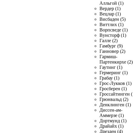
Алльгой (1)
Вердер (1)
Вецлар (1)
Висбаден (5)
Виттлих (1)
Ворпсведе (1)
Вунсторф (1)
Галле (2)
Гамбург (9)
Ганновер (2)
Гармиш-
Партенкирхе (2)
Гаутинг (1)
Гермеринг (1)
Грабау (1)
Грос-Лукков (1)
Гросберен (1)
Гроссайтинген (
Грюнвальд (2)
Денклинген (1)
Диссен-ам-
Аммерзе (1)
Дортмунд (1)
Драйайх (1)
Дрезден (4)