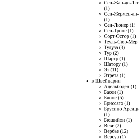
Сен-Жан-де-Лю
(1)
Сен-Жермен-ан
(1)
Сен-Люнер (1)
Сен-Тропе (1)
Сорт-Осгор (1)
Теуль-Сюр-Мер 
Тулуза (3)
Тур (2)
Шартр (1)
Шатору (1)
Эз (11)
Этрета (1)
в Швейцарии
Адельбоден (1)
Басен (1)
Блоне (5)
Бриссаго (1)
Брусино Арсиц
(1)
Бюшийон (1)
Веве (2)
Вербье (12)
Версуа (1)