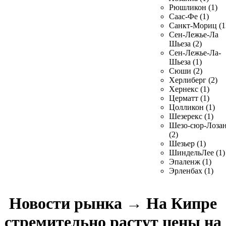
Рюшликон (1)
Саас-Фе (1)
Санкт-Мориц (1
Сен-Лежье-Ла
Шьеза (2)
Сен-Лежье-Ла-
Шьеза (1)
Сюши (2)
Херлиберг (2)
Хернекс (1)
Церматт (1)
Цолликон (1)
Шезерекс (1)
Шезо-сюр-Лоза
(2)
Шезьер (1)
ШиндельЛее (1)
Эпаленж (1)
Эрленбах (1)
Новости рынка
→
На Кипре
стремительно растут цены на