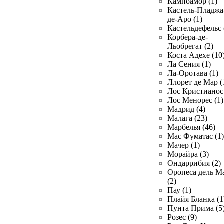
Кампоамор (1)
Кастель-Пладжа
де-Аро (1)
Кастельдефельс 
Корбера-де-
Льобрегат (2)
Коста Адехе (10
Ла Сения (1)
Ла-Оротава (1)
Ллорет де Мар (
Лос Кристианос 
Лос Менорес (1)
Мадрид (4)
Малага (23)
Марбелья (46)
Мас Фуматас (1)
Мачер (1)
Морайра (3)
Ондаррибия (2)
Оропеса дель М
(2)
Пау (1)
Плайя Бланка (1
Пунта Прима (5
Розес (9)