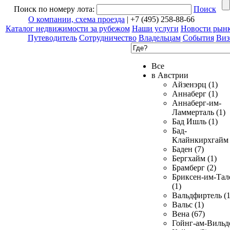
Поиск по номеру лота:
Поиск
О компании, схема проезда
| +7 (495) 258-88-66
Каталог недвижимости за рубежом
Наши услуги
Новости рын
Путеводитель
Сотрудничество
Владельцам
События
Виз
Все
в Австрии
Айзенэрц (1)
Аннаберг (1)
Аннаберг-им-
Ламмерталь (1)
Бад Ишль (1)
Бад-
Клайнкирхгайм 
Баден (7)
Бергхайм (1)
Брамберг (2)
Бриксен-им-Тал
(1)
Вальдфиртель (1
Вальс (1)
Вена (67)
Гойнг-ам-Вильд