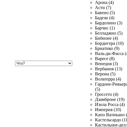
Арона (4)
Асти (7)
Бавено (5)
Бадези (4)
Бардолино (3)
Барчис (1)
Белладжио (5)
Бибионе (4)
Бордигера (10)
Бриатико (9)
Валь-ди-Фасса (
Варесе (8)
Хочу
Венеция (3)
купить
Вербания (13)
Верона (5)
Вольтерра (4)
Гардоне-Ривьер
(5)
Гроссето (4)
Дзамброне (19)
Изола Росса (4)
Империя (10)
Капо Ватикано (
Кастельсардо (1
Кастильоне-делл