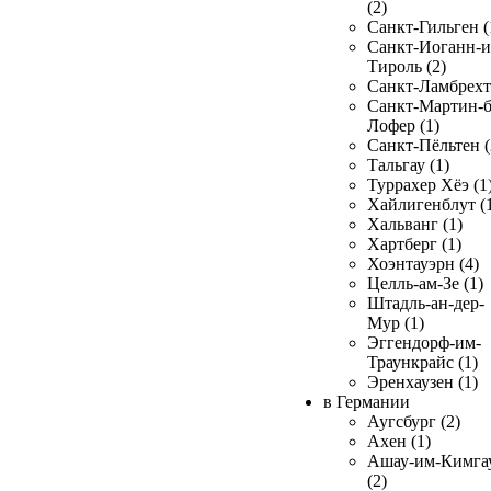
(2)
Санкт-Гильген (
Санкт-Иоганн-и
Тироль (2)
Санкт-Ламбрехт 
Санкт-Мартин-б
Лофер (1)
Санкт-Пёльтен (
Тальгау (1)
Туррахер Хёэ (1
Хайлигенблут (
Хальванг (1)
Хартберг (1)
Хоэнтауэрн (4)
Целль-ам-Зе (1)
Штадль-ан-дер-
Мур (1)
Эггендорф-им-
Траункрайс (1)
Эренхаузен (1)
в Германии
Аугсбург (2)
Ахен (1)
Ашау-им-Кимга
(2)