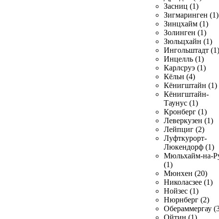
Засниц (1)
Зигмаринген (1)
Зинцхайм (1)
Золинген (1)
Зюльцхайн (1)
Ингольштадт (1
Инцелль (1)
Карлсруэ (1)
Кёльн (4)
Кёнигштайн (1)
Кёнигштайн-
Таунус (1)
Кронберг (1)
Леверкузен (1)
Лейпциг (2)
Луфткурорт-
Люкендорф (1)
Мюльхайм-на-Р
(1)
Мюнхен (20)
Николасзее (1)
Нойзес (1)
Нюрнберг (2)
Обераммергау (3
Ойтин (1)