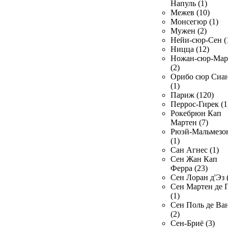
Напуль (1)
Межев (10)
Монсегюр (1)
Мужен (2)
Нейи-сюр-Сен (
Ницца (12)
Ножан-сюр-Ма
(2)
Орибо сюр Сиа
(1)
Париж (120)
Перрос-Гирек (1
Рокебрюн Кап
Мартен (7)
Рюэй-Мальмезо
(1)
Сан Агнес (1)
Сен Жан Кап
Ферра (23)
Сен Лоран д'Эз 
Сен Мартен де 
(1)
Сен Поль де Ва
(2)
Сен-Бриё (3)