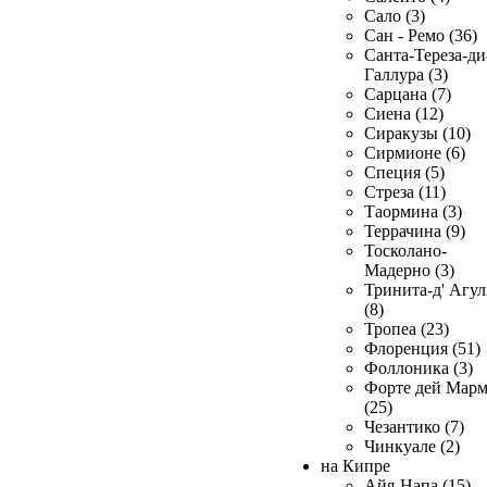
Сало (3)
Сан - Ремо (36)
Санта-Тереза-ди
Галлура (3)
Сарцана (7)
Сиена (12)
Сиракузы (10)
Сирмионе (6)
Специя (5)
Стреза (11)
Таормина (3)
Террачина (9)
Тосколано-
Мадерно (3)
Тринита-д' Агул
(8)
Тропеа (23)
Флоренция (51)
Фоллоника (3)
Форте дей Мар
(25)
Чезантико (7)
Чинкуале (2)
на Кипре
Айя-Напа (15)