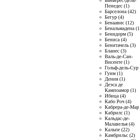
Баньерес-дель-
Пенедес (1)
Барселона (42)
Бегур (4)
Бенаавис (12)
Бенальмадена (1
Бенидорм (5)
Бениса (4)
Бенитачель (3)
Бланес (3)
Валь-де-Сан-
Висенте (1)
Гольф-дель-Сур 
Гуим (1)
Дения (1)
Деэса де
Кампоамор (1)
Ибица (4)
Кабо Роч (4)
Кабрера-де-Мар 
Кабрилс (1)
Кальдас-де-
Малавелья (4)
Кальпе (22)
Камбрильс (2)