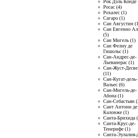
Рок Дэль Конде 
Росас (4)
Рохалес (1)
Сагаро (1)
Сан Августин (1
Сан Евгенио Ал
(5)
Сан Мигель (1)
Сан Фелиу де
Гишольс (1)
Сан-Андрес-де-
Льеванерас (1)
Сан-Жуст-Десве
(11)
Сан-Кугат-дель-
Вальес (6)
Сан-Мигель-де-
Абона (1)
Сан-Себастьян (
Сант Антони де
Калонже (1)
Санта-Брихида (
Санта-Крус-де-
Тенерифе (1)
Санта-Эулалия-д