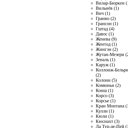
Вилар-Бюркен (
Вильнёв (1)
Вич (1)
Гранво (2)
Грансон (1)
Гштад (4)
Давос (1)
Женева (9)
Жентод (1)
Жингэн (2)
Жутан-Мезери (
Зеналь (1)
Каруж (1)
Коллонж-Бельр
(2)
Колони (5)
Комюньи (2)
Конш (1)
Корсо (3)
Корсье (1)
Кран Монтана (
Кулли (1)
Кюли (1)
Кюснахт (3)
Ла Тур-де-Пей (