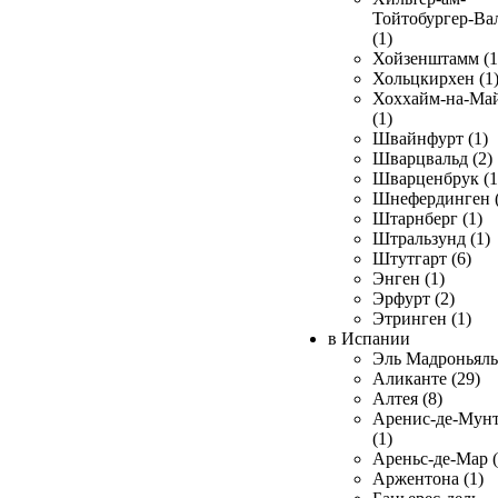
Тойтобургер-Ва
(1)
Хойзенштамм (1
Хольцкирхен (1
Хоххайм-на-Ма
(1)
Швайнфурт (1)
Шварцвальд (2)
Шварценбрук (1
Шнефердинген (
Штарнберг (1)
Штральзунд (1)
Штутгарт (6)
Энген (1)
Эрфурт (2)
Этринген (1)
в Испании
Эль Мадроньяль 
Аликанте (29)
Алтея (8)
Аренис-де-Мун
(1)
Ареньс-де-Мар (
Аржентона (1)