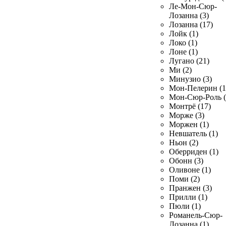
Ле-Мон-Сюр-
Лозанна (3)
Лозанна (17)
Лойк (1)
Локо (1)
Лоне (1)
Лугано (21)
Ми (2)
Минузио (3)
Мон-Пелерин (1
Мон-Сюр-Роль (
Монтрё (17)
Морже (3)
Моржен (1)
Невшатель (1)
Ньон (2)
Оберриден (1)
Обонн (3)
Оливоне (1)
Поми (2)
Пранжен (3)
Прилли (1)
Пюли (1)
Романель-Сюр-
Лозанна (1)