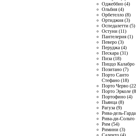
Оджеббио (4)
Ольбия (4)
Орбетелло (8)
Ортиджия (3)
Оспедалетти (5)
Остуни (11)
Пантелерия (1)
Певеро (3)
Перуджа (4)
Пескара (31)
Пиза (18)
Пиццо Калабро 
Позитано (7)
Порто Санто
Стефано (18)
Порто Черво (22
Порто Эрколе (8
Портофино (4)
Пьянца (8)
Рагуза (9)
Рива-дель-Гарда 
Рива-ди-Сольто 
Рим (54)
Римини (3)
Саленто (4)