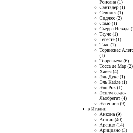
Ронсана (1)
Сантадер (1)
Севилья (1)
Сиджес (2)
Сомо (1)
Сьерра Невада (
Таучо (1)
Тегесте (1)
Тиас (1)
Торвискас Альт
(1)
Торревьеха (6)
Тосса де Мар (2)
Хавея (4)
Эль Дуке (1)
Эль Кабле (1)
Эль Рок (1)
Эсплугес-де-
Льобрегат (4)
Эстепона (9)
в Италии
Анкона (9)
Анцио (40)
Ареццо (14)
Ариццано (3)