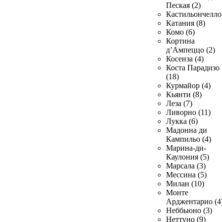
Пеская (2)
Кастильончелло 
Катания (8)
Комо (6)
Кортина
д’Ампеццо (2)
Косенза (4)
Коста Парадизо
(18)
Курмайор (4)
Кьянти (8)
Леза (7)
Ливорно (11)
Лукка (6)
Мадонна ди
Кампильо (4)
Марина-ди-
Каулония (5)
Марсала (3)
Мессина (5)
Милан (10)
Монте
Арджентарио (4
Неббьюно (3)
Неттуно (9)