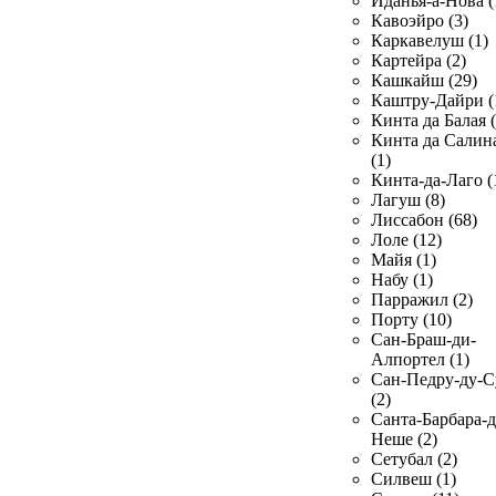
Иданья-а-Нова (
Кавоэйро (3)
Каркавелуш (1)
Картейра (2)
Кашкайш (29)
Каштру-Дайри (
Кинта да Балая (
Кинта да Салин
(1)
Кинта-да-Лаго (
Лагуш (8)
Лиссабон (68)
Лоле (12)
Майя (1)
Набу (1)
Парражил (2)
Порту (10)
Сан-Браш-ди-
Алпортел (1)
Сан-Педру-ду-С
(2)
Санта-Барбара-д
Неше (2)
Сетубал (2)
Силвеш (1)