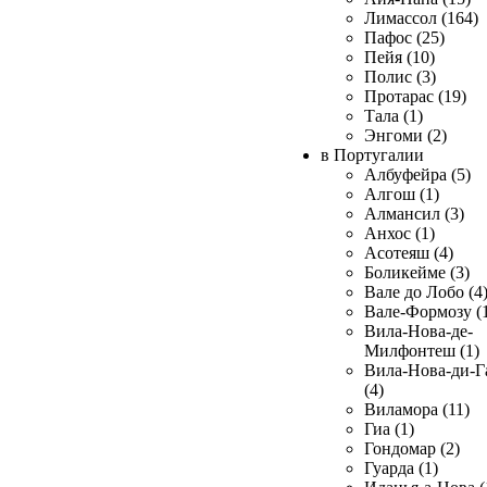
Лимассол (164)
Пафос (25)
Пейя (10)
Полис (3)
Протарас (19)
Тала (1)
Энгоми (2)
в Португалии
Албуфейра (5)
Алгош (1)
Алмансил (3)
Анхос (1)
Асотеяш (4)
Боликейме (3)
Вале до Лобо (4
Вале-Формозу (
Вила-Нова-де-
Милфонтеш (1)
Вила-Нова-ди-Г
(4)
Виламора (11)
Гиа (1)
Гондомар (2)
Гуарда (1)