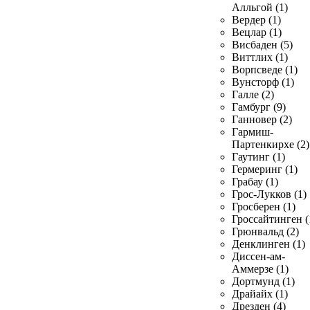
Алльгой (1)
Вердер (1)
Вецлар (1)
Висбаден (5)
Виттлих (1)
Ворпсведе (1)
Вунсторф (1)
Галле (2)
Гамбург (9)
Ганновер (2)
Гармиш-
Партенкирхе (2)
Гаутинг (1)
Гермеринг (1)
Грабау (1)
Грос-Лукков (1)
Гросберен (1)
Гроссайтинген (
Грюнвальд (2)
Денклинген (1)
Диссен-ам-
Аммерзе (1)
Дортмунд (1)
Драйайх (1)
Дрезден (4)