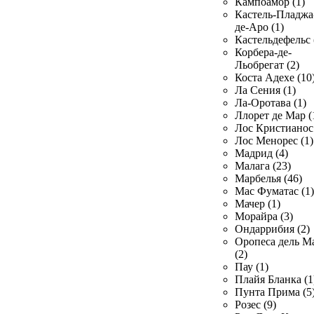
Кампоамор (1)
Кастель-Пладжа
де-Аро (1)
Кастельдефельс 
Корбера-де-
Льобрегат (2)
Коста Адехе (10
Ла Сения (1)
Ла-Оротава (1)
Ллорет де Мар (
Лос Кристианос 
Лос Менорес (1)
Мадрид (4)
Малага (23)
Марбелья (46)
Мас Фуматас (1)
Мачер (1)
Морайра (3)
Ондаррибия (2)
Оропеса дель М
(2)
Пау (1)
Плайя Бланка (1
Пунта Прима (5
Розес (9)