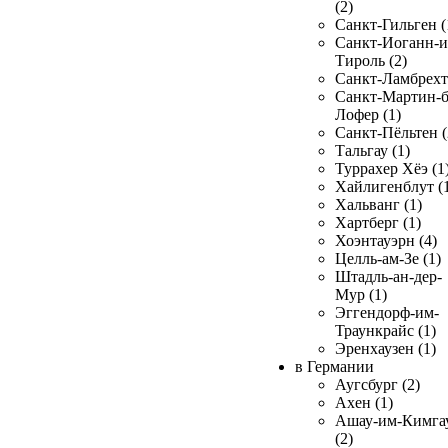
(2)
Санкт-Гильген (
Санкт-Иоганн-и
Тироль (2)
Санкт-Ламбрехт 
Санкт-Мартин-б
Лофер (1)
Санкт-Пёльтен (
Тальгау (1)
Туррахер Хёэ (1
Хайлигенблут (
Хальванг (1)
Хартберг (1)
Хоэнтауэрн (4)
Целль-ам-Зе (1)
Штадль-ан-дер-
Мур (1)
Эггендорф-им-
Траункрайс (1)
Эренхаузен (1)
в Германии
Аугсбург (2)
Ахен (1)
Ашау-им-Кимга
(2)