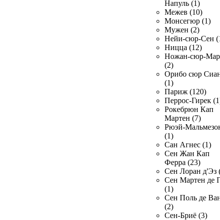
Напуль (1)
Межев (10)
Монсегюр (1)
Мужен (2)
Нейи-сюр-Сен (
Ницца (12)
Ножан-сюр-Ма
(2)
Орибо сюр Сиа
(1)
Париж (120)
Перрос-Гирек (1
Рокебрюн Кап
Мартен (7)
Рюэй-Мальмезо
(1)
Сан Агнес (1)
Сен Жан Кап
Ферра (23)
Сен Лоран д'Эз 
Сен Мартен де 
(1)
Сен Поль де Ва
(2)
Сен-Бриё (3)