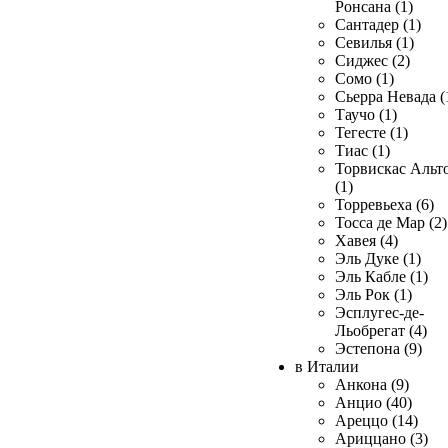
Ронсана (1)
Сантадер (1)
Севилья (1)
Сиджес (2)
Сомо (1)
Сьерра Невада (
Таучо (1)
Тегесте (1)
Тиас (1)
Торвискас Альт
(1)
Торревьеха (6)
Тосса де Мар (2)
Хавея (4)
Эль Дуке (1)
Эль Кабле (1)
Эль Рок (1)
Эсплугес-де-
Льобрегат (4)
Эстепона (9)
в Италии
Анкона (9)
Анцио (40)
Ареццо (14)
Ариццано (3)