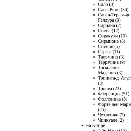
Сало (3)
Сан - Ремо (36)
Санта-Тереза-ди
Галлура (3)
Сарцана (7)
Сиена (12)
Сиракузы (10)
Сирмионе (6)
Специя (5)
Стреза (11)
Таормина (3)
Террачина (9)
Тосколано-
Мадерно (3)
Тринита-д' Агул
(8)
Тропеа (23)
Флоренция (51)
Фоллоника (3)
Форте дей Мар
(25)
Чезантико (7)
Чинкуале (2)
на Кипре
Айя-Напа (15)