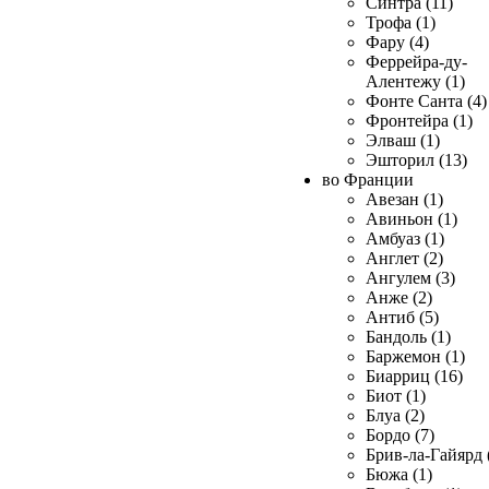
Синтра (11)
Трофа (1)
Фару (4)
Феррейра-ду-
Алентежу (1)
Фонте Санта (4)
Фронтейра (1)
Элваш (1)
Эшторил (13)
во Франции
Авезан (1)
Авиньон (1)
Амбуаз (1)
Англет (2)
Ангулем (3)
Анже (2)
Антиб (5)
Бандоль (1)
Баржемон (1)
Биарриц (16)
Биот (1)
Блуа (2)
Бордо (7)
Брив-ла-Гайярд 
Бюжа (1)