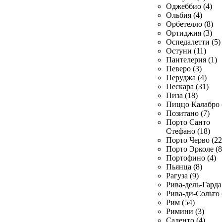
Оджеббио (4)
Ольбия (4)
Орбетелло (8)
Ортиджия (3)
Оспедалетти (5)
Остуни (11)
Пантелерия (1)
Певеро (3)
Перуджа (4)
Пескара (31)
Пиза (18)
Пиццо Калабро 
Позитано (7)
Порто Санто
Стефано (18)
Порто Черво (22
Порто Эрколе (8
Портофино (4)
Пьянца (8)
Рагуза (9)
Рива-дель-Гарда 
Рива-ди-Сольто 
Рим (54)
Римини (3)
Саленто (4)