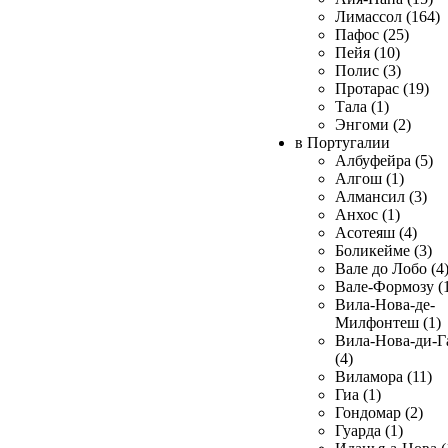
Лимассол (164)
Пафос (25)
Пейя (10)
Полис (3)
Протарас (19)
Тала (1)
Энгоми (2)
в Португалии
Албуфейра (5)
Алгош (1)
Алмансил (3)
Анхос (1)
Асотеяш (4)
Боликейме (3)
Вале до Лобо (4
Вале-Формозу (
Вила-Нова-де-
Милфонтеш (1)
Вила-Нова-ди-Г
(4)
Виламора (11)
Гиа (1)
Гондомар (2)
Гуарда (1)