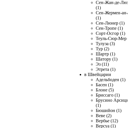
Сен-Жан-де-Лю
(1)
Сен-Жермен-ан
(1)
Сен-Люнер (1)
Сен-Тропе (1)
Сорт-Осгор (1)
Теуль-Сюр-Мер 
Тулуза (3)
Тур (2)
Шартр (1)
Шатору (1)
Эз (11)
Этрета (1)
в Швейцарии
Адельбоден (1)
Басен (1)
Блоне (5)
Бриссаго (1)
Брусино Арсиц
(1)
Бюшийон (1)
Веве (2)
Вербье (12)
Версуа (1)