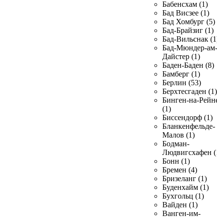
Бабенсхам (1)
Бад Висзее (1)
Бад Хомбург (5)
Бад-Брайзиг (1)
Бад-Вильснак (1
Бад-Мюндер-ам
Дайстер (1)
Баден-Баден (8)
Бамберг (1)
Берлин (53)
Берхтесгаден (1)
Бинген-на-Рейн
(1)
Биссендорф (1)
Бланкенфельде-
Малов (1)
Бодман-
Людвигсхафен (
Бонн (1)
Бремен (4)
Бризеланг (1)
Буденхайм (1)
Бухгольц (1)
Вайден (1)
Ванген-им-