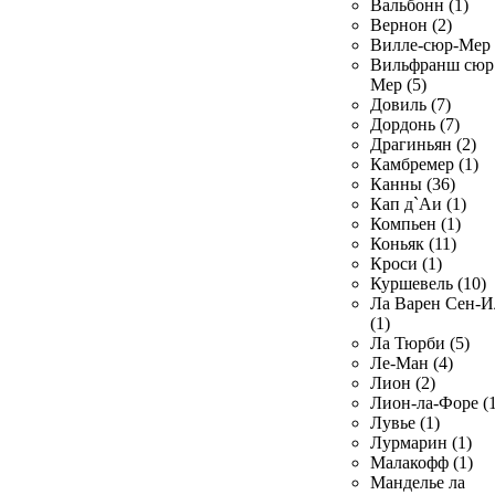
Вальбонн (1)
Вернон (2)
Вилле-сюр-Мер 
Вильфранш сюр
Мер (5)
Довиль (7)
Дордонь (7)
Драгиньян (2)
Камбремер (1)
Канны (36)
Кап д`Аи (1)
Компьен (1)
Коньяк (11)
Кроси (1)
Куршевель (10)
Ла Варен Сен-И
(1)
Ла Тюрби (5)
Ле-Ман (4)
Лион (2)
Лион-ла-Форе (1
Лувье (1)
Лурмарин (1)
Малакофф (1)
Манделье ла