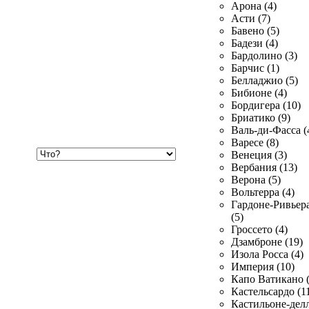
Арона (4)
Асти (7)
Бавено (5)
Бадези (4)
Бардолино (3)
Барчис (1)
Белладжио (5)
Бибионе (4)
Бордигера (10)
Бриатико (9)
Валь-ди-Фасса (
Варесе (8)
Хочу
Венеция (3)
купить
Вербания (13)
Верона (5)
Вольтерра (4)
Гардоне-Ривьер
(5)
Гроссето (4)
Дзамброне (19)
Изола Росса (4)
Империя (10)
Капо Ватикано (
Кастельсардо (1
Кастильоне-делл