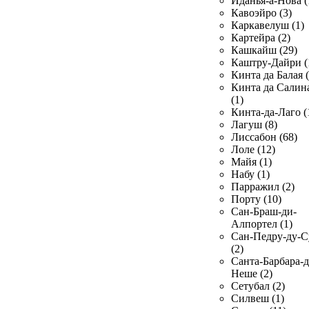
Иданья-а-Нова (
Кавоэйро (3)
Каркавелуш (1)
Картейра (2)
Кашкайш (29)
Каштру-Дайри (
Кинта да Балая (
Кинта да Салин
(1)
Кинта-да-Лаго (
Лагуш (8)
Лиссабон (68)
Лоле (12)
Майя (1)
Набу (1)
Парражил (2)
Порту (10)
Сан-Браш-ди-
Алпортел (1)
Сан-Педру-ду-С
(2)
Санта-Барбара-д
Неше (2)
Сетубал (2)
Силвеш (1)