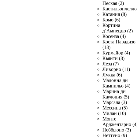
Пеская (2)
Кастильончелло 
Катания (8)
Комо (6)
Кортина
д’Ампеццо (2)
Косенза (4)
Коста Парадизо
(18)
Курмайор (4)
Кьянти (8)
Леза (7)
Ливорно (11)
Лукка (6)
Мадонна ди
Кампильо (4)
Марина-ди-
Каулония (5)
Марсала (3)
Мессина (5)
Милан (10)
Монте
Арджентарио (4
Неббьюно (3)
Неттуно (9)