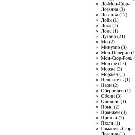
Ле-Мон-Сюр-
Лозанна (3)
Лозанна (17)
Лойк (1)
Локо (1)
Лоне (1)
Лугано (21)
Ми (2)
Минузио (3)
Мон-Пелерин (1
Мон-Сюр-Роль (
Монтрё (17)
Морже (3)
Моржен (1)
Невшатель (1)
Ньон (2)
Оберриден (1)
Обонн (3)
Оливоне (1)
Поми (2)
Пранжен (3)
Прилли (1)
Пюли (1)
Романель-Сюр-
Лозанна (1)