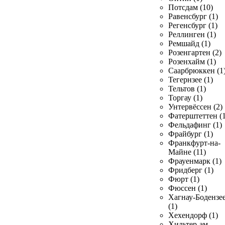
Потсдам (10)
Равенсбург (1)
Регенсбург (1)
Реллинген (1)
Ремшайд (1)
Розенгартен (2)
Розенхайм (1)
Саарбрюккен (1
Тегернзее (1)
Тельтов (1)
Торгау (1)
Унтервёссен (2)
Фатерштеттен (1
Фельдафинг (1)
Фрайбург (1)
Франкфурт-на-
Майне (11)
Фрауенмарк (1)
Фридберг (1)
Фюрт (1)
Фюссен (1)
Хагнау-Бодензе
(1)
Хехендорф (1)
Хильтер-ам-