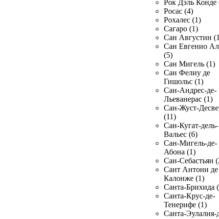
Рок Дэль Конде 
Росас (4)
Рохалес (1)
Сагаро (1)
Сан Августин (1
Сан Евгенио Ал
(5)
Сан Мигель (1)
Сан Фелиу де
Гишольс (1)
Сан-Андрес-де-
Льеванерас (1)
Сан-Жуст-Десве
(11)
Сан-Кугат-дель-
Вальес (6)
Сан-Мигель-де-
Абона (1)
Сан-Себастьян (
Сант Антони де
Калонже (1)
Санта-Брихида (
Санта-Крус-де-
Тенерифе (1)
Санта-Эулалия-д