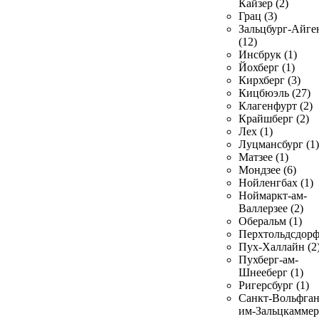
Кайзер (2)
Грац (3)
Зальцбург-Айге
(12)
Инсбрук (1)
Йохберг (1)
Кирхберг (3)
Кицбюэль (27)
Клагенфурт (2)
Крайшберг (2)
Лех (1)
Луцмансбург (1)
Матзее (1)
Мондзее (6)
Нойленгбах (1)
Ноймаркт-ам-
Валлерзее (2)
Оберальм (1)
Перхтольдсдорф
Пух-Халлайн (2
Пухберг-ам-
Шнееберг (1)
Ригерсбург (1)
Санкт-Вольфган
им-Зальцкаммер