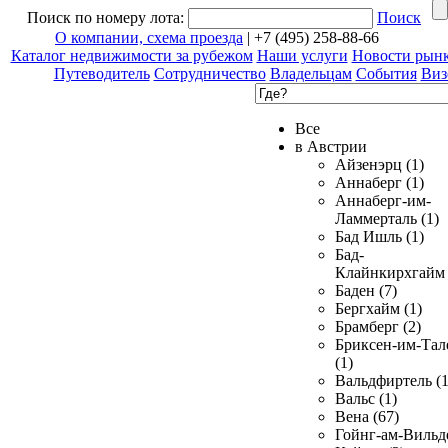
Поиск по номеру лота:
Поиск
О компании, схема проезда
| +7 (495) 258-88-66
Каталог недвижимости за рубежом
Наши услуги
Новости рын
Путеводитель
Сотрудничество
Владельцам
События
Виз
Все
в Австрии
Айзенэрц (1)
Аннаберг (1)
Аннаберг-им-
Ламмерталь (1)
Бад Ишль (1)
Бад-
Клайнкирхгайм 
Баден (7)
Бергхайм (1)
Брамберг (2)
Бриксен-им-Тал
(1)
Вальдфиртель (1
Вальс (1)
Вена (67)
Гойнг-ам-Вильд