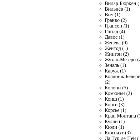
Вилар-Бюркен (
Вильнёв (1)
Вич (1)
Гранво (2)
Грансон (1)
Гштад (4)
Давос (1)
Женева (9)
Жентод (1)
Жингэн (2)
Жутан-Мезери (
Зеналь (1)
Каруж (1)
Коллонж-Бельр
(2)
Колони (5)
Комюньи (2)
Конш (1)
Корсо (3)
Корсье (1)
Кран Монтана (
Кулли (1)
Кюли (1)
Кюснахт (3)
Ла Тур-де-Пей (