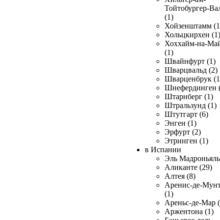
Тойтобургер-Ва
(1)
Хойзенштамм (1
Хольцкирхен (1
Хоххайм-на-Ма
(1)
Швайнфурт (1)
Шварцвальд (2)
Шварценбрук (1
Шнефердинген (
Штарнберг (1)
Штральзунд (1)
Штутгарт (6)
Энген (1)
Эрфурт (2)
Этринген (1)
в Испании
Эль Мадроньяль 
Аликанте (29)
Алтея (8)
Аренис-де-Мун
(1)
Ареньс-де-Мар (
Аржентона (1)