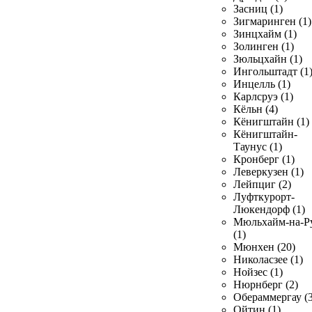
Засниц (1)
Зигмаринген (1)
Зинцхайм (1)
Золинген (1)
Зюльцхайн (1)
Ингольштадт (1
Инцелль (1)
Карлсруэ (1)
Кёльн (4)
Кёнигштайн (1)
Кёнигштайн-
Таунус (1)
Кронберг (1)
Леверкузен (1)
Лейпциг (2)
Луфткурорт-
Люкендорф (1)
Мюльхайм-на-Р
(1)
Мюнхен (20)
Николасзее (1)
Нойзес (1)
Нюрнберг (2)
Обераммергау (3
Ойтин (1)