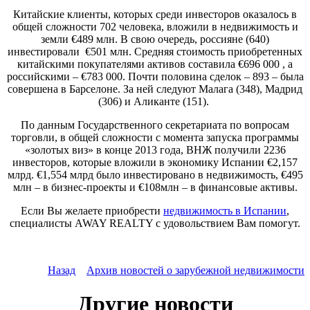
Китайские клиенты, которых среди инвесторов оказалось в
общей сложности 702 человека, вложили в недвижимость и
земли €489 млн. В свою очередь, россияне (640)
инвестировали €501 млн. Средняя стоимость приобретенных
китайскими покупателями активов составила €696 000 , а
российскими – €783 000. Почти половина сделок – 893 – была
совершена в Барселоне. За ней следуют Малага (348), Мадрид
(306) и Аликанте (151).
По данным Государственного секретариата по вопросам
торговли, в общей сложности с момента запуска программы
«золотых виз» в конце 2013 года, ВНЖ получили 2236
инвесторов, которые вложили в экономику Испании €2,157
млрд. €1,554 млрд было инвестировано в недвижимость, €495
млн – в бизнес-проекты и €108млн – в финансовые активы.
Если Вы желаете приобрести
недвижимость в Испании
,
специалисты AWAY REALTY с удовольствием Вам помогут.
Назад
Архив новостей о зарубежной недвижимости
Другие новости