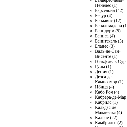
Баньерес-дель-
Пенедес (1)
Барселона (42)
Бегур (4)
Бенаавис (12)
Бенальмадена (1
Бенидорм (5)
Бениса (4)
Бенитачель (3)
Бланес (3)
Валь-де-Сан-
Висенте (1)
Гольф-дель-Сур 
Гуим (1)
Дения (1)
Деэса де
Кампоамор (1)
Ибица (4)
Кабо Роч (4)
Кабрера-де-Мар 
Кабрилс (1)
Кальдас-де-
Малавелья (4)
Кальпе (22)
Камбрильс (2)