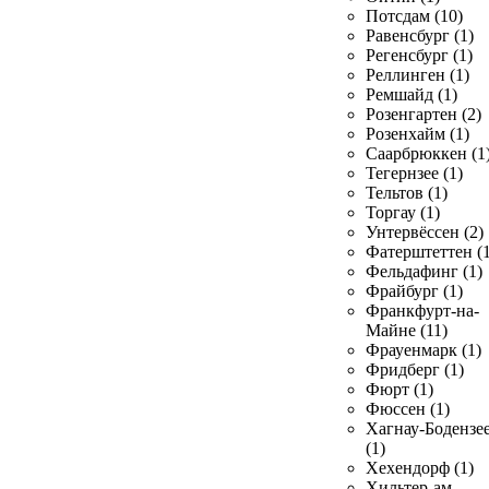
Потсдам (10)
Равенсбург (1)
Регенсбург (1)
Реллинген (1)
Ремшайд (1)
Розенгартен (2)
Розенхайм (1)
Саарбрюккен (1
Тегернзее (1)
Тельтов (1)
Торгау (1)
Унтервёссен (2)
Фатерштеттен (1
Фельдафинг (1)
Фрайбург (1)
Франкфурт-на-
Майне (11)
Фрауенмарк (1)
Фридберг (1)
Фюрт (1)
Фюссен (1)
Хагнау-Бодензе
(1)
Хехендорф (1)
Хильтер-ам-