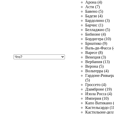
Арона (4)
Асти (7)
Бавено (5)
Бадези (4)
Бардолино (3)
Барчис (1)
Белладжио (5)
Бибионе (4)
Бордигера (10)
Бриатико (9)
Валь-ди-Фасса (
Варесе (8)
Хочу
Венеция (3)
купить
Вербания (13)
Верона (5)
Вольтерра (4)
Гардоне-Ривьер
(5)
Гроссето (4)
Дзамброне (19)
Изола Росса (4)
Империя (10)
Капо Ватикано (
Кастельсардо (1
Кастильоне-делл