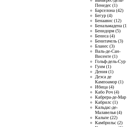
Баньерес-дель-
Пенедес (1)
Барселона (42)
Бегур (4)
Бенаавис (12)
Бенальмадена (1
Бенидорм (5)
Бениса (4)
Бенитачель (3)
Бланес (3)
Валь-де-Сан-
Висенте (1)
Гольф-дель-Сур 
Гуим (1)
Дения (1)
Деэса де
Кампоамор (1)
Ибица (4)
Кабо Роч (4)
Кабрера-де-Мар 
Кабрилс (1)
Кальдас-де-
Малавелья (4)
Кальпе (22)
Камбрильс (2)