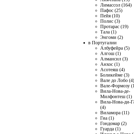
Лимассол (164)
Пафос (25)
Пейя (10)
Полис (3)
Протарас (19)
Тала (1)
Энгоми (2)
в Португалии
Албуфейра (5)
Алгош (1)
Алмансил (3)
Анхос (1)
Асотеяш (4)
Боликейме (3)
Вале до Лобо (4
Вале-Формозу (
Вила-Нова-де-
Милфонтеш (1)
Вила-Нова-ди-Г
(4)
Виламора (11)
Гиа (1)
Гондомар (2)
Гуарда (1)