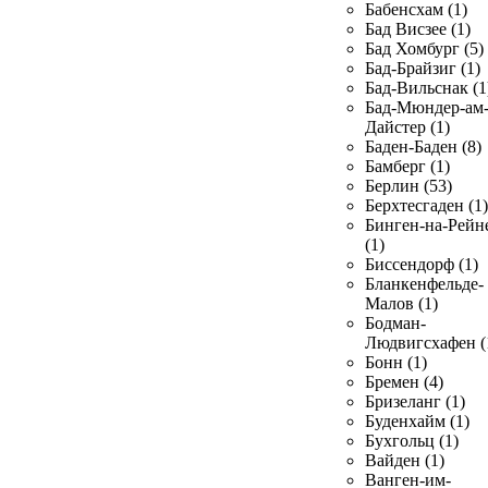
Бабенсхам (1)
Бад Висзее (1)
Бад Хомбург (5)
Бад-Брайзиг (1)
Бад-Вильснак (1
Бад-Мюндер-ам
Дайстер (1)
Баден-Баден (8)
Бамберг (1)
Берлин (53)
Берхтесгаден (1)
Бинген-на-Рейн
(1)
Биссендорф (1)
Бланкенфельде-
Малов (1)
Бодман-
Людвигсхафен (
Бонн (1)
Бремен (4)
Бризеланг (1)
Буденхайм (1)
Бухгольц (1)
Вайден (1)
Ванген-им-