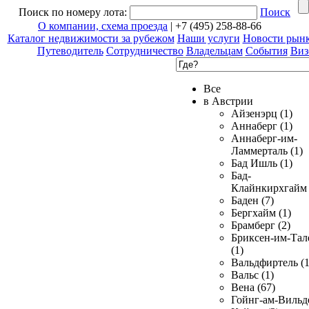
Поиск по номеру лота:
Поиск
О компании, схема проезда
| +7 (495) 258-88-66
Каталог недвижимости за рубежом
Наши услуги
Новости рын
Путеводитель
Сотрудничество
Владельцам
События
Виз
Все
в Австрии
Айзенэрц (1)
Аннаберг (1)
Аннаберг-им-
Ламмерталь (1)
Бад Ишль (1)
Бад-
Клайнкирхгайм 
Баден (7)
Бергхайм (1)
Брамберг (2)
Бриксен-им-Тал
(1)
Вальдфиртель (1
Вальс (1)
Вена (67)
Гойнг-ам-Вильд