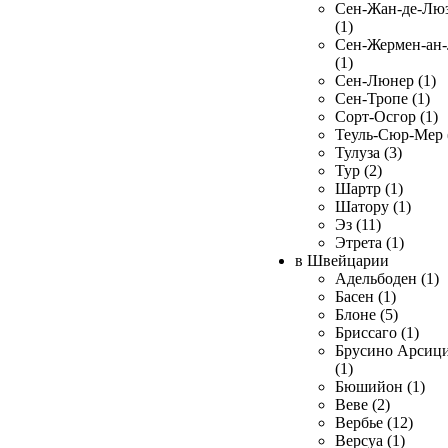
Сен-Жан-де-Лю
(1)
Сен-Жермен-ан
(1)
Сен-Люнер (1)
Сен-Тропе (1)
Сорт-Осгор (1)
Теуль-Сюр-Мер 
Тулуза (3)
Тур (2)
Шартр (1)
Шатору (1)
Эз (11)
Этрета (1)
в Швейцарии
Адельбоден (1)
Басен (1)
Блоне (5)
Бриссаго (1)
Брусино Арсиц
(1)
Бюшийон (1)
Веве (2)
Вербье (12)
Версуа (1)