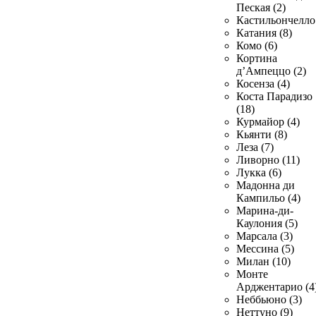
Пеская (2)
Кастильончелло 
Катания (8)
Комо (6)
Кортина
д’Ампеццо (2)
Косенза (4)
Коста Парадизо
(18)
Курмайор (4)
Кьянти (8)
Леза (7)
Ливорно (11)
Лукка (6)
Мадонна ди
Кампильо (4)
Марина-ди-
Каулония (5)
Марсала (3)
Мессина (5)
Милан (10)
Монте
Арджентарио (4
Неббьюно (3)
Неттуно (9)