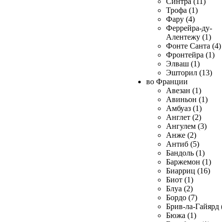
Синтра (11)
Трофа (1)
Фару (4)
Феррейра-ду-
Алентежу (1)
Фонте Санта (4)
Фронтейра (1)
Элваш (1)
Эшторил (13)
во Франции
Авезан (1)
Авиньон (1)
Амбуаз (1)
Англет (2)
Ангулем (3)
Анже (2)
Антиб (5)
Бандоль (1)
Баржемон (1)
Биарриц (16)
Биот (1)
Блуа (2)
Бордо (7)
Брив-ла-Гайярд 
Бюжа (1)