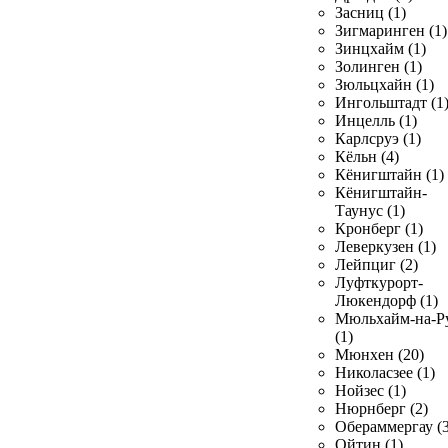
Засниц (1)
Зигмаринген (1)
Зинцхайм (1)
Золинген (1)
Зюльцхайн (1)
Ингольштадт (1
Инцелль (1)
Карлсруэ (1)
Кёльн (4)
Кёнигштайн (1)
Кёнигштайн-
Таунус (1)
Кронберг (1)
Леверкузен (1)
Лейпциг (2)
Луфткурорт-
Люкендорф (1)
Мюльхайм-на-Р
(1)
Мюнхен (20)
Николасзее (1)
Нойзес (1)
Нюрнберг (2)
Обераммергау (3
Ойтин (1)