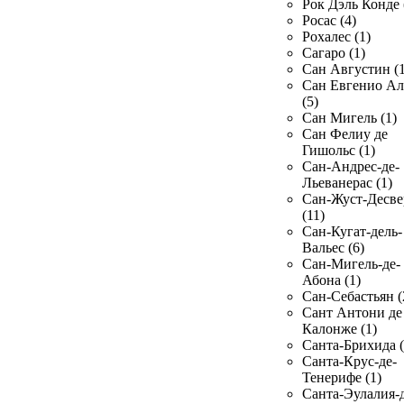
Рок Дэль Конде 
Росас (4)
Рохалес (1)
Сагаро (1)
Сан Августин (1
Сан Евгенио Ал
(5)
Сан Мигель (1)
Сан Фелиу де
Гишольс (1)
Сан-Андрес-де-
Льеванерас (1)
Сан-Жуст-Десве
(11)
Сан-Кугат-дель-
Вальес (6)
Сан-Мигель-де-
Абона (1)
Сан-Себастьян (
Сант Антони де
Калонже (1)
Санта-Брихида (
Санта-Крус-де-
Тенерифе (1)
Санта-Эулалия-д