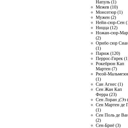
Напуль (1)
Межев (10)
Монсегюр (1)
Мужен (2)
Нейи-сюр-Сен (
Ницца (12)
Ножан-сюр-Ма
(2)
Орибо сюр Сиа
(1)
Париж (120)
Перрос-Гирек (1
Рокебрюн Кап
Мартен (7)
Рюэй-Мальмезо
(1)
Сан Агнес (1)
Сен Жан Кап
Ферра (23)
Сен Лоран д'Эз 
Сен Мартен де 
(1)
Сен Поль де Ва
(2)
Сен-Бриё (3)