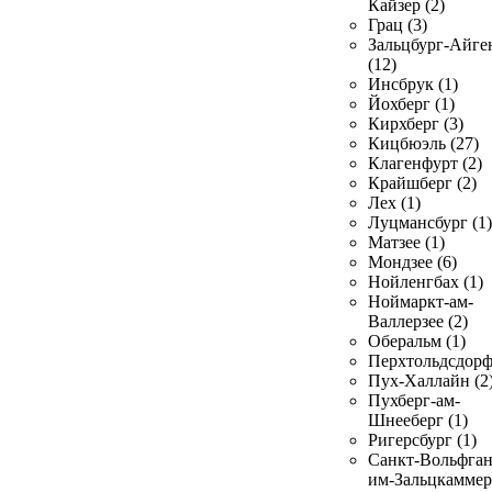
Кайзер (2)
Грац (3)
Зальцбург-Айге
(12)
Инсбрук (1)
Йохберг (1)
Кирхберг (3)
Кицбюэль (27)
Клагенфурт (2)
Крайшберг (2)
Лех (1)
Луцмансбург (1)
Матзее (1)
Мондзее (6)
Нойленгбах (1)
Ноймаркт-ам-
Валлерзее (2)
Оберальм (1)
Перхтольдсдорф
Пух-Халлайн (2
Пухберг-ам-
Шнееберг (1)
Ригерсбург (1)
Санкт-Вольфган
им-Зальцкаммер