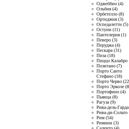
Оджеббио (4)
Ольбия (4)
Орбетелло (8)
Ортиджия (3)
Оспедалетти (5)
Остуни (11)
Пантелерия (1)
Певеро (3)
Перуджа (4)
Пескара (31)
Пиза (18)
Пиццо Калабро 
Позитано (7)
Порто Санто
Стефано (18)
Порто Черво (22
Порто Эрколе (8
Портофино (4)
Пьянца (8)
Рагуза (9)
Рива-дель-Гарда 
Рива-ди-Сольто 
Рим (54)
Римини (3)
Саленто (4)