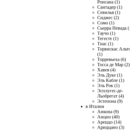
Ронсана (1)
Сантадер (1)
Севилья (1)
Сиджес (2)
Сомо (1)
Сьерра Невада (
Таучо (1)
Тегесте (1)
Тиас (1)
Торвискас Альт
(1)
Торревьеха (6)
Тосса де Мар (2)
Хавея (4)
Эль Дуке (1)
Эль Кабле (1)
Эль Рок (1)
Эсплугес-де-
Льобрегат (4)
Эстепона (9)
в Италии
Анкона (9)
Анцио (40)
Ареццо (14)
Ариццано (3)