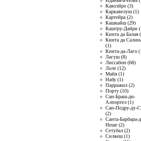
Иданья-а-Нова (
Кавоэйро (3)
Каркавелуш (1)
Картейра (2)
Кашкайш (29)
Каштру-Дайри (
Кинта да Балая (
Кинта да Салин
(1)
Кинта-да-Лаго (
Лагуш (8)
Лиссабон (68)
Лоле (12)
Майя (1)
Набу (1)
Парражил (2)
Порту (10)
Сан-Браш-ди-
Алпортел (1)
Сан-Педру-ду-С
(2)
Санта-Барбара-д
Неше (2)
Сетубал (2)
Силвеш (1)