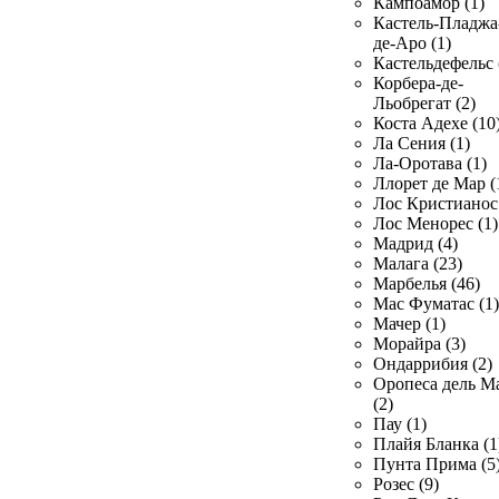
Кампоамор (1)
Кастель-Пладжа
де-Аро (1)
Кастельдефельс 
Корбера-де-
Льобрегат (2)
Коста Адехе (10
Ла Сения (1)
Ла-Оротава (1)
Ллорет де Мар (
Лос Кристианос 
Лос Менорес (1)
Мадрид (4)
Малага (23)
Марбелья (46)
Мас Фуматас (1)
Мачер (1)
Морайра (3)
Ондаррибия (2)
Оропеса дель М
(2)
Пау (1)
Плайя Бланка (1
Пунта Прима (5
Розес (9)