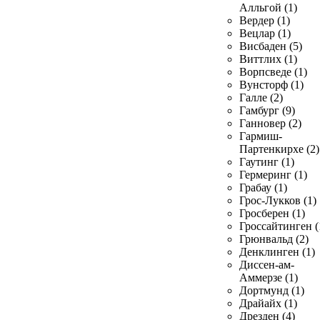
Алльгой (1)
Вердер (1)
Вецлар (1)
Висбаден (5)
Виттлих (1)
Ворпсведе (1)
Вунсторф (1)
Галле (2)
Гамбург (9)
Ганновер (2)
Гармиш-
Партенкирхе (2)
Гаутинг (1)
Гермеринг (1)
Грабау (1)
Грос-Лукков (1)
Гросберен (1)
Гроссайтинген (
Грюнвальд (2)
Денклинген (1)
Диссен-ам-
Аммерзе (1)
Дортмунд (1)
Драйайх (1)
Дрезден (4)