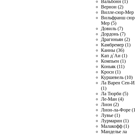
Вальбонн (1)
Вернон (2)
Вилле-сюр-Мер 
Вильфранш сюр
Мер (5)
Довиль (7)
Дордонь (7)
Драгиньян (2)
Камбремер (1)
Канны (36)
Кап д`Аи (1)
Компьен (1)
Коньяк (11)
Кроси (1)
Куршевель (10)
Ла Варен Сен-И
(1)
Ла Тюрби (5)
Ле-Ман (4)
Лион (2)
Лион-ла-Форе (1
Лувье (1)
Лурмарин (1)
Малакофф (1)
Манделье ла