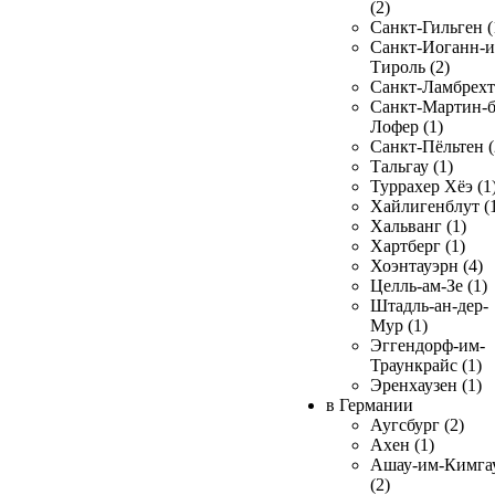
(2)
Санкт-Гильген (
Санкт-Иоганн-и
Тироль (2)
Санкт-Ламбрехт 
Санкт-Мартин-б
Лофер (1)
Санкт-Пёльтен (
Тальгау (1)
Туррахер Хёэ (1
Хайлигенблут (
Хальванг (1)
Хартберг (1)
Хоэнтауэрн (4)
Целль-ам-Зе (1)
Штадль-ан-дер-
Мур (1)
Эггендорф-им-
Траункрайс (1)
Эренхаузен (1)
в Германии
Аугсбург (2)
Ахен (1)
Ашау-им-Кимга
(2)