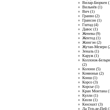
Вилар-Бюркен (
Вильнёв (1)
Вич (1)
Гранво (2)
Грансон (1)
Гштад (4)
Давос (1)
Женева (9)
Жентод (1)
Жингэн (2)
Жутан-Мезери (
Зеналь (1)
Каруж (1)
Коллонж-Бельр
(2)
Колони (5)
Комюньи (2)
Конш (1)
Корсо (3)
Корсье (1)
Кран Монтана (
Кулли (1)
Кюли (1)
Кюснахт (3)
Ла Тур-де-Пей (