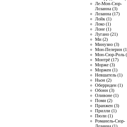
Ле-Мон-Сюр-
Лозанна (3)
Лозанна (17)
Лойк (1)
Локо (1)
Лоне (1)
Лугано (21)
Ми (2)
Минузио (3)
Мон-Пелерин (1
Мон-Сюр-Роль (
Монтрё (17)
Морже (3)
Моржен (1)
Невшатель (1)
Ньон (2)
Оберриден (1)
Обонн (3)
Оливоне (1)
Поми (2)
Пранжен (3)
Прилли (1)
Пюли (1)
Романель-Сюр-
Лозанна (1)