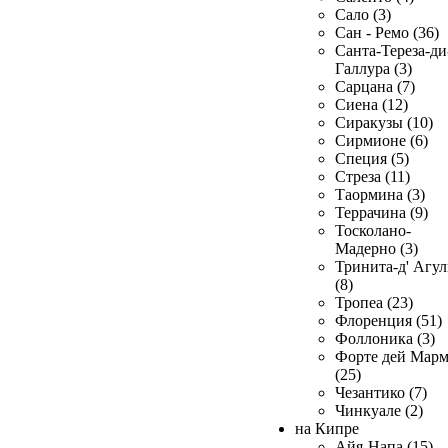
Сало (3)
Сан - Ремо (36)
Санта-Тереза-ди
Галлура (3)
Сарцана (7)
Сиена (12)
Сиракузы (10)
Сирмионе (6)
Специя (5)
Стреза (11)
Таормина (3)
Террачина (9)
Тосколано-
Мадерно (3)
Тринита-д' Агул
(8)
Тропеа (23)
Флоренция (51)
Фоллоника (3)
Форте дей Мар
(25)
Чезантико (7)
Чинкуале (2)
на Кипре
Айя-Напа (15)