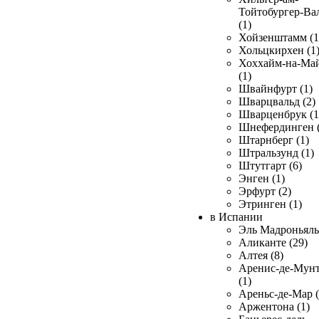
Тойтобургер-Ва
(1)
Хойзенштамм (1
Хольцкирхен (1
Хоххайм-на-Ма
(1)
Швайнфурт (1)
Шварцвальд (2)
Шварценбрук (1
Шнефердинген (
Штарнберг (1)
Штральзунд (1)
Штутгарт (6)
Энген (1)
Эрфурт (2)
Этринген (1)
в Испании
Эль Мадроньяль 
Аликанте (29)
Алтея (8)
Аренис-де-Мун
(1)
Ареньс-де-Мар (
Аржентона (1)