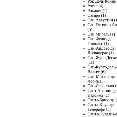
Рок Дэль Конде 
Росас (4)
Рохалес (1)
Сагаро (1)
Сан Августин (1
Сан Евгенио Ал
(5)
Сан Мигель (1)
Сан Фелиу де
Гишольс (1)
Сан-Андрес-де-
Льеванерас (1)
Сан-Жуст-Десве
(11)
Сан-Кугат-дель-
Вальес (6)
Сан-Мигель-де-
Абона (1)
Сан-Себастьян (
Сант Антони де
Калонже (1)
Санта-Брихида (
Санта-Крус-де-
Тенерифе (1)
Санта-Эулалия-д