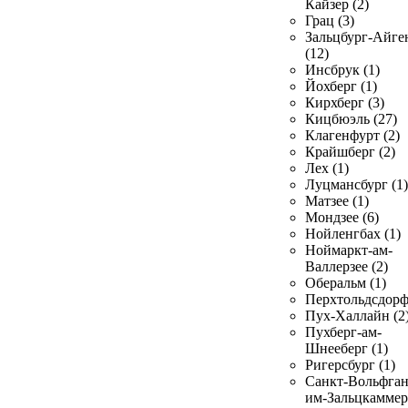
Кайзер (2)
Грац (3)
Зальцбург-Айге
(12)
Инсбрук (1)
Йохберг (1)
Кирхберг (3)
Кицбюэль (27)
Клагенфурт (2)
Крайшберг (2)
Лех (1)
Луцмансбург (1)
Матзее (1)
Мондзее (6)
Нойленгбах (1)
Ноймаркт-ам-
Валлерзее (2)
Оберальм (1)
Перхтольдсдорф
Пух-Халлайн (2
Пухберг-ам-
Шнееберг (1)
Ригерсбург (1)
Санкт-Вольфган
им-Зальцкаммер