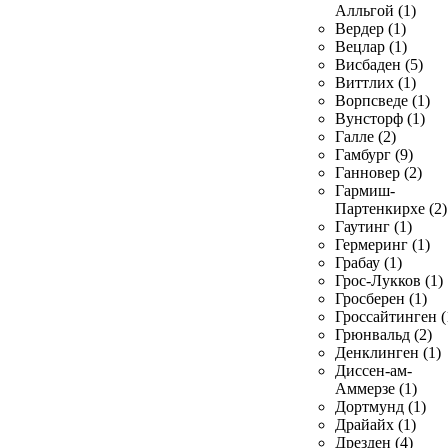
Алльгой (1)
Вердер (1)
Вецлар (1)
Висбаден (5)
Виттлих (1)
Ворпсведе (1)
Вунсторф (1)
Галле (2)
Гамбург (9)
Ганновер (2)
Гармиш-
Партенкирхе (2)
Гаутинг (1)
Гермеринг (1)
Грабау (1)
Грос-Лукков (1)
Гросберен (1)
Гроссайтинген (
Грюнвальд (2)
Денклинген (1)
Диссен-ам-
Аммерзе (1)
Дортмунд (1)
Драйайх (1)
Дрезден (4)