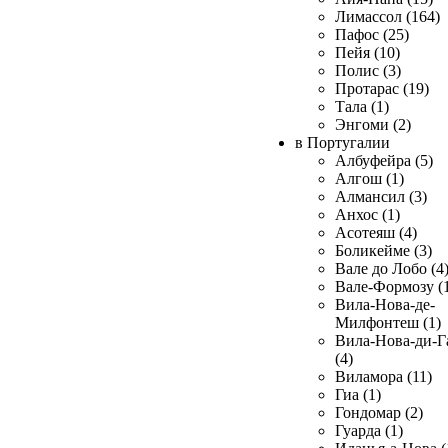
Лимассол (164)
Пафос (25)
Пейя (10)
Полис (3)
Протарас (19)
Тала (1)
Энгоми (2)
в Португалии
Албуфейра (5)
Алгош (1)
Алмансил (3)
Анхос (1)
Асотеяш (4)
Боликейме (3)
Вале до Лобо (4
Вале-Формозу (
Вила-Нова-де-
Милфонтеш (1)
Вила-Нова-ди-Г
(4)
Виламора (11)
Гиа (1)
Гондомар (2)
Гуарда (1)