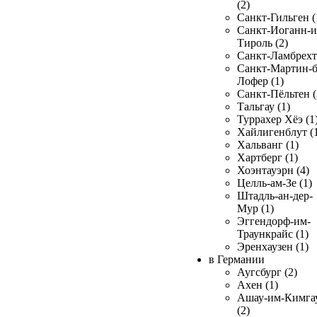
(2)
Санкт-Гильген (
Санкт-Иоганн-и
Тироль (2)
Санкт-Ламбрехт 
Санкт-Мартин-б
Лофер (1)
Санкт-Пёльтен (
Тальгау (1)
Туррахер Хёэ (1
Хайлигенблут (
Хальванг (1)
Хартберг (1)
Хоэнтауэрн (4)
Целль-ам-Зе (1)
Штадль-ан-дер-
Мур (1)
Эггендорф-им-
Траункрайс (1)
Эренхаузен (1)
в Германии
Аугсбург (2)
Ахен (1)
Ашау-им-Кимга
(2)