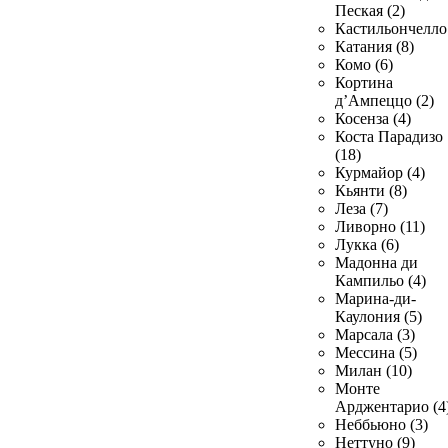
Пеская (2)
Кастильончелло 
Катания (8)
Комо (6)
Кортина
д’Ампеццо (2)
Косенза (4)
Коста Парадизо
(18)
Курмайор (4)
Кьянти (8)
Леза (7)
Ливорно (11)
Лукка (6)
Мадонна ди
Кампильо (4)
Марина-ди-
Каулония (5)
Марсала (3)
Мессина (5)
Милан (10)
Монте
Арджентарио (4
Неббьюно (3)
Неттуно (9)