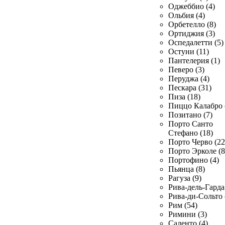
Оджеббио (4)
Ольбия (4)
Орбетелло (8)
Ортиджия (3)
Оспедалетти (5)
Остуни (11)
Пантелерия (1)
Певеро (3)
Перуджа (4)
Пескара (31)
Пиза (18)
Пиццо Калабро 
Позитано (7)
Порто Санто
Стефано (18)
Порто Черво (22
Порто Эрколе (8
Портофино (4)
Пьянца (8)
Рагуза (9)
Рива-дель-Гарда 
Рива-ди-Сольто 
Рим (54)
Римини (3)
Саленто (4)