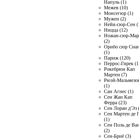
Напуль (1)
Межев (10)
Монсегюр (1)
Мужен (2)
Нейи-сюр-Сен (
Ницца (12)
Ножан-сюр-Ма
(2)
Орибо сюр Сиа
(1)
Париж (120)
Перрос-Гирек (1
Рокебрюн Кап
Мартен (7)
Рюэй-Мальмезо
(1)
Сан Агнес (1)
Сен Жан Кап
Ферра (23)
Сен Лоран д'Эз 
Сен Мартен де 
(1)
Сен Поль де Ва
(2)
Сен-Бриё (3)