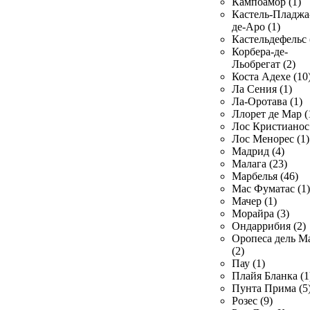
Кампоамор (1)
Кастель-Пладжа
де-Аро (1)
Кастельдефельс 
Корбера-де-
Льобрегат (2)
Коста Адехе (10
Ла Сения (1)
Ла-Оротава (1)
Ллорет де Мар (
Лос Кристианос 
Лос Менорес (1)
Мадрид (4)
Малага (23)
Марбелья (46)
Мас Фуматас (1)
Мачер (1)
Морайра (3)
Ондаррибия (2)
Оропеса дель М
(2)
Пау (1)
Плайя Бланка (1
Пунта Прима (5
Розес (9)