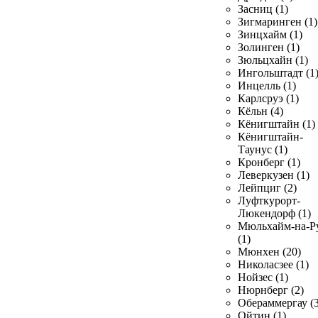
Засниц (1)
Зигмаринген (1)
Зинцхайм (1)
Золинген (1)
Зюльцхайн (1)
Ингольштадт (1
Инцелль (1)
Карлсруэ (1)
Кёльн (4)
Кёнигштайн (1)
Кёнигштайн-
Таунус (1)
Кронберг (1)
Леверкузен (1)
Лейпциг (2)
Луфткурорт-
Люкендорф (1)
Мюльхайм-на-Р
(1)
Мюнхен (20)
Николасзее (1)
Нойзес (1)
Нюрнберг (2)
Обераммергау (3
Ойтин (1)