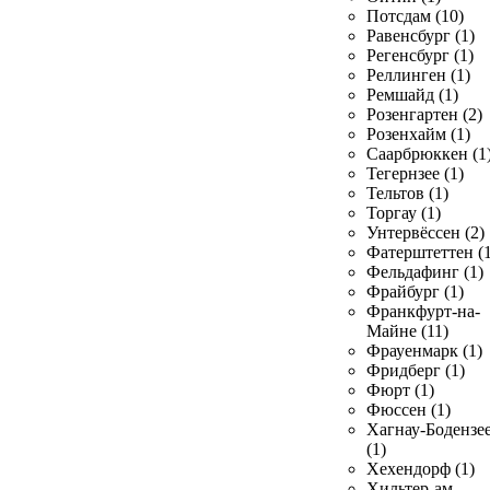
Потсдам (10)
Равенсбург (1)
Регенсбург (1)
Реллинген (1)
Ремшайд (1)
Розенгартен (2)
Розенхайм (1)
Саарбрюккен (1
Тегернзее (1)
Тельтов (1)
Торгау (1)
Унтервёссен (2)
Фатерштеттен (1
Фельдафинг (1)
Фрайбург (1)
Франкфурт-на-
Майне (11)
Фрауенмарк (1)
Фридберг (1)
Фюрт (1)
Фюссен (1)
Хагнау-Бодензе
(1)
Хехендорф (1)
Хильтер-ам-