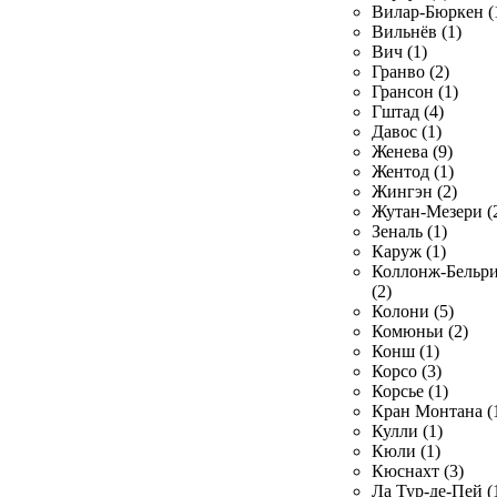
Вилар-Бюркен (
Вильнёв (1)
Вич (1)
Гранво (2)
Грансон (1)
Гштад (4)
Давос (1)
Женева (9)
Жентод (1)
Жингэн (2)
Жутан-Мезери (
Зеналь (1)
Каруж (1)
Коллонж-Бельр
(2)
Колони (5)
Комюньи (2)
Конш (1)
Корсо (3)
Корсье (1)
Кран Монтана (
Кулли (1)
Кюли (1)
Кюснахт (3)
Ла Тур-де-Пей (