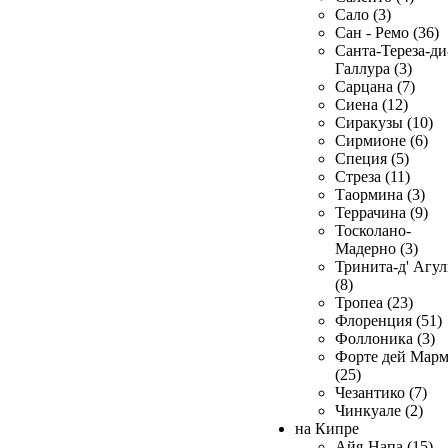
Сало (3)
Сан - Ремо (36)
Санта-Тереза-ди
Галлура (3)
Сарцана (7)
Сиена (12)
Сиракузы (10)
Сирмионе (6)
Специя (5)
Стреза (11)
Таормина (3)
Террачина (9)
Тосколано-
Мадерно (3)
Тринита-д' Агул
(8)
Тропеа (23)
Флоренция (51)
Фоллоника (3)
Форте дей Мар
(25)
Чезантико (7)
Чинкуале (2)
на Кипре
Айя-Напа (15)