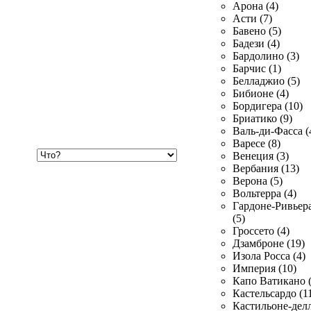
Арона (4)
Асти (7)
Бавено (5)
Бадези (4)
Бардолино (3)
Барчис (1)
Белладжио (5)
Бибионе (4)
Бордигера (10)
Бриатико (9)
Валь-ди-Фасса (
Варесе (8)
Хочу
Венеция (3)
купить
Вербания (13)
Верона (5)
Вольтерра (4)
Гардоне-Ривьер
(5)
Гроссето (4)
Дзамброне (19)
Изола Росса (4)
Империя (10)
Капо Ватикано (
Кастельсардо (1
Кастильоне-делл