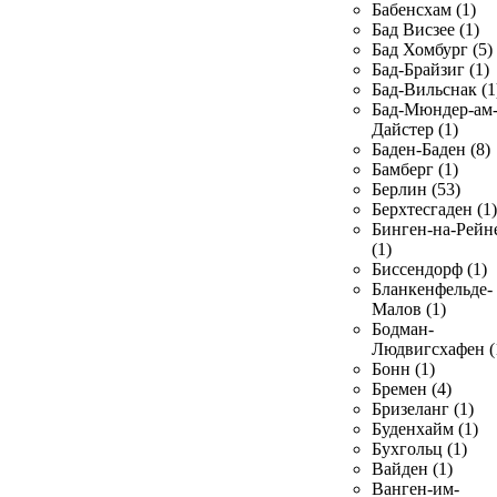
Бабенсхам (1)
Бад Висзее (1)
Бад Хомбург (5)
Бад-Брайзиг (1)
Бад-Вильснак (1
Бад-Мюндер-ам
Дайстер (1)
Баден-Баден (8)
Бамберг (1)
Берлин (53)
Берхтесгаден (1)
Бинген-на-Рейн
(1)
Биссендорф (1)
Бланкенфельде-
Малов (1)
Бодман-
Людвигсхафен (
Бонн (1)
Бремен (4)
Бризеланг (1)
Буденхайм (1)
Бухгольц (1)
Вайден (1)
Ванген-им-