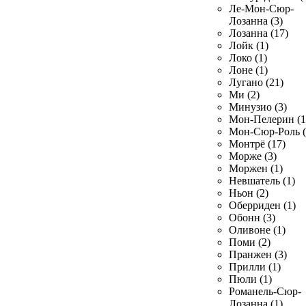
Ле-Мон-Сюр-
Лозанна (3)
Лозанна (17)
Лойк (1)
Локо (1)
Лоне (1)
Лугано (21)
Ми (2)
Минузио (3)
Мон-Пелерин (1
Мон-Сюр-Роль (
Монтрё (17)
Морже (3)
Моржен (1)
Невшатель (1)
Ньон (2)
Оберриден (1)
Обонн (3)
Оливоне (1)
Поми (2)
Пранжен (3)
Прилли (1)
Пюли (1)
Романель-Сюр-
Лозанна (1)