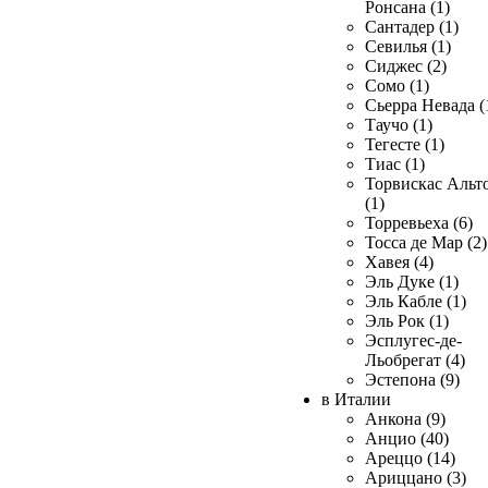
Ронсана (1)
Сантадер (1)
Севилья (1)
Сиджес (2)
Сомо (1)
Сьерра Невада (
Таучо (1)
Тегесте (1)
Тиас (1)
Торвискас Альт
(1)
Торревьеха (6)
Тосса де Мар (2)
Хавея (4)
Эль Дуке (1)
Эль Кабле (1)
Эль Рок (1)
Эсплугес-де-
Льобрегат (4)
Эстепона (9)
в Италии
Анкона (9)
Анцио (40)
Ареццо (14)
Ариццано (3)