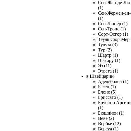
Сен-Жан-де-Лю
(1)
Сен-Жермен-ан
(1)
Сен-Люнер (1)
Сен-Тропе (1)
Сорт-Осгор (1)
Теуль-Сюр-Мер 
Тулуза (3)
Тур (2)
Шартр (1)
Шатору (1)
Эз (11)
Этрета (1)
в Швейцарии
Адельбоден (1)
Басен (1)
Блоне (5)
Бриссаго (1)
Брусино Арсиц
(1)
Бюшийон (1)
Веве (2)
Вербье (12)
Версуа (1)