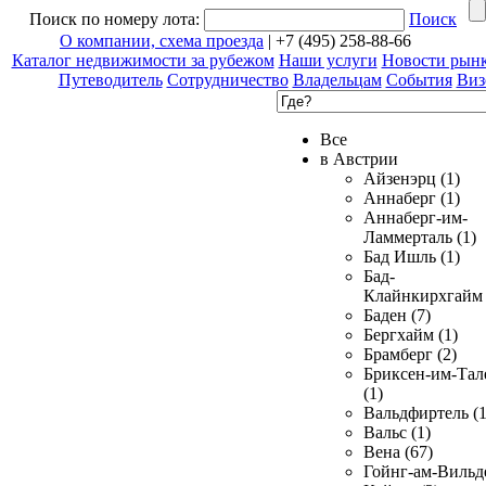
Поиск по номеру лота:
Поиск
О компании, схема проезда
| +7 (495) 258-88-66
Каталог недвижимости за рубежом
Наши услуги
Новости рын
Путеводитель
Сотрудничество
Владельцам
События
Виз
Все
в Австрии
Айзенэрц (1)
Аннаберг (1)
Аннаберг-им-
Ламмерталь (1)
Бад Ишль (1)
Бад-
Клайнкирхгайм 
Баден (7)
Бергхайм (1)
Брамберг (2)
Бриксен-им-Тал
(1)
Вальдфиртель (1
Вальс (1)
Вена (67)
Гойнг-ам-Вильд