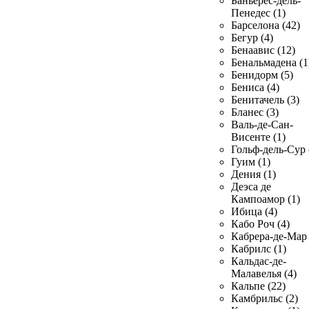
Баньерес-дель-
Пенедес (1)
Барселона (42)
Бегур (4)
Бенаавис (12)
Бенальмадена (1
Бенидорм (5)
Бениса (4)
Бенитачель (3)
Бланес (3)
Валь-де-Сан-
Висенте (1)
Гольф-дель-Сур 
Гуим (1)
Дения (1)
Деэса де
Кампоамор (1)
Ибица (4)
Кабо Роч (4)
Кабрера-де-Мар 
Кабрилс (1)
Кальдас-де-
Малавелья (4)
Кальпе (22)
Камбрильс (2)