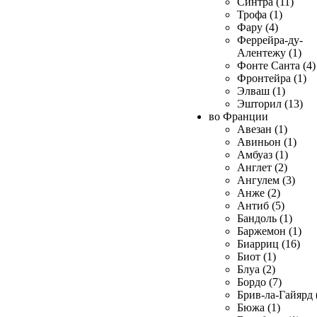
Синтра (11)
Трофа (1)
Фару (4)
Феррейра-ду-
Алентежу (1)
Фонте Санта (4)
Фронтейра (1)
Элваш (1)
Эшторил (13)
во Франции
Авезан (1)
Авиньон (1)
Амбуаз (1)
Англет (2)
Ангулем (3)
Анже (2)
Антиб (5)
Бандоль (1)
Баржемон (1)
Биарриц (16)
Биот (1)
Блуа (2)
Бордо (7)
Брив-ла-Гайярд 
Бюжа (1)