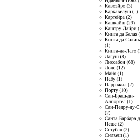
Иданья-а-Нова (
Кавоэйро (3)
Каркавелуш (1)
Картейра (2)
Кашкайш (29)
Каштру-Дайри (
Кинта да Балая (
Кинта да Салин
(1)
Кинта-да-Лаго (
Лагуш (8)
Лиссабон (68)
Лоле (12)
Майя (1)
Набу (1)
Парражил (2)
Порту (10)
Сан-Браш-ди-
Алпортел (1)
Сан-Педру-ду-С
(2)
Санта-Барбара-д
Неше (2)
Сетубал (2)
Силвеш (1)