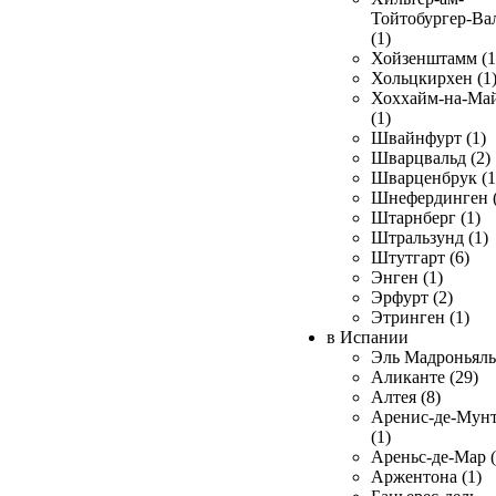
Тойтобургер-Ва
(1)
Хойзенштамм (1
Хольцкирхен (1
Хоххайм-на-Ма
(1)
Швайнфурт (1)
Шварцвальд (2)
Шварценбрук (1
Шнефердинген (
Штарнберг (1)
Штральзунд (1)
Штутгарт (6)
Энген (1)
Эрфурт (2)
Этринген (1)
в Испании
Эль Мадроньяль 
Аликанте (29)
Алтея (8)
Аренис-де-Мун
(1)
Ареньс-де-Мар (
Аржентона (1)