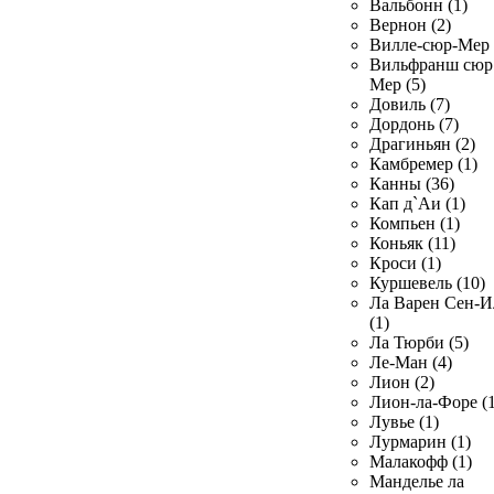
Вальбонн (1)
Вернон (2)
Вилле-сюр-Мер 
Вильфранш сюр
Мер (5)
Довиль (7)
Дордонь (7)
Драгиньян (2)
Камбремер (1)
Канны (36)
Кап д`Аи (1)
Компьен (1)
Коньяк (11)
Кроси (1)
Куршевель (10)
Ла Варен Сен-И
(1)
Ла Тюрби (5)
Ле-Ман (4)
Лион (2)
Лион-ла-Форе (1
Лувье (1)
Лурмарин (1)
Малакофф (1)
Манделье ла